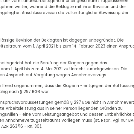
 Mit der vom Landesarbeitsgericht uneingeschränkt zugelassenen
egehren weiter, während die Beklagte mit ihrer Revision und der
 eingelegten Anschlussrevision die vollumfängliche Abweisung der
zulässige Revision der Beklagten ist dagegen unbegründet. Die
tzeitraum vom 1. April 2021 bis zum 14. Februar 2023 einen Anspru
rbeitsgericht hat die Berufung der Klägerin gegen das
 vom 1. April bis zum 4. Mai 2021 zu Unrecht zurückgewiesen. Die
einen Anspruch auf Vergütung wegen Annahmeverzugs.
treffend angenommen, dass die Klägerin - entgegen der Auffassun
ähig nach § 297 BGB war.
 Anspruchsvoraussetzungen gemäß § 297 BGB nicht in Annahmever
e Arbeitsleistung aus in seiner Person liegenden Gründen zu
ungswillen - eine vom Leistungsangebot und dessen Entbehrlichkei
 Annahmeverzugszeitraums vorliegen muss (st. Rspr., vgl. nur B
5 AZR 263/16 - Rn. 30).