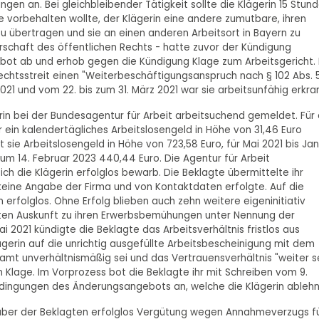
gen an. Bei gleichbleibender Tätigkeit sollte die Klägerin 15 Stun
 vorbehalten wollte, der Klägerin eine andere zumutbare, ihren
u übertragen und sie an einen anderen Arbeitsort in Bayern zu
erschaft des öffentlichen Rechts - hatte zuvor der Kündigung
bot ab und erhob gegen die Kündigung Klage zum Arbeitsgericht. 
echtsstreit einen "Weiterbeschäftigungsanspruch nach § 102 Abs. 
2021 und vom 22. bis zum 31. März 2021 war sie arbeitsunfähig erkra
erin bei der Bundesagentur für Arbeit arbeitsuchend gemeldet. Für 
hr ein kalendertägliches Arbeitslosengeld in Höhe von 31,46 Euro
elt sie Arbeitslosengeld in Höhe von 723,58 Euro, für Mai 2021 bis Ja
zum 14. Februar 2023 440,44 Euro. Die Agentur für Arbeit
ich die Klägerin erfolglos bewarb. Die Beklagte übermittelte ihr
keine Angabe der Firma und von Kontaktdaten erfolgte. Auf die
 erfolglos. Ohne Erfolg blieben auch zehn weitere eigeninitiativ
agten Auskunft zu ihren Erwerbsbemühungen unter Nennung der
i 2021 kündigte die Beklagte das Arbeitsverhältnis fristlos aus
gerin auf die unrichtig ausgefüllte Arbeitsbescheinigung mit dem
amt unverhältnismäßig sei und das Vertrauensverhältnis "weiter s
 Klage. Im Vorprozess bot die Beklagte ihr mit Schreiben vom 9.
ingungen des Änderungsangebots an, welche die Klägerin ablehn
über der Beklagten erfolglos Vergütung wegen Annahmeverzugs f