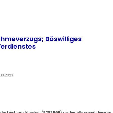
hmeverzugs; Böswilliges
Verdienstes
.10.2023
der Leistungsfähigkeit (§ 297 BGB) - jedenfalls soweit diese im