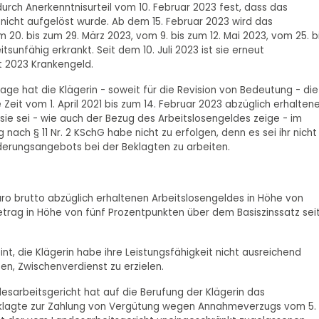
durch Anerkenntnisurteil vom 10. Februar 2023 fest, dass das
 nicht aufgelöst wurde. Ab dem 15. Februar 2023 wird das
m 20. bis zum 29. März 2023, vom 9. bis zum 12. Mai 2023, vom 25. b
sunfähig erkrankt. Seit dem 10. Juli 2023 ist sie erneut
t 2023 Krankengeld.
lage hat die Klägerin - soweit für die Revision von Bedeutung - die
it vom 1. April 2021 bis zum 14. Februar 2023 abzüglich erhalten
 sie sei - wie auch der Bezug des Arbeitslosengeldes zeige - im
nach § 11 Nr. 2 KSchG habe nicht zu erfolgen, denn es sei ihr nicht
rungsangebots bei der Beklagten zu arbeiten.
Euro brutto abzüglich erhaltenen Arbeitslosengeldes in Höhe von
trag in Höhe von fünf Prozentpunkten über dem Basiszinssatz sei
, die Klägerin habe ihre Leistungsfähigkeit nicht ausreichend
sen, Zwischenverdienst zu erzielen.
esarbeitsgericht hat auf die Berufung der Klägerin das
 Beklagte zur Zahlung von Vergütung wegen Annahmeverzugs vom 5.