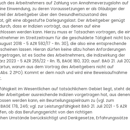
ruch des Arbeitnehmers auf Zahlung von Annahmeverzugslohn auf
 eine Einwendung, zu deren Voraussetzungen er als Gläubiger der
 Weil der Arbeitgeber über den Gesundheitszustand des
t, gilt eine abgestufte Darlegungslast. Der Arbeitgeber genügt
urch, dass er Indizien vorträgt, aus denen auf eine
lossen werden kann. Hierzu muss er Tatsachen vortragen, die ei
itnehmer im Streitzeitraum für die geschuldete Tätigkeit nicht bz
August 2018 - 5 AZR 592/17 - Rn. 30), die also eine entsprechende
rscheinen lassen. Hieran dürfen keine allzu hohen Anforderungen
orgetragen, ist es Sache des Arbeitnehmers, die Indizwirkung der
2023 - 5 AZR 255/22 - Rn. 15, BAGE 180, 320; ausf. BAG 21. Juli 202
dartun, warum aus dem Vortrag des Arbeitgebers nicht auf
 Abs. 2 ZPO). Kommt er dem nach und wird eine Beweisaufnahme
.
sfähigkeit im Wesentlichen auf tatsächlichem Gebiet liegt, steht d
der Arbeitgeber ausreichende Indizien vorgetragen hat, aus denen
ossen werden kann, ein Beurteilungsspielraum zu (vgl. zum
 BAGE 178, 246; vgl. zur Leistungsfähigkeit BAG 21. Juli 2021 - 5 AZR
rüfen, ob das Berufungsgericht von den richtigen
chen Umstände berücksichtigt und Denkgesetze, Erfahrungssätze