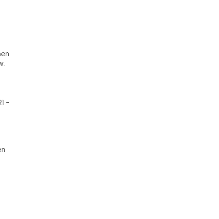
nen
w.
1 -
en