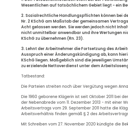
Wesentlichen auf tatsächlichem Gebiet liegt - ein Be
2. Sozialrechtliche Handlungspflichten können bei de
Nr. 2 KSchG am Maßstab der gemeinsamen Vertragsbe
Acht gelassen werden. Sie werden jedoch nicht Inhal
nicht unmittelbar anwendbar und ihre Wertungen nich
KSchG zu übernehmen (Rn. 23).
3. Lehnt der Arbeitnehmer die Fortsetzung des Arbe
Ausspruch einer Änderungskündigung ab, kann hierin e
KSchG liegen. Maßgeblich sind die jeweiligen Umständ
zu erzielende Nettoverdienst unter dem Arbeitsloseng
Tatbestand:
Die Parteien streiten noch über Vergütung wegen Annahm
Die 1960 geborene Klägerin ist seit Oktober 2011 bei de
der Nebenabrede vom 11. Dezember 2013 - mit einer Wo
Arbeitsvertrags vom 29. September 2011 hatte die Kläge
Arbeitsverhältnis finden gemäß § 2 des Arbeitsvertrag
Mit Schreiben vom 27. November 2020 kündigte die Bekl