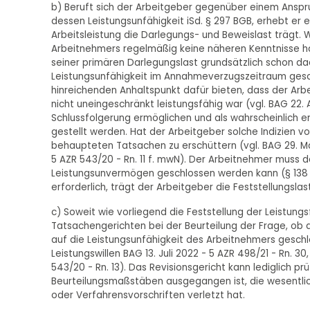
b) Beruft sich der Arbeitgeber gegenüber einem Ansp
dessen Leistungsunfähigkeit iSd. § 297 BGB, erhebt er
Arbeitsleistung die Darlegungs- und Beweislast trägt.
Arbeitnehmers regelmäßig keine näheren Kenntnisse ha
seiner primären Darlegungslast grundsätzlich schon dad
Leistungsunfähigkeit im Annahmeverzugszeitraum gesch
hinreichenden Anhaltspunkt dafür bieten, dass der Arbe
nicht uneingeschränkt leistungsfähig war (vgl. BAG 22. 
Schlussfolgerung ermöglichen und als wahrscheinlich e
gestellt werden. Hat der Arbeitgeber solche Indizien v
behaupteten Tatsachen zu erschüttern (vgl. BAG 29. März 
5 AZR 543/20 - Rn. 11 f. mwN). Der Arbeitnehmer muss 
Leistungsunvermögen geschlossen werden kann (§ 138
erforderlich, trägt der Arbeitgeber die Feststellungslast
c) Soweit wie vorliegend die Feststellung der Leistung
Tatsachengerichten bei der Beurteilung der Frage, ob 
auf die Leistungsunfähigkeit des Arbeitnehmers geschl
Leistungswillen BAG 13. Juli 2022 - 5 AZR 498/21 - Rn. 30,
543/20 - Rn. 13). Das Revisionsgericht kann lediglich p
Beurteilungsmaßstäben ausgegangen ist, die wesentli
oder Verfahrensvorschriften verletzt hat.