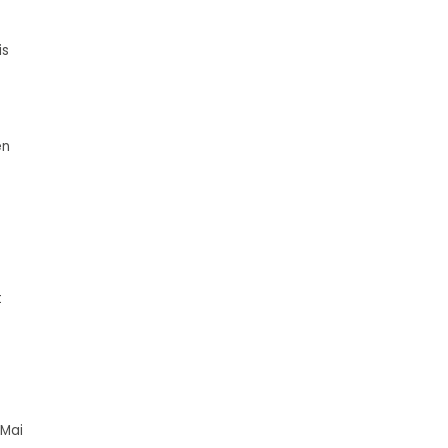
is
en
t
 Mai