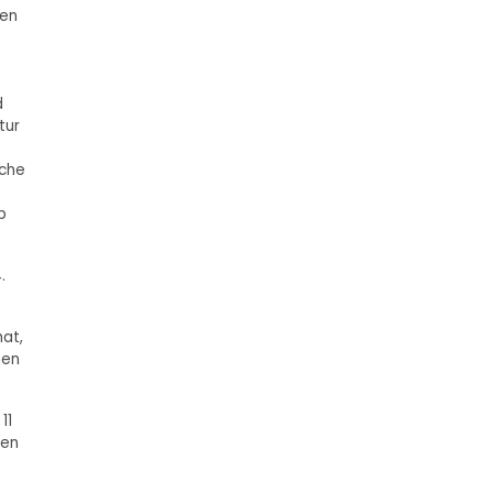
den
d
tur
iche
s
b
.
hat,
hen
11
sen