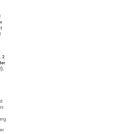
1
er
t
2
. 2
der
).
nd
es
ung.
er