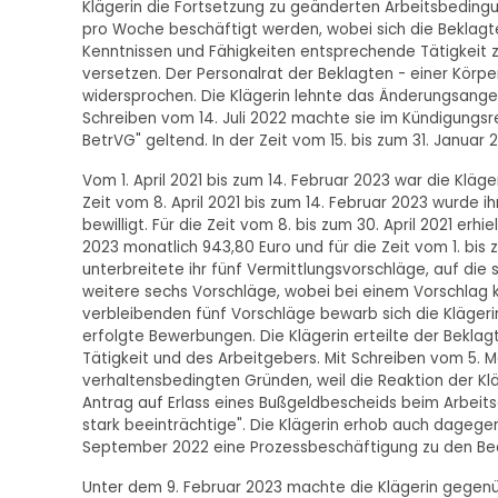
Klägerin die Fortsetzung zu geänderten Arbeitsbedingun
pro Woche beschäftigt werden, wobei sich die Beklagte
Kenntnissen und Fähigkeiten entsprechende Tätigkeit z
versetzen. Der Personalrat der Beklagten - einer Körp
widersprochen. Die Klägerin lehnte das Änderungsange
Schreiben vom 14. Juli 2022 machte sie im Kündigungsr
BetrVG" geltend. In der Zeit vom 15. bis zum 31. Januar 
Vom 1. April 2021 bis zum 14. Februar 2023 war die Kläg
Zeit vom 8. April 2021 bis zum 14. Februar 2023 wurde i
bewilligt. Für die Zeit vom 8. bis zum 30. April 2021 erhi
2023 monatlich 943,80 Euro und für die Zeit vom 1. bis 
unterbreitete ihr fünf Vermittlungsvorschläge, auf die s
weitere sechs Vorschläge, wobei bei einem Vorschlag 
verbleibenden fünf Vorschläge bewarb sich die Klägerin
erfolgte Bewerbungen. Die Klägerin erteilte der Bekl
Tätigkeit und des Arbeitgebers. Mit Schreiben vom 5. Ma
verhaltensbedingten Gründen, weil die Reaktion der Klä
Antrag auf Erlass eines Bußgeldbescheids beim Arbeits
stark beeinträchtige". Die Klägerin erhob auch dagegen
September 2022 eine Prozessbeschäftigung zu den Bed
Unter dem 9. Februar 2023 machte die Klägerin gegen