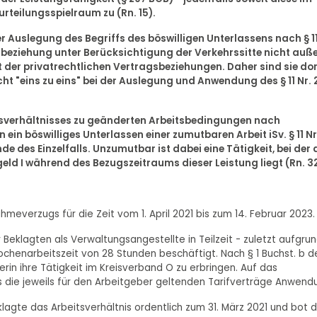
urteilungsspielraum zu (Rn. 15).
r Auslegung des Begriffs des böswilligen Unterlassens nach § 1
ziehung unter Berücksichtigung der Verkehrssitte nicht auß
t der privatrechtlichen Vertragsbeziehungen. Daher sind sie dor
t "eins zu eins" bei der Auslegung und Anwendung des § 11 Nr. 
itsverhältnisses zu geänderten Arbeitsbedingungen nach
in böswilliges Unterlassen einer zumutbaren Arbeit iSv. § 11 Nr
e des Einzelfalls. Unzumutbar ist dabei eine Tätigkeit, bei der 
eld I während des Bezugszeitraums dieser Leistung liegt (Rn. 32
everzugs für die Zeit vom 1. April 2021 bis zum 14. Februar 2023.
r Beklagten als Verwaltungsangestellte in Teilzeit - zuletzt aufgru
chenarbeitszeit von 28 Stunden beschäftigt. Nach § 1 Buchst. b d
rin ihre Tätigkeit im Kreisverband O zu erbringen. Auf das
s die jeweils für den Arbeitgeber geltenden Tarifverträge Anwend
agte das Arbeitsverhältnis ordentlich zum 31. März 2021 und bot d