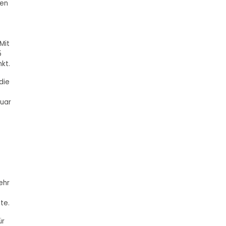
den
Mit
5
nkt.
die
nuar
ehr
te.
ür