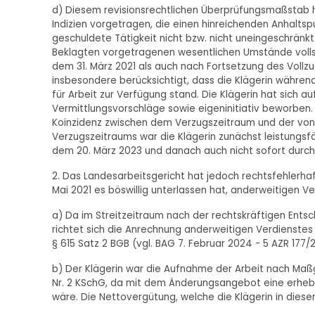
d) Diesem revisionsrechtlichen Überprüfungsmaßstab hä
Indizien vorgetragen, die einen hinreichenden Anhaltspu
geschuldete Tätigkeit nicht bzw. nicht uneingeschränkt
Beklagten vorgetragenen wesentlichen Umstände vollst
dem 31. März 2021 als auch nach Fortsetzung des Vollz
insbesondere berücksichtigt, dass die Klägerin währe
für Arbeit zur Verfügung stand. Die Klägerin hat sich a
Vermittlungsvorschläge sowie eigeninitiativ beworben.
Koinzidenz zwischen dem Verzugszeitraum und der von 
Verzugszeitraums war die Klägerin zunächst leistungsfä
dem 20. März 2023 und danach auch nicht sofort durch
2. Das Landesarbeitsgericht hat jedoch rechtsfehlerhaft
Mai 2021 es böswillig unterlassen hat, anderweitigen Ver
a) Da im Streitzeitraum nach der rechtskräftigen Entsc
richtet sich die Anrechnung anderweitigen Verdienstes
§ 615 Satz 2 BGB (vgl. BAG 7. Februar 2024 - 5 AZR 177/2
b) Der Klägerin war die Aufnahme der Arbeit nach Maß
Nr. 2 KSchG, da mit dem Änderungsangebot eine erhe
wäre. Die Nettovergütung, welche die Klägerin in dieser