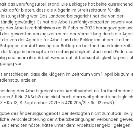
lt das Berufungsurteil stand. Die Beklagte hat keine ausreichen
nkt dafür bieten, dass die Klägerin im Streitzeitraum für die
 leistungsfähig war. Das Landesarbeitsgericht hat die von der
ändig gewürdigt. Es hat die Arbeitsunfähigkeitszeiten sowohl vor
ugs des Arbeitsverhältnisses ab 15. Februar 2023 herangezogen un
nd des gesamten Verzugszeitraums der Vermittlung durch die Agen
uf die von der Agentur für Arbeit und der Beklagten übermittelten
 Entgegen der Auffassung der Beklagten bestand auch keine zeitl
der Klägerin behaupteten Leistungsfähigkeit. Auch nach Ende de
hig und nahm ihre Arbeit wieder auf. Arbeitsunfähigkeit lag erst a
gängig vor.
 entschieden, dass die Klägerin im Zeitraum vom 1. April bis zum 4
dienst zu erzielen.
heidung des Arbeitsgerichts das Arbeitsverhältnis fortbestanden 
 nach § 11 Nr. 2 KSchG und nicht nach dem weitgehend inhaltsgleic
3 - Rn. 13; 8. September 2021 - 5 AZR 205/21 - Rn. 12 mwN).
gabe des Änderungsangebots der Beklagten nicht zumutbar iSv. § 
bliche Verschlechterung der Arbeitsbedingungen verbunden gewe
 Zeit erhalten hätte, hätte unter dem Arbeitslosengeld I gelegen.