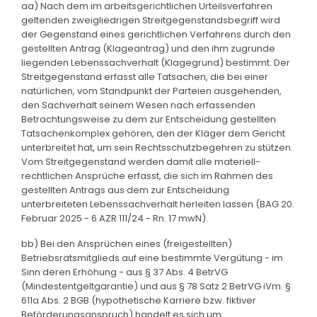
aa) Nach dem im arbeitsgerichtlichen Urteilsverfahren
geltenden zweigliedrigen Streitgegenstandsbegriff wird
der Gegenstand eines gerichtlichen Verfahrens durch den
gestellten Antrag (Klageantrag) und den ihm zugrunde
liegenden Lebenssachverhalt (Klagegrund) bestimmt. Der
Streitgegenstand erfasst alle Tatsachen, die bei einer
natürlichen, vom Standpunkt der Parteien ausgehenden,
den Sachverhalt seinem Wesen nach erfassenden
Betrachtungsweise zu dem zur Entscheidung gestellten
Tatsachenkomplex gehören, den der Kläger dem Gericht
unterbreitet hat, um sein Rechtsschutzbegehren zu stützen.
Vom Streitgegenstand werden damit alle materiell-
rechtlichen Ansprüche erfasst, die sich im Rahmen des
gestellten Antrags aus dem zur Entscheidung
unterbreiteten Lebenssachverhalt herleiten lassen (BAG 20.
Februar 2025 - 6 AZR 111/24 - Rn. 17 mwN).
bb) Bei den Ansprüchen eines (freigestellten)
Betriebsratsmitglieds auf eine bestimmte Vergütung - im
Sinn deren Erhöhung - aus § 37 Abs. 4 BetrVG
(Mindestentgeltgarantie) und aus § 78 Satz 2 BetrVG iVm. §
611a Abs. 2 BGB (hypothetische Karriere bzw. fiktiver
Beförderungsanspruch) handelt es sich um