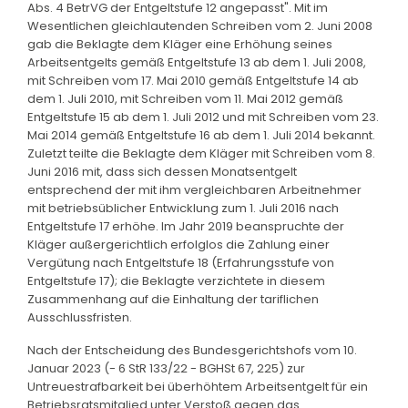
Abs. 4 BetrVG der Entgeltstufe 12 angepasst". Mit im
Wesentlichen gleichlautenden Schreiben vom 2. Juni 2008
gab die Beklagte dem Kläger eine Erhöhung seines
Arbeitsentgelts gemäß Entgeltstufe 13 ab dem 1. Juli 2008,
mit Schreiben vom 17. Mai 2010 gemäß Entgeltstufe 14 ab
dem 1. Juli 2010, mit Schreiben vom 11. Mai 2012 gemäß
Entgeltstufe 15 ab dem 1. Juli 2012 und mit Schreiben vom 23.
Mai 2014 gemäß Entgeltstufe 16 ab dem 1. Juli 2014 bekannt.
Zuletzt teilte die Beklagte dem Kläger mit Schreiben vom 8.
Juni 2016 mit, dass sich dessen Monatsentgelt
entsprechend der mit ihm vergleichbaren Arbeitnehmer
mit betriebsüblicher Entwicklung zum 1. Juli 2016 nach
Entgeltstufe 17 erhöhe. Im Jahr 2019 beanspruchte der
Kläger außergerichtlich erfolglos die Zahlung einer
Vergütung nach Entgeltstufe 18 (Erfahrungsstufe von
Entgeltstufe 17); die Beklagte verzichtete in diesem
Zusammenhang auf die Einhaltung der tariflichen
Ausschlussfristen.
Nach der Entscheidung des Bundesgerichtshofs vom 10.
Januar 2023 (- 6 StR 133/22 - BGHSt 67, 225) zur
Untreuestrafbarkeit bei überhöhtem Arbeitsentgelt für ein
Betriebsratsmitglied unter Verstoß gegen das