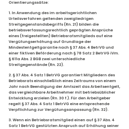
Orientierungssätze:
1. In Anwendung des im arbeitsgerichtlichen
Urteilsverfahren geltenden zweigliedrigen
Streitgegenstandsbegriffs (Rn. 21) bilden die
betriebsverfassungsrechtlich geprägten Ansprüche
eines (freigestellten) Betriebsratsmitglieds auf eine
Vergütungserhöhung auf Grundlage der
Mindestentgeltgarantie nach § 37 Abs. 4 BetrVG und
einer fiktiven Beförderung nach § 78 Satz 2 BetrVG iVm.
§ 611a Abs. 2 BGB zwei unterschiedliche
Streitgegenstände (Rn. 22).
2. § 37 Abs. 4 Satz 1 BetrVG garantiert Mitgliedern des
Betriebsrats einschließlich eines Zeitraums von einem
Jahr nach Beendigung der Amtszeit das Arbeitsentgelt,
das vergleichbare Arbeitnehmer mit betriebsüblicher
Entwicklung erzielen (Rn. 30 f.). Für den Arbeitgeber
regelt § 37 Abs. 4 Satz 1 BetrVG eine entsprechende
Verpflichtung zur Vergütungsanpassung (Rn. 32).
3. Wenn ein Betriebsratsmitglied einen auf § 37 Abs. 4
Satz 1 BetrVG gestützten Anspruch auf Erhöhung seiner