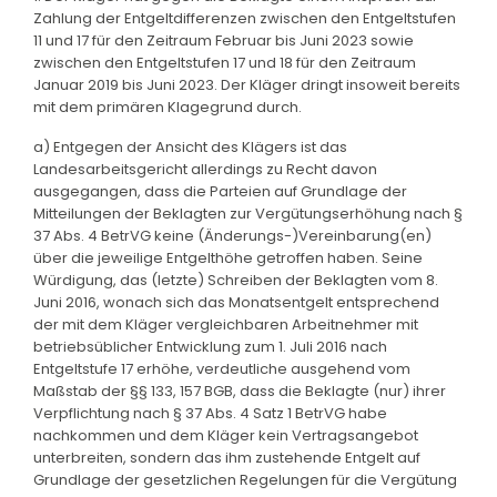
Zahlung der Entgeltdifferenzen zwischen den Entgeltstufen
11 und 17 für den Zeitraum Februar bis Juni 2023 sowie
zwischen den Entgeltstufen 17 und 18 für den Zeitraum
Januar 2019 bis Juni 2023. Der Kläger dringt insoweit bereits
mit dem primären Klagegrund durch.
a) Entgegen der Ansicht des Klägers ist das
Landesarbeitsgericht allerdings zu Recht davon
ausgegangen, dass die Parteien auf Grundlage der
Mitteilungen der Beklagten zur Vergütungserhöhung nach §
37 Abs. 4 BetrVG keine (Änderungs-)Vereinbarung(en)
über die jeweilige Entgelthöhe getroffen haben. Seine
Würdigung, das (letzte) Schreiben der Beklagten vom 8.
Juni 2016, wonach sich das Monatsentgelt entsprechend
der mit dem Kläger vergleichbaren Arbeitnehmer mit
betriebsüblicher Entwicklung zum 1. Juli 2016 nach
Entgeltstufe 17 erhöhe, verdeutliche ausgehend vom
Maßstab der §§ 133, 157 BGB, dass die Beklagte (nur) ihrer
Verpflichtung nach § 37 Abs. 4 Satz 1 BetrVG habe
nachkommen und dem Kläger kein Vertragsangebot
unterbreiten, sondern das ihm zustehende Entgelt auf
Grundlage der gesetzlichen Regelungen für die Vergütung