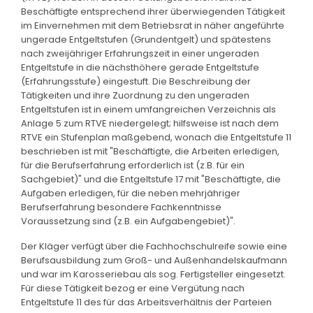
Beschäftigte entsprechend ihrer überwiegenden Tätigkeit
im Einvernehmen mit dem Betriebsrat in näher angeführte
ungerade Entgeltstufen (Grundentgelt) und spätestens
nach zweijähriger Erfahrungszeit in einer ungeraden
Entgeltstufe in die nächsthöhere gerade Entgeltstufe
(Erfahrungsstufe) eingestuft. Die Beschreibung der
Tätigkeiten und ihre Zuordnung zu den ungeraden
Entgeltstufen ist in einem umfangreichen Verzeichnis als
Anlage 5 zum RTVE niedergelegt; hilfsweise ist nach dem
RTVE ein Stufenplan maßgebend, wonach die Entgeltstufe 11
beschrieben ist mit "Beschäftigte, die Arbeiten erledigen,
für die Berufserfahrung erforderlich ist (z.B. für ein
Sachgebiet)" und die Entgeltstufe 17 mit "Beschäftigte, die
Aufgaben erledigen, für die neben mehrjähriger
Berufserfahrung besondere Fachkenntnisse
Voraussetzung sind (z.B. ein Aufgabengebiet)".
Der Kläger verfügt über die Fachhochschulreife sowie eine
Berufsausbildung zum Groß- und Außenhandelskaufmann
und war im Karosseriebau als sog. Fertigsteller eingesetzt.
Für diese Tätigkeit bezog er eine Vergütung nach
Entgeltstufe 11 des für das Arbeitsverhältnis der Parteien