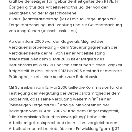
kraft beiderseitiger Tarifgebundenheit geltenden RTVE. Im
Übrigen gilt für das Arbeitsverhältnis ua. der von der
Beklagten und der M geschlossene
(Haus-)Manteltarifvertrag (MTV) mit ua. Regelungen zur
Entgeltabrechnung und -zahlung und zur Geltendmachung
von Ansprüchen (Ausschlussfristen).
Ab dem Jahr 2000 war der Kläger als Mitglied der
Vertrauenskörperleitung - dem Steuerungsgremium der
Vertrauensleute der M - von seiner Arbeitsleistung
freigestellt. Seit dem 2. Mai 2006 ist er Mitglied des
Betriebsrats im Werk W und von seiner beruflichen Tätigkeit
freigestellt. In den Jahren 2013 bis 2015 bestand er mehrere
Prüfungen, zuletzt eine solche zum Betriebswirt.
Mit Schreiben vom 12. Mai 2006 teilte die Kommission für die
Festlegung der Vergütung der Betriebsratsmitglieder dem
Kläger mit, dass seine Vergütung weiterhin "in" seiner
"bisherigen Entgeltstufe 11" erfolge. Mit Schreiben der
Beklagten vom 10. April 2007 wurde dem Kläger mitgeteilt,
"die Kommission Betriebsratsvergütung" habe sein
Arbeitsentgelt entsprechend der mit ihm vergleichbaren
Arbeitnehmer mit betriebsüblicher Entwicklung "gem. § 37