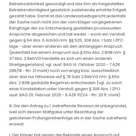
Betriebsüblichkeit gewürdigt und das ihm als freigestelltes
Betriebsratsmitglied gesetzlich zustehende erhöhte Entgelt
gezahlt habe. Damit ist das Landesarbeitsgericht jedenfalls
der Sache nach nicht von der vom Kläger vorgegebenen
Rangfolge der zur Entscheidung gestellten prozessualen
Ansprüche abgewichen und hat weder - worin ein Verstoß
gegen § 64 Abs. 6 ArbGG iVm. §§ 525, 308 Abs. 1 Satz 1 ZPO
läge - über einen anderen als den anhängigen Anspruch
(jedenfalls bei einem Anspruch aus § 611a Abs. 2 BGB iVm. §
37 Abs. 2 BetrVG handelte es sich um einen anderen
Streitgegenstand, vgl. ausf. BAG 14. Oktober 2020 - 7 AZR
286/18 - Rn. 21 mwN) noch vorrangig bzw. ausschließlich
über das nur hilfsweise auf § 78 Satz 2 BetrVG iVm. § 611a
Abs. 2 BGB gestützte Begehren entschieden (vgl. zu solch
einer Konstellation unter Verstoß gegen § 308 Abs. 1 ZPO
ausf. BAG 20. Februar 2025 - 6 AZR 111/24 - Rn. 20 ff. mwN).
III. Die den Antrag zu 1. betreffende Revision ist unbegründet,
weil sich dessen Stattgabe unter Beachtung der
gebotenen Prüfungsreihenfolge als in der Sache zutreffend
erweist.
1. Der Kläger hat gegen die Beklagte einen Anspruch auf