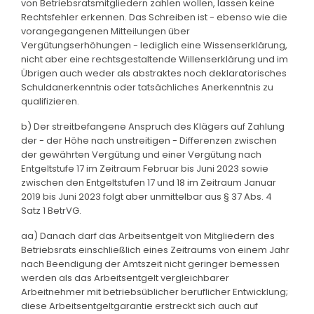
von Betriebsratsmitgliedern zahlen wollen, lassen keine
Rechtsfehler erkennen. Das Schreiben ist - ebenso wie die
vorangegangenen Mitteilungen über
Vergütungserhöhungen - lediglich eine Wissenserklärung,
nicht aber eine rechtsgestaltende Willenserklärung und im
Übrigen auch weder als abstraktes noch deklaratorisches
Schuldanerkenntnis oder tatsächliches Anerkenntnis zu
qualifizieren.
b) Der streitbefangene Anspruch des Klägers auf Zahlung
der - der Höhe nach unstreitigen - Differenzen zwischen
der gewährten Vergütung und einer Vergütung nach
Entgeltstufe 17 im Zeitraum Februar bis Juni 2023 sowie
zwischen den Entgeltstufen 17 und 18 im Zeitraum Januar
2019 bis Juni 2023 folgt aber unmittelbar aus § 37 Abs. 4
Satz 1 BetrVG.
aa) Danach darf das Arbeitsentgelt von Mitgliedern des
Betriebsrats einschließlich eines Zeitraums von einem Jahr
nach Beendigung der Amtszeit nicht geringer bemessen
werden als das Arbeitsentgelt vergleichbarer
Arbeitnehmer mit betriebsüblicher beruflicher Entwicklung;
diese Arbeitsentgeltgarantie erstreckt sich auch auf