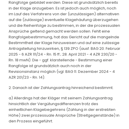
Rangfolge gebildet werden. Diese ist grundsätzlich bereits
in der Klage anzugeben. Es ist jedoch auch möglich, noch
im Lauf des Verfahrens von der (unzulässigen) alternativen
auf die (zulässige) eventuelle Klagehäufung überzugehen
und die Reihenfolge zu bestimmen, in der die prozessualen
Ansprüche geltend gemacht werden sollen. Fehlt eine
Rangfolgebestimmung, hat das Gericht auf die mangelnde
Bestimmtheit der Klage hinzuweisen und auf eine zulässige
Antragstellung hinzuwirken, § 139 ZPO (ausf. BAG 20. Februar
2025 - 6 AZR 111/24 - Rn. 15 ff.; 28. April 2021 - 4 AZR 230/20 -
Rn. 18 mwN). Die - ggf. klarstellende - Bestimmung einer
Rangfolge ist grundsätzlich auch noch in der
Revisionsinstanz möglich (vgl. BAG 11. Dezember 2024 - 4
AZR 201/23 - Rn. 14).
2. Danach ist der Zahlungsantrag hinreichend bestimmt.
a) Allerdings hat der Kläger mit seinem Zahlungsantrag
hinsichtlich der Vergütungsdifferenzen trotz des
einheitlichen Klagebegehrens (Zahlung in der erstrebten
Höhe) zwei prozessuale Ansprüche (Streitgegenstände) in
den Prozess eingeführt.