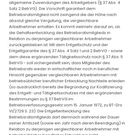
allgemeine Zuwendungen des Arbeitgebers (§ 37 Abs. 4
Satz 2 BetrVG). Die Vorschrift garantiert dem
Betriebsratsmitglied nicht zwingend die der Höhe nach
absolut gleiche Vergütung, die vergleichbare
Arbeitnehmer erhalten. Es kommt vielmehr darauf an, ob
die Gehaltsentwicklung des Betriebsratsmitglieds in
Relation zu derjenigen vergleichbarer Arbeitnehmer
zurückgeblieben ist. Mit dem Entgeltschutz und der
Entgeltgarantie des § 37 Abs. 4 Satz 1 und 2 BetrVG - sowie
dem diese ergänzenden Tätigkeitsschutz nach § 37 Abs. 5
BetrVG - soll sichergestellt sein, dass Mitglieder des
Betriebsrats weder in wirtschaftlicher noch in beruflicher
Hinsicht gegenüber vergleichbaren Arbeitnehmern mit
betriebsüblicher beruflicher Entwicklung Nachteile erleiden
(so ausdrücklich bereits die Begründung zur Kodifizierung
des Entgelt- und Tätigkeitsschutzes mit den ergänzenden
Bestimmungen zu § 37 BetrVG im
Betriebsverfassungsgesetz vom 15. Januar 1972, zu BT-Drs.
VI/2729 S. 23). Die Entgeltentwicklung des
Betriebsratsmitglieds darf demnach während der Dauer
seiner Amtszeit (sowie ein Jahr nach deren Beendigung) in
Relation zu derjenigen vergleichbarer Arbeitnehmer mit