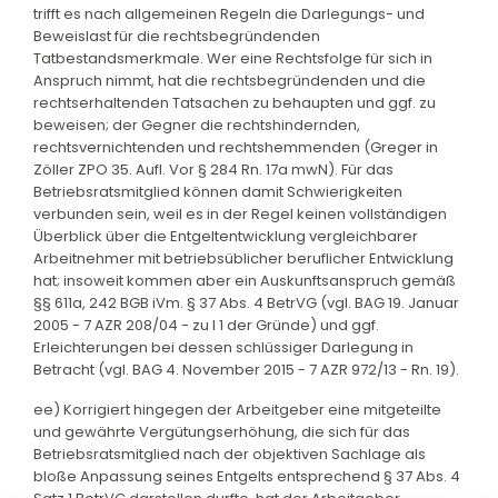
trifft es nach allgemeinen Regeln die Darlegungs- und
Beweislast für die rechtsbegründenden
Tatbestandsmerkmale. Wer eine Rechtsfolge für sich in
Anspruch nimmt, hat die rechtsbegründenden und die
rechtserhaltenden Tatsachen zu behaupten und ggf. zu
beweisen; der Gegner die rechtshindernden,
rechtsvernichtenden und rechtshemmenden (Greger in
Zöller ZPO 35. Aufl. Vor § 284 Rn. 17a mwN). Für das
Betriebsratsmitglied können damit Schwierigkeiten
verbunden sein, weil es in der Regel keinen vollständigen
Überblick über die Entgeltentwicklung vergleichbarer
Arbeitnehmer mit betriebsüblicher beruflicher Entwicklung
hat; insoweit kommen aber ein Auskunftsanspruch gemäß
§§ 611a, 242 BGB iVm. § 37 Abs. 4 BetrVG (vgl. BAG 19. Januar
2005 - 7 AZR 208/04 - zu I 1 der Gründe) und ggf.
Erleichterungen bei dessen schlüssiger Darlegung in
Betracht (vgl. BAG 4. November 2015 - 7 AZR 972/13 - Rn. 19).
ee) Korrigiert hingegen der Arbeitgeber eine mitgeteilte
und gewährte Vergütungserhöhung, die sich für das
Betriebsratsmitglied nach der objektiven Sachlage als
bloße Anpassung seines Entgelts entsprechend § 37 Abs. 4