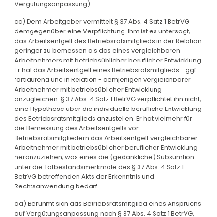
Vergütungsanpassung).
cc) Dem Arbeitgeber vermittelt § 37 Abs. 4 Satz 1 BetrVG
demgegenüber eine Verpflichtung. Ihm ist es untersagt,
das Arbeitsentgelt des Betriebsratsmitglieds in der Relation
geringer zu bemessen als das eines vergleichbaren
Arbeitnehmers mit betriebsüblicher beruflicher Entwicklung.
Er hat das Arbeitsentgelt eines Betriebsratsmitglieds - ggf.
fortlaufend und in Relation - demjenigen vergleichbarer
Arbeitnehmer mit betriebsüblicher Entwicklung
anzugleichen. § 37 Abs. 4 Satz 1 BetrVG verpflichtet ihn nicht,
eine Hypothese über die individuelle berufliche Entwicklung
des Betriebsratsmitglieds anzustellen. Er hat vielmehr für
die Bemessung des Arbeitsentgelts von
Betriebsratsmitgliedern das Arbeitsentgelt vergleichbarer
Arbeitnehmer mit betriebsüblicher beruflicher Entwicklung
heranzuziehen, was eines die (gedankliche) Subsumtion
unter die Tatbestandsmerkmale des § 37 Abs. 4 Satz 1
BetrVG betreffenden Akts der Erkenntnis und
Rechtsanwendung bedarf.
dd) Berühmt sich das Betriebsratsmitglied eines Anspruchs
auf Vergütungsanpassung nach § 37 Abs. 4 Satz 1 BetrVG,