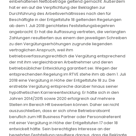
einbehaltenen Nettobeträge geltend gemacht. Außerdem
hat er ein auf die Verpflichtung der Beklagten zur
Durchführung des Arbeitsverhältnisses nach den für
Beschäftigte in der Entgeltstufe 18 geltenden Regelungen
ab dem 1. Juli 2018 gerichtetes Feststellungsbegehren
angebracht. Er hat die Auffassung vertreten, die verlangten
Zahlungen resultierten aus einem den jeweiligen Schreiben
zu den Vergütungserhöhungen zugrunde liegenden
vertraglichen Anspruch, weil ihm
betriebsverfassungsrechtlich die Vergütung entsprechend
der mit ihm vergleichbaren Arbeitnehmer und deren
betriebsüblicher Entwicklung garantiert sei. Wegen der
entsprechenden Regelung im RTVE stehe ihm ab dem 1. Juli
2018 eine Vergütung in Höhe der Entgeltstufe 18 zu. Die
erstrebte Vergütung entspreche darüber hinaus seiner
hypothetischen Karriereentwicklung. Er hätte sich in den
Jahren 2014/2015 sowie 2020 erfolgreich auf mehrere
Stellen im Bereich HR bewerben können. Daher sei nicht
auszuschließen, dass er sich ohne Betriebsratsamt
beruflich zum HR Business Partner oder Personalreferent
mit einer Vergütung in Höhe der Entgeltstufen 17 oder 18
entwickelt hätte. Sein berechtigtes Interesse an der
begehrten Feststellung resultiere daraus, dass die Beklagte