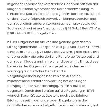
liegenden Lebenssachverhalt nicht. Daneben hat sich der
Kläger auf seine hypothetische Karriereentwicklung im
Hinblick auf Stellen bei der Beklagten im Bereich HR, auf die
er sich hätte erfolgreich bewerben können, berufen und
damit auf einen anderen Lebenssachverhalt - sowie der
Sache nach auf einen Anspruch aus § 78 Satz 2 BetrVG iVm.
§ 611a Abs. 2 BGB - abgehoben.
b) Der Kläger hat für die von ihm geltend gemachten
Streitgegenstände - Anspruch aus § 37 Abs. 4 Satz 1 BetrVG
einerseits und aus § 78 Satz 2 BetrVG iVm. § 611a Abs. 2 BGB
andererseits - die erforderliche Rangfolge festgelegt und
damit den Klagegrund hinreichend bestimmt. Er hat diese
bereits in der Klageschrift vorgegeben, indem er sich
vorrangig auf die Schreiben über die
Vergütungserhöhungen berufen hat. Auf seine
hypothetische Karriereentwicklung hat der Kläger
demgegenüber nur nachrangig, mithin hilfsweise
abgestellt. Durch das Berufen auf die Regelung im RTVE,
wonach Beschäftigte spätestens nach zweijähriger
Erfahrungszeit in der ungeraden Entgeltstufe in die
nächsthöhere gerade Entgeltstufe eingestuft werden, hat