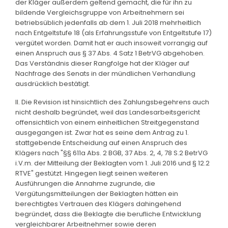
der Kläger außerdem geltend gemacht, die für ihn zu
bildende Vergleichsgruppe von Arbeitnehmern sei
betriebsüblich jedenfalls ab dem 1. Juli 2018 mehrheitlich
nach Entgeltstufe 18 (als Erfahrungsstufe von Entgeltstufe 17)
vergütet worden. Damit hat er auch insoweit vorrangig auf
einen Anspruch aus § 37 Abs. 4 Satz 1 BetrVG abgehoben.
Das Verständnis dieser Rangfolge hat der Kläger auf
Nachfrage des Senats in der mündlichen Verhandlung
ausdrücklich bestätigt.
II. Die Revision ist hinsichtlich des Zahlungsbegehrens auch
nicht deshalb begründet, weil das Landesarbeitsgericht
offensichtlich von einem einheitlichen Streitgegenstand
ausgegangen ist. Zwar hat es seine dem Antrag zu 1.
stattgebende Entscheidung auf einen Anspruch des
Klägers nach "§§ 611a Abs. 2 BGB, 37 Abs. 2, 4, 78 S.2 BetrVG
i.V.m. der Mitteilung der Beklagten vom 1. Juli 2016 und § 12.2
RTVE" gestützt. Hingegen liegt seinen weiteren
Ausführungen die Annahme zugrunde, die
Vergütungsmitteilungen der Beklagten hätten ein
berechtigtes Vertrauen des Klägers dahingehend
begründet, dass die Beklagte die berufliche Entwicklung
vergleichbarer Arbeitnehmer sowie deren