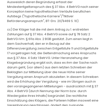
Ausweislich deren Begründung erfasst der
Mindestentgeltanspruch des § 37 Abs. 4 BetrVG nach seiner
Konzeption keine hypothetischen Verläufe beruflichen
Aufstiegs ("hypothetische Karriere"/"fiktiver
Beförderungsanspruch", BT-Drs. 20/9469 S. 10).
cc) Der Kläger hat die mit dem Antrag zu 1. erstrebten
Zahlungen auf § 37 Abs. 4 BetrVG sowie auf § 78 Satz 2
BetrVG iVm. § 611a Abs. 2 BGB gestützt. Zum einen liegt in
dem Sachverhalt, den er in Bezug auf die
Differenzvergütung zwischen Entgeltstufe 11 und Entgeltstufe
17 vorgetragen hat, die Geltendmachung eines Anspruchs
aus § 37 Abs. 4 Satz 1 BetrVG. Unter Heranziehung der
Klagebegründung ergibt sich, dass es ihm der Sache nach
darum geht, (vor allem) aus dem letzten Schreiben der
Beklagten zur Mitteilung über die neue Höhe seiner
Vergütung einen Anspruch abzuleiten. In diesem Schreiben
wird die Erhöhung der Vergütung - wie im Übrigen auch in
den vorangegangenen Mitteilungen - ausdrücklich mit § 37
Abs. 4 BetrVG (durch Nennung der Norm bzw. durch
Wiedergabe ihres Inhalts) begründet. Die rechtliche
Einschätzung des Klägers, die Parteien hätten insoweit eine
Vereinbarung geschlossen, ändert den zugrunde