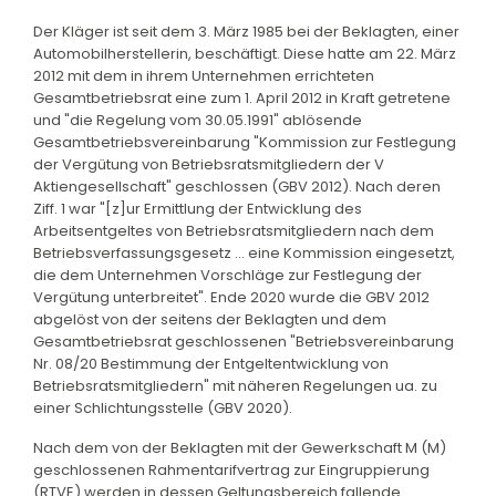
Der Kläger ist seit dem 3. März 1985 bei der Beklagten, einer
Automobilherstellerin, beschäftigt. Diese hatte am 22. März
2012 mit dem in ihrem Unternehmen errichteten
Gesamtbetriebsrat eine zum 1. April 2012 in Kraft getretene
und "die Regelung vom 30.05.1991" ablösende
Gesamtbetriebsvereinbarung "Kommission zur Festlegung
der Vergütung von Betriebsratsmitgliedern der V
Aktiengesellschaft" geschlossen (GBV 2012). Nach deren
Ziff. 1 war "[z]ur Ermittlung der Entwicklung des
Arbeitsentgeltes von Betriebsratsmitgliedern nach dem
Betriebsverfassungsgesetz ... eine Kommission eingesetzt,
die dem Unternehmen Vorschläge zur Festlegung der
Vergütung unterbreitet". Ende 2020 wurde die GBV 2012
abgelöst von der seitens der Beklagten und dem
Gesamtbetriebsrat geschlossenen "Betriebsvereinbarung
Nr. 08/20 Bestimmung der Entgeltentwicklung von
Betriebsratsmitgliedern" mit näheren Regelungen ua. zu
einer Schlichtungsstelle (GBV 2020).
Nach dem von der Beklagten mit der Gewerkschaft M (M)
geschlossenen Rahmentarifvertrag zur Eingruppierung
(RTVE) werden in dessen Geltungsbereich fallende