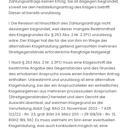
Zahlungsantrags keinen Erfolg. Sie ist dagegen begründet,
soweit sie den Feststellungsantrag des Klägers betrifft.
Dieser ist bereits unzulässig.
I. Die Revision ist hinsichtlich des Zahlungsantrags nicht
deswegen begründet, weil dieser mangels Bestimmtheit
des Klagegrundes iSv. § 253 Abs. 2 Nr. 2 ZPO unzulässig
wäre. Der Kläger hat die für die von ihm im Wege der
alternativen Klagehäufung geltend gemachten mehreren
Streitgegenstände erforderliche Rangfolge festgelegt.
1. Nach § 253 Abs. 2 Nr. 2 ZPO muss eine Klageschrift die
bestimmte Angabe des Gegenstandes und des Grundes
des erhobenen Anspruchs sowie einen bestimmten Antrag
enthalten. Unbestimmt und unzulässig ist eine alternative
Klagehäufung, bei der ein Anspruchsteller ein einheitliches
Klagebegehren aus mehreren prozessualen Ansprüchen
(Streitgegenständen) herleitet und dem Gericht die
Auswahl überlässt, auf welchen Klagegrund es die
Verurteilung stützt (vgl. BAG 23. November 2022 - 7 AZR
122/22 - Rn. 23; grdl. BGH 24. März 2011 - I ZR 108/09 - Rn. 13,
BGHZ 189, 56). Es muss vielmehr im Sinn einer eventuellen
Klagehäufung, was auch konkludent möglich ist, eine