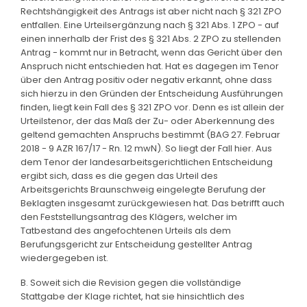
Rechtshängigkeit des Antrags ist aber nicht nach § 321 ZPO
entfallen. Eine Urteilsergänzung nach § 321 Abs. 1 ZPO - auf
einen innerhalb der Frist des § 321 Abs. 2 ZPO zu stellenden
Antrag - kommt nur in Betracht, wenn das Gericht über den
Anspruch nicht entschieden hat. Hat es dagegen im Tenor
über den Antrag positiv oder negativ erkannt, ohne dass
sich hierzu in den Gründen der Entscheidung Ausführungen
finden, liegt kein Fall des § 321 ZPO vor. Denn es ist allein der
Urteilstenor, der das Maß der Zu- oder Aberkennung des
geltend gemachten Anspruchs bestimmt (BAG 27. Februar
2018 - 9 AZR 167/17 - Rn. 12 mwN). So liegt der Fall hier. Aus
dem Tenor der landesarbeitsgerichtlichen Entscheidung
ergibt sich, dass es die gegen das Urteil des
Arbeitsgerichts Braunschweig eingelegte Berufung der
Beklagten insgesamt zurückgewiesen hat. Das betrifft auch
den Feststellungsantrag des Klägers, welcher im
Tatbestand des angefochtenen Urteils als dem
Berufungsgericht zur Entscheidung gestellter Antrag
wiedergegeben ist.
B. Soweit sich die Revision gegen die vollständige
Stattgabe der Klage richtet, hat sie hinsichtlich des