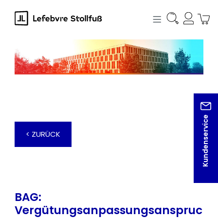
alt springen
Kundenservice
< ZURÜCK
BAG:
Vergütungsanpassungsanspruc