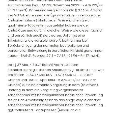
betriebsüblicher beruflicher Entwicklung nicht
zurückbleiben (vgl. BAG 23. November 2022 - 7 AZR 122/22 -
Rn. 27 mwN). Dabei sind vergleichbar iSv. § 37 Abs. 4 Satz 1
BetrVG Arbeitnehmer, die (grundsätzlich im Zeitpunkt der
Amtsübernahme) ähnliche, im Wesentlichen gleich
qualifizierte Tätigkeiten ausgeführt haben wie der
Amtsträger und dafür in gleicher Weise wie dieser fachlich
und persönlich qualifiziert waren. Üblich ist eine
Entwicklung, die vergleichbare Arbeitnehmer bei
Berücksichtigung der normalen betrieblichen und
personellen Entwicklung in beruflicher Hinsicht genommen
haben (BAG 21. Februar 2018 - 7 AZR 496/16 - Rn. 17 mwN).
bb) § 37 Abs. 4 Satz 1 BetrVG vermittelt dem
Betriebsratsmitglied einen Anspruch (vgl. erstmals - soweit
ersichtlich - BAG 17. Mai 1977 - 1 AZR 458/74 - zu 2 der
Gründe und BAG 21. April 1983 - 6 AZR 407/80 - zu 2 der
Gründe) auf eine erhöhte Vergütung in dem (relativen)
Umfang, in dem die Vergütung vergleichbarer
Arbeitnehmer mit betriebsüblicher beruflicher Entwicklung
steigt. Das Arbeitsentgelt ist an dasjenige vergleichbarer
Arbeitnehmer mit betriebsüblicher beruflicher Entwicklung -
ggf. fortlaufend - anzupassen (Anspruch auf