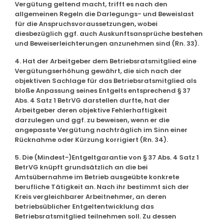
Vergütung geltend macht, trifft es nach den
allgemeinen Regeln die Darlegungs- und Beweislast
für die Anspruchsvoraussetzungen, wobei
diesbezüglich ggf. auch Auskunftsansprüche bestehen
und Beweiserleichterungen anzunehmen sind (Rn. 33).
4. Hat der Arbeitgeber dem Betriebsratsmitglied eine
Vergütungserhöhung gewährt, die sich nach der
objektiven Sachlage für das Betriebsratsmitglied als
bloße Anpassung seines Entgelts entsprechend § 37
Abs. 4 Satz 1 BetrVG darstellen durfte, hat der
Arbeitgeber deren objektive Fehlerhaftigkeit
darzulegen und ggf. zu beweisen, wenn er die
angepasste Vergütung nachträglich im Sinn einer
Rücknahme oder Kürzung korrigiert (Rn. 34).
5. Die (Mindest-)Entgeltgarantie von § 37 Abs. 4 Satz 1
BetrVG knüpft grundsätzlich an die bei
Amtsübernahme im Betrieb ausgeübte konkrete
berufliche Tätigkeit an. Nach ihr bestimmt sich der
Kreis vergleichbarer Arbeitnehmer, an deren
betriebsüblicher Entgeltentwicklung das
Betriebsratsmitglied teilnehmen soll. Zu dessen