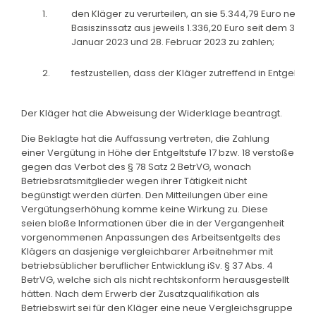
1.
den Kläger zu verurteilen, an sie 5.344,79 Euro nebst
Basiszinssatz aus jeweils 1.336,20 Euro seit dem 30. 
Januar 2023 und 28. Februar 2023 zu zahlen;
2.
festzustellen, dass der Kläger zutreffend in Entgeltstufe
Der Kläger hat die Abweisung der Widerklage beantragt.
Die Beklagte hat die Auffassung vertreten, die Zahlung
einer Vergütung in Höhe der Entgeltstufe 17 bzw. 18 verstoße
gegen das Verbot des § 78 Satz 2 BetrVG, wonach
Betriebsratsmitglieder wegen ihrer Tätigkeit nicht
begünstigt werden dürfen. Den Mitteilungen über eine
Vergütungserhöhung komme keine Wirkung zu. Diese
seien bloße Informationen über die in der Vergangenheit
vorgenommenen Anpassungen des Arbeitsentgelts des
Klägers an dasjenige vergleichbarer Arbeitnehmer mit
betriebsüblicher beruflicher Entwicklung iSv. § 37 Abs. 4
BetrVG, welche sich als nicht rechtskonform herausgestellt
hätten. Nach dem Erwerb der Zusatzqualifikation als
Betriebswirt sei für den Kläger eine neue Vergleichsgruppe