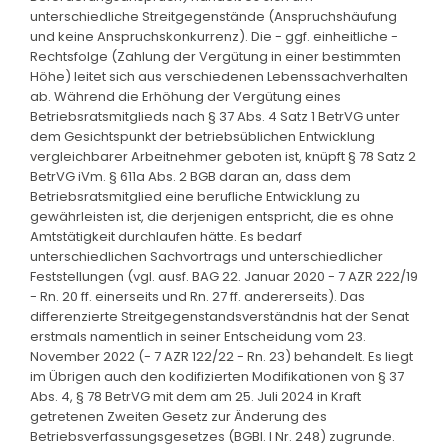
unterschiedliche Streitgegenstände (Anspruchshäufung
und keine Anspruchskonkurrenz). Die - ggf. einheitliche -
Rechtsfolge (Zahlung der Vergütung in einer bestimmten
Höhe) leitet sich aus verschiedenen Lebenssachverhalten
ab. Während die Erhöhung der Vergütung eines
Betriebsratsmitglieds nach § 37 Abs. 4 Satz 1 BetrVG unter
dem Gesichtspunkt der betriebsüblichen Entwicklung
vergleichbarer Arbeitnehmer geboten ist, knüpft § 78 Satz 2
BetrVG iVm. § 611a Abs. 2 BGB daran an, dass dem
Betriebsratsmitglied eine berufliche Entwicklung zu
gewährleisten ist, die derjenigen entspricht, die es ohne
Amtstätigkeit durchlaufen hätte. Es bedarf
unterschiedlichen Sachvortrags und unterschiedlicher
Feststellungen (vgl. ausf. BAG 22. Januar 2020 - 7 AZR 222/19
- Rn. 20 ff. einerseits und Rn. 27 ff. andererseits). Das
differenzierte Streitgegenstandsverständnis hat der Senat
erstmals namentlich in seiner Entscheidung vom 23.
November 2022 (- 7 AZR 122/22 - Rn. 23) behandelt. Es liegt
im Übrigen auch den kodifizierten Modifikationen von § 37
Abs. 4, § 78 BetrVG mit dem am 25. Juli 2024 in Kraft
getretenen Zweiten Gesetz zur Änderung des
Betriebsverfassungsgesetzes (BGBl. I Nr. 248) zugrunde.