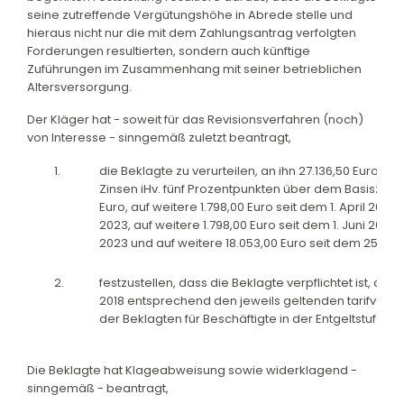
seine zutreffende Vergütungshöhe in Abrede stelle und
hieraus nicht nur die mit dem Zahlungsantrag verfolgten
Forderungen resultierten, sondern auch künftige
Zuführungen im Zusammenhang mit seiner betrieblichen
Altersversorgung.
Der Kläger hat - soweit für das Revisionsverfahren (noch)
von Interesse - sinngemäß zuletzt beantragt,
1.
die Beklagte zu verurteilen, an ihn 27.136,50 Euro bru
Zinsen iHv. fünf Prozentpunkten über dem Basiszinssa
Euro, auf weitere 1.798,00 Euro seit dem 1. April 2023,
2023, auf weitere 1.798,00 Euro seit dem 1. Juni 2023, a
2023 und auf weitere 18.053,00 Euro seit dem 25. Juli
2.
festzustellen, dass die Beklagte verpflichtet ist, das A
2018 entsprechend den jeweils geltenden tarifvertr
der Beklagten für Beschäftigte in der Entgeltstufe 18
Die Beklagte hat Klageabweisung sowie widerklagend -
sinngemäß - beantragt,