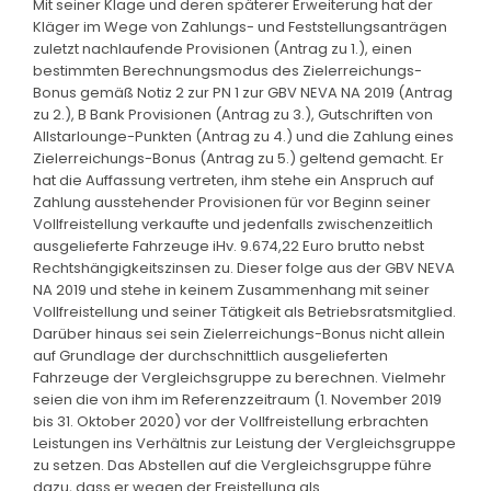
Mit seiner Klage und deren späterer Erweiterung hat der
Kläger im Wege von Zahlungs- und Feststellungsanträgen
zuletzt nachlaufende Provisionen (Antrag zu 1.), einen
bestimmten Berechnungsmodus des Zielerreichungs-
Bonus gemäß Notiz 2 zur PN 1 zur GBV NEVA NA 2019 (Antrag
zu 2.), B Bank Provisionen (Antrag zu 3.), Gutschriften von
Allstarlounge-Punkten (Antrag zu 4.) und die Zahlung eines
Zielerreichungs-Bonus (Antrag zu 5.) geltend gemacht. Er
hat die Auffassung vertreten, ihm stehe ein Anspruch auf
Zahlung ausstehender Provisionen für vor Beginn seiner
Vollfreistellung verkaufte und jedenfalls zwischenzeitlich
ausgelieferte Fahrzeuge iHv. 9.674,22 Euro brutto nebst
Rechtshängigkeitszinsen zu. Dieser folge aus der GBV NEVA
NA 2019 und stehe in keinem Zusammenhang mit seiner
Vollfreistellung und seiner Tätigkeit als Betriebsratsmitglied.
Darüber hinaus sei sein Zielerreichungs-Bonus nicht allein
auf Grundlage der durchschnittlich ausgelieferten
Fahrzeuge der Vergleichsgruppe zu berechnen. Vielmehr
seien die von ihm im Referenzzeitraum (1. November 2019
bis 31. Oktober 2020) vor der Vollfreistellung erbrachten
Leistungen ins Verhältnis zur Leistung der Vergleichsgruppe
zu setzen. Das Abstellen auf die Vergleichsgruppe führe
dazu, dass er wegen der Freistellung als