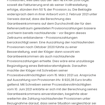
Provisionen, weil dies aus der GBV NEVA NA 2019 folge;
soweit die Fakturierung erst ab seiner Vollfreistellung
erfolge, stünden ihm 50 % der Provision zu. Die Beklagte
widersprach dem in ihrer Antwort vom 2. Februar 2021 unter
Verweis darauf, dass die Berechnung des
Garantieeinkommens auf dem Durchschnitt der für den
Referenzeitraum geleisteten Provisionszahlungen basiere
und hierin bereits nachlaufende - vor Beginn dieses
Zeitraums entstandene - Provisionszahlungen
berücksichtigt seien. Eine Auszahlung der nachlaufenden
Provisionen nach Oktober 2020 führte zu einer
Besserstellung, weil der Kläger dann sowohl ein
Garantieeinkommen als auch nachlaufende
Provisionszahlungen erhielte. Dies wäre eine unzulässige
Begünstigung eines Betriebsratsmitglieds. Daraufhin
machte der Kläger mit Schreiben seiner
Prozessbevollmächtigten vom 15. März 2021 ua. Ansprüche
auf Auszahlung von Provisionen iHv. 8.920,36 Euro brutto
geltend. Mit Schreiben seiner Prozessbevollmächtigten
vom 10. Juni 2021 erklärte er sich mit der Berechnung seines
Garantieeinkommens einverstanden, begehrte aber
weiterhin die Zahlung nachlaufender Provisionen unter
Bezugnahme darauf, dass seine Situation vergleichbar sei