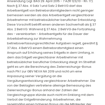
Anwendung (vgl. BAG 29. April 2015 - 7 AZR 123/13 - Rn. 17).
Nach § 37 Abs. 4 Satz 1 und Satz 2 BetrVG darf das
Arbeitsentgelt von Betriebsratsmitgliedern nicht geringer
bemessen werden als das Arbeitsentgelt vergleichbarer
Arbeitnehmer mit betriebsüblicher beruflicher Entwicklung.
Diese Vorschrift betrifft einen anderen Sachverhalt als § 37
Abs. 2 BetrVG. Während § 37 Abs. 2 BetrVG die Fortzahlung
des - vereinbarten - Arbeitsentgelts für die Dauer der
Arbeitsbefreiung zur Wahrnehmung
betriebsverfassungsrechtlicher Aufgaben regelt, gewährt §
37 Abs. 4 BetrVG einem Betriebsratsmitglied einen
Anspruch auf Erhöhung seines Entgelts in dem Umfang, in
dem das Entgelt vergleichbarer Arbeitnehmer mit
betriebsüblicher beruflicher Entwicklung steigt. Im Streitfall
geht es um die Berechnung des Zielerreichungs-Bonus
nach PN 1 zur GBV NEVA NA 2019 und nicht um eine
Anpassung seiner Vergütung an die
Vergütungsentwicklung vergleichbarer Arbeitnehmer. Die
von der Beklagten vertretene alleinige Bemessung des
Zielerreichungs-Bonus anhand der Zahlen der
Vergleichsgruppe stünde auch nicht im Einklang mit dem
Verbot der Entgeltminderung. Arbeitnehmer, die
regelmäßig einen höheren Bonus als die Mitglieder der