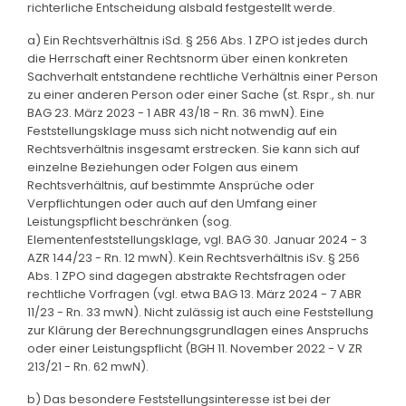
richterliche Entscheidung alsbald festgestellt werde.
a) Ein Rechtsverhältnis iSd. § 256 Abs. 1 ZPO ist jedes durch
die Herrschaft einer Rechtsnorm über einen konkreten
Sachverhalt entstandene rechtliche Verhältnis einer Person
zu einer anderen Person oder einer Sache (st. Rspr., sh. nur
BAG 23. März 2023 - 1 ABR 43/18 - Rn. 36 mwN). Eine
Feststellungsklage muss sich nicht notwendig auf ein
Rechtsverhältnis insgesamt erstrecken. Sie kann sich auf
einzelne Beziehungen oder Folgen aus einem
Rechtsverhältnis, auf bestimmte Ansprüche oder
Verpflichtungen oder auch auf den Umfang einer
Leistungspflicht beschränken (sog.
Elementenfeststellungsklage, vgl. BAG 30. Januar 2024 - 3
AZR 144/23 - Rn. 12 mwN). Kein Rechtsverhältnis iSv. § 256
Abs. 1 ZPO sind dagegen abstrakte Rechtsfragen oder
rechtliche Vorfragen (vgl. etwa BAG 13. März 2024 - 7 ABR
11/23 - Rn. 33 mwN). Nicht zulässig ist auch eine Feststellung
zur Klärung der Berechnungsgrundlagen eines Anspruchs
oder einer Leistungspflicht (BGH 11. November 2022 - V ZR
213/21 - Rn. 62 mwN).
b) Das besondere Feststellungsinteresse ist bei der