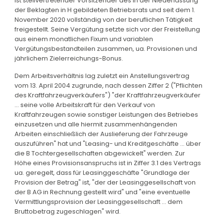
ist stellvertretender Vorsitzender des in der Niederlassung
der Beklagten in H gebildeten Betriebsrats und seit dem 1.
November 2020 vollständig von der beruflichen Tätigkeit
freigestellt. Seine Vergütung setzte sich vor der Freistellung
aus einem monatlichen Fixum und variablen
Vergütungsbestandteilen zusammen, ua. Provisionen und
jährlichem Zielerreichungs-Bonus.
Dem Arbeitsverhältnis lag zuletzt ein Anstellungsvertrag
vom 13. April 2004 zugrunde, nach dessen Ziffer 2 ("Pflichten
des Kraftfahrzeugverkäufers") "der Kraftfahrzeugverkäufer
... seine volle Arbeitskraft für den Verkauf von
Kraftfahrzeugen sowie sonstiger Leistungen des Betriebes
einzusetzen und alle hiermit zusammenhängenden
Arbeiten einschließlich der Auslieferung der Fahrzeuge
auszuführen" hat und "Leasing- und Kreditgeschäfte ... über
die B Tochtergesellschaften abgewickelt" werden. Zur
Höhe eines Provisionsanspruchs ist in Ziffer 3.1 des Vertrags
ua. geregelt, dass für Leasinggeschäfte "Grundlage der
Provision der Betrag" ist, "der der Leasinggesellschaft von
der B AG in Rechnung gestellt wird" und "eine eventuelle
Vermittlungsprovision der Leasinggesellschaft ... dem
Bruttobetrag zugeschlagen" wird.