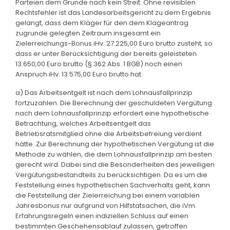
Parteien dem Grunde nach kein Streit. Ohne revisiblen
Rechtsfehler ist das Landesarbeitsgericht zu dem Ergebnis
gelangt, dass dem Kläger für den dem Klageantrag
zugrunde gelegten Zeitraum insgesamt ein
Zielerreichungs-Bonus iHv. 27.225,00 Euro brutto zusteht, so
dass er unter Berücksichtigung der bereits geleisteten
13.650,00 Euro brutto (§ 362 Abs. 1 BGB) noch einen
Anspruch iHv. 13.575,00 Euro brutto hat.
a) Das Arbeitsentgelt ist nach dem Lohnausfallprinzip
fortzuzahlen. Die Berechnung der geschuldeten Vergütung
nach dem Lohnausfallprinzip erfordert eine hypothetische
Betrachtung, welches Arbeitsentgelt das
Betriebsratsmitglied ohne die Arbeitsbefreiung verdient
hätte. Zur Berechnung der hypothetischen Vergütung ist die
Methode zu wählen, die dem Lohnausfallprinzip am besten
gerecht wird. Dabei sind die Besonderheiten des jeweiligen
Vergütungsbestandteils zu berücksichtigen. Da es um die
Feststellung eines hypothetischen Sachverhalts geht, kann
die Feststellung der Zielerreichung bei einem variablen
Jahresbonus nur aufgrund von Hilfstatsachen, die iVm.
Erfahrungsregeln einen indiziellen Schluss auf einen
bestimmten Geschehensablauf zulassen, getroffen