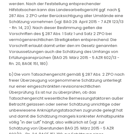
werden. Nach der Feststellung entsprechender
Hilfstatsachen kann das Landesarbeitsgericht ggf. nach §
287 Abs. 2 ZPO unter Berücksichtigung aller Umstände eine
Schätzung vornehmen (vgl. BAG 29. April 2015 - 7 AZR 123/13
- Rn. 14, 23). Nach dieser Bestimmung gelten die
Vorschriften des § 287 Abs. 1 Satz 1 und Satz 2 ZPO bei
vermögensrechtlichen Streitigkeiten entsprechend. Die
Vorschrift erlaubt damit unter den im Gesetz genannten
Voraussetzungen auch die Schätzung des Umfangs von
Erfüllungsansprüchen (BAG 25. März 2015 - 5 AZR 602/13 -
Rn. 20, BAGE 151, 180).
b) Die vom Tatsachengericht gemäß § 287 Abs. 2 ZPO nach
freier Überzeugung vorgenommene Schätzung unterliegt
nur einer eingeschränkten revisionsrechtlichen
Überprüfung. Es ist nur zu überprüfen, ob das
Tatsachengericht wesentliche Bemessungsfaktoren außer
Betracht gelassen oder seiner Schätzung unrichtige oder
unbewiesene Anknüpfungstatsachen zugrunde gelegt hat
und damit die Schätzung mangels konkreter Anhaltspunkte
völlig "in der Luft" hängt, also willkürlich ist (vgl. zur
Schätzung von Überstunden BAG 25. März 2015 - 5 AZR