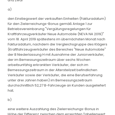
und zwar
a)
den Einstiegswert der verkauften Einheiten (Fakturadatum)
für den Zielerreichungs-Bonus gemäß Anlage 1 zur
Betriebsvereinbarung "Vergütungsregelungen für
Kraftfahrzeugverkäufer Neue Automobile (NEVA NA 2019)"
vom 18. April 2019 spätestens im übernächsten Monat nach
Fakturadatum, nachdem die Vergleichsgruppe des Klägers
(Kraftfahrzeugverkäufer des Bereiches "Neue Automobile"
der B Niederlassung H mit Ausnahme der Juniorverkäufer,
der im Bemessungszeitraum über sechs Wochen
arbeitsunfähig erkrankten Verkäufer, der sich im
Bemessungszeitraum in der Altersteilzeit befindlichen
Verkäufer sowie der Verkäufer, die eine Berufserfahrung
unter drei Jahren haben) im Bemessungszeitraum
durchschnittlich 52,27 B-Fahrzeuge an Kunden ausgeliefert
hat;
b)
eine weitere Auszahlung des Zielerreichungs-Bonus in
Höhe der Differenz zwischen dem erreichten Tabellenwert