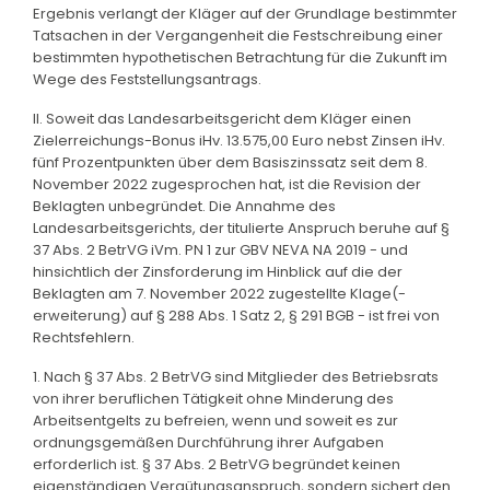
Ergebnis verlangt der Kläger auf der Grundlage bestimmter
Tatsachen in der Vergangenheit die Festschreibung einer
bestimmten hypothetischen Betrachtung für die Zukunft im
Wege des Feststellungsantrags.
II. Soweit das Landesarbeitsgericht dem Kläger einen
Zielerreichungs-Bonus iHv. 13.575,00 Euro nebst Zinsen iHv.
fünf Prozentpunkten über dem Basiszinssatz seit dem 8.
November 2022 zugesprochen hat, ist die Revision der
Beklagten unbegründet. Die Annahme des
Landesarbeitsgerichts, der titulierte Anspruch beruhe auf §
37 Abs. 2 BetrVG iVm. PN 1 zur GBV NEVA NA 2019 - und
hinsichtlich der Zinsforderung im Hinblick auf die der
Beklagten am 7. November 2022 zugestellte Klage(-
erweiterung) auf § 288 Abs. 1 Satz 2, § 291 BGB - ist frei von
Rechtsfehlern.
1. Nach § 37 Abs. 2 BetrVG sind Mitglieder des Betriebsrats
von ihrer beruflichen Tätigkeit ohne Minderung des
Arbeitsentgelts zu befreien, wenn und soweit es zur
ordnungsgemäßen Durchführung ihrer Aufgaben
erforderlich ist. § 37 Abs. 2 BetrVG begründet keinen
eigenständigen Vergütungsanspruch, sondern sichert den