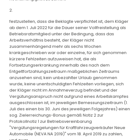
2.
festzustellen, dass die Beklagte verpflichtet ist, dem Kläger
ab dem 1. Juli 2022 für die Dauer seiner Vollfreistellung als
Betriebsratsmitglied unter der Bedingung, dass das
Arbeitsverhältnis besteht, der Kläger nicht
zusammenhängend mehr als sechs Wochen
krankgeschrieben war oder einzelne, für sich genommen
kürzere Fehlzeiten aufzuweisen hat, die als
Fortsetzungserkrankung innerhalb des nach dem
Entgeltfortzahlungszeitraum maßgeblichen Zeitraums
anzusehen sind, kein unbezahlter Urlaub genommen
wurde, keine unentschuldigten Fehlzeiten vorliegen, sich
der Kläger nicht im Annahmeverzug befindet und der
Vergütungsanspruch nicht aufgrund eines Arbeitskampfes
ausgeschlossen ist, im jeweiligen Bemessungszeitraum (1.
Juli des einen bis 30. Juni des jeweiligen Folgejahres) einen
sog. Zielerreichungs-Bonus gemäß Notiz 2 zur
Protokollnotiz 1 zur Betriebsvereinbarung
"Vergütungsregelungen für Kraftfahrzeugverkäufer Neue
Automobile (NEVA NA 2019)" vom 18. April 2019 zu zahlen,