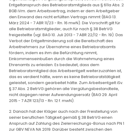
Entgeltanspruch des Betriebsratsmitglieds aus § 611a Abs. 2
BGB iVm. dem Arbeitsvertrag, indem er dem Arbeitgeber
den Einwand des nicht erfüllten Vertrags nimmt (BAG 13.
März 2024 - 7 ABR 11/23 - Rn. 16 mwN). Die Vorschrift gilt für
alle Betriebsratsmitglieder, auch für nach § 38 BetrVG
freigestellte (vgl. BAG 10. Juli 2013 - 7 ABR 22/12 - Rn. 19). Das
Verbot der Entgeltminderung soll die Bereitschaft des
Arbeitnehmers zur Übernahme eines Betriebsratsamts
fördern, indem es ihm die Befürchtung nimmt,
Einkommenseinbußen durch die Wahrnehmung eines
Ehrenamts zu erleiden. Es bedeutet, dass dem
Betriebsratsmitglied das Arbeitsentgelt weiterzuzahlen ist,
das es verdient hätte, wenn es keine Betriebsratstätigkeit
geleistet, sondern gearbeitet hätte. Zum Arbeitsentgelt iSv.
§ 37 Abs. 2 BetrVG gehören alle Vergütungsbestandteile,
nicht dagegen reiner Aufwendungsersatz (BAG 29. April
2015 - 7 AZR 123/13 - Rn. 12 f. mwN).
2. Danach hat der Kläger auch nach der Freistellung von
seiner beruflichen Tätigkeit gemäß § 38 BetrVG einen
Anspruch auf Zahlung des Zielerreichungs-Bonus nach PN 1
zur GBV NEVA NA 2019. Darüber besteht zwischen den