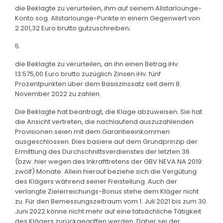
die Beklagte zu verurteilen, ihm auf seinem Allstarlounge-
Konto sog. Allstarlounge-Punkte in einem Gegenwert von
2.201,32 Euro brutto gutzuschreiben;
5.
die Beklagte zu verurteilen, an ihn einen Betrag iHv.
13.575,00 Euro brutto zuzüglich Zinsen iHv. fünf
Prozentpunkten über dem Basiszinssatz seit dem 8.
November 2022 zu zahlen.
Die Beklagte hat beantragt, die Klage abzuweisen. Sie hat
die Ansicht vertreten, die nachlaufend auszuzahlenden
Provisionen seien mit dem Garantieeinkommen
ausgeschlossen. Dies basiere auf dem Grundprinzip der
Ermittlung des Durchschnittsverdienstes der letzten 36
(bzw. hier wegen des Inkrafttretens der GBV NEVA NA 2019:
zwölf) Monate. Allein hierauf beziehe sich die Vergütung
des Klägers während seiner Freistellung. Auch der
verlangte Zielerreichungs-Bonus stehe dem Kläger nicht
zu. Für den Bemessungszeitraum vom 1. Juli 2021 bis zum 30.
Juni 2022 könne nicht mehr auf eine tatsächliche Tätigkeit
des Klägers zurückgegriffen werden. Daher sei der