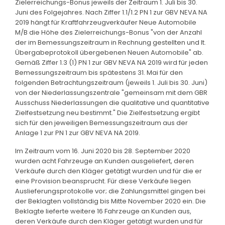
Zielerreichungs-Bonus jeweils der Zeitraum 1. Juli bis 30.
Juni des Folgejahres. Nach Ziffer 1.1/1.2 PN 1 zur GBV NEVA NA
2019 hängt für Kraftfahrzeugverkäufer Neue Automobile
M/B die Höhe des Zielerreichungs-Bonus "von der Anzahl
der im Bemessungszeitraum in Rechnung gestellten und It.
Übergabeprotokoll übergebenen Neuen Automobile" ab.
Gemäß Ziffer 1.3 (1) PN 1 zur GBV NEVA NA 2019 wird für jeden
Bemessungszeitraum bis spätestens 31. Mai für den
folgenden Betrachtungszeitraum (jeweils 1. Juli bis 30. Juni)
von der Niederlassungszentrale "gemeinsam mit dem GBR
Ausschuss Niederlassungen die qualitative und quantitative
Zielfestsetzung neu bestimmt." Die Zielfestsetzung ergibt
sich für den jeweiligen Bemessungszeitraum aus der
Anlage 1 zur PN 1 zur GBV NEVA NA 2019.
Im Zeitraum vom 16. Juni 2020 bis 28. September 2020
wurden acht Fahrzeuge an Kunden ausgeliefert, deren
Verkäufe durch den Kläger getätigt wurden und für die er
eine Provision beansprucht. Für diese Verkäufe liegen
Auslieferungsprotokolle vor; die Zahlungsmittel gingen bei
der Beklagten vollständig bis Mitte November 2020 ein. Die
Beklagte lieferte weitere 16 Fahrzeuge an Kunden aus,
deren Verkäufe durch den Kläger getätigt wurden und für