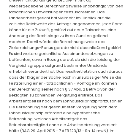
dieser nicht darauf gerichtet, die im Antrag
wiedergegebene Berechnungsweise unabhängig von den
tatsächlichen Entwicklungen festzuschreiben. Das
Landesarbeitsgericht hat vielmehr im Hinblick auf die
zeitliche Reichweite des Antrags angenommen, jede Partei
könne für die Zukunft, gestützt auf neue Tatsachen, eine
Änderung der Rechtslage zu ihren Gunsten geltend
machen. Damit würde die Berechnungsweise des
Zielerreichungs-Bonus gerade nicht abschließend geklärt.
Es sind weitere gerichtliche Auseinandersetzungen zu
befürchten, etwa in Bezug darauf, ob sich die Leistung der
Vergleichsgruppe aufgrund bestimmter Umstände
erheblich verändert hat. Das resultiert letztlich auch daraus,
dass der Kläger der Sache nach in unzulässiger Weise die
Feststellung einer - tatsächlichen - Vorfrage im Rahmen
der Berechnung seiner nach § 37 Abs. 2 BetrVG von der
Beklagten zu zahlenden Vergütung erstrebt. Das
Arbeitsentgelt ist nach dem Lohnausfallprinzip fortzuzahlen.
Die Berechnung der geschuldeten Vergütung nach dem
Lohnausfallprinzip erfordert eine hypothetische
Betrachtung, welches Arbeitsentgelt das
Betriebsratsmitglied ohne die Arbeitsbefreiung verdient
hätte (BAG 29. April 2015 - 7 AZR 123/13 - Rn. 14 mwN). Im