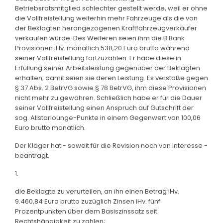
Betriebsratsmitglied schlechter gestellt werde, weil er ohne
die Vollfreistellung weiterhin mehr Fahrzeuge als die von
der Beklagten herangezogenen Kraftfahrzeugverkäufer
verkaufen würde. Des Weiteren seien ihm die B Bank
Provisionen iHv. monatlich 538,20 Euro brutto während
seiner Vollfreistellung fortzuzahlen. Er habe diese in
Erfüllung seiner Arbeitsleistung gegenüber der Beklagten
erhalten; damit seien sie deren Leistung. Es verstoße gegen
§ 37 Abs. 2 BetrVG sowie § 78 BetrVG, ihm diese Provisionen
nicht mehr zu gewähren. Schließlich habe er für die Dauer
seiner Vollfreistellung einen Anspruch auf Gutschrift der
sog. Allstarlounge-Punkte in einem Gegenwert von 100,06
Euro brutto monatlich.
Der Kläger hat - soweit für die Revision noch von Interesse -
beantragt,
1.
die Beklagte zu verurteilen, an ihn einen Betrag iHv.
9.460,84 Euro brutto zuzüglich Zinsen iHv. fünf
Prozentpunkten über dem Basiszinssatz seit
Rechtshängigkeit zu zahlen;