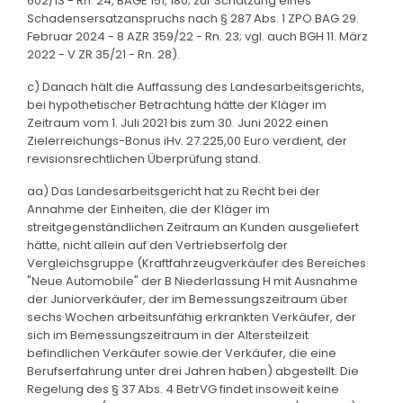
602/13 - Rn. 24, BAGE 151, 180; zur Schätzung eines
Schadensersatzanspruchs nach § 287 Abs. 1 ZPO BAG 29.
Februar 2024 - 8 AZR 359/22 - Rn. 23; vgl. auch BGH 11. März
2022 - V ZR 35/21 - Rn. 28).
c) Danach hält die Auffassung des Landesarbeitsgerichts,
bei hypothetischer Betrachtung hätte der Kläger im
Zeitraum vom 1. Juli 2021 bis zum 30. Juni 2022 einen
Zielerreichungs-Bonus iHv. 27.225,00 Euro verdient, der
revisionsrechtlichen Überprüfung stand.
aa) Das Landesarbeitsgericht hat zu Recht bei der
Annahme der Einheiten, die der Kläger im
streitgegenständlichen Zeitraum an Kunden ausgeliefert
hätte, nicht allein auf den Vertriebserfolg der
Vergleichsgruppe (Kraftfahrzeugverkäufer des Bereiches
"Neue Automobile" der B Niederlassung H mit Ausnahme
der Juniorverkäufer, der im Bemessungszeitraum über
sechs Wochen arbeitsunfähig erkrankten Verkäufer, der
sich im Bemessungszeitraum in der Altersteilzeit
befindlichen Verkäufer sowie der Verkäufer, die eine
Berufserfahrung unter drei Jahren haben) abgestellt. Die
Regelung des § 37 Abs. 4 BetrVG findet insoweit keine