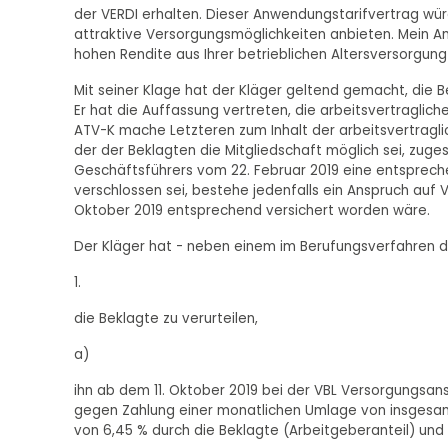
der VERDI erhalten. Dieser Anwendungstarifvertrag wür
attraktive Versorgungsmöglichkeiten anbieten. Mein Ans
hohen Rendite aus Ihrer betrieblichen Altersversorgung
Mit seiner Klage hat der Kläger geltend gemacht, die Be
Er hat die Auffassung vertreten, die arbeitsvertragli
ATV-K mache Letzteren zum Inhalt der arbeitsvertraglic
der der Beklagten die Mitgliedschaft möglich sei, zu
Geschäftsführers vom 22. Februar 2019 eine entsprec
verschlossen sei, bestehe jedenfalls ein Anspruch auf 
Oktober 2019 entsprechend versichert worden wäre.
Der Kläger hat - neben einem im Berufungsverfahren du
1.
die Beklagte zu verurteilen,
a)
ihn ab dem 11. Oktober 2019 bei der VBL Versorgungsans
gegen Zahlung einer monatlichen Umlage von insgesamt
von 6,45 % durch die Beklagte (Arbeitgeberanteil) und i