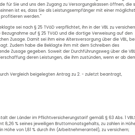
de für Sie und uns den Zugang zu Versorgungskassen öffnen, die 
innen ist es, dass Sie als Leistungsempfänger mit einer möglichs
 profitieren werden."
klagte sei nach § 25 TVöD verpflichtet, ihn in der VBL zu versicher
che Bezugnahme auf § 25 TVöD und die dortige Verweisung auf den
hen Zusage. Damit sei ihm eine Altersversorgung über die VBL, be
gesagt. Zudem habe die Beklagte ihm mit dem Schreiben des
hende Zusage gegeben. Soweit der Durchführungsweg über die VB
Verschaffung deren Leistungen, die ihm zustünden, wenn er ab dem 
rch Vergleich beigelegten Antrag zu 2. - zuletzt beantragt,
talt der Länder im Pflichtversicherungstarif gemäß § 63 Abs. 1 VBL
 8,26 % seines jeweiligen Bruttomonatsgehalts, zu zahlen in Höh
n Höhe von 1,81 % durch ihn (Arbeitnehmeranteil), zu versichern;