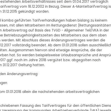
 bestehenden Arbeitsverhältnisses seit dem 01.04.2017 vertraglich
ifvertrag vom 18.12.2002 in Bezug. Dieser A-Manteltarifvertrag is
 31.12.2015 gekündigt worden.
nd komba geführten Tarifverhandlungen haben bislang zu keinem
ssen, mit allen Mitarbeitern im Rettungsdienst (Rettungssanitätern
 Arbeitsvertrag auf Basis des TVöD - Allgemeiner Teil/VKA in der
che Betriebszugehörigkeitszeiten des Mitarbeiters aus dem oben
 werden. Mit Abschluss dieses Änderungsvertrages werden die
2.2017 vollständig beendet. Ab dem 01.01.2018 sollen ausschließlic
lten. Ausgenommen hiervon sind etwaige Ansprüche, die der
orben hat. So werden beispielsweise Urlaubsansprüche und Anspr
2017 ggf. noch im Jahre 2018 vergütet bzw. abgegolten nach
 31.12.2017 Geltung hatten.
nden Änderungsvertrag:
ungen
vom 01.01.2018 allein die nachstehenden arbeitsvertraglichen
chriebenen Fassung des Tarifvertrages für den öffentlichen Diens
der Vereinigung der kommunalen Arbeitgeberverbände (VKA) jeweil