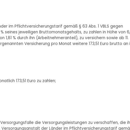
nder im Pflichtversicherungstarif gemäß § 63 Abs. 1 VBLS gegen
% seines jeweiligen Bruttomonatsgehalts, zu zahlen in Höhe von 6
n 1,81 % durch ihn (Arbeitnehmeranteil), zu versichern sowie ab 11.
rgenannten Versicherung pro Monat weitere 173,51 Euro brutto an 
natlich 173,51 Euro zu zahlen;
im Versorgungsfalle die Versorgungsleistungen zu verschaffen, die 
L Versorgungsanstalt der Länder im Pflichtversicherungstarif gem