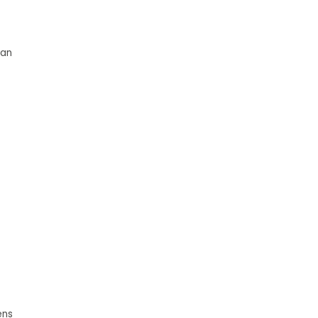
 an
ens