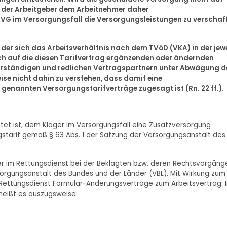
der Arbeitgeber dem Arbeitnehmer daher
AVG im Versorgungsfall die Versorgungsleistungen zu verschaf
 der sich das Arbeitsverhältnis nach dem TVöD (VKA) in der jewe
ch auf die diesen Tarifvertrag ergänzenden oder ändernden
 verständigen und redlichen Vertragspartnern unter Abwägung d
ise nicht dahin zu verstehen, dass damit eine
genannten Versorgungstarifverträge zugesagt ist (Rn. 22 ff.).
chtet ist, dem Kläger im Versorgungsfall eine Zusatzversorgung
gstarif gemäß § 63 Abs. 1 der Satzung der Versorgungsanstalt des
äter im Rettungsdienst bei der Beklagten bzw. deren Rechtsvorgäng
rsorgungsanstalt des Bundes und der Länder (VBL). Mit Wirkung zum 
m Rettungsdienst Formular-Änderungsverträge zum Arbeitsvertrag. 
heißt es auszugsweise: