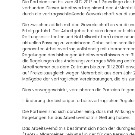
Die Parteien sind bis zum 31.12.2017 auf Grundlage des
verbunden. Dieser Arbeitsvertrag nimmt den A-Manteltar
durch die vertragsschließende Gewerkschaft ver.di zum
Die zwischenzeitlich mit den Gewerkschaften ver.di u
Erfolg geführt. Der Arbeitgeber hat sich daher entschlo
Rettungsassistenten und Notfallsanitätern) einen neuen
aktuellen Fassung zu vereinbaren. Dabei sollen sämtli
genannten Arbeitsvertrag vollständig mit übernommen
Regelungen des bisherigen Arbeitsverhältnisses zum 31.1
die Regelungen des Änderungsvertrages Wirkung entfa
Arbeitnehmer aus dem Zeitraum bis zum 31.12.2017 erw
auf Freizeitausgleich wegen Mehrarbeit aus dem Jahr 
Maßgabe der vertraglichen Vereinbarungen, die bis zum
Dies vorweggeschickt, vereinbaren die Parteien folge
1. Änderung der bisherigen arbeitsvertraglichen Regel
Die Parteien sind sich darüber einig, dass mit Wirkung 
Regelungen für das Arbeitsverhältnis Geltung haben.
Das Arbeitsverhältnis bestimmt sich nach der durchges
(TVöD - Allgemeiner Teil/VKA) in der für den Bereich 