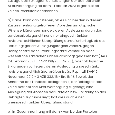
Zusage des Beklagten auf Leistungen der betrieblichen
Altersversorgung ab dem 1. Februar 2023 ergebe, lässt
keinen Rechtsfehler erkennen.
a) Dabei kann dahinstehen, ob es sich bei den in diesem
Zusammenhang getroffenen Abreden um atypische
Willenserklärungen handelt, deren Auslegung durch das
Landesarbeitsgericht nur einer eingeschränkten
revisionsrechtlichen Überprüfung darauf unterliegt, ob das
Berufungsgericht Auslegungsregeln verletzt, gegen
Denkgesetze oder Erfahrungssätze verstoßen oder
wesentliche Tatsachen unberücksichtigt gelassen hat (BAG
24. Februar 2021 - 7 AZR 108/20 - Rn. 23), oder ob typische
Erklärungen vorliegen, deren Auslegung unbeschränkt
revisionsgerichtlich überprüfbar ist (st. Rspr., zB BAG 19.
November 2019 - 3 AZR 332/18 - Rn. 18 f.). Soweit der
Annahme des Landesarbeitsgerichts, der Beklagte habe
keine betriebliche Altersversorgung zugesagt, eine
Auslegung der Abreden der Parteien bzw. Erklärungen des
Beklagten zugrunde liegt, hält dies auch einer
uneingeschränkten Überprüfung stand.
b) Im Zusammenhang mit dem - von beiden Parteien