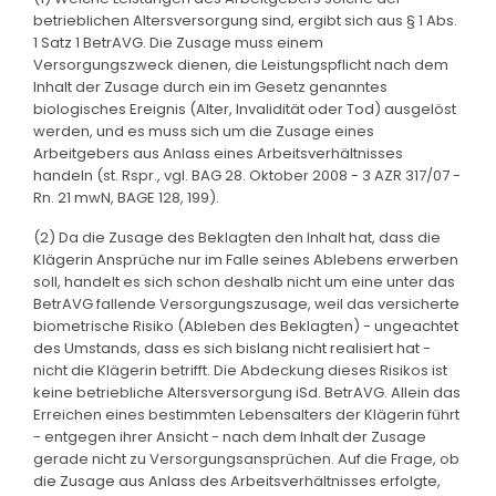
betrieblichen Altersversorgung sind, ergibt sich aus § 1 Abs.
1 Satz 1 BetrAVG. Die Zusage muss einem
Versorgungszweck dienen, die Leistungspflicht nach dem
Inhalt der Zusage durch ein im Gesetz genanntes
biologisches Ereignis (Alter, Invalidität oder Tod) ausgelöst
werden, und es muss sich um die Zusage eines
Arbeitgebers aus Anlass eines Arbeitsverhältnisses
handeln (st. Rspr., vgl. BAG 28. Oktober 2008 - 3 AZR 317/07 -
Rn. 21 mwN, BAGE 128, 199).
(2) Da die Zusage des Beklagten den Inhalt hat, dass die
Klägerin Ansprüche nur im Falle seines Ablebens erwerben
soll, handelt es sich schon deshalb nicht um eine unter das
BetrAVG fallende Versorgungszusage, weil das versicherte
biometrische Risiko (Ableben des Beklagten) - ungeachtet
des Umstands, dass es sich bislang nicht realisiert hat -
nicht die Klägerin betrifft. Die Abdeckung dieses Risikos ist
keine betriebliche Altersversorgung iSd. BetrAVG. Allein das
Erreichen eines bestimmten Lebensalters der Klägerin führt
- entgegen ihrer Ansicht - nach dem Inhalt der Zusage
gerade nicht zu Versorgungsansprüchen. Auf die Frage, ob
die Zusage aus Anlass des Arbeitsverhältnisses erfolgte,