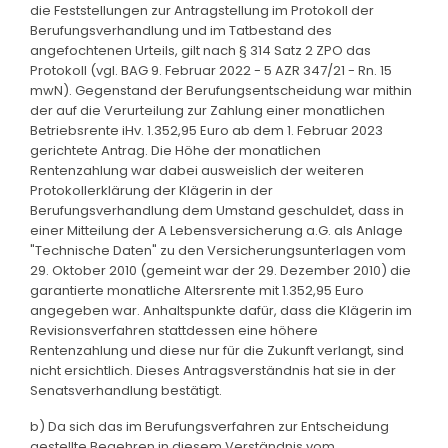
die Feststellungen zur Antragstellung im Protokoll der
Berufungsverhandlung und im Tatbestand des
angefochtenen Urteils, gilt nach § 314 Satz 2 ZPO das
Protokoll (vgl. BAG 9. Februar 2022 - 5 AZR 347/21 - Rn. 15
mwN). Gegenstand der Berufungsentscheidung war mithin
der auf die Verurteilung zur Zahlung einer monatlichen
Betriebsrente iHv. 1.352,95 Euro ab dem 1. Februar 2023
gerichtete Antrag. Die Höhe der monatlichen
Rentenzahlung war dabei ausweislich der weiteren
Protokollerklärung der Klägerin in der
Berufungsverhandlung dem Umstand geschuldet, dass in
einer Mitteilung der A Lebensversicherung a.G. als Anlage
"Technische Daten" zu den Versicherungsunterlagen vom
29. Oktober 2010 (gemeint war der 29. Dezember 2010) die
garantierte monatliche Altersrente mit 1.352,95 Euro
angegeben war. Anhaltspunkte dafür, dass die Klägerin im
Revisionsverfahren stattdessen eine höhere
Rentenzahlung und diese nur für die Zukunft verlangt, sind
nicht ersichtlich. Dieses Antragsverständnis hat sie in der
Senatsverhandlung bestätigt.
b) Da sich das im Berufungsverfahren zur Entscheidung
gestellte Begehren in diesem Verständnis vom