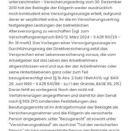
unterzeichneten - Versicherungsantrag vom 30. Dezember
2010 hat der Beklagte der Klägerin weder ausdrücklich
noch konkludent eine Versorgungszusage erteilt, aufgrund
derer er verpflichtet wäre, ihr die im Versicherungsvertrag
festgelegten Leistungen der betrieblichen
Altersversorgung zu verschaffen (vgl. zum
Verschaffungsanspruch BAG 12. März 2024 - 3 AZR 150/23 -
Rn. 19 mwN). Das Vorliegen einer Versorgungszusage im
Durchführungsweg der Direktversicherung setzt das
Versprechen einer Lebensversicherung voraus, die vom
Arbeitgeber auf das Leben des Arbeitnehmers
abgeschlossen wird und aus der der Arbeitnehmer oder
seine Hinterbliebenen ganz oder zum Teil
bezugsberechtigt sind (§ 1b Abs. 2 Satz 1 BetrAVG; vgl. BAG
26. Juni 1990 - 3 AZR 641/88 - zu I 1 der Gründe, BAGE 65, 215).
Daran fehlt es vorliegend. Nach den nicht mit
Verfahrensrügen angegriffenen und damit für den Senat
nach § 559 ZPO bindenden Feststellungen des
Berufungsgerichts ist im Antragsformular der Beklagte als
Versicherungsnehmer und die Klägerin als versicherte
Person angegeben; unter "Bezugsrecht" ist sowohl unter
"Versicherungsablauf" als auch bei "Tod der versicherten
Person" als bezugsberechtigte Person der Beklagte durch