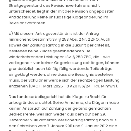
Streitgegenstand des Revisionsverfahrens nicht
unterscheidet, liegt in der mit der Revision angepassten
Antragstellung keine unzulässige Klageänderung im
Revisionsverfahren.
c) Mit diesem Antragsverständnis ist der Antrag
hinreichend bestimmt iSv. § 253 Abs. 2 Nr. 2 ZPO. Auch
soweit der Zahlungsantrag in die Zukunft gerichtet ist,
bestehen keine Zulässigkeitsbedenken. Bei
wiederkehrenden Leistungen iSv. § 258 ZPO, die - wie
vorliegend - von keiner Gegenleistung abhängen, können
grundsätzlich auch künftig fällig werdende Teilbeträge
eingeklagt werden, ohne dass die Besorgnis bestehen
muss, der Schuldner werde sich der rechtzeitigen Leistung
entziehen (BAG 11. März 2025 - 3 AZR 136/24 - Rn. 14 mwN).
Das Landesarbeitsgericht hat die Klage zu Recht für
unbegründet erachtet. Seine Annahme, die Klägerin habe
keinen Anspruch auf Zahlung der geltend gemachten
Betriebsrente, weil sich weder aus dem auf den 29.
Dezember 2010 datierten Versicherungsantrag noch aus
den Schreiben vom 7. Januar 2011 und 9. Januar 2012 eine