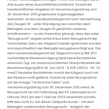
Ankreuzen eines Auswahlfeldes bestimmt. Soweit die
handschriftlichen Angaben im Versicherungsantrag vom
30. Dezember 2010 graphische Ungenauigkeiten
aufweisen, ist das Landesarbeitsgericht nach Vernehmung
des Zeugen W - unter Würdigung des zwischen dem
Beklagten und dem Zeugen W geführten weiteren
Schriftverkehrs - zu der Erkenntnis gelangt, dass das unter
"Bezugsrecht" angebrachte Kreuz beim Bezugsrecht der
Versicherten (also der Klägerin) wieder gestrichen worden
und ausschließlich der Beklagte bezugsberechtigt war. Die
dem Landesarbeitsgericht als Tatgericht nach § 286 ZPO
vorbehaltene Beweiswürdigung lässt keine Rechtsfehler
erkennen (vgl. zur revisionsrechtlichen Überprüfbarkeit der
Beweiswürdigung BAG 28. Juni 2023 - 5 AZR 335/22 - Rn. 22
mwN). Revisible Rechtsfehler macht die Klägerin auch mit
der Revision nicht geltend. Soweit sie unter Bezugnahme
auf die Anlage "Technische Daten" zum
Versicherungsantrag vom 30. Dezember 2010 meint, ihr
Bezugsrecht sei mit Vollendung des 64. Lebensjahres im
Februar 2023 auf den 1. Februar 2023 vereinbart worden,
trifft dies nicht zu. Auf diesen Zeitpunkt wurde - mit dem
Beklagten zustehendem Bezugsrecht - lediglich der