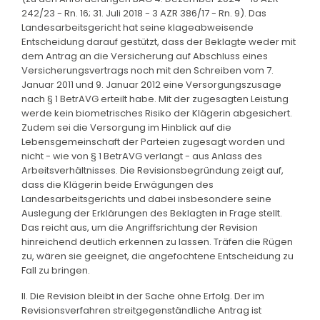
242/23 - Rn. 16; 31. Juli 2018 - 3 AZR 386/17 - Rn. 9). Das
Landesarbeitsgericht hat seine klageabweisende
Entscheidung darauf gestützt, dass der Beklagte weder mit
dem Antrag an die Versicherung auf Abschluss eines
Versicherungsvertrags noch mit den Schreiben vom 7.
Januar 2011 und 9. Januar 2012 eine Versorgungszusage
nach § 1 BetrAVG erteilt habe. Mit der zugesagten Leistung
werde kein biometrisches Risiko der Klägerin abgesichert.
Zudem sei die Versorgung im Hinblick auf die
Lebensgemeinschaft der Parteien zugesagt worden und
nicht - wie von § 1 BetrAVG verlangt - aus Anlass des
Arbeitsverhältnisses. Die Revisionsbegründung zeigt auf,
dass die Klägerin beide Erwägungen des
Landesarbeitsgerichts und dabei insbesondere seine
Auslegung der Erklärungen des Beklagten in Frage stellt.
Das reicht aus, um die Angriffsrichtung der Revision
hinreichend deutlich erkennen zu lassen. Träfen die Rügen
zu, wären sie geeignet, die angefochtene Entscheidung zu
Fall zu bringen.
II. Die Revision bleibt in der Sache ohne Erfolg. Der im
Revisionsverfahren streitgegenständliche Antrag ist