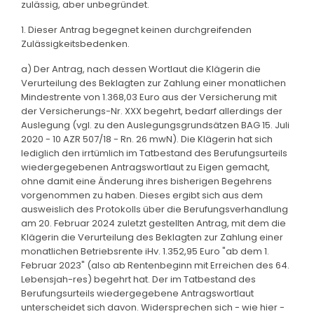
zulässig, aber unbegründet.
1. Dieser Antrag begegnet keinen durchgreifenden
Zulässigkeitsbedenken.
a) Der Antrag, nach dessen Wortlaut die Klägerin die
Verurteilung des Beklagten zur Zahlung einer monatlichen
Mindestrente von 1.368,03 Euro aus der Versicherung mit
der Versicherungs-Nr. XXX begehrt, bedarf allerdings der
Auslegung (vgl. zu den Auslegungsgrundsätzen BAG 15. Juli
2020 - 10 AZR 507/18 - Rn. 26 mwN). Die Klägerin hat sich
lediglich den irrtümlich im Tatbestand des Berufungsurteils
wiedergegebenen Antragswortlaut zu Eigen gemacht,
ohne damit eine Änderung ihres bisherigen Begehrens
vorgenommen zu haben. Dieses ergibt sich aus dem
ausweislich des Protokolls über die Berufungsverhandlung
am 20. Februar 2024 zuletzt gestellten Antrag, mit dem die
Klägerin die Verurteilung des Beklagten zur Zahlung einer
monatlichen Betriebsrente iHv. 1.352,95 Euro "ab dem 1.
Februar 2023" (also ab Rentenbeginn mit Erreichen des 64.
Lebensjah-res) begehrt hat. Der im Tatbestand des
Berufungsurteils wiedergegebene Antragswortlaut
unterscheidet sich davon. Widersprechen sich - wie hier -