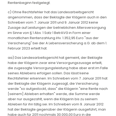
Rentenbeginn festgelegt.
c) Ohne Rechtsfehler hat das Landesarbeitsgericht
angenommen, dass der Beklagte der Klägerin auch in den
Schreiben vom 7. Januar 2011 und 9. Januar 2012 keine
Zusage auf Leistungen der betrieblichen Altersversorgung
im Sinne von § 1 Abs. 1 Satz 1 BetrAVG in Form einer
monatlichen Rentenzahlung iHv. 1.352,95 Euro "aus der
Versicherung" bei der A Lebensversicherung a.G. ab dem 1.
Februar 2023 erteilt hat.
aa) Das Landesarbeitsgericht hat gemeint, der Beklagte
habe der Klägerin zwar eine Versorgungszusage erteilt,
die zugesagte Versorgungsleistung habe aber erst im Falle
seines Ablebens erfolgen sollen. Das lässt keine
Rechtsfehler erkennen. Im Schreiben vom 7. Januar 2011 hat
der Beklagte der Klägerin zugesagt, die Versicherung
werde "so aufgestockt, dass" die Klägerin "eine Rente nach
[seinem] Ableben erhalten" werde, die Summe werde
aber nur ausgezahlt, wenn die Klägerin bis zu seinem
Ableben für ihn tätig sei. Im Schreiben vom 9. Januar 2012
hat der Beklagte gegenüber der Klägerin ausgeführt, man
habe auch für 2011 nochmals 30.000,00 Euro in die