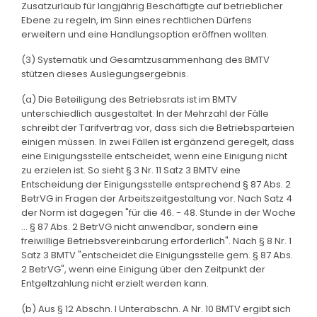
Zusatzurlaub für langjährig Beschäftigte auf betrieblicher
Ebene zu regeln, im Sinn eines rechtlichen Dürfens
erweitern und eine Handlungsoption eröffnen wollten.
(3) Systematik und Gesamtzusammenhang des BMTV
stützen dieses Auslegungsergebnis.
(a) Die Beteiligung des Betriebsrats ist im BMTV
unterschiedlich ausgestaltet. In der Mehrzahl der Fälle
schreibt der Tarifvertrag vor, dass sich die Betriebsparteien
einigen müssen. In zwei Fällen ist ergänzend geregelt, dass
eine Einigungsstelle entscheidet, wenn eine Einigung nicht
zu erzielen ist. So sieht § 3 Nr. 11 Satz 3 BMTV eine
Entscheidung der Einigungsstelle entsprechend § 87 Abs. 2
BetrVG in Fragen der Arbeitszeitgestaltung vor. Nach Satz 4
der Norm ist dagegen "für die 46. - 48. Stunde in der Woche
... § 87 Abs. 2 BetrVG nicht anwendbar, sondern eine
freiwillige Betriebsvereinbarung erforderlich". Nach § 8 Nr. 1
Satz 3 BMTV "entscheidet die Einigungsstelle gem. § 87 Abs.
2 BetrVG", wenn eine Einigung über den Zeitpunkt der
Entgeltzahlung nicht erzielt werden kann.
(b) Aus § 12 Abschn. I Unterabschn. A Nr. 10 BMTV ergibt sich