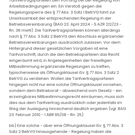
Tarifvertragsparteien den Vorrang bei der Regelung von
Arbeitsbedingungen ein. Ein Verstoß gegen die
Regelungssperre des § 77 Abs. 3 Satz 1 BetrVG führt zur
Unwirksamkeit der entsprechenden Regelung in der
Betriebsvereinbarung (BAG 23. April 2024 - 5 AZR 212/23 -
Rn. 36 mwN). Die Tarifvertragsparteien können allerdings
nach § 77 Abs. 3 Satz 2 BetrVG den Abschluss ergänzender
Betriebsvereinbarungen ausdrücklich zulassen. Vor dem
Hintergrund dieser gesetzlichen Vorgaben ist eine
Tarifvorschrift, durch die den Betriebsparteien das Recht
eingeräumt wird, in Angelegenheiten der freiwilligen
Mitbestimmung ergänzende Regelungen zu treffen,
typischerweise als Öffnungsklausel iSv. § 77 Abs. 3 Satz 2
BetrVG zu verstehen. Wollen die Tarifvertragsparteien
hingegen nicht nur eine solche Öffnungsklausel vorsehen,
sondern dem Betriebsrat - abweichend vom Gesetz - ein
erzwingbares Mitbestimmungsrecht einräumen, muss sich
dies aus dem Tarifvertrag ausdrücklich oder jedenfalls im
Weg der Auslegung hinreichend deutlich ergeben (vgl. BAG
23. Februar 2010 - 1 ABR 65/08 - Rn. 25).
bb) Eine solche - über eine Öffnungsklausel iSv. § 77 Abs. 3
Satz 2 BetrVG hinausgehende - Regelung haben die