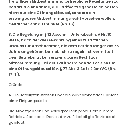
freiwilligen Mitbestimmung betriebliche Regelungen zu,
bedarf die Annahme, die Tarifvertragsparteien hätten
nicht nur eine Öffnungsklausel, sondern ein
erzwingbares Mitbestimmungsrecht vorsehen wollen,
deutlicher Anhaltspunkte (Rn. 16).
3. Die Regelung in § 12 Abschn. I Unterabschn. A Nr. 10
BMTV, nach der die Gewährung eines zusätzlichen
Urlaubs für Arbeitnehmer, die dem Betrieb länger als 25
Jahre angehören, betrieblich zu regeln ist, vermittelt
dem Betriebsrat kein erzwingbares Recht zur
Mitbestimmung. Bei der Tarifnorm handelt es sich um
eine Öffnungsklausel iSv. § 77 Abs. 3 Satz 2 BetrVG (Rn.
17 ff.).
Gründe:
A. Die Beteiligten streiten über die Wirksamkeit des Spruchs
einer Einigungsstelle.
Die Arbeitgeberin und Antragstellerin produziert in ihrem
Betrieb U Speiseeis. Dort ist der zu 2. beteiligte Betriebsrat
gebildet.