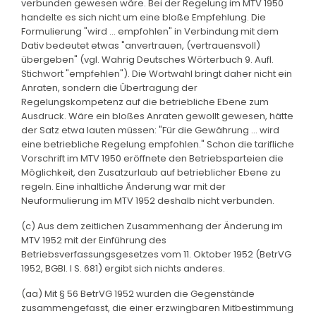
verbunden gewesen wäre. Bei der Regelung im MTV 1950
handelte es sich nicht um eine bloße Empfehlung. Die
Formulierung "wird ... empfohlen" in Verbindung mit dem
Dativ bedeutet etwas "anvertrauen, (vertrauensvoll)
übergeben" (vgl. Wahrig Deutsches Wörterbuch 9. Aufl.
Stichwort "empfehlen"). Die Wortwahl bringt daher nicht ein
Anraten, sondern die Übertragung der
Regelungskompetenz auf die betriebliche Ebene zum
Ausdruck. Wäre ein bloßes Anraten gewollt gewesen, hätte
der Satz etwa lauten müssen: "Für die Gewährung ... wird
eine betriebliche Regelung empfohlen." Schon die tarifliche
Vorschrift im MTV 1950 eröffnete den Betriebsparteien die
Möglichkeit, den Zusatzurlaub auf betrieblicher Ebene zu
regeln. Eine inhaltliche Änderung war mit der
Neuformulierung im MTV 1952 deshalb nicht verbunden.
(c) Aus dem zeitlichen Zusammenhang der Änderung im
MTV 1952 mit der Einführung des
Betriebsverfassungsgesetzes vom 11. Oktober 1952 (BetrVG
1952, BGBl. I S. 681) ergibt sich nichts anderes.
(aa) Mit § 56 BetrVG 1952 wurden die Gegenstände
zusammengefasst, die einer erzwingbaren Mitbestimmung