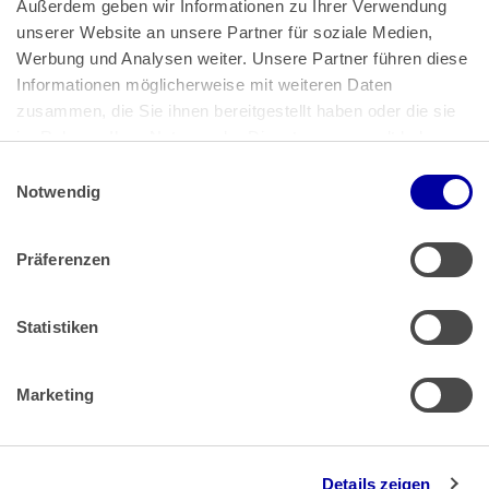
Außerdem geben wir Informationen zu Ihrer Verwendung 
unserer Website an unsere Partner für soziale Medien, 
Bundeskanzlerplatz 2
Werbung und Analysen weiter. Unsere Partner führen diese 
53113 Bonn
Informationen möglicherweise mit weiteren Daten 
zusammen, die Sie ihnen bereitgestellt haben oder die sie 
Pressemitteilungen
AGB
|
im Rahmen Ihrer Nutzung der Dienste gesammelt haben.
Impressum
Datenschutz
|
Einwilligungsauswahl
Impressum
 | 
Datenschutz
Notwendig
Präferenzen
Zahlung & Versand
Rücksendungen/Widerrufsbelehrung
Muster Widerrufsformular (PDF)
Statistiken
Remissionsbedingungen für den Handel
Kündigungsformular
Marketing
Barrierefreiheit
Details zeigen