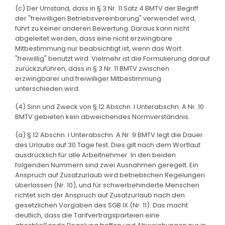
(c) Der Umstand, dass in § 3 Nr. 11 Satz 4 BMTV der Begriff
der "freiwilligen Betriebsvereinbarung" verwendet wird,
führt zu keiner anderen Bewertung. Daraus kann nicht
abgeleitet werden, dass eine nicht erzwingbare
Mitbestimmung nur beabsichtigt ist, wenn das Wort
"freiwillig" benutzt wird. Vielmehr ist die Formulierung darauf
zurückzuführen, dass in § 3 Nr. 11 BMTV zwischen
erzwingbarer und freiwilliger Mitbestimmung
unterschieden wird.
(4) Sinn und Zweck von § 12 Abschn. I Unterabschn. A Nr. 10
BMTV gebieten kein abweichendes Normverständnis.
(a) § 12 Abschn. I Unterabschn. A Nr. 9 BMTV legt die Dauer
des Urlaubs auf 30 Tage fest. Dies gilt nach dem Wortlaut
ausdrücklich für alle Arbeitnehmer. In den beiden
folgenden Nummern sind zwei Ausnahmen geregelt. Ein
Anspruch auf Zusatzurlaub wird betrieblichen Regelungen
überlassen (Nr. 10), und für schwerbehinderte Menschen
richtet sich der Anspruch auf Zusatzurlaub nach den
gesetzlichen Vorgaben des SGB IX (Nr. 11). Das macht
deutlich, dass die Tarifvertragsparteien eine