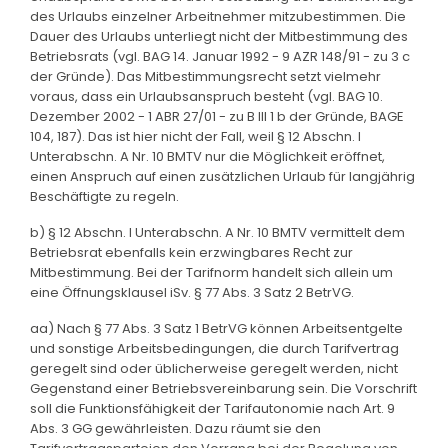
des Urlaubs einzelner Arbeitnehmer mitzubestimmen. Die
Dauer des Urlaubs unterliegt nicht der Mitbestimmung des
Betriebsrats (vgl. BAG 14. Januar 1992 - 9 AZR 148/91 - zu 3 c
der Gründe). Das Mitbestimmungsrecht setzt vielmehr
voraus, dass ein Urlaubsanspruch besteht (vgl. BAG 10.
Dezember 2002 - 1 ABR 27/01 - zu B III 1 b der Gründe, BAGE
104, 187). Das ist hier nicht der Fall, weil § 12 Abschn. I
Unterabschn. A Nr. 10 BMTV nur die Möglichkeit eröffnet,
einen Anspruch auf einen zusätzlichen Urlaub für langjährig
Beschäftigte zu regeln.
b) § 12 Abschn. I Unterabschn. A Nr. 10 BMTV vermittelt dem
Betriebsrat ebenfalls kein erzwingbares Recht zur
Mitbestimmung. Bei der Tarifnorm handelt sich allein um
eine Öffnungsklausel iSv. § 77 Abs. 3 Satz 2 BetrVG.
aa) Nach § 77 Abs. 3 Satz 1 BetrVG können Arbeitsentgelte
und sonstige Arbeitsbedingungen, die durch Tarifvertrag
geregelt sind oder üblicherweise geregelt werden, nicht
Gegenstand einer Betriebsvereinbarung sein. Die Vorschrift
soll die Funktionsfähigkeit der Tarifautonomie nach Art. 9
Abs. 3 GG gewährleisten. Dazu räumt sie den