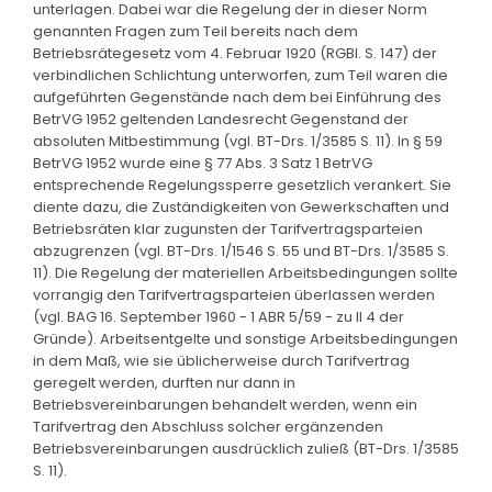
unterlagen. Dabei war die Regelung der in dieser Norm
genannten Fragen zum Teil bereits nach dem
Betriebsrätegesetz vom 4. Februar 1920 (RGBl. S. 147) der
verbindlichen Schlichtung unterworfen, zum Teil waren die
aufgeführten Gegenstände nach dem bei Einführung des
BetrVG 1952 geltenden Landesrecht Gegenstand der
absoluten Mitbestimmung (vgl. BT-Drs. 1/3585 S. 11). In § 59
BetrVG 1952 wurde eine § 77 Abs. 3 Satz 1 BetrVG
entsprechende Regelungssperre gesetzlich verankert. Sie
diente dazu, die Zuständigkeiten von Gewerkschaften und
Betriebsräten klar zugunsten der Tarifvertragsparteien
abzugrenzen (vgl. BT-Drs. 1/1546 S. 55 und BT-Drs. 1/3585 S.
11). Die Regelung der materiellen Arbeitsbedingungen sollte
vorrangig den Tarifvertragsparteien überlassen werden
(vgl. BAG 16. September 1960 - 1 ABR 5/59 - zu II 4 der
Gründe). Arbeitsentgelte und sonstige Arbeitsbedingungen
in dem Maß, wie sie üblicherweise durch Tarifvertrag
geregelt werden, durften nur dann in
Betriebsvereinbarungen behandelt werden, wenn ein
Tarifvertrag den Abschluss solcher ergänzenden
Betriebsvereinbarungen ausdrücklich zuließ (BT-Drs. 1/3585
S. 11).