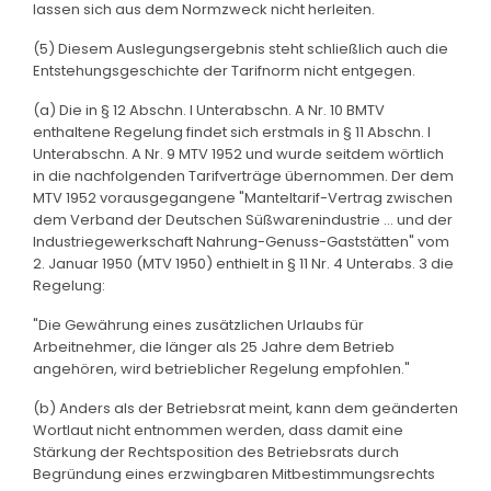
lassen sich aus dem Normzweck nicht herleiten.
(5) Diesem Auslegungsergebnis steht schließlich auch die
Entstehungsgeschichte der Tarifnorm nicht entgegen.
(a) Die in § 12 Abschn. I Unterabschn. A Nr. 10 BMTV
enthaltene Regelung findet sich erstmals in § 11 Abschn. I
Unterabschn. A Nr. 9 MTV 1952 und wurde seitdem wörtlich
in die nachfolgenden Tarifverträge übernommen. Der dem
MTV 1952 vorausgegangene "Manteltarif-Vertrag zwischen
dem Verband der Deutschen Süßwarenindustrie ... und der
Industriegewerkschaft Nahrung-Genuss-Gaststätten" vom
2. Januar 1950 (MTV 1950) enthielt in § 11 Nr. 4 Unterabs. 3 die
Regelung:
"Die Gewährung eines zusätzlichen Urlaubs für
Arbeitnehmer, die länger als 25 Jahre dem Betrieb
angehören, wird betrieblicher Regelung empfohlen."
(b) Anders als der Betriebsrat meint, kann dem geänderten
Wortlaut nicht entnommen werden, dass damit eine
Stärkung der Rechtsposition des Betriebsrats durch
Begründung eines erzwingbaren Mitbestimmungsrechts