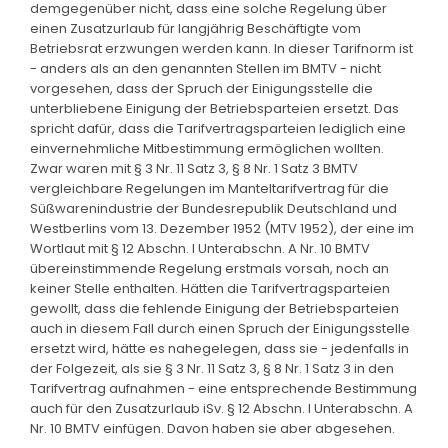
demgegenüber nicht, dass eine solche Regelung über
einen Zusatzurlaub für langjährig Beschäftigte vom
Betriebsrat erzwungen werden kann. In dieser Tarifnorm ist
- anders als an den genannten Stellen im BMTV - nicht
vorgesehen, dass der Spruch der Einigungsstelle die
unterbliebene Einigung der Betriebsparteien ersetzt. Das
spricht dafür, dass die Tarifvertragsparteien lediglich eine
einvernehmliche Mitbestimmung ermöglichen wollten.
Zwar waren mit § 3 Nr. 11 Satz 3, § 8 Nr. 1 Satz 3 BMTV
vergleichbare Regelungen im Manteltarifvertrag für die
Süßwarenindustrie der Bundesrepublik Deutschland und
Westberlins vom 13. Dezember 1952 (MTV 1952), der eine im
Wortlaut mit § 12 Abschn. I Unterabschn. A Nr. 10 BMTV
übereinstimmende Regelung erstmals vorsah, noch an
keiner Stelle enthalten. Hätten die Tarifvertragsparteien
gewollt, dass die fehlende Einigung der Betriebsparteien
auch in diesem Fall durch einen Spruch der Einigungsstelle
ersetzt wird, hätte es nahegelegen, dass sie - jedenfalls in
der Folgezeit, als sie § 3 Nr. 11 Satz 3, § 8 Nr. 1 Satz 3 in den
Tarifvertrag aufnahmen - eine entsprechende Bestimmung
auch für den Zusatzurlaub iSv. § 12 Abschn. I Unterabschn. A
Nr. 10 BMTV einfügen. Davon haben sie aber abgesehen.