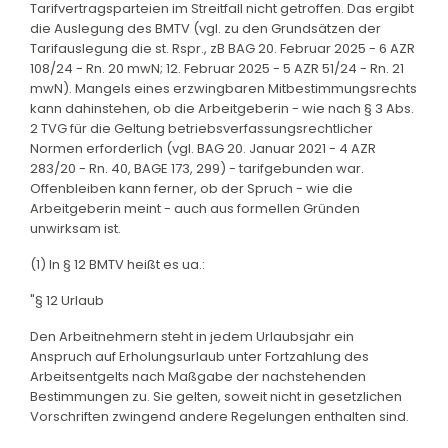
Tarifvertragsparteien im Streitfall nicht getroffen. Das ergibt
die Auslegung des BMTV (vgl. zu den Grundsätzen der
Tarifauslegung die st. Rspr., zB BAG 20. Februar 2025 - 6 AZR
108/24 - Rn. 20 mwN; 12. Februar 2025 - 5 AZR 51/24 - Rn. 21
mwN). Mangels eines erzwingbaren Mitbestimmungsrechts
kann dahinstehen, ob die Arbeitgeberin - wie nach § 3 Abs.
2 TVG für die Geltung betriebsverfassungsrechtlicher
Normen erforderlich (vgl. BAG 20. Januar 2021 - 4 AZR
283/20 - Rn. 40, BAGE 173, 299) - tarifgebunden war.
Offenbleiben kann ferner, ob der Spruch - wie die
Arbeitgeberin meint - auch aus formellen Gründen
unwirksam ist.
(1) In § 12 BMTV heißt es ua.:
"§ 12 Urlaub
Den Arbeitnehmern steht in jedem Urlaubsjahr ein
Anspruch auf Erholungsurlaub unter Fortzahlung des
Arbeitsentgelts nach Maßgabe der nachstehenden
Bestimmungen zu. Sie gelten, soweit nicht in gesetzlichen
Vorschriften zwingend andere Regelungen enthalten sind.