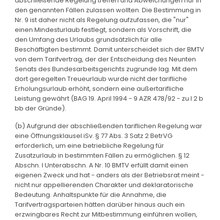
abschließende Regelung treffen und Abweichungen nur in
den genannten Fällen zulassen wollten. Die Bestimmung in
Nr. 9 ist daher nicht als Regelung aufzufassen, die "nur"
einen Mindesturlaub festlegt, sondern als Vorschrift, die
den Umfang des Urlaubs grundsätzlich für alle
Beschäftigten bestimmt. Damit unterscheidet sich der BMTV
von dem Tarifvertrag, der der Entscheidung des Neunten
Senats des Bundesarbeitsgerichts zugrunde lag. Mit dem
dort geregelten Treueurlaub wurde nicht der tarifliche
Erholungsurlaub erhöht, sondern eine außertarifliche
Leistung gewährt (BAG 19. April 1994 - 9 AZR 478/92 - zu I 2 b
bb der Gründe).
(b) Aufgrund der abschließenden tariflichen Regelung war
eine Öffnungsklausel iSv. § 77 Abs. 3 Satz 2 BetrVG
erforderlich, um eine betriebliche Regelung für
Zusatzurlaub in bestimmten Fällen zu ermöglichen. § 12
Abschn. I Unterabschn. A Nr. 10 BMTV erfüllt damit einen
eigenen Zweck und hat - anders als der Betriebsrat meint -
nicht nur appellierenden Charakter und deklaratorische
Bedeutung. Anhaltspunkte für die Annahme, die
Tarifvertragsparteien hätten darüber hinaus auch ein
erzwingbares Recht zur Mitbestimmung einführen wollen,