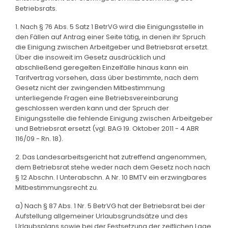
Betriebsrats.
1. Nach § 76 Abs. 5 Satz 1 BetrVG wird die Einigungsstelle in
den Fällen auf Antrag einer Seite tätig, in denen ihr Spruch
die Einigung zwischen Arbeitgeber und Betriebsrat ersetzt.
Über die insoweit im Gesetz ausdrücklich und
abschließend geregelten Einzelfälle hinaus kann ein
Tarifvertrag vorsehen, dass über bestimmte, nach dem
Gesetz nicht der zwingenden Mitbestimmung
unterliegende Fragen eine Betriebsvereinbarung
geschlossen werden kann und der Spruch der
Einigungsstelle die fehlende Einigung zwischen Arbeitgeber
und Betriebsrat ersetzt (vgl. BAG 19. Oktober 2011 - 4 ABR
116/09 - Rn. 18).
2. Das Landesarbeitsgericht hat zutreffend angenommen,
dem Betriebsrat stehe weder nach dem Gesetz noch nach
§ 12 Abschn. I Unterabschn. A Nr. 10 BMTV ein erzwingbares
Mitbestimmungsrecht zu.
a) Nach § 87 Abs. 1 Nr. 5 BetrVG hat der Betriebsrat bei der
Aufstellung allgemeiner Urlaubsgrundsätze und des
Urlaubsplans sowie bei der Festsetzung der zeitlichen Lage