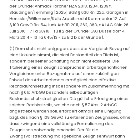
der Gründe; Ahmad/Horcher NZA 2018, 1234, 1239 f.;
Staudinger/Temming [2025] BGB § 630 Rn. 22a; Gäntgen in
Henssler/Willemsen/Kalb Arbeitsrecht Kommentar 12. Aufl.
§ 109 GewO Rn. 54; Lunk ArbRB 2011, 362, 363; aA LAG Köln 26.
Juli 2016 - 7 Ta 58/16 - zu II 2 der Gründe; LAG Düsseldorf 4.
März 2014 - 13 Ta 645/13 - zu B 2 b der Gründe).
(1) Dem steht nicht entgegen, dass der Vergleich Bezug auf
eine Urkunde nimmt, die nicht Bestandteil des Titels ist,
sondern bei seiner Schaffung noch nicht existierte. Die
Titulierung eines Zeugnisanspruchs in arbeitsgerichtlichen
Vergleichen unter Bezugnahme auf einen zukünftigen
Entwurf des Arbeitnehmers ermöglicht eine effektive
Rechtsdurchsetzung insbesondere im Zusammenhang mit
nach § 61a ArbGG besonders eilbedürftigen
Bestandsschutzstreitigkeiten. Die gütliche Erledigung eines
solchen Rechtsstreits, welche nach § 57 Abs. 2 ArbGG
angestrebt werden soll, erfordert oftmals eine Einigung
bzgl. des nach § 109 GewO zu erteilenden Zeugnisses, ohne
dass zwingend eine vollständige Formulierung des
Zeugnisses notwendig erscheint. Der für die
Zwangsvollstreckung maßgebliche Zeugnisentwurf kann