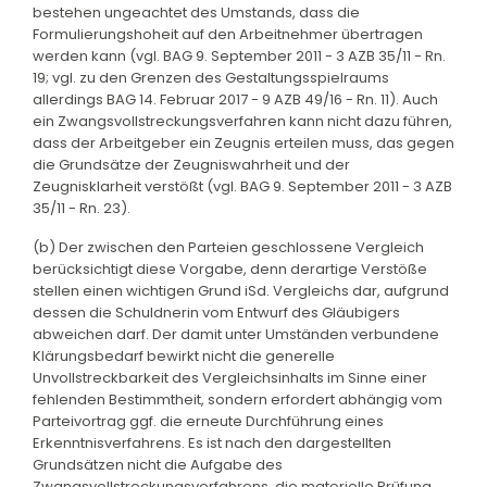
bestehen ungeachtet des Umstands, dass die
Formulierungshoheit auf den Arbeitnehmer übertragen
werden kann (vgl. BAG 9. September 2011 - 3 AZB 35/11 - Rn.
19; vgl. zu den Grenzen des Gestaltungsspielraums
allerdings BAG 14. Februar 2017 - 9 AZB 49/16 - Rn. 11). Auch
ein Zwangsvollstreckungsverfahren kann nicht dazu führen,
dass der Arbeitgeber ein Zeugnis erteilen muss, das gegen
die Grundsätze der Zeugniswahrheit und der
Zeugnisklarheit verstößt (vgl. BAG 9. September 2011 - 3 AZB
35/11 - Rn. 23).
(b) Der zwischen den Parteien geschlossene Vergleich
berücksichtigt diese Vorgabe, denn derartige Verstöße
stellen einen wichtigen Grund iSd. Vergleichs dar, aufgrund
dessen die Schuldnerin vom Entwurf des Gläubigers
abweichen darf. Der damit unter Umständen verbundene
Klärungsbedarf bewirkt nicht die generelle
Unvollstreckbarkeit des Vergleichsinhalts im Sinne einer
fehlenden Bestimmtheit, sondern erfordert abhängig vom
Parteivortrag ggf. die erneute Durchführung eines
Erkenntnisverfahrens. Es ist nach den dargestellten
Grundsätzen nicht die Aufgabe des
Zwangsvollstreckungsverfahrens, die materielle Prüfung