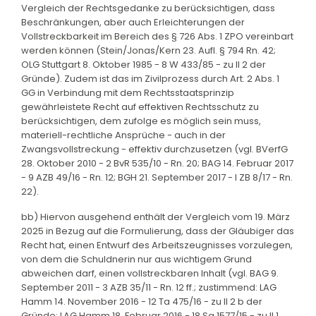
Vergleich der Rechtsgedanke zu berücksichtigen, dass
Beschränkungen, aber auch Erleichterungen der
Vollstreckbarkeit im Bereich des § 726 Abs. 1 ZPO vereinbart
werden können (Stein/Jonas/Kern 23. Aufl. § 794 Rn. 42;
OLG Stuttgart 8. Oktober 1985 - 8 W 433/85 - zu II 2 der
Gründe). Zudem ist das im Zivilprozess durch Art. 2 Abs. 1
GG in Verbindung mit dem Rechtsstaatsprinzip
gewährleistete Recht auf effektiven Rechtsschutz zu
berücksichtigen, dem zufolge es möglich sein muss,
materiell-rechtliche Ansprüche - auch in der
Zwangsvollstreckung - effektiv durchzusetzen (vgl. BVerfG
28. Oktober 2010 - 2 BvR 535/10 - Rn. 20; BAG 14. Februar 2017
- 9 AZB 49/16 - Rn. 12; BGH 21. September 2017 - I ZB 8/17 - Rn.
22).
bb) Hiervon ausgehend enthält der Vergleich vom 19. März
2025 in Bezug auf die Formulierung, dass der Gläubiger das
Recht hat, einen Entwurf des Arbeitszeugnisses vorzulegen,
von dem die Schuldnerin nur aus wichtigem Grund
abweichen darf, einen vollstreckbaren Inhalt (vgl. BAG 9.
September 2011 - 3 AZB 35/11 - Rn. 12 ff.; zustimmend: LAG
Hamm 14. November 2016 - 12 Ta 475/16 - zu II 2 b der
Gründe; LAG Hamm 18. Februar 2016 - 18 Sa 1577/15 - zu II 1