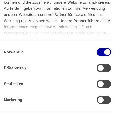
können und die Zugriffe auf unsere Website zu analysieren. 
Außerdem geben wir Informationen zu Ihrer Verwendung 
unserer Website an unsere Partner für soziale Medien, 
Bundeskanzlerplatz 2
Werbung und Analysen weiter. Unsere Partner führen diese 
53113 Bonn
Informationen möglicherweise mit weiteren Daten 
zusammen, die Sie ihnen bereitgestellt haben oder die sie 
Pressemitteilungen
AGB
|
im Rahmen Ihrer Nutzung der Dienste gesammelt haben.
Impressum
Datenschutz
|
Einwilligungsauswahl
Impressum
 | 
Datenschutz
Notwendig
Präferenzen
Zahlung & Versand
Rücksendungen/Widerrufsbelehrung
Muster Widerrufsformular (PDF)
Statistiken
Remissionsbedingungen für den Handel
Kündigungsformular
Marketing
Barrierefreiheit