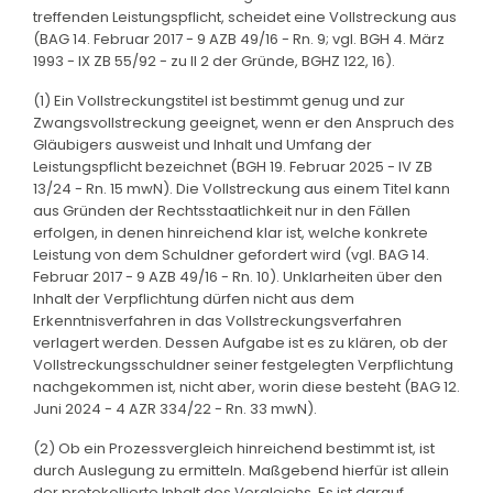
treffenden Leistungspflicht, scheidet eine Vollstreckung aus
(BAG 14. Februar 2017 - 9 AZB 49/16 - Rn. 9; vgl. BGH 4. März
1993 - IX ZB 55/92 - zu II 2 der Gründe, BGHZ 122, 16).
(1) Ein Vollstreckungstitel ist bestimmt genug und zur
Zwangsvollstreckung geeignet, wenn er den Anspruch des
Gläubigers ausweist und Inhalt und Umfang der
Leistungspflicht bezeichnet (BGH 19. Februar 2025 - IV ZB
13/24 - Rn. 15 mwN). Die Vollstreckung aus einem Titel kann
aus Gründen der Rechtsstaatlichkeit nur in den Fällen
erfolgen, in denen hinreichend klar ist, welche konkrete
Leistung von dem Schuldner gefordert wird (vgl. BAG 14.
Februar 2017 - 9 AZB 49/16 - Rn. 10). Unklarheiten über den
Inhalt der Verpflichtung dürfen nicht aus dem
Erkenntnisverfahren in das Vollstreckungsverfahren
verlagert werden. Dessen Aufgabe ist es zu klären, ob der
Vollstreckungsschuldner seiner festgelegten Verpflichtung
nachgekommen ist, nicht aber, worin diese besteht (BAG 12.
Juni 2024 - 4 AZR 334/22 - Rn. 33 mwN).
(2) Ob ein Prozessvergleich hinreichend bestimmt ist, ist
durch Auslegung zu ermitteln. Maßgebend hierfür ist allein
der protokollierte Inhalt des Vergleichs. Es ist darauf