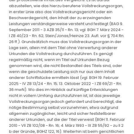
abzustellen, wie das hierzu berufene Vollstreckungsorgan,
in erster Linie also das Vollstreckungsgericht oder ein
Beschwerdegericht, den Inhalt der zu erzwingenden
Leistungen verständigerweise versteht und festlegt (BAG 9.
September 2011 - 3 AZB 35/11 - Rn. 13; vgl. BGH 7. März 2024 -
I ZB 40/23 - Rn. 62; Stein/Jonas/Heinze 23. Aufl. vor § 704 Rn.
26 ff.). Grundsätzlich muss das Vollstreckungsorgan in der
Lage sein, allein mit dem Titel ohne Verwertung anderer
Urkunden die Vollstreckung durchzuführen. Es genügt
regelmäßig nicht, wenn im Titel auf Urkunden Bezug
genommen wird, die nicht Bestandteil des Titels sind, oder
wenn die geschuldete Leistung sich nur aus dem Inhalt
anderer Schriftstücke ermitteln lässt (vgl. BGH 19. Februar
2025 - IV ZB 13/24 - Rn. 15; 13. Oktober 2022 - I ZB 69/21 - Rn.
36 mwN). Wo dies im Hinblick auf künftige Entwicklungen
nicht in vollem Umfang durchzuführen ist, ist das jeweilige
Vollstreckungsorgan jedoch gefordert und berechtigt, die
nötige Bestimmung selbst vorzunehmen, etwa aufgrund
allgemein zugänglicher, leicht und sicher feststellbarer
anderer Urkunden, auf die der Titel verweist (BGH 11. Februar
2010 - VII ZB 102/08 - Rn. 16; 4. März 1993 - IX ZB 55/92 - zu II 2
b der Gründe, BGHZ 122, 16). Weiterhin ist beim gerichtlichen