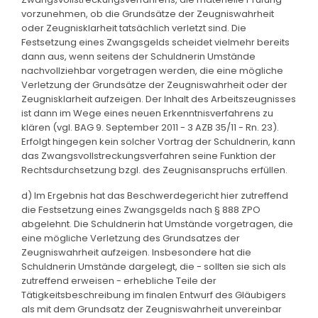
vorzunehmen, ob die Grundsätze der Zeugniswahrheit
oder Zeugnisklarheit tatsächlich verletzt sind. Die
Festsetzung eines Zwangsgelds scheidet vielmehr bereits
dann aus, wenn seitens der Schuldnerin Umstände
nachvollziehbar vorgetragen werden, die eine mögliche
Verletzung der Grundsätze der Zeugniswahrheit oder der
Zeugnisklarheit aufzeigen. Der Inhalt des Arbeitszeugnisses
ist dann im Wege eines neuen Erkenntnisverfahrens zu
klären (vgl. BAG 9. September 2011 - 3 AZB 35/11 - Rn. 23).
Erfolgt hingegen kein solcher Vortrag der Schuldnerin, kann
das Zwangsvollstreckungsverfahren seine Funktion der
Rechtsdurchsetzung bzgl. des Zeugnisanspruchs erfüllen.
d) Im Ergebnis hat das Beschwerdegericht hier zutreffend
die Festsetzung eines Zwangsgelds nach § 888 ZPO
abgelehnt. Die Schuldnerin hat Umstände vorgetragen, die
eine mögliche Verletzung des Grundsatzes der
Zeugniswahrheit aufzeigen. Insbesondere hat die
Schuldnerin Umstände dargelegt, die - sollten sie sich als
zutreffend erweisen - erhebliche Teile der
Tätigkeitsbeschreibung im finalen Entwurf des Gläubigers
als mit dem Grundsatz der Zeugniswahrheit unvereinbar