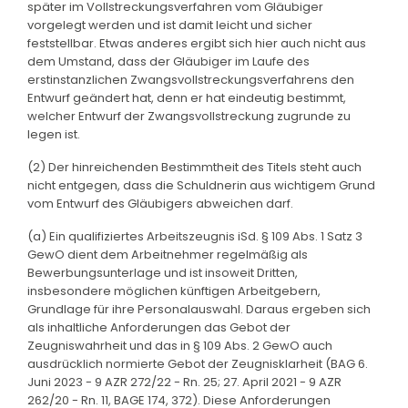
später im Vollstreckungsverfahren vom Gläubiger
vorgelegt werden und ist damit leicht und sicher
feststellbar. Etwas anderes ergibt sich hier auch nicht aus
dem Umstand, dass der Gläubiger im Laufe des
erstinstanzlichen Zwangsvollstreckungsverfahrens den
Entwurf geändert hat, denn er hat eindeutig bestimmt,
welcher Entwurf der Zwangsvollstreckung zugrunde zu
legen ist.
(2) Der hinreichenden Bestimmtheit des Titels steht auch
nicht entgegen, dass die Schuldnerin aus wichtigem Grund
vom Entwurf des Gläubigers abweichen darf.
(a) Ein qualifiziertes Arbeitszeugnis iSd. § 109 Abs. 1 Satz 3
GewO dient dem Arbeitnehmer regelmäßig als
Bewerbungsunterlage und ist insoweit Dritten,
insbesondere möglichen künftigen Arbeitgebern,
Grundlage für ihre Personalauswahl. Daraus ergeben sich
als inhaltliche Anforderungen das Gebot der
Zeugniswahrheit und das in § 109 Abs. 2 GewO auch
ausdrücklich normierte Gebot der Zeugnisklarheit (BAG 6.
Juni 2023 - 9 AZR 272/22 - Rn. 25; 27. April 2021 - 9 AZR
262/20 - Rn. 11, BAGE 174, 372). Diese Anforderungen