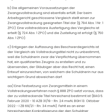
b) Die allgemeinen Voraussetzungen der
Zwangsvollstreckung sind ebenfalls erfüllt. Der beim
Arbeitsgericht geschlossene Vergleich stellt einen zur
Zwangsvollstreckung geeigneten Titel dar (§ 794 Abs. 1 Nr. 1
ZPO). Eine vollstreckbare Ausfertigung des Vergleichs ist
erteilt (§ 724 Abs. 1 ZPO) und die Zustellung ist erfolgt (§ 750
Abs. 1 ZPO).
c) Entgegen der Auffassung des Beschwerdegerichts ist
der Vergleich als Vollstreckungstitel nicht zu unbestimmt,
weil die Schuldnerin zwar die Verpflichtung übernommen
hat, ein qualifiziertes Zeugnis zu erstellen und zu
übersenden, der Gläubiger aber das Recht hat, einen
Entwurf einzureichen, von welchem die Schuldnerin nur aus
wichtigem Grund abweichen darf.
aa) Eine Festsetzung von Zwangsmitteln in einem
Vollstreckungsverfahren nach § 888 ZPO setzt voraus, dass
der zu vollstreckende Titel hinreichend bestimmt ist (BAG 5.
Februar 2020 - 10 AZB 31/19 - Rn. 24 mwN; BGH 13. Oktober
2022 - I ZB 69/21 - Rn. 34 mwN). Fehlt es an einer
hinreichenden Konkretisierung der den Schuldner