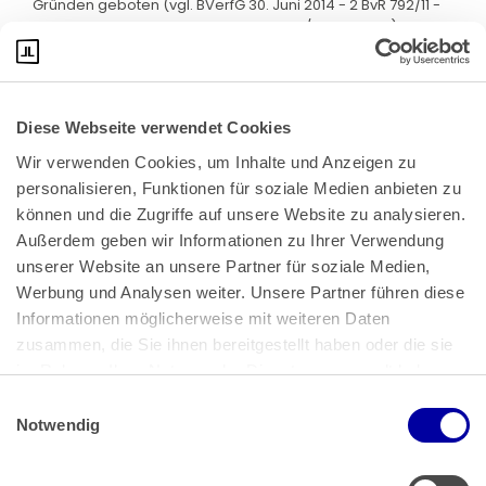
Gründen geboten (vgl. BVerfG 30. Juni 2014 - 2 BvR 792/11 -
Rn. 19, 25; 8. Dezember 2010 - 1 BvR 1382/10 - Rn. 12 ff.).
Diese Webseite verwendet Cookies
Wir verwenden Cookies, um Inhalte und Anzeigen zu 
personalisieren, Funktionen für soziale Medien anbieten zu 
können und die Zugriffe auf unsere Website zu analysieren. 
Außerdem geben wir Informationen zu Ihrer Verwendung 
unserer Website an unsere Partner für soziale Medien, 
Bundeskanzlerplatz 2
Werbung und Analysen weiter. Unsere Partner führen diese 
53113 Bonn
Informationen möglicherweise mit weiteren Daten 
zusammen, die Sie ihnen bereitgestellt haben oder die sie 
Pressemitteilungen
AGB
|
im Rahmen Ihrer Nutzung der Dienste gesammelt haben.
Impressum
Datenschutz
|
Einwilligungsauswahl
Impressum
 | 
Datenschutz
Notwendig