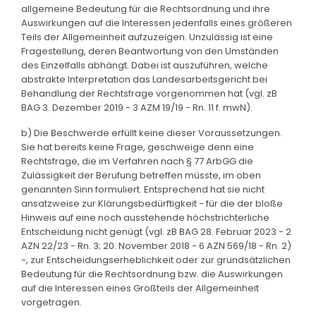
allgemeine Bedeutung für die Rechtsordnung und ihre
Auswirkungen auf die Interessen jedenfalls eines größeren
Teils der Allgemeinheit aufzuzeigen. Unzulässig ist eine
Fragestellung, deren Beantwortung von den Umständen
des Einzelfalls abhängt. Dabei ist auszuführen, welche
abstrakte Interpretation das Landesarbeitsgericht bei
Behandlung der Rechtsfrage vorgenommen hat (vgl. zB
BAG 3. Dezember 2019 - 3 AZM 19/19 - Rn. 11 f. mwN).
b) Die Beschwerde erfüllt keine dieser Voraussetzungen.
Sie hat bereits keine Frage, geschweige denn eine
Rechtsfrage, die im Verfahren nach § 77 ArbGG die
Zulässigkeit der Berufung betreffen müsste, im oben
genannten Sinn formuliert. Entsprechend hat sie nicht
ansatzweise zur Klärungsbedürftigkeit - für die der bloße
Hinweis auf eine noch ausstehende höchstrichterliche
Entscheidung nicht genügt (vgl. zB BAG 28. Februar 2023 - 2
AZN 22/23 - Rn. 3; 20. November 2018 - 6 AZN 569/18 - Rn. 2)
-, zur Entscheidungserheblichkeit oder zur grundsätzlichen
Bedeutung für die Rechtsordnung bzw. die Auswirkungen
auf die Interessen eines Großteils der Allgemeinheit
vorgetragen.