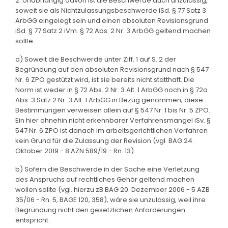
2. Unabhängig davon ist die Beschwerde auch unzulässig,
soweit sie als Nichtzulassungsbeschwerde iSd. § 77 Satz 3
ArbGG eingelegt sein und einen absoluten Revisionsgrund
iSd. § 77 Satz 2 iVm. § 72 Abs. 2 Nr. 3 ArbGG geltend machen
sollte.
a) Soweit die Beschwerde unter Ziff. 1 auf S. 2 der
Begründung auf den absoluten Revisionsgrund nach § 547
Nr. 6 ZPO gestützt wird, ist sie bereits nicht statthaft. Die
Norm ist weder in § 72 Abs. 2 Nr. 3 Alt. 1 ArbGG noch in § 72a
Abs. 3 Satz 2 Nr. 3 Alt. 1 ArbGG in Bezug genommen; diese
Bestimmungen verweisen allein auf § 547 Nr. 1 bis Nr. 5 ZPO.
Ein hier ohnehin nicht erkennbarer Verfahrensmangel iSv. §
547 Nr. 6 ZPO ist danach im arbeitsgerichtlichen Verfahren
kein Grund für die Zulassung der Revision (vgl. BAG 24.
Oktober 2019 - 8 AZN 589/19 - Rn. 13).
b) Sofern die Beschwerde in der Sache eine Verletzung
des Anspruchs auf rechtliches Gehör geltend machen
wollen sollte (vgl. hierzu zB BAG 20. Dezember 2006 - 5 AZB
35/06 - Rn. 5, BAGE 120, 358), wäre sie unzulässig, weil ihre
Begründung nicht den gesetzlichen Anforderungen
entspricht.