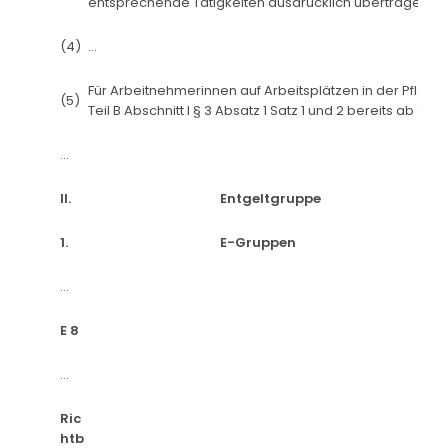
entsprechende Tätigkeiten ausdrücklich übertragen wo
(4)
...
Für Arbeitnehmerinnen auf Arbeitsplätzen in der Pflege
(5)
Teil B Abschnitt I § 3 Absatz 1 Satz 1 und 2 bereits ab dem 
...
II.
Entgeltgruppe
1.
E-Gruppen
...
E 8
...
Ric
htb