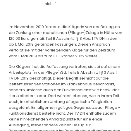
nicht."
Im November 2019 forderte die Klägerin von der Beklagten
die Zahlung einer monatlichen (Pflege-)Zulage in Höhe von
120,00 Euro gemäß Teil B Abschnitt I § 3 Abs. 1 TV DN in den
ab 1. Mai 2019 geltenden Fassungen. Diesen Anspruch
verfolgt sie mit der vorliegenden Klage für den Zeitraum
vom 1. Mai 2019 bis zum 31. Oktober 2022 weiter.
Die Klägerin hat die Auffassung vertreten, sie sei auf einem
Arbeitsplatz "in der Pflege" iSd. Teils B Abschnitt I § 3 Abs. 1
TV DN 2019 beschäftigt. Dieser Begriff sei nicht auf die
bettenführenden Stationen im Krankenhaus beschränkt,
sondern umfasse auch den Funktionsdienst wie bspw. das
Herzkatheter-Labor. Dort würden ebenso, wie in ihrem Fall
auch, in erheblichem Umfang pflegerische Tätigkeiten
ausgeführt. Ein allgemein gültiges Gegensatzpaar Pflege -
Funktionsdienst bestehe nicht. Der TV DN enthalte zudem
keine hinreichenden Anhaltspunkte für eine enge
Auslegung, insbesondere keinen Bezug zur
Personalkostenerstattung im Bereich der bettenführenden