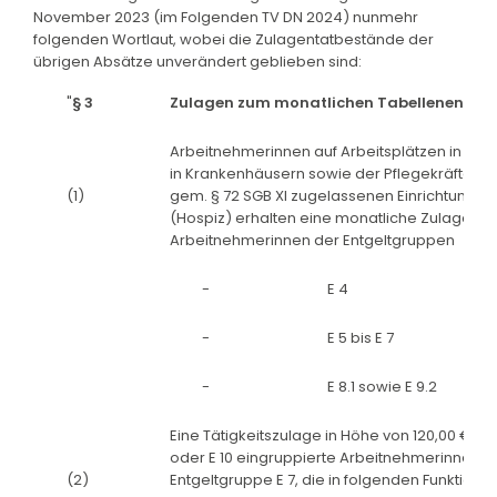
November 2023 (im Folgenden TV DN 2024) nunmehr
folgenden Wortlaut, wobei die Zulagentatbestände der
übrigen Absätze unverändert geblieben sind:
"
§ 3
Zulagen zum monatlichen Tabellenentgel
Arbeitnehmerinnen auf Arbeitsplätzen in der 
in Krankenhäusern sowie der Pflegekräfte, Pf
(1)
gem. § 72 SGB XI zugelassenen Einrichtunge
(Hospiz) erhalten eine monatliche Zulage zum
Arbeitnehmerinnen der Entgeltgruppen
-
E 4
-
E 5 bis E 7
-
E 8.1 sowie E 9.2
Eine Tätigkeitszulage in Höhe von 120,00 € mon
oder E 10 eingruppierte Arbeitnehmerinnen, 
(2)
Entgeltgruppe E 7, die in folgenden Funktions