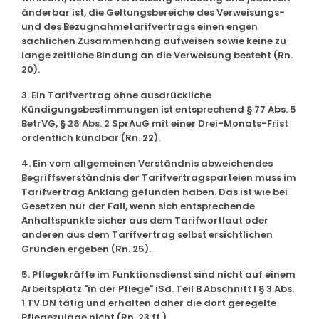
änderbar ist, die Geltungsbereiche des Verweisungs-
und des Bezugnahmetarifvertrags einen engen
sachlichen Zusammenhang aufweisen sowie keine zu
lange zeitliche Bindung an die Verweisung besteht (Rn.
20).
3. Ein Tarifvertrag ohne ausdrückliche
Kündigungsbestimmungen ist entsprechend § 77 Abs. 5
BetrVG, § 28 Abs. 2 SprAuG mit einer Drei-Monats-Frist
ordentlich kündbar (Rn. 22).
4. Ein vom allgemeinen Verständnis abweichendes
Begriffsverständnis der Tarifvertragsparteien muss im
Tarifvertrag Anklang gefunden haben. Das ist wie bei
Gesetzen nur der Fall, wenn sich entsprechende
Anhaltspunkte sicher aus dem Tarifwortlaut oder
anderen aus dem Tarifvertrag selbst ersichtlichen
Gründen ergeben (Rn. 25).
5. Pflegekräfte im Funktionsdienst sind nicht auf einem
Arbeitsplatz "in der Pflege" iSd. Teil B Abschnitt I § 3 Abs.
1 TV DN tätig und erhalten daher die dort geregelte
Pflegezulage nicht (Rn. 23 ff.).