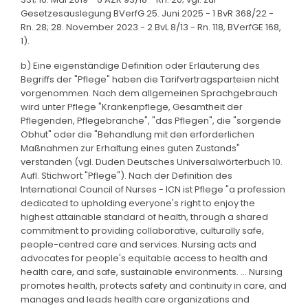
Gesetzesauslegung BVerfG 25. Juni 2025 - 1 BvR 368/22 -
Rn. 28; 28. November 2023 - 2 BvL 8/13 - Rn. 118, BVerfGE 168,
1).
b) Eine eigenständige Definition oder Erläuterung des
Begriffs der "Pflege" haben die Tarifvertragsparteien nicht
vorgenommen. Nach dem allgemeinen Sprachgebrauch
wird unter Pflege "Krankenpflege, Gesamtheit der
Pflegenden, Pflegebranche", "das Pflegen", die "sorgende
Obhut" oder die "Behandlung mit den erforderlichen
Maßnahmen zur Erhaltung eines guten Zustands"
verstanden (vgl. Duden Deutsches Universalwörterbuch 10.
Aufl. Stichwort "Pflege"). Nach der Definition des
International Council of Nurses - ICN ist Pflege "a profession
dedicated to upholding everyone's right to enjoy the
highest attainable standard of health, through a shared
commitment to providing collaborative, culturally safe,
people-centred care and services. Nursing acts and
advocates for people's equitable access to health and
health care, and safe, sustainable environments. ... Nursing
promotes health, protects safety and continuity in care, and
manages and leads health care organizations and