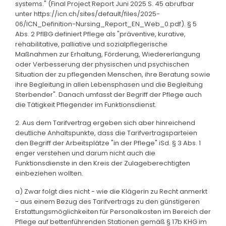
systems." (Final Project Report Juni 2025 S. 45 abrufbar
unter https://icn.ch/sites/default/files/2025-
06/ICN_Definition-Nursing_Report_EN_Web_0.pdf). § 5
Abs. 2 PflBG definiert Pflege als "präventive, kurative,
rehabilitative, palliative und sozialpflegerische
Maßnahmen zur Erhaltung, Förderung, Wiedererlangung
oder Verbesserung der physischen und psychischen
Situation der zu pflegenden Menschen, ihre Beratung sowie
ihre Begleitung in allen Lebensphasen und die Begleitung
Sterbender". Danach umfasst der Begriff der Pflege auch
die Tätigkeit Pflegender im Funktionsdienst.
2. Aus dem Tarifvertrag ergeben sich aber hinreichend
deutliche Anhaltspunkte, dass die Tarifvertragsparteien
den Begriff der Arbeitsplätze "in der Pflege" iSd. § 3 Abs. 1
enger verstehen und darum nicht auch die
Funktionsdienste in den Kreis der Zulageberechtigten
einbeziehen wollten.
a) Zwar folgt dies nicht - wie die Klägerin zu Recht anmerkt
- aus einem Bezug des Tarifvertrags zu den günstigeren
Erstattungsmöglichkeiten für Personalkosten im Bereich der
Pflege auf bettenführenden Stationen gemäß § 17b KHG im