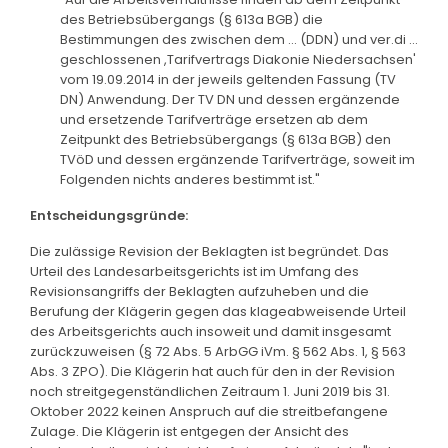
des Betriebsübergangs (§ 613a BGB) die
Bestimmungen des zwischen dem ... (DDN) und ver.di ...
geschlossenen ,Tarifvertrags Diakonie Niedersachsen'
vom 19.09.2014 in der jeweils geltenden Fassung (TV
DN) Anwendung. Der TV DN und dessen ergänzende
und ersetzende Tarifverträge ersetzen ab dem
Zeitpunkt des Betriebsübergangs (§ 613a BGB) den
TVöD und dessen ergänzende Tarifverträge, soweit im
Folgenden nichts anderes bestimmt ist."
Entscheidungsgründe:
Die zulässige Revision der Beklagten ist begründet. Das
Urteil des Landesarbeitsgerichts ist im Umfang des
Revisionsangriffs der Beklagten aufzuheben und die
Berufung der Klägerin gegen das klageabweisende Urteil
des Arbeitsgerichts auch insoweit und damit insgesamt
zurückzuweisen (§ 72 Abs. 5 ArbGG iVm. § 562 Abs. 1, § 563
Abs. 3 ZPO). Die Klägerin hat auch für den in der Revision
noch streitgegenständlichen Zeitraum 1. Juni 2019 bis 31.
Oktober 2022 keinen Anspruch auf die streitbefangene
Zulage. Die Klägerin ist entgegen der Ansicht des