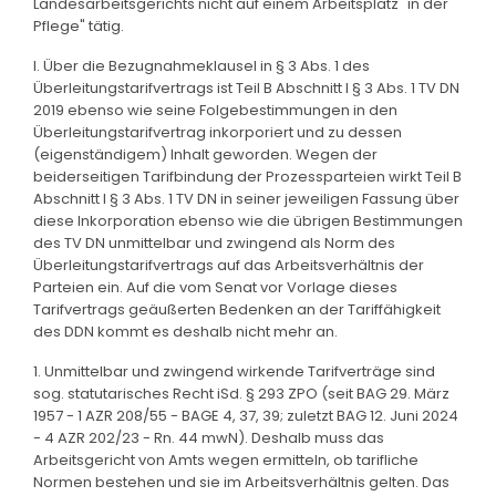
Landesarbeitsgerichts nicht auf einem Arbeitsplatz "in der
Pflege" tätig.
I. Über die Bezugnahmeklausel in § 3 Abs. 1 des
Überleitungstarifvertrags ist Teil B Abschnitt I § 3 Abs. 1 TV DN
2019 ebenso wie seine Folgebestimmungen in den
Überleitungstarifvertrag inkorporiert und zu dessen
(eigenständigem) Inhalt geworden. Wegen der
beiderseitigen Tarifbindung der Prozessparteien wirkt Teil B
Abschnitt I § 3 Abs. 1 TV DN in seiner jeweiligen Fassung über
diese Inkorporation ebenso wie die übrigen Bestimmungen
des TV DN unmittelbar und zwingend als Norm des
Überleitungstarifvertrags auf das Arbeitsverhältnis der
Parteien ein. Auf die vom Senat vor Vorlage dieses
Tarifvertrags geäußerten Bedenken an der Tariffähigkeit
des DDN kommt es deshalb nicht mehr an.
1. Unmittelbar und zwingend wirkende Tarifverträge sind
sog. statutarisches Recht iSd. § 293 ZPO (seit BAG 29. März
1957 - 1 AZR 208/55 - BAGE 4, 37, 39; zuletzt BAG 12. Juni 2024
- 4 AZR 202/23 - Rn. 44 mwN). Deshalb muss das
Arbeitsgericht von Amts wegen ermitteln, ob tarifliche
Normen bestehen und sie im Arbeitsverhältnis gelten. Das