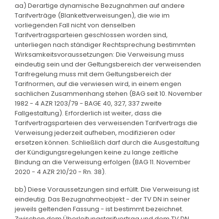
aa) Derartige dynamische Bezugnahmen auf andere
Tarifverträge (Blankettverweisungen), die wie im
vorliegenden Fall nicht von denselben
Tarifvertragsparteien geschlossen worden sind,
unterliegen nach ständiger Rechtsprechung bestimmten
Wirksamkeitsvoraussetzungen: Die Verweisung muss
eindeutig sein und der Geltungsbereich der verweisenden
Tarifregelung muss mit dem Geltungsbereich der
Tarifnormen, auf die verwiesen wird, in einem engen
sachlichen Zusammenhang stehen (BAG seit 10. November
1982 - 4 AZR 1203/79 - BAGE 40, 327, 337 zweite
Fallgestaltung). Erforderlich ist weiter, dass die
Tarifvertragsparteien des verweisenden Tarifvertrags die
Verweisung jederzeit aufheben, modifizieren oder
ersetzen können. Schließlich darf durch die Ausgestaltung
der Kündigungsregelungen keine zu lange zeitliche
Bindung an die Verweisung erfolgen (BAG 11. November
2020 - 4 AZR 210/20 - Rn. 38).
bb) Diese Voraussetzungen sind erfüllt. Die Verweisung ist
eindeutig. Das Bezugnahmeobjekt - der TV DN in seiner
jeweils geltenden Fassung - ist bestimmt bezeichnet.
Zwischen dem Überleitungstarifvertrag und dem TV DN