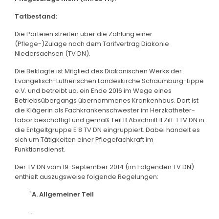
Tatbestand:
Die Parteien streiten über die Zahlung einer
(Pflege-)Zulage nach dem Tarifvertrag Diakonie
Niedersachsen (TV DN).
Die Beklagte ist Mitglied des Diakonischen Werks der
Evangelisch-Lutherischen Landeskirche Schaumburg-Lippe
e.V. und betreibt ua. ein Ende 2016 im Wege eines
Betriebsübergangs übernommenes Krankenhaus. Dort ist
die Klägerin als Fachkrankenschwester im Herzkatheter-
Labor beschäftigt und gemäß Teil B Abschnitt II Ziff. 1 TV DN in
die Entgeltgruppe E 8 TV DN eingruppiert. Dabei handelt es
sich um Tätigkeiten einer Pflegefachkraft im
Funktionsdienst.
Der TV DN vom 19. September 2014 (im Folgenden TV DN)
enthielt auszugsweise folgende Regelungen:
"
A. Allgemeiner Teil
...