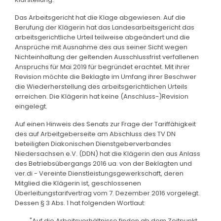
Das Arbeitsgericht hat die Klage abgewiesen. Auf die
Berufung der Klägerin hat das Landesarbeitsgericht das
arbeitsgerichtliche Urteil teilweise abgeändert und die
Ansprüche mit Ausnahme des aus seiner Sicht wegen
Nichteinhaltung der geltenden Ausschlussfrist verfallenen
Anspruchs für Mai 2019 für begründet erachtet. Mit ihrer
Revision möchte die Beklagte im Umfang ihrer Beschwer
die Wiederherstellung des arbeitsgerichtlichen Urteils
erreichen. Die Klägerin hat keine (Anschluss-)Revision
eingelegt.
Auf einen Hinweis des Senats zur Frage der Tariffähigkeit
des auf Arbeitgeberseite am Abschluss des TV DN
beteiligten Diakonischen Dienstgeberverbandes
Niedersachsen e.V. (DDN) hat die Klägerin den aus Anlass
des Betriebsübergangs 2016 ua. von der Beklagten und
ver.di - Vereinte Dienstleistungsgewerkschaft, deren
Mitglied die Klägerin ist, geschlossenen
Überleitungstarifvertrag vom 7. Dezember 2016 vorgelegt.
Dessen § 3 Abs. 1 hat folgenden Wortlaut:
"Auf die Arbeitsverhältnisse finden ab dem Zeitpunkt