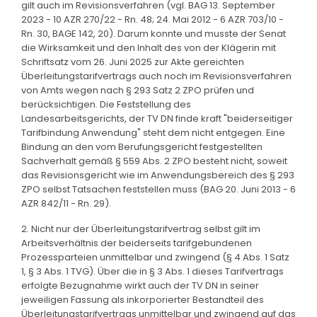
gilt auch im Revisionsverfahren (vgl. BAG 13. September
2023 - 10 AZR 270/22 - Rn. 48; 24. Mai 2012 - 6 AZR 703/10 -
Rn. 30, BAGE 142, 20). Darum konnte und musste der Senat
die Wirksamkeit und den Inhalt des von der Klägerin mit
Schriftsatz vom 26. Juni 2025 zur Akte gereichten
Überleitungstarifvertrags auch noch im Revisionsverfahren
von Amts wegen nach § 293 Satz 2 ZPO prüfen und
berücksichtigen. Die Feststellung des
Landesarbeitsgerichts, der TV DN finde kraft "beiderseitiger
Tarifbindung Anwendung" steht dem nicht entgegen. Eine
Bindung an den vom Berufungsgericht festgestellten
Sachverhalt gemäß § 559 Abs. 2 ZPO besteht nicht, soweit
das Revisionsgericht wie im Anwendungsbereich des § 293
ZPO selbst Tatsachen feststellen muss (BAG 20. Juni 2013 - 6
AZR 842/11 - Rn. 29).
2. Nicht nur der Überleitungstarifvertrag selbst gilt im
Arbeitsverhältnis der beiderseits tarifgebundenen
Prozessparteien unmittelbar und zwingend (§ 4 Abs. 1 Satz
1, § 3 Abs. 1 TVG). Über die in § 3 Abs. 1 dieses Tarifvertrags
erfolgte Bezugnahme wirkt auch der TV DN in seiner
jeweiligen Fassung als inkorporierter Bestandteil des
Überleitungstarifvertrags unmittelbar und zwingend auf das