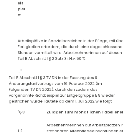
eis
piel
e:
...
Arbeitsplätze in Spezialbereichen in der Pflege, mit überwi
Fertigkeiten erfordern, die durch eine abgeschlossene Fa
Stunden vermittelt wird. Arbeitnehmerinnen auf diesen Arb
Teil B Abschnitt I § 2 Satz 3 i.H.v. 50 %.
..."
Teil B Abschnitt I § 3 TV DN in der Fassung des 9.
Änderungstarifvertrags vom 16. Februar 2022 (im
Folgenden TV DN 2022), durch den zudem das
vorgenannte Richtbeispiel zur Entgeltgruppe E 8 wieder
gestrichen wurde, lautete ab dem 1. Juli 2022 wie folgt:
"§ 3
Zulagen zum monatlichen Tabellenentge
Arbeitnehmerinnen auf Arbeitsplätzen in de
(1)
stationären Altenpflegeeinrichtungen erhal