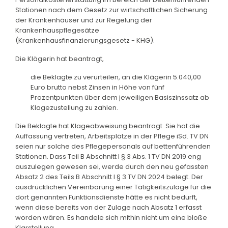
Stationen nach dem Gesetz zur wirtschaftlichen Sicherung
der Krankenhäuser und zur Regelung der
Krankenhauspflegesätze
(Krankenhausfinanzierungsgesetz - KHG).
Die Klägerin hat beantragt,
die Beklagte zu verurteilen, an die Klägerin 5.040,00
Euro brutto nebst Zinsen in Höhe von fünf
Prozentpunkten über dem jeweiligen Basiszinssatz ab
Klagezustellung zu zahlen.
Die Beklagte hat Klageabweisung beantragt. Sie hat die
Auffassung vertreten, Arbeitsplätze in der Pflege iSd. TV DN
seien nur solche des Pflegepersonals auf bettenführenden
Stationen. Dass Teil B Abschnitt I § 3 Abs. 1 TV DN 2019 eng
auszulegen gewesen sei, werde durch den neu gefassten
Absatz 2 des Teils B Abschnitt I § 3 TV DN 2024 belegt. Der
ausdrücklichen Vereinbarung einer Tätigkeitszulage für die
dort genannten Funktionsdienste hätte es nicht bedurft,
wenn diese bereits von der Zulage nach Absatz 1 erfasst
worden wären. Es handele sich mithin nicht um eine bloße
Klarstellung.