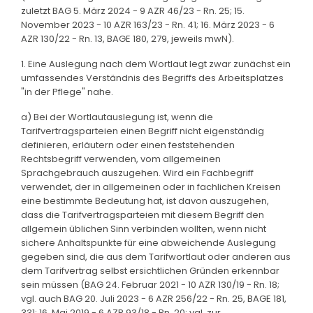
zuletzt BAG 5. März 2024 - 9 AZR 46/23 - Rn. 25; 15.
November 2023 - 10 AZR 163/23 - Rn. 41; 16. März 2023 - 6
AZR 130/22 - Rn. 13, BAGE 180, 279, jeweils mwN).
1. Eine Auslegung nach dem Wortlaut legt zwar zunächst ein
umfassendes Verständnis des Begriffs des Arbeitsplatzes
"in der Pflege" nahe.
a) Bei der Wortlautauslegung ist, wenn die
Tarifvertragsparteien einen Begriff nicht eigenständig
definieren, erläutern oder einen feststehenden
Rechtsbegriff verwenden, vom allgemeinen
Sprachgebrauch auszugehen. Wird ein Fachbegriff
verwendet, der in allgemeinen oder in fachlichen Kreisen
eine bestimmte Bedeutung hat, ist davon auszugehen,
dass die Tarifvertragsparteien mit diesem Begriff den
allgemein üblichen Sinn verbinden wollten, wenn nicht
sichere Anhaltspunkte für eine abweichende Auslegung
gegeben sind, die aus dem Tarifwortlaut oder anderen aus
dem Tarifvertrag selbst ersichtlichen Gründen erkennbar
sein müssen (BAG 24. Februar 2021 - 10 AZR 130/19 - Rn. 18;
vgl. auch BAG 20. Juli 2023 - 6 AZR 256/22 - Rn. 25, BAGE 181,
331; 16. Mai 2019 - 6 AZR 93/18 - Rn. 20; vgl. zur