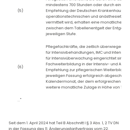
mindestens 700 Stunden oder durch eine 
(5)
Empfehlung der Deutschen Krankenhausgesel
operationstechnischen und anästhesietechni
vermittelt wird, erhalten eine monatliche Zu
zwischen dem Tabellenentgelt der Entgeltgru
jeweiligen Stufe.
Pflegefachkräfte, die zeitlich überwiegend in
für Intensivbehandlungen, IMC und Intensi
für Intensivüberwachung eingerichtet sind) o
Fachweiterbildung in der Intensiv- und Anäs
(6)
Empfehlung zur pflegerischen Weiterbildung
jeweiligen Fassung erfolgreich abgeschloss
Kalendermonat, der dem erfolgreichen Absch
weitere monatliche Zulage in Höhe von 150 €
..."
Seit dem 1. April 2024 hat Teil B Abschnitt I § 3 Abs. 1, 2 TV DN
in der Fassung des 11. Änderungstarifvertrags vom 22.