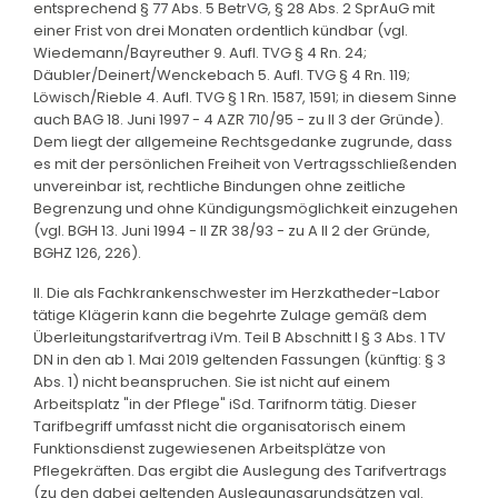
entsprechend § 77 Abs. 5 BetrVG, § 28 Abs. 2 SprAuG mit
einer Frist von drei Monaten ordentlich kündbar (vgl.
Wiedemann/Bayreuther 9. Aufl. TVG § 4 Rn. 24;
Däubler/Deinert/Wenckebach 5. Aufl. TVG § 4 Rn. 119;
Löwisch/Rieble 4. Aufl. TVG § 1 Rn. 1587, 1591; in diesem Sinne
auch BAG 18. Juni 1997 - 4 AZR 710/95 - zu II 3 der Gründe).
Dem liegt der allgemeine Rechtsgedanke zugrunde, dass
es mit der persönlichen Freiheit von Vertragsschließenden
unvereinbar ist, rechtliche Bindungen ohne zeitliche
Begrenzung und ohne Kündigungsmöglichkeit einzugehen
(vgl. BGH 13. Juni 1994 - II ZR 38/93 - zu A II 2 der Gründe,
BGHZ 126, 226).
II. Die als Fachkrankenschwester im Herzkatheder-Labor
tätige Klägerin kann die begehrte Zulage gemäß dem
Überleitungstarifvertrag iVm. Teil B Abschnitt I § 3 Abs. 1 TV
DN in den ab 1. Mai 2019 geltenden Fassungen (künftig: § 3
Abs. 1) nicht beanspruchen. Sie ist nicht auf einem
Arbeitsplatz "in der Pflege" iSd. Tarifnorm tätig. Dieser
Tarifbegriff umfasst nicht die organisatorisch einem
Funktionsdienst zugewiesenen Arbeitsplätze von
Pflegekräften. Das ergibt die Auslegung des Tarifvertrags
(zu den dabei geltenden Auslegungsgrundsätzen vgl.