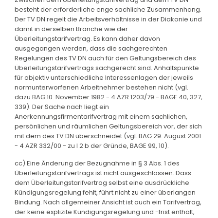
besteht der erforderliche enge sachliche Zusammenhang.
Der TV DN regelt die Arbeitsverhältnisse in der Diakonie und
damit in derselben Branche wie der
Überleitungstarifvertrag. Es kann daher davon
ausgegangen werden, dass die sachgerechten
Regelungen des TV DN auch für den Geltungsbereich des
Überleitungstarifvertrags sachgerecht sind. Anhaltspunkte
für objektiv unterschiedliche Interessenlagen der jeweils
normunterworfenen Arbeitnehmer bestehen nicht (vgl.
dazu BAG 10. November 1982 - 4 AZR 1203/79 - BAGE 40, 327,
339). Der Sache nach liegt ein
Anerkennungsfirmentarifvertrag mit einem sachlichen,
persönlichen und räumlichen Geltungsbereich vor, der sich
mit dem des TV DN überschneidet (vgl. BAG 29. August 2001
- 4 AZR 332/00 - zu I 2 b der Gründe, BAGE 99, 10).
cc) Eine Änderung der Bezugnahme in § 3 Abs. 1 des
Überleitungstarifvertrags ist nicht ausgeschlossen. Dass
dem Überleitungstarifvertrag selbst eine ausdrückliche
Kündigungsregelung fehlt, führt nicht zu einer überlangen
Bindung. Nach allgemeiner Ansicht ist auch ein Tarifvertrag,
der keine explizite Kündigungsregelung und -frist enthält,