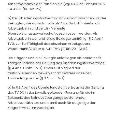
Arbeitsverhältnis der Parteien ein (vgl. BAG 22. Februar 2012
- 4 AZR 8/10 - Rn. 25).
a) Der Überleitungstarifvertrag ist wirksam zwischen ua. der
Beklagten, die damals noch als A B gGmbH firmierte, als
Arbeitgeberin und ver.di - Vereinte
Dienstleistungsgewerkschaft geschlossen worden. Als
Arbeitgeberin war und ist die Beklagte tariffähig (§ 2 Abs. 1
TVG; zur Tariffähigkeit des einzelnen Arbeitgebers
Wiedemann/Oetker 9. Aufl. TVG § 2 Rn. 29, 173 ff.).
Die Klägerin und die Beklagte unterliegen als beiderseits
Tarifgebundene der Geltung des Überleitungstarifvertrags
(§ 4 Abs. 1 Satz 1 TVG). Erstere ist Mitglied der
tarifschließenden Gewerkschaft, Letztere ist selbst
Tarifvertragspartei (§ 3 Abs. 1 TVG).
b) In § 3 Abs. 1 des Überleitungstarifvertrags ist die Geltung
des TV DN in der jeweils geltenden Fassung für die im
Zeitpunkt des Betriebsübergangs bestehenden
Arbeitsverhältnisse und damit auch für dasjenige der
Klägerin wirksam vereinbart.