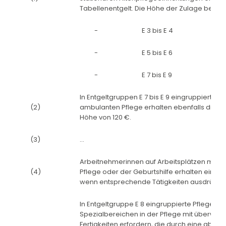
Tabellenentgelt. Die Höhe der Zulage beträg
-
E 3 bis E 4
-
E 5 bis E 6
-
E 7 bis E 9
In Entgeltgruppen E 7 bis E 9 eingruppierte P
(2)
ambulanten Pflege erhalten ebenfalls die m
Höhe von 120 €.
(3)
...
Arbeitnehmerinnen auf Arbeitsplätzen mit Au
(4)
Pflege oder der Geburtshilfe erhalten eine m
wenn entsprechende Tätigkeiten ausdrückli
In Entgeltgruppe E 8 eingruppierte Pflegefach
Spezialbereichen in der Pflege mit überwieg
Fertigkeiten erfordern, die durch eine abg