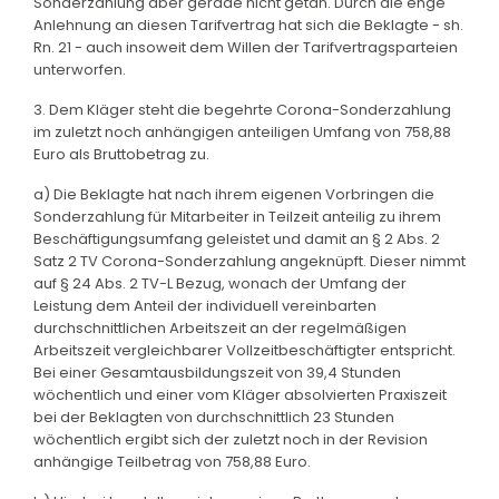
Sonderzahlung aber gerade nicht getan. Durch die enge
Anlehnung an diesen Tarifvertrag hat sich die Beklagte - sh.
Rn. 21 - auch insoweit dem Willen der Tarifvertragsparteien
unterworfen.
3. Dem Kläger steht die begehrte Corona-Sonderzahlung
im zuletzt noch anhängigen anteiligen Umfang von 758,88
Euro als Bruttobetrag zu.
a) Die Beklagte hat nach ihrem eigenen Vorbringen die
Sonderzahlung für Mitarbeiter in Teilzeit anteilig zu ihrem
Beschäftigungsumfang geleistet und damit an § 2 Abs. 2
Satz 2 TV Corona-Sonderzahlung angeknüpft. Dieser nimmt
auf § 24 Abs. 2 TV-L Bezug, wonach der Umfang der
Leistung dem Anteil der individuell vereinbarten
durchschnittlichen Arbeitszeit an der regelmäßigen
Arbeitszeit vergleichbarer Vollzeitbeschäftigter entspricht.
Bei einer Gesamtausbildungszeit von 39,4 Stunden
wöchentlich und einer vom Kläger absolvierten Praxiszeit
bei der Beklagten von durchschnittlich 23 Stunden
wöchentlich ergibt sich der zuletzt noch in der Revision
anhängige Teilbetrag von 758,88 Euro.