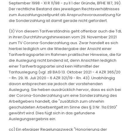
September 1998 - XI R 11/98 - zu II 1 der Gründe, BFHE 187, 39).
Der rechtliche Bestand des jeweiligen Rechtsverhältnisses
zum Auszahlungszeitpunkt als Anspruchsvoraussetzung für
die Sonderzahlung ist damit gerade nicht gefordert.
(3) Von diesem Tarifverständnis geht offenbar auch die TdL
in ihren Durchführungshinweisen vom 29. November 2021
zum TV Corona-Sonderzahlung aus. Zwar handelt es sich
hierbei lediglich um die Wiedergabe der Ansicht einer
Tarifvertragspartei im Rahmen praktischer Hinweise, die für
die Auslegung nicht bindend ist, denn Ansichten lediglich
einer Tarifvertragspartei sind kein Hilfsmittel der
Tarifauslegung (vgl. zB BAG 13. Oktober 2021 - 4 AZR 365/20
- Rn. 29; 16. Juli 2020 - 6 AZR 321/19 - Rn. 43). Unabhängig
davon entsprechen sie jedoch der vorstehenden
Auslegung. Sie heben ausdrücklich hervor, dass es sich bei
der Corona-Sonderzahlung um eine Sonderzahlung des
Arbeitgebers handelt, die "zusätzlich zum ohnehin
geschuldeten Arbeitsentgelt im Sinne des § 3 Nr. 11a EStG"
gewährt wird. Dies fügt sich in das gefundene
Auslegungsergebnis ein.
cc) Ein etwaiger Regelungszweck "Honorierung der