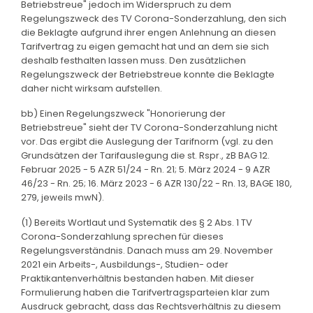
Betriebstreue" jedoch im Widerspruch zu dem
Regelungszweck des TV Corona-Sonderzahlung, den sich
die Beklagte aufgrund ihrer engen Anlehnung an diesen
Tarifvertrag zu eigen gemacht hat und an dem sie sich
deshalb festhalten lassen muss. Den zusätzlichen
Regelungszweck der Betriebstreue konnte die Beklagte
daher nicht wirksam aufstellen.
bb) Einen Regelungszweck "Honorierung der
Betriebstreue" sieht der TV Corona-Sonderzahlung nicht
vor. Das ergibt die Auslegung der Tarifnorm (vgl. zu den
Grundsätzen der Tarifauslegung die st. Rspr., zB BAG 12.
Februar 2025 - 5 AZR 51/24 - Rn. 21; 5. März 2024 - 9 AZR
46/23 - Rn. 25; 16. März 2023 - 6 AZR 130/22 - Rn. 13, BAGE 180,
279, jeweils mwN).
(1) Bereits Wortlaut und Systematik des § 2 Abs. 1 TV
Corona-Sonderzahlung sprechen für dieses
Regelungsverständnis. Danach muss am 29. November
2021 ein Arbeits-, Ausbildungs-, Studien- oder
Praktikantenverhältnis bestanden haben. Mit dieser
Formulierung haben die Tarifvertragsparteien klar zum
Ausdruck gebracht, dass das Rechtsverhältnis zu diesem