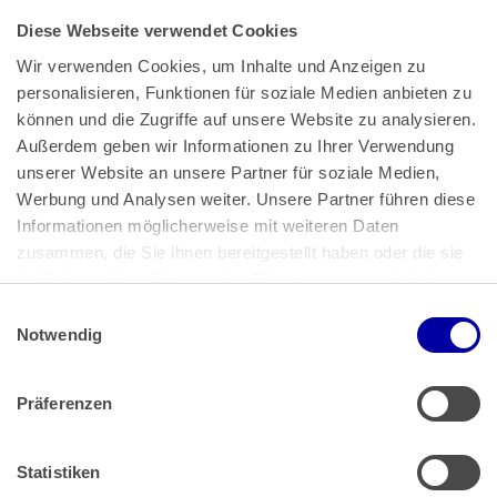
Diese Webseite verwendet Cookies
Wir verwenden Cookies, um Inhalte und Anzeigen zu 
personalisieren, Funktionen für soziale Medien anbieten zu 
können und die Zugriffe auf unsere Website zu analysieren. 
Außerdem geben wir Informationen zu Ihrer Verwendung 
unserer Website an unsere Partner für soziale Medien, 
Bundeskanzlerplatz 2
Werbung und Analysen weiter. Unsere Partner führen diese 
53113 Bonn
Informationen möglicherweise mit weiteren Daten 
zusammen, die Sie ihnen bereitgestellt haben oder die sie 
Pressemitteilungen
AGB
|
im Rahmen Ihrer Nutzung der Dienste gesammelt haben.
Impressum
Datenschutz
|
Einwilligungsauswahl
Impressum
 | 
Datenschutz
Notwendig
Präferenzen
Zahlung & Versand
Rücksendungen/Widerrufsbelehrung
Muster Widerrufsformular (PDF)
Statistiken