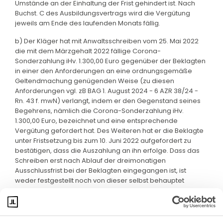
Umstände an der Einhaltung der Frist gehindert ist. Nach
Buchst. C des Ausbildungsvertrags wird die Vergütung
jeweils am Ende des laufenden Monats fällig.
b) Der Kläger hat mit Anwaltsschreiben vom 25. Mai 2022
die mit dem Märzgehalt 2022 fällige Corona-
Sonderzahlung iHv. 1.300,00 Euro gegenüber der Beklagten
in einer den Anforderungen an eine ordnungsgemäße
Geltendmachung genügenden Weise (zu diesen
Anforderungen vgl. zB BAG 1. August 2024 - 6 AZR 38/24 -
Rn. 43 f. mwN) verlangt, indem er den Gegenstand seines
Begehrens, nämlich die Corona-Sonderzahlung iHv.
1.300,00 Euro, bezeichnet und eine entsprechende
Vergütung gefordert hat. Des Weiteren hat er die Beklagte
unter Fristsetzung bis zum 10. Juni 2022 aufgefordert zu
bestätigen, dass die Auszahlung an ihn erfolge. Dass das
Schreiben erst nach Ablauf der dreimonatigen
Ausschlussfrist bei der Beklagten eingegangen ist, ist
weder festgestellt noch von dieser selbst behauptet
worden.