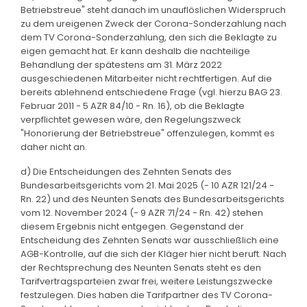
Betriebstreue" steht danach im unauflöslichen Widerspruch
zu dem ureigenen Zweck der Corona-Sonderzahlung nach
dem TV Corona-Sonderzahlung, den sich die Beklagte zu
eigen gemacht hat. Er kann deshalb die nachteilige
Behandlung der spätestens am 31. März 2022
ausgeschiedenen Mitarbeiter nicht rechtfertigen. Auf die
bereits ablehnend entschiedene Frage (vgl. hierzu BAG 23.
Februar 2011 - 5 AZR 84/10 - Rn. 16), ob die Beklagte
verpflichtet gewesen wäre, den Regelungszweck
"Honorierung der Betriebstreue" offenzulegen, kommt es
daher nicht an.
d) Die Entscheidungen des Zehnten Senats des
Bundesarbeitsgerichts vom 21. Mai 2025 (- 10 AZR 121/24 -
Rn. 22) und des Neunten Senats des Bundesarbeitsgerichts
vom 12. November 2024 (- 9 AZR 71/24 - Rn. 42) stehen
diesem Ergebnis nicht entgegen. Gegenstand der
Entscheidung des Zehnten Senats war ausschließlich eine
AGB-Kontrolle, auf die sich der Kläger hier nicht beruft. Nach
der Rechtsprechung des Neunten Senats steht es den
Tarifvertragsparteien zwar frei, weitere Leistungszwecke
festzulegen. Dies haben die Tarifpartner des TV Corona-