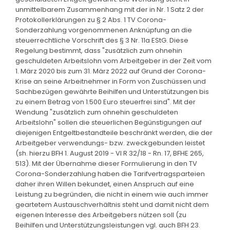
unmittelbarem Zusammenhang mit der in Nr. 1 Satz 2 der
Protokollerklärungen zu § 2 Abs. 1 TV Corona-
Sonderzahlung vorgenommenen Anknüpfung an die
steuerrechtliche Vorschrift des § 3 Nr. 11a EStG. Diese
Regelung bestimmt, dass "zusätzlich zum ohnehin
geschuldeten Arbeitslohn vom Arbeitgeber in der Zeit vom
1. März 2020 bis zum 31. März 2022 auf Grund der Corona-
Krise an seine Arbeitnehmer in Form von Zuschüssen und
Sachbezügen gewährte Beihilfen und Unterstützungen bis
zu einem Betrag von 1.500 Euro steuerfrei sind". Mit der
Wendung "zusätzlich zum ohnehin geschuldeten
Arbeitslohn" sollen die steuerlichen Begünstigungen auf
diejenigen Entgeltbestandteile beschränkt werden, die der
Arbeitgeber verwendungs- bzw. zweckgebunden leistet
(sh. hierzu BFH 1. August 2019 - VI R 32/18 - Rn. 17, BFHE 265,
513). Mit der Übernahme dieser Formulierung in den TV
Corona-Sonderzahlung haben die Tarifvertragsparteien
daher ihren Willen bekundet, einen Anspruch auf eine
Leistung zu begründen, die nicht in einem wie auch immer
geartetem Austauschverhältnis steht und damit nicht dem
eigenen Interesse des Arbeitgebers nützen soll (zu
Beihilfen und Unterstützungsleistungen vgl. auch BFH 23.