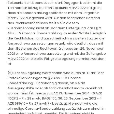
Zeitpunkt nicht beendet sein darf. Dagegen bestimmt die
Tarifnorm in Bezug auf den Zeitpunkt März 2022 lediglich,
dass die Sonderzahlung spätestens mit dem Entgelt für
März 2022 ausgezahlt wird. Auf den rechtlichen Bestand
des Rechtsverhältnisses stellt sie in diesem
Zusammenhang nicht ab. Vor dem Hintergrund, dass § 2
Abs. 1 TV Corona-Sonderzahlung im ersten Satzteil lediglich
die Rechtsfolgen und ausschließlich im zweiten Satzteil die
Anspruchsvoraussetzungen regelt, wird deutlich, dass mit
dem Bestehen des Rechtsverhältnisses am 29. November
2021 eine Anspruchsvoraussetzung und mit der Zeitangabe
März 2022 eine bloße Fälligkeitsregelung normiert worden
ist.
(2) Dieses Regelungsverständnis wird durch Nr. 1 Satz 1 der
Protokollerklärungen zu § 2 Abs. 1 TV Corona-
Sonderzahlung - unabhängig davon, ob sie als
Auslegungshilfe oder als tarifliche Inhaltsnorm vereinbart
worden sind (sh. hierzu zB BAG 13. November 2014 - 6 AZR
1102/12 - Rn. 29 mwN, BAGE 150, 36; 26. September 2012 - 4
AZR 689/10 - Rn. 27 mwN) - bestätigt. Hiernach wird die
einmalige Corona-Sonderzahlung zusätzlich zum ohnehin
geschuldeten Entgelt gewährt. Die Wendung steht in