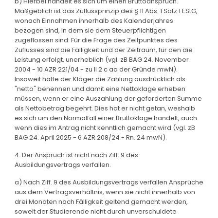
b) Hierbei handelt es sich um einen Bruttoanspruch.
Maßgeblich ist das Zuflussprinzip des § 11 Abs. 1 Satz 1 EStG,
wonach Einnahmen innerhalb des Kalenderjahres
bezogen sind, in dem sie dem Steuerpflichtigen
zugeflossen sind. Für die Frage des Zeitpunktes des
Zuflusses sind die Fälligkeit und der Zeitraum, für den die
Leistung erfolgt, unerheblich (vgl. zB BAG 24. November
2004 - 10 AZR 221/04 - zu II 2 c aa der Gründe mwN).
Insoweit hätte der Kläger die Zahlung ausdrücklich als
"netto" benennen und damit eine Nettoklage erheben
müssen, wenn er eine Auszahlung der geforderten Summe
als Nettobetrag begehrt. Dies hat er nicht getan, weshalb
es sich um den Normalfall einer Bruttoklage handelt, auch
wenn dies im Antrag nicht kenntlich gemacht wird (vgl. zB
BAG 24. April 2025 - 6 AZR 208/24 - Rn. 24 mwN).
4. Der Anspruch ist nicht nach Ziff. 9 des
Ausbildungsvertrags verfallen.
a) Nach Ziff. 9 des Ausbildungsvertrags verfallen Ansprüche
aus dem Vertragsverhältnis, wenn sie nicht innerhalb von
drei Monaten nach Fälligkeit geltend gemacht werden,
soweit der Studierende nicht durch unverschuldete