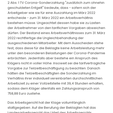
2 Abs. 1 TV Corona-Sonderzahlung "zusätzlich zum ohnehin
geschuldeten Entgelt" bedeute, dass - sofern sich der
Arbeitgeber wie sie für eine Auszahlung im März 2022
entscheide - zum 31. März 2022 ein Arbeitsverhältnis
bestehen müsse. Ungeachtet dessen habe sie zu Lasten
der Arbeitnehmer von den tariflichen Vorgaben abweichen
dürfen. Der Bestand eines Arbeitsverhältnisses zum 31. März
2022 rechtfertige die Ungleichbehandlung der
ausgeschiedenen Mitarbeiter. Mit dem Ausscheiden stehe
fest, dass diese für die Beklagte keine Arbeitsleistung mehr
unter den besonderen Belastungen der Corona-Pandemie
erbrächten. Jedenfalls aber bestehe ein Anspruch des
Klägers nicht in voller Höhe. Insoweit sei die tarifvertragliche
Vorgabe zur Teilzeitbeschäftigung zu beachten. Danach
hätten die Teilzeitbeschäftigten die Sonderzahlung im
Verhältnis ihrer individuell vereinbarten durchschnittlichen
Arbeitszeit zu einer Vollzeitstelle mit 39,4 Stunden erhalten,
sodass dem Kläger allenfalls ein Zahlungsanspruch von
758,88 Euro zustehe.
Das Arbeitsgericht hat der Klage vollumfänglich
stattgegeben. Auf die Berufung der Beklagten hat das
Landesarbeitsgericht das Urteil des Arbeitsgerichts