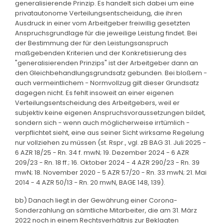
generalisierende Prinzip. Es handelt sich dabei um eine
privatautonome Verteilungsentscheidung, die ihren
Ausdruck in einer vom Arbeitgeber freiwillig gesetzten
Anspruchsgrundlage für die jeweilige Leistung findet. Bei
der Bestimmung der für den Leistungsanspruch
maßgebenden Kriterien und der Konkretisierung des
"generalisierenden Prinzips" ist der Arbeitgeber dann an
den Gleichbehandlungsgrundsatz gebunden. Bei bloßem -
auch vermeintlichem - Normvollzug gilt dieser Grundsatz
dagegen nicht. Es fehlt insoweit an einer eigenen
Verteilungsentscheidung des Arbeitgebers, weil er
subjektiv keine eigenen Anspruchsvoraussetzungen bildet,
sondern sich - wenn auch möglicherweise irrtümlich -
verpflichtet sieht, eine aus seiner Sicht wirksame Regelung
nur vollziehen zu müssen (st. Rspr., vgl. zB BAG 31. Juli 2025 -
6 AZR 18/25 - Rn. 34 f. mwN; 19. Dezember 2024 - 6 AZR
209/23 - Rn. 18 ff.; 16. Oktober 2024 - 4 AZR 290/23 - Rn. 39
mwN; 18. November 2020 - 5 AZR 57/20 - Rn. 33 mwN; 21. Mai
2014 - 4 AZR 50/13 - Rn. 20 mwN, BAGE 148, 139).
bb) Danach liegt in der Gewährung einer Corona-
Sonderzahlung an sämtliche Mitarbeiter, die am 31. März
2022 noch in einem Rechtsverhältnis zur Beklagten