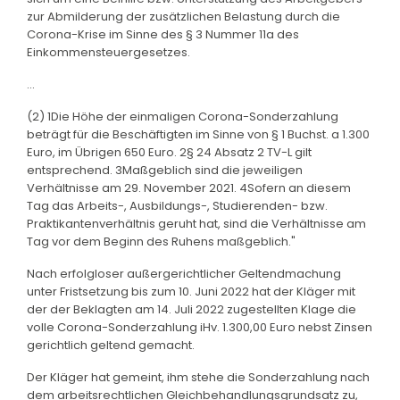
zur Abmilderung der zusätzlichen Belastung durch die
Corona-Krise im Sinne des § 3 Nummer 11a des
Einkommensteuergesetzes.
...
(2) 1Die Höhe der einmaligen Corona-Sonderzahlung
beträgt für die Beschäftigten im Sinne von § 1 Buchst. a 1.300
Euro, im Übrigen 650 Euro. 2§ 24 Absatz 2 TV-L gilt
entsprechend. 3Maßgeblich sind die jeweiligen
Verhältnisse am 29. November 2021. 4Sofern an diesem
Tag das Arbeits-, Ausbildungs-, Studierenden- bzw.
Praktikantenverhältnis geruht hat, sind die Verhältnisse am
Tag vor dem Beginn des Ruhens maßgeblich."
Nach erfolgloser außergerichtlicher Geltendmachung
unter Fristsetzung bis zum 10. Juni 2022 hat der Kläger mit
der der Beklagten am 14. Juli 2022 zugestellten Klage die
volle Corona-Sonderzahlung iHv. 1.300,00 Euro nebst Zinsen
gerichtlich geltend gemacht.
Der Kläger hat gemeint, ihm stehe die Sonderzahlung nach
dem arbeitsrechtlichen Gleichbehandlungsgrundsatz zu,