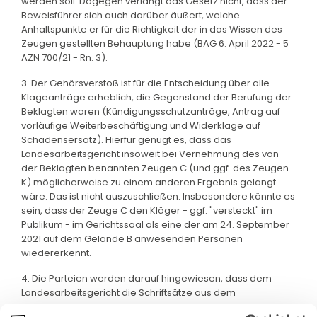
werden soll. Dagegen verlangt das Gesetz nicht, dass der
Beweisführer sich auch darüber äußert, welche
Anhaltspunkte er für die Richtigkeit der in das Wissen des
Zeugen gestellten Behauptung habe (BAG 6. April 2022 - 5
AZN 700/21 - Rn. 3).
3. Der Gehörsverstoß ist für die Entscheidung über alle
Klageanträge erheblich, die Gegenstand der Berufung der
Beklagten waren (Kündigungsschutzanträge, Antrag auf
vorläufige Weiterbeschäftigung und Widerklage auf
Schadensersatz). Hierfür genügt es, dass das
Landesarbeitsgericht insoweit bei Vernehmung des von
der Beklagten benannten Zeugen C (und ggf. des Zeugen
K) möglicherweise zu einem anderen Ergebnis gelangt
wäre. Das ist nicht auszuschließen. Insbesondere könnte es
sein, dass der Zeuge C den Kläger - ggf. "versteckt" im
Publikum - im Gerichtssaal als eine der am 24. September
2021 auf dem Gelände B anwesenden Personen
wiedererkennt.
4. Die Parteien werden darauf hingewiesen, dass dem
Landesarbeitsgericht die Schriftsätze aus dem
Nichtzulassungsbeschwerdeverfahren nicht vorliegen.