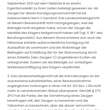
September 2021 auf dem Gelände B an einem
Eigentumsdelikt zu ihren Lasten beteiligt gewesen sei. Als
Zeugen für diesen Kündigungssachverhalt hat sie
insbesondere Herrn C benannt. Das Landesarbeitsgericht
ist diesem Beweisantritt nicht nachgegangen, weil die
Beklagte nicht dargetan habe, woran der Zeuge die
Identität des Klägers festgemacht haben will (vgl. S. 18 f. des
Berufungsurteils). Aus diesem Grund erweise sich auch die
hilfsweise erklärte außerordentliche Kündigung mit
Auslauffrist als unwirksam und die Widerklage der
Beklagten auf Erstattung der für die Überwachung durch
einen Detektiv (den Zeugen C) angefallenen Kosten als
unbegründet. Zudem sei die Beklagte zur vorläufigen
Weiterbeschäftigung des Klägers verpflichtet.
2. Das Landesarbeitsgericht hat die Anforderungen an ein
ausreichend substantiiertes, einer Beweisaufnahme
zugängliches Vorbringen in einer mit Art. 103 Abs. 1 GG nicht
mehr zu vereinbarenden Weise überspannt. Gemäß § 373
ZPO hat die Partei, die die Vernehmung eines Zeugen
beantragen will, den Zeugen zu benennen und die
Tatsachen zu bezeichnen, über die dieser vernommen