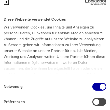
Diese Webseite verwendet Cookies
Wir verwenden Cookies, um Inhalte und Anzeigen zu 
personalisieren, Funktionen für soziale Medien anbieten zu 
können und die Zugriffe auf unsere Website zu analysieren. 
Außerdem geben wir Informationen zu Ihrer Verwendung 
unserer Website an unsere Partner für soziale Medien, 
Bundeskanzlerplatz 2
Werbung und Analysen weiter. Unsere Partner führen diese 
53113 Bonn
Informationen möglicherweise mit weiteren Daten 
zusammen, die Sie ihnen bereitgestellt haben oder die sie 
Pressemitteilungen
AGB
|
im Rahmen Ihrer Nutzung der Dienste gesammelt haben.
Impressum
Datenschutz
|
Einwilligungsauswahl
Impressum
 | 
Datenschutz
Notwendig
Präferenzen
Zahlung & Versand