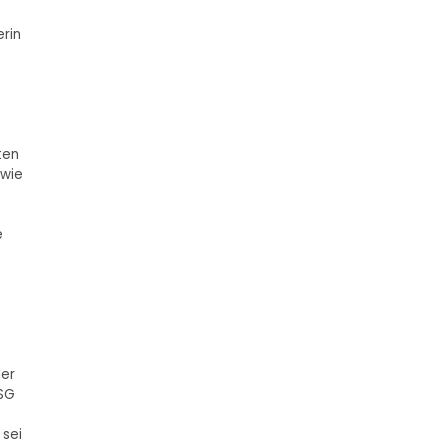
rin
ten
owie
e
der
fSG
 sei