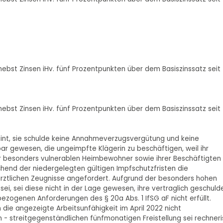
o nebst Zinsen iHv. fünf Prozentpunkten über dem Basiszinssatz seit
o nebst Zinsen iHv. fünf Prozentpunkten über dem Basiszinssatz seit
nt, sie schulde keine Annahmeverzugsvergütung und keine
tbar gewesen, die ungeimpfte Klägerin zu beschäftigen, weil ihr
r besonders vulnerablen Heimbewohner sowie ihrer Beschäftigten
chend der niedergelegten gültigen Impfschutzfristen die
ärztlichen Zeugnisse angefordert. Aufgrund der besonders hohen
i, sei diese nicht in der Lage gewesen, ihre vertraglich geschuld
sbezogenen Anforderungen des § 20a Abs. 1 IfSG aF nicht erfüllt.
n die angezeigte Arbeitsunfähigkeit im April 2022 nicht
 streitgegenständlichen fünfmonatigen Freistellung sei rechneri