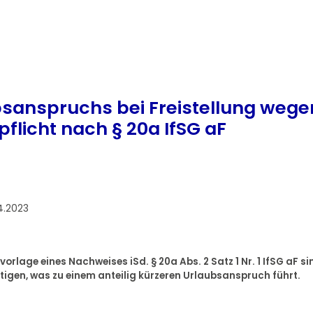
anspruchs bei Freistellung wege
flicht nach § 20a IfSG aF
4.2023
orlage eines Nachweises iSd. § 20a Abs. 2 Satz 1 Nr. 1 IfSG aF si
igen, was zu einem anteilig kürzeren Urlaubsanspruch führt.