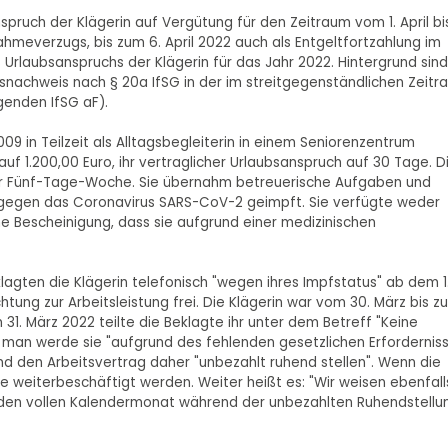
nspruch der Klägerin auf Vergütung für den Zeitraum vom 1. April bi
meverzugs, bis zum 6. April 2022 auch als Entgeltfortzahlung im
 Urlaubsanspruchs der Klägerin für das Jahr 2022. Hintergrund sind
nachweis nach § 20a IfSG in der im streitgegenständlichen Zeitr
genden IfSG aF).
009 in Teilzeit als Alltagsbegleiterin in einem Seniorenzentrum
auf 1.200,00 Euro, ihr vertraglicher Urlaubsanspruch auf 30 Tage. D
ner Fünf-Tage-Woche. Sie übernahm betreuerische Aufgaben und
ht gegen das Coronavirus SARS-CoV-2 geimpft. Sie verfügte weder
e Bescheinigung, dass sie aufgrund einer medizinischen
eklagten die Klägerin telefonisch "wegen ihres Impfstatus" ab dem 1
tung zur Arbeitsleistung frei. Die Klägerin war vom 30. März bis z
 31. März 2022 teilte die Beklagte ihr unter dem Betreff "Keine
 man werde sie "aufgrund des fehlenden gesetzlichen Erfordernis
nd den Arbeitsvertrag daher "unbezahlt ruhend stellen". Wenn die
ie weiterbeschäftigt werden. Weiter heißt es: "Wir weisen ebenfall
 jeden vollen Kalendermonat während der unbezahlten Ruhendstellu