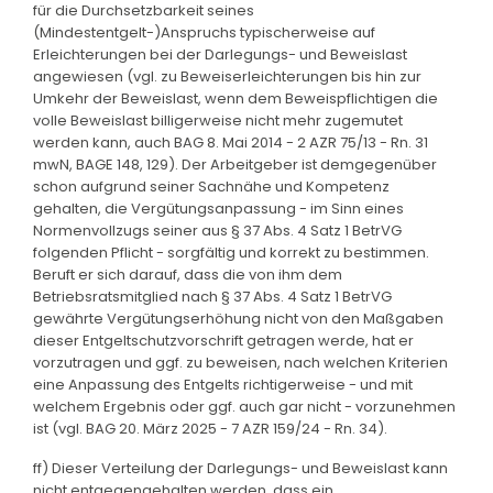
für die Durchsetzbarkeit seines
(Mindestentgelt-)Anspruchs typischerweise auf
Erleichterungen bei der Darlegungs- und Beweislast
angewiesen (vgl. zu Beweiserleichterungen bis hin zur
Umkehr der Beweislast, wenn dem Beweispflichtigen die
volle Beweislast billigerweise nicht mehr zugemutet
werden kann, auch BAG 8. Mai 2014 - 2 AZR 75/13 - Rn. 31
mwN, BAGE 148, 129). Der Arbeitgeber ist demgegenüber
schon aufgrund seiner Sachnähe und Kompetenz
gehalten, die Vergütungsanpassung - im Sinn eines
Normenvollzugs seiner aus § 37 Abs. 4 Satz 1 BetrVG
folgenden Pflicht - sorgfältig und korrekt zu bestimmen.
Beruft er sich darauf, dass die von ihm dem
Betriebsratsmitglied nach § 37 Abs. 4 Satz 1 BetrVG
gewährte Vergütungserhöhung nicht von den Maßgaben
dieser Entgeltschutzvorschrift getragen werde, hat er
vorzutragen und ggf. zu beweisen, nach welchen Kriterien
eine Anpassung des Entgelts richtigerweise - und mit
welchem Ergebnis oder ggf. auch gar nicht - vorzunehmen
ist (vgl. BAG 20. März 2025 - 7 AZR 159/24 - Rn. 34).
ff) Dieser Verteilung der Darlegungs- und Beweislast kann
nicht entgegengehalten werden, dass ein