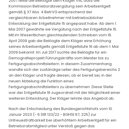
2007 teilte die Beklagte dem Kläger mit, dass die
Kommission Betriebsratsvergütung sein Arbeitsentgelt
gemäß § 37 Abs. 4 BetrVG entsprechend der
vergleichbaren Arbeitnehmer mit betriebsüblicher
Entwicklung der Entgeltstufe 15 angepasst habe. Ab dem 1.
Mai 2007 gewährte sie Vergütung nach der Entgeltstufe 15.
Mit im Wesentlichen gleichlautenden Schreiben vom 16.
April 2009 gab die Beklagte dem Kläger eine Erhöhung
seines Arbeitsentgelts gemäß Entgeltstufe 16 ab dem 1. Mai
2009 bekannt. Im Juli 2017 suchte die Beklagte für ein
Demografieprojekt Führungskräfte vom Meister bis zu
Fertigungsabschnittsleitern. In diesem Zusammenhang
wandte sich der zuständige Leiter des Fertigungsbereichs 2
an den Kläger und fragte diesen, ob er bereit sei, in der
neuen Abteilung die Funktion eines
Fertigungsabschnittsleiters zu übernehmen. Diese Stelle
war der Entgeltstufe 16 zugeordnet mit der Möglichkeit einer
weiteren Entwicklung. Der Kläger lehnte das Angebot ab.
Nach der Entscheidung des Bundesgerichtshofs vom 10.
Januar 2023 (- 6 StR 133/22 - BGHSt 67, 225) zur
Untreuestrafbarkeit bei überhöhtem Arbeitsentgelt für ein
Betriebsratsmitglied unter Verstoß gegen das