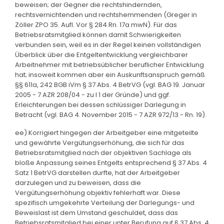
beweisen; der Gegner die rechtshindernden,
rechtsvernichtenden und rechtshemmenden (Greger in
Zöller ZPO 35. Aufl. Vor § 284 Rn. 17a mwN). Für das
Betriebsratsmitglied können damit Schwierigkeiten
verbunden sein, weil es in der Regel keinen vollständigen
Überblick über die Entgeltentwicklung vergleichbarer
Arbeitnehmer mit betriebsüblicher beruflicher Entwicklung
hat; insoweit kommen aber ein Auskunftsanspruch gemäß
§§ 611a, 242 BGB iVm § 37 Abs. 4 BetrVG (vgl. BAG 19. Januar
2005 - 7 AZR 208/04 - zu I 1 der Gründe) und ggf.
Erleichterungen bei dessen schlüssiger Darlegung in
Betracht (vgl. BAG 4. November 2015 - 7 AZR 972/13 - Rn. 19).
ee) Korrigiert hingegen der Arbeitgeber eine mitgeteilte
und gewährte Vergütungserhöhung, die sich für das
Betriebsratsmitglied nach der objektiven Sachlage als
bloße Anpassung seines Entgelts entsprechend § 37 Abs. 4
Satz 1 BetrVG darstellen durfte, hat der Arbeitgeber
darzulegen und zu beweisen, dass die
Vergütungserhöhung objektiv fehlerhaft war. Diese
spezifisch umgekehrte Verteilung der Darlegungs- und
Beweislast ist dem Umstand geschuldet, dass das
Betriebsratsmitglied bei einer unter Berufung auf § 37 Abs. 4