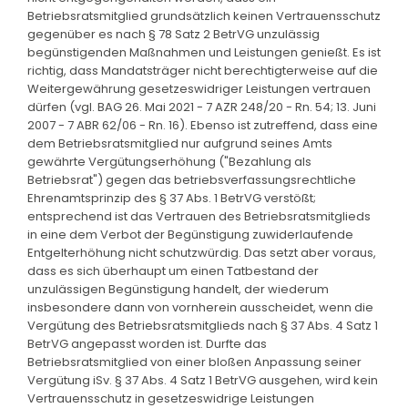
Betriebsratsmitglied grundsätzlich keinen Vertrauensschutz
gegenüber es nach § 78 Satz 2 BetrVG unzulässig
begünstigenden Maßnahmen und Leistungen genießt. Es ist
richtig, dass Mandatsträger nicht berechtigterweise auf die
Weitergewährung gesetzeswidriger Leistungen vertrauen
dürfen (vgl. BAG 26. Mai 2021 - 7 AZR 248/20 - Rn. 54; 13. Juni
2007 - 7 ABR 62/06 - Rn. 16). Ebenso ist zutreffend, dass eine
dem Betriebsratsmitglied nur aufgrund seines Amts
gewährte Vergütungserhöhung ("Bezahlung als
Betriebsrat") gegen das betriebsverfassungsrechtliche
Ehrenamtsprinzip des § 37 Abs. 1 BetrVG verstößt;
entsprechend ist das Vertrauen des Betriebsratsmitglieds
in eine dem Verbot der Begünstigung zuwiderlaufende
Entgelterhöhung nicht schutzwürdig. Das setzt aber voraus,
dass es sich überhaupt um einen Tatbestand der
unzulässigen Begünstigung handelt, der wiederum
insbesondere dann von vornherein ausscheidet, wenn die
Vergütung des Betriebsratsmitglieds nach § 37 Abs. 4 Satz 1
BetrVG angepasst worden ist. Durfte das
Betriebsratsmitglied von einer bloßen Anpassung seiner
Vergütung iSv. § 37 Abs. 4 Satz 1 BetrVG ausgehen, wird kein
Vertrauensschutz in gesetzeswidrige Leistungen