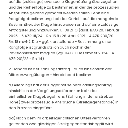
auf die (zulässige) eventuelle Klagehäufung überzugehen
und die Reihenfolge zu bestimmen, in der die prozessualen
Ansprüche geltend gemacht werden sollen. Fehlt eine
Rangfolgebestimmung, hat das Gericht auf die mangelnde
Bestimmtheit der Klage hinzuweisen und auf eine zulässige
Antragstellung hinzuwirken, § 139 ZPO (ausf. BAG 20. Februar
2025 - 6 AZR 111/24 - Rn. 15 ff.; 28. April 2021 - 4 AZR 230/20 -
Rn. 18 mwN). Die - ggf. klarstellende - Bestimmung einer
Rangfolge ist grundsätzlich auch noch in der
Revisionsinstanz möglich (vgl. BAG 11. Dezember 2024 - 4
AZR 201/23 - Rn. 14).
2. Danach ist der Zahlungsantrag - auch hinsichtlich der
Differenzvergütungen - hinreichend bestimmt.
a) Allerdings hat der Kläger mit seinem Zahlungsantrag
hinsichtlich der Vergütungsdifferenzen trotz des
einheitlichen Klagebegehrens (Zahlung in der erstrebten
Höhe) zwei prozessuale Ansprüche (Streitgegenstände) in
den Prozess eingeführt.
aa) Nach dem im arbeitsgerichtlichen Urteilsverfahren
geltenden zweigliedrigen Streitgegenstandsbegriff wird