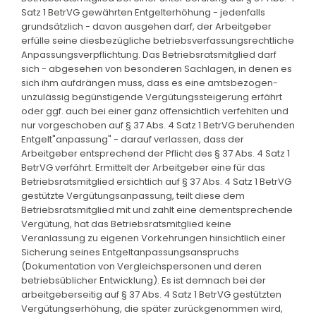
Satz 1 BetrVG gewährten Entgelterhöhung - jedenfalls
grundsätzlich - davon ausgehen darf, der Arbeitgeber
erfülle seine diesbezügliche betriebsverfassungsrechtliche
Anpassungsverpflichtung. Das Betriebsratsmitglied darf
sich - abgesehen von besonderen Sachlagen, in denen es
sich ihm aufdrängen muss, dass es eine amtsbezogen-
unzulässig begünstigende Vergütungssteigerung erfährt
oder ggf. auch bei einer ganz offensichtlich verfehlten und
nur vorgeschoben auf § 37 Abs. 4 Satz 1 BetrVG beruhenden
Entgelt"anpassung" - darauf verlassen, dass der
Arbeitgeber entsprechend der Pflicht des § 37 Abs. 4 Satz 1
BetrVG verfährt. Ermittelt der Arbeitgeber eine für das
Betriebsratsmitglied ersichtlich auf § 37 Abs. 4 Satz 1 BetrVG
gestützte Vergütungsanpassung, teilt diese dem
Betriebsratsmitglied mit und zahlt eine dementsprechende
Vergütung, hat das Betriebsratsmitglied keine
Veranlassung zu eigenen Vorkehrungen hinsichtlich einer
Sicherung seines Entgeltanpassungsanspruchs
(Dokumentation von Vergleichspersonen und deren
betriebsüblicher Entwicklung). Es ist demnach bei der
arbeitgeberseitig auf § 37 Abs. 4 Satz 1 BetrVG gestützten
Vergütungserhöhung, die später zurückgenommen wird,