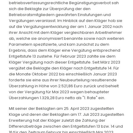
betriebsverfassungsrechtliche Begünstigungsverbot sah
sich die Beklagte zur Überprüfung der den
Betriebsratsmitgliedern gewährten Einstufungen und
Vergütungen veranlasst. Im Hinblick auf den Kläger hob sie
auf die Vergütungsentwicklung der am 1. Januar 2002 nach
ihrer Ansicht mit dem Kläger vergleichbaren Arbeitnehmer
ab, welche sie anonymisiert benannte sowie nach weiteren
Parametern spezifizierte, und kam zunächst zu dem
Ergebnis, dass dem Kläger eine Vergütung entsprechend
Entgeltstufe 13 zustehe. Für Februar 2023 zahlte sie dem
Kläger Vergütung nach dieser Entgeltstufe. Seit März 2023
vergütet die Beklagte den Kläger nach Entgeltstufe 14. Für
die Monate Oktober 2022 bis einschließlich Januar 2023
forderte sie eine aus ihrer Neubeurteilung resultierende
Überzahlung in Höhe von 2.521,86 Euro zurück und behielt
von der Vergütung für Mai 2023 wegen behaupteter
Überzahlungen 1.329,28 Euro netto als "1. Rate" ein.
Mit seiner der Beklagten am 25. April 2023 zugestellten
Klage und deren der Beklagten am 17. Juli 2023 zugestellten
Erweiterung hat der Kläger zuletzt die Zahlung der
Differenzbeträge zwischen den Entgeltstufen 13 bzw. 14 und
16 für den Zeitraum Februar bis einschließlich Mai 2023