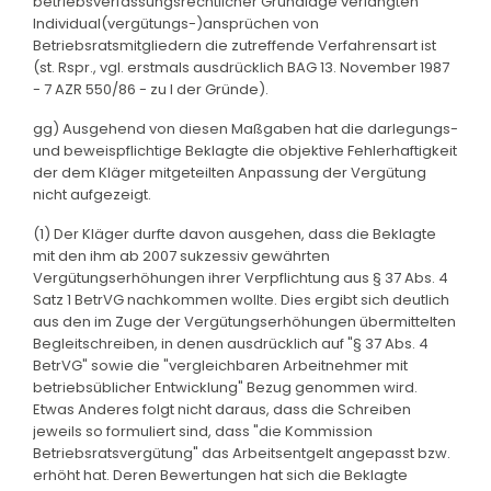
betriebsverfassungsrechtlicher Grundlage verlangten
Individual(vergütungs-)ansprüchen von
Betriebsratsmitgliedern die zutreffende Verfahrensart ist
(st. Rspr., vgl. erstmals ausdrücklich BAG 13. November 1987
- 7 AZR 550/86 - zu I der Gründe).
gg) Ausgehend von diesen Maßgaben hat die darlegungs-
und beweispflichtige Beklagte die objektive Fehlerhaftigkeit
der dem Kläger mitgeteilten Anpassung der Vergütung
nicht aufgezeigt.
(1) Der Kläger durfte davon ausgehen, dass die Beklagte
mit den ihm ab 2007 sukzessiv gewährten
Vergütungserhöhungen ihrer Verpflichtung aus § 37 Abs. 4
Satz 1 BetrVG nachkommen wollte. Dies ergibt sich deutlich
aus den im Zuge der Vergütungserhöhungen übermittelten
Begleitschreiben, in denen ausdrücklich auf "§ 37 Abs. 4
BetrVG" sowie die "vergleichbaren Arbeitnehmer mit
betriebsüblicher Entwicklung" Bezug genommen wird.
Etwas Anderes folgt nicht daraus, dass die Schreiben
jeweils so formuliert sind, dass "die Kommission
Betriebsratsvergütung" das Arbeitsentgelt angepasst bzw.
erhöht hat. Deren Bewertungen hat sich die Beklagte