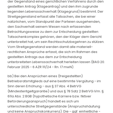
der Gegenstand eines gerichtlichen Verfahrens durch den
gestellten Antrag (Klageantrag) und den ihm zugrunde
liegenden Lebenssachverhalt (Klagegrund) bestimmt. Der
Streitgegenstand erfasst alle Tatsachen, die bei einer
natürlichen, vom Standpunkt der Parteien ausgehenden,
den Sachverhalt seinem Wesen nach erfassenden
Betrachtungsweise zu dem zur Entscheidung gestellten
Tatsachenkomplex gehören, den der Kläger dem Gericht
unterbreitet hat, um sein Rechtsschutzbegehren zu stützen.
Vom Streitgegenstand werden damit alle materiell-
rechtlichen Ansprüche erfasst, die sich im Rahmen des
gestellten Antrags aus dem zur Entscheidung
unterbreiteten Lebenssachverhalt herleiten lassen (BAG 20.
Februar 2025 - 6 AZR 111/24 - Rn. 17 mwN).
bb) Bei den Ansprüchen eines (freigestellten)
Betriebsratsmitglieds auf eine bestimmte Vergütung - im
Sinn deren Erhöhung - aus § 37 Abs. 4 BetrVG
(Mindestentgeltgarantie) und aus § 78 Satz 2 BetrVG iVm. §
611a Abs. 2 BGB (hypothetische Karriere bzw. fiktiver
Beförderungsanspruch) handelt es sich um
unterschiedliche Streitgegenstände (Anspruchshäufung
und keine Anspruchskonkurrenz). Die - ggf. einheitliche -