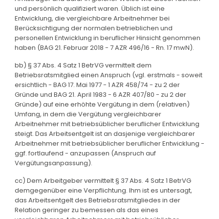
und persönlich qualifiziert waren. Üblich ist eine
Entwicklung, die vergleichbare Arbeitnehmer bei
Berücksichtigung der normalen betrieblichen und
personellen Entwicklung in beruflicher Hinsicht genommen
haben (BAG 21. Februar 2018 - 7 AZR 496/16 - Rn. 17 mwN).
bb) § 37 Abs. 4 Satz 1 BetrVG vermittelt dem
Betriebsratsmitglied einen Anspruch (vgl. erstmals - soweit
ersichtlich - BAG 17. Mai 1977 - 1 AZR 458/74 - zu 2 der
Gründe und BAG 21. April 1983 - 6 AZR 407/80 - zu 2 der
Gründe) auf eine erhöhte Vergütung in dem (relativen)
Umfang, in dem die Vergütung vergleichbarer
Arbeitnehmer mit betriebsüblicher beruflicher Entwicklung
steigt. Das Arbeitsentgelt ist an dasjenige vergleichbarer
Arbeitnehmer mit betriebsüblicher beruflicher Entwicklung -
ggf. fortlaufend - anzupassen (Anspruch auf
Vergütungsanpassung).
cc) Dem Arbeitgeber vermittelt § 37 Abs. 4 Satz 1 BetrVG
demgegenüber eine Verpflichtung. Ihm ist es untersagt,
das Arbeitsentgelt des Betriebsratsmitgliedes in der
Relation geringer zu bemessen als das eines