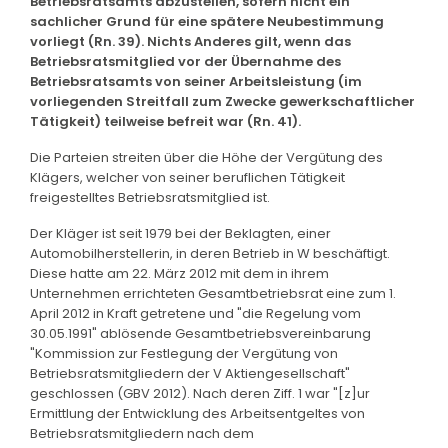
Betriebsratsamts abzustellen, sofern nicht ein
sachlicher Grund für eine spätere Neubestimmung
vorliegt (Rn. 39). Nichts Anderes gilt, wenn das
Betriebsratsmitglied vor der Übernahme des
Betriebsratsamts von seiner Arbeitsleistung (im
vorliegenden Streitfall zum Zwecke gewerkschaftlicher
Tätigkeit) teilweise befreit war (Rn. 41).
Die Parteien streiten über die Höhe der Vergütung des
Klägers, welcher von seiner beruflichen Tätigkeit
freigestelltes Betriebsratsmitglied ist.
Der Kläger ist seit 1979 bei der Beklagten, einer
Automobilherstellerin, in deren Betrieb in W beschäftigt.
Diese hatte am 22. März 2012 mit dem in ihrem
Unternehmen errichteten Gesamtbetriebsrat eine zum 1.
April 2012 in Kraft getretene und "die Regelung vom
30.05.1991" ablösende Gesamtbetriebsvereinbarung
"Kommission zur Festlegung der Vergütung von
Betriebsratsmitgliedern der V Aktiengesellschaft"
geschlossen (GBV 2012). Nach deren Ziff. 1 war "[z]ur
Ermittlung der Entwicklung des Arbeitsentgeltes von
Betriebsratsmitgliedern nach dem