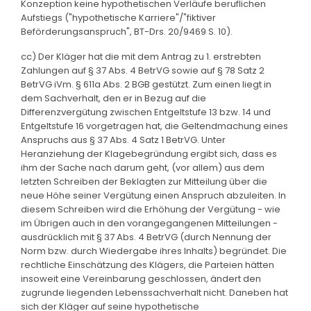
Konzeption keine hypothetischen Verläufe beruflichen
Aufstiegs ("hypothetische Karriere"/"fiktiver
Beförderungsanspruch", BT-Drs. 20/9469 S. 10).
cc) Der Kläger hat die mit dem Antrag zu 1. erstrebten
Zahlungen auf § 37 Abs. 4 BetrVG sowie auf § 78 Satz 2
BetrVG iVm. § 611a Abs. 2 BGB gestützt. Zum einen liegt in
dem Sachverhalt, den er in Bezug auf die
Differenzvergütung zwischen Entgeltstufe 13 bzw. 14 und
Entgeltstufe 16 vorgetragen hat, die Geltendmachung eines
Anspruchs aus § 37 Abs. 4 Satz 1 BetrVG. Unter
Heranziehung der Klagebegründung ergibt sich, dass es
ihm der Sache nach darum geht, (vor allem) aus dem
letzten Schreiben der Beklagten zur Mitteilung über die
neue Höhe seiner Vergütung einen Anspruch abzuleiten. In
diesem Schreiben wird die Erhöhung der Vergütung - wie
im Übrigen auch in den vorangegangenen Mitteilungen -
ausdrücklich mit § 37 Abs. 4 BetrVG (durch Nennung der
Norm bzw. durch Wiedergabe ihres Inhalts) begründet. Die
rechtliche Einschätzung des Klägers, die Parteien hätten
insoweit eine Vereinbarung geschlossen, ändert den
zugrunde liegenden Lebenssachverhalt nicht. Daneben hat
sich der Kläger auf seine hypothetische