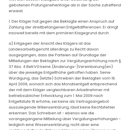
gebotenen Prüfungsreihenfolge als in der Sache zutreffend
erweist.
1. Der Kläger hat gegen die Beklagte einen Anspruch auf
Zahlung der streitbefangenen Entgeltdifferenzen. Er dringt
insoweit bereits mit dem primären Klagegrund durch.
a) Entgegen der Ansicht des Klägers ist das
Landesarbeitsgericht allerdings zu Recht davon
ausgegangen, dass die Parteien auf Grundlage der
Mitteilungen der Beklagten zur Vergütungserhöhung nach §
37 Abs. 4 BetrVG keine (Änderungs-)Vereinbarung(en)
über die jeweilige Entgelthöhe getroffen haben. Seine
Würdigung, das (letzte) Schreiben der Beklagten vom 16.
April 2009, wonach sich das Monatsentgelt entsprechend
der mit dem Kläger vergleichbaren Arbeitnehmer mit
betriebsüblicher Entwicklung zum 1. Mai 2009 nach
Entgeltstufe 16 erhöhe, sei keine als Vertragsangebot
auszulegende Willenserklärung, lässt keine Rechtsfehler
erkennen. Das Schreiben ist - ebenso wie die
vorangegangene Mitteilung über Vergütungserhöhungen -
lediglich eine Wissenserklärung, nicht aber eine