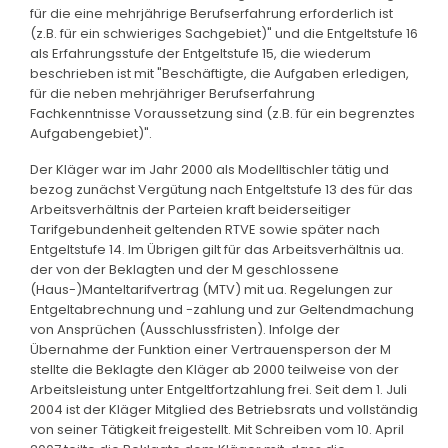
für die eine mehrjährige Berufserfahrung erforderlich ist
(z.B. für ein schwieriges Sachgebiet)" und die Entgeltstufe 16
als Erfahrungsstufe der Entgeltstufe 15, die wiederum
beschrieben ist mit "Beschäftigte, die Aufgaben erledigen,
für die neben mehrjähriger Berufserfahrung
Fachkenntnisse Voraussetzung sind (z.B. für ein begrenztes
Aufgabengebiet)".
Der Kläger war im Jahr 2000 als Modelltischler tätig und
bezog zunächst Vergütung nach Entgeltstufe 13 des für das
Arbeitsverhältnis der Parteien kraft beiderseitiger
Tarifgebundenheit geltenden RTVE sowie später nach
Entgeltstufe 14. Im Übrigen gilt für das Arbeitsverhältnis ua.
der von der Beklagten und der M geschlossene
(Haus-)Manteltarifvertrag (MTV) mit ua. Regelungen zur
Entgeltabrechnung und -zahlung und zur Geltendmachung
von Ansprüchen (Ausschlussfristen). Infolge der
Übernahme der Funktion einer Vertrauensperson der M
stellte die Beklagte den Kläger ab 2000 teilweise von der
Arbeitsleistung unter Entgeltfortzahlung frei. Seit dem 1. Juli
2004 ist der Kläger Mitglied des Betriebsrats und vollständig
von seiner Tätigkeit freigestellt. Mit Schreiben vom 10. April