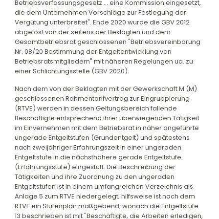
Betriebsverfassungsgesetz ... eine Kommission eingesetzt,
die dem Unternehmen Vorschläge zur Festlegung der
Vergütung unterbreitet". Ende 2020 wurde die GBV 2012
abgelöst von der seitens der Beklagten und dem
Gesamtbetriebsrat geschlossenen "Betriebsvereinbarung
Nr. 08/20 Bestimmung der Entgeltentwicklung von
Betriebsratsmitgliedern" mit näheren Regelungen ua. zu
einer Schlichtungsstelle (GBV 2020).
Nach dem von der Beklagten mit der Gewerkschaft M (M)
geschlossenen Rahmentarifvertrag zur Eingruppierung
(RTVE) werden in dessen Geltungsbereich fallende
Beschäftigte entsprechend ihrer überwiegenden Tätigkeit
im Einvernehmen mit dem Betriebsrat in näher angeführte
ungerade Entgeltstufen (Grundentgelt) und spätestens
nach zweijähriger Erfahrungszeit in einer ungeraden
Entgeltstufe in die nächsthöhere gerade Entgeltstufe
(Erfahrungsstufe) eingestuft. Die Beschreibung der
Tätigkeiten und ihre Zuordnung zu den ungeraden
Entgeltstufen ist in einem umfangreichen Verzeichnis als
Anlage 5 zum RTVE niedergelegt; hilfsweise ist nach dem
RTVE ein Stufenplan maßgebend, wonach die Entgeltstufe
13 beschrieben ist mit "Beschäftigte, die Arbeiten erledigen,