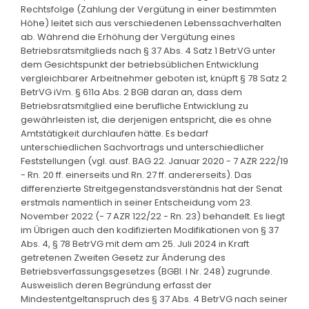
Rechtsfolge (Zahlung der Vergütung in einer bestimmten
Höhe) leitet sich aus verschiedenen Lebenssachverhalten
ab. Während die Erhöhung der Vergütung eines
Betriebsratsmitglieds nach § 37 Abs. 4 Satz 1 BetrVG unter
dem Gesichtspunkt der betriebsüblichen Entwicklung
vergleichbarer Arbeitnehmer geboten ist, knüpft § 78 Satz 2
BetrVG iVm. § 611a Abs. 2 BGB daran an, dass dem
Betriebsratsmitglied eine berufliche Entwicklung zu
gewährleisten ist, die derjenigen entspricht, die es ohne
Amtstätigkeit durchlaufen hätte. Es bedarf
unterschiedlichen Sachvortrags und unterschiedlicher
Feststellungen (vgl. ausf. BAG 22. Januar 2020 - 7 AZR 222/19
- Rn. 20 ff. einerseits und Rn. 27 ff. andererseits). Das
differenzierte Streitgegenstandsverständnis hat der Senat
erstmals namentlich in seiner Entscheidung vom 23.
November 2022 (- 7 AZR 122/22 - Rn. 23) behandelt. Es liegt
im Übrigen auch den kodifizierten Modifikationen von § 37
Abs. 4, § 78 BetrVG mit dem am 25. Juli 2024 in Kraft
getretenen Zweiten Gesetz zur Änderung des
Betriebsverfassungsgesetzes (BGBl. I Nr. 248) zugrunde.
Ausweislich deren Begründung erfasst der
Mindestentgeltanspruch des § 37 Abs. 4 BetrVG nach seiner