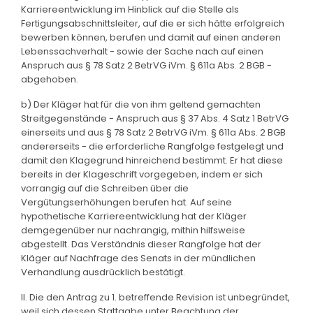
Karriereentwicklung im Hinblick auf die Stelle als
Fertigungsabschnittsleiter, auf die er sich hätte erfolgreich
bewerben können, berufen und damit auf einen anderen
Lebenssachverhalt - sowie der Sache nach auf einen
Anspruch aus § 78 Satz 2 BetrVG iVm. § 611a Abs. 2 BGB -
abgehoben.
b) Der Kläger hat für die von ihm geltend gemachten
Streitgegenstände - Anspruch aus § 37 Abs. 4 Satz 1 BetrVG
einerseits und aus § 78 Satz 2 BetrVG iVm. § 611a Abs. 2 BGB
andererseits - die erforderliche Rangfolge festgelegt und
damit den Klagegrund hinreichend bestimmt. Er hat diese
bereits in der Klageschrift vorgegeben, indem er sich
vorrangig auf die Schreiben über die
Vergütungserhöhungen berufen hat. Auf seine
hypothetische Karriereentwicklung hat der Kläger
demgegenüber nur nachrangig, mithin hilfsweise
abgestellt. Das Verständnis dieser Rangfolge hat der
Kläger auf Nachfrage des Senats in der mündlichen
Verhandlung ausdrücklich bestätigt.
II. Die den Antrag zu 1. betreffende Revision ist unbegründet,
weil sich dessen Stattgabe unter Beachtung der