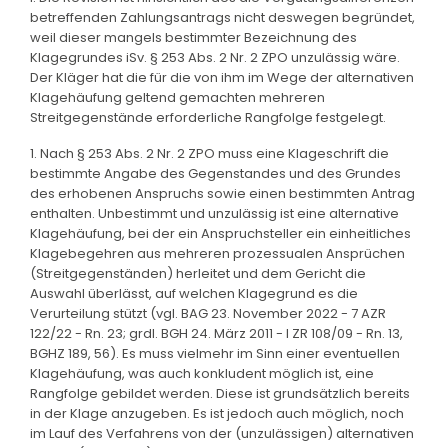
betreffenden Zahlungsantrags nicht deswegen begründet,
weil dieser mangels bestimmter Bezeichnung des
Klagegrundes iSv. § 253 Abs. 2 Nr. 2 ZPO unzulässig wäre.
Der Kläger hat die für die von ihm im Wege der alternativen
Klagehäufung geltend gemachten mehreren
Streitgegenstände erforderliche Rangfolge festgelegt.
1. Nach § 253 Abs. 2 Nr. 2 ZPO muss eine Klageschrift die
bestimmte Angabe des Gegenstandes und des Grundes
des erhobenen Anspruchs sowie einen bestimmten Antrag
enthalten. Unbestimmt und unzulässig ist eine alternative
Klagehäufung, bei der ein Anspruchsteller ein einheitliches
Klagebegehren aus mehreren prozessualen Ansprüchen
(Streitgegenständen) herleitet und dem Gericht die
Auswahl überlässt, auf welchen Klagegrund es die
Verurteilung stützt (vgl. BAG 23. November 2022 - 7 AZR
122/22 - Rn. 23; grdl. BGH 24. März 2011 - I ZR 108/09 - Rn. 13,
BGHZ 189, 56). Es muss vielmehr im Sinn einer eventuellen
Klagehäufung, was auch konkludent möglich ist, eine
Rangfolge gebildet werden. Diese ist grundsätzlich bereits
in der Klage anzugeben. Es ist jedoch auch möglich, noch
im Lauf des Verfahrens von der (unzulässigen) alternativen