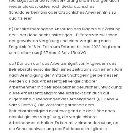
rechtsgestaltende Willenserklärung und im Übrigen auch
weder als abstraktes noch deklaratorisches
Schuldanerkenntnis oder tatsächliches Anerkenntnis zu
qualifizieren.
b) Der streitbefangene Anspruch des Klägers auf Zahlung
der - der Höhe nach unstreitigen - Differenzen zwischen
der gewährten Vergütung und einer Vergütung nach
Entgeltstufe 16 im Zeitraum Februar bis Mai 2023 folgt aber
unmittelbar aus § 37 Abs. 4 Satz 1 BetrVG.
aa) Danach darf das Arbeitsentgelt von Mitgliedern des
Betriebsrats einschließlich eines Zeitraums von einem Jahr
nach Beendigung der Amtszeit nicht geringer bemessen
werden als das Arbeitsentgelt vergleichbarer
Arbeitnehmer mit betriebsüblicher beruflicher Entwicklung;
diese Arbeitsentgeltgarantie erstreckt sich auch auf
allgemeine Zuwendungen des Arbeitgebers (§ 37 Abs. 4
Satz 2 BetrVG). Die Vorschrift garantiert dem
Betriebsratsmitglied nicht zwingend die der Höhe nach
absolut gleiche Vergütung, die vergleichbare
Arbeitnehmer erhalten. Es kommt vielmehr darauf an, ob
die Gehaltsentwicklung des Betriebsratsmitglieds in