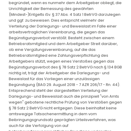
begründet, wenn es nunmehr dem Arbeitgeber obliegt, die
Unrichtigkeit der Bemessung des gewährten
(Mindest-)Entgelts iSv. § 37 Abs. 4 Satz 1 BetrVG darzulegen
und ggf. zu beweisen. Dies entspricht vielmehr der
Verteilung der Darlegungs- und Beweislast im Falle einer
arbeitsvertraglichen Vereinbarung, die gegen das
Begünstigungsverbot verstößt. Besteht zwischen einem
Betriebsratsmitglied und dem Arbeitgeber Streit darüber,
ob eine Vergütungsvereinbarung, auf die das
Betriebsratsmitglied eine Zahlungsverpflichtung des
Arbeitgebers stützt, wegen eines Verstoßes gegen das
Begünstigungsverbot des § 78 Satz 2 BetrVG nach § 134 BGB
nichtig ist, trägt der Arbeitgeber die Darlegungs- und
Beweislast für das Vorliegen einer unzulässigen
Begünstigung (BAG 29. August 2018 - 7 AZR 206/17 - Rn. 44).
Entsprechend steht der dargestellten Verteilung der
Darlegungs- und Beweislast auch die prinzipiell "von Amts
wegen" gebotene rechtliche Prüfung von Verstößen gegen
§ 78 Satz 2 BetrVG nicht entgegen. Diese beinhaltet keine
amtswegige Tatsachenermittlung in dem vom
Beibringungsgrundsatz geprägten Urteilsverfahren, was
auch für die Verfolgung von auf