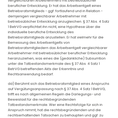
vergleichbaren Arbeitnehmers mit betriebsüblicher
beruflicher Entwicklung. Er hat das Arbeitsentgelt eines
Betriebsratsmitglieds - ggf. fortlaufend und in Relation -
demjenigen vergleichbarer Arbeitnehmer mit
betriebsüblicher Entwicklung anzugleichen. § 37 Abs. 4 Satz
1 BetrVG verpflichtet ihn nicht, eine Hypothese über die
individuelle berufliche Entwicklung des
Betriebsratsmitglieds anzustellen. Er hat vielmehr für die
Bemessung des Arbeitsentgelts von
Betriebsratsmitgliedern das Arbeitsentgelt vergleichbarer
Arbeitnehmer mit betriebsüblicher beruflicher Entwicklung
heranzuziehen, was eines die (gedankliche) Subsumtion
unter die Tatbestandsmerkmale des § 37 Abs. 4 Satz 1
BetrVG betreffenden Akts der Erkenntnis und
Rechtsanwendung bedarf.
dd) Berühmt sich das Betriebsratsmitglied eines Anspruchs
auf Vergütungsanpassung nach § 37 Abs. 4 Satz 1 BetrVG,
trifft es nach allgemeinen Regeln die Darlegungs- und
Beweislast für die rechtsbegründenden
Tatbestandsmerkmale. Wer eine Rechtsfolge für sich in
Anspruch nimmt, hat die rechtsbegründenden und die
rechtserhaltenden Tatsachen zu behaupten und ggf. zu