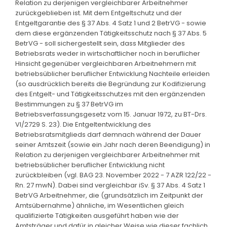
Relation zu derjenigen vergleichbarer Arbeitnehmer
zurückgeblieben ist. Mit dem Entgeltschutz und der
Entgeltgarantie des § 37 Abs. 4 Satz 1 und 2 BetrVG - sowie
dem diese ergänzenden Tätigkeitsschutz nach § 37 Abs. 5
BetrVG - soll sichergestellt sein, dass Mitglieder des
Betriebsrats weder in wirtschaftlicher noch in beruflicher
Hinsicht gegenüber vergleichbaren Arbeitnehmern mit
betriebsüblicher beruflicher Entwicklung Nachteile erleiden
(so ausdrücklich bereits die Begründung zur Kodifizierung
des Entgelt- und Tätigkeitsschutzes mit den ergänzenden
Bestimmungen zu § 37 BetrVG im
Betriebsverfassungsgesetz vom 15. Januar 1972, zu BT-Drs.
VI/2729 S. 23). Die Entgeltentwicklung des
Betriebsratsmitglieds darf demnach während der Dauer
seiner Amtszeit (sowie ein Jahr nach deren Beendigung) in
Relation zu derjenigen vergleichbarer Arbeitnehmer mit
betriebsüblicher beruflicher Entwicklung nicht
zurückbleiben (vgl. BAG 23. November 2022 - 7 AZR 122/22 -
Rn. 27 mwN). Dabei sind vergleichbar iSv. § 37 Abs. 4 Satz 1
BetrVG Arbeitnehmer, die (grundsätzlich im Zeitpunkt der
Amtsübernahme) ähnliche, im Wesentlichen gleich
qualifizierte Tätigkeiten ausgeführt haben wie der
Amtsträger und dafür in gleicher Weise wie dieser fachlich