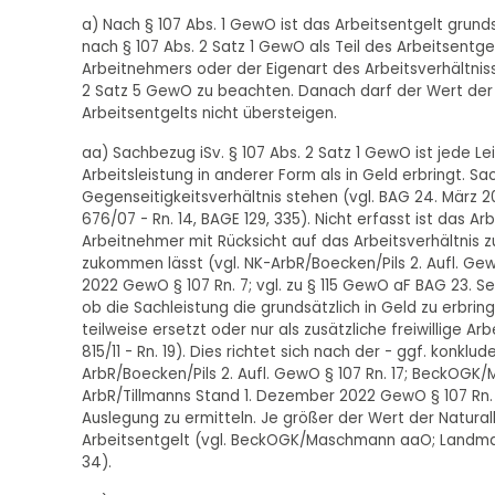
a) Nach § 107 Abs. 1 GewO ist das Arbeitsentgelt grun
nach § 107 Abs. 2 Satz 1 GewO als Teil des Arbeitsentg
Arbeitnehmers oder der Eigenart des Arbeitsverhältnisse
2 Satz 5 GewO zu beachten. Danach darf der Wert der
Arbeitsentgelts nicht übersteigen.
aa) Sachbezug iSv. § 107 Abs. 2 Satz 1 GewO ist jede Le
Arbeitsleistung in anderer Form als in Geld erbringt. S
Gegenseitigkeitsverhältnis stehen (vgl. BAG 24. März 200
676/07 - Rn. 14, BAGE 129, 335). Nicht erfasst ist das 
Arbeitnehmer mit Rücksicht auf das Arbeitsverhältnis 
zukommen lässt (vgl. NK-ArbR/Boecken/Pils 2. Aufl. 
2022 GewO § 107 Rn. 7; vgl. zu § 115 GewO aF BAG 23. Se
ob die Sachleistung die grundsätzlich in Geld zu erbr
teilweise ersetzt oder nur als zusätzliche freiwillige 
815/11 - Rn. 19). Dies richtet sich nach der - ggf. konk
ArbR/Boecken/Pils 2. Aufl. GewO § 107 Rn. 17; BeckOGK
ArbR/Tillmanns Stand 1. Dezember 2022 GewO § 107 Rn. 6;
Auslegung zu ermitteln. Je größer der Wert der Natural
Arbeitsentgelt (vgl. BeckOGK/Maschmann aaO; Land
34).