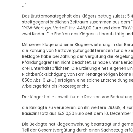
..."
Das Bruttomonatsgehalt des Klägers betrug zuletzt 5.
streitgegenständlichen Zeitraum zusammen aus dem "Jah
"PKW-Wert gw. Vorteil" iHv. 445,00 Euro und dem "PKW-KM
zwei Kinder. Die Ehefrau des Klägers ist berufstätig u
Mit seiner Klage und einer Klageerweiterung in der Beru
die Zahlung von Nettovergütungsdifferenzen für die Zeit
Beklagte habe bei Zahlung der Vergütung die Regelunge
Pfändungsgrenzen nicht beachtet. Er habe unter Berück
drei Unterhaltspflichten. Die Erzielung eines eigenen E
Nichtberücksichtigung von Familienangehörigen könne n
850c Abs. 6 ZPO) erfolgen, eine solche Entscheidung s
Arbeitsgericht als Prozessgericht.
Der Kläger hat - soweit für die Revision von Bedeutun
die Beklagte zu verurteilen, an ihn weitere 29.639,14 E
Basiszinssatz aus 15.210,30 Euro seit dem 10. Dezember
Die Beklagte hat Klageabweisung beantragt und gemei
Teil der Gesamtvergütung durch einen Sachbezug erfüll