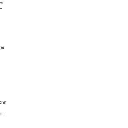
ar
%-
ber
kann
s. 1