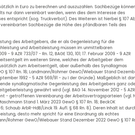
dsätzlich in Euro zu berechnen und auszuzahlen. Sachbezüge könne
elts nur dann vereinbart werden, wenn dies dem Interesse des
s entspricht (sog. Truckverbot). Des Weiteren ist hierbei § 107 Ab
 vereinbarten Sachbezüge die Höhe des pfändbaren Teils des
istung des Arbeitgebers, die er als Gegenleistung für die
achleistung und Arbeitsleistung müssen im unmittelbaren
9 - 9 AZR 733/07 - Rn. 12, BAGE 130, 101; 17. Februar 2009 - 9 AZR
Arbeitsentgelt im weiteren Sinne, welches der Arbeitgeber dem
zusätzlich zum Arbeitsentgelt, aber außerhalb des Synallagmas
GewO § 107 Rn. 18; Landmann/Rohmer GewO/Wiebauer Stand Dezemb
ptember 1992 - 5 AZR 569/91 - zu I der Gründe). Maßgeblich ist dam
ingende synallagmatische Gegenleistung des Arbeitgebers ganz od
Arbeitgeberleistung gewährt wird (vgl. BAG 14. November 2012 - 5 AZR
ludent - getroffenen Vereinbarung der Arbeitsvertragsparteien (vgl. 
/Maschmann Stand 1. März 2023 GewO § 107 Rn. 18; BeckOK
 Schaub ArbR-HdB/Linck 19. Aufl. § 68 Rn. 8). Deren Inhalt ist durc
leistung, desto mehr spricht für eine Einordnung als echtes
mann/Rohmer GewO/Wiebauer Stand Dezember 2022 GewO § 107 R