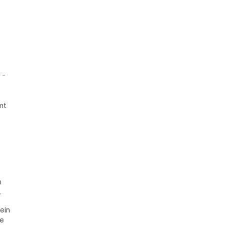
 -
mt
n
.
ein
ne