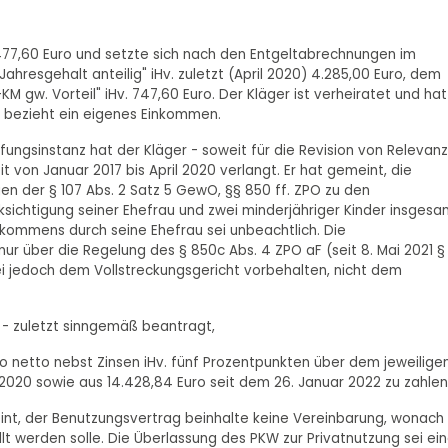
477,60 Euro und setzte sich nach den Entgeltabrechnungen im
resgehalt anteilig" iHv. zuletzt (April 2020) 4.285,00 Euro, dem
 gw. Vorteil" iHv. 747,60 Euro. Der Kläger ist verheiratet und hat
nd bezieht ein eigenes Einkommen.
fungsinstanz hat der Kläger - soweit für die Revision von Relevanz
 von Januar 2017 bis April 2020 verlangt. Er hat gemeint, die
n der § 107 Abs. 2 Satz 5 GewO, §§ 850 ff. ZPO zu den
sichtigung seiner Ehefrau und zwei minderjähriger Kinder insgesa
inkommens durch seine Ehefrau sei unbeachtlich. Die
ur über die Regelung des § 850c Abs. 4 ZPO aF (seit 8. Mai 2021 §
ei jedoch dem Vollstreckungsgericht vorbehalten, nicht dem
g - zuletzt sinngemäß beantragt,
uro netto nebst Zinsen iHv. fünf Prozentpunkten über dem jeweilige
 2020 sowie aus 14.428,84 Euro seit dem 26. Januar 2022 zu zahlen
nt, der Benutzungsvertrag beinhalte keine Vereinbarung, wonach 
t werden solle. Die Überlassung des PKW zur Privatnutzung sei ei