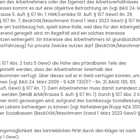
n des Arbeitnehmers oder der Eigenart des Arbeitsverhältnisses
esses kommt es auf eine objektive Betrachtung an (vgl. BAG 24. 
ause 5. Aufl. § 67 Rn. 1; HWK/Lembke 10. Aufl. § 107 GewO Rn. 29;
 107 Rn. 7; BeckOGK/Maschmann Stand 1. März 2023 GewO § 107 Rn
e am Sachbezug hat, spielt keine Rolle, weil dies für den Arbeitge
rend geregelt wird. Im Regelfall wird ein solches Interesse
en einhergeht. Ein Interesse des Arbeitnehmers ist grundsätzlich
ienstfahrzeug) für private Zwecke nutzen darf (BeckOGK/Maschma
 107 Abs. 2 Satz 5 GewO die Höhe des pfändbaren Teils des
rgestellt werden, dass der Arbeitnehmer innerhalb des
ommen verfügt. Über dieses soll er in Geld verfügen können, um
 (vgl. BAG 24. März 2009 - 9 AZR 733/07 - Rn. 21, BAGE 130, 101;
. Aufl. GewO § 107 Rn. 7). Dem Arbeitnehmer muss damit zumindest 
erden (MHdB ArbR/Krause 5. Aufl. § 67 Rn. 1). Durch § 107 Abs. 2 
mer nicht gezwungen wird, aufgrund des Sachbezugs Sozialleistun
en Lebens befriedigen zu können (vgl. Reifelsberger/Kopp NZA 2013
 der Sozialkassen (BeckOGK/Maschmann Stand 1. März 2023 GewO 
ungsmöglichkeit des betrieblichen PKW durch den Kläger ist nach
tz 1 GewO.