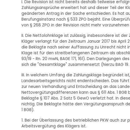
I. Die Revision ist nicht bereits deshalb teilweise erfol
Zahlungsansprüche erweitert hat und dieser Teil der K
geänderten Antrag in der Sache entschieden. Es hat aus
Berufungsinstanz nach § 533 ZPO bejaht. Eine Überprü
von § 268 ZPO in der Revision nicht mehr vorzunehmen (
II. Die Nettolohnklage ist zulässig, insbesondere ist de
Kläger verlangt für den Zeitraum Januar 2017 bis Apri
die Beklagte nach seiner Auffassung zu Unrecht nicht
Klage ist für den streitbefangenen Zeitraum als absc
93/19 - Rn. 20 mwN, BAGE 171, 161). Den Darlegungen de
sich die "Gesamtklage" zusammensetzt (hierzu BAG 19. M
III. In welchem Umfang die Zahlungsklage begründet ist
Landesarbeitsgerichts nicht endentscheiden. Das führ
zur neuen Verhandlung und Entscheidung an das Landes
Nettovergütungsdifferenzen kann aus § 611 Abs. 1 BGB bz
Beklagte § 107 Abs. 2 Satz 5 GewO verletzt hat. In di
nichtig. Die Beklagte hätte den Vergütungsanspruch de
1 BGB).
1. Bei der Überlassung des betrieblichen PKW auch zur 
Arbeitsvergütung des Klägers ist.