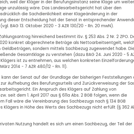
greich, weil der Kläger in der Berufungsinstanz seine Klage um weite
lage unzulässig wäre. Das Landesarbeitsgericht hat über den
drücklich die Sachdienlichkeit einer Klageänderung in der
fung dieser Entscheidung hat der Senat in entsprechender Anwen
vgl. BAG 13. Oktober 2020 - 3 AZR 130/20 - Rn. 20 mwN).
r Zahlungsantrag hinreichend bestimmt iSv. § 253 Abs. 2 Nr. 2 ZPO. D
l 2020 konkret abgerechnete Beträge als Nettoarbeitsentgelt, welc
 in Geldbeträgen, sondern mittels Sachbezug zugewendet habe. Di
hließende Gesamtklage zu verstehen (dazu BAG 24. Juni 2020 - 5 A
s Klägers ist zu entnehmen, aus welchen konkreten Einzelforderun
ärz 2014 - 7 AZR 480/12 - Rn. 11).
, kann der Senat auf der Grundlage der bisherigen Feststellungen
t zur Aufhebung des Berufungsurteils und Zurückverweisung der Sa
arbeitsgericht. Ein Anspruch des Klägers auf Zahlung von
w. seit dem 1. April 2017 aus § 611a Abs. 2 BGB folgen, wenn die
esem Fall wäre die Vereinbarung des Sachbezugs nach § 134 BGB
s Klägers in Höhe des Werts des Sachbezugs nicht erfüllt (§ 362 A
privaten Nutzung handelt es sich um einen Sachbezug, der Teil der