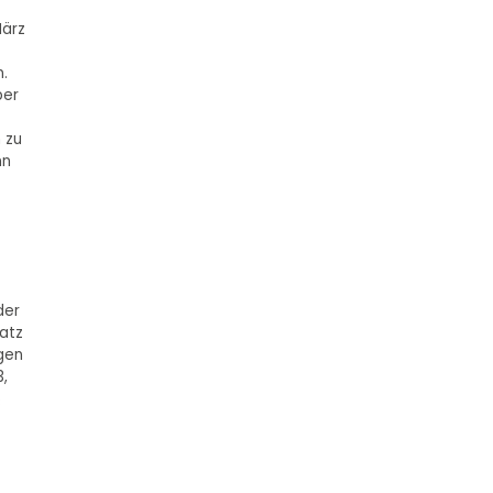
März
.
ber
 zu
nn
der
Satz
gen
,
§