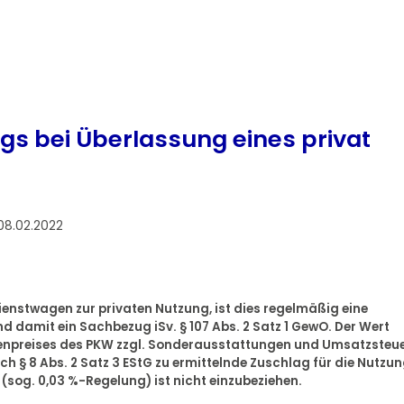
s bei Überlassung eines privat
08.02.2022
enstwagen zur privaten Nutzung, ist dies regelmäßig eine
d damit ein Sachbezug iSv. § 107 Abs. 2 Satz 1 GewO. Der Wert
stenpreises des PKW zzgl. Sonderausstattungen und Umsatzsteu
h § 8 Abs. 2 Satz 3 EStG zu ermittelnde Zuschlag für die Nutzu
sog. 0,03 %-Regelung) ist nicht einzubeziehen.