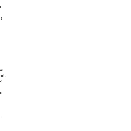
n
s.
er
it,
er
NK-
h
n.