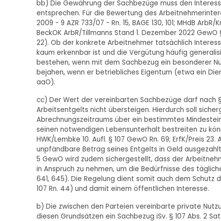
bb) Die Gewährung der Sachbezüge muss den Interesse
entsprechen. Für die Bewertung des Arbeitnehmerinter
2009 - 9 AZR 733/07 - Rn. 15, BAGE 130, 101; MHdB ArbR/Kr
BeckOK ArbR/Tillmanns Stand 1. Dezember 2022 GewO §
22). Ob der konkrete Arbeitnehmer tatsächlich Interess
kaum erkennbar ist und die Vergütung häufig generalisie
bestehen, wenn mit dem Sachbezug ein besonderer Nutz
bejahen, wenn er betriebliches Eigentum (etwa ein D
aaO).
cc) Der Wert der vereinbarten Sachbezüge darf nach §
Arbeitsentgelts nicht übersteigen. Hierdurch soll siche
Abrechnungszeitraums über ein bestimmtes Mindesteink
seinen notwendigen Lebensunterhalt bestreiten zu können
HWK/Lembke 10. Aufl. § 107 GewO Rn. 69; ErfK/Preis 23
unpfändbare Betrag seines Entgelts in Geld ausgezahlt w
5 GewO wird zudem sichergestellt, dass der Arbeitneh
in Anspruch zu nehmen, um die Bedürfnisse des täglich
641, 645). Die Regelung dient somit auch dem Schutz
107 Rn. 44) und damit einem öffentlichen Interesse.
b) Die zwischen den Parteien vereinbarte private Nutz
diesen Grundsätzen ein Sachbezug iSv. § 107 Abs. 2 Sa