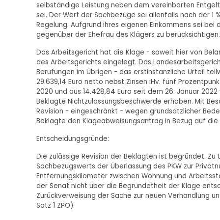
selbständige Leistung neben dem vereinbarten Entgelt
sei. Der Wert der Sachbezüge sei allenfalls nach der 1
Regelung. Aufgrund ihres eigenen Einkommens sei bei 
gegenüber der Ehefrau des Klägers zu berücksichtigen.
Das Arbeitsgericht hat die Klage - soweit hier von Be
des Arbeitsgerichts eingelegt. Das Landesarbeitsgeric
Berufungen im Übrigen - das erstinstanzliche Urteil te
29.639,14 Euro netto nebst Zinsen iHv. fünf Prozentpun
2020 und aus 14.428,84 Euro seit dem 26. Januar 2022 ve
Beklagte Nichtzulassungsbeschwerde erhoben. Mit Besch
Revision - eingeschränkt - wegen grundsätzlicher Bedeu
Beklagte den Klageabweisungsantrag in Bezug auf die 
Entscheidungsgründe:
Die zulässige Revision der Beklagten ist begründet. Zu
Sachbezugswerts der Überlassung des PKW zur Privatnu
Entfernungskilometer zwischen Wohnung und Arbeitsst
der Senat nicht über die Begründetheit der Klage entsc
Zurückverweisung der Sache zur neuen Verhandlung und 
Satz 1 ZPO).