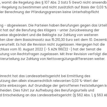
, womit die Regelung des § 107 Abs. 2 Satz 5 GewO nicht anwendb
 %-Regelung zu bestimmen und nicht zusätzlich auf Basis der 0,03 
der Berechnung der Pfändungsgrenzen keine Unterhaltspflicht
lang - abgewiesen. Die Parteien haben Berufungen gegen das Urteil
ht hat auf die Berufung des Klägers - unter Zurückweisung der
ilweise abgeändert und die Beklagte zur Zahlung von weiteren
kten über dem Basiszinssatz aus 15.210,30 Euro seit dem 10. Dezem
rurteilt. Es hat die Revision nicht zugelassen. Hiergegen hat die
luss vom 10. August 2022 (- 5 AZN 199/22 -) hat der Senat die
tung von Rechtsfragen zugelassen. Mit ihrer Revision verfolgt die
Verurteilung zur Zahlung von Nettovergütungsdifferenzen weiter.
 Unrecht hat das Landesarbeitsgericht bei Ermittlung des
tzung den allein steuerrechtlich relevanten 0,03 %-Wert der
ätte einbezogen. Auf Grundlage der getroffenen Feststellungen 
heiden. Dies führt zur Aufhebung des Berufungsurteils und
Entscheidung an das Landesarbeitsgericht (§ 562 Abs. 1, § 563 Ab