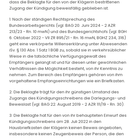
dass die Beklagte für den von der Klägerin bestrittenen
Zugang der Kündigung beweisfällig geblieben ist.
1. Nach der ständigen Rechtsprechung des
Bundesarbeitsgerichts (vgl. BAG 20. Juni 2024 - 2 AZR
213/23 - Rn. 10 mwN) und des Bundesgerichtshofs (vgl. BGH
6. Oktober 2022 - VII ZR 895/21 - Rn. 16 mwN, BGHZ 234, 316)
geht eine verkörperte Willenserklärung unter Abwesenden
iSv. § 130 Abs. 1 Satz 1 BGB zu, sobald sie in verkehrsüblicher
Weise in die tatsächliche Verfügungsgewalt des
Empfängers gelangt ist und für diesen unter gewöhnlichen
Verhältnissen die Möglichkeit besteht, von ihr Kenntnis zu
nehmen. Zum Bereich des Empfängers gehören von ihm
vorgehaltene Empfangseinrichtungen wie ein Briefkasten.
2. Die Beklagte trägt für den ihr günstigen Umstand des
Zugangs des Kündigungsschreibens die Darlegungs- und
Beweislast (vgl. BAG 22. August 2019 - 2 AZR 111/19 - Rn. 30).
3. Die Beklagte hat für den von ihr behaupteten Einwurf des
Kündigungsschreibens am 28. Juli 2022 in den
Hausbriefkasten der Klägerin keinen Beweis angeboten,
insbesondere keinen Zeugenbeweis der Person, die den