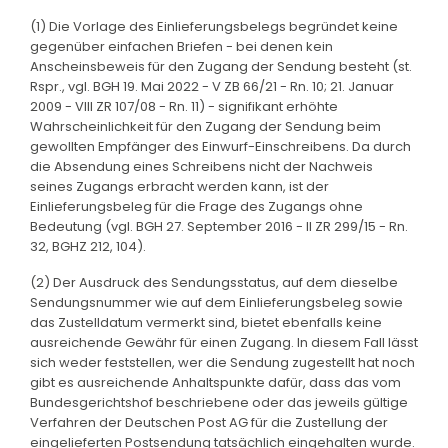
(1) Die Vorlage des Einlieferungsbelegs begründet keine
gegenüber einfachen Briefen - bei denen kein
Anscheinsbeweis für den Zugang der Sendung besteht (st.
Rspr., vgl. BGH 19. Mai 2022 - V ZB 66/21 - Rn. 10; 21. Januar
2009 - VIII ZR 107/08 - Rn. 11) - signifikant erhöhte
Wahrscheinlichkeit für den Zugang der Sendung beim
gewollten Empfänger des Einwurf-Einschreibens. Da durch
die Absendung eines Schreibens nicht der Nachweis
seines Zugangs erbracht werden kann, ist der
Einlieferungsbeleg für die Frage des Zugangs ohne
Bedeutung (vgl. BGH 27. September 2016 - II ZR 299/15 - Rn.
32, BGHZ 212, 104).
(2) Der Ausdruck des Sendungsstatus, auf dem dieselbe
Sendungsnummer wie auf dem Einlieferungsbeleg sowie
das Zustelldatum vermerkt sind, bietet ebenfalls keine
ausreichende Gewähr für einen Zugang. In diesem Fall lässt
sich weder feststellen, wer die Sendung zugestellt hat noch
gibt es ausreichende Anhaltspunkte dafür, dass das vom
Bundesgerichtshof beschriebene oder das jeweils gültige
Verfahren der Deutschen Post AG für die Zustellung der
eingelieferten Postsendung tatsächlich eingehalten wurde.