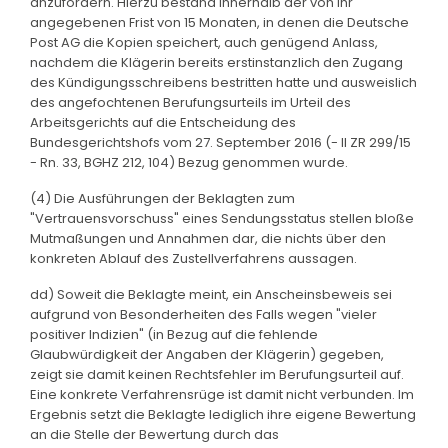
anzufordern. Hierzu bestand innerhalb der von ihr
angegebenen Frist von 15 Monaten, in denen die Deutsche
Post AG die Kopien speichert, auch genügend Anlass,
nachdem die Klägerin bereits erstinstanzlich den Zugang
des Kündigungsschreibens bestritten hatte und ausweislich
des angefochtenen Berufungsurteils im Urteil des
Arbeitsgerichts auf die Entscheidung des
Bundesgerichtshofs vom 27. September 2016 (- II ZR 299/15
- Rn. 33, BGHZ 212, 104) Bezug genommen wurde.
(4) Die Ausführungen der Beklagten zum
"Vertrauensvorschuss" eines Sendungsstatus stellen bloße
Mutmaßungen und Annahmen dar, die nichts über den
konkreten Ablauf des Zustellverfahrens aussagen.
dd) Soweit die Beklagte meint, ein Anscheinsbeweis sei
aufgrund von Besonderheiten des Falls wegen "vieler
positiver Indizien" (in Bezug auf die fehlende
Glaubwürdigkeit der Angaben der Klägerin) gegeben,
zeigt sie damit keinen Rechtsfehler im Berufungsurteil auf.
Eine konkrete Verfahrensrüge ist damit nicht verbunden. Im
Ergebnis setzt die Beklagte lediglich ihre eigene Bewertung
an die Stelle der Bewertung durch das