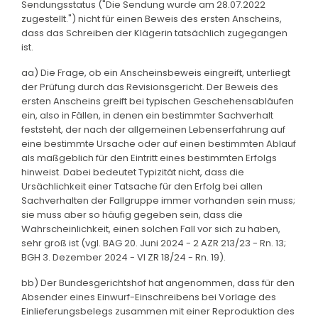
Sendungsstatus ("Die Sendung wurde am 28.07.2022
zugestellt.") nicht für einen Beweis des ersten Anscheins,
dass das Schreiben der Klägerin tatsächlich zugegangen
ist.
aa) Die Frage, ob ein Anscheinsbeweis eingreift, unterliegt
der Prüfung durch das Revisionsgericht. Der Beweis des
ersten Anscheins greift bei typischen Geschehensabläufen
ein, also in Fällen, in denen ein bestimmter Sachverhalt
feststeht, der nach der allgemeinen Lebenserfahrung auf
eine bestimmte Ursache oder auf einen bestimmten Ablauf
als maßgeblich für den Eintritt eines bestimmten Erfolgs
hinweist. Dabei bedeutet Typizität nicht, dass die
Ursächlichkeit einer Tatsache für den Erfolg bei allen
Sachverhalten der Fallgruppe immer vorhanden sein muss;
sie muss aber so häufig gegeben sein, dass die
Wahrscheinlichkeit, einen solchen Fall vor sich zu haben,
sehr groß ist (vgl. BAG 20. Juni 2024 - 2 AZR 213/23 - Rn. 13;
BGH 3. Dezember 2024 - VI ZR 18/24 - Rn. 19).
bb) Der Bundesgerichtshof hat angenommen, dass für den
Absender eines Einwurf-Einschreibens bei Vorlage des
Einlieferungsbelegs zusammen mit einer Reproduktion des