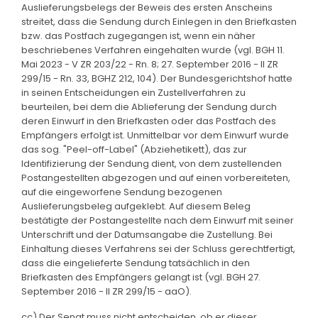
Auslieferungsbelegs der Beweis des ersten Anscheins
streitet, dass die Sendung durch Einlegen in den Briefkasten
bzw. das Postfach zugegangen ist, wenn ein näher
beschriebenes Verfahren eingehalten wurde (vgl. BGH 11.
Mai 2023 - V ZR 203/22 - Rn. 8; 27. September 2016 - II ZR
299/15 - Rn. 33, BGHZ 212, 104). Der Bundesgerichtshof hatte
in seinen Entscheidungen ein Zustellverfahren zu
beurteilen, bei dem die Ablieferung der Sendung durch
deren Einwurf in den Briefkasten oder das Postfach des
Empfängers erfolgt ist. Unmittelbar vor dem Einwurf wurde
das sog. "Peel-off-Label" (Abziehetikett), das zur
Identifizierung der Sendung dient, von dem zustellenden
Postangestellten abgezogen und auf einen vorbereiteten,
auf die eingeworfene Sendung bezogenen
Auslieferungsbeleg aufgeklebt. Auf diesem Beleg
bestätigte der Postangestellte nach dem Einwurf mit seiner
Unterschrift und der Datumsangabe die Zustellung. Bei
Einhaltung dieses Verfahrens sei der Schluss gerechtfertigt,
dass die eingelieferte Sendung tatsächlich in den
Briefkasten des Empfängers gelangt ist (vgl. BGH 27.
September 2016 - II ZR 299/15 - aaO).
cc) Der Senat muss nicht entscheiden, ob er dieser