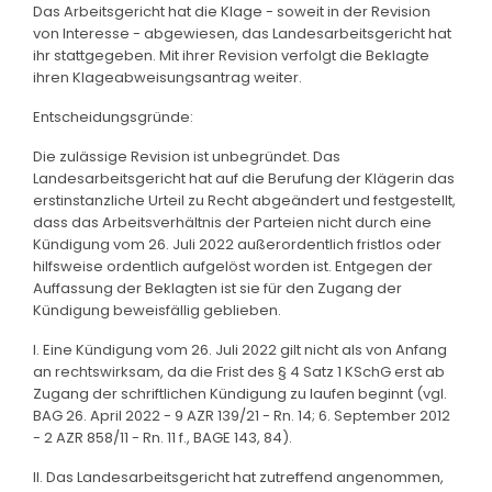
Das Arbeitsgericht hat die Klage - soweit in der Revision
von Interesse - abgewiesen, das Landesarbeitsgericht hat
ihr stattgegeben. Mit ihrer Revision verfolgt die Beklagte
ihren Klageabweisungsantrag weiter.
Entscheidungsgründe:
Die zulässige Revision ist unbegründet. Das
Landesarbeitsgericht hat auf die Berufung der Klägerin das
erstinstanzliche Urteil zu Recht abgeändert und festgestellt,
dass das Arbeitsverhältnis der Parteien nicht durch eine
Kündigung vom 26. Juli 2022 außerordentlich fristlos oder
hilfsweise ordentlich aufgelöst worden ist. Entgegen der
Auffassung der Beklagten ist sie für den Zugang der
Kündigung beweisfällig geblieben.
I. Eine Kündigung vom 26. Juli 2022 gilt nicht als von Anfang
an rechtswirksam, da die Frist des § 4 Satz 1 KSchG erst ab
Zugang der schriftlichen Kündigung zu laufen beginnt (vgl.
BAG 26. April 2022 - 9 AZR 139/21 - Rn. 14; 6. September 2012
- 2 AZR 858/11 - Rn. 11 f., BAGE 143, 84).
II. Das Landesarbeitsgericht hat zutreffend angenommen,