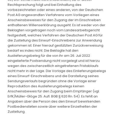
Rechtsprechung folgt und bei Einhaltung des
vorbezeichneten oder eines anderen, von der Deutschen
Post AG angewandten Verfahrens vom Vorliegen eines
Anscheinsbeweises für den Zugang der im Einschreiben
enthaltenen Willenserklärung ausgeht. Es ist weder von der
Beklagten vorgetragen noch vom Landesarbeitsgericht
festgestellt, welches Verfahren der Deutschen Post AG für
die Zustellung des Einwurf-Einschreibens zur Anwendung
gekommen ist. Einer hierauf gestützten Zurückverweisung
bedarf es indes nicht. Die Beklagte hat den
Auslieferungsbeleg für die von ihr am 26. Juli 2022
eingelieferte Postsendung nicht vorgelegt und ist hierzu
wegen des zwischenzeitlich eingetretenen Fristablaufs
nicht mehr in der Lage. Die Vorlage des Einlieferungsbelegs
eines Einwurf-Einschreibens und die Darstellung seines
Sendungsverlaufs begründen ohne die Vorlage einer
Reproduktion des Auslieferungsbelegs keinen
Anscheinsbeweis für den Zugang beim Empfänger (vgl.
ErfK/Müller-Glöge 25. Aufl. BGB § 620 Rn. 54). Es fehlt an
Angaben über die Person des den Einwurf bewirkenden
Postbediensteten sowie über weitere Einzelheiten der
Zustellung.