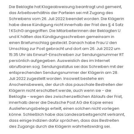
Die Beklagte hat Klageabweisung beantragt und gemeint,
das Arbeitsverhältnis der Parteien sei mit Zugang des
Schreibens vom 26. Juli 2022 beendet worden. Die Klägerin
habe diese Kündigung nicht innerhalb der Frist des § 4 Satz
1 KSchG angegriffen. Die Mitarbeiterinnen der Beklagten U
und K hätten das Kündigungsschreiben gemeinsam in
einen Briefumschlag gesteckt. Danach habe Frau U den
Umschlag zur Post gebracht und dort am 26. Juli 2022 um
15:35 Uhr als Einwurf-Einschreiben zur Sendungsnummer RT
persönlich aufgegeben. Ausweislich des im Internet
abrufbaren sog. Sendungsstatus sei das Schreiben mit der
entsprechenden Sendungsnummer der Klägerin am 28.
Juli 2022 zugestellt worden. Insoweit bestehe ein
Anscheinsbeweis, der durch das pauschale Bestreiten der
Klägerin nicht erschüttert werde, auch wenn sie - die
Beklagte - wegen des zwischenzeitlichen Ablaufs der Frist,
innerhalb derer die Deutsche Post AG die Kopie eines
Auslieferungsbelegs erteilt, einen solchen nicht vorlegen
könne. Schließlich habe das Landesarbeitsgericht verkannt,
dass einige Indizien dafür sprächen, dass das Bestreiten
des Zugangs durch die Klägerin wahrheitswidrig sei.