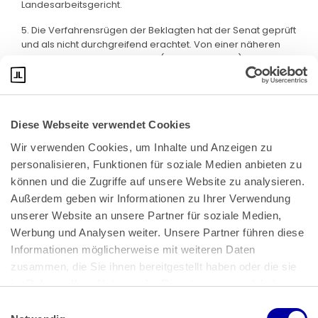
Landesarbeitsgericht.
5. Die Verfahrensrügen der Beklagten hat der Senat geprüft
und als nicht durchgreifend erachtet. Von einer näheren
Begründung wird abgesehen (§ 564 Satz 1 ZPO).
Diese Webseite verwendet Cookies
Wir verwenden Cookies, um Inhalte und Anzeigen zu 
personalisieren, Funktionen für soziale Medien anbieten zu 
können und die Zugriffe auf unsere Website zu analysieren. 
Außerdem geben wir Informationen zu Ihrer Verwendung 
unserer Website an unsere Partner für soziale Medien, 
Bundeskanzlerplatz 2
Werbung und Analysen weiter. Unsere Partner führen diese 
53113 Bonn
Informationen möglicherweise mit weiteren Daten 
zusammen, die Sie ihnen bereitgestellt haben oder die sie 
Pressemitteilungen
AGB
|
im Rahmen Ihrer Nutzung der Dienste gesammelt haben.
Impressum
Datenschutz
|
Einwilligungsauswahl
Impressum
 | 
Datenschutz