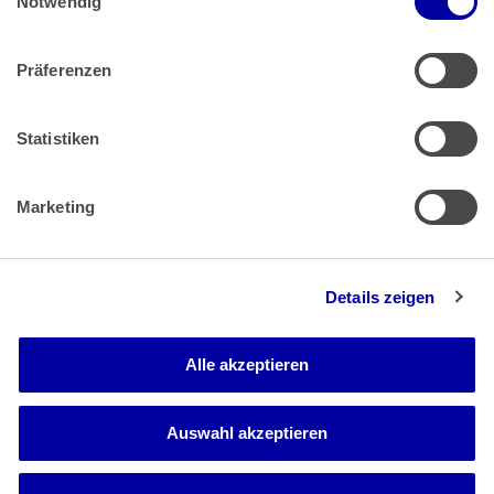
Notwendig
Präferenzen
Zahlung & Versand
Rücksendungen/Widerrufsbelehrung
Muster Widerrufsformular (PDF)
Statistiken
Remissionsbedingungen für den Handel
Kündigungsformular
Marketing
Barrierefreiheit
Details zeigen
Newsletter
Mediadaten
Alle akzeptieren
Media-Center
Auswahl akzeptieren