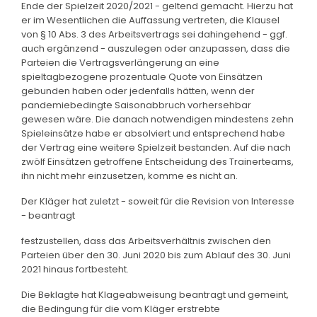
Ende der Spielzeit 2020/2021 - geltend gemacht. Hierzu hat
er im Wesentlichen die Auffassung vertreten, die Klausel
von § 10 Abs. 3 des Arbeitsvertrags sei dahingehend - ggf.
auch ergänzend - auszulegen oder anzupassen, dass die
Parteien die Vertragsverlängerung an eine
spieltagbezogene prozentuale Quote von Einsätzen
gebunden haben oder jedenfalls hätten, wenn der
pandemiebedingte Saisonabbruch vorhersehbar
gewesen wäre. Die danach notwendigen mindestens zehn
Spieleinsätze habe er absolviert und entsprechend habe
der Vertrag eine weitere Spielzeit bestanden. Auf die nach
zwölf Einsätzen getroffene Entscheidung des Trainerteams,
ihn nicht mehr einzusetzen, komme es nicht an.
Der Kläger hat zuletzt - soweit für die Revision von Interesse
- beantragt
festzustellen, dass das Arbeitsverhältnis zwischen den
Parteien über den 30. Juni 2020 bis zum Ablauf des 30. Juni
2021 hinaus fortbesteht.
Die Beklagte hat Klageabweisung beantragt und gemeint,
die Bedingung für die vom Kläger erstrebte