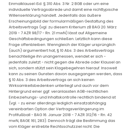
Einmalklausel iSd. § 310 Abs. 3 Nr. 2 BGB oder um eine
individuelle Vertragsabrede und damit eine nichttypische
Willenserklärung handelt. Jedenfalls das äußere
Erscheinungsbild der formularmäßigen Gestaltung des
Arbeitsvertrags (vgl. zu diesem Kriterium zB BAG 20. März
2019 - 7 AZR 98/17 - Rn. 21 mwN) lässt auf Allgemeine
Geschäftsbedingungen schließen. Letztlich kann diese
Frage offenbleiben. Wenngleich der Kläger ursprünglich
(auch) argumentiert hat, § 10 Abs. 3 des Arbeitsvertrags
benachteilige ihn unangemessen, wendet er sich -
jedenfalls zuletzt - nicht gegen die Abrede oder Klausel an
sich, sondern stützt sein Klagebegehren hierauf. Insoweit
kann zu seinen Gunsten davon ausgegangen werden, dass
§ 10 Abs. 3 des Arbeitsvertrags an sich keinen
Wirksamkeitsbedenken unterliegt und auch vor dem
Hintergrund einer ggf. veranlassten AGB-rechtlichen
Einbeziehungs- und Inhaltskontrolle rechtlich bindend ist
(vgl. - zu einer allerdings lediglich einsatzabhängig
vereinbarten Option der Vertragsverlängerung im
Profifußball - BAG 16. Januar 2018 - 7 AZR 312/16 - Rn. 42
mwN, BAGE 161, 283). Dennoch trägt die Bestimmung das
vom Kläger erstrebte Rechtsschutzziel nicht. Die