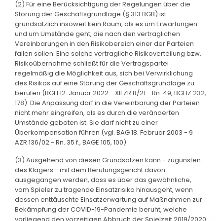
(2) Für eine Berücksichtigung der Regelungen über die
Störung der Geschäftsgrundlage (§ 313 BGB) ist
grundsätzlich insoweit kein Raum, als es um Erwartungen
und um Umstände geht, die nach den vertraglichen
Vereinbarungen in den Risikobereich einer der Parteien
fallen sollen. Eine solche vertragliche Risikoverteilung bzw.
Risikoübernahme schließt für die Vertragspartei
regelmäßig die Möglichkeit aus, sich bei Verwirklichung
des Risikos auf eine Störung der Geschäftsgrundlage zu
berufen (BGH 12. Januar 2022 - XII ZR 8/21 - Rn. 49, BGHZ 232,
178). Die Anpassung darf in die Vereinbarung der Parteien
nicht mehr eingreifen, als es durch die veränderten
Umstände geboten ist. Sie darf nicht zu einer
Überkompensation führen (vgl. BAG 18. Februar 2003 - 9
AZR 136/02 - Rn. 35 f., BAGE 105, 100).
(3) Ausgehend von diesen Grundsätzen kann - zugunsten
des Klägers - mit dem Berufungsgericht davon
ausgegangen werden, dass es über das gewöhnliche,
vom Spieler zu tragende Einsatzrisiko hinausgeht, wenn
dessen enttäuschte Einsatzerwartung auf Maßnahmen zur
Bekämpfung der COVID-19-Pandemie beruht, welche
vorliegend den vorzeitigen Abbruch der Spielzeit 2019/2020