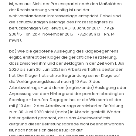
ist, was aus Sicht der Prozesspartei nach den Maßstäben
der Rechtsordnung vernünftig ist und der
wohlverstandenen Interessenlage entspricht. Dabei sind
die schutzwürdigen Belange des Prozessgegners zu
berücksichtigen (vgl. etwa BAG 18. Januar 2017 - 7 AZR
236/15 - Rn. 21; 4. November 2015 - 7 AZR 851/13 - Rn. 14
mwN).
bb) Wie die gebotene Auslegung des Klagebegehrens
ergibt, erstrebt der Kläger die gerichtliche Feststellung,
dass zwischen ihm und der Beklagten in der Zeit vom 1. Juli
2020 bis zum 30. Juni 2021 ein Arbeitsverhältnis bestanden
hat. Der Kläger hat sich zur Begründung seiner Klage auf
die Verlängerungsklausel nach § 10 Abs. 3 des
Arbeitsvertrags - und deren (ergänzende) Auslegung oder
Anpassung vor dem Hintergrund der pandemiebedingten
Sachlage - berufen. Dagegen hat er die Wirksamkeit der
mit § 10 Abs. 2 des Arbeitsvertrags vereinbarten Befristung
zum 30. Juni 2020 nicht (mehr) in Abrede gestellt. Weder
hat er geltend gemacht, dass das Arbeitsverhältnis
aufgrund dieser Befristungsabrede nicht beendet worden
ist, noch hat er sich diesbezüglich auf