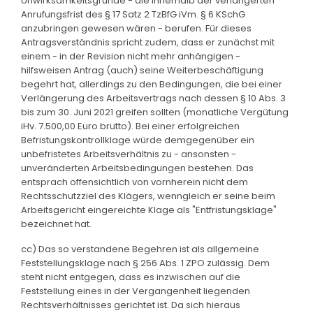
Unwirksamkeitsgründe - die innerhalb der verlängerten
Anrufungsfrist des § 17 Satz 2 TzBfG iVm. § 6 KSchG
anzubringen gewesen wären - berufen. Für dieses
Antragsverständnis spricht zudem, dass er zunächst mit
einem - in der Revision nicht mehr anhängigen -
hilfsweisen Antrag (auch) seine Weiterbeschäftigung
begehrt hat, allerdings zu den Bedingungen, die bei einer
Verlängerung des Arbeitsvertrags nach dessen § 10 Abs. 3
bis zum 30. Juni 2021 greifen sollten (monatliche Vergütung
iHv. 7.500,00 Euro brutto). Bei einer erfolgreichen
Befristungskontrollklage würde demgegenüber ein
unbefristetes Arbeitsverhältnis zu - ansonsten -
unveränderten Arbeitsbedingungen bestehen. Das
entsprach offensichtlich von vornherein nicht dem
Rechtsschutzziel des Klägers, wenngleich er seine beim
Arbeitsgericht eingereichte Klage als "Entfristungsklage"
bezeichnet hat.
cc) Das so verstandene Begehren ist als allgemeine
Feststellungsklage nach § 256 Abs. 1 ZPO zulässig. Dem
steht nicht entgegen, dass es inzwischen auf die
Feststellung eines in der Vergangenheit liegenden
Rechtsverhältnisses gerichtet ist. Da sich hieraus