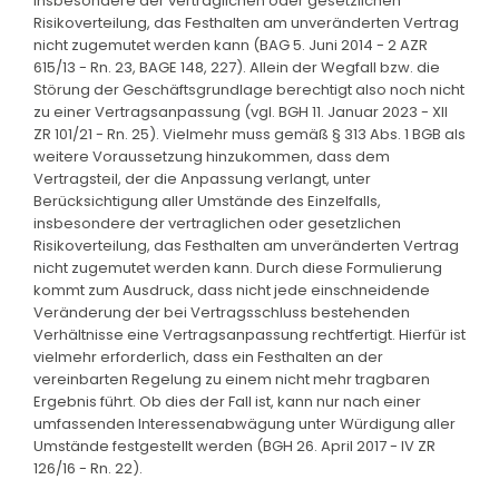
insbesondere der vertraglichen oder gesetzlichen
Risikoverteilung, das Festhalten am unveränderten Vertrag
nicht zugemutet werden kann (BAG 5. Juni 2014 - 2 AZR
615/13 - Rn. 23, BAGE 148, 227). Allein der Wegfall bzw. die
Störung der Geschäftsgrundlage berechtigt also noch nicht
zu einer Vertragsanpassung (vgl. BGH 11. Januar 2023 - XII
ZR 101/21 - Rn. 25). Vielmehr muss gemäß § 313 Abs. 1 BGB als
weitere Voraussetzung hinzukommen, dass dem
Vertragsteil, der die Anpassung verlangt, unter
Berücksichtigung aller Umstände des Einzelfalls,
insbesondere der vertraglichen oder gesetzlichen
Risikoverteilung, das Festhalten am unveränderten Vertrag
nicht zugemutet werden kann. Durch diese Formulierung
kommt zum Ausdruck, dass nicht jede einschneidende
Veränderung der bei Vertragsschluss bestehenden
Verhältnisse eine Vertragsanpassung rechtfertigt. Hierfür ist
vielmehr erforderlich, dass ein Festhalten an der
vereinbarten Regelung zu einem nicht mehr tragbaren
Ergebnis führt. Ob dies der Fall ist, kann nur nach einer
umfassenden Interessenabwägung unter Würdigung aller
Umstände festgestellt werden (BGH 26. April 2017 - IV ZR
126/16 - Rn. 22).