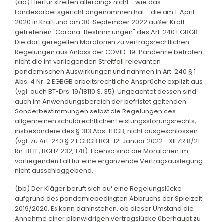
(aa) Hierfür streiten allerdings nicht - wie das
Landesarbeitsgericht angenommen hat - die am 1. April
2020 in Kraft und am 30. September 2022 außer Kraft
getretenen "Corona-Bestimmungen" des Art. 240 EGBGB.
Die dort geregelten Moratorien zu vertragsrechtlichen
Regelungen aus Anlass der COVID-19-Pandemie betrafen
nicht die im vorliegenden Streitfall relevanten
pandemischen Auswirkungen und nahmen in Art. 240 § 1
Abs. 4 Nr. 2 EGBGB arbeitsrechtliche Ansprüche explizit aus
(vgl. auch BT-Drs. 19/18110 S. 35). Ungeachtet dessen sind
auch im Anwendungsbereich der befristet geltenden
Sonderbestimmungen selbst die Regelungen des
allgemeinen schuldrechtlichen Leistungsstörungsrechts,
insbesondere des § 313 Abs. 1 BGB, nicht ausgeschlossen
(vgl. zu Art. 240 § 2 EGBGB BGH 12. Januar 2022 - XII ZR 8/21 -
Rn. 18 ff., BGHZ 232, 178). Ebenso sind die Moratorien im
vorliegenden Fall für eine ergänzende Vertragsauslegung
nicht ausschlaggebend.
(bb) Der Kläger beruft sich auf eine Regelungslücke
aufgrund des pandemiebedingten Abbruchs der Spielzeit
2019/2020. Es kann dahinstehen, ob dieser Umstand die
Annahme einer planwidrigen Vertragslücke überhaupt zu