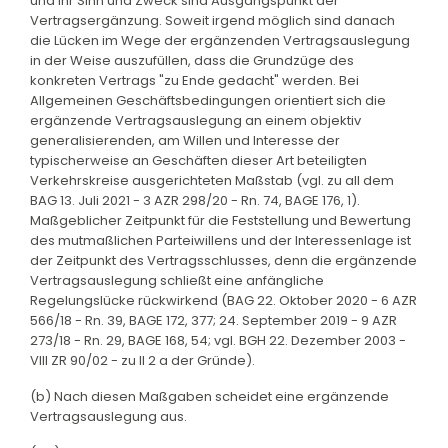
und ihr Sinn und Zweck sind Ausgangspunkt der
Vertragsergänzung. Soweit irgend möglich sind danach
die Lücken im Wege der ergänzenden Vertragsauslegung
in der Weise auszufüllen, dass die Grundzüge des
konkreten Vertrags "zu Ende gedacht" werden. Bei
Allgemeinen Geschäftsbedingungen orientiert sich die
ergänzende Vertragsauslegung an einem objektiv
generalisierenden, am Willen und Interesse der
typischerweise an Geschäften dieser Art beteiligten
Verkehrskreise ausgerichteten Maßstab (vgl. zu all dem
BAG 13. Juli 2021 - 3 AZR 298/20 - Rn. 74, BAGE 176, 1).
Maßgeblicher Zeitpunkt für die Feststellung und Bewertung
des mutmaßlichen Parteiwillens und der Interessenlage ist
der Zeitpunkt des Vertragsschlusses, denn die ergänzende
Vertragsauslegung schließt eine anfängliche
Regelungslücke rückwirkend (BAG 22. Oktober 2020 - 6 AZR
566/18 - Rn. 39, BAGE 172, 377; 24. September 2019 - 9 AZR
273/18 - Rn. 29, BAGE 168, 54; vgl. BGH 22. Dezember 2003 -
VIII ZR 90/02 - zu II 2 a der Gründe).
(b) Nach diesen Maßgaben scheidet eine ergänzende
Vertragsauslegung aus.