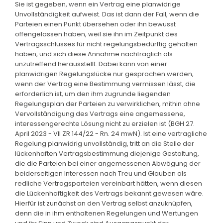
Sie ist gegeben, wenn ein Vertrag eine planwidrige
Unvollständigkeit aufweist. Das ist dann der Fall, wenn die
Parteien einen Punkt übersehen oder ihn bewusst
offengelassen haben, weil sie ihn im Zeitpunkt des
Vertragsschlusses für nicht regelungsbedürftig gehalten
haben, und sich diese Annahme nachträglich als
unzutreffend herausstellt. Dabei kann von einer
planwidrigen Regelungslücke nur gesprochen werden,
wenn der Vertrag eine Bestimmung vermissen lässt, die
erforderlich ist, um den ihm zugrunde liegenden
Regelungsplan der Parteien zu verwirklichen, mithin ohne
Vervollständigung des Vertrags eine angemessene,
interessengerechte Lösung nicht zu erzielen ist (BGH 27.
April 2023 - VII ZR 144/22 - Rn. 24 mwN). Ist eine vertragliche
Regelung planwidrig unvollständig, tritt an die Stelle der
lückenhaften Vertragsbestimmung diejenige Gestaltung,
die die Parteien bei einer angemessenen Abwägung der
beiderseitigen Interessen nach Treu und Glauben als
redliche Vertragsparteien vereinbart hätten, wenn diesen
die Lückenhaftigkeit des Vertrags bekannt gewesen wäre.
Hierfür ist zunächst an den Vertrag selbst anzuknüpfen,
denn die in ihm enthaltenen Regelungen und Wertungen