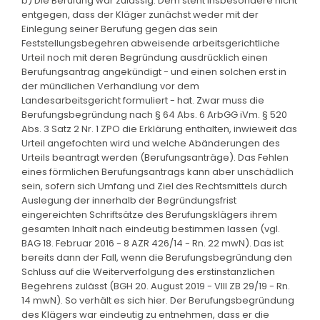
b) Die Berufung war zulässig. Dem steht insbesondere nicht
entgegen, dass der Kläger zunächst weder mit der
Einlegung seiner Berufung gegen das sein
Feststellungsbegehren abweisende arbeitsgerichtliche
Urteil noch mit deren Begründung ausdrücklich einen
Berufungsantrag angekündigt - und einen solchen erst in
der mündlichen Verhandlung vor dem
Landesarbeitsgericht formuliert - hat. Zwar muss die
Berufungsbegründung nach § 64 Abs. 6 ArbGG iVm. § 520
Abs. 3 Satz 2 Nr. 1 ZPO die Erklärung enthalten, inwieweit das
Urteil angefochten wird und welche Abänderungen des
Urteils beantragt werden (Berufungsanträge). Das Fehlen
eines förmlichen Berufungsantrags kann aber unschädlich
sein, sofern sich Umfang und Ziel des Rechtsmittels durch
Auslegung der innerhalb der Begründungsfrist
eingereichten Schriftsätze des Berufungsklägers ihrem
gesamten Inhalt nach eindeutig bestimmen lassen (vgl.
BAG 18. Februar 2016 - 8 AZR 426/14 - Rn. 22 mwN). Das ist
bereits dann der Fall, wenn die Berufungsbegründung den
Schluss auf die Weiterverfolgung des erstinstanzlichen
Begehrens zulässt (BGH 20. August 2019 - VIII ZB 29/19 - Rn.
14 mwN). So verhält es sich hier. Der Berufungsbegründung
des Klägers war eindeutig zu entnehmen, dass er die