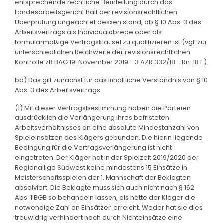
entsprechende rechtliche Beurteilung durch das
Landesarbeitsgericht hält der revisionsrechtlichen
Überprüfung ungeachtet dessen stand, ob § 10 Abs. 3 des
Arbeitsvertrags als Individualabrede oder als
formularmäßige Vertragsklausel zu qualifizieren ist (vgl. zur
unterschiedlichen Reichweite der revisionsrechtlichen
Kontrolle zB BAG 19. November 2019 - 3 AZR 332/18 - Rn. 18 f.).
bb) Das gilt zunächst für das inhaltliche Verständnis von § 10
Abs. 3 des Arbeitsvertrags.
(1) Mit dieser Vertragsbestimmung haben die Parteien
ausdrücklich die Verlängerung ihres befristeten
Arbeitsverhältnisses an eine absolute Mindestanzahl von
Spieleinsätzen des Klägers gebunden. Die hierin liegende
Bedingung für die Vertragsverlängerung ist nicht
eingetreten. Der Kläger hat in der Spielzeit 2019/2020 der
Regionalliga Südwest keine mindestens 15 Einsätze in
Meisterschaftsspielen der 1. Mannschaft der Beklagten
absolviert. Die Beklagte muss sich auch nicht nach § 162
Abs. 1 BGB so behandeln lassen, als hätte der Kläger die
notwendige Zahl an Einsätzen erreicht. Weder hat sie dies
treuwidrig verhindert noch durch Nichteinsätze eine