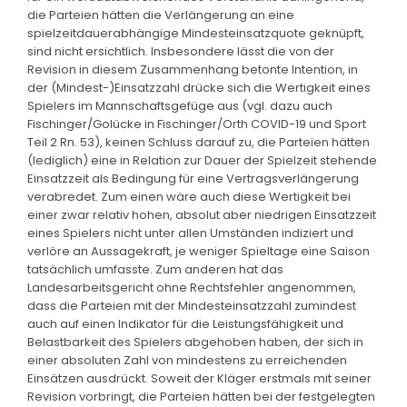
die Parteien hätten die Verlängerung an eine
spielzeitdauerabhängige Mindesteinsatzquote geknüpft,
sind nicht ersichtlich. Insbesondere lässt die von der
Revision in diesem Zusammenhang betonte Intention, in
der (Mindest-)Einsatzzahl drücke sich die Wertigkeit eines
Spielers im Mannschaftsgefüge aus (vgl. dazu auch
Fischinger/Golücke in Fischinger/Orth COVID-19 und Sport
Teil 2 Rn. 53), keinen Schluss darauf zu, die Parteien hätten
(lediglich) eine in Relation zur Dauer der Spielzeit stehende
Einsatzzeit als Bedingung für eine Vertragsverlängerung
verabredet. Zum einen wäre auch diese Wertigkeit bei
einer zwar relativ hohen, absolut aber niedrigen Einsatzzeit
eines Spielers nicht unter allen Umständen indiziert und
verlöre an Aussagekraft, je weniger Spieltage eine Saison
tatsächlich umfasste. Zum anderen hat das
Landesarbeitsgericht ohne Rechtsfehler angenommen,
dass die Parteien mit der Mindesteinsatzzahl zumindest
auch auf einen Indikator für die Leistungsfähigkeit und
Belastbarkeit des Spielers abgehoben haben, der sich in
einer absoluten Zahl von mindestens zu erreichenden
Einsätzen ausdrückt. Soweit der Kläger erstmals mit seiner
Revision vorbringt, die Parteien hätten bei der festgelegten