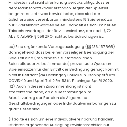
Mindesteinsatzzahl offenkundig berücksichtigt, dass er
dem Mannschaftskader erst nach Beginn der Spielzeit
beigetreten sei - was bewirkt habe, dass statt der
üblicherweise vereinbarten mindestens 19 Spieleinsätze
nur 15 vereinbart worden seien - handelt es sich um neuen
Tatsachenvortrag in der Revisionsinstanz, der nach § 72
Abs. 5 ArbGG, § 559 ZPO nicht zu berücksichtigen ist.
cc) Eine ergänzende Vertragsauslegung (§§ 133, 157 BGB)
dahingehend, dass bei einer vorzeitigen Beendigung der
Spielzeit eine (im Verhältnis zur tatsächlichen
Spielzeitdauer zu bestimmende) prozentuale Quote an
Spieleinsätzen für den Eintritt der Bedingung genügt, kommt
nicht in Betracht (aA Fischinger/Golücke in Fischinger/Orth
COVID-19 und Sport Teil 2 Rn. 53 ff.; Fischinger SpuRt 2020,
112). Auch in diesem Zusammenhang ist nicht
streitentscheidend, ob die Bestimmungen im
Arbeitsvertrag der Parteien als Allgemeine
Geschäftsbedingungen oder Individualvereinbarungen zu
qualifizieren sind.
(1) Sollte es sich um eine Individualvereinbarung handeln,
ist deren ergänzende Auslegung revisionsrechtlich nur