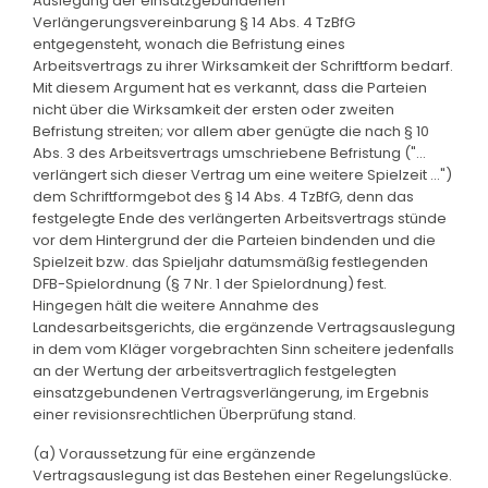
Auslegung der einsatzgebundenen
Verlängerungsvereinbarung § 14 Abs. 4 TzBfG
entgegensteht, wonach die Befristung eines
Arbeitsvertrags zu ihrer Wirksamkeit der Schriftform bedarf.
Mit diesem Argument hat es verkannt, dass die Parteien
nicht über die Wirksamkeit der ersten oder zweiten
Befristung streiten; vor allem aber genügte die nach § 10
Abs. 3 des Arbeitsvertrags umschriebene Befristung ("...
verlängert sich dieser Vertrag um eine weitere Spielzeit ...")
dem Schriftformgebot des § 14 Abs. 4 TzBfG, denn das
festgelegte Ende des verlängerten Arbeitsvertrags stünde
vor dem Hintergrund der die Parteien bindenden und die
Spielzeit bzw. das Spieljahr datumsmäßig festlegenden
DFB-Spielordnung (§ 7 Nr. 1 der Spielordnung) fest.
Hingegen hält die weitere Annahme des
Landesarbeitsgerichts, die ergänzende Vertragsauslegung
in dem vom Kläger vorgebrachten Sinn scheitere jedenfalls
an der Wertung der arbeitsvertraglich festgelegten
einsatzgebundenen Vertragsverlängerung, im Ergebnis
einer revisionsrechtlichen Überprüfung stand.
(a) Voraussetzung für eine ergänzende
Vertragsauslegung ist das Bestehen einer Regelungslücke.