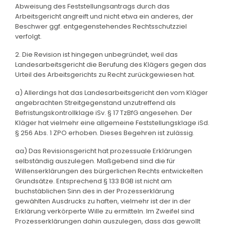
Abweisung des Feststellungsantrags durch das
Arbeitsgericht angreift und nicht etwa ein anderes, der
Beschwer ggf. entgegenstehendes Rechtsschutzziel
verfolgt.
2. Die Revision ist hingegen unbegründet, weil das
Landesarbeitsgericht die Berufung des Klägers gegen das
Urteil des Arbeitsgerichts zu Recht zurückgewiesen hat.
a) Allerdings hat das Landesarbeitsgericht den vom Kläger
angebrachten Streitgegenstand unzutreffend als
Befristungskontrollklage iSv. § 17 TzBfG angesehen. Der
Kläger hat vielmehr eine allgemeine Feststellungsklage iSd.
§ 256 Abs. 1 ZPO erhoben. Dieses Begehren ist zulässig.
aa) Das Revisionsgericht hat prozessuale Erklärungen
selbständig auszulegen. Maßgebend sind die für
Willenserklärungen des bürgerlichen Rechts entwickelten
Grundsätze. Entsprechend § 133 BGB ist nicht am
buchstäblichen Sinn des in der Prozesserklärung
gewählten Ausdrucks zu haften, vielmehr ist der in der
Erklärung verkörperte Wille zu ermitteln. Im Zweifel sind
Prozesserklärungen dahin auszulegen, dass das gewollt