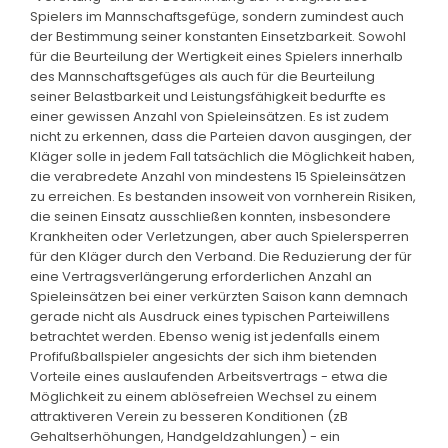
Spielers im Mannschaftsgefüge, sondern zumindest auch
der Bestimmung seiner konstanten Einsetzbarkeit. Sowohl
für die Beurteilung der Wertigkeit eines Spielers innerhalb
des Mannschaftsgefüges als auch für die Beurteilung
seiner Belastbarkeit und Leistungsfähigkeit bedurfte es
einer gewissen Anzahl von Spieleinsätzen. Es ist zudem
nicht zu erkennen, dass die Parteien davon ausgingen, der
Kläger solle in jedem Fall tatsächlich die Möglichkeit haben,
die verabredete Anzahl von mindestens 15 Spieleinsätzen
zu erreichen. Es bestanden insoweit von vornherein Risiken,
die seinen Einsatz ausschließen konnten, insbesondere
Krankheiten oder Verletzungen, aber auch Spielersperren
für den Kläger durch den Verband. Die Reduzierung der für
eine Vertragsverlängerung erforderlichen Anzahl an
Spieleinsätzen bei einer verkürzten Saison kann demnach
gerade nicht als Ausdruck eines typischen Parteiwillens
betrachtet werden. Ebenso wenig ist jedenfalls einem
Profifußballspieler angesichts der sich ihm bietenden
Vorteile eines auslaufenden Arbeitsvertrags - etwa die
Möglichkeit zu einem ablösefreien Wechsel zu einem
attraktiveren Verein zu besseren Konditionen (zB
Gehaltserhöhungen, Handgeldzahlungen) - ein