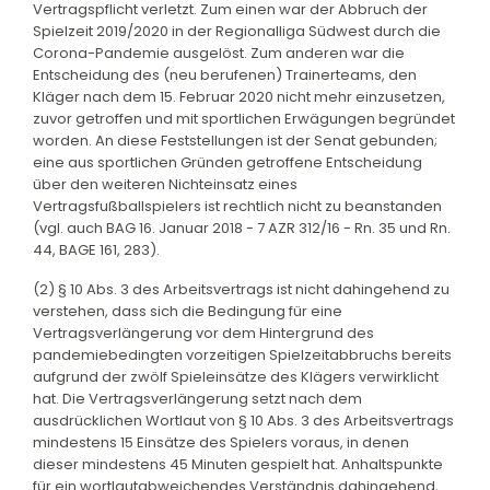
Vertragspflicht verletzt. Zum einen war der Abbruch der
Spielzeit 2019/2020 in der Regionalliga Südwest durch die
Corona-Pandemie ausgelöst. Zum anderen war die
Entscheidung des (neu berufenen) Trainerteams, den
Kläger nach dem 15. Februar 2020 nicht mehr einzusetzen,
zuvor getroffen und mit sportlichen Erwägungen begründet
worden. An diese Feststellungen ist der Senat gebunden;
eine aus sportlichen Gründen getroffene Entscheidung
über den weiteren Nichteinsatz eines
Vertragsfußballspielers ist rechtlich nicht zu beanstanden
(vgl. auch BAG 16. Januar 2018 - 7 AZR 312/16 - Rn. 35 und Rn.
44, BAGE 161, 283).
(2) § 10 Abs. 3 des Arbeitsvertrags ist nicht dahingehend zu
verstehen, dass sich die Bedingung für eine
Vertragsverlängerung vor dem Hintergrund des
pandemiebedingten vorzeitigen Spielzeitabbruchs bereits
aufgrund der zwölf Spieleinsätze des Klägers verwirklicht
hat. Die Vertragsverlängerung setzt nach dem
ausdrücklichen Wortlaut von § 10 Abs. 3 des Arbeitsvertrags
mindestens 15 Einsätze des Spielers voraus, in denen
dieser mindestens 45 Minuten gespielt hat. Anhaltspunkte
für ein wortlautabweichendes Verständnis dahingehend,