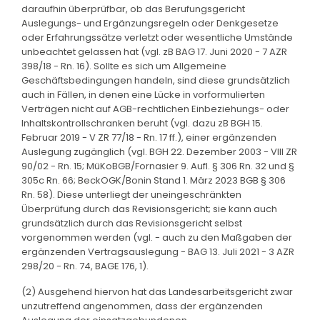
daraufhin überprüfbar, ob das Berufungsgericht
Auslegungs- und Ergänzungsregeln oder Denkgesetze
oder Erfahrungssätze verletzt oder wesentliche Umstände
unbeachtet gelassen hat (vgl. zB BAG 17. Juni 2020 - 7 AZR
398/18 - Rn. 16). Sollte es sich um Allgemeine
Geschäftsbedingungen handeln, sind diese grundsätzlich
auch in Fällen, in denen eine Lücke in vorformulierten
Verträgen nicht auf AGB-rechtlichen Einbeziehungs- oder
Inhaltskontrollschranken beruht (vgl. dazu zB BGH 15.
Februar 2019 - V ZR 77/18 - Rn. 17 ff.), einer ergänzenden
Auslegung zugänglich (vgl. BGH 22. Dezember 2003 - VIII ZR
90/02 - Rn. 15; MüKoBGB/Fornasier 9. Aufl. § 306 Rn. 32 und §
305c Rn. 66; BeckOGK/Bonin Stand 1. März 2023 BGB § 306
Rn. 58). Diese unterliegt der uneingeschränkten
Überprüfung durch das Revisionsgericht; sie kann auch
grundsätzlich durch das Revisionsgericht selbst
vorgenommen werden (vgl. - auch zu den Maßgaben der
ergänzenden Vertragsauslegung - BAG 13. Juli 2021 - 3 AZR
298/20 - Rn. 74, BAGE 176, 1).
(2) Ausgehend hiervon hat das Landesarbeitsgericht zwar
unzutreffend angenommen, dass der ergänzenden