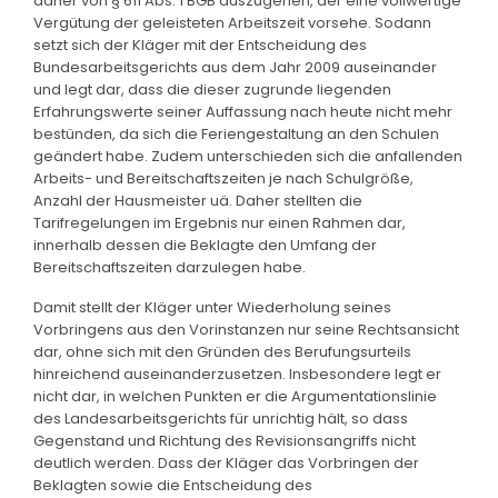
daher von § 611 Abs. 1 BGB auszugehen, der eine vollwertige
Vergütung der geleisteten Arbeitszeit vorsehe. Sodann
setzt sich der Kläger mit der Entscheidung des
Bundesarbeitsgerichts aus dem Jahr 2009 auseinander
und legt dar, dass die dieser zugrunde liegenden
Erfahrungswerte seiner Auffassung nach heute nicht mehr
bestünden, da sich die Feriengestaltung an den Schulen
geändert habe. Zudem unterschieden sich die anfallenden
Arbeits- und Bereitschaftszeiten je nach Schulgröße,
Anzahl der Hausmeister uä. Daher stellten die
Tarifregelungen im Ergebnis nur einen Rahmen dar,
innerhalb dessen die Beklagte den Umfang der
Bereitschaftszeiten darzulegen habe.
Damit stellt der Kläger unter Wiederholung seines
Vorbringens aus den Vorinstanzen nur seine Rechtsansicht
dar, ohne sich mit den Gründen des Berufungsurteils
hinreichend auseinanderzusetzen. Insbesondere legt er
nicht dar, in welchen Punkten er die Argumentationslinie
des Landesarbeitsgerichts für unrichtig hält, so dass
Gegenstand und Richtung des Revisionsangriffs nicht
deutlich werden. Dass der Kläger das Vorbringen der
Beklagten sowie die Entscheidung des