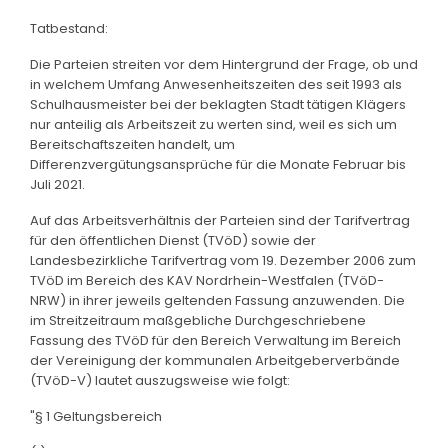
Tatbestand:
Die Parteien streiten vor dem Hintergrund der Frage, ob und
in welchem Umfang Anwesenheitszeiten des seit 1993 als
Schulhausmeister bei der beklagten Stadt tätigen Klägers
nur anteilig als Arbeitszeit zu werten sind, weil es sich um
Bereitschaftszeiten handelt, um
Differenzvergütungsansprüche für die Monate Februar bis
Juli 2021.
Auf das Arbeitsverhältnis der Parteien sind der Tarifvertrag
für den öffentlichen Dienst (TVöD) sowie der
Landesbezirkliche Tarifvertrag vom 19. Dezember 2006 zum
TVöD im Bereich des KAV Nordrhein-Westfalen (TVöD-
NRW) in ihrer jeweils geltenden Fassung anzuwenden. Die
im Streitzeitraum maßgebliche Durchgeschriebene
Fassung des TVöD für den Bereich Verwaltung im Bereich
der Vereinigung der kommunalen Arbeitgeberverbände
(TVöD-V) lautet auszugsweise wie folgt:
"§ 1 Geltungsbereich