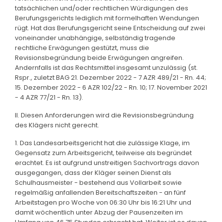
tatsächlichen und/oder rechtlichen Würdigungen des
Berufungsgerichts lediglich mit formelhaften Wendungen
rügt. Hat das Berufungsgericht seine Entscheidung auf zwei
voneinander unabhängige, selbständig tragende
rechtliche Erwägungen gestützt, muss die
Revisionsbegründung beide Erwägungen angreifen.
Andernfalls ist das Rechtsmittel insgesamt unzulässig (st.
Rspr., zuletzt BAG 21. Dezember 2022 - 7 AZR 489/21 - Rn. 44;
15. Dezember 2022 - 6 AZR 102/22 - Rn. 10; 17. November 2021
- 4 AZR 77/21 - Rn. 13).
II. Diesen Anforderungen wird die Revisionsbegründung
des Klägers nicht gerecht.
1. Das Landesarbeitsgericht hat die zulässige Klage, im
Gegensatz zum Arbeitsgericht, teilweise als begründet
erachtet. Es ist aufgrund unstreitigen Sachvortrags davon
ausgegangen, dass der Kläger seinen Dienst als
Schulhausmeister - bestehend aus Vollarbeit sowie
regelmäßig anfallenden Bereitschaftszeiten - an fünf
Arbeitstagen pro Woche von 06:30 Uhr bis 16:21 Uhr und
damit wöchentlich unter Abzug der Pausenzeiten im