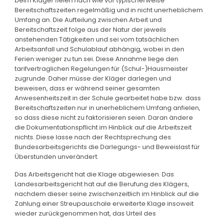
beim Kläger fielen nach wie vor typischerweise
Bereitschaftszeiten regelmäßig und in nicht unerheblichem
Umfang an. Die Aufteilung zwischen Arbeit und
Bereitschaftszeit folge aus der Natur der jeweils
anstehenden Tätigkeiten und sei vom tatsächlichen
Arbeitsanfall und Schulablauf abhängig, wobei in den
Ferien weniger zu tun sei. Diese Annahme liege den
tarifvertraglichen Regelungen für (Schul-)Hausmeister
zugrunde. Daher müsse der Kläger darlegen und
beweisen, dass er während seiner gesamten
Anwesenheitszeit in der Schule gearbeitet habe bzw. dass
Bereitschaftszeiten nur in unerheblichem Umfang anfielen,
so dass diese nicht zu faktorisieren seien. Daran ändere
die Dokumentationspflicht im Hinblick auf die Arbeitszeit
nichts. Diese lasse nach der Rechtsprechung des
Bundesarbeitsgerichts die Darlegungs- und Beweislast für
Überstunden unverändert.
Das Arbeitsgericht hat die Klage abgewiesen. Das
Landesarbeitsgericht hat auf die Berufung des Klägers,
nachdem dieser seine zwischenzeitlich im Hinblick auf die
Zahlung einer Streupauschale erweiterte Klage insoweit
wieder zurückgenommen hat, das Urteil des