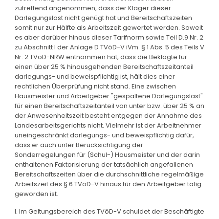
zutreffend angenommen, dass der Kläger dieser
Darlegungslast nicht genügt hat und Bereitschaftszeiten
somit nur zur Hälfte als Arbeitszeit gewertet werden. Soweit
es aber darüber hinaus dieser Tarifnorm sowie Teil D.9 Nr. 2
zu Abschnitt I der Anlage D TVöD-V iVm. § 1 Abs. 5 des Teils V
Nr. 2 TVöD-NRW entnommen hat, dass die Beklagte für
einen über 25 % hinausgehenden Bereitschaftszeitanteil
darlegungs- und beweispflichtig ist, hält dies einer
rechtlichen Überprüfung nicht stand. Eine zwischen
Hausmeister und Arbeitgeber "gespaltene Darlegungslast"
für einen Bereitschaftszeitanteil von unter bzw. über 25 % an
der Anwesenheitszeit besteht entgegen der Annahme des
Landesarbeitsgerichts nicht. Vielmehr ist der Arbeitnehmer
uneingeschränkt darlegungs- und beweispflichtig dafür,
dass er auch unter Berücksichtigung der
Sonderregelungen für (Schul-) Hausmeister und der darin
enthaltenen Faktorisierung der tatsächlich angefallenen
Bereitschaftszeiten über die durchschnittliche regelmäßige
Arbeitszeit des § 6 TVöD-V hinaus für den Arbeitgeber tätig
geworden ist.
I. Im Geltungsbereich des TVöD-V schuldet der Beschäftigte