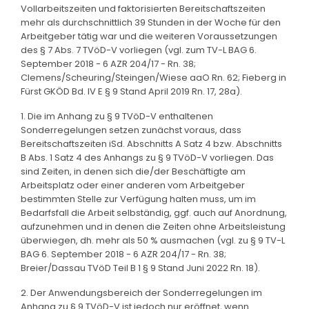
Vollarbeitszeiten und faktorisierten Bereitschaftszeiten
mehr als durchschnittlich 39 Stunden in der Woche für den
Arbeitgeber tätig war und die weiteren Voraussetzungen
des § 7 Abs. 7 TVöD-V vorliegen (vgl. zum TV-L BAG 6.
September 2018 - 6 AZR 204/17 - Rn. 38;
Clemens/Scheuring/Steingen/Wiese aaO Rn. 62; Fieberg in
Fürst GKÖD Bd. IV E § 9 Stand April 2019 Rn. 17, 28a).
1. Die im Anhang zu § 9 TVöD-V enthaltenen
Sonderregelungen setzen zunächst voraus, dass
Bereitschaftszeiten iSd. Abschnitts A Satz 4 bzw. Abschnitts
B Abs. 1 Satz 4 des Anhangs zu § 9 TVöD-V vorliegen. Das
sind Zeiten, in denen sich die/der Beschäftigte am
Arbeitsplatz oder einer anderen vom Arbeitgeber
bestimmten Stelle zur Verfügung halten muss, um im
Bedarfsfall die Arbeit selbständig, ggf. auch auf Anordnung,
aufzunehmen und in denen die Zeiten ohne Arbeitsleistung
überwiegen, dh. mehr als 50 % ausmachen (vgl. zu § 9 TV-L
BAG 6. September 2018 - 6 AZR 204/17 - Rn. 38;
Breier/Dassau TVöD Teil B 1 § 9 Stand Juni 2022 Rn. 18).
2. Der Anwendungsbereich der Sonderregelungen im
Anhang zu § 9 TVöD-V ist jedoch nur eröffnet, wenn