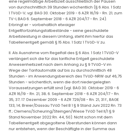
eine regelmäßige Arbeitszeit ausschließlich der Pausen
von durchschnittlich 39 Stunden wöchentlich (§ 6 Abs. 1 Satz
1 TVöD-V; vgl. BAG 30. Oktober 2019 - 6 AZR 16/19 - Rn. 21; zum
TV-L BAG 6. September 2018 - 6 AZR 204/17 - Rn. 24).
Erbringt er - vorbehaltlich etwaiger
Entgeltfortzahlungstatbestände - seine geschuldete
Arbeitsleistung in diesem Umfang, steht ihm hierfür das
Tabellenentgelt gemäß § 15 Abs. 1 Satz 1 TVöD-V zu.
II. Als Ausnahme vom Regelfall des § 6 Abs. 1 Satz 1 TVöD-V
verlängert sich die für das tarifliche Entgelt geschuldete
Anwesenheitszeit nach dem Anhang zu § 9 TVöD-V im
Wege der Tarifautomatik auf bis zu durchschnittlich 48
Stunden - im Anwendungsbereich des TVöD-NRW auf 46,75
Stunden - wöchentlich, wenn die dort niedergelegten
Voraussetzungen erfüllt sind (vgl. BAG 30. Oktober 2019 - 6
AZR 16/19 - Rn. 21, 38; 6. September 2018 - 6 AZR 204/17 - Rn.
35, 37; 17. Dezember 2009 - 6 AZR 729/08 - Rn. 21, 31 f., BAGE
133, 14; Breier/Dassau TVöD Teil B 1 § 9 Stand Juni 2022 Rn. 73
ff.; Clemens/Scheuring/Steingen/Wiese TVöD Teil II/1 § 9
Stand November 2022 Rn. 44, 50). Nicht schon mit dem
Tabellenentgelt abgegoltene Überstunden können dann
nur entstehen, wenn der Beschäftigte in der Summe aus