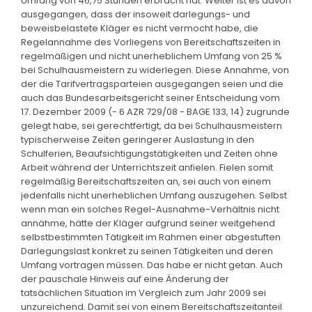
Umfang von 46,75 Stunden erbracht hat. Weiter ist es davon
ausgegangen, dass der insoweit darlegungs- und
beweisbelastete Kläger es nicht vermocht habe, die
Regelannahme des Vorliegens von Bereitschaftszeiten in
regelmäßigen und nicht unerheblichem Umfang von 25 %
bei Schulhausmeistern zu widerlegen. Diese Annahme, von
der die Tarifvertragsparteien ausgegangen seien und die
auch das Bundesarbeitsgericht seiner Entscheidung vom
17. Dezember 2009 (- 6 AZR 729/08 - BAGE 133, 14) zugrunde
gelegt habe, sei gerechtfertigt, da bei Schulhausmeistern
typischerweise Zeiten geringerer Auslastung in den
Schulferien, Beaufsichtigungstätigkeiten und Zeiten ohne
Arbeit während der Unterrichtszeit anfielen. Fielen somit
regelmäßig Bereitschaftszeiten an, sei auch von einem
jedenfalls nicht unerheblichen Umfang auszugehen. Selbst
wenn man ein solches Regel-Ausnahme-Verhältnis nicht
annähme, hätte der Kläger aufgrund seiner weitgehend
selbstbestimmten Tätigkeit im Rahmen einer abgestuften
Darlegungslast konkret zu seinen Tätigkeiten und deren
Umfang vortragen müssen. Das habe er nicht getan. Auch
der pauschale Hinweis auf eine Änderung der
tatsächlichen Situation im Vergleich zum Jahr 2009 sei
unzureichend. Damit sei von einem Bereitschaftszeitanteil