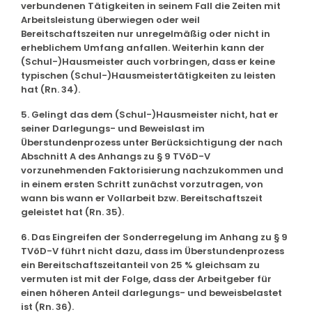
verbundenen Tätigkeiten in seinem Fall die Zeiten mit
Arbeitsleistung überwiegen oder weil
Bereitschaftszeiten nur unregelmäßig oder nicht in
erheblichem Umfang anfallen. Weiterhin kann der
(Schul-)Hausmeister auch vorbringen, dass er keine
typischen (Schul-)Hausmeistertätigkeiten zu leisten
hat (Rn. 34).
5. Gelingt das dem (Schul-)Hausmeister nicht, hat er
seiner Darlegungs- und Beweislast im
Überstundenprozess unter Berücksichtigung der nach
Abschnitt A des Anhangs zu § 9 TVöD-V
vorzunehmenden Faktorisierung nachzukommen und
in einem ersten Schritt zunächst vorzutragen, von
wann bis wann er Vollarbeit bzw. Bereitschaftszeit
geleistet hat (Rn. 35).
6. Das Eingreifen der Sonderregelung im Anhang zu § 9
TVöD-V führt nicht dazu, dass im Überstundenprozess
ein Bereitschaftszeitanteil von 25 % gleichsam zu
vermuten ist mit der Folge, dass der Arbeitgeber für
einen höheren Anteil darlegungs- und beweisbelastet
ist (Rn. 36).