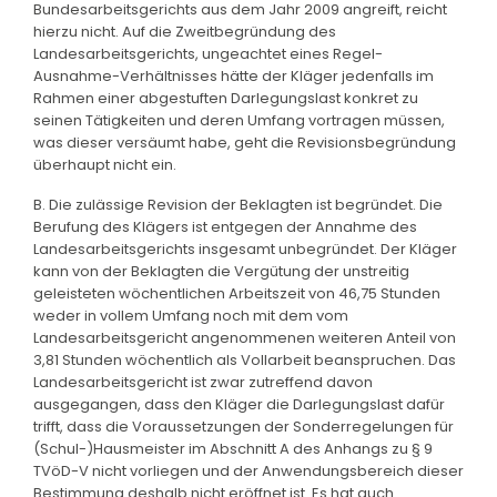
Bundesarbeitsgerichts aus dem Jahr 2009 angreift, reicht
hierzu nicht. Auf die Zweitbegründung des
Landesarbeitsgerichts, ungeachtet eines Regel-
Ausnahme-Verhältnisses hätte der Kläger jedenfalls im
Rahmen einer abgestuften Darlegungslast konkret zu
seinen Tätigkeiten und deren Umfang vortragen müssen,
was dieser versäumt habe, geht die Revisionsbegründung
überhaupt nicht ein.
B. Die zulässige Revision der Beklagten ist begründet. Die
Berufung des Klägers ist entgegen der Annahme des
Landesarbeitsgerichts insgesamt unbegründet. Der Kläger
kann von der Beklagten die Vergütung der unstreitig
geleisteten wöchentlichen Arbeitszeit von 46,75 Stunden
weder in vollem Umfang noch mit dem vom
Landesarbeitsgericht angenommenen weiteren Anteil von
3,81 Stunden wöchentlich als Vollarbeit beanspruchen. Das
Landesarbeitsgericht ist zwar zutreffend davon
ausgegangen, dass den Kläger die Darlegungslast dafür
trifft, dass die Voraussetzungen der Sonderregelungen für
(Schul-)Hausmeister im Abschnitt A des Anhangs zu § 9
TVöD-V nicht vorliegen und der Anwendungsbereich dieser
Bestimmung deshalb nicht eröffnet ist. Es hat auch