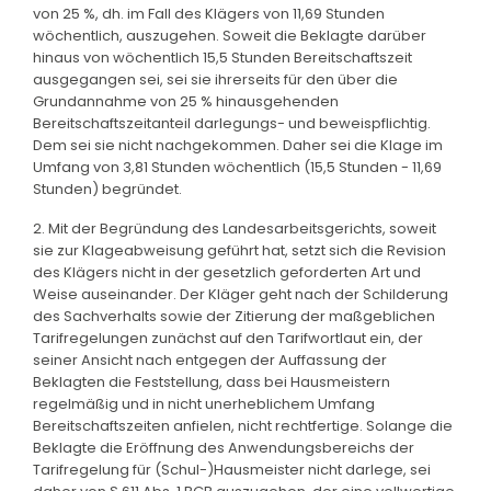
von 25 %, dh. im Fall des Klägers von 11,69 Stunden
wöchentlich, auszugehen. Soweit die Beklagte darüber
hinaus von wöchentlich 15,5 Stunden Bereitschaftszeit
ausgegangen sei, sei sie ihrerseits für den über die
Grundannahme von 25 % hinausgehenden
Bereitschaftszeitanteil darlegungs- und beweispflichtig.
Dem sei sie nicht nachgekommen. Daher sei die Klage im
Umfang von 3,81 Stunden wöchentlich (15,5 Stunden - 11,69
Stunden) begründet.
2. Mit der Begründung des Landesarbeitsgerichts, soweit
sie zur Klageabweisung geführt hat, setzt sich die Revision
des Klägers nicht in der gesetzlich geforderten Art und
Weise auseinander. Der Kläger geht nach der Schilderung
des Sachverhalts sowie der Zitierung der maßgeblichen
Tarifregelungen zunächst auf den Tarifwortlaut ein, der
seiner Ansicht nach entgegen der Auffassung der
Beklagten die Feststellung, dass bei Hausmeistern
regelmäßig und in nicht unerheblichem Umfang
Bereitschaftszeiten anfielen, nicht rechtfertige. Solange die
Beklagte die Eröffnung des Anwendungsbereichs der
Tarifregelung für (Schul-)Hausmeister nicht darlege, sei