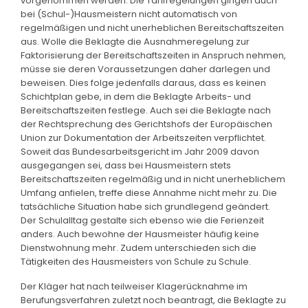
vorgenommen werden. Die Tarifregelungen gingen auch
bei (Schul-)Hausmeistern nicht automatisch von
regelmäßigen und nicht unerheblichen Bereitschaftszeiten
aus. Wolle die Beklagte die Ausnahmeregelung zur
Faktorisierung der Bereitschaftszeiten in Anspruch nehmen,
müsse sie deren Voraussetzungen daher darlegen und
beweisen. Dies folge jedenfalls daraus, dass es keinen
Schichtplan gebe, in dem die Beklagte Arbeits- und
Bereitschaftszeiten festlege. Auch sei die Beklagte nach
der Rechtsprechung des Gerichtshofs der Europäischen
Union zur Dokumentation der Arbeitszeiten verpflichtet.
Soweit das Bundesarbeitsgericht im Jahr 2009 davon
ausgegangen sei, dass bei Hausmeistern stets
Bereitschaftszeiten regelmäßig und in nicht unerheblichem
Umfang anfielen, treffe diese Annahme nicht mehr zu. Die
tatsächliche Situation habe sich grundlegend geändert.
Der Schulalltag gestalte sich ebenso wie die Ferienzeit
anders. Auch bewohne der Hausmeister häufig keine
Dienstwohnung mehr. Zudem unterschieden sich die
Tätigkeiten des Hausmeisters von Schule zu Schule.
Der Kläger hat nach teilweiser Klagerücknahme im
Berufungsverfahren zuletzt noch beantragt, die Beklagte zu