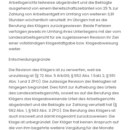
Arbeitsgerichts teilweise abgeändert und die Beklagte
ausgehend von einem Bereitschaftszeitanteil von 25 % zur
Zahlung von Arbeitsentgelt im Umfang von weiteren 3,81
Stunden wöchentlich verurteilt. Im Übrigen hat es die
Berufung des Klägers zurückgewiesen. Beide Parteien
verfolgen jeweils im Umfang ihres Unterliegens mit der vom
Landesarbeitsgericht für sie zugelassenen Revision ihr Ziel
einer vollständigen Klagestattgabe bzw. Klageabweisung
weiter.
Entscheidungsgründe:
Die Revision des Klägers ist zu verwerfen, weil sie
unzulässig ist (§ 72 Abs. 5 ArbGG, § 552 Abs. 1 Satz 2, § 551
Abs. 1 und 3 ZPO). Die zulässige Revision der Beklagten ist
hingegen begründet. Dies führt zur Aufhebung des Urteils
des Landesarbeitsgerichts, soweit es auf die Berufung des
Klägers das klageabweisende Urteil des Arbeitsgerichts
abgeändert und die Beklagte zur Zahlung verurteilt hat (§
562 Abs. 1, § 563 Abs. 3 ZPO). Die Berufung des Klägers ist
auch insoweit und damit insgesamt zurückzuweisen. Die
Klage ist unbegründet. Der Kläger hat keinen Anspruch auf
die von ihm begehrte weitere Vergütung für die Monate