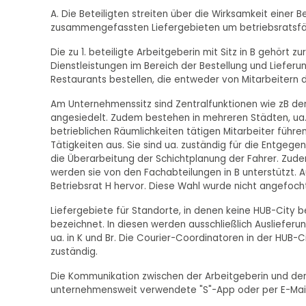
A. Die Beteiligten streiten über die Wirksamkeit einer 
zusammengefassten Liefergebieten um betriebsratsfäh
Die zu 1. beteiligte Arbeitgeberin mit Sitz in B gehört
Dienstleistungen im Bereich der Bestellung und Liefer
Restaurants bestellen, die entweder von Mitarbeitern 
Am Unternehmenssitz sind Zentralfunktionen wie zB der 
angesiedelt. Zudem bestehen in mehreren Städten, ua. 
betrieblichen Räumlichkeiten tätigen Mitarbeiter führ
Tätigkeiten aus. Sie sind ua. zuständig für die Entg
die Überarbeitung der Schichtplanung der Fahrer. Zud
werden sie von den Fachabteilungen in B unterstützt. Au
Betriebsrat H hervor. Diese Wahl wurde nicht angefoch
Liefergebiete für Standorte, in denen keine HUB-City 
bezeichnet. In diesen werden ausschließlich Auslieferu
ua. in K und Br. Die Courier-Coordinatoren in der HUB-C
zuständig.
Die Kommunikation zwischen der Arbeitgeberin und den M
unternehmensweit verwendete "S"-App oder per E-Mail