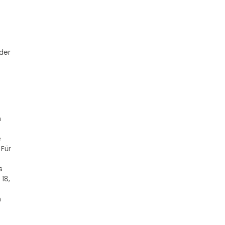
 der
m
e
 Für
s
18,
n