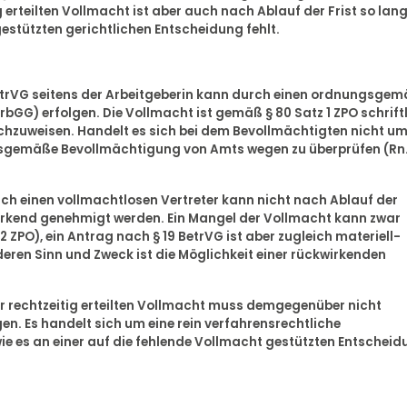
g erteilten Vollmacht ist aber auch nach Ablauf der Frist so lan
gestützten gerichtlichen Entscheidung fehlt.
 BetrVG seitens der Arbeitgeberin kann durch einen ordnungsge
 ArbGG) erfolgen. Die Vollmacht ist gemäß § 80 Satz 1 ZPO schrift
chzuweisen. Handelt es sich bei dem Bevollmächtigten nicht u
gsgemäße Bevollmächtigung von Amts wegen zu überprüfen (Rn
rch einen vollmachtlosen Vertreter kann nicht nach Ablauf der
kwirkend genehmigt werden. Ein Mangel der Vollmacht kann zwar
 ZPO), ein Antrag nach § 19 BetrVG ist aber zugleich materiell-
ren Sinn und Zweck ist die Möglichkeit einer rückwirkenden
der rechtzeitig erteilten Vollmacht muss demgegenüber nicht
lgen. Es handelt sich um eine rein verfahrensrechtliche
ie es an einer auf die fehlende Vollmacht gestützten Entschei