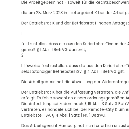
Die Arbeitgeberin hat - soweit für die Rechtsbeschwe
die am 28. März 2023 im Liefergebiet K bei der Arbeitg
Der Betriebsrat K und der Betriebsrat H haben Antra
1.
festzustellen, dass die aus den Kurierfahrer*innen der 
gemäß § 1 Abs. 1 BetrVG darstellt,
2.
hilfsweise festzustellen, dass die aus den Kurierfahrer
selbstständiger Betriebsteil iSv. § 4 Abs. 1 BetrVG gilt.
Die Arbeitgeberin hat die Abweisung der Wideranträge
Der Betriebsrat K hat die Auffassung vertreten, die An
erfolgt. Es fehle sowohl an einem ordnungsgemäßen An
Die Anfechtung sei zudem nach § 19 Abs. 3 Satz 3 Bet
vertreten, es handele sich bei der Remote-City K um ei
Betriebsteil iSv. § 4 Abs. 1 Satz 1 Nr. 1 BetrVG.
Das Arbeitsgericht Hamburg hat sich für örtlich unzustä