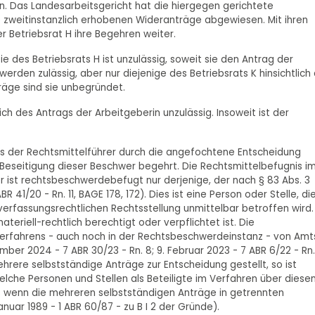
. Das Landesarbeitsgericht hat die hiergegen gerichtete
e zweitinstanzlich erhobenen Wideranträge abgewiesen. Mit ihren
 Betriebsrat H ihre Begehren weiter.
e des Betriebsrats H ist unzulässig, soweit sie den Antrag der
werden zulässig, aber nur diejenige des Betriebsrats K hinsichtlich
räge sind sie unbegründet.
ich des Antrags der Arbeitgeberin unzulässig. Insoweit ist der
dass der Rechtsmittelführer durch die angefochtene Entscheidung
Beseitigung dieser Beschwer begehrt. Die Rechtsmittelbefugnis i
r ist rechtsbeschwerdebefugt nur derjenige, der nach § 83 Abs. 3
 41/20 - Rn. 11, BAGE 178, 172). Dies ist eine Person oder Stelle, di
verfassungsrechtlichen Rechtsstellung unmittelbar betroffen wird.
teriell-rechtlich berechtigt oder verpflichtet ist. Die
 Verfahrens - auch noch in der Rechtsbeschwerdeinstanz - von Amt
er 2024 - 7 ABR 30/23 - Rn. 8; 9. Februar 2023 - 7 ABR 6/22 - Rn. 
rere selbstständige Anträge zur Entscheidung gestellt, so ist
welche Personen und Stellen als Beteiligte im Verfahren über diese
 als wenn die mehreren selbstständigen Anträge in getrennten
ar 1989 - 1 ABR 60/87 - zu B I 2 der Gründe).