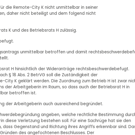
für die Remote-City K nicht unmittelbar in seiner
n, daher nicht beteiligt und dem folgend nicht
ats K und des Betriebsrats H zulässig.
befugt.
ungsantrags unmittelbar betroffen und damit rechtsbeschwerdebef
ellt.
ebsrat H hinsichtlich der Wideranträge rechtsbeschwerdebefugt.
ch § 18 Abs. 2 BetrVG soll die Zuständigkeit der
-City K geklärt werden. Die Zuordnung zum Betrieb H ist zwar nic
ns der Arbeitgeberin im Raum, so dass auch der Betriebsrat H in
bar betroffen ist.
ng der Arbeitgeberin auch ausreichend begründet.
schwerdebegründung angeben, welche rechtliche Bestimmung durc
in diese Verletzung bestehen soll. Für eine Sachrüge hat sie den
, dass Gegenstand und Richtung ihres Angriffs erkennbar sind. Da
 Gründen des angefochtenen Beschlusses. Der