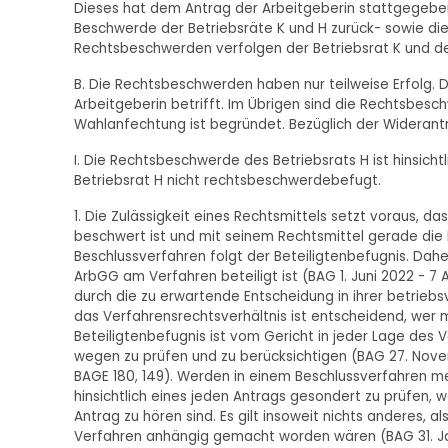
Dieses hat dem Antrag der Arbeitgeberin stattgegeben
Beschwerde der Betriebsräte K und H zurück- sowie di
Rechtsbeschwerden verfolgen der Betriebsrat K und der
B. Die Rechtsbeschwerden haben nur teilweise Erfolg. Di
Arbeitgeberin betrifft. Im Übrigen sind die Rechtsbesch
Wahlanfechtung ist begründet. Bezüglich der Widerant
I. Die Rechtsbeschwerde des Betriebsrats H ist hinsichtl
Betriebsrat H nicht rechtsbeschwerdebefugt.
1. Die Zulässigkeit eines Rechtsmittels setzt voraus, 
beschwert ist und mit seinem Rechtsmittel gerade die 
Beschlussverfahren folgt der Beteiligtenbefugnis. Dahe
ArbGG am Verfahren beteiligt ist (BAG 1. Juni 2022 - 7 ABR
durch die zu erwartende Entscheidung in ihrer betriebs
das Verfahrensrechtsverhältnis ist entscheidend, wer ma
Beteiligtenbefugnis ist vom Gericht in jeder Lage des
wegen zu prüfen und zu berücksichtigen (BAG 27. Novemb
BAGE 180, 149). Werden in einem Beschlussverfahren meh
hinsichtlich eines jeden Antrags gesondert zu prüfen, 
Antrag zu hören sind. Es gilt insoweit nichts anderes,
Verfahren anhängig gemacht worden wären (BAG 31. Janu