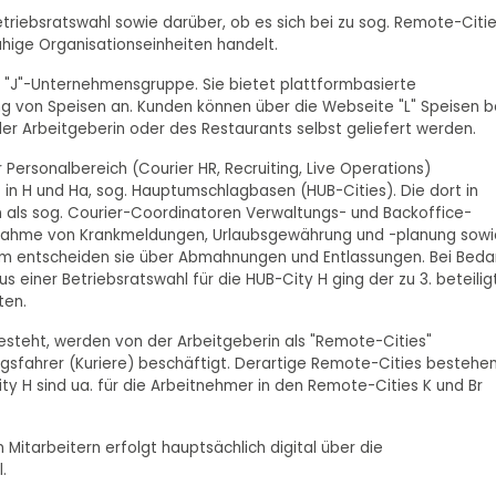
Betriebsratswahl sowie darüber, ob es sich bei zu sog. Remote-Citi
ige Organisationseinheiten handelt.
 zur "J"-Unternehmensgruppe. Sie bietet plattformbasierte
ung von Speisen an. Kunden können über die Webseite "L" Speisen b
der Arbeitgeberin oder des Restaurants selbst geliefert werden.
Personalbereich (Courier HR, Recruiting, Live Operations)
in H und Ha, sog. Hauptumschlagbasen (HUB-Cities). Die dort in
en als sog. Courier-Coordinatoren Verwaltungs- und Backoffice-
egenahme von Krankmeldungen, Urlaubsgewährung und -planung sowi
em entscheiden sie über Abmahnungen und Entlassungen. Bei Beda
s einer Betriebsratswahl für die HUB-City H ging der zu 3. beteilig
ten.
besteht, werden von der Arbeitgeberin als "Remote-Cities"
ngsfahrer (Kuriere) beschäftigt. Derartige Remote-Cities bestehe
ity H sind ua. für die Arbeitnehmer in den Remote-Cities K und Br
itarbeitern erfolgt hauptsächlich digital über die
.