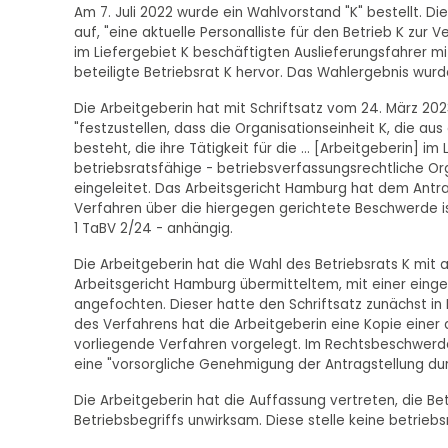
Am 7. Juli 2022 wurde ein Wahlvorstand "K" bestellt. D
auf, "eine aktuelle Personalliste für den Betrieb K zur 
im Liefergebiet K beschäftigten Auslieferungsfahrer mi
beteiligte Betriebsrat K hervor. Das Wahlergebnis wu
Die Arbeitgeberin hat mit Schriftsatz vom 24. März 20
"festzustellen, dass die Organisationseinheit K, die au
besteht, die ihre Tätigkeit für die ... [Arbeitgeberin] i
betriebsratsfähige - betriebsverfassungsrechtliche Org
eingeleitet. Das Arbeitsgericht Hamburg hat dem Ant
Verfahren über die hiergegen gerichtete Beschwerde 
1 TaBV 2/24 - anhängig.
Die Arbeitgeberin hat die Wahl des Betriebsrats K mit 
Arbeitsgericht Hamburg übermitteltem, mit einer einge
angefochten. Dieser hatte den Schriftsatz zunächst in 
des Verfahrens hat die Arbeitgeberin eine Kopie einer a
vorliegende Verfahren vorgelegt. Im Rechtsbeschwerde
eine "vorsorgliche Genehmigung der Antragstellung durc
Die Arbeitgeberin hat die Auffassung vertreten, die B
Betriebsbegriffs unwirksam. Diese stelle keine betriebs