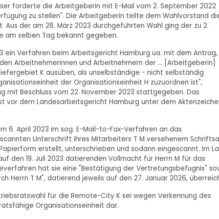
ieser forderte die Arbeitgeberin mit E-Mail vom 2. September 2022
Verfügung zu stellen". Die Arbeitgeberin teilte dem Wahlvorstand di
t. Aus der am 28. März 2023 durchgeführten Wahl ging der zu 2.
rde am selben Tag bekannt gegeben.
23 ein Verfahren beim Arbeitsgericht Hamburg ua. mit dem Antrag,
s den Arbeitnehmerinnen und Arbeitnehmern der ... [Arbeitgeberin]
m Liefergebiet K ausüben, als unselbständige - nicht selbständig
anisationseinheit der Organisationseinheit H zuzuordnen ist",
rag mit Beschluss vom 22. November 2023 stattgegeben. Das
ist vor dem Landesarbeitsgericht Hamburg unter dem Aktenzeiche
am 6. April 2023 im sog. E-Mail-to-Fax-Verfahren an das
scannten Unterschrift ihres Mitarbeiters T M versehenem Schriftsa
Papierform erstellt, unterschrieben und sodann eingescannt. Im L
uf den 19. Juli 2023 datierenden Vollmacht für Herrn M für das
verfahren hat sie eine "Bestätigung der Vertretungsbefugnis" so
h Herrn T M", datierend jeweils auf den 27. Januar 2026, überreich
etriebsratswahl für die Remote-City K sei wegen Verkennung des
ratsfähige Organisationseinheit dar.