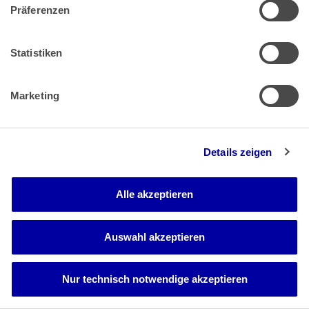
Rn. 18, BAGE 161, 1). Auch würde etwa jeder durch die, oft
Präferenzen
nicht aufklärbare, Zerstörung eines - ggf. sogar des
eigenen - Wahlplakats den Boden für eine erfolgreiche
Wahlanfechtung bereiten können.
Statistiken
d) Nach diesen Maßgaben hat das Landesarbeitsgericht
die Anfechtbarkeit der Wahl im Hinblick auf die von ihm
Marketing
festgestellten- und mit Verfahrens(gegen)rügen nicht
angegriffenen - Ereignisse während des betrieblichen
Wahlkampfes zu Recht verneint.
aa) Seine Würdigung, dass das dem Grunde nach
Details zeigen
unstreitige Zerstören, Entfernen oder Überkleben von
Wahlplakaten, Postern und Flyern bestimmter Listen keine
Anfechtbarkeit der Wahl wegen Verstoßes gegen § 20 Abs.
Alle akzeptieren
1 und/oder 2 BetrVG begründet, ist
rechtsbeschwerderechtlich nicht zu beanstanden.
Tatsächliche Anhaltspunkte dafür, dass die Handlungen
Auswahl akzeptieren
von der Arbeitgeberin oder dem Wahlvorstand
vorgenommen, veranlasst, flankiert oder auch nur
geduldet worden sind, haben weder die Antragsteller
Nur technisch notwendige akzeptieren
vorgebracht, noch sind sie sonst ersichtlich. Sowohl die
Arbeitgeberin als auch der Wahlvorstand haben auf die