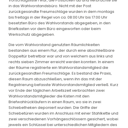
Vorschlagsliste I war, die Postboxen ab und verbrachte sie
in das Wahlvorstandsbüro. Nicht mit der Post
zurückgesandte Freiumschläge wurden in dem montags
bis freitags in der Regel von ca. 08:00 Uhr bis 17:00 Uhr
besetzten Büro des Wahlvorstands abgegeben, in den
Briefkasten vor dem Büro eingeworfen oder beim
Werkschutz abgegeben.
Die vom Wahlvorstand genutzten Räumlichkeiten
bestanden aus einem Flur, der durch eine abschließbare
Doppeltür betretbar war und von welchem aus links und
rechts sieben Zimmer erreicht werden konnten. In einem
der Räume registrierte ein Wahlvorstandsmitglied die
zurückgesandten Freiumschläge. Es bestand die Praxis,
diesen Raum abzuschließen, wenn ihn das mit der
Registrierung befasste Wahlvorstandsmitglied verließ. Kurz
vor Ende der täglichen Arbeitszeit verbrachten zwei
Wahlvorstandsmitglieder die Kisten mit den
Briefwahlrückläufern in einen Raum, wo sie in zwei
Schiebetheken deponiert wurden. Die Griffe der
Schiebetüren wurden im Anschluss mit einer Stahlkette und
zwei verschiedenen Vorhängeschlössern gesichert, wobei
jeweils ein Schlüssel bei unterschiedlichen Mitgliedern des