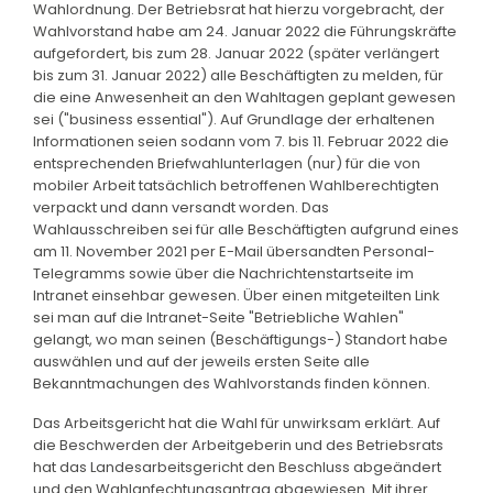
Wahlordnung. Der Betriebsrat hat hierzu vorgebracht, der
Wahlvorstand habe am 24. Januar 2022 die Führungskräfte
aufgefordert, bis zum 28. Januar 2022 (später verlängert
bis zum 31. Januar 2022) alle Beschäftigten zu melden, für
die eine Anwesenheit an den Wahltagen geplant gewesen
sei ("business essential"). Auf Grundlage der erhaltenen
Informationen seien sodann vom 7. bis 11. Februar 2022 die
entsprechenden Briefwahlunterlagen (nur) für die von
mobiler Arbeit tatsächlich betroffenen Wahlberechtigten
verpackt und dann versandt worden. Das
Wahlausschreiben sei für alle Beschäftigten aufgrund eines
am 11. November 2021 per E-Mail übersandten Personal-
Telegramms sowie über die Nachrichtenstartseite im
Intranet einsehbar gewesen. Über einen mitgeteilten Link
sei man auf die Intranet-Seite "Betriebliche Wahlen"
gelangt, wo man seinen (Beschäftigungs-) Standort habe
auswählen und auf der jeweils ersten Seite alle
Bekanntmachungen des Wahlvorstands finden können.
Das Arbeitsgericht hat die Wahl für unwirksam erklärt. Auf
die Beschwerden der Arbeitgeberin und des Betriebsrats
hat das Landesarbeitsgericht den Beschluss abgeändert
und den Wahlanfechtungsantrag abgewiesen. Mit ihrer