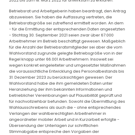
2022 bis zum 18. März 2022 für unwirksam zu erklären.
Betriebsrat und Arbeitgeberin haben beantragt, den Antrag
abzuweisen. Sie haben die Auffassung vertreten, die
Betriebsratsgröße sei zutreffend ermittelt worden. An dem
- für die Ermittlung der entsprechenden Daten angesetzten
- Stichtag 30. September 2021 seien zwar über 67.000
Arbeitnehmer im Betrieb beschäftigt gewesen. Maßgeblich
für die Anzahl der Betriebsratsmitglieder sei aber die vom
Wahlvorstand zugrunde gelegte Betriebsgröße von in der
Regel knapp unter 66.001 Arbeitnehmern. Insoweit sei
wegen konkret eingeleiteter und umgesetzter Maßnahmen
die voraussichtliche Entwicklung des Personalbestands bis
31. Dezember 2023 zu berücksichtigen gewesen. Der
Wahlvorstand habe die ihm gemeldeten Daten unter
Heranziehung der ihm bekannten Informationen und
betrieblicher Vereinbarungen auf Plausibilität geprüft und
für nachvollziehbar befunden. Sowohl die Übermittlung des
Wahlausschreibens als auch die - ohne entsprechendes
Verlangen der wahlberechtigten Arbeitnehmer in
angeordneter mobiler Arbeit und in Kurzarbeit erfolgte -
Übersendung der Unterlagen zur schriftlichen
Stimmabgabe entspreche den Vorgaben der