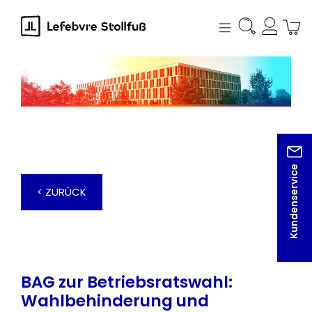
alt springen
Kundenservice
< ZURÜCK
BAG zur Betriebsratswahl:
Wahlbehinderung und