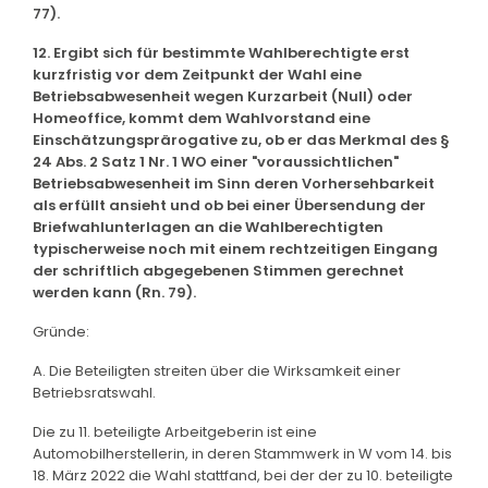
77).
12. Ergibt sich für bestimmte Wahlberechtigte erst
kurzfristig vor dem Zeitpunkt der Wahl eine
Betriebsabwesenheit wegen Kurzarbeit (Null) oder
Homeoffice, kommt dem Wahlvorstand eine
Einschätzungsprärogative zu, ob er das Merkmal des §
24 Abs. 2 Satz 1 Nr. 1 WO einer "voraussichtlichen"
Betriebsabwesenheit im Sinn deren Vorhersehbarkeit
als erfüllt ansieht und ob bei einer Übersendung der
Briefwahlunterlagen an die Wahlberechtigten
typischerweise noch mit einem rechtzeitigen Eingang
der schriftlich abgegebenen Stimmen gerechnet
werden kann (Rn. 79).
Gründe:
A. Die Beteiligten streiten über die Wirksamkeit einer
Betriebsratswahl.
Die zu 11. beteiligte Arbeitgeberin ist eine
Automobilherstellerin, in deren Stammwerk in W vom 14. bis
18. März 2022 die Wahl stattfand, bei der der zu 10. beteiligte