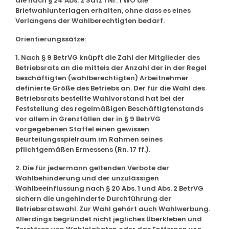
die nach § 24 Abs. 2 Satz 1 Nr. 1 WO die
Briefwahlunterlagen erhalten, ohne dass es eines
Verlangens der Wahlberechtigten bedarf.
Orientierungssätze:
1. Nach § 9 BetrVG knüpft die Zahl der Mitglieder des
Betriebsrats an die mittels der Anzahl der in der Regel
beschäftigten (wahlberechtigten) Arbeitnehmer
definierte Größe des Betriebs an. Der für die Wahl des
Betriebsrats bestellte Wahlvorstand hat bei der
Feststellung des regelmäßigen Beschäftigtenstands
vor allem in Grenzfällen der in § 9 BetrVG
vorgegebenen Staffel einen gewissen
Beurteilungsspielraum im Rahmen seines
pflichtgemäßen Ermessens (Rn. 17 ff.).
2. Die für jedermann geltenden Verbote der
Wahlbehinderung und der unzulässigen
Wahlbeeinflussung nach § 20 Abs. 1 und Abs. 2 BetrVG
sichern die ungehinderte Durchführung der
Betriebsratswahl. Zur Wahl gehört auch Wahlwerbung.
Allerdings begründet nicht jegliches Überkleben und