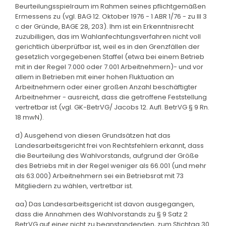
Beurteilungsspielraum im Rahmen seines pflichtgemäßen
Ermessens zu (vgl. BAG 12. Oktober 1976 - 1 ABR 1/76 - zu III 3
c der Gründe, BAGE 28, 203). Ihm ist ein Erkenntnisrecht
zuzubilligen, das im Wahlanfechtungsverfahren nicht voll
gerichtlich überprüfbar ist, weil es in den Grenzfällen der
gesetzlich vorgegebenen Staffel (etwa bei einem Betrieb
mit in der Regel 7.000 oder 7.001 Arbeitnehmern)- und vor
allem in Betrieben mit einer hohen Fluktuation an
Arbeitnehmern oder einer großen Anzahl beschäftigter
Arbeitnehmer - ausreicht, dass die getroffene Feststellung
vertretbar ist (vgl. GK-BetrVG/ Jacobs 12. Aufl. BetrVG § 9 Rn.
18 mwN).
d) Ausgehend von diesen Grundsätzen hat das
Landesarbeitsgericht frei von Rechtsfehlern erkannt, dass
die Beurteilung des Wahlvorstands, aufgrund der Größe
des Betriebs mit in der Regel weniger als 66.001 (und mehr
als 63.000) Arbeitnehmern sei ein Betriebsrat mit 73
Mitgliedern zu wählen, vertretbar ist.
aa) Das Landesarbeitsgericht ist davon ausgegangen,
dass die Annahmen des Wahlvorstands zu § 9 Satz 2
BetrVG auf einer nicht zu beanstandenden, zum Stichtag 30.