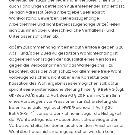
Generaluntersagungen jedermann verboten ("niemand");
auch Handlungen betrieblich Außenstehender sind erfasst.
Je nach Adressat (etwa Arbeitgeber, Betriebsrat,
Wahlvorstand, Bewerber, betriebszugehörige
Arbeitnehmer und nicht betriebszugehörige Dritte) leiten
sich aus ihnen aber unterschiedliche Verhaltens- und
Unterlassenspflichten ab.
aa) Im Zusammenhang mit einer auf Verstöße gegen § 20
Abs. 1 und/oder 2 BetrVG gestützten Wahlanfechtung ist -
abgesehen von Fragen der Kausalität eines Verstoßes
gegen die Verbotsnormen für das Wahlergebnis - zu
beachten, dass der Wahlschutz vor allem eine freie Wahl
vorbeugend sichern, nicht aber eine Korrektur oder
Kassation des Wahlergebnisses ermöglichen soll; dafür
spricht seine systematische Stellung hinter § 19 BetrVG (vgl.
GK-BetrVG/Kreutz 12. Aufl. BetrVG § 20 Rn. 51 mwN; im Sinn
eines Vorbeugens vor Pressionen zur Sicherstellung der
freien Kandidatur vgl. auch HWK/Reichold 11. Aufl. § 20
BetrVG Rn. 4). Jenseits der - ohnehin sogar die Nichtigkeit
der Wahl bedingenden - besonders schwerwiegenden
Verbotsverstöße, bei denen auch von dem Anschein einer
Wahl überhaupt nicht mehr gesprochen werden kann,