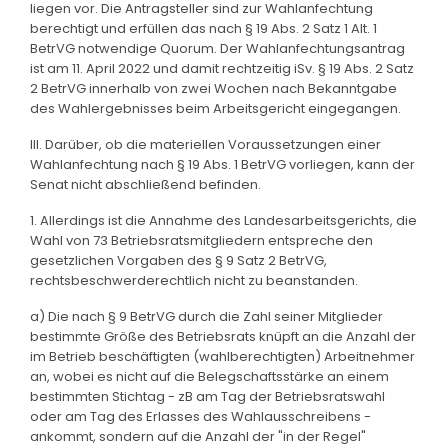
liegen vor. Die Antragsteller sind zur Wahlanfechtung
berechtigt und erfüllen das nach § 19 Abs. 2 Satz 1 Alt. 1
BetrVG notwendige Quorum. Der Wahlanfechtungsantrag
ist am 11. April 2022 und damit rechtzeitig iSv. § 19 Abs. 2 Satz
2 BetrVG innerhalb von zwei Wochen nach Bekanntgabe
des Wahlergebnisses beim Arbeitsgericht eingegangen.
III. Darüber, ob die materiellen Voraussetzungen einer
Wahlanfechtung nach § 19 Abs. 1 BetrVG vorliegen, kann der
Senat nicht abschließend befinden.
1. Allerdings ist die Annahme des Landesarbeitsgerichts, die
Wahl von 73 Betriebsratsmitgliedern entspreche den
gesetzlichen Vorgaben des § 9 Satz 2 BetrVG,
rechtsbeschwerderechtlich nicht zu beanstanden.
a) Die nach § 9 BetrVG durch die Zahl seiner Mitglieder
bestimmte Größe des Betriebsrats knüpft an die Anzahl der
im Betrieb beschäftigten (wahlberechtigten) Arbeitnehmer
an, wobei es nicht auf die Belegschaftsstärke an einem
bestimmten Stichtag - zB am Tag der Betriebsratswahl
oder am Tag des Erlasses des Wahlausschreibens -
ankommt, sondern auf die Anzahl der "in der Regel"