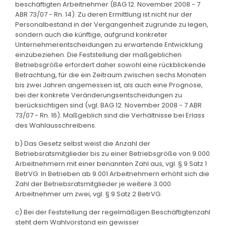
beschäftigten Arbeitnehmer (BAG 12. November 2008 - 7
ABR 73/07 - Rn. 14). Zu deren Ermittlung ist nicht nur der
Personalbestand in der Vergangenheit zugrunde zu legen,
sondern auch die künftige, aufgrund konkreter
Unternehmerentscheidungen zu erwartende Entwicklung
einzubeziehen. Die Feststellung der maßgeblichen
Betriebsgröße erfordert daher sowohl eine rückblickende
Betrachtung, für die ein Zeitraum zwischen sechs Monaten
bis zwei Jahren angemessen ist, als auch eine Prognose,
bei der konkrete Veränderungsentscheidungen zu
berücksichtigen sind (vgl. BAG 12. November 2008 - 7 ABR
73/07 - Rn. 16). Maßgeblich sind die Verhältnisse bei Erlass
des Wahlausschreibens.
b) Das Gesetz selbst weist die Anzahl der
Betriebsratsmitglieder bis zu einer Betriebsgröße von 9.000
Arbeitnehmern mit einer benannten Zahl aus, vgl. § 9 Satz 1
BetrVG. In Betrieben ab 9.001 Arbeitnehmern erhöht sich die
Zahl der Betriebsratsmitglieder je weitere 3.000
Arbeitnehmer um zwei, vgl. § 9 Satz 2 BetrVG.
c) Bei der Feststellung der regelmäßigen Beschäftigtenzahl
steht dem Wahlvorstand ein gewisser