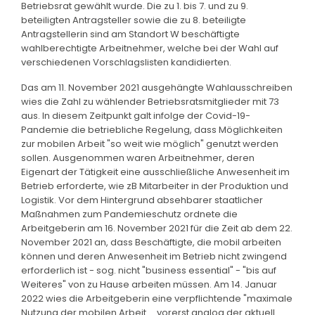
Betriebsrat gewählt wurde. Die zu 1. bis 7. und zu 9.
beteiligten Antragsteller sowie die zu 8. beteiligte
Antragstellerin sind am Standort W beschäftigte
wahlberechtigte Arbeitnehmer, welche bei der Wahl auf
verschiedenen Vorschlagslisten kandidierten.
Das am 11. November 2021 ausgehängte Wahlausschreiben
wies die Zahl zu wählender Betriebsratsmitglieder mit 73
aus. In diesem Zeitpunkt galt infolge der Covid-19-
Pandemie die betriebliche Regelung, dass Möglichkeiten
zur mobilen Arbeit "so weit wie möglich" genutzt werden
sollen. Ausgenommen waren Arbeitnehmer, deren
Eigenart der Tätigkeit eine ausschließliche Anwesenheit im
Betrieb erforderte, wie zB Mitarbeiter in der Produktion und
Logistik. Vor dem Hintergrund absehbarer staatlicher
Maßnahmen zum Pandemieschutz ordnete die
Arbeitgeberin am 16. November 2021 für die Zeit ab dem 22.
November 2021 an, dass Beschäftigte, die mobil arbeiten
können und deren Anwesenheit im Betrieb nicht zwingend
erforderlich ist - sog. nicht "business essential" - "bis auf
Weiteres" von zu Hause arbeiten müssen. Am 14. Januar
2022 wies die Arbeitgeberin eine verpflichtende "maximale
Nutzung der mobilen Arbeit ... vorerst analog der aktuell