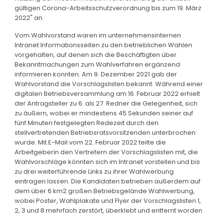
gültigen Corona-Arbeitsschutzverordnung bis zum 19. März
2022" an.
Vom Wahlvorstand waren im unternehmensinternen
Intranet Informationsseiten zu den betrieblichen Wahlen
vorgehalten, auf denen sich die Beschäftigten über
Bekanntmachungen zum Wahlverfahren ergänzend
informieren konnten. Am 9. Dezember 2021 gab der
Wahlvorstand die Vorschlagslisten bekannt. Während einer
digitalen Betriebsversammlung am 16. Februar 2022 erhielt
der Antragsteller zu 6. als 27. Redner die Gelegenheit, sich
zu äußern, wobei er mindestens 45 Sekunden seiner auf
fünf Minuten festgelegten Redezeit durch den
stellvertretenden Betriebsratsvorsitzenden unterbrochen
wurde. Mit E-Mail vom 22. Februar 2022 teilte die
Arbeitgeberin den Vertretern der Vorschlagslisten mit, die
Wahlvorschläge könnten sich im Intranet vorstellen und bis
zu drei weiterführende Links zu ihrer Wahlwerbung
eintragen lassen. Die Kandidaten betrieben außerdem auf
dem über 6 km2 großen Betriebsgelände Wahlwerbung,
wobei Poster, Wahlplakate und Flyer der Vorschlagslisten 1,
2, 3 und 8 mehrfach zerstört, überklebt und entfernt worden