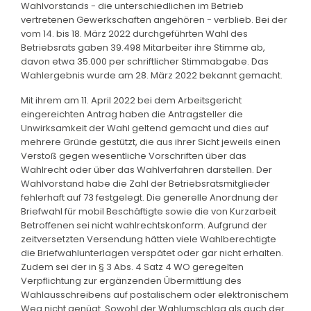
Wahlvorstands - die unterschiedlichen im Betrieb
vertretenen Gewerkschaften angehören - verblieb. Bei der
vom 14. bis 18. März 2022 durchgeführten Wahl des
Betriebsrats gaben 39.498 Mitarbeiter ihre Stimme ab,
davon etwa 35.000 per schriftlicher Stimmabgabe. Das
Wahlergebnis wurde am 28. März 2022 bekannt gemacht.
Mit ihrem am 11. April 2022 bei dem Arbeitsgericht
eingereichten Antrag haben die Antragsteller die
Unwirksamkeit der Wahl geltend gemacht und dies auf
mehrere Gründe gestützt, die aus ihrer Sicht jeweils einen
Verstoß gegen wesentliche Vorschriften über das
Wahlrecht oder über das Wahlverfahren darstellen. Der
Wahlvorstand habe die Zahl der Betriebsratsmitglieder
fehlerhaft auf 73 festgelegt. Die generelle Anordnung der
Briefwahl für mobil Beschäftigte sowie die von Kurzarbeit
Betroffenen sei nicht wahlrechtskonform. Aufgrund der
zeitversetzten Versendung hätten viele Wahlberechtigte
die Briefwahlunterlagen verspätet oder gar nicht erhalten.
Zudem sei der in § 3 Abs. 4 Satz 4 WO geregelten
Verpflichtung zur ergänzenden Übermittlung des
Wahlausschreibens auf postalischem oder elektronischem
Weg nicht genügt. Sowohl der Wahlumschlag als auch der