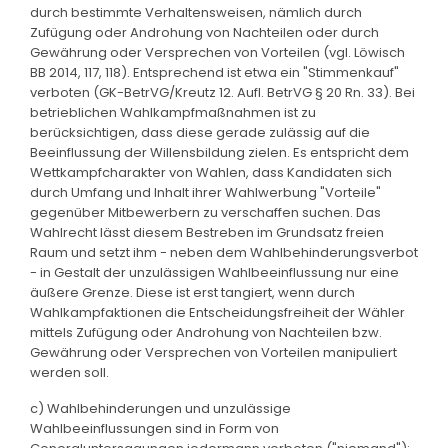
durch bestimmte Verhaltensweisen, nämlich durch
Zufügung oder Androhung von Nachteilen oder durch
Gewährung oder Versprechen von Vorteilen (vgl. Löwisch
BB 2014, 117, 118). Entsprechend ist etwa ein "Stimmenkauf"
verboten (GK-BetrVG/Kreutz 12. Aufl. BetrVG § 20 Rn. 33). Bei
betrieblichen Wahlkampfmaßnahmen ist zu
berücksichtigen, dass diese gerade zulässig auf die
Beeinflussung der Willensbildung zielen. Es entspricht dem
Wettkampfcharakter von Wahlen, dass Kandidaten sich
durch Umfang und Inhalt ihrer Wahlwerbung "Vorteile"
gegenüber Mitbewerbern zu verschaffen suchen. Das
Wahlrecht lässt diesem Bestreben im Grundsatz freien
Raum und setzt ihm - neben dem Wahlbehinderungsverbot
- in Gestalt der unzulässigen Wahlbeeinflussung nur eine
äußere Grenze. Diese ist erst tangiert, wenn durch
Wahlkampfaktionen die Entscheidungsfreiheit der Wähler
mittels Zufügung oder Androhung von Nachteilen bzw.
Gewährung oder Versprechen von Vorteilen manipuliert
werden soll.
c) Wahlbehinderungen und unzulässige
Wahlbeeinflussungen sind in Form von