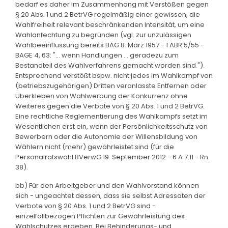
bedarf es daher im Zusammenhang mit Verstößen gegen
§ 20 Abs. 1 und 2 BetrVG regelmäßig einer gewissen, die
Wahlfreiheit relevant beschränkenden Intensität, um eine
Wahlanfechtung zu begründen (vgl. zur unzulässigen
Wahlbeeinflussung bereits BAG 8. März 1957 - 1 ABR 5/55 -
BAGE 4, 63: "... wenn Handlungen ... geradezu zum
Bestandteil des Wahlverfahrens gemacht worden sind.").
Entsprechend verstößt bspw. nicht jedes im Wahlkampf von
(betriebszugehörigen) Dritten veranlasste Entfernen oder
Überkleben von Wahlwerbung der Konkurrenz ohne
Weiteres gegen die Verbote von § 20 Abs. 1 und 2 BetrVG.
Eine rechtliche Reglementierung des Wahlkampfs setzt im
Wesentlichen erst ein, wenn der Persönlichkeitsschutz von
Bewerbern oder die Autonomie der Willensbildung von
Wählern nicht (mehr) gewährleistet sind (für die
Personalratswahl BVerwG 19. September 2012 - 6 A 7.11 - Rn.
38).
bb) Für den Arbeitgeber und den Wahlvorstand können
sich - ungeachtet dessen, dass sie selbst Adressaten der
Verbote von § 20 Abs. 1 und 2 BetrVG sind -
einzelfallbezogen Pflichten zur Gewährleistung des
Wahlschutzes ergeben. Bei Behinderungs- und