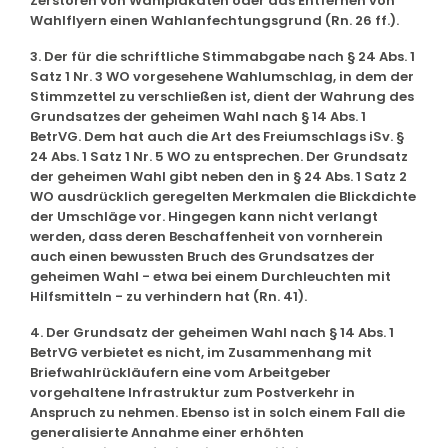
Zerstören von Wahlplakaten oder das Entfernen von
Wahlflyern einen Wahlanfechtungsgrund (Rn. 26 ff.).
3. Der für die schriftliche Stimmabgabe nach § 24 Abs. 1
Satz 1 Nr. 3 WO vorgesehene Wahlumschlag, in dem der
Stimmzettel zu verschließen ist, dient der Wahrung des
Grundsatzes der geheimen Wahl nach § 14 Abs. 1
BetrVG. Dem hat auch die Art des Freiumschlags iSv. §
24 Abs. 1 Satz 1 Nr. 5 WO zu entsprechen. Der Grundsatz
der geheimen Wahl gibt neben den in § 24 Abs. 1 Satz 2
WO ausdrücklich geregelten Merkmalen die Blickdichte
der Umschläge vor. Hingegen kann nicht verlangt
werden, dass deren Beschaffenheit von vornherein
auch einen bewussten Bruch des Grundsatzes der
geheimen Wahl - etwa bei einem Durchleuchten mit
Hilfsmitteln - zu verhindern hat (Rn. 41).
4. Der Grundsatz der geheimen Wahl nach § 14 Abs. 1
BetrVG verbietet es nicht, im Zusammenhang mit
Briefwahlrückläufern eine vom Arbeitgeber
vorgehaltene Infrastruktur zum Postverkehr in
Anspruch zu nehmen. Ebenso ist in solch einem Fall die
generalisierte Annahme einer erhöhten