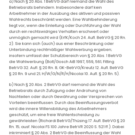
a) Nach § 20 Abs. 1 BetrVG darf niemand die Wahl des
Betriebsrats behindern. Insbesondere darf kein
Arbeitnehmer in der Ausübung des aktiven und passiven
Wahlrechts beschränkt werden. Eine Wahlbehinderung
liegt vor, wenn die Einleitung oder Durchführung der Wahl
durch ein rechtswidriges Verhalten erschwert oder
unmöglich gemacht wird (ErfK/Koch 24. Aufl. BetrVG § 20 Rn.
2). Sie kann sich (auch) aus einer Beschränkung oder
Unterbindung rechtmäßiger Wahlwerbung ergeben;
insofern umfasst der Schutzbereich von § 20 Abs. 1 BetrVG
die Wahlwerbung (Bolt/Gosch AiB 1997, 559, 561; Fitting
BetrVG 32. Aufl. § 20 Rn. 8; GK-BetrVG/Kreutz 12. Aufl. BetrVG
§ 20 Rn. 9 und 21; H/W/G/N/R/H/Nicolai 10. Aufl. § 20 Rn. 5).
b) Nach § 20 Abs. 2 BetrVG darf niemand die Wahl des
Betriebsrats durch Zufügung oder Androhung von
Nachteilen oder durch Gewährung oder Versprechen von
Vorteilen beeinflussen. Durch das Beeinflussungsverbot
wird die innere Willensbildung des Arbeitnehmers
geschützt, um eine freie Wahlentscheidung zu
gewährleisten (Richardi BetrVG/Thüsing 17. Aufl. BetrVG § 20
Rn. 15; ausf. Nicolai FS 100 Jahre BetrVR 2020 S. 521 ff.). Dabei
inkriminiert § 20 Abs. 2 BetrVG die Beeinflussung der Wahl