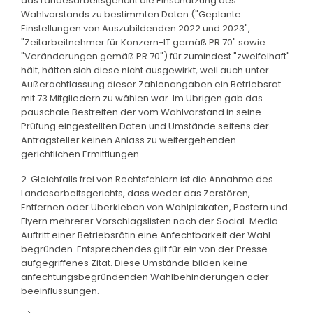
das Landesarbeitsgericht die Einschätzung des
Wahlvorstands zu bestimmten Daten ("Geplante
Einstellungen von Auszubildenden 2022 und 2023",
"Zeitarbeitnehmer für Konzern-IT gemäß PR 70" sowie
"Veränderungen gemäß PR 70") für zumindest "zweifelhaft"
hält, hätten sich diese nicht ausgewirkt, weil auch unter
Außerachtlassung dieser Zahlenangaben ein Betriebsrat
mit 73 Mitgliedern zu wählen war. Im Übrigen gab das
pauschale Bestreiten der vom Wahlvorstand in seine
Prüfung eingestellten Daten und Umstände seitens der
Antragsteller keinen Anlass zu weitergehenden
gerichtlichen Ermittlungen.
2. Gleichfalls frei von Rechtsfehlern ist die Annahme des
Landesarbeitsgerichts, dass weder das Zerstören,
Entfernen oder Überkleben von Wahlplakaten, Postern und
Flyern mehrerer Vorschlagslisten noch der Social-Media-
Auftritt einer Betriebsrätin eine Anfechtbarkeit der Wahl
begründen. Entsprechendes gilt für ein von der Presse
aufgegriffenes Zitat. Diese Umstände bilden keine
anfechtungsbegründenden Wahlbehinderungen oder -
beeinflussungen.