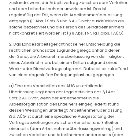
zustande, wenn der Arbeitsvertrag zwischen dem Verleiher
und dem Leiharbeitnehmer unwirksam ist. Das ist
regelmäßig der Fall, wenn die Arbeitnehmerüberlassung
entgegen § 1 Abs. 1 Satz 5 und 6 AÜG nicht ausdrücklich als
solche bezeichnet und die Person des Leiharbeitnehmers
nicht konkretisiert worden ist (§ 9 Abs. 1 Nr. 1a Halbs. 1 AÜG).
2. Das Landesarbeitsgericht hat seiner Entscheidung die
rechtlichen Grundsätze zugrunde gelegt, anhand deren
der Senat die Arbeitnehmerüberlassung von der Tätigkeit
eines Arbeitnehmers bei einem Dritten aufgrund eines
Werk- oder Dienstvertrags abgrenzt. Dabei ist es zutreffend
von einer abgestuften Darlegungslast ausgegangen.
a) Eine den Vorschriften des AÜG unterfallende
Überlassung liegt nach der Legaldefinition des § 1 Abs. 1
Satz 2 AÜG vor, wenn der Arbeitnehmer in die
Arbeitsorganisation des Entleihers eingegliedert ist und
dessen Weisungen unterliegt. Arbeitnehmerüberlassung
iSd. AÜG ist durch eine spezifische Ausgestaltung der
Vertragsbeziehungen zwischen Verleiher und Entleiher
einerseits (dem Arbeitnehmerüberlassungsvertrag) und
zwischen Verleiher und Arbeitnehmer andererseits (dem