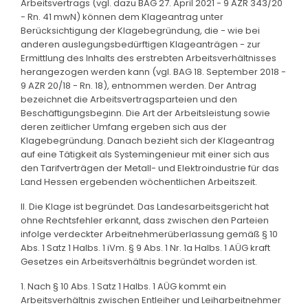
Arbeitsvertrags (vgl. dazu BAG 27. April 2021 - 9 AZR 343/20
- Rn. 41 mwN) können dem Klageantrag unter
Berücksichtigung der Klagebegründung, die - wie bei
anderen auslegungsbedürftigen Klageanträgen - zur
Ermittlung des Inhalts des erstrebten Arbeitsverhältnisses
herangezogen werden kann (vgl. BAG 18. September 2018 -
9 AZR 20/18 - Rn. 18), entnommen werden. Der Antrag
bezeichnet die Arbeitsvertragsparteien und den
Beschäftigungsbeginn. Die Art der Arbeitsleistung sowie
deren zeitlicher Umfang ergeben sich aus der
Klagebegründung. Danach bezieht sich der Klageantrag
auf eine Tätigkeit als Systemingenieur mit einer sich aus
den Tarifverträgen der Metall- und Elektroindustrie für das
Land Hessen ergebenden wöchentlichen Arbeitszeit.
II. Die Klage ist begründet. Das Landesarbeitsgericht hat
ohne Rechtsfehler erkannt, dass zwischen den Parteien
infolge verdeckter Arbeitnehmerüberlassung gemäß § 10
Abs. 1 Satz 1 Halbs. 1 iVm. § 9 Abs. 1 Nr. 1a Halbs. 1 AÜG kraft
Gesetzes ein Arbeitsverhältnis begründet worden ist.
1. Nach § 10 Abs. 1 Satz 1 Halbs. 1 AÜG kommt ein
Arbeitsverhältnis zwischen Entleiher und Leiharbeitnehmer