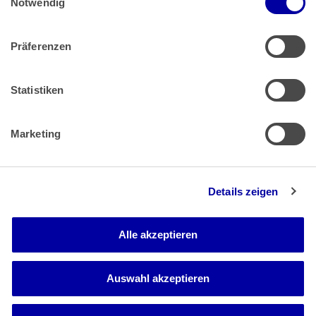
Impressum
 | 
Datenschutz
Notwendig
Präferenzen
Zahlung & Versand
Rücksendungen/Widerrufsbelehrung
Muster Widerrufsformular (PDF)
Statistiken
Remissionsbedingungen für den Handel
Kündigungsformular
Marketing
Barrierefreiheit
Details zeigen
Newsletter
Mediadaten
Alle akzeptieren
Media-Center
Auswahl akzeptieren