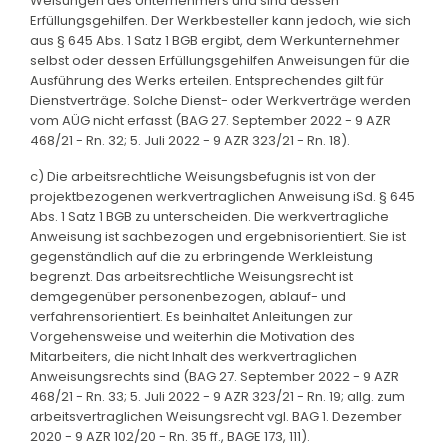
Weisungen des Unternehmers und sind dessen
Erfüllungsgehilfen. Der Werkbesteller kann jedoch, wie sich
aus § 645 Abs. 1 Satz 1 BGB ergibt, dem Werkunternehmer
selbst oder dessen Erfüllungsgehilfen Anweisungen für die
Ausführung des Werks erteilen. Entsprechendes gilt für
Dienstverträge. Solche Dienst- oder Werkverträge werden
vom AÜG nicht erfasst (BAG 27. September 2022 - 9 AZR
468/21 - Rn. 32; 5. Juli 2022 - 9 AZR 323/21 - Rn. 18).
c) Die arbeitsrechtliche Weisungsbefugnis ist von der
projektbezogenen werkvertraglichen Anweisung iSd. § 645
Abs. 1 Satz 1 BGB zu unterscheiden. Die werkvertragliche
Anweisung ist sachbezogen und ergebnisorientiert. Sie ist
gegenständlich auf die zu erbringende Werkleistung
begrenzt. Das arbeitsrechtliche Weisungsrecht ist
demgegenüber personenbezogen, ablauf- und
verfahrensorientiert. Es beinhaltet Anleitungen zur
Vorgehensweise und weiterhin die Motivation des
Mitarbeiters, die nicht Inhalt des werkvertraglichen
Anweisungsrechts sind (BAG 27. September 2022 - 9 AZR
468/21 - Rn. 33; 5. Juli 2022 - 9 AZR 323/21 - Rn. 19; allg. zum
arbeitsvertraglichen Weisungsrecht vgl. BAG 1. Dezember
2020 - 9 AZR 102/20 - Rn. 35 ff., BAGE 173, 111).