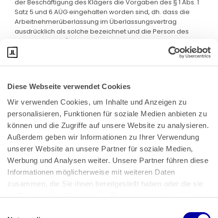
der Beschäftigung des Klägers die Vorgaben des § 1 Abs. 1
Satz 5 und 6 AÜG eingehalten worden sind, dh. dass die
Arbeitnehmerüberlassung im Überlassungsvertrag
ausdrücklich als solche bezeichnet und die Person des
Klägers vor der Überlassung konkretisiert worden ist.
Diese Webseite verwendet Cookies
Wir verwenden Cookies, um Inhalte und Anzeigen zu 
personalisieren, Funktionen für soziale Medien anbieten zu 
können und die Zugriffe auf unsere Website zu analysieren. 
Außerdem geben wir Informationen zu Ihrer Verwendung 
unserer Website an unsere Partner für soziale Medien, 
Bundeskanzlerplatz 2
Werbung und Analysen weiter. Unsere Partner führen diese 
53113 Bonn
Informationen möglicherweise mit weiteren Daten 
zusammen, die Sie ihnen bereitgestellt haben oder die sie 
Pressemitteilungen
AGB
|
im Rahmen Ihrer Nutzung der Dienste gesammelt haben.
Impressum
Datenschutz
|
Einwilligungsauswahl