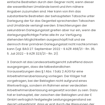
einfache Bestreiten durch den Gegner nicht, wenn dieser
die wesentlichen Umstände kennt und ihm nähere
Angaben zuzumuten sind. Hier kann von ihm das
substantiierte Bestreiten der behaupteten Tatsache unter
Darlegung der für das Gegenteil sprechenden Tatsachen
und Umstände verlangt werden. Erleichterungen der
sekundären Darlegungslast greifen aber nur ein, wenn die
darlegungspflichtige Partei alle ihr zur Verfügung
stehenden Möglichkeiten ausgeschöpft hat und sie
dennoch ihrer primären Darlegungslast nicht nachkommen
kann (vgl. BAG 27. September 2022 - 9 AZR 468/21 - Rn. 35;
5. Juli 2022 - 9 AZR 323/21 - Rn. 21).
3. Danach ist das Landesarbeitsgericht zutreffend davon
ausgegangen, dass die tatbestandlichen
Voraussetzungen des § 1 Abs. 1 Satz 2 AÜG für eine
Arbeitnehmerüberlassung vorliegen. Der Kläger hat
vorgetragen, bei der Beklagten nicht aufgrund eines
Werkvertrags, sondern im Rahmen einer verdeckten
Arbeitnehmerüberlassung eingesetzt worden zu sein. Dazu
hat er behauptet, der zwischen der Beklagten und der E
GmbH vertraglich festgelegte Leistungsgegenstand sei
derart unbestimmt, dass er erst durch die Weisungen der