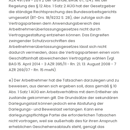
AZR 497/89 - zu II 2 der Gründe, BAGE 67, 124). Mit der
Regelung des § 12 Abs. 1 Satz 2 AÜG hat der Gesetzgeber
die ständige Rechtsprechung des Bundesarbeitsgerichts
umgesetzt (BT-Drs. 18/9232 S. 28), der zufolge sich die
Vertragsparteien dem Anwendungsbereich des
Arbeitnehmerüberlassungsgesetzes nicht durch
Vertragsgestaltung entziehen können. Das Eingreifen
zwingender Schutzvorschriften des
Arbeitnehmerüberlassungsgesetzes lässt sich nicht
dadurch vermeiden, dass die Vertragsparteien einen vom
Geschäftsinhalt abweichenden Vertragstyp wählen (vgl.
BAG 15. April 2014 - 3 AZR 395/11 - Rn. 21; 13. August 2008 - 7
AZR 269/07 - Rn. 15 mwN).
e) Der Arbeitnehmer hat die Tatsachen darzulegen und zu
beweisen, aus denen sich ergeben soll, dass gemäß § 10
Abs. 1 Satz 1 AÜG ein Arbeitsverhältnis mit dem Entleiher als
zustande gekommen gilt. Die Grundsätze der sekundären
Darlegungslast können jedoch eine Abstufung der
Darlegungs- und Beweislast verlangen. Kann eine
darlegungspflichtige Partei die erforderlichen Tatsachen
nicht vortragen, weil sie außerhalb des für ihren Anspruch
erheblichen Geschehensablaufs steht, genügt das