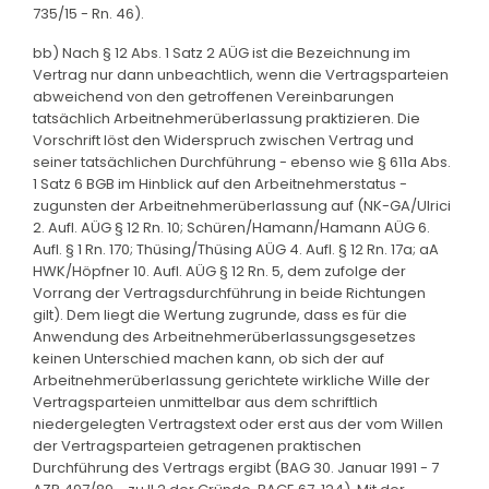
735/15 - Rn. 46).
bb) Nach § 12 Abs. 1 Satz 2 AÜG ist die Bezeichnung im
Vertrag nur dann unbeachtlich, wenn die Vertragsparteien
abweichend von den getroffenen Vereinbarungen
tatsächlich Arbeitnehmerüberlassung praktizieren. Die
Vorschrift löst den Widerspruch zwischen Vertrag und
seiner tatsächlichen Durchführung - ebenso wie § 611a Abs.
1 Satz 6 BGB im Hinblick auf den Arbeitnehmerstatus -
zugunsten der Arbeitnehmerüberlassung auf (NK-GA/Ulrici
2. Aufl. AÜG § 12 Rn. 10; Schüren/Hamann/Hamann AÜG 6.
Aufl. § 1 Rn. 170; Thüsing/Thüsing AÜG 4. Aufl. § 12 Rn. 17a; aA
HWK/Höpfner 10. Aufl. AÜG § 12 Rn. 5, dem zufolge der
Vorrang der Vertragsdurchführung in beide Richtungen
gilt). Dem liegt die Wertung zugrunde, dass es für die
Anwendung des Arbeitnehmerüberlassungsgesetzes
keinen Unterschied machen kann, ob sich der auf
Arbeitnehmerüberlassung gerichtete wirkliche Wille der
Vertragsparteien unmittelbar aus dem schriftlich
niedergelegten Vertragstext oder erst aus der vom Willen
der Vertragsparteien getragenen praktischen
Durchführung des Vertrags ergibt (BAG 30. Januar 1991 - 7