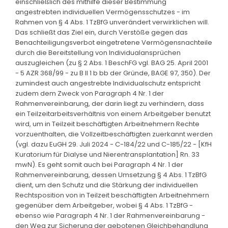
einschließlich des mithilfe dieser Bestimmung
angestrebten individuellen Vermögensschutzes - im
Rahmen von § 4 Abs. 1 TzBfG unverändert verwirklichen will.
Das schließt das Ziel ein, durch Verstöße gegen das
Benachteiligungsverbot eingetretene Vermögensnachteile
durch die Bereitstellung von Individualansprüchen
auszugleichen (zu § 2 Abs. 1 BeschFG vgl. BAG 25. April 2001
- 5 AZR 368/99 - zu B II 1 b bb der Gründe, BAGE 97, 350). Der
zumindest auch angestrebte Individualschutz entspricht
zudem dem Zweck von Paragraph 4 Nr. 1 der
Rahmenvereinbarung, der darin liegt zu verhindern, dass
ein Teilzeitarbeitsverhältnis von einem Arbeitgeber benutzt
wird, um in Teilzeit beschäftigten Arbeitnehmern Rechte
vorzuenthalten, die Vollzeitbeschäftigten zuerkannt werden
(vgl. dazu EuGH 29. Juli 2024 - C-184/22 und C-185/22 - [KfH
Kuratorium für Dialyse und Nierentransplantation] Rn. 33
mwN). Es geht somit auch bei Paragraph 4 Nr. 1 der
Rahmenvereinbarung, dessen Umsetzung § 4 Abs. 1 TzBfG
dient, um den Schutz und die Stärkung der individuellen
Rechtsposition von in Teilzeit beschäftigten Arbeitnehmern
gegenüber dem Arbeitgeber, wobei § 4 Abs. 1 TzBfG -
ebenso wie Paragraph 4 Nr. 1 der Rahmenvereinbarung -
den Weg zur Sicherung der gebotenen Gleichbehandlung