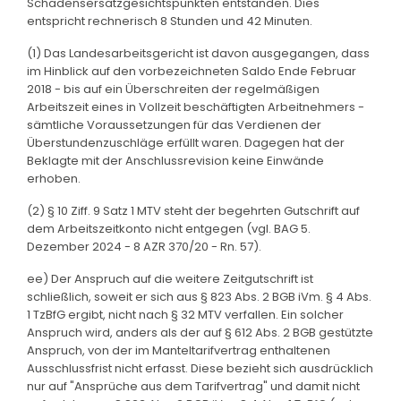
Schadensersatzgesichtspunkten entstanden. Dies
entspricht rechnerisch 8 Stunden und 42 Minuten.
(1) Das Landesarbeitsgericht ist davon ausgegangen, dass
im Hinblick auf den vorbezeichneten Saldo Ende Februar
2018 - bis auf ein Überschreiten der regelmäßigen
Arbeitszeit eines in Vollzeit beschäftigten Arbeitnehmers -
sämtliche Voraussetzungen für das Verdienen der
Überstundenzuschläge erfüllt waren. Dagegen hat der
Beklagte mit der Anschlussrevision keine Einwände
erhoben.
(2) § 10 Ziff. 9 Satz 1 MTV steht der begehrten Gutschrift auf
dem Arbeitszeitkonto nicht entgegen (vgl. BAG 5.
Dezember 2024 - 8 AZR 370/20 - Rn. 57).
ee) Der Anspruch auf die weitere Zeitgutschrift ist
schließlich, soweit er sich aus § 823 Abs. 2 BGB iVm. § 4 Abs.
1 TzBfG ergibt, nicht nach § 32 MTV verfallen. Ein solcher
Anspruch wird, anders als der auf § 612 Abs. 2 BGB gestützte
Anspruch, von der im Manteltarifvertrag enthaltenen
Ausschlussfrist nicht erfasst. Diese bezieht sich ausdrücklich
nur auf "Ansprüche aus dem Tarifvertrag" und damit nicht