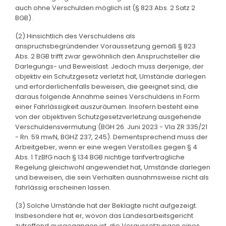
auch ohne Verschulden möglich ist (§ 823 Abs. 2 Satz 2
BGB).
(2) Hinsichtlich des Verschuldens als
anspruchsbegründender Voraussetzung gemäß § 823
Abs. 2 BGB trifft zwar gewöhnlich den Anspruchsteller die
Darlegungs- und Beweislast. Jedoch muss derjenige, der
objektiv ein Schutzgesetz verletzt hat, Umstände darlegen
und erforderlichenfalls beweisen, die geeignet sind, die
daraus folgende Annahme seines Verschuldens in Form
einer Fahrlässigkeit auszuräumen. Insofern besteht eine
von der objektiven Schutzgesetzverletzung ausgehende
Verschuldensvermutung (BGH 26. Juni 2023 - VIa ZR 335/21
- Rn. 59 mwN, BGHZ 237, 245). Dementsprechend muss der
Arbeitgeber, wenn er eine wegen Verstoßes gegen § 4
Abs. 1 TzBfG nach § 134 BGB nichtige tarifvertragliche
Regelung gleichwohl angewendet hat, Umstände darlegen
und beweisen, die sein Verhalten ausnahmsweise nicht als
fahrlässig erscheinen lassen.
(3) Solche Umstände hat der Beklagte nicht aufgezeigt.
Insbesondere hat er, wovon das Landesarbeitsgericht
zutreffend ausgegangen ist, die Voraussetzungen eines