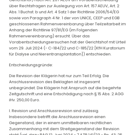
über Rechtsfragen zur Auslegung von Art. 157 AEUV, Art. 2
Abs. 1 Buchst. b und Art. 4 Satz 1 der Richtlinie 2006/54/EG
sowie von Paragraph 4 Nr. 1 der von UNICE, CEEP und EGB
geschlossenen Rahmenvereinbarung über Teilzeitarbeit im
Anhang der Richtlinie 97/81/EG (im Folgenden
Rahmenvereinbarung) ersucht. Über das
Vorabentscheidungsersuchen hat der Gerichtshof mit Urteil
vom 29. Juli 2024 (- C-184/22 und C-185/22 [KfH Kuratorium
für Dialyse und Nierentransplantation]) entschieden.
Entscheidungsgründe:
Die Revision der Klägerin hat nur zum Teil Erfolg. Die
Anschlussrevision des Beklagten ist insgesamt
unbegründet. Die Klägerin hat Anspruch auf die begehrte
Zeitgutschrift und eine Entschädigung nach § 15 Abs. 2 AGG
iHv. 250,00 Euro.
I. Revision und Anschlussrevision sind zulässig.
Insbesondere betrifft die Anschlussrevision einen
Gegenstand, der in einem unmittelbaren rechtlichen
Zusammenhang mit dem Streitgegenstand der Revision
steht (vgl. dazu BAG 12. Juni 2024 - 7 AZR 141/23 - Rn. 43; 25.