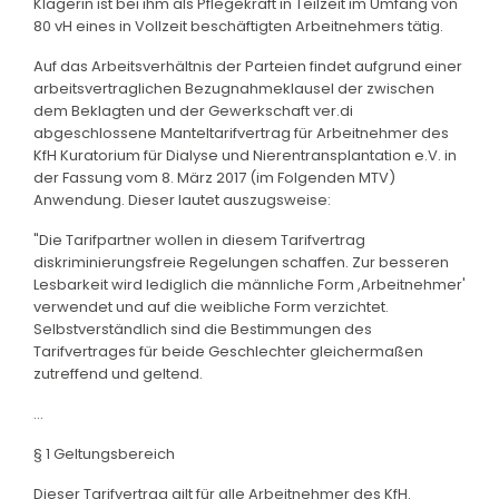
Klägerin ist bei ihm als Pflegekraft in Teilzeit im Umfang von
80 vH eines in Vollzeit beschäftigten Arbeitnehmers tätig.
Auf das Arbeitsverhältnis der Parteien findet aufgrund einer
arbeitsvertraglichen Bezugnahmeklausel der zwischen
dem Beklagten und der Gewerkschaft ver.di
abgeschlossene Manteltarifvertrag für Arbeitnehmer des
KfH Kuratorium für Dialyse und Nierentransplantation e.V. in
der Fassung vom 8. März 2017 (im Folgenden MTV)
Anwendung. Dieser lautet auszugsweise:
"Die Tarifpartner wollen in diesem Tarifvertrag
diskriminierungsfreie Regelungen schaffen. Zur besseren
Lesbarkeit wird lediglich die männliche Form ,Arbeitnehmer'
verwendet und auf die weibliche Form verzichtet.
Selbstverständlich sind die Bestimmungen des
Tarifvertrages für beide Geschlechter gleichermaßen
zutreffend und geltend.
...
§ 1 Geltungsbereich
Dieser Tarifvertrag gilt für alle Arbeitnehmer des KfH.