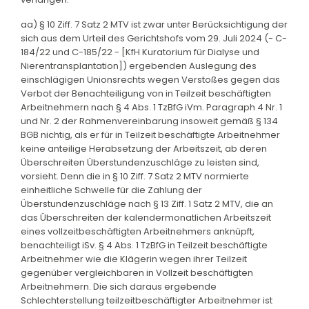
aa) § 10 Ziff. 7 Satz 2 MTV ist zwar unter Berücksichtigung der
sich aus dem Urteil des Gerichtshofs vom 29. Juli 2024 (- C-
184/22 und C-185/22 - [KfH Kuratorium für Dialyse und
Nierentransplantation]) ergebenden Auslegung des
einschlägigen Unionsrechts wegen Verstoßes gegen das
Verbot der Benachteiligung von in Teilzeit beschäftigten
Arbeitnehmern nach § 4 Abs. 1 TzBfG iVm. Paragraph 4 Nr. 1
und Nr. 2 der Rahmenvereinbarung insoweit gemäß § 134
BGB nichtig, als er für in Teilzeit beschäftigte Arbeitnehmer
keine anteilige Herabsetzung der Arbeitszeit, ab deren
Überschreiten Überstundenzuschläge zu leisten sind,
vorsieht. Denn die in § 10 Ziff. 7 Satz 2 MTV normierte
einheitliche Schwelle für die Zahlung der
Überstundenzuschläge nach § 13 Ziff. 1 Satz 2 MTV, die an
das Überschreiten der kalendermonatlichen Arbeitszeit
eines vollzeitbeschäftigten Arbeitnehmers anknüpft,
benachteiligt iSv. § 4 Abs. 1 TzBfG in Teilzeit beschäftigte
Arbeitnehmer wie die Klägerin wegen ihrer Teilzeit
gegenüber vergleichbaren in Vollzeit beschäftigten
Arbeitnehmern. Die sich daraus ergebende
Schlechterstellung teilzeitbeschäftigter Arbeitnehmer ist