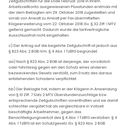
Zeitgutschriften für die Ende Februar 2018 in ihrem
Arbeitszeitkonto ausgewiesenen Plusstunden erstmals mit
der dem Beklagten am 29. Oktober 2018 zugestellten und
vorab von Anwalt zu Anwalt per Fax übermittelten
Klageerweiterung vom 22. Oktober 2018 iSv. § 32 Ziff. 1 MTV
geltend gemacht. Dadurch wurde die tarifvertragliche
Ausschlussfrist nicht eingehalten.
c) Der Antrag auf die begehrte Zeitgutschrift ist jedoch aus
§ 823 Abs. 2 BGB iVm. § 4 Abs. 1 TzBfG begründet.
aa) Nach § 823 Abs. 2 BGB ist derjenige, der vorsätzlich
oder fahrlässig gegen ein den Schutz eines anderen
bezweckendes Gesetz verstößt, zum Ersatz des daraus
entstehenden Schadens verpflichtet.
bb) Der Beklagte hat, indem er der Klägerin in Anwendung
von § 10 Ziff. 7 Satz 2 MTV Überstundenzuschläge bzw.
entsprechende Zeitgutschriften vorenthalten und sie damit
schlechter vergütet hat als vergleichbare in Vollzeit
beschäftigte Arbeitnehmer, gegen das
Benachteiligungsverbot des § 4 Abs. 1 TzBfG verstoßen. § 4
Abs. 1 TzBfG ist ein Schutzgesetz iSv. § 823 Abs. 2 BGB.