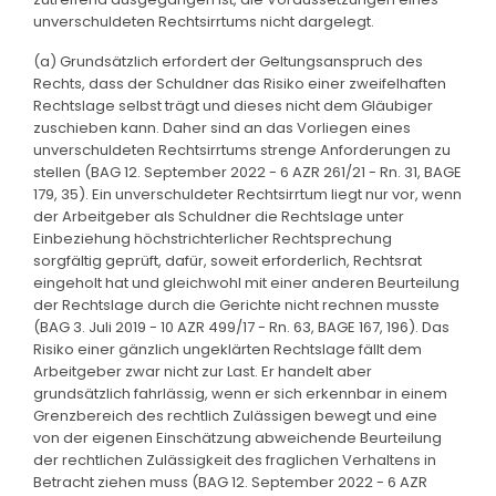
unverschuldeten Rechtsirrtums nicht dargelegt.
(a) Grundsätzlich erfordert der Geltungsanspruch des
Rechts, dass der Schuldner das Risiko einer zweifelhaften
Rechtslage selbst trägt und dieses nicht dem Gläubiger
zuschieben kann. Daher sind an das Vorliegen eines
unverschuldeten Rechtsirrtums strenge Anforderungen zu
stellen (BAG 12. September 2022 - 6 AZR 261/21 - Rn. 31, BAGE
179, 35). Ein unverschuldeter Rechtsirrtum liegt nur vor, wenn
der Arbeitgeber als Schuldner die Rechtslage unter
Einbeziehung höchstrichterlicher Rechtsprechung
sorgfältig geprüft, dafür, soweit erforderlich, Rechtsrat
eingeholt hat und gleichwohl mit einer anderen Beurteilung
der Rechtslage durch die Gerichte nicht rechnen musste
(BAG 3. Juli 2019 - 10 AZR 499/17 - Rn. 63, BAGE 167, 196). Das
Risiko einer gänzlich ungeklärten Rechtslage fällt dem
Arbeitgeber zwar nicht zur Last. Er handelt aber
grundsätzlich fahrlässig, wenn er sich erkennbar in einem
Grenzbereich des rechtlich Zulässigen bewegt und eine
von der eigenen Einschätzung abweichende Beurteilung
der rechtlichen Zulässigkeit des fraglichen Verhaltens in
Betracht ziehen muss (BAG 12. September 2022 - 6 AZR