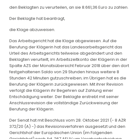
den Beklagten zu verurteilen, an sie 8.661,36 Euro zu zahlen.
Der Beklagte hat beantragt,
die Klage abzuweisen.
Das Arbeitsgericht hat die Klage abgewiesen. Auf die
Berufung der Klägerin hat das Landesarbeitsgericht das
Urteil des Arbeitsgerichts teilweise abgeändert und den
Beklagten verurteilt, im Arbeitszeitkonto der Klägerin in der
Spalte AZS der Monatsübersicht Februar 2018 über den dort
festgehaltenen Saldo von 29 Stunden hinaus weitere 8
Stunden 42 Minuten gutzuschreiben; im Übrigen hat es die
Berufung der Klägerin zurückgewiesen. Mit ihrer Revision
verfolgt die Klägerin ihr Begehren auf Zahlung einer
Entschädigung weiter. Der Beklagte erstrebt mit seiner
Anschlussrevision die vollständige Zurückweisung der
Berufung der Klägerin.
Der Senat hat mit Beschluss vom 28. Oktober 2021 (- 8 AZR
372/20 (A) -) das Revisionsverfahren ausgesetzt und den
Gerichtshof der Europäischen Union (im Folgenden
Gerichtshof) nach Art. 267 AEUV um Vorabentscheidung