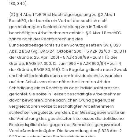
180, 340).
(2) § 4 Abs. 1 TzBfG ist Nachfolgeregelung zu § 2 Abs. 1
BeschFG, der bereits ein Verbot der sachlich nicht
gerechtfertigten Schlechterstellung von in Teilzeit
beschäftigten Arbeitnehmern enthielt. § 2 Abs. 1 BeschFG
zählte nach der Rechtsprechung des
Bundesarbeitsgerichts zu den Schutzgesetzen iSv. § 823
Abs. 2 BGB (vgl. BAG 24. Oktober 2001 - 5 AZR 32/00 - zu B I 1
der Gründe; 25. April 2001 - 5 AZR 368/99 - zu B II 1 b der
Gründe, BAGE 97, 350; 12. Juni 1996 - 5 AZR 960/94 - zu II 4
der Gründe, BAGE 83, 168). Die Regelung diente nach Zweck
und Inhalt jedenfalls auch dem Individualschutz, war also
auf den Schutz von einer näher bestimmten Art der
Schädigung eines Rechtsguts oder Individualinteresses
gerichtet. Sie sollte in Teilzeit beschäftigte Arbeitnehmer
davor bewahren, ohne sachlichen Grund gegenüber
vergleichbaren vollzeitbeschäftigten Arbeitnehmern
schlechter vergütet zu werden. Der Gesetzgeber wollte an
die Verletzung des geschützten Interesses die deliktische
Einstandspflicht des gegen das Benachteiligungsverbot
Verstoßenden knüpfen. Die Anwendung des § 823 Abs. 2
BGB war zudem unter Berücksichtigung des