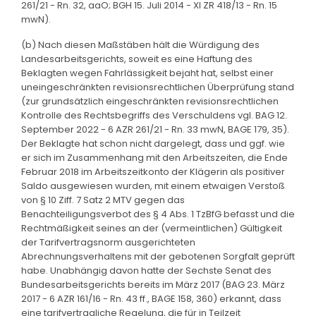
261/21 - Rn. 32, aaO; BGH 15. Juli 2014 - XI ZR 418/13 - Rn. 15
mwN).
(b) Nach diesen Maßstäben hält die Würdigung des
Landesarbeitsgerichts, soweit es eine Haftung des
Beklagten wegen Fahrlässigkeit bejaht hat, selbst einer
uneingeschränkten revisionsrechtlichen Überprüfung stand
(zur grundsätzlich eingeschränkten revisionsrechtlichen
Kontrolle des Rechtsbegriffs des Verschuldens vgl. BAG 12.
September 2022 - 6 AZR 261/21 - Rn. 33 mwN, BAGE 179, 35).
Der Beklagte hat schon nicht dargelegt, dass und ggf. wie
er sich im Zusammenhang mit den Arbeitszeiten, die Ende
Februar 2018 im Arbeitszeitkonto der Klägerin als positiver
Saldo ausgewiesen wurden, mit einem etwaigen Verstoß
von § 10 Ziff. 7 Satz 2 MTV gegen das
Benachteiligungsverbot des § 4 Abs. 1 TzBfG befasst und die
Rechtmäßigkeit seines an der (vermeintlichen) Gültigkeit
der Tarifvertragsnorm ausgerichteten
Abrechnungsverhaltens mit der gebotenen Sorgfalt geprüft
habe. Unabhängig davon hatte der Sechste Senat des
Bundesarbeitsgerichts bereits im März 2017 (BAG 23. März
2017 - 6 AZR 161/16 - Rn. 43 ff., BAGE 158, 360) erkannt, dass
eine tarifvertragliche Regelung, die für in Teilzeit