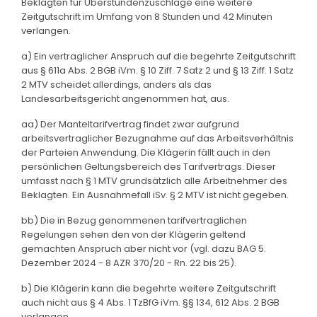
Beklagten für Überstundenzuschläge eine weitere
Zeitgutschrift im Umfang von 8 Stunden und 42 Minuten
verlangen.
a) Ein vertraglicher Anspruch auf die begehrte Zeitgutschrift
aus § 611a Abs. 2 BGB iVm. § 10 Ziff. 7 Satz 2 und § 13 Ziff. 1 Satz
2 MTV scheidet allerdings, anders als das
Landesarbeitsgericht angenommen hat, aus.
aa) Der Manteltarifvertrag findet zwar aufgrund
arbeitsvertraglicher Bezugnahme auf das Arbeitsverhältnis
der Parteien Anwendung. Die Klägerin fällt auch in den
persönlichen Geltungsbereich des Tarifvertrags. Dieser
umfasst nach § 1 MTV grundsätzlich alle Arbeitnehmer des
Beklagten. Ein Ausnahmefall iSv. § 2 MTV ist nicht gegeben.
bb) Die in Bezug genommenen tarifvertraglichen
Regelungen sehen den von der Klägerin geltend
gemachten Anspruch aber nicht vor (vgl. dazu BAG 5.
Dezember 2024 - 8 AZR 370/20 - Rn. 22 bis 25).
b) Die Klägerin kann die begehrte weitere Zeitgutschrift
auch nicht aus § 4 Abs. 1 TzBfG iVm. §§ 134, 612 Abs. 2 BGB
verlangen.