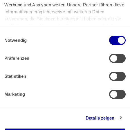
Bundeskanzlerplatz 2
Werbung und Analysen weiter. Unsere Partner führen diese 
53113 Bonn
Informationen möglicherweise mit weiteren Daten 
zusammen, die Sie ihnen bereitgestellt haben oder die sie 
Pressemitteilungen
AGB
|
im Rahmen Ihrer Nutzung der Dienste gesammelt haben.
Impressum
Datenschutz
|
Einwilligungsauswahl
Impressum
 | 
Datenschutz
Notwendig
Präferenzen
Zahlung & Versand
Rücksendungen/Widerrufsbelehrung
Muster Widerrufsformular (PDF)
Statistiken
Remissionsbedingungen für den Handel
Kündigungsformular
Marketing
Barrierefreiheit
Details zeigen
Newsletter