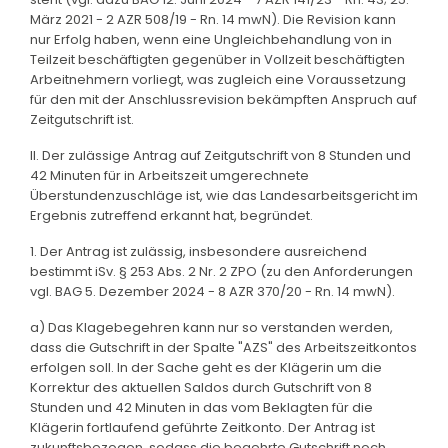
März 2021 - 2 AZR 508/19 - Rn. 14 mwN). Die Revision kann
nur Erfolg haben, wenn eine Ungleichbehandlung von in
Teilzeit beschäftigten gegenüber in Vollzeit beschäftigten
Arbeitnehmern vorliegt, was zugleich eine Voraussetzung
für den mit der Anschlussrevision bekämpften Anspruch auf
Zeitgutschrift ist.
II. Der zulässige Antrag auf Zeitgutschrift von 8 Stunden und
42 Minuten für in Arbeitszeit umgerechnete
Überstundenzuschläge ist, wie das Landesarbeitsgericht im
Ergebnis zutreffend erkannt hat, begründet.
1. Der Antrag ist zulässig, insbesondere ausreichend
bestimmt iSv. § 253 Abs. 2 Nr. 2 ZPO (zu den Anforderungen
vgl. BAG 5. Dezember 2024 - 8 AZR 370/20 - Rn. 14 mwN).
a) Das Klagebegehren kann nur so verstanden werden,
dass die Gutschrift in der Spalte "AZS" des Arbeitszeitkontos
erfolgen soll. In der Sache geht es der Klägerin um die
Korrektur des aktuellen Saldos durch Gutschrift von 8
Stunden und 42 Minuten in das vom Beklagten für die
Klägerin fortlaufend geführte Zeitkonto. Der Antrag ist
zukunftsbezogen, sodass die begehrte Gutschrift noch