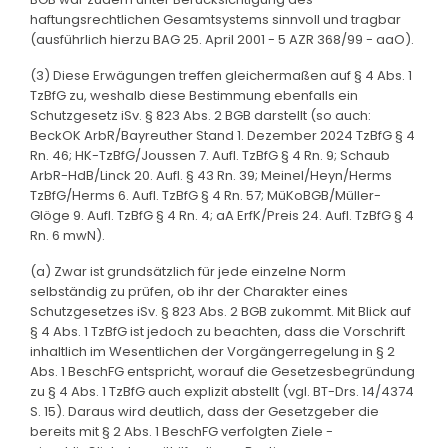
haftungsrechtlichen Gesamtsystems sinnvoll und tragbar
(ausführlich hierzu BAG 25. April 2001 - 5 AZR 368/99 - aaO).
(3) Diese Erwägungen treffen gleichermaßen auf § 4 Abs. 1
TzBfG zu, weshalb diese Bestimmung ebenfalls ein
Schutzgesetz iSv. § 823 Abs. 2 BGB darstellt (so auch:
BeckOK ArbR/Bayreuther Stand 1. Dezember 2024 TzBfG § 4
Rn. 46; HK-TzBfG/Joussen 7. Aufl. TzBfG § 4 Rn. 9; Schaub
ArbR-HdB/Linck 20. Aufl. § 43 Rn. 39; Meinel/Heyn/Herms
TzBfG/Herms 6. Aufl. TzBfG § 4 Rn. 57; MüKoBGB/Müller-
Glöge 9. Aufl. TzBfG § 4 Rn. 4; aA ErfK/Preis 24. Aufl. TzBfG § 4
Rn. 6 mwN).
(a) Zwar ist grundsätzlich für jede einzelne Norm
selbständig zu prüfen, ob ihr der Charakter eines
Schutzgesetzes iSv. § 823 Abs. 2 BGB zukommt. Mit Blick auf
§ 4 Abs. 1 TzBfG ist jedoch zu beachten, dass die Vorschrift
inhaltlich im Wesentlichen der Vorgängerregelung in § 2
Abs. 1 BeschFG entspricht, worauf die Gesetzesbegründung
zu § 4 Abs. 1 TzBfG auch explizit abstellt (vgl. BT-Drs. 14/4374
S. 15). Daraus wird deutlich, dass der Gesetzgeber die
bereits mit § 2 Abs. 1 BeschFG verfolgten Ziele -