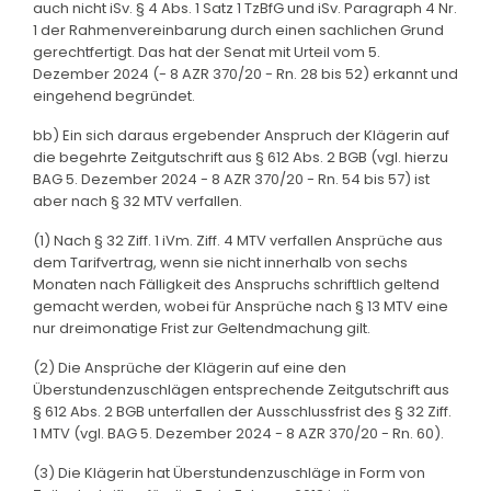
auch nicht iSv. § 4 Abs. 1 Satz 1 TzBfG und iSv. Paragraph 4 Nr.
1 der Rahmenvereinbarung durch einen sachlichen Grund
gerechtfertigt. Das hat der Senat mit Urteil vom 5.
Dezember 2024 (- 8 AZR 370/20 - Rn. 28 bis 52) erkannt und
eingehend begründet.
bb) Ein sich daraus ergebender Anspruch der Klägerin auf
die begehrte Zeitgutschrift aus § 612 Abs. 2 BGB (vgl. hierzu
BAG 5. Dezember 2024 - 8 AZR 370/20 - Rn. 54 bis 57) ist
aber nach § 32 MTV verfallen.
(1) Nach § 32 Ziff. 1 iVm. Ziff. 4 MTV verfallen Ansprüche aus
dem Tarifvertrag, wenn sie nicht innerhalb von sechs
Monaten nach Fälligkeit des Anspruchs schriftlich geltend
gemacht werden, wobei für Ansprüche nach § 13 MTV eine
nur dreimonatige Frist zur Geltendmachung gilt.
(2) Die Ansprüche der Klägerin auf eine den
Überstundenzuschlägen entsprechende Zeitgutschrift aus
§ 612 Abs. 2 BGB unterfallen der Ausschlussfrist des § 32 Ziff.
1 MTV (vgl. BAG 5. Dezember 2024 - 8 AZR 370/20 - Rn. 60).
(3) Die Klägerin hat Überstundenzuschläge in Form von