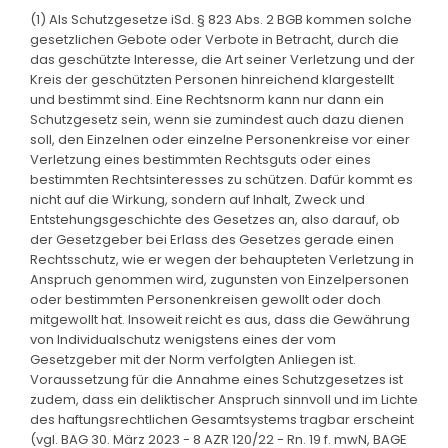
(1) Als Schutzgesetze iSd. § 823 Abs. 2 BGB kommen solche
gesetzlichen Gebote oder Verbote in Betracht, durch die
das geschützte Interesse, die Art seiner Verletzung und der
Kreis der geschützten Personen hinreichend klargestellt
und bestimmt sind. Eine Rechtsnorm kann nur dann ein
Schutzgesetz sein, wenn sie zumindest auch dazu dienen
soll, den Einzelnen oder einzelne Personenkreise vor einer
Verletzung eines bestimmten Rechtsguts oder eines
bestimmten Rechtsinteresses zu schützen. Dafür kommt es
nicht auf die Wirkung, sondern auf Inhalt, Zweck und
Entstehungsgeschichte des Gesetzes an, also darauf, ob
der Gesetzgeber bei Erlass des Gesetzes gerade einen
Rechtsschutz, wie er wegen der behaupteten Verletzung in
Anspruch genommen wird, zugunsten von Einzelpersonen
oder bestimmten Personenkreisen gewollt oder doch
mitgewollt hat. Insoweit reicht es aus, dass die Gewährung
von Individualschutz wenigstens eines der vom
Gesetzgeber mit der Norm verfolgten Anliegen ist.
Voraussetzung für die Annahme eines Schutzgesetzes ist
zudem, dass ein deliktischer Anspruch sinnvoll und im Lichte
des haftungsrechtlichen Gesamtsystems tragbar erscheint
(vgl. BAG 30. März 2023 - 8 AZR 120/22 - Rn. 19 f. mwN, BAGE