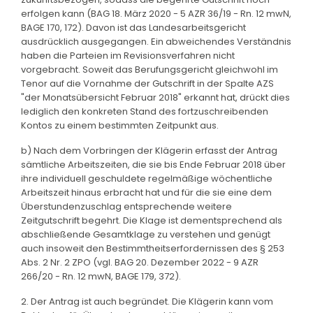
erfolgen kann (BAG 18. März 2020 - 5 AZR 36/19 - Rn. 12 mwN,
BAGE 170, 172). Davon ist das Landesarbeitsgericht
ausdrücklich ausgegangen. Ein abweichendes Verständnis
haben die Parteien im Revisionsverfahren nicht
vorgebracht. Soweit das Berufungsgericht gleichwohl im
Tenor auf die Vornahme der Gutschrift in der Spalte AZS
"der Monatsübersicht Februar 2018" erkannt hat, drückt dies
lediglich den konkreten Stand des fortzuschreibenden
Kontos zu einem bestimmten Zeitpunkt aus.
b) Nach dem Vorbringen der Klägerin erfasst der Antrag
sämtliche Arbeitszeiten, die sie bis Ende Februar 2018 über
ihre individuell geschuldete regelmäßige wöchentliche
Arbeitszeit hinaus erbracht hat und für die sie eine dem
Überstundenzuschlag entsprechende weitere
Zeitgutschrift begehrt. Die Klage ist dementsprechend als
abschließende Gesamtklage zu verstehen und genügt
auch insoweit den Bestimmtheitserfordernissen des § 253
Abs. 2 Nr. 2 ZPO (vgl. BAG 20. Dezember 2022 - 9 AZR
266/20 - Rn. 12 mwN, BAGE 179, 372).
2. Der Antrag ist auch begründet. Die Klägerin kann vom