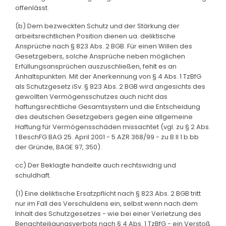
offenlässt.
(b) Dem bezweckten Schutz und der Stärkung der
arbeitsrechtlichen Position dienen ua. deliktische
Ansprüche nach § 823 Abs. 2 BGB. Für einen Willen des
Gesetzgebers, solche Ansprüche neben möglichen
Erfüllungsansprüchen auszuschließen, fehlt es an
Anhaltspunkten. Mit der Anerkennung von § 4 Abs. 1 TzBfG
als Schutzgesetz iSv. § 823 Abs. 2 BGB wird angesichts des
gewollten Vermögensschutzes auch nicht das
haftungsrechtliche Gesamtsystem und die Entscheidung
des deutschen Gesetzgebers gegen eine allgemeine
Haftung für Vermögensschäden missachtet (vgl. zu § 2 Abs.
1 BeschFG BAG 25. April 2001 - 5 AZR 368/99 - zu B II 1 b bb
der Gründe, BAGE 97, 350).
cc) Der Beklagte handelte auch rechtswidrig und
schuldhaft.
(1) Eine deliktische Ersatzpflicht nach § 823 Abs. 2 BGB tritt
nur im Fall des Verschuldens ein, selbst wenn nach dem
Inhalt des Schutzgesetzes - wie bei einer Verletzung des
Benachteiligungsverbots nach § 4 Abs. 1 TzBfG - ein Verstoß