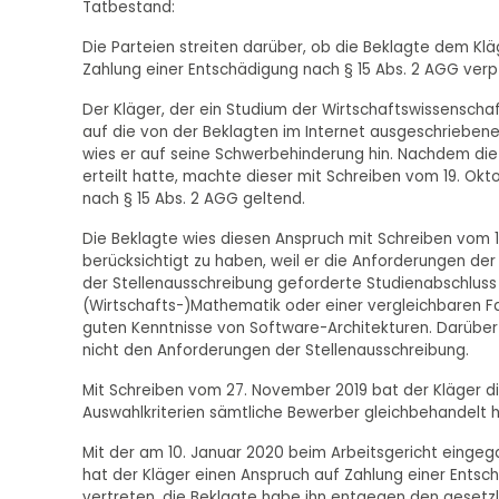
Tatbestand:
Die Parteien streiten darüber, ob die Beklagte dem K
Zahlung einer Entschädigung nach § 15 Abs. 2 AGG verpfl
Der Kläger, der ein Studium der Wirtschaftswissenschaf
auf die von der Beklagten im Internet ausgeschrieben
wies er auf seine Schwerbehinderung hin. Nachdem die
erteilt hatte, machte dieser mit Schreiben vom 19. O
nach § 15 Abs. 2 AGG geltend.
Die Beklagte wies diesen Anspruch mit Schreiben vom 1
berücksichtigt zu haben, weil er die Anforderungen der 
der Stellenausschreibung geforderte Studienabschluss 
(Wirtschafts-)Mathematik oder einer vergleichbaren Fa
guten Kenntnisse von Software-Architekturen. Darüber
nicht den Anforderungen der Stellenausschreibung.
Mit Schreiben vom 27. November 2019 bat der Kläger die
Auswahlkriterien sämtliche Bewerber gleichbehandelt ha
Mit der am 10. Januar 2020 beim Arbeitsgericht einge
hat der Kläger einen Anspruch auf Zahlung einer Entsch
vertreten, die Beklagte habe ihn entgegen den gesetz