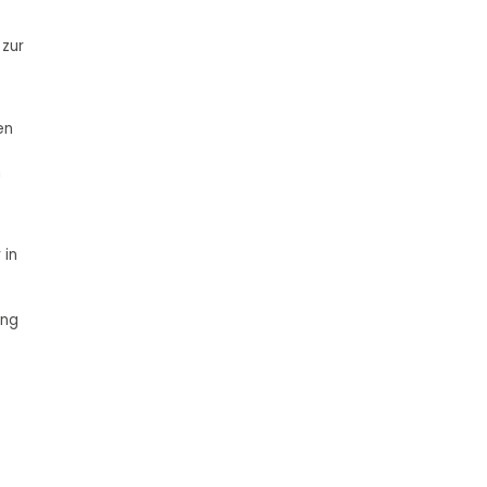
 zur
9
en
h
 in
ung