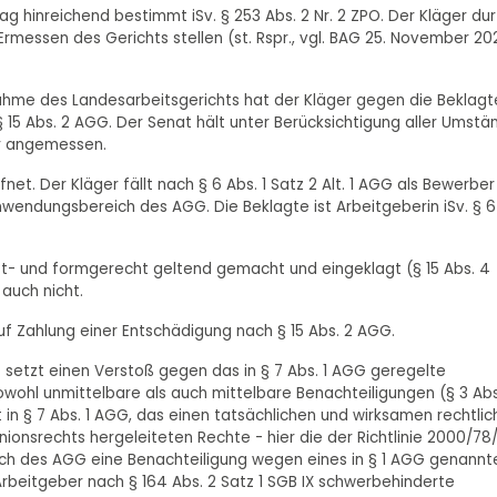
rag hinreichend bestimmt iSv. § 253 Abs. 2 Nr. 2 ZPO. Der Kläger du
messen des Gerichts stellen (st. Rspr., vgl. BAG 25. November 202
nahme des Landesarbeitsgerichts hat der Kläger gegen die Beklagt
 15 Abs. 2 AGG. Der Senat hält unter Berücksichtigung aller Umstä
für angemessen.
et. Der Kläger fällt nach § 6 Abs. 1 Satz 2 Alt. 1 AGG als Bewerber
nwendungsbereich des AGG. Die Beklagte ist Arbeitgeberin iSv. § 6
ist- und formgerecht geltend gemacht und eingeklagt (§ 15 Abs. 4
 auch nicht.
auf Zahlung einer Entschädigung nach § 15 Abs. 2 AGG.
G setzt einen Verstoß gegen das in § 7 Abs. 1 AGG geregelte
wohl unmittelbare als auch mittelbare Benachteiligungen (§ 3 Abs
in § 7 Abs. 1 AGG, das einen tatsächlichen und wirksamen rechtli
Unionsrechts hergeleiteten Rechte - hier die der Richtlinie 2000/78
ich des AGG eine Benachteiligung wegen eines in § 1 AGG genannt
rbeitgeber nach § 164 Abs. 2 Satz 1 SGB IX schwerbehinderte