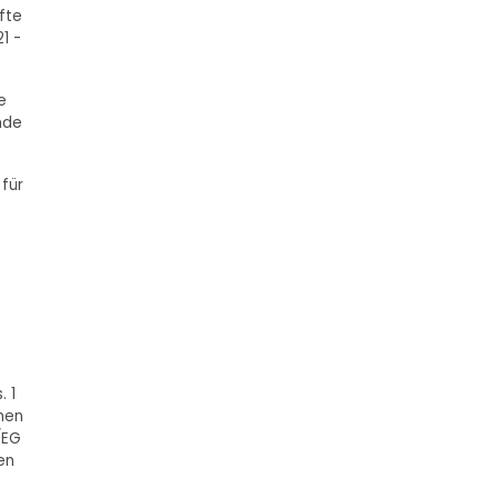
rfte
1 -
e
nde
 für
. 1
chen
/EG
en