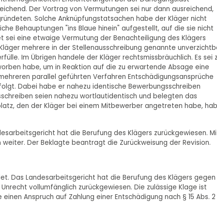
eichend. Der Vortrag von Vermutungen sei nur dann ausreichend,
gründeten. Solche Anknüpfungstatsachen habe der Kläger nicht
he Behauptungen "ins Blaue hinein" aufgestellt, auf die sie nicht
t sei eine etwaige Vermutung der Benachteiligung des Klägers
Kläger mehrere in der Stellenausschreibung genannte unverzichtb
fülle. Im Übrigen handele der Kläger rechtsmissbräuchlich. Es sei 
beworben habe, um in Reaktion auf die zu erwartende Absage eine
 mehreren parallel geführten Verfahren Entschädigungsansprüche
folgt. Dabei habe er nahezu identische Bewerbungsschreiben
schreiben seien nahezu wortlautidentisch und belegten das
latz, den der Kläger bei einem Mitbewerber angetreten habe, ha
esarbeitsgericht hat die Berufung des Klägers zurückgewiesen. Mi
 weiter. Der Beklagte beantragt die Zurückweisung der Revision.
ndet. Das Landesarbeitsgericht hat die Berufung des Klägers gegen
 Unrecht vollumfänglich zurückgewiesen. Die zulässige Klage ist
e einen Anspruch auf Zahlung einer Entschädigung nach § 15 Abs. 2