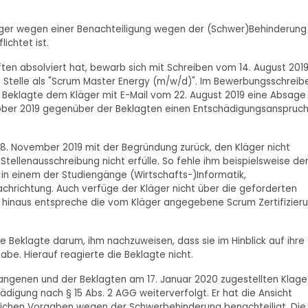
läger wegen einer Benachteiligung wegen der (Schwer)Behinderung
ichtet ist.
ten absolviert hat, bewarb sich mit Schreiben vom 14. August 201
e Stelle als "Scrum Master Energy (m/w/d)". Im Bewerbungsschreib
 Beklagte dem Kläger mit E-Mail vom 22. August 2019 eine Absage
ktober 2019 gegenüber der Beklagten einen Entschädigungsanspruc
8. November 2019 mit der Begründung zurück, den Kläger nicht
Stellenausschreibung nicht erfülle. So fehle ihm beispielsweise der
in einem der Studiengänge (Wirtschafts-)Informatik,
chrichtung. Auch verfüge der Kläger nicht über die geforderten
 hinaus entspreche die vom Kläger angegebene Scrum Zertifizier
 Beklagte darum, ihm nachzuweisen, dass sie im Hinblick auf ihre
be. Hierauf reagierte die Beklagte nicht.
gangenen und der Beklagten am 17. Januar 2020 zugestellten Klage
ädigung nach § 15 Abs. 2 AGG weiterverfolgt. Er hat die Ansicht
lichen Vorgaben wegen der Schwerbehinderung benachteiligt. Die