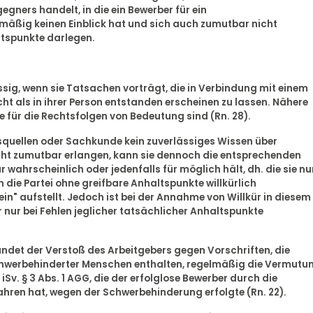
gners handelt, in die ein Bewerber für ein
mäßig keinen Einblick hat und sich auch zumutbar nicht
ltspunkte darlegen.
üssig, wenn sie Tatsachen vorträgt, die in Verbindung mit einem
t als in ihrer Person entstanden erscheinen zu lassen. Nähere
e für die Rechtsfolgen von Bedeutung sind (Rn. 28).
isquellen oder Sachkunde kein zuverlässiges Wissen über
cht zumutbar erlangen, kann sie dennoch die entsprechenden
 wahrscheinlich oder jedenfalls für möglich hält, dh. die sie nu
 die Partei ohne greifbare Anhaltspunkte willkürlich
n" aufstellt. Jedoch ist bei der Annahme von Willkür in diesem
r nur bei Fehlen jeglicher tatsächlicher Anhaltspunkte
det der Verstoß des Arbeitgebers gegen Vorschriften, die
chwerbehinderter Menschen enthalten, regelmäßig die Vermutu
iSv. § 3 Abs. 1 AGG, die der erfolglose Bewerber durch die
ren hat, wegen der Schwerbehinderung erfolgte (Rn. 22).