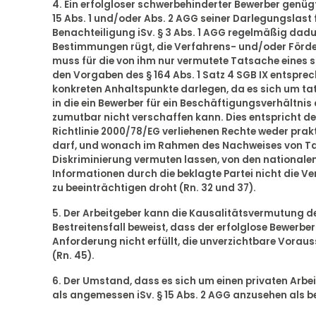
4. Ein erfolgloser schwerbehinderter Bewerber genü
15 Abs. 1 und/oder Abs. 2 AGG seiner Darlegungslast
Benachteiligung iSv. § 3 Abs. 1 AGG regelmäßig dadu
Bestimmungen rügt, die Verfahrens- und/oder Förde
muss für die von ihm nur vermutete Tatsache eines s
den Vorgaben des § 164 Abs. 1 Satz 4 SGB IX entspre
konkreten Anhaltspunkte darlegen, da es sich um tat
in die ein Bewerber für ein Beschäftigungsverhältni
zumutbar nicht verschaffen kann. Dies entspricht d
Richtlinie 2000/78/EG verliehenen Rechte weder pr
darf, und wonach im Rahmen des Nachweises von Tat
Diskriminierung vermuten lassen, von den nationalen
Informationen durch die beklagte Partei nicht die Ver
zu beeinträchtigen droht (Rn. 32 und 37).
5. Der Arbeitgeber kann die Kausalitätsvermutung de
Bestreitensfall beweist, dass der erfolglose Bewerber
Anforderung nicht erfüllt, die unverzichtbare Voraus
(Rn. 45).
6. Der Umstand, dass es sich um einen privaten Arbei
als angemessen iSv. § 15 Abs. 2 AGG anzusehen als be