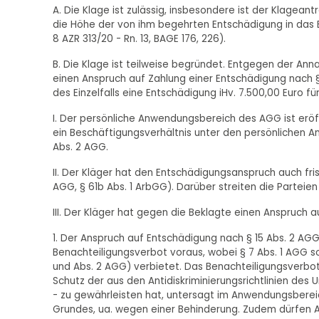
A. Die Klage ist zulässig, insbesondere ist der Klageant
die Höhe der von ihm begehrten Entschädigung in das Er
8 AZR 313/20 - Rn. 13, BAGE 176, 226).
B. Die Klage ist teilweise begründet. Entgegen der An
einen Anspruch auf Zahlung einer Entschädigung nach §
des Einzelfalls eine Entschädigung iHv. 7.500,00 Euro 
I. Der persönliche Anwendungsbereich des AGG ist eröffn
ein Beschäftigungsverhältnis unter den persönlichen A
Abs. 2 AGG.
II. Der Kläger hat den Entschädigungsanspruch auch fr
AGG, § 61b Abs. 1 ArbGG). Darüber streiten die Parteien
III. Der Kläger hat gegen die Beklagte einen Anspruch 
1. Der Anspruch auf Entschädigung nach § 15 Abs. 2 AG
Benachteiligungsverbot voraus, wobei § 7 Abs. 1 AGG so
und Abs. 2 AGG) verbietet. Das Benachteiligungsverbot 
Schutz der aus den Antidiskriminierungsrichtlinien des 
- zu gewährleisten hat, untersagt im Anwendungsbere
Grundes, ua. wegen einer Behinderung. Zudem dürfen A