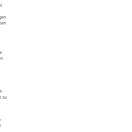
ei
gen
ten
e
en
,
ch
t zu
e
r