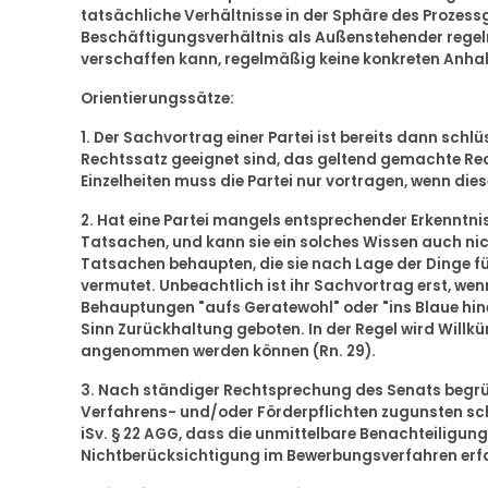
tatsächliche Verhältnisse in der Sphäre des Prozessge
Beschäftigungsverhältnis als Außenstehender regel
verschaffen kann, regelmäßig keine konkreten Anha
Orientierungssätze:
1. Der Sachvortrag einer Partei ist bereits dann schl
Rechtssatz geeignet sind, das geltend gemachte Rech
Einzelheiten muss die Partei nur vortragen, wenn dies
2. Hat eine Partei mangels entsprechender Erkenntn
Tatsachen, und kann sie ein solches Wissen auch ni
Tatsachen behaupten, die sie nach Lage der Dinge für
vermutet. Unbeachtlich ist ihr Sachvortrag erst, wenn
Behauptungen "aufs Geratewohl" oder "ins Blaue hinei
Sinn Zurückhaltung geboten. In der Regel wird Willkü
angenommen werden können (Rn. 29).
3. Nach ständiger Rechtsprechung des Senats begrün
Verfahrens- und/oder Förderpflichten zugunsten s
iSv. § 22 AGG, dass die unmittelbare Benachteiligung 
Nichtberücksichtigung im Bewerbungsverfahren erfah