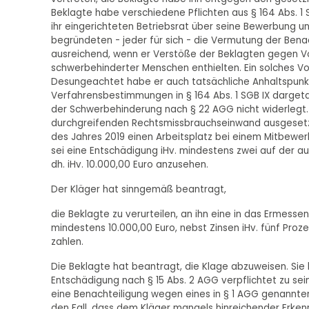
Beklagte habe verschiedene Pflichten aus § 164 Abs. 1 SGB
ihr eingerichteten Betriebsrat über seine Bewerbung u
begründeten - jeder für sich - die Vermutung der Bena
ausreichend, wenn er Verstöße der Beklagten gegen Vo
schwerbehinderter Menschen enthielten. Ein solches Vor
Desungeachtet habe er auch tatsächliche Anhaltspunkt
Verfahrensbestimmungen in § 164 Abs. 1 SGB IX darget
der Schwerbehinderung nach § 22 AGG nicht widerlegt. 
durchgreifenden Rechtsmissbrauchseinwand ausgesetzt
des Jahres 2019 einen Arbeitsplatz bei einem Mitbew
sei eine Entschädigung iHv. mindestens zwei auf der 
dh. iHv. 10.000,00 Euro anzusehen.
Der Kläger hat sinngemäß beantragt,
die Beklagte zu verurteilen, an ihn eine in das Ermesse
mindestens 10.000,00 Euro, nebst Zinsen iHv. fünf Proz
zahlen.
Die Beklagte hat beantragt, die Klage abzuweisen. Sie 
Entschädigung nach § 15 Abs. 2 AGG verpflichtet zu sein
eine Benachteiligung wegen eines in § 1 AGG genannte
den Fall, dass dem Kläger mangels hinreichender Erken