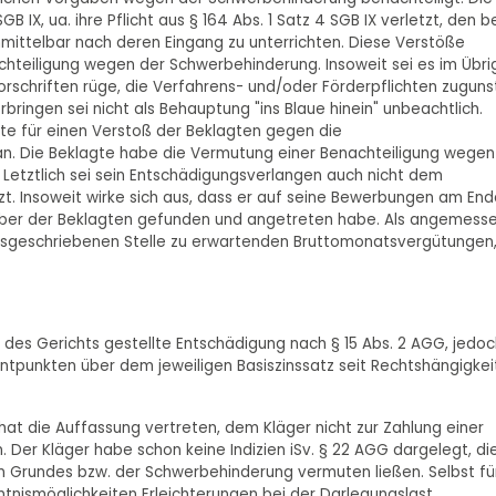
 IX, ua. ihre Pflicht aus § 164 Abs. 1 Satz 4 SGB IX verletzt, den b
nmittelbar nach deren Eingang zu unterrichten. Diese Verstöße
chteiligung wegen der Schwerbehinderung. Insoweit sei es im Übri
rschriften rüge, die Verfahrens- und/oder Förderpflichten zuguns
bringen sei nicht als Behauptung "ins Blaue hinein" unbeachtlich.
e für einen Verstoß der Beklagten gegen die
an. Die Beklagte habe die Vermutung einer Benachteiligung wegen
Letztlich sei sein Entschädigungsverlangen auch nicht dem
. Insoweit wirke sich aus, dass er auf seine Bewerbungen am End
erber der Beklagten gefunden und angetreten habe. Als angemess
ausgeschriebenen Stelle zu erwartenden Bruttomonatsvergütungen
n des Gerichts gestellte Entschädigung nach § 15 Abs. 2 AGG, jedo
entpunkten über dem jeweiligen Basiszinssatz seit Rechtshängigkei
hat die Auffassung vertreten, dem Kläger nicht zur Zahlung einer
. Der Kläger habe schon keine Indizien iSv. § 22 AGG dargelegt, di
n Grundes bzw. der Schwerbehinderung vermuten ließen. Selbst fü
ntnismöglichkeiten Erleichterungen bei der Darlegungslast