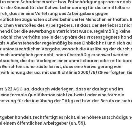
gt in einem Schadensersatz- bzw. Entschädigungsprozess nach 
 für die Kausalität der Schwerbehinderung für die unmittelbare
rch, dass er eine Verletzung des Arbeitgebers gegen
rpflichten zugunsten schwerbehinderter Menschen enthalten. E
olchen Verstoßes des Arbeitgebers, zB dass der Betriebsrat nic
chend über die Bewerbung unterrichtet wurde, regelmäßig keine
sächliche Verhältnisse in der Sphäre des Prozessgegners hande
s als Außenstehender regelmäßig keinen Einblick hat und sich a
er unionsrechtlichen Vorgabe, wonach die Ausübung der durch 
aktisch unmöglich gemacht, noch übermäßig erschwert werden
sachen, die das Vorliegen einer unmittelbaren oder mittelbar
 Gerichten sicherzustellen ist, dass eine Verweigerung von
wirklichung der ua. mit der Richtlinie 2000/78/EG verfolgten Zie
s § 22 AGG ua. dadurch widerlegen, dass er darlegt und im
 eine formale Qualifikation nicht aufweist oder eine formale
setzung für die Ausübung der Tätigkeit bzw. des Berufs an sich 
tgeber handelt, rechtfertigt es nicht, eine höhere Entschädigun
i einem öffentlichen Arbeitgeber (Rn. 59).