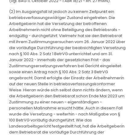
(vgl. BAG 11. Oktober 2022 - 1 ABR 18/21 - Rn. 27 mwN).
(2) Im Ausgangsfall ist jedoch zu keinem Zeitpunkt ein
betriebsverfassungswidriger Zustand eingetreten. Die
Arbeitgeberin hat die Versetzung der betroffenen
Arbeitnehmerin nicht ohne Beteiligung des Betriebsrats -
endgültig - durchgeführt. Vielmehr hat sie den Betriebsrat
mit ihrem Zustimmungsersuchen vom 26. Januar 2022 über
die vorläufige Durchführung der beabsichtigten Versetzung
nach § 100 Abs. 2 Satz 1 BetrVG unterrichtet und am 31.
Januar 2022 - innerhalb der gesetzlichen Frist - das
Zustimmungsersetzungsverfahren bei Gericht eingeleitet
sowie einen Antrag nach § 100 Abs. 2 Satz 3 BetrVG
angebracht. Damit erfolgte der Einsatz der Arbeitnehmerin
auf der neuen Stelle in betriebsverfassungskonformer
Weise. Hieran würde sich selbst dann nichts ändern, wenn
die Arbeitgeberin den Betriebsrat schon Ende Mai 2023 um
Zustimmung zu einer neuen - eigenständigen -
personellen Maßnahme ersucht hätte. Auch in diesem Fall
wurde die Versetzung - weiterhin - nach Maßgabe von §
100 BetrVG vorläufig durchgeführt. Wie das
Landesarbeitsgericht festgestellt hat, hat die Arbeitgeberin
dem Betriebsrat die vorläufige Durchführung der