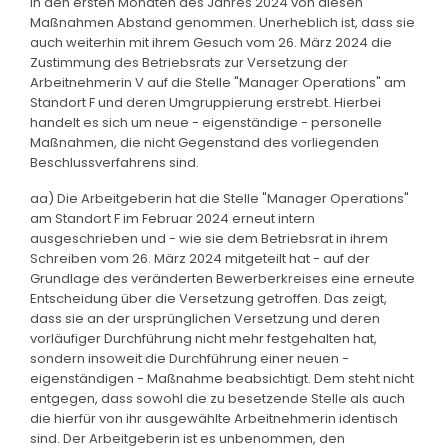
in den ersten Monaten des Jahres 2024 von diesen
Maßnahmen Abstand genommen. Unerheblich ist, dass sie
auch weiterhin mit ihrem Gesuch vom 26. März 2024 die
Zustimmung des Betriebsrats zur Versetzung der
Arbeitnehmerin V auf die Stelle "Manager Operations" am
Standort F und deren Umgruppierung erstrebt. Hierbei
handelt es sich um neue - eigenständige - personelle
Maßnahmen, die nicht Gegenstand des vorliegenden
Beschlussverfahrens sind.
aa) Die Arbeitgeberin hat die Stelle "Manager Operations"
am Standort F im Februar 2024 erneut intern
ausgeschrieben und - wie sie dem Betriebsrat in ihrem
Schreiben vom 26. März 2024 mitgeteilt hat - auf der
Grundlage des veränderten Bewerberkreises eine erneute
Entscheidung über die Versetzung getroffen. Das zeigt,
dass sie an der ursprünglichen Versetzung und deren
vorläufiger Durchführung nicht mehr festgehalten hat,
sondern insoweit die Durchführung einer neuen -
eigenständigen - Maßnahme beabsichtigt. Dem steht nicht
entgegen, dass sowohl die zu besetzende Stelle als auch
die hierfür von ihr ausgewählte Arbeitnehmerin identisch
sind. Der Arbeitgeberin ist es unbenommen, den