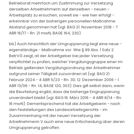
Betriebsrat mehrfach um Zustimmung zur Versetzung
derselben Arbeitnehmerin auf denselben - neuen -
Arbeitsplatz zu ersuchen, soweit sie - wie hier erfolgt -
erkennbar von der bisherigen personellen Maßnahme
Abstand genommen hat (vgl. BAG 21. November 2018 - 7
ABR 16/17 - Rn. 21 mwN, BAGE 164, 230).
bb) Auch hinsichtlich der Umgruppierung liegt eine neue -
eigenständige - Maßnahme vor. Wie § 99 Abs. 1 Satz 2
BetrVG zeigt, ist der Arbeitgeber bei jeder Versetzung
verpflichtet zu prüfen, welcher Vergütungsgruppe einer im
Betrieb geltenden Vergütungsordnung der Arbeitnehmer
aufgrund seiner Tätigkeit zuzuordnen ist (vgl. BAG 21.
Februar 2024 - 4 ABR 5/23 - Rn. 30; 12. Dezember 2006 - 1
ABR 13/06 - Rn. 14, BAGE 120, 303). Dies gilt selbst dann, wenn
die Beurteilung ergibt, dass die bisherige Eingruppierung
unverändert bleibt (vgl. BAG 16. März 2016 - 4 ABR 8/14 - Rn.
16 mwN). Dementsprechend hat die Arbeitgeberin - nach
den Feststellungen des Landesarbeitsgerichts - im
Zusammenhang mit der neuen Versetzung der
Arbeitnehmerin V auch eine neue Entscheidung über deren
Umgruppierung getroffen.