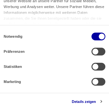
unserer Website an unsere Partner für soziale Medien, 
Bundeskanzlerplatz 2
Werbung und Analysen weiter. Unsere Partner führen diese 
53113 Bonn
Informationen möglicherweise mit weiteren Daten 
zusammen, die Sie ihnen bereitgestellt haben oder die sie 
Pressemitteilungen
AGB
|
im Rahmen Ihrer Nutzung der Dienste gesammelt haben.
Impressum
Datenschutz
|
Einwilligungsauswahl
Impressum
 | 
Datenschutz
Notwendig
Präferenzen
Zahlung & Versand
Rücksendungen/Widerrufsbelehrung
Muster Widerrufsformular (PDF)
Statistiken
Remissionsbedingungen für den Handel
Kündigungsformular
Marketing
Barrierefreiheit
Details zeigen
Newsletter