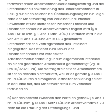
formwirksamen Arbeitnehmerüberlassungsvertrag und die
unterbliebene Konkretisierung des Leiharbeitnehmers in
Bezug auf einen solchen bei Überlassungsbeginn zur Folge,
dass der Arbeitsvertrag von Verleiher und Entleiher
unwirksam ist und stattdessen zwischen Entleiher und
Leiharbeitnehmer ein Arbeitsverhältnis fingiert wird (§ 9
Abs. 1 Nr. 1a iVm. § 10 Abs. 1 Satz 1 AÜG). Hierdurch wird in die
von Art. 12 Abs. 1 GG und Art. 16 GRC geschützte
unternehmerische Vertragsfreiheit des Entleihers
eingegriffen. Das ist aber zum Schutz des
Leiharbeitnehmers vor verdeckter
Arbeitnehmerüberlassung und im allgemeinen Interesse
an einem geordneten Arbeitsmarkt gerechtfertigt (vgl. BT-
Drs. 18/9232 S. 20). Die Vertragsfreiheit des Arbeitnehmers
ist schon deshalb nicht verletzt, weil er es gemäß § 9 Abs. 1
Nr. 1a AÜG durch die mögliche Festhaltenserklärung selbst
in der Hand hat, das Arbeitsverhältnis zum Verleiher
fortzusetzen.
b) Danach besteht zwischen den Parteien gemäß § 9 Abs. 1
Nr. 1a AÜG iVm. § 10 Abs. 1 Satz 1 AÜG ein Arbeitsverhältnis. Zu
dem für die Erfüllung der Offenlegungs- und