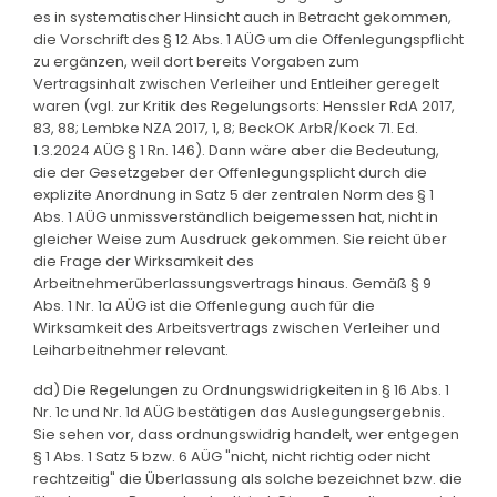
es in systematischer Hinsicht auch in Betracht gekommen,
die Vorschrift des § 12 Abs. 1 AÜG um die Offenlegungspflicht
zu ergänzen, weil dort bereits Vorgaben zum
Vertragsinhalt zwischen Verleiher und Entleiher geregelt
waren (vgl. zur Kritik des Regelungsorts: Henssler RdA 2017,
83, 88; Lembke NZA 2017, 1, 8; BeckOK ArbR/Kock 71. Ed.
1.3.2024 AÜG § 1 Rn. 146). Dann wäre aber die Bedeutung,
die der Gesetzgeber der Offenlegungsplicht durch die
explizite Anordnung in Satz 5 der zentralen Norm des § 1
Abs. 1 AÜG unmissverständlich beigemessen hat, nicht in
gleicher Weise zum Ausdruck gekommen. Sie reicht über
die Frage der Wirksamkeit des
Arbeitnehmerüberlassungsvertrags hinaus. Gemäß § 9
Abs. 1 Nr. 1a AÜG ist die Offenlegung auch für die
Wirksamkeit des Arbeitsvertrags zwischen Verleiher und
Leiharbeitnehmer relevant.
dd) Die Regelungen zu Ordnungswidrigkeiten in § 16 Abs. 1
Nr. 1c und Nr. 1d AÜG bestätigen das Auslegungsergebnis.
Sie sehen vor, dass ordnungswidrig handelt, wer entgegen
§ 1 Abs. 1 Satz 5 bzw. 6 AÜG "nicht, nicht richtig oder nicht
rechtzeitig" die Überlassung als solche bezeichnet bzw. die