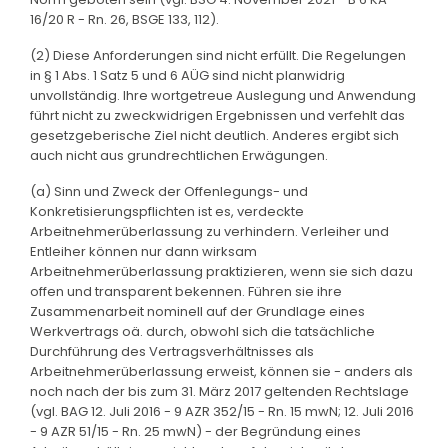
16/20 R - Rn. 26, BSGE 133, 112).
(2) Diese Anforderungen sind nicht erfüllt. Die Regelungen
in § 1 Abs. 1 Satz 5 und 6 AÜG sind nicht planwidrig
unvollständig. Ihre wortgetreue Auslegung und Anwendung
führt nicht zu zweckwidrigen Ergebnissen und verfehlt das
gesetzgeberische Ziel nicht deutlich. Anderes ergibt sich
auch nicht aus grundrechtlichen Erwägungen.
(a) Sinn und Zweck der Offenlegungs- und
Konkretisierungspflichten ist es, verdeckte
Arbeitnehmerüberlassung zu verhindern. Verleiher und
Entleiher können nur dann wirksam
Arbeitnehmerüberlassung praktizieren, wenn sie sich dazu
offen und transparent bekennen. Führen sie ihre
Zusammenarbeit nominell auf der Grundlage eines
Werkvertrags oä. durch, obwohl sich die tatsächliche
Durchführung des Vertragsverhältnisses als
Arbeitnehmerüberlassung erweist, können sie - anders als
noch nach der bis zum 31. März 2017 geltenden Rechtslage
(vgl. BAG 12. Juli 2016 - 9 AZR 352/15 - Rn. 15 mwN; 12. Juli 2016
- 9 AZR 51/15 - Rn. 25 mwN) - der Begründung eines