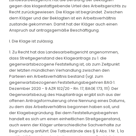
gegen das klagestattgebende Urteil des Arbeitsgerichts zu
Recht zurückgewiesen. Die Klage ist begründet. Zwischen
dem Kläger und der Beklagten ist ein Arbeitsverhältnis
zustande gekommen. Damit hat der Kläger auch einen
Anspruch auf antragsgemäße Beschäftigung.
I. Die Klage ist zulässig.
1. Zu Recht hat das Landesarbeitsgericht angenommen,
dass Streitgegenstand des Klageantrags zu 1. die
gegenwartsbezogene Feststellung ist, ob zum Zeitpunkt
der letzten mündlichen Verhandlung zwischen den
Parteien ein Arbeitsverhältnis bestand (vgl. zum
gegenwartsbezogenen Feststellungsbegehren BAG 1.
Dezember 2020 - 9 AZR 102/20 - Rn. 17, BAGE 173, 111). Der
Gegenwartsbezug des Hauptantrags ergibt sich aus der
offenen Antragsformulierung ohne Nennung eines Datums,
zu dem das Arbeitsverhältnis begonnen haben soll, und
der Klagebegründung. Bei dem Feststellungsbegehren
handelt es sich um einen einheitlichen Streitgegenstand,
auch wenn der Kläger unterschiedliche Sachverhalte zur
Begründung anführt. Die Tatbestände des § 9 Abs. 1 Nr. 1, 1a