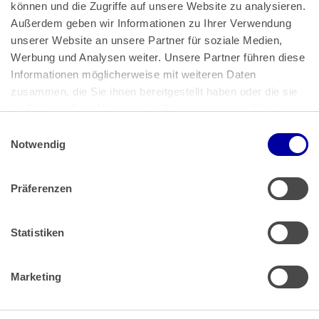
können und die Zugriffe auf unsere Website zu analysieren. 
Außerdem geben wir Informationen zu Ihrer Verwendung 
unserer Website an unsere Partner für soziale Medien, 
Bundeskanzlerplatz 2
Werbung und Analysen weiter. Unsere Partner führen diese 
53113 Bonn
Informationen möglicherweise mit weiteren Daten 
zusammen, die Sie ihnen bereitgestellt haben oder die sie 
Pressemitteilungen
AGB
|
im Rahmen Ihrer Nutzung der Dienste gesammelt haben.
Impressum
Datenschutz
|
Einwilligungsauswahl
Impressum
 | 
Datenschutz
Notwendig
Präferenzen
Zahlung & Versand
Rücksendungen/Widerrufsbelehrung
Muster Widerrufsformular (PDF)
Statistiken
Remissionsbedingungen für den Handel
Kündigungsformular
Marketing
Barrierefreiheit