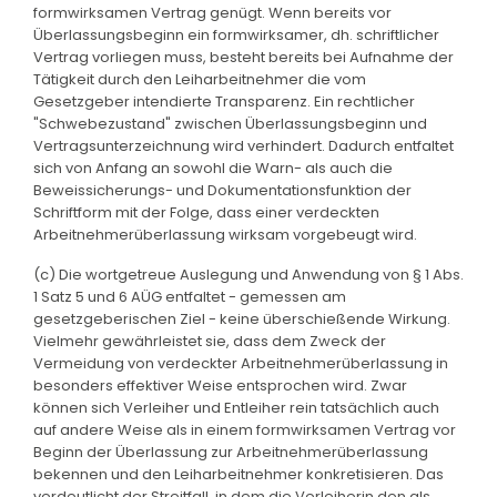
formwirksamen Vertrag genügt. Wenn bereits vor
Überlassungsbeginn ein formwirksamer, dh. schriftlicher
Vertrag vorliegen muss, besteht bereits bei Aufnahme der
Tätigkeit durch den Leiharbeitnehmer die vom
Gesetzgeber intendierte Transparenz. Ein rechtlicher
"Schwebezustand" zwischen Überlassungsbeginn und
Vertragsunterzeichnung wird verhindert. Dadurch entfaltet
sich von Anfang an sowohl die Warn- als auch die
Beweissicherungs- und Dokumentationsfunktion der
Schriftform mit der Folge, dass einer verdeckten
Arbeitnehmerüberlassung wirksam vorgebeugt wird.
(c) Die wortgetreue Auslegung und Anwendung von § 1 Abs.
1 Satz 5 und 6 AÜG entfaltet - gemessen am
gesetzgeberischen Ziel - keine überschießende Wirkung.
Vielmehr gewährleistet sie, dass dem Zweck der
Vermeidung von verdeckter Arbeitnehmerüberlassung in
besonders effektiver Weise entsprochen wird. Zwar
können sich Verleiher und Entleiher rein tatsächlich auch
auf andere Weise als in einem formwirksamen Vertrag vor
Beginn der Überlassung zur Arbeitnehmerüberlassung
bekennen und den Leiharbeitnehmer konkretisieren. Das
verdeutlicht der Streitfall, in dem die Verleiherin den als