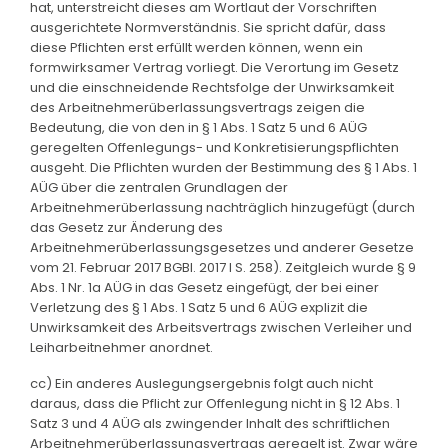
hat, unterstreicht dieses am Wortlaut der Vorschriften
ausgerichtete Normverständnis. Sie spricht dafür, dass
diese Pflichten erst erfüllt werden können, wenn ein
formwirksamer Vertrag vorliegt. Die Verortung im Gesetz
und die einschneidende Rechtsfolge der Unwirksamkeit
des Arbeitnehmerüberlassungsvertrags zeigen die
Bedeutung, die von den in § 1 Abs. 1 Satz 5 und 6 AÜG
geregelten Offenlegungs- und Konkretisierungspflichten
ausgeht. Die Pflichten wurden der Bestimmung des § 1 Abs. 1
AÜG über die zentralen Grundlagen der
Arbeitnehmerüberlassung nachträglich hinzugefügt (durch
das Gesetz zur Änderung des
Arbeitnehmerüberlassungsgesetzes und anderer Gesetze
vom 21. Februar 2017 BGBl. 2017 I S. 258). Zeitgleich wurde § 9
Abs. 1 Nr. 1a AÜG in das Gesetz eingefügt, der bei einer
Verletzung des § 1 Abs. 1 Satz 5 und 6 AÜG explizit die
Unwirksamkeit des Arbeitsvertrags zwischen Verleiher und
Leiharbeitnehmer anordnet.
cc) Ein anderes Auslegungsergebnis folgt auch nicht
daraus, dass die Pflicht zur Offenlegung nicht in § 12 Abs. 1
Satz 3 und 4 AÜG als zwingender Inhalt des schriftlichen
Arbeitnehmerüberlassungsvertrags geregelt ist. Zwar wäre