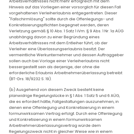
Arbeitsverhältnisses nicht mehr erfolgreich mit dem
Hinweis auf das Vorliegen einer vorsorglich für diesen Fall
vorgehaltenen Verleiherlaubnis entgegentreten. Dieser
"Fallschirmlösung" sollte durch die Offenlegungs- und
Konkretisierungspflichten begegnet werden, deren
Verletzung gemäß § 10 Abs. 1 Satz 1 iVm. § 9 Abs. 1 Nr. 1a AÜG
unabhängig davon zu einer Begründung eines
Arbeitsverhältnisses mit dem Entleiher führt, ob der
Verleiher eine Überlassungserlaubnis besitzt. Der
vermeintliche Werkunternehmer und dessen Auftraggeber
sollen auch bei Vorlage einer Verleiherlaubnis nicht
bessergestellt sein als derjenige, der ohne die
erforderliche Erlaubnis Arbeitnehmerüberlassung betreibt
(BT-Drs. 18/9232 S. 19).
(b) Ausgehend von diesem Zweck besteht keine
planwidrige Regelungslücke in § 1 Abs. 1 Satz 5 und 6 AÜG,
die es erfordert hätte, Fallgestaltungen auszunehmen, in
denen eine Offenlegung und Konkretisierung in einem
formunwirksamen Vertrag erfolgt. Durch eine Offenlegung
und Konkretisierung in einem formunwirksamen
Arbeitnehmerüberlassungsvertrag würde dem
Regelungszweck nicht in gleicher Weise wie in einem