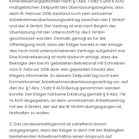
Konkretisierungspflichten nach § 1 Abs. 1 Satz 5 und 6 AÜG
maßgeblichen Zeitpunkt des Überlassungsbeginns, also
dem 16. Februar 2018, bestand noch kein wirksamer
Arbeitnehmerüberlassungsvertrag zwischen der E GmbH
und der A GmbH. Der Vertrag ist erst nach Beginn der
Überlassung mit der Unterschrift für die E GmbH
geschlossen worden. Deshalb genügt es für die
Offenlegung nicht, dass der Kläger bereits in der Anlage
des noch nicht unterschriebenen Vertrags aufgeführt war.
Eine Konkretisierung ist nicht dadurch erfolgt, dass die
Beklagte den bei ihr gebildeten Betriebsrat mit Schreiben
vom 5. Februar 2018 über den geplanten Einsatz des
Klägers informierte. Zu diesem Zeitpunkt lag noch kein
formwirksamer Arbeitnehmerüberlassungsvertrag vor, auf
den iSv. § 1 Abs. 1 Satz 6 AÜG Bezug genommen werden
konnte. Der Kläger hat keine Erklärung gemäß § 9 Abs. 1 Nr.
1a AÜG abgegeben, an dem unwirksamen Arbeitsvertrag
mit der A GmbH, der auf die W GmbH übergegangen ist,
festhalten zu wollen.
2. Das Landesarbeitsgericht ist zutreffend davon
ausgegangen, dass der Kläger in dem mit der Beklagten
bestehenden Arbeitsverhältnis einen Anspruch auf