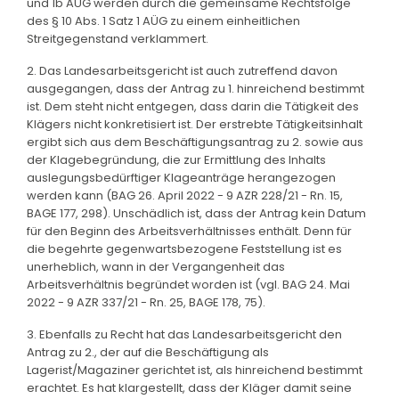
und 1b AÜG werden durch die gemeinsame Rechtsfolge
des § 10 Abs. 1 Satz 1 AÜG zu einem einheitlichen
Streitgegenstand verklammert.
2. Das Landesarbeitsgericht ist auch zutreffend davon
ausgegangen, dass der Antrag zu 1. hinreichend bestimmt
ist. Dem steht nicht entgegen, dass darin die Tätigkeit des
Klägers nicht konkretisiert ist. Der erstrebte Tätigkeitsinhalt
ergibt sich aus dem Beschäftigungsantrag zu 2. sowie aus
der Klagebegründung, die zur Ermittlung des Inhalts
auslegungsbedürftiger Klageanträge herangezogen
werden kann (BAG 26. April 2022 - 9 AZR 228/21 - Rn. 15,
BAGE 177, 298). Unschädlich ist, dass der Antrag kein Datum
für den Beginn des Arbeitsverhältnisses enthält. Denn für
die begehrte gegenwartsbezogene Feststellung ist es
unerheblich, wann in der Vergangenheit das
Arbeitsverhältnis begründet worden ist (vgl. BAG 24. Mai
2022 - 9 AZR 337/21 - Rn. 25, BAGE 178, 75).
3. Ebenfalls zu Recht hat das Landesarbeitsgericht den
Antrag zu 2., der auf die Beschäftigung als
Lagerist/Magaziner gerichtet ist, als hinreichend bestimmt
erachtet. Es hat klargestellt, dass der Kläger damit seine