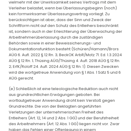
vielmehr mit der Unwirksamkeit seines Vertrags mit dem
Verleiher belastet, wenn bei Überlassungsbeginn (noch)
kein formwirksamer Überlassungsvertrag vorliegt. Zu
berücksichtigen ist aber, dass der Sinn und Zweck der
Schriftform nicht auf den Schutz des Entleihers beschränkt
ist, sondern auch in der Erleichterung der Überwachung der
Arbeitnehmerüberlassung durch die zuständigen
Behörden sowie in einer Beweissicherungs- und
Dokumentationsfunktion besteht (Schüren/Hamann/Brors
AÜG 6. Aufl. 2022 § 12 Rn. 3; BeckOK ArbR/Motz 71. Ed. 1.3.2024
AÜG § 12 Rn. 1; Thüsing AÜG/Thüsing 4. Aufl. 2018 AÜG § 12 Rn.
2; ErfK/Roloff 24. Aufl. 2024 AÜG § 12 Rn. 1). Diesen Zwecken
wird die wortgetreue Anwendung von § 1 Abs. 1 Satz 5 und 6
AÜG gerecht.
(e) Schließlich ist eine teleologische Reduktion auch nicht
aus grundrechtlichen Erwägungen geboten. Bei
wortlautgetreuer Anwendung droht kein Verstoß gegen
Grundrechte. Die von der Beklagten angeführten
Verletzungen der unternehmerischen Freiheit des
Entleihers (Art. 12, 14 und 2 Abs. 1 GG) und der Berufsfreiheit
des Arbeitnehmers (Art. 12 Abs. 1 GG) liegen nicht vor. Zwar
haben das Fehlen einer Offenlegung in einem