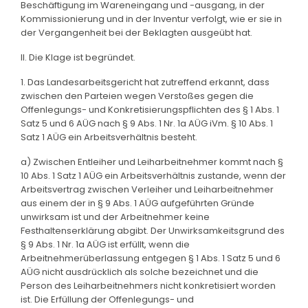
Beschäftigung im Wareneingang und -ausgang, in der
Kommissionierung und in der Inventur verfolgt, wie er sie in
der Vergangenheit bei der Beklagten ausgeübt hat.
II. Die Klage ist begründet.
1. Das Landesarbeitsgericht hat zutreffend erkannt, dass
zwischen den Parteien wegen Verstoßes gegen die
Offenlegungs- und Konkretisierungspflichten des § 1 Abs. 1
Satz 5 und 6 AÜG nach § 9 Abs. 1 Nr. 1a AÜG iVm. § 10 Abs. 1
Satz 1 AÜG ein Arbeitsverhältnis besteht.
a) Zwischen Entleiher und Leiharbeitnehmer kommt nach §
10 Abs. 1 Satz 1 AÜG ein Arbeitsverhältnis zustande, wenn der
Arbeitsvertrag zwischen Verleiher und Leiharbeitnehmer
aus einem der in § 9 Abs. 1 AÜG aufgeführten Gründe
unwirksam ist und der Arbeitnehmer keine
Festhaltenserklärung abgibt. Der Unwirksamkeitsgrund des
§ 9 Abs. 1 Nr. 1a AÜG ist erfüllt, wenn die
Arbeitnehmerüberlassung entgegen § 1 Abs. 1 Satz 5 und 6
AÜG nicht ausdrücklich als solche bezeichnet und die
Person des Leiharbeitnehmers nicht konkretisiert worden
ist. Die Erfüllung der Offenlegungs- und