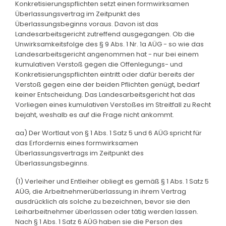
Konkretisierungspflichten setzt einen formwirksamen
Überlassungsvertrag im Zeitpunkt des
Überlassungsbeginns voraus. Davon ist das
Landesarbeitsgericht zutreffend ausgegangen. Ob die
Unwirksamkeitsfolge des § 9 Abs. 1 Nr. 1a AÜG - so wie das
Landesarbeitsgericht angenommen hat - nur bei einem
kumulativen Verstoß gegen die Offenlegungs- und
Konkretisierungspflichten eintritt oder dafür bereits der
Verstoß gegen eine der beiden Pflichten genügt, bedarf
keiner Entscheidung. Das Landesarbeitsgericht hat das
Vorliegen eines kumulativen Verstoßes im Streitfall zu Recht
bejaht, weshalb es auf die Frage nicht ankommt.
aa) Der Wortlaut von § 1 Abs. 1 Satz 5 und 6 AÜG spricht für
das Erfordernis eines formwirksamen
Überlassungsvertrags im Zeitpunkt des
Überlassungsbeginns.
(1) Verleiher und Entleiher obliegt es gemäß § 1 Abs. 1 Satz 5
AÜG, die Arbeitnehmerüberlassung in ihrem Vertrag
ausdrücklich als solche zu bezeichnen, bevor sie den
Leiharbeitnehmer überlassen oder tätig werden lassen.
Nach § 1 Abs. 1 Satz 6 AÜG haben sie die Person des