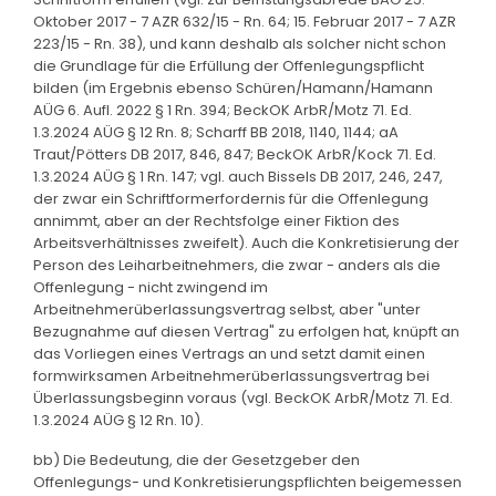
Oktober 2017 - 7 AZR 632/15 - Rn. 64; 15. Februar 2017 - 7 AZR
223/15 - Rn. 38), und kann deshalb als solcher nicht schon
die Grundlage für die Erfüllung der Offenlegungspflicht
bilden (im Ergebnis ebenso Schüren/Hamann/Hamann
AÜG 6. Aufl. 2022 § 1 Rn. 394; BeckOK ArbR/Motz 71. Ed.
1.3.2024 AÜG § 12 Rn. 8; Scharff BB 2018, 1140, 1144; aA
Traut/Pötters DB 2017, 846, 847; BeckOK ArbR/Kock 71. Ed.
1.3.2024 AÜG § 1 Rn. 147; vgl. auch Bissels DB 2017, 246, 247,
der zwar ein Schriftformerfordernis für die Offenlegung
annimmt, aber an der Rechtsfolge einer Fiktion des
Arbeitsverhältnisses zweifelt). Auch die Konkretisierung der
Person des Leiharbeitnehmers, die zwar - anders als die
Offenlegung - nicht zwingend im
Arbeitnehmerüberlassungsvertrag selbst, aber "unter
Bezugnahme auf diesen Vertrag" zu erfolgen hat, knüpft an
das Vorliegen eines Vertrags an und setzt damit einen
formwirksamen Arbeitnehmerüberlassungsvertrag bei
Überlassungsbeginn voraus (vgl. BeckOK ArbR/Motz 71. Ed.
1.3.2024 AÜG § 12 Rn. 10).
bb) Die Bedeutung, die der Gesetzgeber den
Offenlegungs- und Konkretisierungspflichten beigemessen