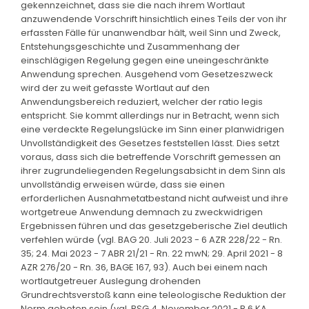
gekennzeichnet, dass sie die nach ihrem Wortlaut
anzuwendende Vorschrift hinsichtlich eines Teils der von ihr
erfassten Fälle für unanwendbar hält, weil Sinn und Zweck,
Entstehungsgeschichte und Zusammenhang der
einschlägigen Regelung gegen eine uneingeschränkte
Anwendung sprechen. Ausgehend vom Gesetzeszweck
wird der zu weit gefasste Wortlaut auf den
Anwendungsbereich reduziert, welcher der ratio legis
entspricht. Sie kommt allerdings nur in Betracht, wenn sich
eine verdeckte Regelungslücke im Sinn einer planwidrigen
Unvollständigkeit des Gesetzes feststellen lässt. Dies setzt
voraus, dass sich die betreffende Vorschrift gemessen an
ihrer zugrundeliegenden Regelungsabsicht in dem Sinn als
unvollständig erweisen würde, dass sie einen
erforderlichen Ausnahmetatbestand nicht aufweist und ihre
wortgetreue Anwendung demnach zu zweckwidrigen
Ergebnissen führen und das gesetzgeberische Ziel deutlich
verfehlen würde (vgl. BAG 20. Juli 2023 - 6 AZR 228/22 - Rn.
35; 24. Mai 2023 - 7 ABR 21/21 - Rn. 22 mwN; 29. April 2021 - 8
AZR 276/20 - Rn. 36, BAGE 167, 93). Auch bei einem nach
wortlautgetreuer Auslegung drohenden
Grundrechtsverstoß kann eine teleologische Reduktion der
Norm geboten sein (vgl. BSG 4. November 2021 - B 6 KA