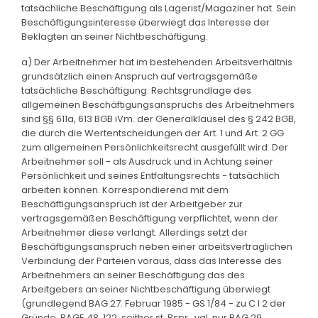
tatsächliche Beschäftigung als Lagerist/Magaziner hat. Sein
Beschäftigungsinteresse überwiegt das Interesse der
Beklagten an seiner Nichtbeschäftigung.
a) Der Arbeitnehmer hat im bestehenden Arbeitsverhältnis
grundsätzlich einen Anspruch auf vertragsgemäße
tatsächliche Beschäftigung. Rechtsgrundlage des
allgemeinen Beschäftigungsanspruchs des Arbeitnehmers
sind §§ 611a, 613 BGB iVm. der Generalklausel des § 242 BGB,
die durch die Wertentscheidungen der Art. 1 und Art. 2 GG
zum allgemeinen Persönlichkeitsrecht ausgefüllt wird. Der
Arbeitnehmer soll - als Ausdruck und in Achtung seiner
Persönlichkeit und seines Entfaltungsrechts - tatsächlich
arbeiten können. Korrespondierend mit dem
Beschäftigungsanspruch ist der Arbeitgeber zur
vertragsgemäßen Beschäftigung verpflichtet, wenn der
Arbeitnehmer diese verlangt. Allerdings setzt der
Beschäftigungsanspruch neben einer arbeitsvertraglichen
Verbindung der Parteien voraus, dass das Interesse des
Arbeitnehmers an seiner Beschäftigung das des
Arbeitgebers an seiner Nichtbeschäftigung überwiegt
(grundlegend BAG 27. Februar 1985 - GS 1/84 - zu C I 2 der
Gründe, BAGE 48, 122; seither st. Rspr., vgl. nur BAG 29.