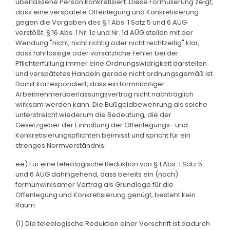
überlassene Person konkretisiert. Diese Formulierung zeigt,
dass eine verspätete Offenlegung und Konkretisierung
gegen die Vorgaben des § 1 Abs. 1 Satz 5 und 6 AÜG
verstößt. § 16 Abs. 1 Nr. 1c und Nr. 1d AÜG stellen mit der
Wendung "nicht, nicht richtig oder nicht rechtzeitig" klar,
dass fahrlässige oder vorsätzliche Fehler bei der
Pflichterfüllung immer eine Ordnungswidrigkeit darstellen
und verspätetes Handeln gerade nicht ordnungsgemäß ist.
Damit korrespondiert, dass ein formnichtiger
Arbeitnehmerüberlassungsvertrag nicht nachträglich
wirksam werden kann. Die Bußgeldbewehrung als solche
unterstreicht wiederum die Bedeutung, die der
Gesetzgeber der Einhaltung der Offenlegungs- und
Konkretisierungspflichten beimisst und spricht für ein
strenges Normverständnis.
ee) Für eine teleologische Reduktion von § 1 Abs. 1 Satz 5
und 6 AÜG dahingehend, dass bereits ein (noch)
formunwirksamer Vertrag als Grundlage für die
Offenlegung und Konkretisierung genügt, besteht kein
Raum.
(1) Die teleologische Reduktion einer Vorschrift ist dadurch