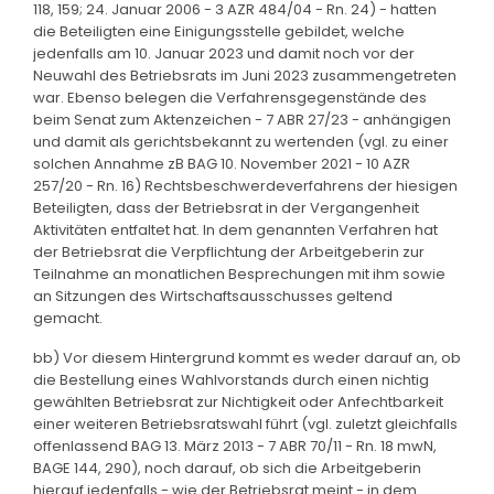
118, 159; 24. Januar 2006 - 3 AZR 484/04 - Rn. 24) - hatten
die Beteiligten eine Einigungsstelle gebildet, welche
jedenfalls am 10. Januar 2023 und damit noch vor der
Neuwahl des Betriebsrats im Juni 2023 zusammengetreten
war. Ebenso belegen die Verfahrensgegenstände des
beim Senat zum Aktenzeichen - 7 ABR 27/23 - anhängigen
und damit als gerichtsbekannt zu wertenden (vgl. zu einer
solchen Annahme zB BAG 10. November 2021 - 10 AZR
257/20 - Rn. 16) Rechtsbeschwerdeverfahrens der hiesigen
Beteiligten, dass der Betriebsrat in der Vergangenheit
Aktivitäten entfaltet hat. In dem genannten Verfahren hat
der Betriebsrat die Verpflichtung der Arbeitgeberin zur
Teilnahme an monatlichen Besprechungen mit ihm sowie
an Sitzungen des Wirtschaftsausschusses geltend
gemacht.
bb) Vor diesem Hintergrund kommt es weder darauf an, ob
die Bestellung eines Wahlvorstands durch einen nichtig
gewählten Betriebsrat zur Nichtigkeit oder Anfechtbarkeit
einer weiteren Betriebsratswahl führt (vgl. zuletzt gleichfalls
offenlassend BAG 13. März 2013 - 7 ABR 70/11 - Rn. 18 mwN,
BAGE 144, 290), noch darauf, ob sich die Arbeitgeberin
hierauf jedenfalls - wie der Betriebsrat meint - in dem