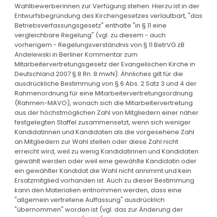
Wahlbewerberinnen zur Verfügung stehen. Hierzu ist in der
Entwurfsbegründung des Kirchengesetzes verlautbart, "das
Betriebsverfassungsgesetz" enthalte "in § 11 eine
vergleichbare Regelung" (vgl. zu diesem - auch
vorherigem - Regelungsverständnis von § 11 BetrVG zB
Andelewski in Berliner Kommentar zum
Mitarbeitervertretungsgesetz der Evangelischen Kirche in
Deutschland 2007 § 8 Rn. 8 mwN). Ähnliches gilt für die
ausdrückliche Bestimmung von § 6 Abs. 2 Satz 3 und 4 der
Rahmenordnung für eine Mitarbeitervertretungsordnung
(Rahmen-MAVO), wonach sich die Mitarbeitervertretung
aus der höchstmöglichen Zahl von Mitgliedern einer näher
festgelegten Staffel zusammensetzt, wenn sich weniger
Kandidatinnen und Kandidaten als die vorgesehene Zahl
an Mitgliedern zur Wahl stellen oder diese Zahl nicht
erreicht wird, weil zu wenig Kandidatinnen und Kandidaten
gewählt werden oder weil eine gewählte Kandidatin oder
ein gewählter Kandidat die Wahl nicht annimmt und kein
Ersatzmitglied vorhanden ist. Auch zu dieser Bestimmung
kann den Materialien entnommen werden, dass eine
"allgemein vertretene Auffassung" ausdrücklich
"übernommen" worden ist (vgl. das zur Änderung der