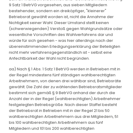
9 Satz 1 BetrVG vorgesehen, aus sieben Mitgliedern
bestehender, sondern ein dreiköpfiger, "kleinerer"
Betriebsrat gewählt worden ist, nicht die Annahme der
Nichtigkeit seiner Wahl. Dieser Umstand stellt keinen
(schwerwiegenden) Verstoß gegen Wahlgrundsätze oder
wesentliche Vorschriften des Wahlverfahrens dar und
würde für sich gesehen - was hier allerdings nach der
übereinstimmenden Erledigungserklärung der Beteiligten
nicht mehr verfahrensgegenständlich ist - selbst eine
Anfechtbarkeit der Wahl nicht begründen.
aa) Nach § 1 Abs. 1 Satz 1 BetrVG werden in Betrieben mit in
der Regel mindestens fünf ständigen wahlberechtigten
Arbeitnehmern, von denen drei wählbar sind, Betriebsräte
gewählt. Die Zahl der zu wählenden Betriebsratsmitglieder
bestimmt sich gemäß § 9 BetrVG anhand der durch die
Anzahl der in der Regel (wahlberechtigten) Arbeitnehmer
festgelegten Betriebsgröße. Nach dieser Staffel besteht
der Betriebsrat in Betrieben mit in der Regel 21 bis 50
wahlberechtigten Arbeitnehmern aus drei Mitgliedern, 51
bis 100 wahlberechtigten Arbeitnehmern aus fünf
Mitgliedern und 101 bis 200 wahlberechtigten