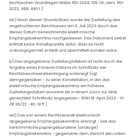
technischen Grundlagen Müller RDi 2024, 139, 141; ders. RDi
2022, 488, 490 f.).
bb) Nach diesen Grundsätzen wurde die Zustellung des
angefochtenen Beschlusses am 4. Juli 2023 durch das
dieses Datum bezeichnende elektronische
Empfangsbekenntnis nachgewiesen. Das Dokument selbst
enthält keine Anhaltspunkte dafür, dass es nicht
ordnungsgemäß erstellt und übermittelt worden wäre.
b) Das angegebene Zustellungsdatum ist nicht durch die
Angabe eines früheren Datums im Schriftsatz der
Rechtsbeschwerdeeinlegung widerlegt (vgl.
demgegenüber - zu einer Konstellation, in der das
elektronische Empfangsbekenntnis ein früheres
Zustellungsdatum ausweist als in einem zuvor zur Akte
gereichten Schriftsatz angegeben - BGH 18. April 2023 - VI
ZB 36/22 - Rn. 10 ff.).
aa) Das von einem Rechtsanwalt elektronisch
abgegebene Empfangsbekenntnis erbringt - wie das
herkömmliche papiergebundene (analoge)
Empfangsbekenntnis - gegenüber dem Gericht den vollen