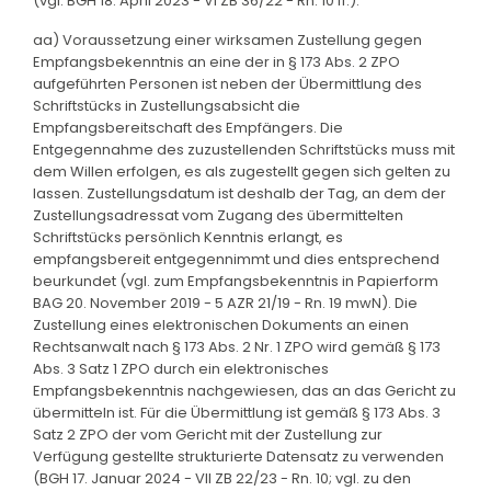
(vgl. BGH 18. April 2023 - VI ZB 36/22 - Rn. 10 ff.).
aa) Voraussetzung einer wirksamen Zustellung gegen
Empfangsbekenntnis an eine der in § 173 Abs. 2 ZPO
aufgeführten Personen ist neben der Übermittlung des
Schriftstücks in Zustellungsabsicht die
Empfangsbereitschaft des Empfängers. Die
Entgegennahme des zuzustellenden Schriftstücks muss mit
dem Willen erfolgen, es als zugestellt gegen sich gelten zu
lassen. Zustellungsdatum ist deshalb der Tag, an dem der
Zustellungsadressat vom Zugang des übermittelten
Schriftstücks persönlich Kenntnis erlangt, es
empfangsbereit entgegennimmt und dies entsprechend
beurkundet (vgl. zum Empfangsbekenntnis in Papierform
BAG 20. November 2019 - 5 AZR 21/19 - Rn. 19 mwN). Die
Zustellung eines elektronischen Dokuments an einen
Rechtsanwalt nach § 173 Abs. 2 Nr. 1 ZPO wird gemäß § 173
Abs. 3 Satz 1 ZPO durch ein elektronisches
Empfangsbekenntnis nachgewiesen, das an das Gericht zu
übermitteln ist. Für die Übermittlung ist gemäß § 173 Abs. 3
Satz 2 ZPO der vom Gericht mit der Zustellung zur
Verfügung gestellte strukturierte Datensatz zu verwenden
(BGH 17. Januar 2024 - VII ZB 22/23 - Rn. 10; vgl. zu den