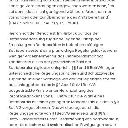
durch Tarifvertrag noch durch Betriebsvereinbarung oder
sonstige Vereinbarungen abgewichen werden kann, "es
sei denn, dass nicht genügend wählbare Arbeitnehmer
vorhanden oder zur Übernahme des Amts bereit sind"
(BAG 7. Mai 2008 - 7 ABR 17/07 - Rn. 18).
Hieran hält der Senat fest. Im Hinblick auf das der
Betriebsverfassung zugrundeliegende Prinzip der
Errichtung von Betriebsräten in betriebsratsfähigen
Betrieben besteht eine planwidrige Regelungslücke, wenn
weniger Arbeitnehmer für das Betriebsratsmandat
kandidieren als es der gesetzlichen Zahl der
Betriebsratsmitglieder entspricht. §§ 1 und 9 BetrVG liegen
unterschiedliche Regelungsprinzipien und Schutzzwecke
zugrunde. In einer Sachlage wie der vorliegenden streitet
ausschlaggebend das in § 1 Abs. 1 Satz 1 BetrVG
ausgedrückte Prinzip unter Heranziehung des
Rechtsgedankens von § 11 BetrVG für die Wahl eines
Betriebsrats mit einer geringeren Mandatszahl als der in § 9
BetrVG vorgesehenen. Das wird belegt durch die
Regelungsgehalte von § 1 BetrVG einerseits und §§ 9, 11
BetrVG andererseits unter Heranziehung von Normwortlaut,
normhistorischen und systematischen Erwägungen sowie