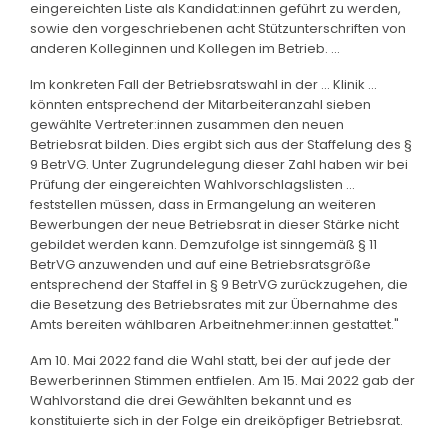
eingereichten Liste als Kandidat:innen geführt zu werden,
sowie den vorgeschriebenen acht Stützunterschriften von
anderen Kolleginnen und Kollegen im Betrieb. ...
Im konkreten Fall der Betriebsratswahl in der ... Klinik ...
könnten entsprechend der Mitarbeiteranzahl sieben
gewählte Vertreter:innen zusammen den neuen
Betriebsrat bilden. Dies ergibt sich aus der Staffelung des §
9 BetrVG. Unter Zugrundelegung dieser Zahl haben wir bei
Prüfung der eingereichten Wahlvorschlagslisten ...
feststellen müssen, dass in Ermangelung an weiteren
Bewerbungen der neue Betriebsrat in dieser Stärke nicht
gebildet werden kann. Demzufolge ist sinngemäß § 11
BetrVG anzuwenden und auf eine Betriebsratsgröße
entsprechend der Staffel in § 9 BetrVG zurückzugehen, die
die Besetzung des Betriebsrates mit zur Übernahme des
Amts bereiten wählbaren Arbeitnehmer:innen gestattet."
Am 10. Mai 2022 fand die Wahl statt, bei der auf jede der
Bewerberinnen Stimmen entfielen. Am 15. Mai 2022 gab der
Wahlvorstand die drei Gewählten bekannt und es
konstituierte sich in der Folge ein dreiköpfiger Betriebsrat.