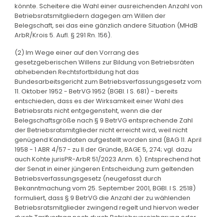
könnte. Scheitere die Wahl einer ausreichenden Anzahl von
Betriebsratsmitgliedern dagegen am Willen der
Belegschaft, sei das eine gänzlich andere Situation (MHdB
ArbR/Krois 5. Aufl. § 291 Rn. 156).
(2) Im Wege einer auf den Vorrang des
gesetzgeberischen Willens zur Bildung von Betriebsräten
abhebenden Rechtsfortbildung hat das
Bundesarbeitsgericht zum Betriebsverfassungsgesetz vom
11. Oktober 1952 - BetrVG 1952 (BGBl. I S. 681) - bereits
entschieden, dass es der Wirksamkeit einer Wahl des
Betriebsrats nicht entgegensteht, wenn die der
Belegschaftsgröße nach § 9 BetrVG entsprechende Zahl
der Betriebsratsmitglieder nicht erreicht wird, weil nicht
genügend Kandidaten aufgestellt worden sind (BAG 11. April
1958 - 1 ABR 4/57 - zu II der Gründe, BAGE 5, 274; vgl. dazu
auch Kohte jurisPR-ArbR 51/2023 Anm. 6). Entsprechend hat
der Senat in einer jüngeren Entscheidung zum geltenden
Betriebsverfassungsgesetz (neugefasst durch
Bekanntmachung vom 25. September 2001, BGBl. I S. 2518)
formuliert, dass § 9 BetrVG die Anzahl der zu wählenden
Betriebsratsmitglieder zwingend regelt und hiervon weder