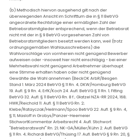
(b) Methodisch hiervon ausgehend gilt nach der
überwiegenden Ansicht im Schrifttum die in § 11 BetrVG
angeordnete Rechtsfolge einer ermäßigten Zahl der
Betriebsratsmitglieder entsprechend, wenn der Betriebsrat
nicht mit der in § 9 BetrVG vorgesehenen Zahl von
Betriebsratsmitgliedern besetzt werden kann, weil (trotz
ordnungsgemäßen Wahlausschreibens) die
Wahlvorschläge von vornherein nicht genügend Bewerber
aufweisen oder -insoweit hier nicht einschlägig - bei einer
Mehrheitswahl nicht genügend Arbeitnehmer überhaupt
eine Stimme erhalten haben oder nicht genügend
Gewählte die Wahl annehmen (BeckOK ArbR/Besgen
Stand 1. März 2024 BetrVG § 11 Rn. 4; DKW/Homburg BetrVG
19. Aufl. § 9 Rn. 4; ErfK/Koch 24. Aufl. BetrVG § 11 Rn. 1; Fitting
BetrVG 32. Aufl. § 11 BetrVG Rn. 8 f.; Glatzel NZA-RR 2024, 168;
HWK/Reichold 11. Aufl. § 11 BetrVG Rn. 2;
Klebe/Ratayczak/Heilmann/Spoo BetrVG 22. Aufl. § 9 Rn. 4,
§ 11; Masloff in Grobys/Panzer-Heemeier
StichwortKommentar Arbeitsrecht 4. Aufl. Stichwort
"Betriebsratswahl" Rn. 21; NK-GA/Müller/Kühn 2. Aufl. BetrVG
§ 11 Rn. 4; Richardi BetrVG/Thüsing 17. Aufl. BetrVG § 9 Rn. 20, §