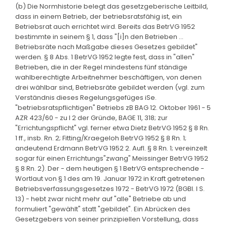
(b) Die Normhistorie belegt das gesetzgeberische Leitbild,
dass in einem Betrieb, der betriebsratsfähig ist, ein
Betriebsrat auch errichtet wird. Bereits das BetrVG 1952
bestimmte in seinem § 1, dass "[i]n den Betrieben ...
Betriebsräte nach Maßgabe dieses Gesetzes gebildet"
werden. § 8 Abs. 1 BetrVG 1952 legte fest, dass in "allen"
Betrieben, die in der Regel mindestens fünf ständige
wahlberechtigte Arbeitnehmer beschäftigen, von denen
drei wählbar sind, Betriebsräte gebildet werden (vgl. zum
Verständnis dieses Regelungsgefüges iSe.
"betriebsratspflichtigen" Betriebs zB BAG 12. Oktober 1961 - 5
AZR 423/60 - zu I 2 der Gründe, BAGE 11, 318; zur
"Errichtungspflicht" vgl. ferner etwa Dietz BetrVG 1952 § 8 Rn.
1 ff., insb. Rn. 2; Fitting/Kraegeloh BetrVG 1952 § 8 Rn. 1;
andeutend Erdmann BetrVG 1952 2. Aufl. § 8 Rn. 1; vereinzelt
sogar für einen Errichtungs"zwang" Meissinger BetrVG 1952
§ 8 Rn. 2). Der - dem heutigen § 1 BetrVG entsprechende -
Wortlaut von § 1 des am 19. Januar 1972 in Kraft getretenen
Betriebsverfassungsgesetzes 1972 - BetrVG 1972 (BGBl. I S.
13) - hebt zwar nicht mehr auf "alle" Betriebe ab und
formuliert "gewählt" statt "gebildet". Ein Abrücken des
Gesetzgebers von seiner prinzipiellen Vorstellung, dass