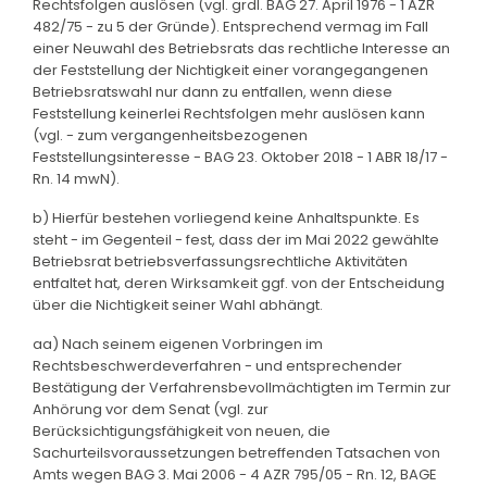
Rechtsfolgen auslösen (vgl. grdl. BAG 27. April 1976 - 1 AZR
482/75 - zu 5 der Gründe). Entsprechend vermag im Fall
einer Neuwahl des Betriebsrats das rechtliche Interesse an
der Feststellung der Nichtigkeit einer vorangegangenen
Betriebsratswahl nur dann zu entfallen, wenn diese
Feststellung keinerlei Rechtsfolgen mehr auslösen kann
(vgl. - zum vergangenheitsbezogenen
Feststellungsinteresse - BAG 23. Oktober 2018 - 1 ABR 18/17 -
Rn. 14 mwN).
b) Hierfür bestehen vorliegend keine Anhaltspunkte. Es
steht - im Gegenteil - fest, dass der im Mai 2022 gewählte
Betriebsrat betriebsverfassungsrechtliche Aktivitäten
entfaltet hat, deren Wirksamkeit ggf. von der Entscheidung
über die Nichtigkeit seiner Wahl abhängt.
aa) Nach seinem eigenen Vorbringen im
Rechtsbeschwerdeverfahren - und entsprechender
Bestätigung der Verfahrensbevollmächtigten im Termin zur
Anhörung vor dem Senat (vgl. zur
Berücksichtigungsfähigkeit von neuen, die
Sachurteilsvoraussetzungen betreffenden Tatsachen von
Amts wegen BAG 3. Mai 2006 - 4 AZR 795/05 - Rn. 12, BAGE