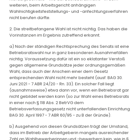
weiteren, beim Arbeitsgericht anhängigen
Wahlnichtigkeitsfeststellungs- und -anfechtungsverfahren
nicht berufen dürfte.
2. Die streitbefangene Wahl ist nicht nichtig. Das haben die
Vorinstanzen im Ergebnis zutreffend erkannt.
a) Nach der ständigen Rechtsprechung des Senats ist eine
Betriebsratswahl nur in ganz besonderen Ausnahmefällen
nichtig. Voraussetzung dafür ist ein so eklatanter Verstoß
gegen allgemeine Grundsätze jeder ordnungsgemäßen
Wahl, dass auch der Anschein einer dem Gesetz
entsprechenden Wahl nicht mehr besteht (ausf. BAG 30.
Juni 2021 - 7 ABR 24/20 - Rn. 33). Ein solcher Fall liegt
(ausnahmsweise) etwa dann vor, wenn ein Betriebsrat gar
nicht gebildet werden kann (so zur Wahl eines Betriebsrats
in einer nach § 118 Abs. 2 BetrVG dem
Betriebsverfassungsgesetz nicht unterfallenden Einrichtung
BAG 30. April 1997 - 7 ABR 60/95 - zu B der Gründe).
b) Ausgehend von diesen Grundsätzen trägt der Umstand,
dass im Betrieb der Arbeitgeberin mangels ausreichender
Zahl an Wahlbewerberinnen und -bewerbern kein, wie in §