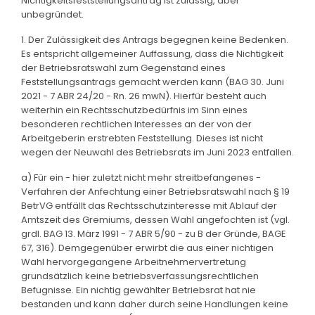
Nichtigkeitsfeststellungsantrag ist zulässig, aber
unbegründet.
1. Der Zulässigkeit des Antrags begegnen keine Bedenken.
Es entspricht allgemeiner Auffassung, dass die Nichtigkeit
der Betriebsratswahl zum Gegenstand eines
Feststellungsantrags gemacht werden kann (BAG 30. Juni
2021 - 7 ABR 24/20 - Rn. 26 mwN). Hierfür besteht auch
weiterhin ein Rechtsschutzbedürfnis im Sinn eines
besonderen rechtlichen Interesses an der von der
Arbeitgeberin erstrebten Feststellung. Dieses ist nicht
wegen der Neuwahl des Betriebsrats im Juni 2023 entfallen.
a) Für ein - hier zuletzt nicht mehr streitbefangenes -
Verfahren der Anfechtung einer Betriebsratswahl nach § 19
BetrVG entfällt das Rechtsschutzinteresse mit Ablauf der
Amtszeit des Gremiums, dessen Wahl angefochten ist (vgl.
grdl. BAG 13. März 1991 - 7 ABR 5/90 - zu B der Gründe, BAGE
67, 316). Demgegenüber erwirbt die aus einer nichtigen
Wahl hervorgegangene Arbeitnehmervertretung
grundsätzlich keine betriebsverfassungsrechtlichen
Befugnisse. Ein nichtig gewählter Betriebsrat hat nie
bestanden und kann daher durch seine Handlungen keine