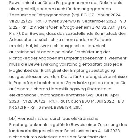
Beweis nicht nur für die Entgegennahme des Dokuments
als zugestellt, sondern auch für den angegebenen
Zeitpunkt der Entgegennahme (vgl. BGH 17. Januar 2024 -
VII ZB 22/23 - Rn. 10 mwN; BVerwG 19. September 2022 - 9 B
2.22 - Rn. 12; Anders/Gehle/Vogt-Beheim ZPO 82. Aufl. § 173
Rn. 7). Der Beweis, dass das zuzustellende Schriftstück den
Adressaten tatsächlich zu einem anderen Zeitpunkt
erreicht hat, ist zwar nicht ausgeschlossen; nicht
ausreichend ist aber eine bloße Erschütterung der
Richtigkeit der Angaben im Empfangsbekenntnis. Vielmehr
muss die Beweiswirkung vollständig entkräftet, also jede
Möglichkeit der Richtigkeit der Empfangsbestätigung
ausgeschlossen werden. Diese für Empfangsbekenntnisse
in Papierform bestehenden Grundsätze gelten ebenso für
auf einem sicheren Übermittlungsweg übermittelte
elektronische Empfangsbekenntnisse (vgl. BGH 18. April
2023 - VI ZB 36/22 - Rn. 11; ausf. auch BSG 14. Juli 2022 - B 3
KR 2/21 R - Rn. 16 mwN, BSGE 134, 265).
bb) Hiernach ist der durch das elektronische
Empfangsbekenntnis geführte Beweis einer Zustellung des
landesarbeitsgerichtlichen Beschlusses am 4. Juli 2023
nicht dadurch widerlegt, dass der Schriftsatz der