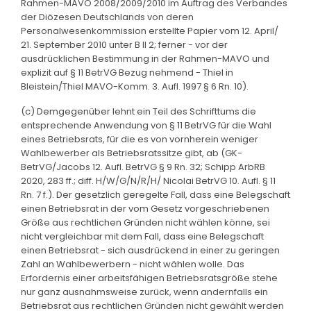
Rahmen-MAVO 2008/2009/2010 im Auftrag des Verbandes
der Diözesen Deutschlands von deren
Personalwesenkommission erstellte Papier vom 12. April/
21. September 2010 unter B II 2; ferner - vor der
ausdrücklichen Bestimmung in der Rahmen-MAVO und
explizit auf § 11 BetrVG Bezug nehmend - Thiel in
Bleistein/Thiel MAVO-Komm. 3. Aufl. 1997 § 6 Rn. 10).
(c) Demgegenüber lehnt ein Teil des Schrifttums die
entsprechende Anwendung von § 11 BetrVG für die Wahl
eines Betriebsrats, für die es von vornherein weniger
Wahlbewerber als Betriebsratssitze gibt, ab (GK-
BetrVG/Jacobs 12. Aufl. BetrVG § 9 Rn. 32; Schipp ArbRB
2020, 283 ff.; diff. H/W/G/N/R/H/ Nicolai BetrVG 10. Aufl. § 11
Rn. 7 f.). Der gesetzlich geregelte Fall, dass eine Belegschaft
einen Betriebsrat in der vom Gesetz vorgeschriebenen
Größe aus rechtlichen Gründen nicht wählen könne, sei
nicht vergleichbar mit dem Fall, dass eine Belegschaft
einen Betriebsrat - sich ausdrückend in einer zu geringen
Zahl an Wahlbewerbern - nicht wählen wolle. Das
Erfordernis einer arbeitsfähigen Betriebsratsgröße stehe
nur ganz ausnahmsweise zurück, wenn andernfalls ein
Betriebsrat aus rechtlichen Gründen nicht gewählt werden