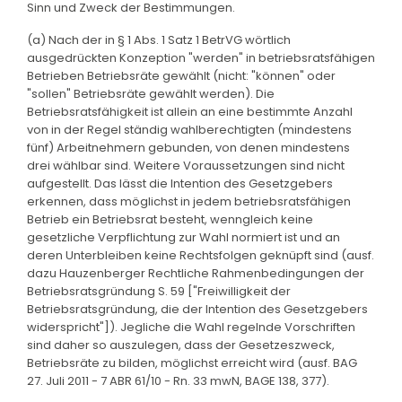
Sinn und Zweck der Bestimmungen.
(a) Nach der in § 1 Abs. 1 Satz 1 BetrVG wörtlich
ausgedrückten Konzeption "werden" in betriebsratsfähigen
Betrieben Betriebsräte gewählt (nicht: "können" oder
"sollen" Betriebsräte gewählt werden). Die
Betriebsratsfähigkeit ist allein an eine bestimmte Anzahl
von in der Regel ständig wahlberechtigten (mindestens
fünf) Arbeitnehmern gebunden, von denen mindestens
drei wählbar sind. Weitere Voraussetzungen sind nicht
aufgestellt. Das lässt die Intention des Gesetzgebers
erkennen, dass möglichst in jedem betriebsratsfähigen
Betrieb ein Betriebsrat besteht, wenngleich keine
gesetzliche Verpflichtung zur Wahl normiert ist und an
deren Unterbleiben keine Rechtsfolgen geknüpft sind (ausf.
dazu Hauzenberger Rechtliche Rahmenbedingungen der
Betriebsratsgründung S. 59 ["Freiwilligkeit der
Betriebsratsgründung, die der Intention des Gesetzgebers
widerspricht"]). Jegliche die Wahl regelnde Vorschriften
sind daher so auszulegen, dass der Gesetzeszweck,
Betriebsräte zu bilden, möglichst erreicht wird (ausf. BAG
27. Juli 2011 - 7 ABR 61/10 - Rn. 33 mwN, BAGE 138, 377).