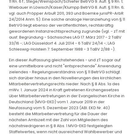
11 Rn. 6 f.; Stege/Weinspach/Schiefer BetrVG 9. Aufl. § 9 Rn. 1;
Wiebauer in Löwisch/Kaiser/Klumpp BetrVG 8. Aufl. § 11 Rn. 6;
vgl. auch Pröpper ArbuR 2011, 393 und Boemke jurisPR-ArbR
24/2014 Anm. 5). Eine solche analoge Heranziehung von § 11
BetrVG liegt ebenso der veröffentlichten, rechtskräftig
gewordenen Instanzrechtsprechung zugrunde (vgl. - zT mit
ausf. Begründung - Sächsisches LAG 17. März 2017 - 2 TaBV
33/16 -; LAG Düsseldorf 4. Juli 2014 - 6 TaBV 24/14 -; LAG
Schleswig-Holstein 7. September 1988 - 3 TaBV 2/88 -).
Ein dieser Auffassung gleichstehendes - und zT sogar auf
eine unmittelbare und nicht "entsprechende" Anwendung
zielendes - Regelungsverständnis von § 11 BetrVG schlägt
sich darüber hinaus in den Novellierungen des kirchlichen
Mitarbeitervertretungsrechts nieder. Nach § 8 Abs. 1a des
mWv. 1. Januar 2024 in Kraft getretenen Kirchengesetzes
über Mitarbeitervertretungen in der Evangelischen Kirche in
Deutschland (MVG-EKD) vom 1. Januar 2019 in der
Neufassung vom 5. Dezember 2023 (ABl. EKD Nr. 40)
besteht die Mitarbeitervertretung für die Dauer der
nächsten Amtszeit mit der Zahl von Mitgliedern des
nächstniedrigeren in § 8 Abs. 1 MVG-EKD festgelegten
Staffelwertes, wenn nicht ausreichend Wahlbewerber und