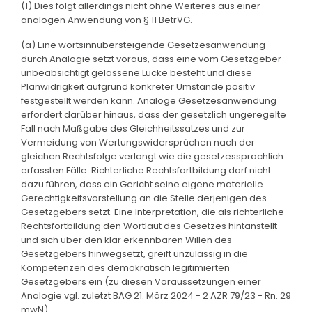
(1) Dies folgt allerdings nicht ohne Weiteres aus einer
analogen Anwendung von § 11 BetrVG.
(a) Eine wortsinnübersteigende Gesetzesanwendung
durch Analogie setzt voraus, dass eine vom Gesetzgeber
unbeabsichtigt gelassene Lücke besteht und diese
Planwidrigkeit aufgrund konkreter Umstände positiv
festgestellt werden kann. Analoge Gesetzesanwendung
erfordert darüber hinaus, dass der gesetzlich ungeregelte
Fall nach Maßgabe des Gleichheitssatzes und zur
Vermeidung von Wertungswidersprüchen nach der
gleichen Rechtsfolge verlangt wie die gesetzessprachlich
erfassten Fälle. Richterliche Rechtsfortbildung darf nicht
dazu führen, dass ein Gericht seine eigene materielle
Gerechtigkeitsvorstellung an die Stelle derjenigen des
Gesetzgebers setzt. Eine Interpretation, die als richterliche
Rechtsfortbildung den Wortlaut des Gesetzes hintanstellt
und sich über den klar erkennbaren Willen des
Gesetzgebers hinwegsetzt, greift unzulässig in die
Kompetenzen des demokratisch legitimierten
Gesetzgebers ein (zu diesen Voraussetzungen einer
Analogie vgl. zuletzt BAG 21. März 2024 - 2 AZR 79/23 - Rn. 29
mwN).