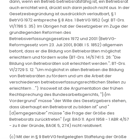
dann, wenn ein Betrieb betriebsratsfähig ist, ein Betriebsrat
auch errichtet wird, drückt sich darin jedoch nicht aus. In der
Gesetzesbegründung ist ausdrücklich verlautbart, § 1
BetrVG 1972 entspreche § 8 Abs. 1 BetrVG 1952 (vgl. BT-Drs.
VI/1786 S. 35). Im Übrigen hat der Gesetzgeber im Zuge der
grundlegenden Reformen des
Betriebsverfassungsgesetzes 1972 und 2001 (BetrVG-
Reformgesetz vom 23. Juli 2001, BGBl. I S. 1852) allgemein
betont, dass er die Bildung von Betriebsräten möglichst
erleichtern und fördern wolle (BT-Drs. 14/5741 S. 26: "Die
Bildung von Betriebsräten soll erleichtert werden."; BT-Drs.
VI/2729 S. 12: "Um möglichst in allen Betrieben die Bildung
von Betriebsräten zu fördern und um die Arbeit der
verschiedenen betriebsverfassungsrechtlichen Stellen zu
erleichtern ..."). Insoweit ist die Argumentation der frühen
Rechtsprechung des Bundesarbeitsgerichts, "[i]m
Vordergrund" müsse "der Wille des Gesetzgebers stehen,
dass überhaupt ein Betriebsrat zu bilden ist" und "
[d]emgegenüber" müsse "die Frage der Größe des
Betriebsrats zurücktreten" (vgl. BAG 11. April 1958 - 1 ABR 4/57
- zu II der Gründe, BAGE 5, 274) nicht relativiert.
(c) Mit der in § 9 BetrVG festgelegten Staffelung der Größe