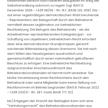
bestimmten Bereich nach näheren Maßgaben im Weg der
Selbstverwaltung autonom zu regeln (vgl. BAG 12.
Dezember 2006 - 1 AZR 96/06 - Rn. 16 f., BAGE 120, 308). Die -
auf einer regelmäßigen demokratischen Wahl beruhende
- Repräsentanz der Belegschaft durch den Betriebsrat
vermittelt dessen Legitimation zur betrieblichen
Rechtsetzung. Die Befugnis des Betriebsrats - als die
Arbeitnehmer repräsentierendes Kollegialorgan - zur
Schaffung von objektivem, betrieblichem Recht erfordert
aber eine demokratischen Grundprinzipien gerecht
werdende Willensbildung dieses Gremiums. Sie hat nach
dem Willen des Gesetzgebers ausdrücklich und
gemeinschaftlich durch einen mehrheitlich getroffenen
Beschluss zu erfolgen. Eine betriebliche Rechtsetzung
aufgrund bloßer Anscheinsvollmacht des
Betriebsratsvorsitzenden ist hiermit nicht vereinbar. Die
bloße Veranlassung eines Rechtsscheins durch den
Betriebsrat oder seine Mitglieder kann keine Geltung von
Rechtsnormen im Betrieb begründen (BAG 8. Februar 2022
- 1 AZR 233/21 - Rn. 28 f. mwN, BAGE 177, 112).
bb) Entgegen der Ansicht der Beklagten kann sich eine
"Vertretungsmacht" des Betriebsratsvorsitzenden aus