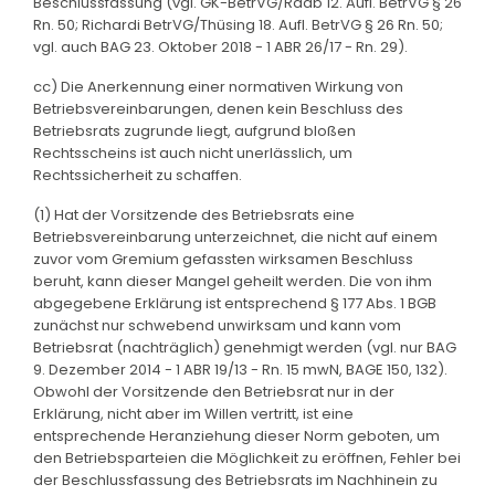
Beschlussfassung (vgl. GK-BetrVG/Raab 12. Aufl. BetrVG § 26
Rn. 50; Richardi BetrVG/Thüsing 18. Aufl. BetrVG § 26 Rn. 50;
vgl. auch BAG 23. Oktober 2018 - 1 ABR 26/17 - Rn. 29).
cc) Die Anerkennung einer normativen Wirkung von
Betriebsvereinbarungen, denen kein Beschluss des
Betriebsrats zugrunde liegt, aufgrund bloßen
Rechtsscheins ist auch nicht unerlässlich, um
Rechtssicherheit zu schaffen.
(1) Hat der Vorsitzende des Betriebsrats eine
Betriebsvereinbarung unterzeichnet, die nicht auf einem
zuvor vom Gremium gefassten wirksamen Beschluss
beruht, kann dieser Mangel geheilt werden. Die von ihm
abgegebene Erklärung ist entsprechend § 177 Abs. 1 BGB
zunächst nur schwebend unwirksam und kann vom
Betriebsrat (nachträglich) genehmigt werden (vgl. nur BAG
9. Dezember 2014 - 1 ABR 19/13 - Rn. 15 mwN, BAGE 150, 132).
Obwohl der Vorsitzende den Betriebsrat nur in der
Erklärung, nicht aber im Willen vertritt, ist eine
entsprechende Heranziehung dieser Norm geboten, um
den Betriebsparteien die Möglichkeit zu eröffnen, Fehler bei
der Beschlussfassung des Betriebsrats im Nachhinein zu