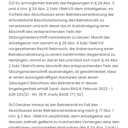
(a) So ermöglichen bereits die Regelungen in § 29 Abs. 3
und 4 iVm. § 34 Abs. 2 Satz 1 BetrVG dem Arbeitgeber, im
Vorfeld des Abschlusses einer Betriebsvereinbarung die
erforderliche Beschlussfassung des Betriebsrats zu
veranlassen und sich diese durch Aushändigung einer
Abschrift des entsprechenden Teils der
Sitzungsniederschrift nachweisen zu lassen. Macht der
Arbeitgeber von seinem in § 29 Abs. 4 Satz 1 BetrVG
vorgesehenen Recht Gebrauch, die Anberaumung einer
Betriebsratssitzung zu einem bestimmten Gegenstand zu
verlangen, nimmt er daran teil und lässt sich nach § 34 Abs.
2 Satz 1 BetrVG eine Abschrift des entsprechenden Teils der
Sitzungsniederschrift aushändigen, ist gewährleistet, dass
er einen aussagekräftigen Nachweis über einen
(etwaigen) Beschluss des Betriebsrats in dieser
Angelegenheit erhält (ausf. dazu BAG 8. Februar 2022 - 1
AZR 233/21 - Rn. 35 ff. mwN, BAGE 177, 112).
(b) Darüber hinaus ist der Betriebsrat im Fall des
Abschlusses einer Betriebsvereinbarung nach § 77 Abs. 1
iVm. § 2 Abs. 1 BetrVG verpflichtet, dem Arbeitgeber auf
dessen zeitnah geltend zu machendes Verlangen eine den
inhaltlichen und formellen Maßgaben des § 34 Abs. 2 Satz 1