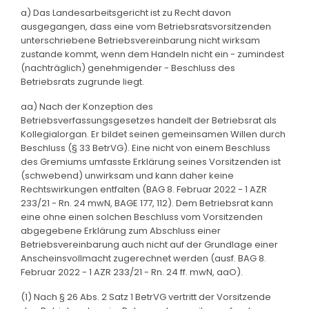
a) Das Landesarbeitsgericht ist zu Recht davon
ausgegangen, dass eine vom Betriebsratsvorsitzenden
unterschriebene Betriebsvereinbarung nicht wirksam
zustande kommt, wenn dem Handeln nicht ein - zumindest
(nachträglich) genehmigender - Beschluss des
Betriebsrats zugrunde liegt.
aa) Nach der Konzeption des
Betriebsverfassungsgesetzes handelt der Betriebsrat als
Kollegialorgan. Er bildet seinen gemeinsamen Willen durch
Beschluss (§ 33 BetrVG). Eine nicht von einem Beschluss
des Gremiums umfasste Erklärung seines Vorsitzenden ist
(schwebend) unwirksam und kann daher keine
Rechtswirkungen entfalten (BAG 8. Februar 2022 - 1 AZR
233/21 - Rn. 24 mwN, BAGE 177, 112). Dem Betriebsrat kann
eine ohne einen solchen Beschluss vom Vorsitzenden
abgegebene Erklärung zum Abschluss einer
Betriebsvereinbarung auch nicht auf der Grundlage einer
Anscheinsvollmacht zugerechnet werden (ausf. BAG 8.
Februar 2022 - 1 AZR 233/21 - Rn. 24 ff. mwN, aaO).
(1) Nach § 26 Abs. 2 Satz 1 BetrVG vertritt der Vorsitzende