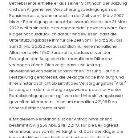
Betriebsrente erhielte er aus seiner Sicht nach der Satzung
und den Allgemeinen Versicherungsbedingungen der
Pensionskasse, wenn er auch in der Zeit vom 1. März 2007
bis zur Beendigung seines Arbeitsverhältnisses am 31. März
2022 weiterhin bei dieser angemeldet gewesen wäre. Der
Kläger hat ausdrücklich darauf hingewiesen, dass die
Unterstützungskasse ihm für die Zeit vom 1. März 2007 bis
zum 31. März 2022 voraussichtlich nur eine monatliche
Altersrente iHv. 175,01 Euro zahle, sodass er von der
Beklagten den Ausgleich der monatlichen Differenz
verlangen könne. Dies zeigt, dass sein Antrag -
abweichend von seiner sprachlichen Fassung - auf die
Feststellung gerichtet ist, die Beklagte habe ihm aufgrund
ihrer Einstandspflicht ab Eintritt des Versorgungsfalls "Alter"
Leistungen in dem Umfang zu gewähren, dass er - unter
Berücksichtigung einer ggf. von der Unterstützungskasse
gezahlten Altersrente - eine um monatlich 421,98 Euro
höhere Betriebsrente erhält.
II. Mit diesem Verständnis ist der Antrag hinreichend
bestimmt iSv. § 253 Abs. 2 Nr. 2 ZPO. Für die Beklagte ist
erkennbar, was von ihr verlangt wird. Dass der Kläger die
konkrete Höhe einer künftigen Einstandspflicht der