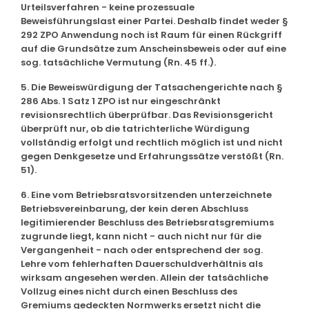
Urteilsverfahren - keine prozessuale
Beweisführungslast einer Partei. Deshalb findet weder §
292 ZPO Anwendung noch ist Raum für einen Rückgriff
auf die Grundsätze zum Anscheinsbeweis oder auf eine
sog. tatsächliche Vermutung (Rn. 45 ff.).
5. Die Beweiswürdigung der Tatsachengerichte nach §
286 Abs. 1 Satz 1 ZPO ist nur eingeschränkt
revisionsrechtlich überprüfbar. Das Revisionsgericht
überprüft nur, ob die tatrichterliche Würdigung
vollständig erfolgt und rechtlich möglich ist und nicht
gegen Denkgesetze und Erfahrungssätze verstößt (Rn.
51).
6. Eine vom Betriebsratsvorsitzenden unterzeichnete
Betriebsvereinbarung, der kein deren Abschluss
legitimierender Beschluss des Betriebsratsgremiums
zugrunde liegt, kann nicht - auch nicht nur für die
Vergangenheit - nach oder entsprechend der sog.
Lehre vom fehlerhaften Dauerschuldverhältnis als
wirksam angesehen werden. Allein der tatsächliche
Vollzug eines nicht durch einen Beschluss des
Gremiums gedeckten Normwerks ersetzt nicht die