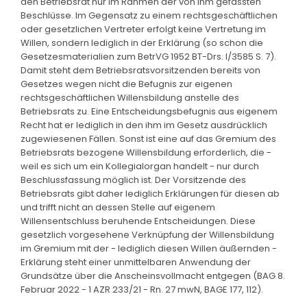
den Betriebsrat nur im Rahmen der von ihm gefassten
Beschlüsse. Im Gegensatz zu einem rechtsgeschäftlichen
oder gesetzlichen Vertreter erfolgt keine Vertretung im
Willen, sondern lediglich in der Erklärung (so schon die
Gesetzesmaterialien zum BetrVG 1952 BT-Drs. I/3585 S. 7).
Damit steht dem Betriebsratsvorsitzenden bereits von
Gesetzes wegen nicht die Befugnis zur eigenen
rechtsgeschäftlichen Willensbildung anstelle des
Betriebsrats zu. Eine Entscheidungsbefugnis aus eigenem
Recht hat er lediglich in den ihm im Gesetz ausdrücklich
zugewiesenen Fällen. Sonst ist eine auf das Gremium des
Betriebsrats bezogene Willensbildung erforderlich, die -
weil es sich um ein Kollegialorgan handelt - nur durch
Beschlussfassung möglich ist. Der Vorsitzende des
Betriebsrats gibt daher lediglich Erklärungen für diesen ab
und trifft nicht an dessen Stelle auf eigenem
Willensentschluss beruhende Entscheidungen. Diese
gesetzlich vorgesehene Verknüpfung der Willensbildung
im Gremium mit der - lediglich diesen Willen äußernden -
Erklärung steht einer unmittelbaren Anwendung der
Grundsätze über die Anscheinsvollmacht entgegen (BAG 8.
Februar 2022 - 1 AZR 233/21 - Rn. 27 mwN, BAGE 177, 112).