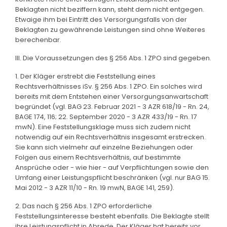
Beklagten nicht beziffern kann, steht dem nicht entgegen.
Etwaige ihm bei Eintritt des Versorgungsfalls von der
Beklagten zu gewährende Leistungen sind ohne Weiteres
berechenbar.
III. Die Voraussetzungen des § 256 Abs. 1 ZPO sind gegeben.
1. Der Kläger erstrebt die Feststellung eines
Rechtsverhältnisses iSv. § 256 Abs. 1 ZPO. Ein solches wird
bereits mit dem Entstehen einer Versorgungsanwartschaft
begründet (vgl. BAG 23. Februar 2021 - 3 AZR 618/19 - Rn. 24,
BAGE 174, 116; 22. September 2020 - 3 AZR 433/19 - Rn. 17
mwN). Eine Feststellungsklage muss sich zudem nicht
notwendig auf ein Rechtsverhältnis insgesamt erstrecken.
Sie kann sich vielmehr auf einzelne Beziehungen oder
Folgen aus einem Rechtsverhältnis, auf bestimmte
Ansprüche oder - wie hier - auf Verpflichtungen sowie den
Umfang einer Leistungspflicht beschränken (vgl. nur BAG 15.
Mai 2012 - 3 AZR 11/10 - Rn. 19 mwN, BAGE 141, 259).
2. Das nach § 256 Abs. 1 ZPO erforderliche
Feststellungsinteresse besteht ebenfalls. Die Beklagte stellt
ihre Leistungspflicht in Abrede. Der Kläger hat bereits vor