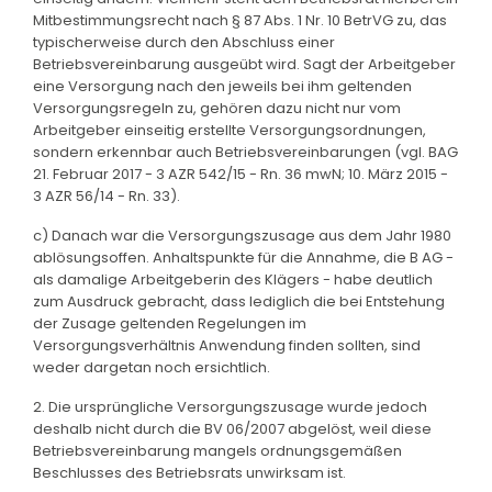
Mitbestimmungsrecht nach § 87 Abs. 1 Nr. 10 BetrVG zu, das
typischerweise durch den Abschluss einer
Betriebsvereinbarung ausgeübt wird. Sagt der Arbeitgeber
eine Versorgung nach den jeweils bei ihm geltenden
Versorgungsregeln zu, gehören dazu nicht nur vom
Arbeitgeber einseitig erstellte Versorgungsordnungen,
sondern erkennbar auch Betriebsvereinbarungen (vgl. BAG
21. Februar 2017 - 3 AZR 542/15 - Rn. 36 mwN; 10. März 2015 -
3 AZR 56/14 - Rn. 33).
c) Danach war die Versorgungszusage aus dem Jahr 1980
ablösungsoffen. Anhaltspunkte für die Annahme, die B AG -
als damalige Arbeitgeberin des Klägers - habe deutlich
zum Ausdruck gebracht, dass lediglich die bei Entstehung
der Zusage geltenden Regelungen im
Versorgungsverhältnis Anwendung finden sollten, sind
weder dargetan noch ersichtlich.
2. Die ursprüngliche Versorgungszusage wurde jedoch
deshalb nicht durch die BV 06/2007 abgelöst, weil diese
Betriebsvereinbarung mangels ordnungsgemäßen
Beschlusses des Betriebsrats unwirksam ist.