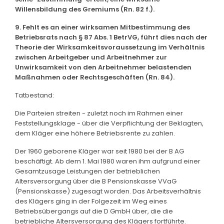
Willensbildung des Gremiums (Rn. 82 f.).
9. Fehlt es an einer wirksamen Mitbestimmung des
Betriebsrats nach § 87 Abs. 1 BetrVG, führt dies nach der
Theorie der Wirksamkeitsvoraussetzung im Verhältnis
zwischen Arbeitgeber und Arbeitnehmer zur
Unwirksamkeit von den Arbeitnehmer belastenden
Maßnahmen oder Rechtsgeschäften (Rn. 84).
Tatbestand:
Die Parteien streiten - zuletzt noch im Rahmen einer
Feststellungsklage - über die Verpflichtung der Beklagten,
dem Kläger eine höhere Betriebsrente zu zahlen.
Der 1960 geborene Kläger war seit 1980 bei der B AG
beschäftigt. Ab dem 1. Mai 1980 waren ihm aufgrund einer
Gesamtzusage Leistungen der betrieblichen
Altersversorgung über die B Pensionskasse VVaG
(Pensionskasse) zugesagt worden. Das Arbeitsverhältnis
des Klägers ging in der Folgezeit im Weg eines
Betriebsübergangs auf die D GmbH über, die die
betriebliche Altersversorgung des Klägers fortführte.