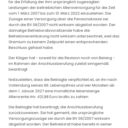
für die Erfüllung der ihm ursprünglich zugesagten
Leistungen der betrieblichen Altersversorgung für die Zeit
vom 1. März 2007 bis zum 31. März 2022 einzustehen. Die
Zusage einer Versorgung über die Pensionskasse sei
durch die BV 06/2007 nicht wirksam abgelöst worden. Der
damalige Betriebsratsvorsitzende habe die
Betriebsvereinbarung nicht wirksam unterzeichnet, weil das
Gremium zu keinem Zeitpunkt einen entsprechenden
Beschluss gefasst habe.
Der Kläger hat - soweit für die Revision noch von Belang -
im Rahmen der Anschlussberufung zuletzt sinngemäß
beantragt
festzustellen, dass die Beklagte verpflichtet ist, an ihn nach
Vollendung seines 66. Lebensjahres und vier Monaten ab
dem 1. Januar 2027 eine monatliche lebenslange
Altersrente iHv. 421,98 Euro brutto zu zahlen.
Die Beklagte hat beantragt, die Anschlussberufung
zurückzuweisen. Sie hat gemeint, die ursprüngliche
Versorgungszusage sei durch die BV 06/2007 wirksam
abgelöst worden. Der Betriebsrat habe bereits in seiner