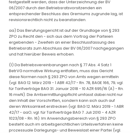
festgestellt werden, dass der Unterzeichnung der BV
06/2007 durch den Betriebsratsvorsitzenden ein
entsprechender Beschluss des Gremiums zugrunde lag, ist
revisionsrechtlich nicht zu beanstanden.
aa) Das Berufungsgericht ist auf der Grundlage von § 293
ZPO zu Recht den - sich aus dem Vortrag der Parteien
ergebenden - Zweifeln an einer Beschlussfassung des
Betriebsrats zum Abschluss der BV 06/2007 nachgegangen
und hat hierüber Beweis erhoben.
(1) Da Betriebsvereinbarungen nach § 77 Abs. 4 Satz 1
BetrVG normative Wirkung entfalten, muss das Gericht
diese Normen nach § 293 ZPO von Amts wegen ermitteln
(vgl. BAG 12. März 2019 - 1 ABR 42/17 - Rn. 78, BAGE 166, 79; vgl.
für Tarifverträge BAG 31. Januar 2018 - 10 AZR 695/16 (A) - Rn.
16 mwN). Die Amtsermittlungspflicht umfasst dabei nicht nur
den Inhalt der Vorschriften, sondern kann sich auch auf
deren Wirksamkeit erstrecken (vgl. BAG 12. März 2019 - 1 ABR
42/17 - aaO; vgl. für Tarifverträge BAG 7. Juli 2010 - 4 AZR
1023/08 - Rn. 16). Im Anwendungsbereich von § 293 ZPO
besteht auch im arbeitsgerichtlichen Urteilsverfahren keine
prozessuale Darlegungs- und Beweislast einer Partei (vgl.