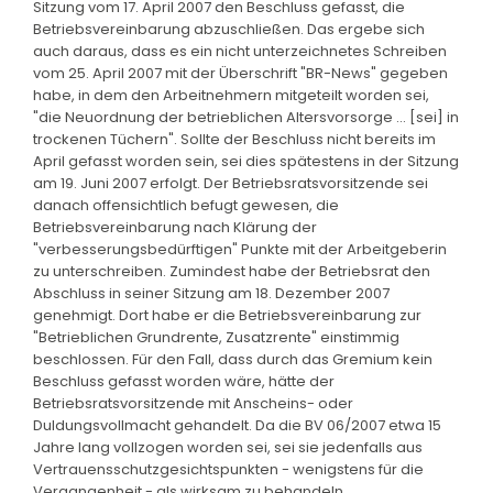
Sitzung vom 17. April 2007 den Beschluss gefasst, die
Betriebsvereinbarung abzuschließen. Das ergebe sich
auch daraus, dass es ein nicht unterzeichnetes Schreiben
vom 25. April 2007 mit der Überschrift "BR-News" gegeben
habe, in dem den Arbeitnehmern mitgeteilt worden sei,
"die Neuordnung der betrieblichen Altersvorsorge ... [sei] in
trockenen Tüchern". Sollte der Beschluss nicht bereits im
April gefasst worden sein, sei dies spätestens in der Sitzung
am 19. Juni 2007 erfolgt. Der Betriebsratsvorsitzende sei
danach offensichtlich befugt gewesen, die
Betriebsvereinbarung nach Klärung der
"verbesserungsbedürftigen" Punkte mit der Arbeitgeberin
zu unterschreiben. Zumindest habe der Betriebsrat den
Abschluss in seiner Sitzung am 18. Dezember 2007
genehmigt. Dort habe er die Betriebsvereinbarung zur
"Betrieblichen Grundrente, Zusatzrente" einstimmig
beschlossen. Für den Fall, dass durch das Gremium kein
Beschluss gefasst worden wäre, hätte der
Betriebsratsvorsitzende mit Anscheins- oder
Duldungsvollmacht gehandelt. Da die BV 06/2007 etwa 15
Jahre lang vollzogen worden sei, sei sie jedenfalls aus
Vertrauensschutzgesichtspunkten - wenigstens für die
Vergangenheit - als wirksam zu behandeln.