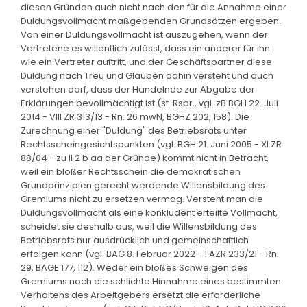
diesen Gründen auch nicht nach den für die Annahme einer
Duldungsvollmacht maßgebenden Grundsätzen ergeben.
Von einer Duldungsvollmacht ist auszugehen, wenn der
Vertretene es willentlich zulässt, dass ein anderer für ihn
wie ein Vertreter auftritt, und der Geschäftspartner diese
Duldung nach Treu und Glauben dahin versteht und auch
verstehen darf, dass der Handelnde zur Abgabe der
Erklärungen bevollmächtigt ist (st. Rspr., vgl. zB BGH 22. Juli
2014 - VIII ZR 313/13 - Rn. 26 mwN, BGHZ 202, 158). Die
Zurechnung einer "Duldung" des Betriebsrats unter
Rechtsscheingesichtspunkten (vgl. BGH 21. Juni 2005 - XI ZR
88/04 - zu II 2 b aa der Gründe) kommt nicht in Betracht,
weil ein bloßer Rechtsschein die demokratischen
Grundprinzipien gerecht werdende Willensbildung des
Gremiums nicht zu ersetzen vermag. Versteht man die
Duldungsvollmacht als eine konkludent erteilte Vollmacht,
scheidet sie deshalb aus, weil die Willensbildung des
Betriebsrats nur ausdrücklich und gemeinschaftlich
erfolgen kann (vgl. BAG 8. Februar 2022 - 1 AZR 233/21 - Rn.
29, BAGE 177, 112). Weder ein bloßes Schweigen des
Gremiums noch die schlichte Hinnahme eines bestimmten
Verhaltens des Arbeitgebers ersetzt die erforderliche