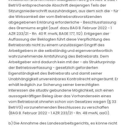
BetrVG entsprechende Abschrift desjenigen Teils der
Sitzungsniederschrift auszuhändigen, aus dem sich die - für
die Wirksamkeit der vom Betriebsratsvorsitzenden
abgegebenen Erklärung erforderliche - Beschlussfassung
des Gremiums ergibt (ausf. dazu BAG 8. Februar 2022 - 1
AZR 233/21 - Rn. 40 ff. mwN, BAGE 177, 112). Entgegen der
Auffassung der Beklagten führt diese Verpflichtung des
Betriebsrats nicht zu einem unzulässigen Eingriff des
Arbeitgebers in die selbständig und eigenverantwortlich
wahrzunehmende Amtsführung des Betriebsrats. Dem
Arbeitgeber wird dadurch kein mit der - als Strukturprinzip
der Betriebsverfassung - gesetzlich geforderten
Eigenständigkeit des Betriebsrats und damit seiner
Unabhängigkeit unvereinbares Kontrollrecht eingeräumt. Er
erhält lediglich zur Sicherung seiner berechtigten
Interessen die situativ gebundene Möglichkeit, sich einen
aussagekräftigen Beleg über das Vorhandensein eines
vom Betriebsrat ohnehin schon von Gesetzes wegen (§ 33
BetrVG) vorzunehmenden Beschlusses zu verschaffen
(BAG 8. Februar 2022 - 1 AZR 233/21 - Rn. 48 mwN, aaO).
b) Die Annahme des Landesarbeitsgerichts, es könne nicht