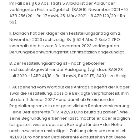
Im Fall des § 66 Abs. 1 Satz 5 ArbGG ist der Ablauf der
verlängerten Frist maßgeblich (BAG 10. November 2021 - 10
AZR 256/20 - Rn. 17 mwN; 25. März 2021 - 8 AZR 120/20 - Rn.
52).
II. Danach hat der Kläger den Feststellungsantrag am 2.
November 2023 rechtzeitig iSv. § 524 Abs. 2 Satz 2 ZPO
innerhalb der bis zum 3. November 2023 verlängerten
Berufungsbeantwortungsfrist schriftsätzlich angekündigt.
B. Der Feststellungsantrag ist - nach gebotener
rechtsschutzgewährender Auslegung (vgl. dazu BAG 28.
Juli 2020 - 1 ABR 41/18 - Rn. 11 mwN, BAGE 171, 340) - zulässig.
I. Ausgehend vom Wortlaut des Antrags begehrt der Kläger
zwar die Feststellung, dass die Beklagte verpflichtet ist, ihm
ab dem 1. Januar 2027 - und damit ab Erreichen der
Regelaltersgrenze in der gesetzlichen Rentenversicherung
- eine Betriebsrente "iHv. 421,98 Euro brutto zu zahlen". Wie
seine Begründung erkennen lässt, möchte er aber lediglich
festgestellt wissen, dass die Beklagte für die - der Höhe
nach inzwischen unstreitige - Zahlung einer um monatlich
421,98 Euro höheren Betriebsrente einzustehen hat. Diese