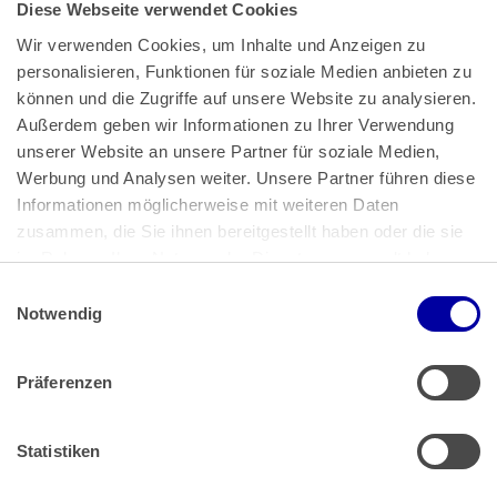
Diese Webseite verwendet Cookies
Wir verwenden Cookies, um Inhalte und Anzeigen zu 
personalisieren, Funktionen für soziale Medien anbieten zu 
können und die Zugriffe auf unsere Website zu analysieren. 
Außerdem geben wir Informationen zu Ihrer Verwendung 
unserer Website an unsere Partner für soziale Medien, 
Bundeskanzlerplatz 2
Werbung und Analysen weiter. Unsere Partner führen diese 
53113 Bonn
Informationen möglicherweise mit weiteren Daten 
zusammen, die Sie ihnen bereitgestellt haben oder die sie 
Pressemitteilungen
AGB
|
im Rahmen Ihrer Nutzung der Dienste gesammelt haben.
Impressum
Datenschutz
|
Einwilligungsauswahl
Impressum
 | 
Datenschutz
Notwendig
Präferenzen
Zahlung & Versand
Rücksendungen/Widerrufsbelehrung
Muster Widerrufsformular (PDF)
Statistiken
Remissionsbedingungen für den Handel