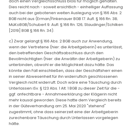
doch einen Vergleichsschluss bloß für möglich gehalten.
Dies reicht nach - soweit ersichtlich - einhelliger Auffassung
auch bei der gebotenen weiten Auslegung von § 166 Abs. 2
BGB nicht aus (Erman/Finkenauer BGB 17. Aufl. § 166 Rn. 38;
MüKoBGB/Schubert 9. Aufl. § 166 Rn. 126; Staudinger/Schilken
[2019] BGB § 166 Rn. 34).
c) Zwar gelangt § 166 Abs. 2 BGB auch zur Anwendung,
wenn der Vertretene (hier: die Arbeitgeberin) es unterlässt,
den betreffenden Geschäftsabschluss durch den
Bevollmächtigten (hier: die Anwältin der Arbeitgeberin) zu
unterbinden, obwohl er die Möglichkeit dazu hätte. Das
könnte den Fall einschließen, dass der Geschäftsherr einen
in seiner Abwesenheit für ihn widerruflich geschlossenen
Vergleich nicht widerruft. Doch wäre eine Täuschung durch
Unterlassen iSv. § 123 Abs. 1 Alt. 1 BGB zu dieser Zeit für die -
ggf. anfechtbare - Annahmeerklärung der Klägerin nicht
mehr kausal geworden. Diese hatte dem Vergleich bereits
in der Güteverhandlung am 25. Mai 2020 "stehend"
zugestimmt, ohne dass seinerzeit eine der Arbeitgeberin
zurechenbare Täuschung durch Unterlassen vorgelegen
hätte.