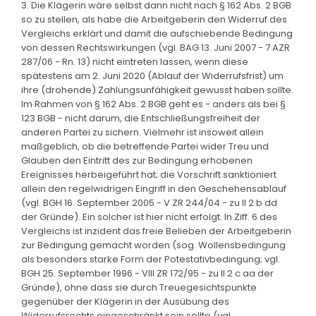
3. Die Klägerin wäre selbst dann nicht nach § 162 Abs. 2 BGB
so zu stellen, als habe die Arbeitgeberin den Widerruf des
Vergleichs erklärt und damit die aufschiebende Bedingung
von dessen Rechtswirkungen (vgl. BAG 13. Juni 2007 - 7 AZR
287/06 - Rn. 13) nicht eintreten lassen, wenn diese
spätestens am 2. Juni 2020 (Ablauf der Widerrufsfrist) um
ihre (drohende) Zahlungsunfähigkeit gewusst haben sollte.
Im Rahmen von § 162 Abs. 2 BGB geht es - anders als bei §
123 BGB - nicht darum, die Entschließungsfreiheit der
anderen Partei zu sichern. Vielmehr ist insoweit allein
maßgeblich, ob die betreffende Partei wider Treu und
Glauben den Eintritt des zur Bedingung erhobenen
Ereignisses herbeigeführt hat; die Vorschrift sanktioniert
allein den regelwidrigen Eingriff in den Geschehensablauf
(vgl. BGH 16. September 2005 - V ZR 244/04 - zu II 2 b dd
der Gründe). Ein solcher ist hier nicht erfolgt. In Ziff. 6 des
Vergleichs ist inzident das freie Belieben der Arbeitgeberin
zur Bedingung gemacht worden (sog. Wollensbedingung
als besonders starke Form der Potestativbedingung; vgl.
BGH 25. September 1996 - VIII ZR 172/95 - zu II 2 c aa der
Gründe), ohne dass sie durch Treuegesichtspunkte
gegenüber der Klägerin in der Ausübung des
Widerrufsrechts eingeschränkt sein sollte (vgl.