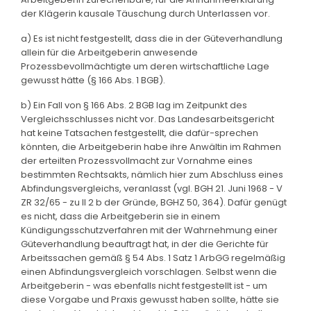
der Klägerin kausale Täuschung durch Unterlassen vor.
a) Es ist nicht festgestellt, dass die in der Güteverhandlung
allein für die Arbeitgeberin anwesende
Prozessbevollmächtigte um deren wirtschaftliche Lage
gewusst hätte (§ 166 Abs. 1 BGB).
b) Ein Fall von § 166 Abs. 2 BGB lag im Zeitpunkt des
Vergleichsschlusses nicht vor. Das Landesarbeitsgericht
hat keine Tatsachen festgestellt, die dafür-sprechen
könnten, die Arbeitgeberin habe ihre Anwältin im Rahmen
der erteilten Prozessvollmacht zur Vornahme eines
bestimmten Rechtsakts, nämlich hier zum Abschluss eines
Abfindungsvergleichs, veranlasst (vgl. BGH 21. Juni 1968 - V
ZR 32/65 - zu II 2 b der Gründe, BGHZ 50, 364). Dafür genügt
es nicht, dass die Arbeitgeberin sie in einem
Kündigungsschutzverfahren mit der Wahrnehmung einer
Güteverhandlung beauftragt hat, in der die Gerichte für
Arbeitssachen gemäß § 54 Abs. 1 Satz 1 ArbGG regelmäßig
einen Abfindungsvergleich vorschlagen. Selbst wenn die
Arbeitgeberin - was ebenfalls nicht festgestellt ist - um
diese Vorgabe und Praxis gewusst haben sollte, hätte sie