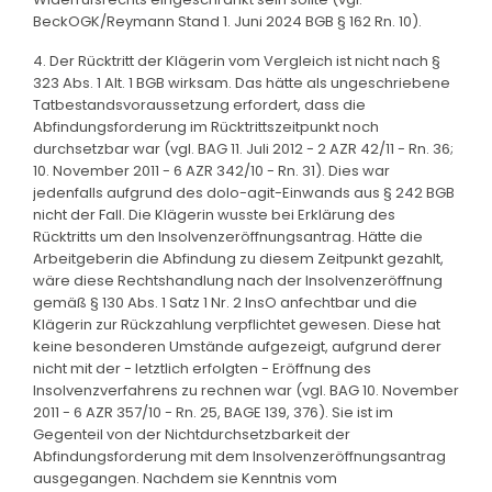
BeckOGK/Reymann Stand 1. Juni 2024 BGB § 162 Rn. 10).
4. Der Rücktritt der Klägerin vom Vergleich ist nicht nach §
323 Abs. 1 Alt. 1 BGB wirksam. Das hätte als ungeschriebene
Tatbestandsvoraussetzung erfordert, dass die
Abfindungsforderung im Rücktrittszeitpunkt noch
durchsetzbar war (vgl. BAG 11. Juli 2012 - 2 AZR 42/11 - Rn. 36;
10. November 2011 - 6 AZR 342/10 - Rn. 31). Dies war
jedenfalls aufgrund des dolo-agit-Einwands aus § 242 BGB
nicht der Fall. Die Klägerin wusste bei Erklärung des
Rücktritts um den Insolvenzeröffnungsantrag. Hätte die
Arbeitgeberin die Abfindung zu diesem Zeitpunkt gezahlt,
wäre diese Rechtshandlung nach der Insolvenzeröffnung
gemäß § 130 Abs. 1 Satz 1 Nr. 2 InsO anfechtbar und die
Klägerin zur Rückzahlung verpflichtet gewesen. Diese hat
keine besonderen Umstände aufgezeigt, aufgrund derer
nicht mit der - letztlich erfolgten - Eröffnung des
Insolvenzverfahrens zu rechnen war (vgl. BAG 10. November
2011 - 6 AZR 357/10 - Rn. 25, BAGE 139, 376). Sie ist im
Gegenteil von der Nichtdurchsetzbarkeit der
Abfindungsforderung mit dem Insolvenzeröffnungsantrag
ausgegangen. Nachdem sie Kenntnis vom