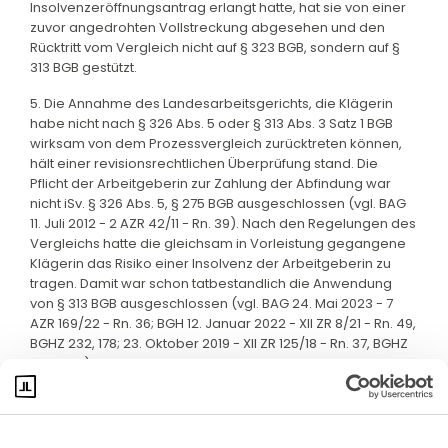
Insolvenzeröffnungsantrag erlangt hatte, hat sie von einer
zuvor angedrohten Vollstreckung abgesehen und den
Rücktritt vom Vergleich nicht auf § 323 BGB, sondern auf §
313 BGB gestützt.
5. Die Annahme des Landesarbeitsgerichts, die Klägerin
habe nicht nach § 326 Abs. 5 oder § 313 Abs. 3 Satz 1 BGB
wirksam von dem Prozessvergleich zurücktreten können,
hält einer revisionsrechtlichen Überprüfung stand. Die
Pflicht der Arbeitgeberin zur Zahlung der Abfindung war
nicht iSv. § 326 Abs. 5, § 275 BGB ausgeschlossen (vgl. BAG
11. Juli 2012 - 2 AZR 42/11 - Rn. 39). Nach den Regelungen des
Vergleichs hatte die gleichsam in Vorleistung gegangene
Klägerin das Risiko einer Insolvenz der Arbeitgeberin zu
tragen. Damit war schon tatbestandlich die Anwendung
von § 313 BGB ausgeschlossen (vgl. BAG 24. Mai 2023 - 7
AZR 169/22 - Rn. 36; BGH 12. Januar 2022 - XII ZR 8/21 - Rn. 49,
BGHZ 232, 178; 23. Oktober 2019 - XII ZR 125/18 - Rn. 37, BGHZ
223, 290).