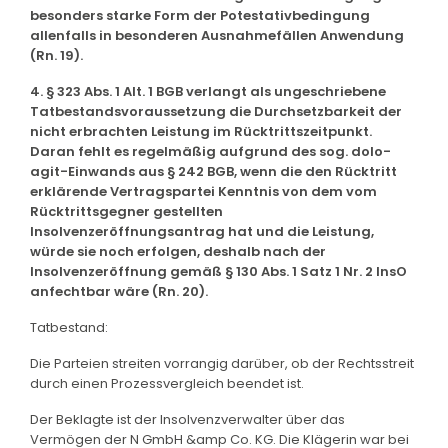
besonders starke Form der Potestativbedingung
allenfalls in besonderen Ausnahmefällen Anwendung
(Rn. 19).
4. § 323 Abs. 1 Alt. 1 BGB verlangt als ungeschriebene
Tatbestandsvoraussetzung die Durchsetzbarkeit der
nicht erbrachten Leistung im Rücktrittszeitpunkt.
Daran fehlt es regelmäßig aufgrund des sog. dolo-
agit-Einwands aus § 242 BGB, wenn die den Rücktritt
erklärende Vertragspartei Kenntnis von dem vom
Rücktrittsgegner gestellten
Insolvenzeröffnungsantrag hat und die Leistung,
würde sie noch erfolgen, deshalb nach der
Insolvenzeröffnung gemäß § 130 Abs. 1 Satz 1 Nr. 2 InsO
anfechtbar wäre (Rn. 20).
Tatbestand:
Die Parteien streiten vorrangig darüber, ob der Rechtsstreit
durch einen Prozessvergleich beendet ist.
Der Beklagte ist der Insolvenzverwalter über das
Vermögen der N GmbH &amp Co. KG. Die Klägerin war bei