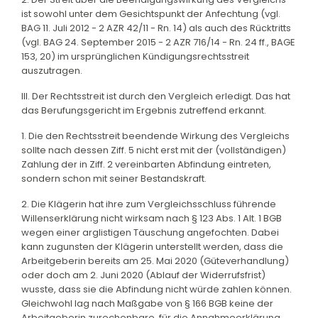
ist sowohl unter dem Gesichtspunkt der Anfechtung (vgl.
BAG 11. Juli 2012 - 2 AZR 42/11 - Rn. 14) als auch des Rücktritts
(vgl. BAG 24. September 2015 - 2 AZR 716/14 - Rn. 24 ff., BAGE
153, 20) im ursprünglichen Kündigungsrechtsstreit
auszutragen.
III. Der Rechtsstreit ist durch den Vergleich erledigt. Das hat
das Berufungsgericht im Ergebnis zutreffend erkannt.
1. Die den Rechtsstreit beendende Wirkung des Vergleichs
sollte nach dessen Ziff. 5 nicht erst mit der (vollständigen)
Zahlung der in Ziff. 2 vereinbarten Abfindung eintreten,
sondern schon mit seiner Bestandskraft.
2. Die Klägerin hat ihre zum Vergleichsschluss führende
Willenserklärung nicht wirksam nach § 123 Abs. 1 Alt. 1 BGB
wegen einer arglistigen Täuschung angefochten. Dabei
kann zugunsten der Klägerin unterstellt werden, dass die
Arbeitgeberin bereits am 25. Mai 2020 (Güteverhandlung)
oder doch am 2. Juni 2020 (Ablauf der Widerrufsfrist)
wusste, dass sie die Abfindung nicht würde zahlen können.
Gleichwohl lag nach Maßgabe von § 166 BGB keine der
Arbeitgeberin zurechenbare, für die Annahmeerklärung