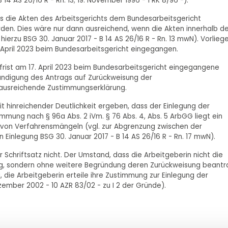
14 AS 26/16 R - Rn. 13; 19. November 1996 - 1 RK 8/96 -).
ss die Akten des Arbeitsgerichts dem Bundesarbeitsgericht
den. Dies wäre nur dann ausreichend, wenn die Akten innerhalb de
ierzu BSG 30. Januar 2017 - B 14 AS 26/16 R - Rn. 13 mwN). Vorlieg
9. April 2023 beim Bundesarbeitsgericht eingegangen.
ist am 17. April 2023 beim Bundesarbeitsgericht eingegangene
kündigung des Antrags auf Zurückweisung der
 ausreichende Zustimmungserklärung.
t hinreichender Deutlichkeit ergeben, dass der Einlegung der
mung nach § 96a Abs. 2 iVm. § 76 Abs. 4, Abs. 5 ArbGG liegt ein
von Verfahrensmängeln (vgl. zur Abgrenzung zwischen der
Einlegung BSG 30. Januar 2017 - B 14 AS 26/16 R - Rn. 17 mwN).
 Schriftsatz nicht. Der Umstand, dass die Arbeitgeberin nicht die
g, sondern ohne weitere Begründung deren Zurückweisung beantr
u, die Arbeitgeberin erteile ihre Zustimmung zur Einlegung der
mber 2002 - 10 AZR 83/02 - zu I 2 der Gründe).