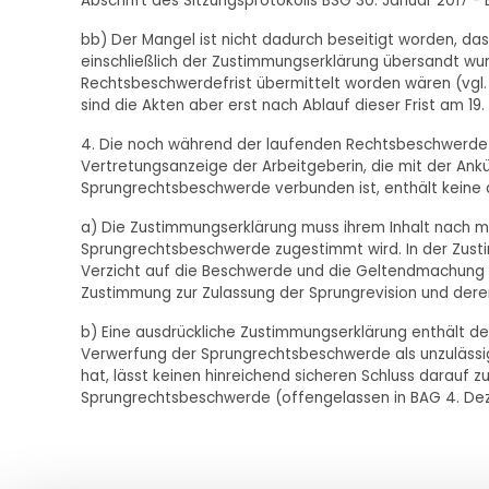
Abschrift des Sitzungsprotokolls BSG 30. Januar 2017 - B 
bb) Der Mangel ist nicht dadurch beseitigt worden, da
einschließlich der Zustimmungserklärung übersandt wur
Rechtsbeschwerdefrist übermittelt worden wären (vgl. h
sind die Akten aber erst nach Ablauf dieser Frist am 1
4. Die noch während der laufenden Rechtsbeschwerdefr
Vertretungsanzeige der Arbeitgeberin, die mit der An
Sprungrechtsbeschwerde verbunden ist, enthält keine
a) Die Zustimmungserklärung muss ihrem Inhalt nach mi
Sprungrechtsbeschwerde zugestimmt wird. In der Zustim
Verzicht auf die Beschwerde und die Geltendmachung 
Zustimmung zur Zulassung der Sprungrevision und deren 
b) Eine ausdrückliche Zustimmungserklärung enthält der
Verwerfung der Sprungrechtsbeschwerde als unzulässi
hat, lässt keinen hinreichend sicheren Schluss darauf z
Sprungrechtsbeschwerde (offengelassen in BAG 4. Deze