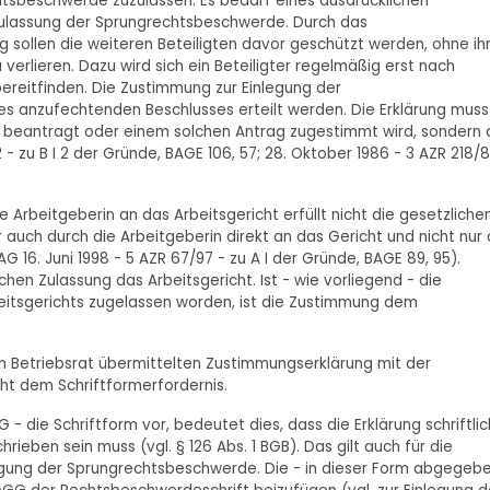
htsbeschwerde zuzulassen. Es bedarf eines ausdrücklichen
r Zulassung der Sprungrechtsbeschwerde. Durch das
 sollen die weiteren Beteiligten davor geschützt werden, ohne ih
verlieren. Dazu wird sich ein Beteiligter regelmäßig erst nach
reitfinden. Die Zustimmung zur Einlegung der
s anzufechtenden Beschlusses erteilt werden. Die Erklärung muss
ng beantragt oder einem solchen Antrag zugestimmt wird, sondern 
 - zu B I 2 der Gründe, BAGE 106, 57; 28. Oktober 1986 - 3 AZR 218/8
Arbeitgeberin an das Arbeitsgericht erfüllt nicht die gesetzliche
uch durch die Arbeitgeberin direkt an das Gericht und nicht nur 
16. Juni 1998 - 5 AZR 67/97 - zu A I der Gründe, BAGE 89, 95).
chen Zulassung das Arbeitsgericht. Ist - wie vorliegend - die
eitsgerichts zugelassen worden, ist die Zustimmung dem
n Betriebsrat übermittelten Zustimmungserklärung mit der
ht dem Schriftformerfordernis.
G - die Schriftform vor, bedeutet dies, dass die Erklärung schriftlic
eben sein muss (vgl. § 126 Abs. 1 BGB). Das gilt auch für die
legung der Sprungrechtsbeschwerde. Die - in dieser Form abgegeb