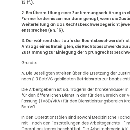
13 ff.).
2. Bei Übermittlung einer Zustimmungserklärung in 
Formerfordernissen nur dann genügt, wenn die Zust
Weiterleitung an das Rechtsbeschwerdegericht jewei
entsprechen (Rn. 16).
3. Der während des Laufs der Rechtsbeschwerdefri
Antrags eines Beteiligten, die Rechtsbeschwerde zurü
Zustimmung zur Einlegung der Sprungrechtsbeschwe
Gründe:
A. Die Beteiligten streiten über die Ersetzung der Zus
nach § 3 BetrVG gebildeten Betriebsrats zur beabsichti
Die Arbeitgeberin ist ua. Trägerin der Krankenhäuser in
für den öffentlichen Dienst in der für den Bereich d
Fassung (TVöD/VKA) für den Dienstleistungsbereich Kra
BetrVG.
In den Operationssälen sind sowohl Medizinische Fach
mit - nach den Feststellungen des Arbeitsgerichts - "i
Operationsteams beschäftigt. Die Arbeitnehmerin A K, di