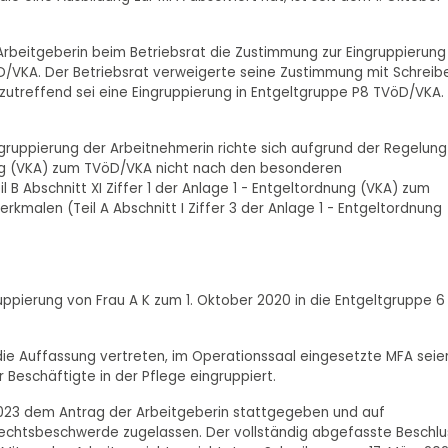
rbeitgeberin beim Betriebsrat die Zustimmung zur Eingruppierung
öD/VKA. Der Betriebsrat verweigerte seine Zustimmung mit Schreib
zutreffend sei eine Eingruppierung in Entgeltgruppe P8 TVöD/VKA.
ngruppierung der Arbeitnehmerin richte sich aufgrund der Regelung
dnung (VKA) zum TVöD/VKA nicht nach den besonderen
l B Abschnitt XI Ziffer 1 der Anlage 1 - Entgeltordnung (VKA) zum
malen (Teil A Abschnitt I Ziffer 3 der Anlage 1 - Entgeltordnung
ppierung von Frau A K zum 1. Oktober 2020 in die Entgeltgruppe 6
ie Auffassung vertreten, im Operationssaal eingesetzte MFA seie
Beschäftigte in der Pflege eingruppiert.
 2023 dem Antrag der Arbeitgeberin stattgegeben und auf
rechtsbeschwerde zugelassen. Der vollständig abgefasste Beschlu