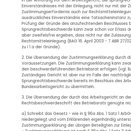
in der Anhörung vor dem Arbeitsgericht, die Sprungrec
Einverständnisses mit der Einlegung, nicht nur mit de
Zustimmungserfordernis auch zur Rechtsmitteleinlegung
ausdrückliches Einverständnis eine Tatsacheninstanz zu 
Prüfung der Gründe des anzufechtenden Beschlusses be
Sprungrechtsbeschwerde kann zwar schon vor Erlass de
aber zweifelsfrei ergeben, dass nicht nur die Zulassu
Rechtsmitteleinlegung (BAG 16. April 2003 - 7 ABR 27/02
zu I 1 a der Gründe).
2. Die Übersendung der Zustimmungserklärung durch die 
Voraussetzungen. Die Zustimmungserklärung kann zwar a
den beschwerdeführenden Betriebsrat erfolgen (vgl. BAG 
Zuständiges Gericht ist aber nur im Falle der nachträgli
Sprungrechtsbeschwerde bereits im Beschluss des Arb
Bundesarbeitsgericht zu übermitteln.
3. Die Übersendung der durch das Arbeitsgericht an de
Rechtsbeschwerdeschrift des Betriebsrats genügte nic
a) Schreibt das Gesetz - wie in § 96a Abs. 1 Satz 1 ArbG
niedergelegt und vom Erklärenden eigenhändig unterschri
Zustimmungserklärung der übrigen Beteiligten zur Ein