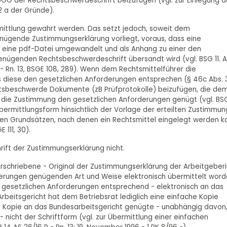
rbGG der Rechtsbeschwerdeschrift beizufügen (vgl. zur Einlegung d
2 a der Gründe).
rmittlung gewahrt werden. Das setzt jedoch, soweit dem
enügende Zustimmungserklärung vorliegt, voraus, dass eine
n eine pdf-Datei umgewandelt und als Anhang zu einer den
nügenden Rechtsbeschwerdeschrift übersandt wird (vgl. BSG 11. Ap
0 R - Rn. 13, BSGE 108, 289). Wenn dem Rechtsmittelführer die
ss diese den gesetzlichen Anforderungen entsprechen (§ 46c Abs. 
htsbeschwerde Dokumente (zB Prüfprotokolle) beizufügen, die de
die Zustimmung den gesetzlichen Anforderungen genügt (vgl. BSG 
r Übermittlungsform hinsichtlich der Vorlage der erteilten Zustimmun
chen Grundsätzen, nach denen ein Rechtsmittel eingelegt werden k
 111, 30).
ift der Zustimmungserklärung nicht.
rschriebene - Original der Zustimmungserklärung der Arbeitgeberi
rderungen genügenden Art und Weise elektronisch übermittelt word
n gesetzlichen Anforderungen entsprechend - elektronisch an das
Arbeitsgericht hat dem Betriebsrat lediglich eine einfache Kopie
er Kopie an das Bundesarbeitsgericht genügte - unabhängig davon,
nicht der Schriftform (vgl. zur Übermittlung einer einfachen