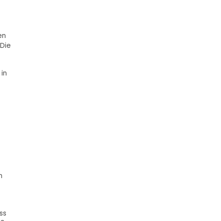
en
 Die
 in
n
ss