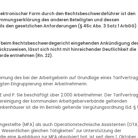
elektronischer Form durch den Rechtsbeschwerdeführer ist den
immungserklärung des anderen Beteiligten und dessen
ls den gesetzlichen Anforderungen (§ 46c Abs. 3 Satz 1 ArbGG)
st beim Rechtsbeschwerdegericht eingehenden Ankündigung de
ckzuweisen, lässt sich nicht mit hinreichender Deutlichkeit die
rde entnehmen (Rn. 22).
timmung des bei der Arbeitgeberin auf Grundlage eines Tarifvertra
gten Eingruppierung einer Arbeitnehmerin.
 E und P. Sie beschäftigt über 2.000 Arbeitnehmer. Der Tarifvertra
er Vereinigung der kommunalen Arbeitgeberverbände geltenden
nkenhäuser ist die im Betrieb geltende Vergütungsordnung iSd. § 
angestellte (MFA) als auch Operationstechnische Assistenten (OTA
m Wesentlichen gleichen Tätigkeiten" zur Unterstützung der
e eine Ausbildung zur MFA absolviert hat, ist seit dem 1. Oktober