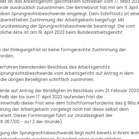
. Mit an das Arbeitsgericht gerichtetem Schreiben vom 17. März 20
rde ausdrücklich zuzustimmen. Der Betriebsrat hat mit am 11. April
ben Sprungrechtsbeschwerde eingelegt. Dem Schriftsatz ist ein
 übermittelten Zustimmung der Arbeitgeberin beigefügt. Mit
ie Zurückweisung der Sprungrechtsbeschwerde beantragt. Die vom
zliche Akte ist am 19. April 2023 beim Bundesarbeitsgericht
b der Einlegungsfrist ist keine formgerechte Zustimmung der
worden.
 Verfahren beendenden Beschluss des Arbeitsgerichts
Sprungrechtsbeschwerde vom Arbeitsgericht auf Antrag in dem
e übrigen Beteiligten schriftlich zustimmen.
erde auf Antrag der Beteiligten im Beschluss vom 21. Februar 2023
alb der bis zum 17. April 2023 laufenden Frist die
nnerhalb dieser Frist eine dem Schriftformerfordernis des § 96a 
rung der Arbeitgeberin vorgelegt noch hat diese selbst dem
eilt. Dieser Formmangel führt zur Unzulässigkeit der
R 367/00 - zu I 2 der Gründe).
egung der Sprungrechtsbeschwerde liegt nicht bereits in ihrem Ant