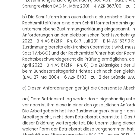
- Zustimmungserklärung ist nach § 96a Abs. 1 Satz 3 A
Sprungrevision BAG 14. März 2001 - 4 AZR 367/00 - zu I 
b) Die Schriftform kann auch durch elektronische Übe
Rechtsmittelführer eine dem Schriftformerfordernis g
unterschriebene Zustimmungserklärung eingescannt, i
Anforderungen an den elektronischen Rechtsverkehr ge
2022 - B 4 AS 8/21 R - Rn. 8; 7. Juli 2011 - B 14 AS 153/1
Zustimmung bereits elektronisch übermittelt wird, mu
Satz 1 ArbGG) und der Rechtsmittelführer hat der Rec
Rechtsbeschwerdegericht die Prüfung ermöglichen, ob 
April 2022 - B 4 AS 8/21 R - Rn. 8). Die Zulässigkeit de
beim Bundesarbeitsgericht richtet sich nach den glei
(BAG 27. Mai 2004 - 6 AZR 6/03 - zu I 2 der Gründe, BAGE
c) Diesen Anforderungen genügt die übersandte Abschr
aa) Dem Betriebsrat lag weder das - eigenhändig unte
vor noch ist ihm diese in einer den gesetzlichen Anfo
Die Arbeitgeberin hat ihre Zustimmungserklärung - de
Arbeitsgericht, nicht dem Betriebsrat übermittelt. Das 
dieser Erklärung weitergeleitet. Die Übermittlung dies
welcher Form der Betriebsrat diese vorgenommen hat - 