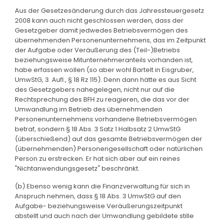
Aus der Gesetzesänderung durch das Jahressteuergesetz
2008 kann auch nicht geschlossen werden, dass der
Gesetzgeber damit jedwedes Betriebsvermögen des
übernehmenden Personenunternehmens, das im Zeitpunkt
der Aufgabe oder Veräußerung des (Teil-)Betriebs
beziehungsweise Mitunternehmeranteils vorhanden ist,
habe erfassen wollen (so aber wohl Bartelt in Eisgruber,
UmwStG, 3. Aufl., § 18 Rz 115). Denn dann hätte es aus Sicht
des Gesetzgebers nahegelegen, nicht nur auf die
Rechtsprechung des BFH zu reagieren, die das vor der
Umwandlung im Betrieb des übernehmenden
Personenunternehmens vorhandene Betriebsvermögen
betraf, sondern § 18 Abs. 3 Satz 1 Halbsatz 2 UmwStG
(überschießend) auf das gesamte Betriebsvermögen der
(übernehmenden) Personengesellschaft oder natürlichen
Person zu erstrecken. Er hat sich aber auf ein reines
"Nichtanwendungsgesetz" beschränkt.
(b) Ebenso wenig kann die Finanzverwaltung für sich in
Anspruch nehmen, dass § 18 Abs. 3 UmwStG auf den
Aufgabe- beziehungsweise Veräußerungszeitpunkt
abstellt und auch nach der Umwandlung gebildete stille