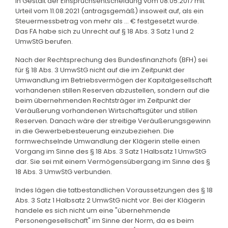
in Gestalt der Einspruchsentscheidung vom 08.05.2017 mit
Urteil vom 11.08.2021 (antragsgemäß) insoweit auf, als ein
Steuermessbetrag von mehr als ... € festgesetzt wurde.
Das FA habe sich zu Unrecht auf § 18 Abs. 3 Satz 1 und 2
UmwStG berufen.
Nach der Rechtsprechung des Bundesfinanzhofs (BFH) sei
für § 18 Abs. 3 UmwStG nicht auf die im Zeitpunkt der
Umwandlung im Betriebsvermögen der Kapitalgesellschaft
vorhandenen stillen Reserven abzustellen, sondern auf die
beim übernehmenden Rechtsträger im Zeitpunkt der
Veräußerung vorhandenen Wirtschaftsgüter und stillen
Reserven. Danach wäre der streitige Veräußerungsgewinn
in die Gewerbebesteuerung einzubeziehen. Die
formwechselnde Umwandlung der Klägerin stelle einen
Vorgang im Sinne des § 18 Abs. 3 Satz 1 Halbsatz 1 UmwStG
dar. Sie sei mit einem Vermögensübergang im Sinne des §
18 Abs. 3 UmwStG verbunden.
Indes lägen die tatbestandlichen Voraussetzungen des § 18
Abs. 3 Satz 1 Halbsatz 2 UmwStG nicht vor. Bei der Klägerin
handele es sich nicht um eine "übernehmende
Personengesellschaft" im Sinne der Norm, da es beim