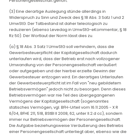
Personengesellschaft gehört.
(3) Eine derartige Auslegung stünde allerdings in
Widerspruch zu Sinn und Zweck des § 18 Abs. 3 Satz 1 und 2
UmwStG. Der Tatbestand ist daher teleologisch zu
reduzieren (ebenso Levedag in UmwStG-eKommentar, § 18
Rz 50). Der Wortlaut der Norm lässt dies zu.
(a) § 18 Abs. 3 Satz 1 UmwStG soll verhindern, dass die
Gewerbesteuerpflicht der Kapitalgesellschaft dadurch
unterlaufen wird, dass der Betrieb erst nach vollzogener
Umwandlung von der Personengesellschaft veräußert
oder aufgegeben und der hierbei erzielte Gewinn der
Gewerbesteuer entzogen wird. Ein derartiges Unterlaufen
der Gewerbesteuerpflicht ist im Fall von "neu gebildetem
Betriebsvermögen" jedoch nicht zu besorgen. Denn dieses
Betriebsvermögen war nie Teil des übergegangenen
Vermögens der Kapitalgesellschaft (sogenanntes
statisches Vermögen, vgl. BFH-Urteil vom 16.11.2005 - X R
6/04, BFHE 211, 518, BStBl II 2008, 62, unter II.2.d cc), sondern
immer nur Betriebsvermögen der Personengesellschaft.
Die Aufgabe beziehungsweise Veräußerung des Betriebs
einer Personengesellschaft unterliegt aber, ebenso wie die