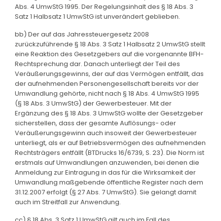
Abs. 4 UmwStG 1995. Der Regelungsinhalt des § 18 Abs. 3
Satz 1 Halbsatz 1 UmwStG ist unverändert geblieben.
bb) Der auf das Jahressteuergesetz 2008
zurückzuführende § 18 Abs. 3 Satz 1 Halbsatz 2 UmwStG stellt
eine Reaktion des Gesetzgebers auf die vorgenannte BFH-
Rechtsprechung dar. Danach unterliegt der Teil des
Veräußerungsgewinns, der auf das Vermögen entfällt, das
der aufnehmenden Personengesellschaft bereits vor der
Umwandlung gehörte, nicht nach § 18 Abs. 4 UmwStG 1995
(§ 18 Abs. 3 UmwStG) der Gewerbesteuer. Mit der
Ergänzung des § 18 Abs. 3 UmwStG wollte der Gesetzgeber
sicherstellen, dass der gesamte Auflösungs- oder
Veräußerungsgewinn auch insoweit der Gewerbesteuer
unterliegt, als er auf Betriebsvermögen des aufnehmenden
Rechtsträgers entfällt (BTDrucks 16/6739, S. 23). Die Norm ist
erstmals auf Umwandlungen anzuwenden, bei denen die
Anmeldung zur Eintragung in das für die Wirksamkeit der
Umwandlung maßgebende öffentliche Register nach dem
31.12.2007 erfolgt (§ 27 Abs. 7 UmwStG). Sie gelangt damit
auch im Streitfall zur Anwendung.
cc) § 18 Abs. 3 Satz 1 UmwStG gilt auch im Fall des