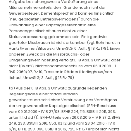
Aufgabe beziehungsweise Veräußerung eines
Mitunternehmeranteils, dem Grunde nach nicht der
Gewerbesteuer. Dementsprechend kann es hinsichtlich
"neu gebildeten Betriebsvermögens" durch die
Umwandlung einer Kapitalgesellschaft in eine
Personengesellschaft auch nicht zu einer
Statusverbesserung gekommen sein. Ein irgendwie
gearteter Missbrauch ist nicht erkennbar (vgl. Bohnhardt in
Haritz/Menner/Bilitewski, UmwStG, 6. Aufl., § 18 Rz 178). Einen
anderen Zweck als die Missbrauchs- oder
Umgehungsverhinderung verfolgt § 18 Abs. 3 UmwStG aber
nicht (BVerfG, Nichtannahmebeschluss vom 06.11.2008 - 1
BvR 2360/07, Rz 10; Trossen in Rödder/Herlinghaus/van
Lishaut, UmwStG, 3. Aufl., § 18 Rz 79).
(b) Aus der § 18 Abs. 3 UmwStG zugrunde liegenden
Regelungsidee einer fortdauernden
gewerbesteuerrechtlichen Verstrickung des Vermögens
der umgewandelten Kapitalgesellschaft (BFH-Beschluss
vom 09.01.2009 - IV B 27/08, BFHE 224, 115, BStBl II 2011, 393,
unter II.1.d dd (1); BFH-Urteile vom 26.03.2015 - IV R 3/12, BFHE
249, 233, BStBl II 2016, 553, Rz 12 und vom 28.04.2016 - IV R
6/13, BFHE 253, 398, BStBl II 2016, 725, Rz 15) ergibt sich nichts