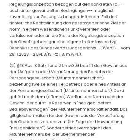
Regelungskonzeption bezogen auf den konkreten Fall --
auch unter gewandelten Bedingungen-- möglichst
zuverlässig zur Geltung zu bringen. In keinem Fall darf
richterliche Rechtsfindung das gesetzgeberische Ziel der
Norm in einem wesentlichen Punkt verfehlen oder
verfälschen oder an die Stelle der Regelungskonzeption
des Gesetzgebers gar eine eigene treten lassen (vgl.
Beschluss des Bundesverfassungsgerichts --BVerfG-- vom
28.11.2023 - 2 BvL 8/13, Rz 118, m.w.N.).
(2) § 18 Abs. 3 Satz 1 und 2 UmwStG betrifft den Gewinn aus
der (Aufgabe oder) Veräußerung des Betriebs der
Personengesellschaft (Mitunternehmerschaft)
beziehungsweise eines Teilbetriebs oder eines Anteils an
der Personengesellschaft (Mitunternehmerschaft). Dazu
gehört nach dem (offenen) Wortlaut der Norm auch der
Gewinn, der auf stille Reserven in "neu gebildetem
Betriebsvermögen" der Mitunternehmerschaft entfällt. Das
gilt gleichermaßen für den Gewinn aus der Veräußerung
des Grundbesitzes, der zum (im Zuge der Umwandlung
"neu gebildeten") Sonderbetriebsvermögen I des
Mitunternehmers bei der übernehmenden