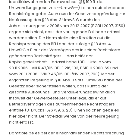
identitätswahrenden Formwechsel (§§ 190 ff. des
Umwandlungsgesetzes --UmwG--) keinen aufnehmenden
Rechtsträger gebe. Auch aus der Gesetzesbegründung zur
Neufassung des § 18 Abs. 3 UmwStG durch das
Jahressteuergesetz 2008 vom 20.12.2007 (BGBl I 2007, 3150)
ergebe sich nicht, dass der vorliegende Fall habe erfasst
werden sollen. Die Norm stelle eine Reaktion auf die
Rechtsprechung des BFH dar, der zufolge § 18 Abs. 4
UmwStG a.F. nur das Vermögen des in seiner Rechtsform
geänderten Rechtsträgers --das heißt der
Kapitalgesellschaft-- erfasst habe (BFH-Urteile vom
20.11.2006 - VIII R 47/05, BFHE 216, 103, BStBl II 2008, 69 und
vom 20.11.2006 - VIII R 45/05, BFH/NV 2007, 793). Mit der
ergänzten Regelung in § 18 Abs. 3 Satz 1 UmwStG habe der
Gesetzgeber sicherstellen wollen, dass künftig der
gesamte Auflösungs- und Veräußerungsgewinn auch
insoweit der Gewerbesteuer unterliege, als er auf
Betriebsvermögen des aufnehmenden Rechtsträgers
entfalle (BTDrucks 16/6739, S. 23). Einen solchen gebe es
hier aber nicht. Der Streitfall werde von der Neuregelung
nicht erfasst.
Damit bleibe es bei der einschränkenden Rechtsprechung