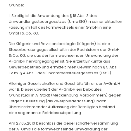
Gründe:
I. Streitig ist die Anwendung des § 18 Abs. 3 des
Umwandlungssteuergesetzes (UmwStG) in seiner aktuellen
Fassung im Fall des Formwechsels einer GmbH in eine
GmbH & Co. KG.
Die Klägerin und Revisionsbeklagte (Klägerin) ist eine
Steuerberatungsgesellschaft in der Rechtsform der GmbH
& Co. KG, die aus der formwechselnden Umwandlung der
A-GmbH hervorgegangen ist. Sie erzielt Einkünfte aus
Gewerbebetrieb und ermittelt ihren Gewinn nach § 5 Abs. 1
i.V.m. § 4 Abs. 1 des Einkommensteuergesetzes (EStG).
Alleiniger Gesellschafter und Geschäftsführer der A-GmbH
war B. Dieser überließ der A-GmbH ein bebautes
Grundstück in A-Stadt (Mecklenburg-Vorpommern) gegen
Entgelt zur Nutzung (als Zweigniederlassung). Nach
übereinstimmender Auffassung der Beteiligten bestand
eine sogenannte Betriebsaufspaltung.
Am 27.05.2010 beschloss die Gesellschafterversammlung
der A-GmbH die formwechselnde Umwandlung der