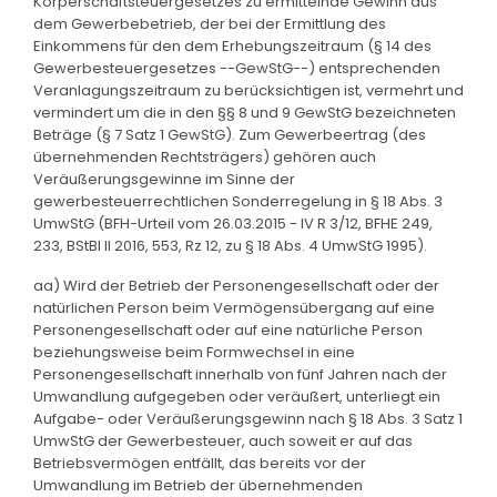
Körperschaftsteuergesetzes zu ermittelnde Gewinn aus
dem Gewerbebetrieb, der bei der Ermittlung des
Einkommens für den dem Erhebungszeitraum (§ 14 des
Gewerbesteuergesetzes --GewStG--) entsprechenden
Veranlagungszeitraum zu berücksichtigen ist, vermehrt und
vermindert um die in den §§ 8 und 9 GewStG bezeichneten
Beträge (§ 7 Satz 1 GewStG). Zum Gewerbeertrag (des
übernehmenden Rechtsträgers) gehören auch
Veräußerungsgewinne im Sinne der
gewerbesteuerrechtlichen Sonderregelung in § 18 Abs. 3
UmwStG (BFH-Urteil vom 26.03.2015 - IV R 3/12, BFHE 249,
233, BStBl II 2016, 553, Rz 12, zu § 18 Abs. 4 UmwStG 1995).
aa) Wird der Betrieb der Personengesellschaft oder der
natürlichen Person beim Vermögensübergang auf eine
Personengesellschaft oder auf eine natürliche Person
beziehungsweise beim Formwechsel in eine
Personengesellschaft innerhalb von fünf Jahren nach der
Umwandlung aufgegeben oder veräußert, unterliegt ein
Aufgabe- oder Veräußerungsgewinn nach § 18 Abs. 3 Satz 1
UmwStG der Gewerbesteuer, auch soweit er auf das
Betriebsvermögen entfällt, das bereits vor der
Umwandlung im Betrieb der übernehmenden