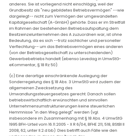
anderes. Sie ist vorliegend nicht einschlägig, weil der
Grundbesitz als "neu gebildetes Betriebsvermögen" --wie
dargelegt-- nicht zum Vermögen der umgewandelten
Kapitalgesellschaft (A-GmbH) gehörte. Dass er im Streitfall
im Rahmen der bestehenden Betriebsaufspaltung dem
Besitzeinzelunternehmen des A zuzuordnen war, ist ohne
Bedeutung, da es sich --trotz sachlicher und personeller
Verflechtung-- um das Betriebsvermögen eines anderen
(von der Betriebsgesellschaft zu unterscheidenden)
Gewerbebetriebs handelt (ebenso Levedag in UmwStG-
eKommentar, § 18 Rz 50).
(c) Eine derartige einschränkende Auslegung der
Sonderregelung des § 18 Abs. 3 UmwStG wird zudem der
allgemeinen Zwecksetzung des
Umwandlungssteuergesetzes gerecht. Danach sollen
betriebswirtschaftlich erwünschten und sinnvollen
Unternehmensumstrukturierungen keine steuerlichen
Hemmnisse "in den Weg gelegt" werden (vgl.
insbesondere im Zusammenhang mit § 18 Abs. 4 UmwStG
1995 BFH-Urteil vom 16.11.2005 - X R 6/04, BFHE 211, 518, BStBl II
2008, 62, unter II.2.d bb). Dies betrifft auch Fälle wie den