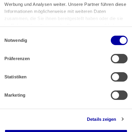
Bundeskanzlerplatz 2
Werbung und Analysen weiter. Unsere Partner führen diese 
53113 Bonn
Informationen möglicherweise mit weiteren Daten 
zusammen, die Sie ihnen bereitgestellt haben oder die sie 
Pressemitteilungen
AGB
|
im Rahmen Ihrer Nutzung der Dienste gesammelt haben.
Impressum
Datenschutz
|
Einwilligungsauswahl
Impressum
 | 
Datenschutz
Notwendig
Präferenzen
Zahlung & Versand
Rücksendungen/Widerrufsbelehrung
Muster Widerrufsformular (PDF)
Statistiken
Remissionsbedingungen für den Handel
Kündigungsformular
Marketing
Barrierefreiheit
Details zeigen
Newsletter