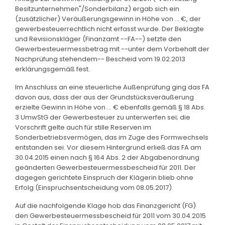
Besitzunternehmen"/Sonderbilanz) ergab sich ein
(zusätzlicher) Veräußerungsgewinn in Höhe von ... €, der
gewerbesteuerrechtlich nicht erfasst wurde. Der Beklagte
und Revisionskläger (Finanzamt --FA--) setzte den
Gewerbesteuermessbetrag mit --unter dem Vorbehalt der
Nachprüfung stehendem-- Bescheid vom 19.02.2013
erklärungsgemäß fest.
Im Anschluss an eine steuerliche Außenprüfung ging das FA
davon aus, dass der aus der Grundstücksveräußerung
erzielte Gewinn in Höhe von ... € ebenfalls gemäß § 18 Abs.
3 UmwStG der Gewerbesteuer zu unterwerfen sei; die
Vorschrift gelte auch für stille Reserven im
Sonderbetriebsvermögen, das im Zuge des Formwechsels
entstanden sei. Vor diesem Hintergrund erließ das FA am
30.04.2015 einen nach § 164 Abs. 2 der Abgabenordnung
geänderten Gewerbesteuermessbescheid für 2011. Der
dagegen gerichtete Einspruch der Klägerin blieb ohne
Erfolg (Einspruchsentscheidung vom 08.05.2017).
Auf die nachfolgende Klage hob das Finanzgericht (FG)
den Gewerbesteuermessbescheid für 2011 vom 30.04.2015