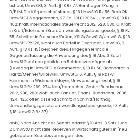
Lishaut, UmwStG, 3. Aufl., § 18 Rz 77; Bernhagen/Pung in
D/P/M, Die Körperschaftsteuer, § 18 UmwStG Rz 56; BeckOK
UmwStG/Weggenmann, 27. Ed. [01.01.2024], UmwStG § 18 Rz
402; Kraft, Internationales Steuerrecht 2012, 528, 530; G. Kraft
in Kraft/Edelmann/Bron, Umwandlungssteuergesetz, § 18 Rz
55; Schnitter in Frotscher/Drüen, KStG/GewStG/UmwStG, § 18
UmwStG Rz 126; wohl auch Bartelt in Eisgruber, UmwStG, 3.
Aufl., § 18 Rz 115) bejahen dies. Hingegen lehnt die
Gegenauffassung die Anwendung des § 18 Abs. 3 Satz 1
UmwStG auf neu gebildetes Betriebsvermögen ab
(Levedag in UmwStG-eKommentar, § 18 Rz 50; Bohnhardt in
Haritz/Menner/Bilitewski, UmwStG, 6. Aufl., § 18 Rz 178;
Fuhrmann in Widmann/Mayer, Umwandlungsrecht, § 18
UmwStG Rz 269, 274; Neu/Hamacher, GmbH-Rundschau
2012, 280, 288; wohl auch Kanzler, Finanz-Rundschau 2006,
424, 425; offenlassend Schmitt in Schmitt/Hörtnagl,
Umwandlungsgesetz, Umwandlungssteuergesetz, 10. Aufl.,
§ 18 UmwStG Rz 37).
bbb) Nach Ansicht des Senats erfasst § 18 Abs. 3 Satz 1 und
2 UmwStG nicht stille Reserven in Wirtschaftsgütern in "neu
gebildetem Betriebsvermögen" des