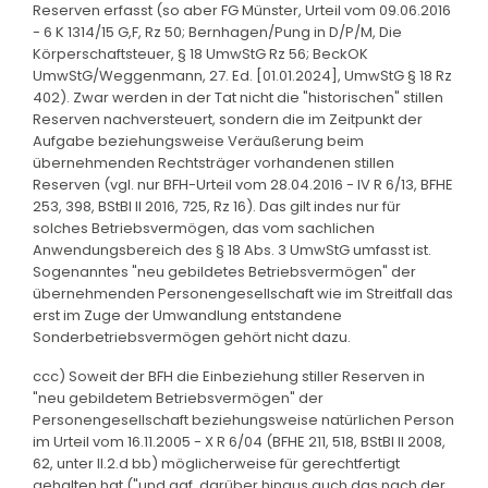
Reserven erfasst (so aber FG Münster, Urteil vom 09.06.2016
- 6 K 1314/15 G,F, Rz 50; Bernhagen/Pung in D/P/M, Die
Körperschaftsteuer, § 18 UmwStG Rz 56; BeckOK
UmwStG/Weggenmann, 27. Ed. [01.01.2024], UmwStG § 18 Rz
402). Zwar werden in der Tat nicht die "historischen" stillen
Reserven nachversteuert, sondern die im Zeitpunkt der
Aufgabe beziehungsweise Veräußerung beim
übernehmenden Rechtsträger vorhandenen stillen
Reserven (vgl. nur BFH-Urteil vom 28.04.2016 - IV R 6/13, BFHE
253, 398, BStBl II 2016, 725, Rz 16). Das gilt indes nur für
solches Betriebsvermögen, das vom sachlichen
Anwendungsbereich des § 18 Abs. 3 UmwStG umfasst ist.
Sogenanntes "neu gebildetes Betriebsvermögen" der
übernehmenden Personengesellschaft wie im Streitfall das
erst im Zuge der Umwandlung entstandene
Sonderbetriebsvermögen gehört nicht dazu.
ccc) Soweit der BFH die Einbeziehung stiller Reserven in
"neu gebildetem Betriebsvermögen" der
Personengesellschaft beziehungsweise natürlichen Person
im Urteil vom 16.11.2005 - X R 6/04 (BFHE 211, 518, BStBl II 2008,
62, unter II.2.d bb) möglicherweise für gerechtfertigt
gehalten hat ("und ggf. darüber hinaus auch das nach der