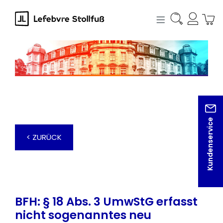
alt springen
Kundenservice
< ZURÜCK
BFH: § 18 Abs. 3 UmwStG erfasst
nicht sogenanntes neu