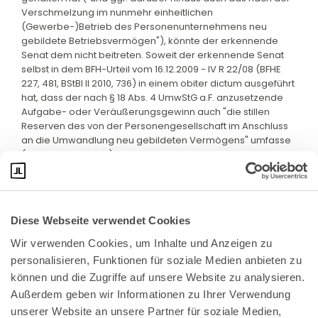
Verschmelzung im nunmehr einheitlichen
(Gewerbe-)Betrieb des Personenunternehmens neu
gebildete Betriebsvermögen"), könnte der erkennende
Senat dem nicht beitreten. Soweit der erkennende Senat
selbst in dem BFH-Urteil vom 16.12.2009 - IV R 22/08 (BFHE
227, 481, BStBl II 2010, 736) in einem obiter dictum ausgeführt
hat, dass der nach § 18 Abs. 4 UmwStG a.F. anzusetzende
Aufgabe- oder Veräußerungsgewinn auch "die stillen
Reserven des von der Personengesellschaft im Anschluss
an die Umwandlung neu gebildeten Vermögens" umfasse
(unter II.3.b bb bbb), hält er daran jedenfalls nicht mehr fest.
Diese Webseite verwendet Cookies
Wir verwenden Cookies, um Inhalte und Anzeigen zu 
personalisieren, Funktionen für soziale Medien anbieten zu 
können und die Zugriffe auf unsere Website zu analysieren. 
Außerdem geben wir Informationen zu Ihrer Verwendung 
unserer Website an unsere Partner für soziale Medien, 