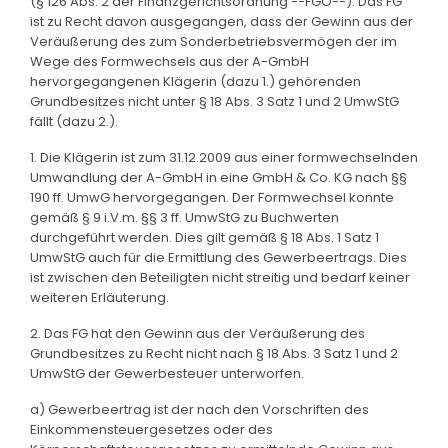
(§ 126 Abs. 2 der Finanzgerichtsordnung --FGO--). Das FG
ist zu Recht davon ausgegangen, dass der Gewinn aus der
Veräußerung des zum Sonderbetriebsvermögen der im
Wege des Formwechsels aus der A-GmbH
hervorgegangenen Klägerin (dazu 1.) gehörenden
Grundbesitzes nicht unter § 18 Abs. 3 Satz 1 und 2 UmwStG
fällt (dazu 2.).
1. Die Klägerin ist zum 31.12.2009 aus einer formwechselnden
Umwandlung der A-GmbH in eine GmbH & Co. KG nach §§
190 ff. UmwG hervorgegangen. Der Formwechsel konnte
gemäß § 9 i.V.m. §§ 3 ff. UmwStG zu Buchwerten
durchgeführt werden. Dies gilt gemäß § 18 Abs. 1 Satz 1
UmwStG auch für die Ermittlung des Gewerbeertrags. Dies
ist zwischen den Beteiligten nicht streitig und bedarf keiner
weiteren Erläuterung.
2. Das FG hat den Gewinn aus der Veräußerung des
Grundbesitzes zu Recht nicht nach § 18 Abs. 3 Satz 1 und 2
UmwStG der Gewerbesteuer unterworfen.
a) Gewerbeertrag ist der nach den Vorschriften des
Einkommensteuergesetzes oder des