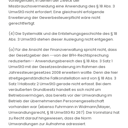
vorliegenden, in denen der Zweck der
Missbrauchsvermeidung eine Anwendung des § 18 Abs. 3
UmwStG nicht erfordert. Eine gleichwohl erfolgende
Erweiterung der Gewerbesteuerpflicht wäre nicht
gerechtfertigt.
(4) Die Systematik und die Entstehungsgeschichte des § 18
Abs. 3 UmwStG stehen dieser Auslegung nicht entgegen.
(a) Für die Ansicht der Finanzverwaltung spricht nicht, dass
der Gesetzgeber den --von der BFH-Rechtsprechung
reduzierten-- Anwendungsbereich des § 18 Abs. 3 Satz 1
UmwStG mit der Gesetzesänderung im Rahmen des
Jahressteuergesetzes 2008 erweitern wollte. Denn die hier
streitgegenständliche Fallkonstellation wird von § 18 Abs. 3
Satz 1 Halbsatz 2 UmwStG gerade nicht erfasst. Bei dem
veräußerten Grundbesitz handelt es sich nicht um
Betriebsvermögen, das bereits vor der Umwandlung im
Betrieb der übernehmenden Personengesellschaft
vorhanden war (ebenso Fuhrmann in Widmann/Mayer,
Umwandlungsrecht, § 18 UmwStG Rz 267). Die Vorinstanz hat
zu Recht darauf hingewiesen, dass die Norm
Umwandlungen zur Aufnahme adressiert.