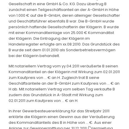
Gesellschaft in eine GmbH & Co. KG. Dazu übertrug B
zunächst einen Teilgeschäftsanteil an der A-GmbH in Höhe
von 1.000 € auf die B-GmbH, deren alleiniger Gesellschafter
und Geschäftsführer ebenfalls B war. Die B-GmbH wurde
persönlich haftende Gesellschafterin der Klägerin. B wurde
mit einer Kommanditeinlage von 25.000 € Kommanditist
der Klägerin. Die Eintragung der Klägerin im
Handelsregister erfolgte am xx.08.2010. Das Grundstück des
B wurde seit dem 01.01.2010 als Sonderbetriebsvermögen
bei der Klägerin behandelt.
Mit notariellem Vertrag vom yy.04.2011 veräußerte B seinen
Kommanditanteil an der Klägerin mit Wirkung zum 02.01.2011
zum Kaufpreis von ... € an H. Zugleich trat B seine
Geschäftsanteile an der B-GmbH zum Kaufpreis von ... € an
H ab. Mit notariellem Vertrag vom selben Tag verkaufte B
zudem das Grundstück in A-Stadt mit Wirkung zum
02.01.2011 zum Kaufpreis von ... € an H.
In ihrer Gewerbesteuererklärung für das Streitjahr 2011
erklärte die Klägerin einen Gewinn aus der Veräußerung
des Kommanditanteils des B in Höhe von ... €. Aus einer
Anlage zur Gewinnermittlung per 31.12.2011 ("Vermietung