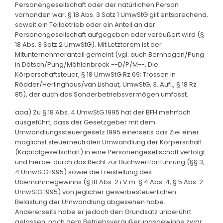
Personengesellschaft oder der natürlichen Person
vorhanden war. § 18 Abs. 3 Satz 1 UmwStG gilt entsprechend,
soweit ein Teilbetrieb oder ein Anteil an der
Personengesellschaft aufgegeben oder veräußert wird (§
18 Abs. 3 Satz 2 UmwStG). Mit Letzterem ist der
Mitunternehmeranteil gemeint (vgl. auch Bernhagen/Pung
in Dötsch/Pung/Möhlenbrock --D/P/M--, Die
Körperschaftsteuer, § 18 UmwStG Rz 69; Trossen in
Rödder/Herlinghaus/van Lishaut, UmwStG, 3. Aufl., § 18 Rz
85), der auch das Sonderbetriebsvermögen umfasst.
aaa) Zu § 18 Abs. 4 UmwStG 1995 hat der BFH mehrfach
ausgeführt, dass der Gesetzgeber mit dem
Umwandlungssteuergesetz 1995 einerseits das Ziel einer
möglichst steuerneutralen Umwandlung der Körperschaft
(Kapitalgesellschaft) in eine Personengesellschaft verfolgt
und hierbei durch das Recht zur Buchwertfortführung (§§ 3,
4 UmwStG 1995) sowie die Freistellung des
Übernahmegewinns (§ 18 Abs. 2 i.V.m. § 4 Abs. 4, § 5 Abs. 2
UmwStG 1995) von jeglicher gewerbesteuerlichen
Belastung der Umwandlung abgesehen habe.
Andererseits habe er jedoch den Grundsatz unberührt
gelassen, nach dem Betriebsveräußerungsgewinne zwar