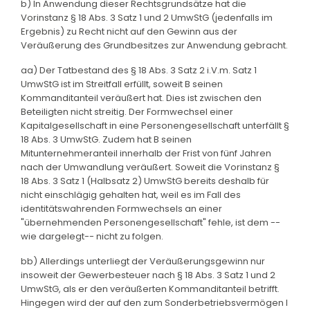
b) In Anwendung dieser Rechtsgrundsätze hat die
Vorinstanz § 18 Abs. 3 Satz 1 und 2 UmwStG (jedenfalls im
Ergebnis) zu Recht nicht auf den Gewinn aus der
Veräußerung des Grundbesitzes zur Anwendung gebracht.
aa) Der Tatbestand des § 18 Abs. 3 Satz 2 i.V.m. Satz 1
UmwStG ist im Streitfall erfüllt, soweit B seinen
Kommanditanteil veräußert hat. Dies ist zwischen den
Beteiligten nicht streitig. Der Formwechsel einer
Kapitalgesellschaft in eine Personengesellschaft unterfällt §
18 Abs. 3 UmwStG. Zudem hat B seinen
Mitunternehmeranteil innerhalb der Frist von fünf Jahren
nach der Umwandlung veräußert. Soweit die Vorinstanz §
18 Abs. 3 Satz 1 (Halbsatz 2) UmwStG bereits deshalb für
nicht einschlägig gehalten hat, weil es im Fall des
identitätswahrenden Formwechsels an einer
"übernehmenden Personengesellschaft" fehle, ist dem --
wie dargelegt-- nicht zu folgen.
bb) Allerdings unterliegt der Veräußerungsgewinn nur
insoweit der Gewerbesteuer nach § 18 Abs. 3 Satz 1 und 2
UmwStG, als er den veräußerten Kommanditanteil betrifft.
Hingegen wird der auf den zum Sonderbetriebsvermögen I