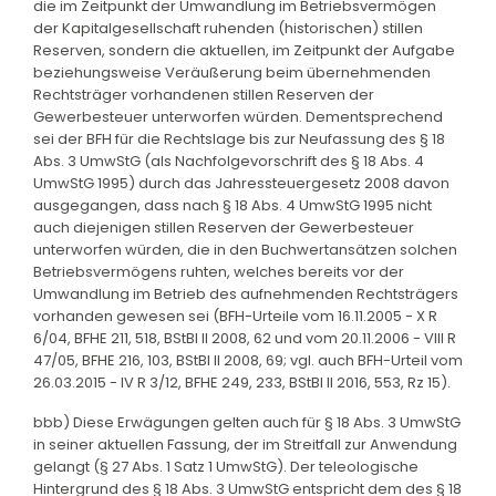
die im Zeitpunkt der Umwandlung im Betriebsvermögen
der Kapitalgesellschaft ruhenden (historischen) stillen
Reserven, sondern die aktuellen, im Zeitpunkt der Aufgabe
beziehungsweise Veräußerung beim übernehmenden
Rechtsträger vorhandenen stillen Reserven der
Gewerbesteuer unterworfen würden. Dementsprechend
sei der BFH für die Rechtslage bis zur Neufassung des § 18
Abs. 3 UmwStG (als Nachfolgevorschrift des § 18 Abs. 4
UmwStG 1995) durch das Jahressteuergesetz 2008 davon
ausgegangen, dass nach § 18 Abs. 4 UmwStG 1995 nicht
auch diejenigen stillen Reserven der Gewerbesteuer
unterworfen würden, die in den Buchwertansätzen solchen
Betriebsvermögens ruhten, welches bereits vor der
Umwandlung im Betrieb des aufnehmenden Rechtsträgers
vorhanden gewesen sei (BFH-Urteile vom 16.11.2005 - X R
6/04, BFHE 211, 518, BStBl II 2008, 62 und vom 20.11.2006 - VIII R
47/05, BFHE 216, 103, BStBl II 2008, 69; vgl. auch BFH-Urteil vom
26.03.2015 - IV R 3/12, BFHE 249, 233, BStBl II 2016, 553, Rz 15).
bbb) Diese Erwägungen gelten auch für § 18 Abs. 3 UmwStG
in seiner aktuellen Fassung, der im Streitfall zur Anwendung
gelangt (§ 27 Abs. 1 Satz 1 UmwStG). Der teleologische
Hintergrund des § 18 Abs. 3 UmwStG entspricht dem des § 18