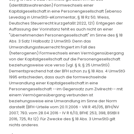
(identitätswahrenden) Formwechsels einer
Kapitalgesellschaft in eine Personengesellschaft (ebenso
Levedag in UmwStG-eKommentar, § 18 Rz 50; Weiss,
Deutsches Steuerrecht kurzgefaßt 2022, 121). Entgegen der
Auffassung der Vorinstanz fehlt es auch nicht an einer
"übernehmenden Personengesellschaft" im Sinne des § 18
Abs. 3 Satz 1 Halbsatz 2 UmwStG. Denn das
Umwandlungssteuerrecht fingiert im Fall des
(heterogenen) Formwechsels einen Vermögensübergang
von der Kapitalgesellschaft auf die Personengesellschaft
beziehungsweise vice versa (vgl. § 9, § 25 UmwStG).
Dementsprechend hat der BFH schon zu § 18 Abs. 4 UmwStG
1995 entschieden, dass auch die formwechselnde
Umwandlung einer Kapitalgesellschaft in eine
Personengesellschaft --im Gegensatz zum Zivilrecht-- mit
einem Vermögensübergang verbunden ist
beziehungsweise eine Umwandlung im Sinne der Norm
darstellt (BFH-Urteile vom 20.11.2006 - VIII R 45/05, BFH/NV
2007, 793; vom 28.04.2016 - IV R 6/13, BFHE 253, 398, BStBl II
2016, 725, Rz 12). Für Zwecke des § 18 Abs. 3 UmwStG gilt
nichts anderes.