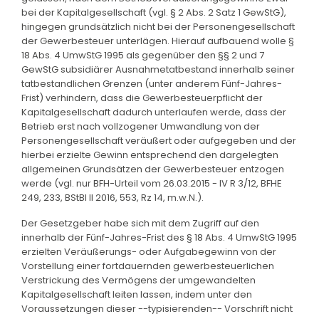
bei der Kapitalgesellschaft (vgl. § 2 Abs. 2 Satz 1 GewStG),
hingegen grundsätzlich nicht bei der Personengesellschaft
der Gewerbesteuer unterlägen. Hierauf aufbauend wolle §
18 Abs. 4 UmwStG 1995 als gegenüber den §§ 2 und 7
GewStG subsidiärer Ausnahmetatbestand innerhalb seiner
tatbestandlichen Grenzen (unter anderem Fünf-Jahres-
Frist) verhindern, dass die Gewerbesteuerpflicht der
Kapitalgesellschaft dadurch unterlaufen werde, dass der
Betrieb erst nach vollzogener Umwandlung von der
Personengesellschaft veräußert oder aufgegeben und der
hierbei erzielte Gewinn entsprechend den dargelegten
allgemeinen Grundsätzen der Gewerbesteuer entzogen
werde (vgl. nur BFH-Urteil vom 26.03.2015 - IV R 3/12, BFHE
249, 233, BStBl II 2016, 553, Rz 14, m.w.N.).
Der Gesetzgeber habe sich mit dem Zugriff auf den
innerhalb der Fünf-Jahres-Frist des § 18 Abs. 4 UmwStG 1995
erzielten Veräußerungs- oder Aufgabegewinn von der
Vorstellung einer fortdauernden gewerbesteuerlichen
Verstrickung des Vermögens der umgewandelten
Kapitalgesellschaft leiten lassen, indem unter den
Voraussetzungen dieser --typisierenden-- Vorschrift nicht