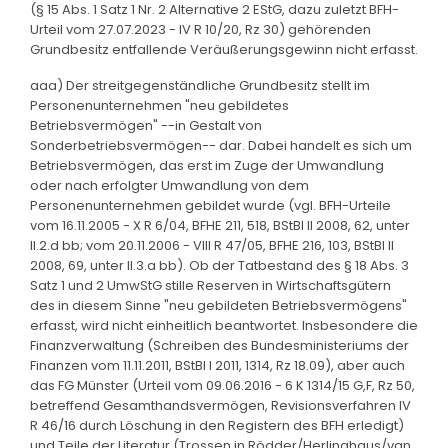
(§ 15 Abs. 1 Satz 1 Nr. 2 Alternative 2 EStG, dazu zuletzt BFH-
Urteil vom 27.07.2023 - IV R 10/20, Rz 30) gehörenden
Grundbesitz entfallende Veräußerungsgewinn nicht erfasst.
aaa) Der streitgegenständliche Grundbesitz stellt im
Personenunternehmen "neu gebildetes
Betriebsvermögen" --in Gestalt von
Sonderbetriebsvermögen-- dar. Dabei handelt es sich um
Betriebsvermögen, das erst im Zuge der Umwandlung
oder nach erfolgter Umwandlung von dem
Personenunternehmen gebildet wurde (vgl. BFH-Urteile
vom 16.11.2005 - X R 6/04, BFHE 211, 518, BStBl II 2008, 62, unter
II.2.d bb; vom 20.11.2006 - VIII R 47/05, BFHE 216, 103, BStBl II
2008, 69, unter II.3.a bb). Ob der Tatbestand des § 18 Abs. 3
Satz 1 und 2 UmwStG stille Reserven in Wirtschaftsgütern
des in diesem Sinne "neu gebildeten Betriebsvermögens"
erfasst, wird nicht einheitlich beantwortet. Insbesondere die
Finanzverwaltung (Schreiben des Bundesministeriums der
Finanzen vom 11.11.2011, BStBl I 2011, 1314, Rz 18.09), aber auch
das FG Münster (Urteil vom 09.06.2016 - 6 K 1314/15 G,F, Rz 50,
betreffend Gesamthandsvermögen, Revisionsverfahren IV
R 46/16 durch Löschung in den Registern des BFH erledigt)
und Teile der Literatur (Trossen in Rödder/Herlinghaus/van