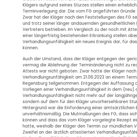
Klägers aufgrund seines Sturzes stellen einen erhebliche
Terminverlegung dar. Die vom FG angeführten Gründe 
Zwar hat der Kläger nach den Feststellungen des FG sei
und trotz seiner länger andauernden gesundheitlichen
Vertreters betrieben. Im Vergleich zu der noch mit At
einer längerfristig bestehenden Erkrankung stellen abe
Verhandlungsunfähigkeit ein neues Ereignis dar, für d
können.
Auch der Umstand, dass der Kläger entgegen der gerich
vermag die Ablehnung der Terminänderung nicht zu rech
Attests war nicht geboten. Zwar hatte der Kläger nach 
Verhandlungsunfähigkeit am 21.06.2023 an einem Termi
Regensburg teilgenommen. Entgegen der Auffassung d
Vorliegen einer Verhandlungsunfähigkeit in dem (neu) a
Verhandlungsunfähigkeit nicht mehr auf der langjährig
sondern auf dem für den Kläger unvorhersehbaren Stur
Hintergrund war die Einforderung einer amtsärztlichen
unverhältnismäßig. Die Mutmaßungen des FG, dass sich
können und dass das vom Kläger vorgelegte Rezept e
hatte, weshalb der Kläger den Termin zur mündlichen
Zweifel an der ärztlich attestierten Verhandlungsunfähi