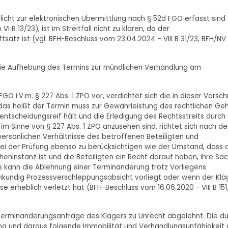
icht zur elektronischen Übermittlung nach § 52d FGO erfasst sind
 R 13/23), ist im Streitfall nicht zu klären, da der
atz ist (vgl. BFH-Beschluss vom 23.04.2024 - VIII B 31/23, BFH/NV
 die Aufhebung des Termins zur mündlichen Verhandlung am
O i.V.m. § 227 Abs. 1 ZPO vor, verdichtet sich die in dieser Vorschr
 das heißt der Termin muss zur Gewährleistung des rechtlichen Ge
entscheidungsreif hält und die Erledigung des Rechtsstreits durch 
im Sinne von § 227 Abs. 1 ZPO anzusehen sind, richtet sich nach d
 persönlichen Verhältnisse des betroffenen Beteiligten und
ei der Prüfung ebenso zu berücksichtigen wie der Umstand, dass 
heninstanz ist und die Beteiligten ein Recht darauf haben, ihre Sa
gs kann die Ablehnung einer Terminänderung trotz Vorliegens
kundig Prozessverschleppungsabsicht vorliegt oder wenn der Klä
 erheblich verletzt hat (BFH-Beschluss vom 16.06.2020 - VIII B 151/
Terminänderungsanträge des Klägers zu Unrecht abgelehnt. Die d
ung und daraus folgende Immobilität und Verhandlungsunfähigkeit