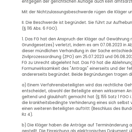
entgegen der gerichtlichen Auflage auch kein amtsärzt
Mit der Nichtzulassungsbeschwerde rügen die Kläger un
II. Die Beschwerde ist begründet. Sie führt zur Aufhe
(§ 116 Abs. 6 FGO).
1. Das FG hat den Anspruch der Kläger auf Gewährung rec
Grundgesetzes) verletzt, indem es am 07.08.2023 in A
dieser mündlichen Verhandlung in der Sache entschiede
Zivilprozessordnung (ZPO) am 25.07.2023 und 06.08.2
FG zu Unrecht abgelehnt hat. Das FG hat die Ablehnun
Formunwirksamkeit des "Antrags" einerseits und der 
andererseits begründet. Beide Begründungen tragen di
a) Einem Verfahrensbeteiligten wird das rechtliche Ge
entscheidet, obwohl der Beteiligte einen wirksamen An
geltend und glaubhaft gemacht hat (§ 155 Satz 1 FGO i.
die krankheitsbedingte Verhinderung eines sich selbst 
einen weiteren Beteiligten auftritt (Beschluss des Bund
Rz 4).
b) Die Kläger haben die Anträge auf Terminänderung a
gestellt. Die Einreichung als elektronisches Dokumen