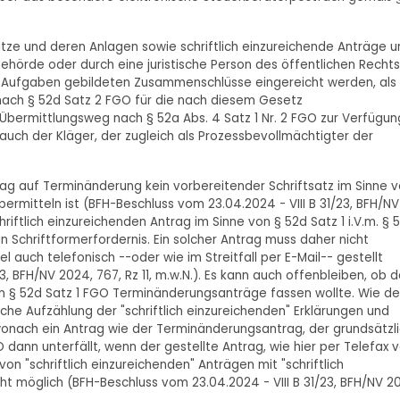
ätze und deren Anlagen sowie schriftlich einzureichende Anträge u
Behörde oder durch eine juristische Person des öffentlichen Rechts
ichen Aufgaben gebildeten Zusammenschlüsse eingereicht werden, als
 nach § 52d Satz 2 FGO für die nach diesem Gesetz
 Übermittlungsweg nach § 52a Abs. 4 Satz 1 Nr. 2 FGO zur Verfügun
auch der Kläger, der zugleich als Prozessbevollmächtigter der
rag auf Terminänderung kein vorbereitender Schriftsatz im Sinne 
ermitteln ist (BFH-Beschluss vom 23.04.2024 - VIII B 31/23, BFH/NV
hriftlich einzureichenden Antrag im Sinne von § 52d Satz 1 i.V.m. § 
in Schriftformerfordernis. Ein solcher Antrag muss daher nicht
l auch telefonisch --oder wie im Streitfall per E-Mail-- gestellt
, BFH/NV 2024, 767, Rz 11, m.w.N.). Es kann auch offenbleiben, ob d
 § 52d Satz 1 FGO Terminänderungsanträge fassen wollte. Wie de
iche Aufzählung der "schriftlich einzureichenden" Erklärungen und
wonach ein Antrag wie der Terminänderungsantrag, der grundsätzl
 dann unterfällt, wenn der gestellte Antrag, wie hier per Telefax
 von "schriftlich einzureichenden" Anträgen mit "schriftlich
t möglich (BFH-Beschluss vom 23.04.2024 - VIII B 31/23, BFH/NV 2