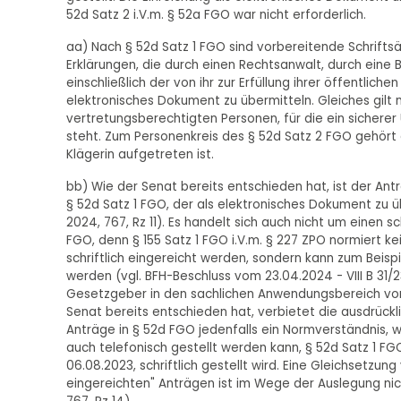
52d Satz 2 i.V.m. § 52a FGO war nicht erforderlich.
aa) Nach § 52d Satz 1 FGO sind vorbereitende Schrifts
Erklärungen, die durch einen Rechtsanwalt, durch eine 
einschließlich der von ihr zur Erfüllung ihrer öffentl
elektronisches Dokument zu übermitteln. Gleiches gilt
vertretungsberechtigten Personen, für die ein sicherer
steht. Zum Personenkreis des § 52d Satz 2 FGO gehört 
Klägerin aufgetreten ist.
bb) Wie der Senat bereits entschieden hat, ist der Ant
§ 52d Satz 1 FGO, der als elektronisches Dokument zu üb
2024, 767, Rz 11). Es handelt sich auch nicht um einen sc
FGO, denn § 155 Satz 1 FGO i.V.m. § 227 ZPO normiert ke
schriftlich eingereicht werden, sondern kann zum Beispie
werden (vgl. BFH-Beschluss vom 23.04.2024 - VIII B 31/23
Gesetzgeber in den sachlichen Anwendungsbereich von
Senat bereits entschieden hat, verbietet die ausdrückl
Anträge in § 52d FGO jedenfalls ein Normverständnis, 
auch telefonisch gestellt werden kann, § 52d Satz 1 FGO
06.08.2023, schriftlich gestellt wird. Eine Gleichsetzung
eingereichten" Anträgen ist im Wege der Auslegung nich