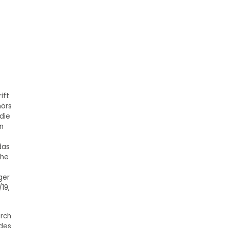
ift
hörs
die
en
das
che
ger
19,
urch
 des