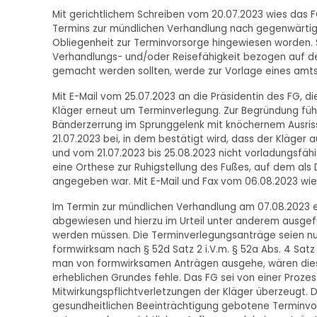
Mit gerichtlichem Schreiben vom 20.07.2023 wies das F
Termins zur mündlichen Verhandlung nach gegenwärtige
Obliegenheit zur Terminvorsorge hingewiesen worden. 
Verhandlungs- und/oder Reisefähigkeit bezogen auf d
gemacht werden sollten, werde zur Vorlage eines amts
Mit E-Mail vom 25.07.2023 an die Präsidentin des FG, di
Kläger erneut um Terminverlegung. Zur Begründung führ
Bänderzerrung im Sprunggelenk mit knöchernem Ausriss
21.07.2023 bei, in dem bestätigt wird, dass der Kläger 
und vom 21.07.2023 bis 25.08.2023 nicht vorladungsfähi
eine Orthese zur Ruhigstellung des Fußes, auf dem als
angegeben war. Mit E-Mail und Fax vom 06.08.2023 wie
Im Termin zur mündlichen Verhandlung am 07.08.2023 er
abgewiesen und hierzu im Urteil unter anderem ausgefü
werden müssen. Die Terminverlegungsanträge seien nur
formwirksam nach § 52d Satz 2 i.V.m. § 52a Abs. 4 Satz
man von formwirksamen Anträgen ausgehe, wären dies
erheblichen Grundes fehle. Das FG sei von einer Proz
Mitwirkungspflichtverletzungen der Kläger überzeugt.
gesundheitlichen Beeinträchtigung gebotene Terminvor