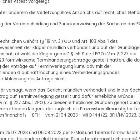
liches Attest vorgelegt.
ter anderem die Verletzung ihres Anspruchs auf rechtliches Gehör
bung der Vorentscheidung und Zurückverweisung der Sache an das F
htlichen Gehörs (§ 119 Nr. 3 FGO und Art. 103 Abs. 1 des
bwesenheit der Kläger mündlich verhandelt und auf der Grundlage
n hat, obwohl die Kläger gemäß § 155 Satz 1 FGO i.V.m. § 227 der
023 formwirksame Terminänderungsanträge gestellt hatten, die da
g der Anträge auf Terminverlegung kumulativ mit der
fehlenden Glaubhaftmachung eines Verhinderungsgrundes
e Ablehnung der Anträge nicht.
hör versagt, wenn das Gericht mündlich verhandelt und in der Sac
trag auf Terminverlegung gestellt und dafür erhebliche Gründe
V.m. § 227 Abs. 1 ZPO). Zu diesen erheblichen Gründen gehört auch
vertretenden Klägers, der zugleich als Prozessbevollmächtigter für
esfinanzhofs --BFH-- vom 21.04.2023 - VIII B 144/22, BFH/NV 2023, 
m 25.07.2023 und 06.08.2023 per E-Mail und Telefax formwirksam
t über das besondere elektronische Steuerberaterpostfach gemäß 