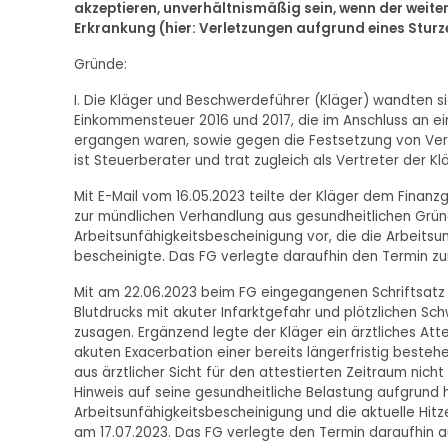
akzeptieren, unverhältnismäßig sein, wenn der weit
Erkrankung (hier: Verletzungen aufgrund eines Sturze
Gründe:
I. Die Kläger und Beschwerdeführer (Kläger) wandten s
Einkommensteuer 2016 und 2017, die im Anschluss an e
ergangen waren, sowie gegen die Festsetzung von Ver
ist Steuerberater und trat zugleich als Vertreter der Kl
Mit E-Mail vom 16.05.2023 teilte der Kläger dem Finanz
zur mündlichen Verhandlung aus gesundheitlichen Gründ
Arbeitsunfähigkeitsbescheinigung vor, die die Arbeitsu
bescheinigte. Das FG verlegte daraufhin den Termin zu
Mit am 22.06.2023 beim FG eingegangenen Schriftsatz 
Blutdrucks mit akuter Infarktgefahr und plötzlichen Sc
zusagen. Ergänzend legte der Kläger ein ärztliches Atte
akuten Exacerbation einer bereits längerfristig beste
aus ärztlicher Sicht für den attestierten Zeitraum nicht
Hinweis auf seine gesundheitliche Belastung aufgrund 
Arbeitsunfähigkeitsbescheinigung und die aktuelle Hi
am 17.07.2023. Das FG verlegte den Termin daraufhin a