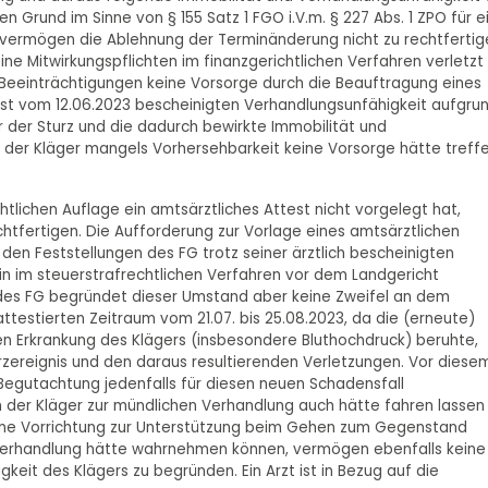
n Grund im Sinne von § 155 Satz 1 FGO i.V.m. § 227 Abs. 1 ZPO für e
vermögen die Ablehnung der Terminänderung nicht zu rechtfertig
ne Mitwirkungspflichten im finanzgerichtlichen Verfahren verletzt
 Beeinträchtigungen keine Vorsorge durch die Beauftragung eines
test vom 12.06.2023 bescheinigten Verhandlungsunfähigkeit aufgru
r der Sturz und die dadurch bewirkte Immobilität und
as der Kläger mangels Vorhersehbarkeit keine Vorsorge hätte treff
tlichen Auflage ein amtsärztliches Attest nicht vorgelegt hat,
tfertigen. Die Aufforderung zur Vorlage eines amtsärztlichen
den Feststellungen des FG trotz seiner ärztlich bescheinigten
n im steuerstrafrechtlichen Verfahren vor dem Landgericht
es FG begründet dieser Umstand aber keine Zweifel an dem
ttestierten Zeitraum vom 21.07. bis 25.08.2023, da die (erneute)
en Erkrankung des Klägers (insbesondere Bluthochdruck) beruhte,
zereignis und den daraus resultierenden Verletzungen. Vor diese
 Begutachtung jedenfalls für diesen neuen Schadensfall
 der Kläger zur mündlichen Verhandlung auch hätte fahren lassen
ine Vorrichtung zur Unterstützung beim Gehen zum Gegenstand
 Verhandlung hätte wahrnehmen können, vermögen ebenfalls keine
gkeit des Klägers zu begründen. Ein Arzt ist in Bezug auf die