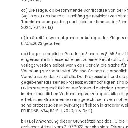
767, Rz 14).
cc) Die Frage, ob bestimmende Schriftsätze von der Pfl
(vgl. hierzu das beim BFH anhängige Revisionsverfahren VI
Terminänderungsantrag auch kein bestimmender Schrifts
2024, 767, Rz 13).
c) Im Streitfall war aufgrund der Anträge des Klägers
07.08.2023 geboten.
aa) Liegen erhebliche Gründe im Sinne des § 155 Satz 1 FG
eingeräumte Ermessensfreiheit zu einer Rechtspflicht,
verlegt werden, selbst wenn das Gericht die Sache für 
Verlegung verzögert wird. Welche Gründe als erheblich 
Verhältnissen des Einzelfalls. Der Prozessstoff und die
gegebenenfalls seines Prozessbevollmächtigten sind b
FG im steuergerichtlichen Verfahren die einzige Tatsac
in einer mündlichen Verhandlung vorzutragen. Allerdin
erheblicher Gründe ermessensgerecht sein, wenn offen
seine prozessualen Mitwirkungspflichten in anderer Weise
BFHE 268, 534, BStBl II 2020, 715, Rz 9).
bb) Bei Anwendung dieser Grundsätze hat das FG die 
ärztliches Attest vom 21.07.2023 bescheinigte Erkrank