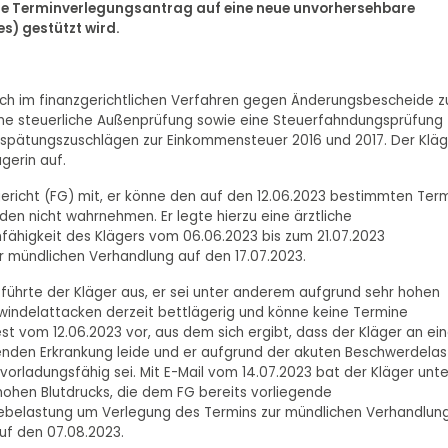
ere Terminverlegungsantrag auf eine neue unvorhersehbare
s) gestützt wird.
ich im finanzgerichtlichen Verfahren gegen Änderungsbescheide z
ine steuerliche Außenprüfung sowie eine Steuerfahndungsprüfung
spätungszuschlägen zur Einkommensteuer 2016 und 2017. Der Kläg
ägerin auf.
gericht (FG) mit, er könne den auf den 12.06.2023 bestimmten Ter
en nicht wahrnehmen. Er legte hierzu eine ärztliche
nfähigkeit des Klägers vom 06.06.2023 bis zum 21.07.2023
r mündlichen Verhandlung auf den 17.07.2023.
führte der Kläger aus, er sei unter anderem aufgrund sehr hohen
hwindelattacken derzeit bettlägerig und könne keine Termine
st vom 12.06.2023 vor, aus dem sich ergibt, dass der Kläger an ein
henden Erkrankung leide und er aufgrund der akuten Beschwerdelas
 vorladungsfähig sei. Mit E-Mail vom 14.07.2023 bat der Kläger unte
hohen Blutdrucks, die dem FG bereits vorliegende
tzebelastung um Verlegung des Termins zur mündlichen Verhandlun
uf den 07.08.2023.