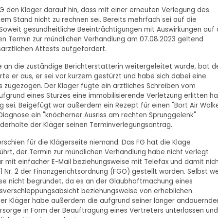
G den Kläger darauf hin, dass mit einer erneuten Verlegung des
m Stand nicht zu rechnen sei. Bereits mehrfach sei auf die
Soweit gesundheitliche Beeinträchtigungen mit Auswirkungen auf 
en Termin zur mündlichen Verhandlung am 07.08.2023 geltend
ärztlichen Attests aufgefordert.
e an die zuständige Berichterstatterin weitergeleitet wurde, bat d
te er aus, er sei vor kurzem gestürzt und habe sich dabei eine
 zugezogen. Der Kläger fügte ein ärztliches Schreiben vom
aufgrund eines Sturzes eine immobilisierende Verletzung erlitten h
g sei. Beigefügt war außerdem ein Rezept für einen "Bort Air Walke
 Diagnose ein "knöcherner Ausriss am rechten Sprunggelenk"
derholte der Kläger seinen Terminverlegungsantrag.
schien für die Klägerseite niemand. Das FG hat die Klage
hrt, der Termin zur mündlichen Verhandlung habe nicht verlegt
 mit einfacher E-Mail beziehungsweise mit Telefax und damit nic
 1 Nr. 2 der Finanzgerichtsordnung (FGO) gestellt worden. Selbst w
e nicht begründet, da es an der Glaubhaftmachung eines
essverschleppungsabsicht beziehungsweise von erheblichen
 Der Kläger habe außerdem die aufgrund seiner länger andauernde
sorge in Form der Beauftragung eines Vertreters unterlassen und