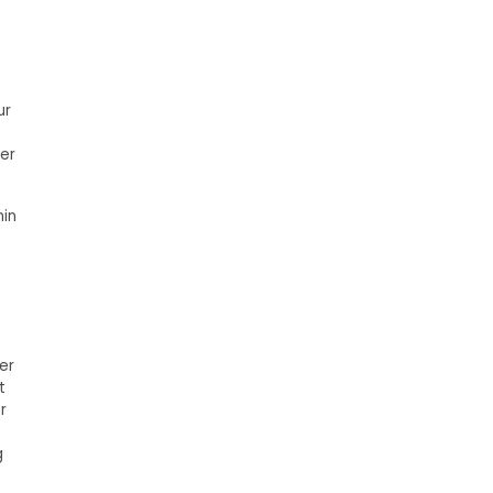
ur
er
min
er
t
r
g