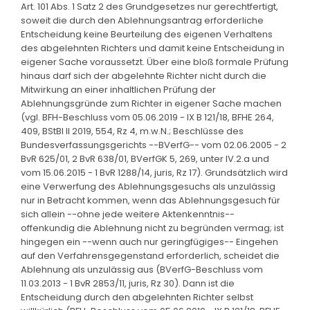
Art. 101 Abs. 1 Satz 2 des Grundgesetzes nur gerechtfertigt,
soweit die durch den Ablehnungsantrag erforderliche
Entscheidung keine Beurteilung des eigenen Verhaltens
des abgelehnten Richters und damit keine Entscheidung in
eigener Sache voraussetzt. Über eine bloß formale Prüfung
hinaus darf sich der abgelehnte Richter nicht durch die
Mitwirkung an einer inhaltlichen Prüfung der
Ablehnungsgründe zum Richter in eigener Sache machen
(vgl. BFH-Beschluss vom 05.06.2019 - IX B 121/18, BFHE 264,
409, BStBl II 2019, 554, Rz 4, m.w.N.; Beschlüsse des
Bundesverfassungsgerichts --BVerfG-- vom 02.06.2005 - 2
BvR 625/01, 2 BvR 638/01, BVerfGK 5, 269, unter IV.2.a und
vom 15.06.2015 - 1 BvR 1288/14, juris, Rz 17). Grundsätzlich wird
eine Verwerfung des Ablehnungsgesuchs als unzulässig
nur in Betracht kommen, wenn das Ablehnungsgesuch für
sich allein --ohne jede weitere Aktenkenntnis--
offenkundig die Ablehnung nicht zu begründen vermag; ist
hingegen ein --wenn auch nur geringfügiges-- Eingehen
auf den Verfahrensgegenstand erforderlich, scheidet die
Ablehnung als unzulässig aus (BVerfG-Beschluss vom
11.03.2013 - 1 BvR 2853/11, juris, Rz 30). Dann ist die
Entscheidung durch den abgelehnten Richter selbst