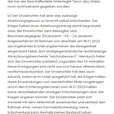
der bei der Geschäftsstelle hinterlegte Tenor des Urteils
noch nicht bekannt gegeben worden.
b) Der Einzelrichter hat über das zulässige
Ablehnungsgesuch zu Unrecht selbst entschieden. Die
Kläger haben ihren Ablehnungsantrag damit begründet,
dass der Einzelrichter dem Beklagten und
Beschwerdegegner (Finanzamt --FA--) in anderen
Klageverfahren im Rahmen von ebenfalls am 18.07.2023
durchgeführten Erörterungsterminen die Gelegenheit
eingeräumt habe, dort streitgegenständliche rechtswidrige
Abrechnungsbescheide "nachzubessern". Hierdurch habe
sich der Einzelrichter parteilich zugunsten des FA verhalten.
Diese Erwägungen sind nicht aus sich heraus offensichtlich
rechtsmissbräuchlich. Der Einzelrichter hat dies auch
erkannt, indem er im Urteil ausgeführt hat, die Kläger hätten
diese Einwendungen zum wiederholten Male vorgetragen
und in den Erörterungsterminen vom 18.07.2023 hätten
keine abschließenden streitigen Entscheidungen über die
Klagen ergehen können. Der Einzelrichter setzt sich
insoweit mit dem Akteninhalt auseinander und verlässt den
Rahmen einer reinen Formalentscheidung. Seine
Entscheidung kann deshalb keinen Bestand haben.