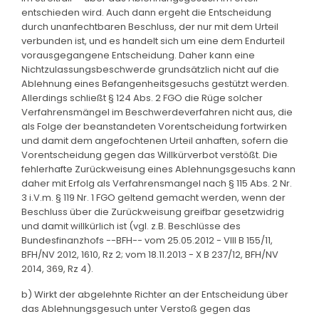
entschieden wird. Auch dann ergeht die Entscheidung
durch unanfechtbaren Beschluss, der nur mit dem Urteil
verbunden ist, und es handelt sich um eine dem Endurteil
vorausgegangene Entscheidung. Daher kann eine
Nichtzulassungsbeschwerde grundsätzlich nicht auf die
Ablehnung eines Befangenheitsgesuchs gestützt werden.
Allerdings schließt § 124 Abs. 2 FGO die Rüge solcher
Verfahrensmängel im Beschwerdeverfahren nicht aus, die
als Folge der beanstandeten Vorentscheidung fortwirken
und damit dem angefochtenen Urteil anhaften, sofern die
Vorentscheidung gegen das Willkürverbot verstößt. Die
fehlerhafte Zurückweisung eines Ablehnungsgesuchs kann
daher mit Erfolg als Verfahrensmangel nach § 115 Abs. 2 Nr.
3 i.V.m. § 119 Nr. 1 FGO geltend gemacht werden, wenn der
Beschluss über die Zurückweisung greifbar gesetzwidrig
und damit willkürlich ist (vgl. z.B. Beschlüsse des
Bundesfinanzhofs --BFH-- vom 25.05.2012 - VIII B 155/11,
BFH/NV 2012, 1610, Rz 2; vom 18.11.2013 - X B 237/12, BFH/NV
2014, 369, Rz 4).
b) Wirkt der abgelehnte Richter an der Entscheidung über
das Ablehnungsgesuch unter Verstoß gegen das