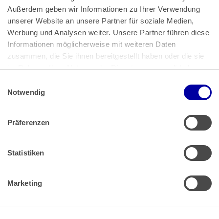
Außerdem geben wir Informationen zu Ihrer Verwendung 
unserer Website an unsere Partner für soziale Medien, 
Bundeskanzlerplatz 2
Werbung und Analysen weiter. Unsere Partner führen diese 
53113 Bonn
Informationen möglicherweise mit weiteren Daten 
zusammen, die Sie ihnen bereitgestellt haben oder die sie 
Pressemitteilungen
AGB
|
im Rahmen Ihrer Nutzung der Dienste gesammelt haben.
Impressum
Datenschutz
|
Einwilligungsauswahl
Impressum
 | 
Datenschutz
Notwendig
Präferenzen
Zahlung & Versand
Rücksendungen/Widerrufsbelehrung
Muster Widerrufsformular (PDF)
Statistiken
Remissionsbedingungen für den Handel
Kündigungsformular
Marketing
Barrierefreiheit