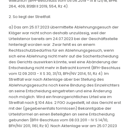
willkürlich (BFH-Beschluss vom 05.06.2019 - IX B 121/18, BFHE
264, 409, BStBl II 2019, 554, Rz 4).
2. So liegt der Streitfall.
a) Das am 25.07.2023 übermittelte Ablehnungsgesuch der
Kläger war nicht schon deshalb unzulässig, weil der
Urteilstenor bereits am 24.07.2023 bei der Geschäftsstelle
hinterlegt worden war. Zwar fehlt es an einem
Rechtsschutzbedürfnis für ein Ablehnungsgesuch, wenn
sich eine Ablehnung nicht mehr auf die Sachentscheidung
des Gerichts auswirken könnte, weil eine Abänderung der
Entscheidung nicht mehr in Betracht kommt (BFH-Beschluss
vom 12.09.2013 - X S 30, 31/13, BFH/NV 2014, 51, Rz 4). Im
Streitfall war nach Aktenlage aber bei Stellung des
Ablehnungsgesuchs noch keine Bindung des Einzelrichters
an seine Entscheidung eingetreten und eine Änderung
noch möglich. Wird ein finanzgerichtliches Urteil wie im
Streitfall nach § 104 Abs. 2 FGO zugestellt, ist das Gericht erst
mit der (gegebenenfalls formlosen) Bekanntgabe der
Urteilsformel an einen Beteiligten an seine Entscheidung
gebunden (BFH-Beschluss vom 08.03.2011 - IV S 14/10,
BFH/NV 2011, 1161, Rz 9). Nach Aktenlage war am 25.07.2023