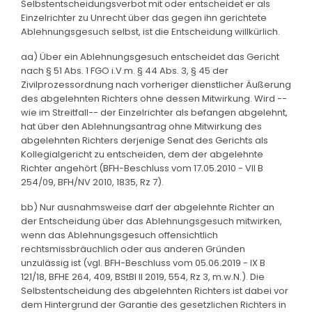
Selbstentscheidungsverbot mit oder entscheidet er als
Einzelrichter zu Unrecht über das gegen ihn gerichtete
Ablehnungsgesuch selbst, ist die Entscheidung willkürlich.
aa) Über ein Ablehnungsgesuch entscheidet das Gericht
nach § 51 Abs. 1 FGO i.V.m. § 44 Abs. 3, § 45 der
Zivilprozessordnung nach vorheriger dienstlicher Äußerung
des abgelehnten Richters ohne dessen Mitwirkung. Wird --
wie im Streitfall-- der Einzelrichter als befangen abgelehnt,
hat über den Ablehnungsantrag ohne Mitwirkung des
abgelehnten Richters derjenige Senat des Gerichts als
Kollegialgericht zu entscheiden, dem der abgelehnte
Richter angehört (BFH-Beschluss vom 17.05.2010 - VII B
254/09, BFH/NV 2010, 1835, Rz 7).
bb) Nur ausnahmsweise darf der abgelehnte Richter an
der Entscheidung über das Ablehnungsgesuch mitwirken,
wenn das Ablehnungsgesuch offensichtlich
rechtsmissbräuchlich oder aus anderen Gründen
unzulässig ist (vgl. BFH-Beschluss vom 05.06.2019 - IX B
121/18, BFHE 264, 409, BStBl II 2019, 554, Rz 3, m.w.N.). Die
Selbstentscheidung des abgelehnten Richters ist dabei vor
dem Hintergrund der Garantie des gesetzlichen Richters in