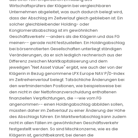
Wirtschaftsprüfers der Klägerin bei vergleichbaren
Unternehmen abgeleitet, was auch dadurch belegt wird,
dass der Abschlag im Zeitverlauf gleich geblieben ist. Ein
solcher gleichbleibender Holding- oder
Konglomeratsabschlag ist im gewöhnlichen
Geschäftsverkehr --anders als die Klägerin und das FG
meinen-- gerade nicht festzustellen. Ein Holdingabschlag
bei börsennotierten Gesellschaften unterliegt ständigen
Veränderungen, da er sich lediglich rechnerisch aus der
Differenz zwischen Marktkapitalisierung und dem
jeweiligen "Net Asset Value" ergibt, wie auch der von der
Klägerin in Bezug genommene LPX Europe NAV P/D-Index
im Zeitreihenverlauf belegt. Tatsächliche Änderungen bei
den wertmindernden Positionen, wie beispielsweise bei
den nicht in der Nettofinanzverschuldung enthaltenen
finanziellen Verpflichtungen, die --wie vom FG
angenommen-- einen Holdingabschlag abbilden sollen,
müssten daher im Zeitverlauf zu einer Änderung der Höhe
des Abschlags führen. Ein Marktwertabschlag kann zudem
nicht in allen Fällen im gewöhnlichen Geschäftsverkehr
festgestellt werden. So sind Mischkonzerne, wie es die
Klägerin ist, gerichtbekannt, bei denen die