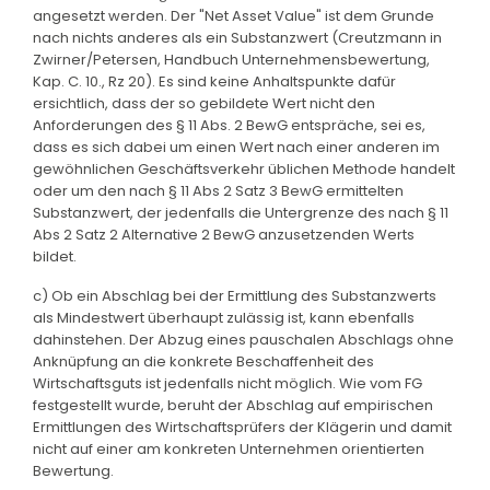
angesetzt werden. Der "Net Asset Value" ist dem Grunde
nach nichts anderes als ein Substanzwert (Creutzmann in
Zwirner/Petersen, Handbuch Unternehmensbewertung,
Kap. C. 10., Rz 20). Es sind keine Anhaltspunkte dafür
ersichtlich, dass der so gebildete Wert nicht den
Anforderungen des § 11 Abs. 2 BewG entspräche, sei es,
dass es sich dabei um einen Wert nach einer anderen im
gewöhnlichen Geschäftsverkehr üblichen Methode handelt
oder um den nach § 11 Abs 2 Satz 3 BewG ermittelten
Substanzwert, der jedenfalls die Untergrenze des nach § 11
Abs 2 Satz 2 Alternative 2 BewG anzusetzenden Werts
bildet.
c) Ob ein Abschlag bei der Ermittlung des Substanzwerts
als Mindestwert überhaupt zulässig ist, kann ebenfalls
dahinstehen. Der Abzug eines pauschalen Abschlags ohne
Anknüpfung an die konkrete Beschaffenheit des
Wirtschaftsguts ist jedenfalls nicht möglich. Wie vom FG
festgestellt wurde, beruht der Abschlag auf empirischen
Ermittlungen des Wirtschaftsprüfers der Klägerin und damit
nicht auf einer am konkreten Unternehmen orientierten
Bewertung.