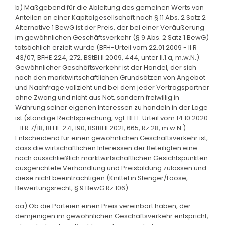
b) Maßgebend für die Ableitung des gemeinen Werts von
Anteilen an einer Kapitalgesellschaft nach § 11 Abs. 2 Satz 2
Alternative 1 BewG ist der Preis, der bei einer Veräußerung
im gewöhnlichen Geschäftsverkehr (§ 9 Abs. 2 Satz 1 BewG)
tatsächlich erzielt wurde (BFH-Urteil vom 22.01.2009 - II R
43/07, BFHE 224, 272, BStBl II 2009, 444, unter II.1.a, m.w.N.).
Gewöhnlicher Geschäftsverkehr ist der Handel, der sich
nach den marktwirtschaftlichen Grundsätzen von Angebot
und Nachfrage vollzieht und bei dem jeder Vertragspartner
ohne Zwang und nicht aus Not, sondern freiwillig in
Wahrung seiner eigenen Interessen zu handeln in der Lage
ist (ständige Rechtsprechung, vgl. BFH-Urteil vom 14.10.2020
- II R 7/18, BFHE 271, 190, BStBl II 2021, 665, Rz 28, m.w.N.).
Entscheidend für einen gewöhnlichen Geschäftsverkehr ist,
dass die wirtschaftlichen Interessen der Beteiligten eine
nach ausschließlich marktwirtschaftlichen Gesichtspunkten
ausgerichtete Verhandlung und Preisbildung zulassen und
diese nicht beeinträchtigen (Knittel in Stenger/Loose,
Bewertungsrecht, § 9 BewG Rz 106).
aa) Ob die Parteien einen Preis vereinbart haben, der
demjenigen im gewöhnlichen Geschäftsverkehr entspricht,