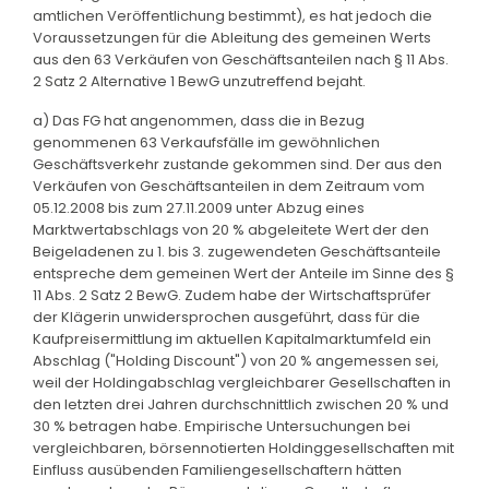
amtlichen Veröffentlichung bestimmt), es hat jedoch die
Voraussetzungen für die Ableitung des gemeinen Werts
aus den 63 Verkäufen von Geschäftsanteilen nach § 11 Abs.
2 Satz 2 Alternative 1 BewG unzutreffend bejaht.
a) Das FG hat angenommen, dass die in Bezug
genommenen 63 Verkaufsfälle im gewöhnlichen
Geschäftsverkehr zustande gekommen sind. Der aus den
Verkäufen von Geschäftsanteilen in dem Zeitraum vom
05.12.2008 bis zum 27.11.2009 unter Abzug eines
Marktwertabschlags von 20 % abgeleitete Wert der den
Beigeladenen zu 1. bis 3. zugewendeten Geschäftsanteile
entspreche dem gemeinen Wert der Anteile im Sinne des §
11 Abs. 2 Satz 2 BewG. Zudem habe der Wirtschaftsprüfer
der Klägerin unwidersprochen ausgeführt, dass für die
Kaufpreisermittlung im aktuellen Kapitalmarktumfeld ein
Abschlag ("Holding Discount") von 20 % angemessen sei,
weil der Holdingabschlag vergleichbarer Gesellschaften in
den letzten drei Jahren durchschnittlich zwischen 20 % und
30 % betragen habe. Empirische Untersuchungen bei
vergleichbaren, börsennotierten Holdinggesellschaften mit
Einfluss ausübenden Familiengesellschaftern hätten