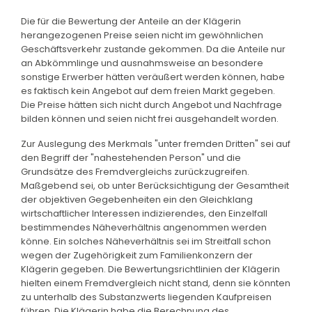
Die für die Bewertung der Anteile an der Klägerin
herangezogenen Preise seien nicht im gewöhnlichen
Geschäftsverkehr zustande gekommen. Da die Anteile nur
an Abkömmlinge und ausnahmsweise an besondere
sonstige Erwerber hätten veräußert werden können, habe
es faktisch kein Angebot auf dem freien Markt gegeben.
Die Preise hätten sich nicht durch Angebot und Nachfrage
bilden können und seien nicht frei ausgehandelt worden.
Zur Auslegung des Merkmals "unter fremden Dritten" sei auf
den Begriff der "nahestehenden Person" und die
Grundsätze des Fremdvergleichs zurückzugreifen.
Maßgebend sei, ob unter Berücksichtigung der Gesamtheit
der objektiven Gegebenheiten ein den Gleichklang
wirtschaftlicher Interessen indizierendes, den Einzelfall
bestimmendes Näheverhältnis angenommen werden
könne. Ein solches Näheverhältnis sei im Streitfall schon
wegen der Zugehörigkeit zum Familienkonzern der
Klägerin gegeben. Die Bewertungsrichtlinien der Klägerin
hielten einem Fremdvergleich nicht stand, denn sie könnten
zu unterhalb des Substanzwerts liegenden Kaufpreisen
führen. Die Klägerin habe die Berechnung des