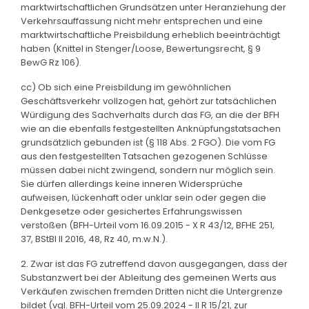
marktwirtschaftlichen Grundsätzen unter Heranziehung der
Verkehrsauffassung nicht mehr entsprechen und eine
marktwirtschaftliche Preisbildung erheblich beeinträchtigt
haben (Knittel in Stenger/Loose, Bewertungsrecht, § 9
BewG Rz 106).
cc) Ob sich eine Preisbildung im gewöhnlichen
Geschäftsverkehr vollzogen hat, gehört zur tatsächlichen
Würdigung des Sachverhalts durch das FG, an die der BFH
wie an die ebenfalls festgestellten Anknüpfungstatsachen
grundsätzlich gebunden ist (§ 118 Abs. 2 FGO). Die vom FG
aus den festgestellten Tatsachen gezogenen Schlüsse
müssen dabei nicht zwingend, sondern nur möglich sein.
Sie dürfen allerdings keine inneren Widersprüche
aufweisen, lückenhaft oder unklar sein oder gegen die
Denkgesetze oder gesichertes Erfahrungswissen
verstoßen (BFH-Urteil vom 16.09.2015 - X R 43/12, BFHE 251,
37, BStBl II 2016, 48, Rz 40, m.w.N.).
2. Zwar ist das FG zutreffend davon ausgegangen, dass der
Substanzwert bei der Ableitung des gemeinen Werts aus
Verkäufen zwischen fremden Dritten nicht die Untergrenze
bildet (vgl. BFH-Urteil vom 25.09.2024 - II R 15/21, zur