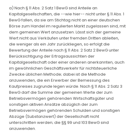
a) Nach § 11 Abs. 2 Satz 1 BewG sind Anteile an
Kapitalgesellschaften, die --wie hier-- nicht unter § 11 Abs. 1
BewG fallen, da sie am Stichtag nicht an einer deutschen
Börse zum Handel im regulierten Markt zugelassen sind, mit
dem gemeinen Wert anzusetzen. Lässt sich der gemeine
Wert nicht aus Verkäufen unter fremden Dritten ableiten,
die weniger als ein Jahr zurückliegen, so erfolgt die
Bewertung der Anteile nach § 11 Abs. 2 Satz 2 BewG unter
Berücksichtigung der Ertragsaussichten der
Kapitalgesellschaft oder einer anderen anerkannten, auch
im gewöhnlichen Geschäftsverkehr für nichtsteuerliche
Zwecke üblichen Methode; dabei ist die Methode
anzuwenden, die ein Erwerber der Bemessung des
Kaufpreises zugrunde legen würde. Nach § 11 Abs. 2 Satz 3
BewG darf die Summe der gemeinen Werte der zum
Betriebsvermögen gehörenden Wirtschaftsgüter und
sonstigen aktiven Ansätze abzüglich der zum
Betriebsvermögen gehörenden Schulden und sonstigen
Abzüge (Substanzwert) der Gesellschaft nicht
unterschritten werden; die §§ 99 und 103 BewG sind
anzuwenden.