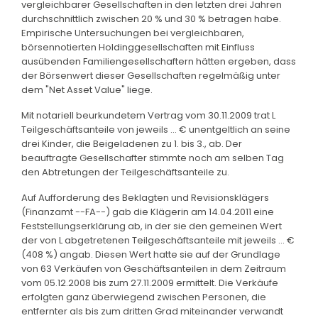
vergleichbarer Gesellschaften in den letzten drei Jahren
durchschnittlich zwischen 20 % und 30 % betragen habe.
Empirische Untersuchungen bei vergleichbaren,
börsennotierten Holdinggesellschaften mit Einfluss
ausübenden Familiengesellschaftern hätten ergeben, dass
der Börsenwert dieser Gesellschaften regelmäßig unter
dem "Net Asset Value" liege.
Mit notariell beurkundetem Vertrag vom 30.11.2009 trat L
Teilgeschäftsanteile von jeweils ... € unentgeltlich an seine
drei Kinder, die Beigeladenen zu 1. bis 3., ab. Der
beauftragte Gesellschafter stimmte noch am selben Tag
den Abtretungen der Teilgeschäftsanteile zu.
Auf Aufforderung des Beklagten und Revisionsklägers
(Finanzamt --FA--) gab die Klägerin am 14.04.2011 eine
Feststellungserklärung ab, in der sie den gemeinen Wert
der von L abgetretenen Teilgeschäftsanteile mit jeweils ... €
(408 %) angab. Diesen Wert hatte sie auf der Grundlage
von 63 Verkäufen von Geschäftsanteilen in dem Zeitraum
vom 05.12.2008 bis zum 27.11.2009 ermittelt. Die Verkäufe
erfolgten ganz überwiegend zwischen Personen, die
entfernter als bis zum dritten Grad miteinander verwandt