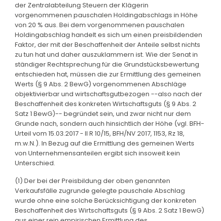
der Zentralabteilung Steuern der Klägerin
vorgenommenen pauschalen Holdingabschlags in Höhe
von 20 % aus. Bei dem vorgenommenen pauschalen
Holdingabschlag handelt es sich um einen preisbildenden
Faktor, der mit der Beschaffenheit der Anteile selbst nichts
zu tun hat und daher auszuklammern ist. Wie der Senat in
ständiger Rechtsprechung für die Grundstücksbewertung
entschieden hat, müssen die zur Ermittlung des gemeinen
Werts (§ 9 Abs. 2 BewG) vorgenommenen Abschläge
objektivierbar und wirtschaftsgutbezogen --also nach der
Beschaffenheit des konkreten Wirtschaftsguts (§ 9 Abs. 2
Satz 1 BewG)-- begründet sein, und zwar nicht nur dem
Grunde nach, sondern auch hinsichtlich der Höhe (vgl. BFH-
Urteil vom 15.03.2017 - II R 10/15, BFH/NV 2017, 1153, Rz 18,
m.w.N.). In Bezug auf die Ermittlung des gemeinen Werts
von Unternehmensanteilen ergibt sich insoweit kein
Unterschied.
(1) Der bei der Preisbildung der oben genannten
Verkaufsfälle zugrunde gelegte pauschale Abschlag
wurde ohne eine solche Berücksichtigung der konkreten
Beschaffenheit des Wirtschaftsguts (§ 9 Abs. 2 Satz 1 BewG)
aus einer rein empirischen Ermittlung des