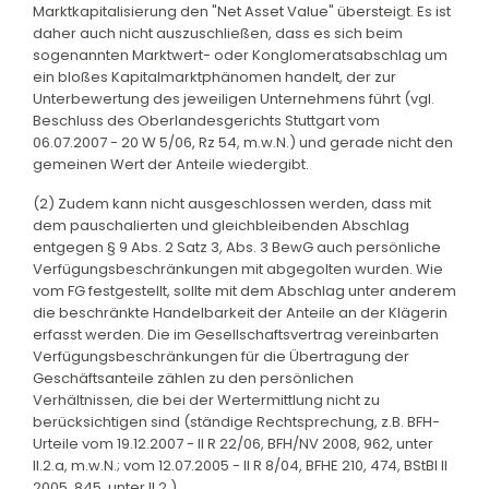
Marktkapitalisierung den "Net Asset Value" übersteigt. Es ist
daher auch nicht auszuschließen, dass es sich beim
sogenannten Marktwert- oder Konglomeratsabschlag um
ein bloßes Kapitalmarktphänomen handelt, der zur
Unterbewertung des jeweiligen Unternehmens führt (vgl.
Beschluss des Oberlandesgerichts Stuttgart vom
06.07.2007 - 20 W 5/06, Rz 54, m.w.N.) und gerade nicht den
gemeinen Wert der Anteile wiedergibt.
(2) Zudem kann nicht ausgeschlossen werden, dass mit
dem pauschalierten und gleichbleibenden Abschlag
entgegen § 9 Abs. 2 Satz 3, Abs. 3 BewG auch persönliche
Verfügungsbeschränkungen mit abgegolten wurden. Wie
vom FG festgestellt, sollte mit dem Abschlag unter anderem
die beschränkte Handelbarkeit der Anteile an der Klägerin
erfasst werden. Die im Gesellschaftsvertrag vereinbarten
Verfügungsbeschränkungen für die Übertragung der
Geschäftsanteile zählen zu den persönlichen
Verhältnissen, die bei der Wertermittlung nicht zu
berücksichtigen sind (ständige Rechtsprechung, z.B. BFH-
Urteile vom 19.12.2007 - II R 22/06, BFH/NV 2008, 962, unter
II.2.a, m.w.N.; vom 12.07.2005 - II R 8/04, BFHE 210, 474, BStBl II
2005, 845, unter II.2.).