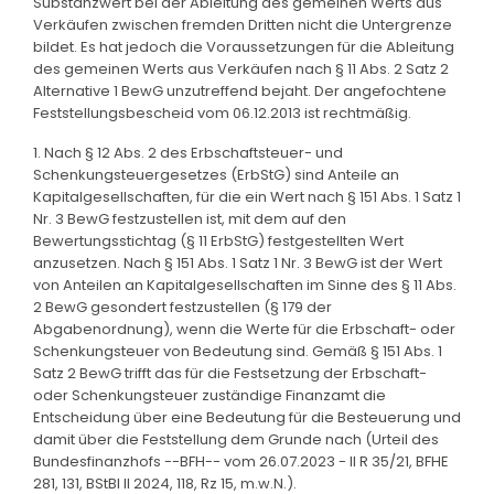
Substanzwert bei der Ableitung des gemeinen Werts aus
Verkäufen zwischen fremden Dritten nicht die Untergrenze
bildet. Es hat jedoch die Voraussetzungen für die Ableitung
des gemeinen Werts aus Verkäufen nach § 11 Abs. 2 Satz 2
Alternative 1 BewG unzutreffend bejaht. Der angefochtene
Feststellungsbescheid vom 06.12.2013 ist rechtmäßig.
1. Nach § 12 Abs. 2 des Erbschaftsteuer- und
Schenkungsteuergesetzes (ErbStG) sind Anteile an
Kapitalgesellschaften, für die ein Wert nach § 151 Abs. 1 Satz 1
Nr. 3 BewG festzustellen ist, mit dem auf den
Bewertungsstichtag (§ 11 ErbStG) festgestellten Wert
anzusetzen. Nach § 151 Abs. 1 Satz 1 Nr. 3 BewG ist der Wert
von Anteilen an Kapitalgesellschaften im Sinne des § 11 Abs.
2 BewG gesondert festzustellen (§ 179 der
Abgabenordnung), wenn die Werte für die Erbschaft- oder
Schenkungsteuer von Bedeutung sind. Gemäß § 151 Abs. 1
Satz 2 BewG trifft das für die Festsetzung der Erbschaft-
oder Schenkungsteuer zuständige Finanzamt die
Entscheidung über eine Bedeutung für die Besteuerung und
damit über die Feststellung dem Grunde nach (Urteil des
Bundesfinanzhofs --BFH-- vom 26.07.2023 - II R 35/21, BFHE
281, 131, BStBl II 2024, 118, Rz 15, m.w.N.).