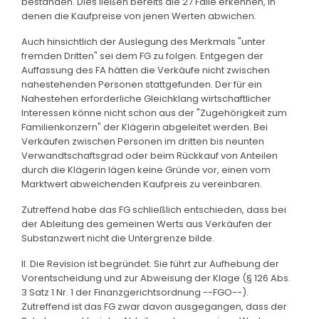
bestanden. Dies ließen bereits die 27 Fälle erkennen, in
denen die Kaufpreise von jenen Werten abwichen.
Auch hinsichtlich der Auslegung des Merkmals "unter
fremden Dritten" sei dem FG zu folgen. Entgegen der
Auffassung des FA hätten die Verkäufe nicht zwischen
nahestehenden Personen stattgefunden. Der für ein
Nahestehen erforderliche Gleichklang wirtschaftlicher
Interessen könne nicht schon aus der "Zugehörigkeit zum
Familienkonzern" der Klägerin abgeleitet werden. Bei
Verkäufen zwischen Personen im dritten bis neunten
Verwandtschaftsgrad oder beim Rückkauf von Anteilen
durch die Klägerin lägen keine Gründe vor, einen vom
Marktwert abweichenden Kaufpreis zu vereinbaren.
Zutreffend habe das FG schließlich entschieden, dass bei
der Ableitung des gemeinen Werts aus Verkäufen der
Substanzwert nicht die Untergrenze bilde.
II. Die Revision ist begründet. Sie führt zur Aufhebung der
Vorentscheidung und zur Abweisung der Klage (§ 126 Abs.
3 Satz 1 Nr. 1 der Finanzgerichtsordnung --FGO--).
Zutreffend ist das FG zwar davon ausgegangen, dass der