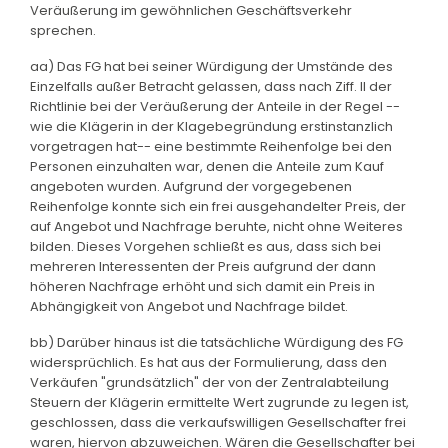
Veräußerung im gewöhnlichen Geschäftsverkehr
sprechen.
aa) Das FG hat bei seiner Würdigung der Umstände des
Einzelfalls außer Betracht gelassen, dass nach Ziff. II der
Richtlinie bei der Veräußerung der Anteile in der Regel --
wie die Klägerin in der Klagebegründung erstinstanzlich
vorgetragen hat-- eine bestimmte Reihenfolge bei den
Personen einzuhalten war, denen die Anteile zum Kauf
angeboten wurden. Aufgrund der vorgegebenen
Reihenfolge konnte sich ein frei ausgehandelter Preis, der
auf Angebot und Nachfrage beruhte, nicht ohne Weiteres
bilden. Dieses Vorgehen schließt es aus, dass sich bei
mehreren Interessenten der Preis aufgrund der dann
höheren Nachfrage erhöht und sich damit ein Preis in
Abhängigkeit von Angebot und Nachfrage bildet.
bb) Darüber hinaus ist die tatsächliche Würdigung des FG
widersprüchlich. Es hat aus der Formulierung, dass den
Verkäufen "grundsätzlich" der von der Zentralabteilung
Steuern der Klägerin ermittelte Wert zugrunde zu legen ist,
geschlossen, dass die verkaufswilligen Gesellschafter frei
waren, hiervon abzuweichen. Wären die Gesellschafter bei