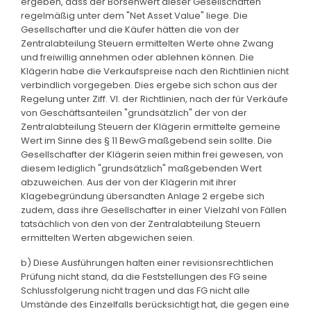
ergeben, dass der Börsenwert dieser Gesellschaften
regelmäßig unter dem "Net Asset Value" liege. Die
Gesellschafter und die Käufer hätten die von der
Zentralabteilung Steuern ermittelten Werte ohne Zwang
und freiwillig annehmen oder ablehnen können. Die
Klägerin habe die Verkaufspreise nach den Richtlinien nicht
verbindlich vorgegeben. Dies ergebe sich schon aus der
Regelung unter Ziff. VI. der Richtlinien, nach der für Verkäufe
von Geschäftsanteilen "grundsätzlich" der von der
Zentralabteilung Steuern der Klägerin ermittelte gemeine
Wert im Sinne des § 11 BewG maßgebend sein sollte. Die
Gesellschafter der Klägerin seien mithin frei gewesen, von
diesem lediglich "grundsätzlich" maßgebenden Wert
abzuweichen. Aus der von der Klägerin mit ihrer
Klagebegründung übersandten Anlage 2 ergebe sich
zudem, dass ihre Gesellschafter in einer Vielzahl von Fällen
tatsächlich von den von der Zentralabteilung Steuern
ermittelten Werten abgewichen seien.
b) Diese Ausführungen halten einer revisionsrechtlichen
Prüfung nicht stand, da die Feststellungen des FG seine
Schlussfolgerung nicht tragen und das FG nicht alle
Umstände des Einzelfalls berücksichtigt hat, die gegen eine