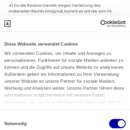
d) Da die Revision bereits wegen Verletzung des
materiellen Rechts Erfolg hat, kommt es auf die vom FA
erhobene Sachaufklärungsrüge nicht mehr an.
Diese Webseite verwendet Cookies
Wir verwenden Cookies, um Inhalte und Anzeigen zu 
personalisieren, Funktionen für soziale Medien anbieten zu 
können und die Zugriffe auf unsere Website zu analysieren. 
Außerdem geben wir Informationen zu Ihrer Verwendung 
unserer Website an unsere Partner für soziale Medien, 
Bundeskanzlerplatz 2
Werbung und Analysen weiter. Unsere Partner führen diese 
53113 Bonn
Informationen möglicherweise mit weiteren Daten 
zusammen, die Sie ihnen bereitgestellt haben oder die sie 
Pressemitteilungen
AGB
|
im Rahmen Ihrer Nutzung der Dienste gesammelt haben.
Impressum
Datenschutz
|
Einwilligungsauswahl
Impressum
 | 
Datenschutz
Notwendig