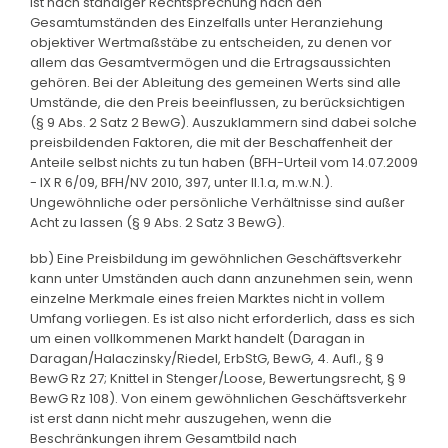
ist nach ständiger Rechtsprechung nach den
Gesamtumständen des Einzelfalls unter Heranziehung
objektiver Wertmaßstäbe zu entscheiden, zu denen vor
allem das Gesamtvermögen und die Ertragsaussichten
gehören. Bei der Ableitung des gemeinen Werts sind alle
Umstände, die den Preis beeinflussen, zu berücksichtigen
(§ 9 Abs. 2 Satz 2 BewG). Auszuklammern sind dabei solche
preisbildenden Faktoren, die mit der Beschaffenheit der
Anteile selbst nichts zu tun haben (BFH-Urteil vom 14.07.2009
- IX R 6/09, BFH/NV 2010, 397, unter II.1.a, m.w.N.).
Ungewöhnliche oder persönliche Verhältnisse sind außer
Acht zu lassen (§ 9 Abs. 2 Satz 3 BewG).
bb) Eine Preisbildung im gewöhnlichen Geschäftsverkehr
kann unter Umständen auch dann anzunehmen sein, wenn
einzelne Merkmale eines freien Marktes nicht in vollem
Umfang vorliegen. Es ist also nicht erforderlich, dass es sich
um einen vollkommenen Markt handelt (Daragan in
Daragan/Halaczinsky/Riedel, ErbStG, BewG, 4. Aufl., § 9
BewG Rz 27; Knittel in Stenger/Loose, Bewertungsrecht, § 9
BewG Rz 108). Von einem gewöhnlichen Geschäftsverkehr
ist erst dann nicht mehr auszugehen, wenn die
Beschränkungen ihrem Gesamtbild nach