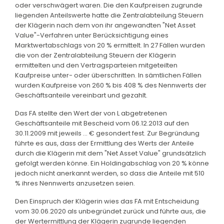
oder verschwägert waren. Die den Kaufpreisen zugrunde
liegenden Anteilswerte hatte die Zentralabteilung Steuern
der Klägerin nach dem von ihr angewandten "Net Asset
Value"-Verfahren unter Berücksichtigung eines
Marktwertabschlags von 20 % ermittelt. In 27 Fällen wurden
die von der Zentralabteilung Steuern der Klägerin
ermittelten und den Vertragsparteien mitgeteilten
Kaufpreise unter- oder überschritten. In sämtlichen Fällen
wurden Kaufpreise von 260 % bis 408 % des Nennwerts der
Geschäftsanteile vereinbart und gezahlt.
Das FA stellte den Wert der von L abgetretenen
Geschäftsanteile mit Bescheid vom 06.12.2013 auf den
30.11.2009 mit jeweils ... € gesondert fest. Zur Begründung
führte es aus, dass der Ermittlung des Werts der Anteile
durch die Klägerin mit dem "Net Asset Value" grundsätzlich
gefolgt werden könne. Ein Holdingabschlag von 20 % könne
jedoch nicht anerkannt werden, so dass die Anteile mit 510
% ihres Nennwerts anzusetzen seien.
Den Einspruch der Klägerin wies das FA mit Entscheidung
vom 30.06.2020 als unbegründet zurück und führte aus, die
der Wertermittlung der Klägerin zugrunde liegenden