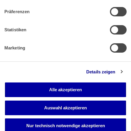
Präferenzen
Zahlung & Versand
Rücksendungen/Widerrufsbelehrung
Muster Widerrufsformular (PDF)
Statistiken
Remissionsbedingungen für den Handel
Kündigungsformular
Marketing
Barrierefreiheit
Details zeigen
Newsletter
Mediadaten
Alle akzeptieren
Media-Center
Auswahl akzeptieren
Nur technisch notwendige akzeptieren