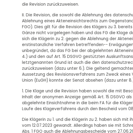
die Revision zurückzuweisen.
II. Die Revision, die sowohl die Ablehnung des datensc
Ablehnung eines Akteneinsichtsrechts zum Gegenstand ha
FGO). Dies gilt für die Revision des Klägers zu 3. berei
Gänze nicht vorgelegen haben und das FG die Klage da
sich die Klägerin zu 2. gegen die Ablehnung der Aktenei
erstinstanzliche Verfahren betreffenden-- Erwägungen un
unbegründet, da das FG bei der abgelehnten Akteneins
4.) und den auf Art. 15 DSGVO gestützten Auskunftsansp
letztgenannten Grund ist auch die den datenschutzrech
zurückzuweisen (dazu unter 6.). Die geltend gemachten
Aussetzung des Revisionsverfahrens zum Zweck eines 
Union (EuGH) konnte der Senat absehen (dazu unter 8.)
1. Die Klage und die Revision haben sowohl die mit Bes
Inhalt der anonymen Anzeige gemäß Art. 15 DSGVO als 
abgelehnte Einsichtnahme in die beim FA für die Kläge
Laufe des Klageverfahrens durch den Bescheid vom 08
Die Klägerin zu 1. und die Klägerin zu 2. haben sich mi
vom 12.07.2023 gewandt. Allerdings haben sie mit Sc
Abs. 1 FGO auch die Ablehnungsbescheide vom 27.06.20