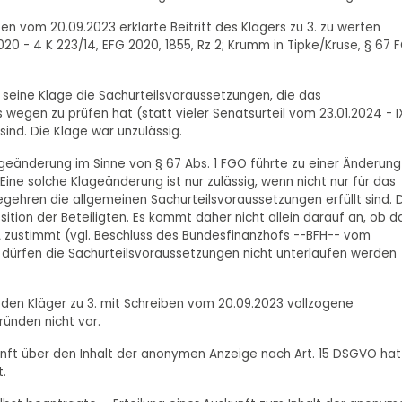
en vom 20.09.2023 erklärte Beitritt des Klägers zu 3. zu werten
0 - 4 K 223/14, EFG 2020, 1855, Rz 2; Krumm in Tipke/Kruse, § 67 
ür seine Klage die Sachurteilsvoraussetzungen, die das
 wegen zu prüfen hat (statt vieler Senatsurteil vom 23.01.2024 - I
t sind. Die Klage war unzulässig.
geänderung im Sinne von § 67 Abs. 1 FGO führte zu einer Änderung
ne solche Klageänderung ist nur zulässig, wenn nicht nur für das
gehren die allgemeinen Sachurteilsvoraussetzungen erfüllt sind. 
ition der Beteiligten. Es kommt daher nicht allein darauf an, ob d
A zustimmt (vgl. Beschluss des Bundesfinanzhofs --BFH-- vom
ng dürfen die Sachurteilsvoraussetzungen nicht unterlaufen werden
 den Kläger zu 3. mit Schreiben vom 20.09.2023 vollzogene
ründen nicht vor.
kunft über den Inhalt der anonymen Anzeige nach Art. 15 DSGVO hat
t.