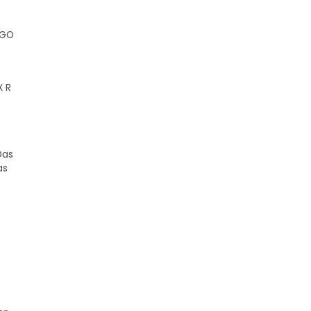
FGO
X R
Das
as