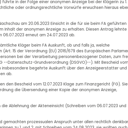
führte in der Folge einer anonymen Anzeige bei der Klägerin zu 1.
chtliche oder ordnungsrechtliche Vorwürfe erwuchsen hieraus eb
achschau am 20.06.2023 Einsicht in die für sie beim FA geführten
 Inhalt der anonymen Anzeige zu erhalten. Diesen Antrag lehnte
m 06.07.2023 erneut am 24.07.2023 ab.
tliche Kläger beim FA Auskunft, ob und falls ja, welche
(Art. 15 der Verordnung (EU) 2016/679 des Europäischen Parlame
 Personen bei der Verarbeitung personenbezogener Daten, zum fre
/EG --Datenschutz-Grundverordnung (DSGVO)--). Mit Bescheid vo
ern insbesondere begehrte Auskunft über den Anzeigeerstatter und
en ab.
gen den Bescheid vom 12.07.2023 Klage zum Finanzgericht (FG). Sie
dnung die Übersendung einer Kopie der anonymen Anzeige,
en die Ablehnung der Akteneinsicht (Schreiben vom 06.07.2023 und
end gemachten prozessualen Anspruch unter allen rechtlich denkba
rinnen zu 1. und 2. mit Schreiben vom 24.08.2023, sie wollten auch