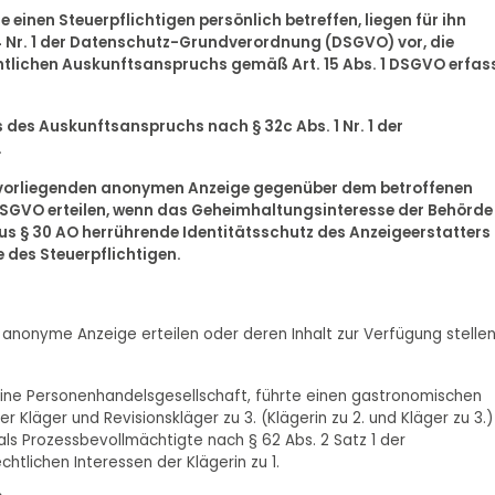
 einen Steuerpflichtigen persönlich betreffen, liegen für ihn
4 Nr. 1 der Datenschutz-Grundverordnung (DSGVO) vor, die
lichen Auskunftsanspruchs gemäß Art. 15 Abs. 1 DSGVO erfas
 des Auskunftsanspruchs nach § 32c Abs. 1 Nr. 1 der
.
hr vorliegenden anonymen Anzeige gegenüber dem betroffenen
1 DSGVO erteilen, wenn das Geheimhaltungsinteresse der Behörde
us § 30 AO herrührende Identitätsschutz des Anzeigeerstatters
e des Steuerpflichtigen.
ne anonyme Anzeige erteilen oder deren Inhalt zur Verfügung stelle
.), eine Personenhandelsgesellschaft, führte einen gastronomischen
er Kläger und Revisionskläger zu 3. (Klägerin zu 2. und Kläger zu 3.)
ls Prozessbevollmächtigte nach § 62 Abs. 2 Satz 1 der
htlichen Interessen der Klägerin zu 1.