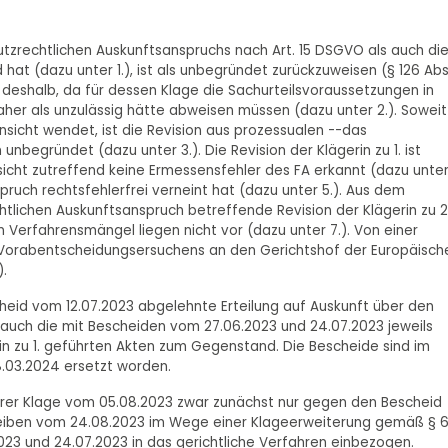
hutzrechtlichen Auskunftsanspruchs nach Art. 15 DSGVO als auch di
t (dazu unter 1.), ist als unbegründet zurückzuweisen (§ 126 Abs
ts deshalb, da für dessen Klage die Sachurteilsvoraussetzungen in
her als unzulässig hätte abweisen müssen (dazu unter 2.). Soweit
nsicht wendet, ist die Revision aus prozessualen --das
begründet (dazu unter 3.). Die Revision der Klägerin zu 1. ist
icht zutreffend keine Ermessensfehler des FA erkannt (dazu unte
ruch rechtsfehlerfrei verneint hat (dazu unter 5.). Aus dem
tlichen Auskunftsanspruch betreffende Revision der Klägerin zu 2
 Verfahrensmängel liegen nicht vor (dazu unter 7.). Von einer
Vorabentscheidungsersuchens an den Gerichtshof der Europäisch
.
cheid vom 12.07.2023 abgelehnte Erteilung auf Auskunft über den
auch die mit Bescheiden vom 27.06.2023 und 24.07.2023 jeweils
rin zu 1. geführten Akten zum Gegenstand. Die Bescheide sind im
.03.2024 ersetzt worden.
t ihrer Klage vom 05.08.2023 zwar zunächst nur gegen den Bescheid
hreiben vom 24.08.2023 im Wege einer Klageerweiterung gemäß § 
23 und 24.07.2023 in das gerichtliche Verfahren einbezogen.