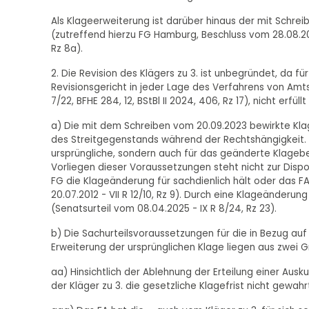
Als Klageerweiterung ist darüber hinaus der mit Schreib
(zutreffend hierzu FG Hamburg, Beschluss vom 28.08.202
Rz 8a).
2. Die Revision des Klägers zu 3. ist unbegründet, da f
Revisionsgericht in jeder Lage des Verfahrens von Amts
7/22, BFHE 284, 12, BStBl II 2024, 406, Rz 17), nicht erfüll
a) Die mit dem Schreiben vom 20.09.2023 bewirkte Kla
des Streitgegenstands während der Rechtshängigkeit. Ei
ursprüngliche, sondern auch für das geänderte Klagebe
Vorliegen dieser Voraussetzungen steht nicht zur Dispos
FG die Klageänderung für sachdienlich hält oder das F
20.07.2012 - VII R 12/10, Rz 9). Durch eine Klageänderu
(Senatsurteil vom 08.04.2025 - IX R 8/24, Rz 23).
b) Die Sachurteilsvoraussetzungen für die in Bezug auf
Erweiterung der ursprünglichen Klage liegen aus zwei G
aa) Hinsichtlich der Ablehnung der Erteilung einer Aus
der Kläger zu 3. die gesetzliche Klagefrist nicht gewahr