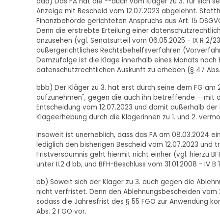
aaa) Das FA hat die --auch vom Kläger zu 3. für sich s
Anzeige mit Bescheid vom 12.07.2023 abgelehnt. Statt
Finanzbehörde gerichteten Anspruchs aus Art. 15 DSGVO
Denn die erstrebte Erteilung einer datenschutzrechtlich
anzusehen (vgl. Senatsurteil vom 06.05.2025 - IX R 2/23, 
außergerichtliches Rechtsbehelfsverfahren (Vorverfahre
Demzufolge ist die Klage innerhalb eines Monats nach
datenschutzrechtlichen Auskunft zu erheben (§ 47 Abs. 
bbb) Der Kläger zu 3. hat erst durch seine dem FG am 
aufzunehmen", gegen die auch ihn betreffende --mit
Entscheidung vom 12.07.2023 und damit außerhalb der F
Klageerhebung durch die Klägerinnen zu 1. und 2. vermo
Insoweit ist unerheblich, dass das FA am 08.03.2024 e
lediglich den bisherigen Bescheid vom 12.07.2023 und tr
Fristversäumnis geht hiermit nicht einher (vgl. hierzu BFH
unter II.2.d bb, und BFH-Beschluss vom 31.01.2008 - IV B 1
bb) Soweit sich der Kläger zu 3. auch gegen die Ablehn
nicht verfristet. Denn den Ablehnungsbescheiden vom 2
sodass die Jahresfrist des § 55 FGO zur Anwendung kom
Abs. 2 FGO vor.