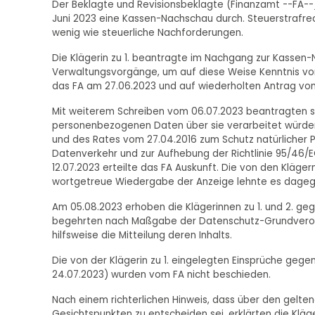
Der Beklagte und Revisionsbeklagte (Finanzamt --FA--) 
Juni 2023 eine Kassen-Nachschau durch. Steuerstrafre
wenig wie steuerliche Nachforderungen.
Die Klägerin zu 1. beantragte im Nachgang zur Kassen-N
Verwaltungsvorgänge, um auf diese Weise Kenntnis vom
das FA am 27.06.2023 und auf wiederholten Antrag vo
Mit weiterem Schreiben vom 06.07.2023 beantragten säm
personenbezogenen Daten über sie verarbeitet würden 
und des Rates vom 27.04.2016 zum Schutz natürlicher
Datenverkehr und zur Aufhebung der Richtlinie 95/46
12.07.2023 erteilte das FA Auskunft. Die von den Kläg
wortgetreue Wiedergabe der Anzeige lehnte es dageg
Am 05.08.2023 erhoben die Klägerinnen zu 1. und 2. ge
begehrten nach Maßgabe der Datenschutz-Grundveror
hilfsweise die Mitteilung deren Inhalts.
Die von der Klägerin zu 1. eingelegten Einsprüche geg
24.07.2023) wurden vom FA nicht beschieden.
Nach einem richterlichen Hinweis, dass über den gelt
Gesichtspunkten zu entscheiden sei, erklärten die Kläge