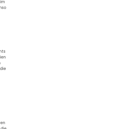
 im
enso
nts
ien
m
 die
ren
 die