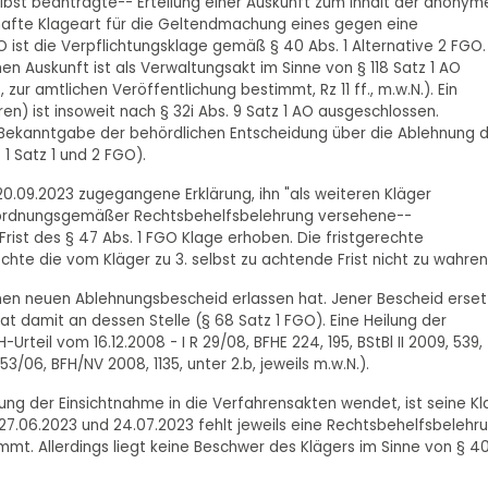
elbst beantragte-- Erteilung einer Auskunft zum Inhalt der anonym
hafte Klageart für die Geltendmachung eines gegen eine
 ist die Verpflichtungsklage gemäß § 40 Abs. 1 Alternative 2 FGO.
en Auskunft ist als Verwaltungsakt im Sinne von § 118 Satz 1 AO
zur amtlichen Veröffentlichung bestimmt, Rz 11 ff., m.w.N.). Ein
n) ist insoweit nach § 32i Abs. 9 Satz 1 AO ausgeschlossen.
 Bekanntgabe der behördlichen Entscheidung über die Ablehnung 
1 Satz 1 und 2 FGO).
20.09.2023 zugegangene Erklärung, ihn "als weiteren Kläger
 ordnungsgemäßer Rechtsbehelfsbelehrung versehene--
rist des § 47 Abs. 1 FGO Klage erhoben. Die fristgerechte
chte die vom Kläger zu 3. selbst zu achtende Frist nicht zu wahren
inen neuen Ablehnungsbescheid erlassen hat. Jener Bescheid erset
at damit an dessen Stelle (§ 68 Satz 1 FGO). Eine Heilung der
-Urteil vom 16.12.2008 - I R 29/08, BFHE 224, 195, BStBl II 2009, 539,
53/06, BFH/NV 2008, 1135, unter 2.b, jeweils m.w.N.).
ung der Einsichtnahme in die Verfahrensakten wendet, ist seine K
7.06.2023 und 24.07.2023 fehlt jeweils eine Rechtsbehelfsbelehru
mt. Allerdings liegt keine Beschwer des Klägers im Sinne von § 4