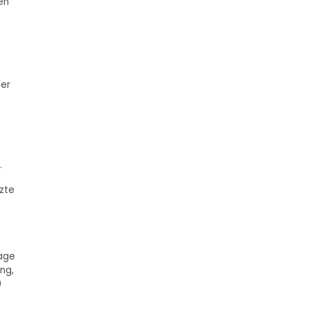
en
der
.
zte
lage
ng,
0