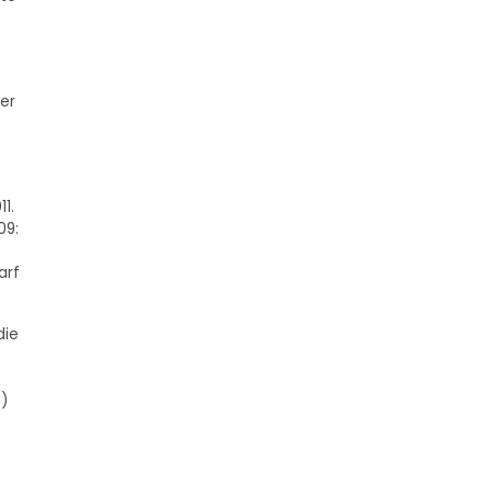
der
1.
09:
arf
die
)