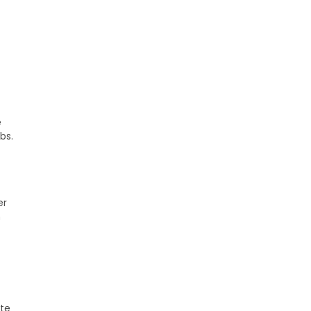
e
bs.
er
n
rte