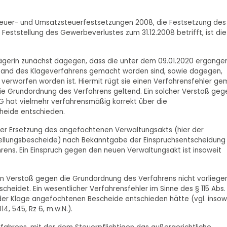
teuer- und Umsatzsteuerfestsetzungen 2008, die Festsetzung des
tstellung des Gewerbeverlustes zum 31.12.2008 betrifft, ist die
 Klägerin zunächst dagegen, dass die unter dem 09.01.2020 ergang
tand des Klageverfahrens gemacht worden sind, sowie dagegen,
 verworfen worden ist. Hiermit rügt sie einen Verfahrensfehler g
 die Grundordnung des Verfahrens geltend. Ein solcher Verstoß geg
FG hat vielmehr verfahrensmäßig korrekt über die
heide entschieden.
er Ersetzung des angefochtenen Verwaltungsakts (hier der
tellungsbescheide) nach Bekanntgabe der Einspruchsentscheidung
ns. Ein Einspruch gegen den neuen Verwaltungsakt ist insoweit
in Verstoß gegen die Grundordnung des Verfahrens nicht vorliegen
eidet. Ein wesentlicher Verfahrensfehler im Sinne des § 115 Abs.
 der Klage angefochtenen Bescheide entschieden hätte (vgl. insow
14, 545, Rz 6, m.w.N.).