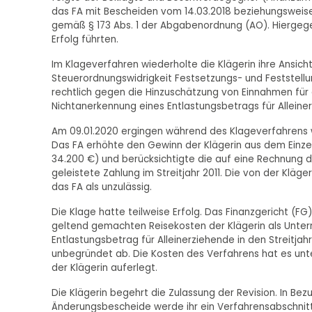
das FA mit Bescheiden vom 14.03.2018 beziehungsweise
gemäß § 173 Abs. 1 der Abgabenordnung (AO). Hiergegen 
Erfolg führten.
Im Klageverfahren wiederholte die Klägerin ihre Ansicht
Steuerordnungswidrigkeit Festsetzungs- und Feststell
rechtlich gegen die Hinzuschätzung von Einnahmen für 
Nichtanerkennung eines Entlastungsbetrags für Alleinerz
Am 09.01.2020 ergingen während des Klageverfahrens w
Das FA erhöhte den Gewinn der Klägerin aus dem Einz
34.200 €) und berücksichtigte die auf eine Rechnung de
geleistete Zahlung im Streitjahr 2011. Die von der Kl
das FA als unzulässig.
Die Klage hatte teilweise Erfolg. Das Finanzgericht (FG
geltend gemachten Reisekosten der Klägerin als Unter
Entlastungsbetrag für Alleinerziehende in den Streitja
unbegründet ab. Die Kosten des Verfahrens hat es unte
der Klägerin auferlegt.
Die Klägerin begehrt die Zulassung der Revision. In B
Änderungsbescheide werde ihr ein Verfahrensabschnitt