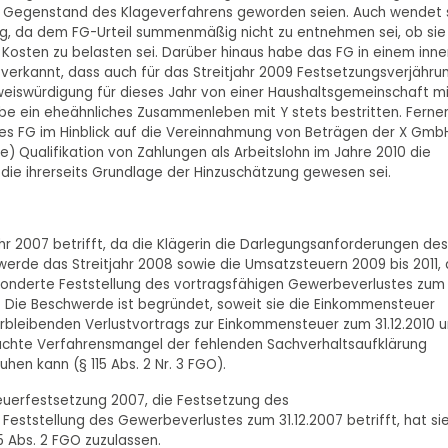
rt Gegenstand des Klageverfahrens geworden seien. Auch wendet 
g, da dem FG-Urteil summenmäßig nicht zu entnehmen sei, ob sie
n Kosten zu belasten sei. Darüber hinaus habe das FG in einem inn
verkannt, dass auch für das Streitjahr 2009 Festsetzungsverjähru
Beweiswürdigung für dieses Jahr von einer Haushaltsgemeinschaft mi
be ein eheähnliches Zusammenleben mit Y stets bestritten. Ferne
es FG im Hinblick auf die Vereinnahmung von Beträgen der X Gmb
e) Qualifikation von Zahlungen als Arbeitslohn im Jahre 2010 die
die ihrerseits Grundlage der Hinzuschätzung gewesen sei.
jahr 2007 betrifft, da die Klägerin die Darlegungsanforderungen des
chwerde das Streitjahr 2008 sowie die Umsatzsteuern 2009 bis 2011, 
onderte Feststellung des vortragsfähigen Gewerbeverlustes zum
ndet. Die Beschwerde ist begründet, soweit sie die Einkommensteuer
erbleibenden Verlustvortrags zur Einkommensteuer zum 31.12.2010 
gemachte Verfahrensmangel der fehlenden Sachverhaltsaufklärung
hen kann (§ 115 Abs. 2 Nr. 3 FGO).
euerfestsetzung 2007, die Festsetzung des
tstellung des Gewerbeverlustes zum 31.12.2007 betrifft, hat si
5 Abs. 2 FGO zuzulassen.