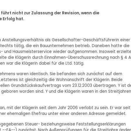
führt nicht zur Zulassung der Revision, wenn die
 Erfolg hat.
m Anstellungsverhältnis als Gesellschafter-Geschäftsführerin einer
Rechts tätig, die ein Bauunternehmen betrieb. Daneben hatte die
s- und Hausmeisterservice wieder aufgenommen. Insoweit erzielt
telte die Klägerin durch Einnahmen-Überschussrechnung nach § 4 A
war die Klägerin dabei für die Ltd. tätig.
rnehmens waren identisch. Sie befanden sich zunächst auf dem
tzteres ist gleichzeitig die Wohnanschrift der Klägerin. Beide
iellen Grundstückskaufvertrags vom 23.12.2003 übertragen. Y ist d
 geboren worden sind. Y und die Klägerin waren in den Streitjahre
, mit der Klägerin seit dem Jahr 2006 verlobt zu sein. Er war seit
einer ehemaligen Ehefrau unter einer anderen Adresse gemeldet.
n abgegebenen Steuer- beziehungsweise Feststellungserklärungen
--FA--) zunächst. Nach Außenprüfungen für die Streitjahre ände