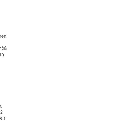
enen
emäß
en
,
 2
eit