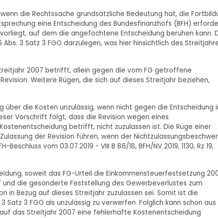
n, wenn die Rechtssache grundsätzliche Bedeutung hat, die Fortbil
htsprechung eine Entscheidung des Bundesfinanzhofs (BFH) erforde
vorliegt, auf dem die angefochtene Entscheidung beruhen kann. 
bs. 3 Satz 3 FGO darzulegen, was hier hinsichtlich des Streitjahr
treitjahr 2007 betrifft, allein gegen die vom FG getroffene
Revision. Weitere Rügen, die sich auf dieses Streitjahr beziehen,
g über die Kosten unzulässig, wenn nicht gegen die Entscheidung i
eser Vorschrift folgt, dass die Revision wegen eines
Kostenentscheidung betrifft, nicht zuzulassen ist. Die Rüge einer
 Zulassung der Revision führen, wenn der Nichtzulassungsbeschwe
H-Beschluss vom 03.07.2019 - VIII B 86/18, BFH/NV 2019, 1130, Rz 19,
heidung, soweit das FG-Urteil die Einkommensteuerfestsetzung 200
und die gesonderte Feststellung des Gewerbeverlustes zum
on in Bezug auf dieses Streitjahr zuzulassen sei. Somit ist die
3 Satz 3 FGO als unzulässig zu verwerfen. Folglich kann schon aus
auf das Streitjahr 2007 eine fehlerhafte Kostenentscheidung