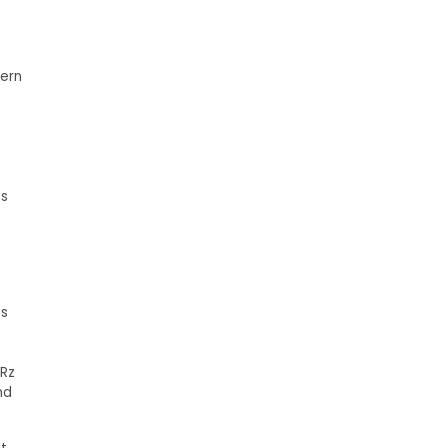
fern
ss
es
 Rz
nd