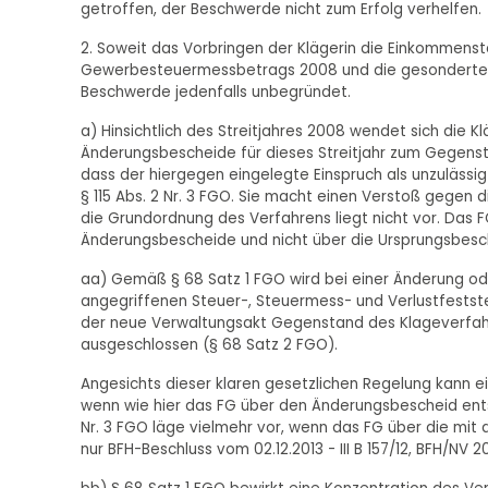
getroffen, der Beschwerde nicht zum Erfolg verhelfen.
2. Soweit das Vorbringen der Klägerin die Einkommens
Gewerbesteuermessbetrags 2008 und die gesonderte Fes
Beschwerde jedenfalls unbegründet.
a) Hinsichtlich des Streitjahres 2008 wendet sich die
Änderungsbescheide für dieses Streitjahr zum Gegens
dass der hiergegen eingelegte Einspruch als unzulässig
§ 115 Abs. 2 Nr. 3 FGO. Sie macht einen Verstoß gegen
die Grundordnung des Verfahrens liegt nicht vor. Das 
Änderungsbescheide und nicht über die Ursprungsbesc
aa) Gemäß § 68 Satz 1 FGO wird bei einer Änderung od
angegriffenen Steuer-, Steuermess- und Verlustfests
der neue Verwaltungsakt Gegenstand des Klageverfahre
ausgeschlossen (§ 68 Satz 2 FGO).
Angesichts dieser klaren gesetzlichen Regelung kann e
wenn wie hier das FG über den Änderungsbescheid entsch
Nr. 3 FGO läge vielmehr vor, wenn das FG über die mit
nur BFH-Beschluss vom 02.12.2013 - III B 157/12, BFH/NV 20