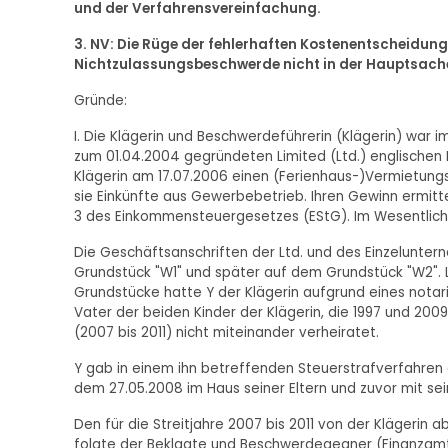
und der Verfahrensvereinfachung.
3. NV: Die Rüge der fehlerhaften Kostenentscheidung 
Nichtzulassungsbeschwerde nicht in der Hauptsache
Gründe:
I. Die Klägerin und Beschwerdeführerin (Klägerin) war i
zum 01.04.2004 gegründeten Limited (Ltd.) englischen 
Klägerin am 17.07.2006 einen (Ferienhaus-)Vermietung
sie Einkünfte aus Gewerbebetrieb. Ihren Gewinn ermit
3 des Einkommensteuergesetzes (EStG). Im Wesentlichen 
Die Geschäftsanschriften der Ltd. und des Einzelunte
Grundstück "W1" und später auf dem Grundstück "W2". Le
Grundstücke hatte Y der Klägerin aufgrund eines notar
Vater der beiden Kinder der Klägerin, die 1997 und 2009
(2007 bis 2011) nicht miteinander verheiratet.
Y gab in einem ihn betreffenden Steuerstrafverfahren an
dem 27.05.2008 im Haus seiner Eltern und zuvor mit s
Den für die Streitjahre 2007 bis 2011 von der Klägeri
folgte der Beklagte und Beschwerdegegner (Finanzamt 