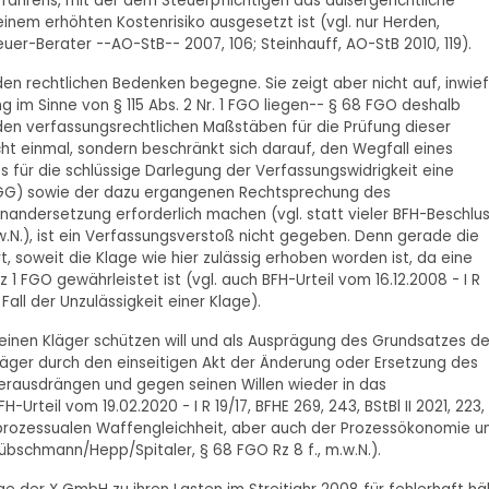
rfahrens, mit der dem Steuerpflichtigen das außergerichtliche
nem erhöhten Kostenrisiko ausgesetzt ist (vgl. nur Herden,
er-Berater --AO-StB-- 2007, 106; Steinhauff, AO-StB 2010, 119).
nden rechtlichen Bedenken begegne. Sie zeigt aber nicht auf, inwie
g im Sinne von § 115 Abs. 2 Nr. 1 FGO liegen-- § 68 FGO deshalb
t den verfassungsrechtlichen Maßstäben für die Prüfung dieser
ht einmal, sondern beschränkt sich darauf, den Wegfall eines
 für die schlüssige Darlegung der Verfassungswidrigkeit eine
(GG) sowie der dazu ergangenen Rechtsprechung des
nandersetzung erforderlich machen (vgl. statt vieler BFH-Beschlu
m.w.N.), ist ein Verfassungsverstoß nicht gegeben. Denn gerade die
, soweit die Klage wie hier zulässig erhoben worden ist, da eine
 FGO gewährleistet ist (vgl. auch BFH-Urteil vom 16.12.2008 - I R
m Fall der Unzulässigkeit einer Klage).
e einen Kläger schützen will und als Ausprägung des Grundsatzes d
Kläger durch den einseitigen Akt der Änderung oder Ersetzung des
rausdrängen und gegen seinen Willen wieder in das
rteil vom 19.02.2020 - I R 19/17, BFHE 269, 243, BStBl II 2021, 223,
er prozessualen Waffengleichheit, aber auch der Prozessökonomie u
übschmann/Hepp/Spitaler, § 68 FGO Rz 8 f., m.w.N.).