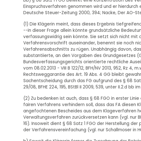
bb) § 68 Satz 1 FGO bewirkt eine Konzentration des Ve
Einspruchsverfahren genommen wird und er hierdurch ei
Deutsche Steuer-Zeitung 2000, 394; Nacke, Der AO-Steu
(1) Die Klägerin meint, dass dieses Ergebnis tiefgreife
--in dieser Frage allein könnte grundsätzliche Bedeutun
verfassungswidrig sein könnte. Sie setzt sich nicht mi
Verfahrensvorschrift auseinander, benennt sie noch nic
Verfahrensabschnitts zu rügen. Unabhängig davon, dass
substantiierte, an den Vorgaben des Grundgesetzes 
Bundesverfassungsgerichts orientierte rechtliche Ausei
vom 08.02.2013 - VIII B 122/12, BFH/NV 2013, 952, Rz 4, 
Rechtsweggarantie des Art. 19 Abs. 4 GG bleibt gewahrt
Sachentscheidung durch das FG aufgrund des § 68 Satz 1
29/08, BFHE 224, 195, BStBl II 2009, 539, unter II.2.d bb i
(2) Zu bedenken ist auch, dass § 68 FGO in erster Lini
fairen Verfahrens verhindern soll, dass das FA diesen 
angefochtenen Bescheides aus dem Klageverfahren he
Verwaltungsverfahren zurückversetzen kann (vgl. nur BFH-U
16). Insoweit dient § 68 Satz 1 FGO der Herstellung d
der Verfahrensvereinfachung (vgl. nur Schallmoser in H