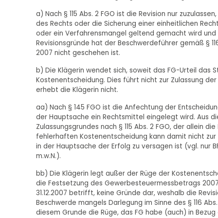
a) Nach § 115 Abs. 2 FGO ist die Revision nur zuzulasse
des Rechts oder die Sicherung einer einheitlichen Rec
oder ein Verfahrensmangel geltend gemacht wird und 
Revisionsgründe hat der Beschwerdeführer gemäß § 116 A
2007 nicht geschehen ist.
b) Die Klägerin wendet sich, soweit das FG-Urteil das S
Kostenentscheidung. Dies führt nicht zur Zulassung der 
erhebt die Klägerin nicht.
aa) Nach § 145 FGO ist die Anfechtung der Entscheidun
der Hauptsache ein Rechtsmittel eingelegt wird. Aus di
Zulassungsgrundes nach § 115 Abs. 2 FGO, der allein die 
fehlerhaften Kostenentscheidung kann damit nicht zur
in der Hauptsache der Erfolg zu versagen ist (vgl. nur BF
m.w.N.).
bb) Die Klägerin legt außer der Rüge der Kostenentsc
die Festsetzung des Gewerbesteuermessbetrags 2007 
31.12.2007 betrifft, keine Gründe dar, weshalb die Revisi
Beschwerde mangels Darlegung im Sinne des § 116 Abs. 
diesem Grunde die Rüge, das FG habe (auch) in Bezug 