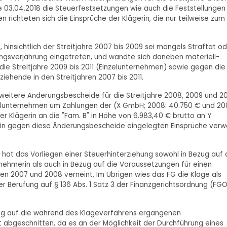
 03.04.2018 die Steuerfestsetzungen wie auch die Feststellungen
richteten sich die Einsprüche der Klägerin, die nur teilweise zum
, hinsichtlich der Streitjahre 2007 bis 2009 sei mangels Straftat o
ungsverjährung eingetreten, und wandte sich daneben materiell-
die Streitjahre 2009 bis 2011 (Einzelunternehmen) sowie gegen die
iehende in den Streitjahren 2007 bis 2011.
eitere Änderungsbescheide für die Streitjahre 2008, 2009 und 201
elunternehmen um Zahlungen der (X GmbH; 2008: 40.750 € und 20
r Klägerin an die "Fam. B" in Höhe von 6.983,40 € brutto an Y
ägerin gegen diese Änderungsbescheide eingelegten Einsprüche verw
) hat das Vorliegen einer Steuerhinterziehung sowohl in Bezug auf 
nehmerin als auch in Bezug auf die Voraussetzungen für einen
hren 2007 und 2008 verneint. Im Übrigen wies das FG die Klage als
r Berufung auf § 136 Abs. 1 Satz 3 der Finanzgerichtsordnung (FGO
ezug auf die während des Klageverfahrens ergangenen
 abgeschnitten, da es an der Möglichkeit der Durchführung eines