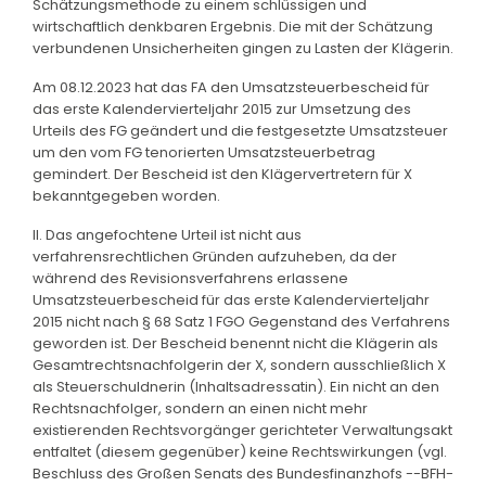
Schätzungsmethode zu einem schlüssigen und
wirtschaftlich denkbaren Ergebnis. Die mit der Schätzung
verbundenen Unsicherheiten gingen zu Lasten der Klägerin.
Am 08.12.2023 hat das FA den Umsatzsteuerbescheid für
das erste Kalendervierteljahr 2015 zur Umsetzung des
Urteils des FG geändert und die festgesetzte Umsatzsteuer
um den vom FG tenorierten Umsatzsteuerbetrag
gemindert. Der Bescheid ist den Klägervertretern für X
bekanntgegeben worden.
II. Das angefochtene Urteil ist nicht aus
verfahrensrechtlichen Gründen aufzuheben, da der
während des Revisionsverfahrens erlassene
Umsatzsteuerbescheid für das erste Kalendervierteljahr
2015 nicht nach § 68 Satz 1 FGO Gegenstand des Verfahrens
geworden ist. Der Bescheid benennt nicht die Klägerin als
Gesamtrechtsnachfolgerin der X, sondern ausschließlich X
als Steuerschuldnerin (Inhaltsadressatin). Ein nicht an den
Rechtsnachfolger, sondern an einen nicht mehr
existierenden Rechtsvorgänger gerichteter Verwaltungsakt
entfaltet (diesem gegenüber) keine Rechtswirkungen (vgl.
Beschluss des Großen Senats des Bundesfinanzhofs --BFH-