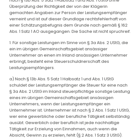
nach § 13b Abs. 5 Satz 1 Halbsatz 1 und Abs. 1 UStG ohne
Überprüfung der Richtigkeit der von der Klägerin
gemachten Angaben zur Person der Leistungsempfänger
verneint und ist auf dieser Grundlage rechtsfehlerhaft von
einer Schätzungsbefugnis dem Grunde nach gemäß § 162
Abs. 1 Satz 1 AO ausgegangen. Die Sache ist nicht spruchreif.
1. Für sonstige Leistungen im Sinne von § 3a Abs. 2 UStG, die
ein im übrigen Gemeinschaftsgebiet ansässiger
Unternehmer an einen im Inland ansässigen Unternehmer
erbringt, besteht eine Steuerschuldnerschaft des
Leistungsempfängers.
a) Nach § 13b Abs. 5 Satz 1 Halbsatz 1 und Abs. 1 UStG
schuldet der Leistungsempfänger die Steuer für eine nach
§ 3a Abs. 2 UStG im Inland steuerpflichtige sonstige Leistung
eines im übrigen Gemeinschaftsgebiet ansässigen
Unternehmers, wenn der Leistungsempfänger ein
Unternehmer ist. Unternehmer ist nach § 2 Abs. 1 Satz 1 UStG,
wer eine gewerbliche oder berufliche Tätigkeit selbständig
ausübt. Gewerblich oder beruflich ist jede nachhaltige
Tätigkeit zur Erzielung von Einnahmen, auch wenn die
Absicht, Gewinn zu erzielen, fehlt (§ 2 Abs. 1 Satz 3 UStG).