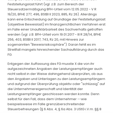
Feststellungslast führt (vgl. z.B. zum Bereich der
Steuersatzermäßigung BFH-Urteil vom 12.05.2022 - V R
19/20, BFHE 277, 496, BStBl II 2023, 885, Rz 26). Allerdings
kann eine Entscheidung auf Grundlage der Feststellungslast
(objektive Beweislast) im finanzgerichtlichen Verfahren erst
im Falle einer Unaufklärbarkeit des Sachverhalts getroffen
werden (vgl. z.B. BFH-Urteil vom 19.01.2017 - III R 28/14, BFHE
256, 403, BStBl II 2017, 743, Rz 20, mit Hinweis zur
sogenannten "Beweisrisikosphäre"). Daran fehlt es im
Streitfall mangels hinreichender Sachaufklärung durch das
FG.
Entgegen der Auffassung des FG musste X die von ihr
aufgezeichneten Angaben der Leistungsempfänger auch
nicht selbst in der Weise dahingehend überprüfen, ob aus
den Angaben und Unterlagen zu den Leistungsempfängern
und aufgrund der Überprüfung objektiv oder "schlüssig" auf
die Unternehmereigenschaft und Identität der
Leistungsempfänger geschlossen werden konnte. Denn
selbst für den Fall, dass dem Unternehmer --wie
beispielsweise im Falle grenzüberschreitender
Steuerbefreiungen (§ 6 Abs. 4, § 6a Abs. 3 UStG i.V.m. §§ 8