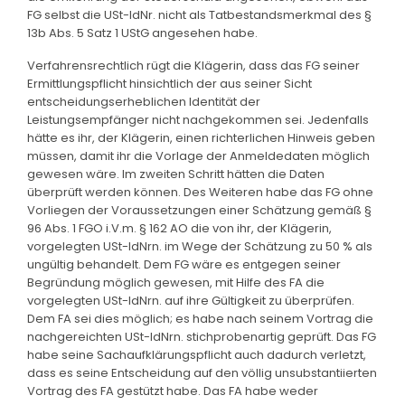
FG selbst die USt-IdNr. nicht als Tatbestandsmerkmal des §
13b Abs. 5 Satz 1 UStG angesehen habe.
Verfahrensrechtlich rügt die Klägerin, dass das FG seiner
Ermittlungspflicht hinsichtlich der aus seiner Sicht
entscheidungserheblichen Identität der
Leistungsempfänger nicht nachgekommen sei. Jedenfalls
hätte es ihr, der Klägerin, einen richterlichen Hinweis geben
müssen, damit ihr die Vorlage der Anmeldedaten möglich
gewesen wäre. Im zweiten Schritt hätten die Daten
überprüft werden können. Des Weiteren habe das FG ohne
Vorliegen der Voraussetzungen einer Schätzung gemäß §
96 Abs. 1 FGO i.V.m. § 162 AO die von ihr, der Klägerin,
vorgelegten USt-IdNrn. im Wege der Schätzung zu 50 % als
ungültig behandelt. Dem FG wäre es entgegen seiner
Begründung möglich gewesen, mit Hilfe des FA die
vorgelegten USt-IdNrn. auf ihre Gültigkeit zu überprüfen.
Dem FA sei dies möglich; es habe nach seinem Vortrag die
nachgereichten USt-IdNrn. stichprobenartig geprüft. Das FG
habe seine Sachaufklärungspflicht auch dadurch verletzt,
dass es seine Entscheidung auf den völlig unsubstantiierten
Vortrag des FA gestützt habe. Das FA habe weder