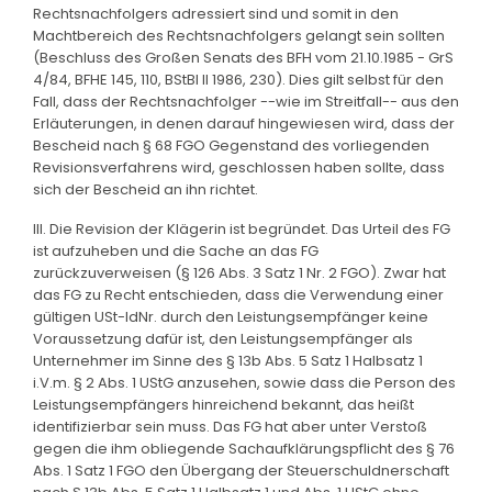
Rechtsnachfolgers adressiert sind und somit in den
Machtbereich des Rechtsnachfolgers gelangt sein sollten
(Beschluss des Großen Senats des BFH vom 21.10.1985 - GrS
4/84, BFHE 145, 110, BStBl II 1986, 230). Dies gilt selbst für den
Fall, dass der Rechtsnachfolger --wie im Streitfall-- aus den
Erläuterungen, in denen darauf hingewiesen wird, dass der
Bescheid nach § 68 FGO Gegenstand des vorliegenden
Revisionsverfahrens wird, geschlossen haben sollte, dass
sich der Bescheid an ihn richtet.
III. Die Revision der Klägerin ist begründet. Das Urteil des FG
ist aufzuheben und die Sache an das FG
zurückzuverweisen (§ 126 Abs. 3 Satz 1 Nr. 2 FGO). Zwar hat
das FG zu Recht entschieden, dass die Verwendung einer
gültigen USt-IdNr. durch den Leistungsempfänger keine
Voraussetzung dafür ist, den Leistungsempfänger als
Unternehmer im Sinne des § 13b Abs. 5 Satz 1 Halbsatz 1
i.V.m. § 2 Abs. 1 UStG anzusehen, sowie dass die Person des
Leistungsempfängers hinreichend bekannt, das heißt
identifizierbar sein muss. Das FG hat aber unter Verstoß
gegen die ihm obliegende Sachaufklärungspflicht des § 76
Abs. 1 Satz 1 FGO den Übergang der Steuerschuldnerschaft