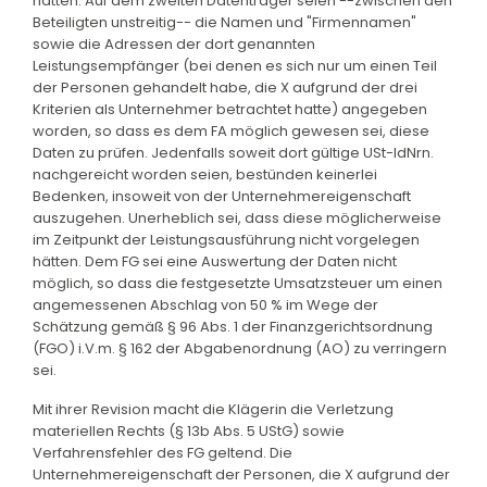
hätten. Auf dem zweiten Datenträger seien --zwischen den
Beteiligten unstreitig-- die Namen und "Firmennamen"
sowie die Adressen der dort genannten
Leistungsempfänger (bei denen es sich nur um einen Teil
der Personen gehandelt habe, die X aufgrund der drei
Kriterien als Unternehmer betrachtet hatte) angegeben
worden, so dass es dem FA möglich gewesen sei, diese
Daten zu prüfen. Jedenfalls soweit dort gültige USt-IdNrn.
nachgereicht worden seien, bestünden keinerlei
Bedenken, insoweit von der Unternehmereigenschaft
auszugehen. Unerheblich sei, dass diese möglicherweise
im Zeitpunkt der Leistungsausführung nicht vorgelegen
hätten. Dem FG sei eine Auswertung der Daten nicht
möglich, so dass die festgesetzte Umsatzsteuer um einen
angemessenen Abschlag von 50 % im Wege der
Schätzung gemäß § 96 Abs. 1 der Finanzgerichtsordnung
(FGO) i.V.m. § 162 der Abgabenordnung (AO) zu verringern
sei.
Mit ihrer Revision macht die Klägerin die Verletzung
materiellen Rechts (§ 13b Abs. 5 UStG) sowie
Verfahrensfehler des FG geltend. Die
Unternehmereigenschaft der Personen, die X aufgrund der