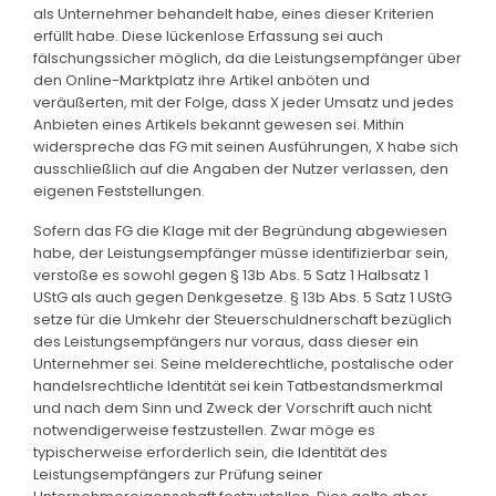
als Unternehmer behandelt habe, eines dieser Kriterien
erfüllt habe. Diese lückenlose Erfassung sei auch
fälschungssicher möglich, da die Leistungsempfänger über
den Online-Marktplatz ihre Artikel anböten und
veräußerten, mit der Folge, dass X jeder Umsatz und jedes
Anbieten eines Artikels bekannt gewesen sei. Mithin
widerspreche das FG mit seinen Ausführungen, X habe sich
ausschließlich auf die Angaben der Nutzer verlassen, den
eigenen Feststellungen.
Sofern das FG die Klage mit der Begründung abgewiesen
habe, der Leistungsempfänger müsse identifizierbar sein,
verstoße es sowohl gegen § 13b Abs. 5 Satz 1 Halbsatz 1
UStG als auch gegen Denkgesetze. § 13b Abs. 5 Satz 1 UStG
setze für die Umkehr der Steuerschuldnerschaft bezüglich
des Leistungsempfängers nur voraus, dass dieser ein
Unternehmer sei. Seine melderechtliche, postalische oder
handelsrechtliche Identität sei kein Tatbestandsmerkmal
und nach dem Sinn und Zweck der Vorschrift auch nicht
notwendigerweise festzustellen. Zwar möge es
typischerweise erforderlich sein, die Identität des
Leistungsempfängers zur Prüfung seiner