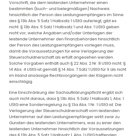
Vorschrift, die dem leistenden Unternehmer einen
bestimmten (buch- und belegmäßigen) Nachweis
hinsichtlich der Person des Leistungsempfängers im Sinne
des § 13b Abs. 5 Satz 1 Halbsatz 1 UStG auferlegt, gibt es
nicht. § 13b Abs. 5 Satz 1 Halbsatz 1 und Abs. 1 UStG geben
nicht vor, welche Angaben und/oder Unterlagen der
leistende Unternehmer den Finanzbehörden hinsichtlich
der Person des Leistungsempfängers vorlegen muss,
damit die Voraussetzungen für eine Verlagerung der
Steuerschuldnerschaft als erfüllt angesehen werden.
Solche Vorgaben enthält auch § 22 Abs. 2 Nr. 8 UStG nicht. §
14 Abs. 4 UStG ist gemäß § 14 Abs. 7 Satz 1 UStG für X als nicht
im Inland ansässige Rechtsvorgängerin der Klägerin nicht
einschlägig.
Eine Einschränkung der Sachaufklärungspflicht ergibt sich
auch nicht daraus, dass § 13b Abs. 5 Satz 1 Halbsatz 1, Abs. 1
UStG eine Sonderregelung zu § 13a Abs. 1 Nr. 1 UStG ist. Die
Verlagerung der Steuerschuldnerschaft vom leistenden
Unternehmer auf den Leistungsempfänger wirkt zwar zu
Gunsten des leistenden Unternehmers, was zu einer den
leistenden Unternehmer hinsichtlich der Voraussetzungen
des § 13b Abs. 5 Satz 1 Halbsatz 1, Abs. 1 UStG treffenden