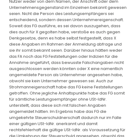
Nutzer weder von dem Namen, der Anschrift oder dem
Unternehmensgegenstand im Einzelnen bekannt gewesen
seien. Nicht die Person des Leistungsempfängers sei
entscheidend, sondern dessen Unternehmereigenschaft.
Soweit das FG ausführe, es sei davon auszugehen, dass
dies auch für X gegolten habe, verstoße es auch gegen
Denkgesetze, denn es habe selbst festgestellt, dass X
diese Angaben im Rahmen der Anmeldung abfrage und
sie ihr somit bekannt seien. Darüber hinaus hätten weder
das FA noch das FG Feststellungen oder Indizien für die
Annahme angeführt, dass bewusste Falschangaben nicht
ausgeschlossen werden könnten oder X eine namentlich
angemeldete Person als Unternehmer angesehen habe,
obwohl sie kein Unternehmer gewesen sei. Auch zur
Strohmanneigenschaft habe das FG keine Feststellungen
getroffen. Ohne jegliche Anhaltspunkte habe das FG somit
für sämtliche Leistungsempfänger ohne USt-IdNr.
unterstellt, dass diese sich mit falschen Angaben
angemeldet hätten. Im Ergebnis habe das FG die
umgekehrte Steuerschuldnerschaft dadurch nur im Falle
einer gültigen USt-IdNr. anerkannt und damit
rechtsfehlerhaft die gültige USt-IdNr. als Voraussetzung für
die Umkehrung der Steuerschuld angesehen, obwohl das