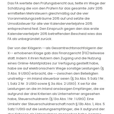
Das FA wertete den Prüfungsbericht aus, teilte im Wege der
Schätzung die von den Prüfern für das gesamte Jahr 2015
ermittelten Mehrsteuern gleichmäßig auf die vier
Voranmeldungszeiträume 2015 auf und setzte die
Umsatzsteuer für alle vier Kalendervierteljahre 2015
entsprechend fest. Den Einspruch gegen den das erste
Kalendervierteljahr 2015 betreffenden Bescheid wies das
FA als unbegründet zurück.
Der von der Klägerin --als Gesamtrechtsnachfolgerin der
X-- erhobenen Klage gab das Finanzgericht (FG) teilweise
statt. Indem X ihren Nutzern den Zugang und die Nutzung
eines Online-Marktplatzes zur Verfügung gestellt habe,
habe sie auf elektronischem Wege sonstige Leistungen (§
3 Abs. 9 UStG) erbracht, die --zwischen den Beteiligten
unstreitig-- im Inland steuerbar seien (§ 3a Abs. 5 Satz 1 Nr.
1, Satz 2 Nr. 3 UStG sowie § 3a Abs. 2 UStG). X sei für die
Leistungen an die im Inland ansässigen Empfänger, die sie
aufgrund der drei Kriterien als Unternehmer angesehen
habe, Steuerschuldnerin (§ 13a Abs. 1 Nr. 1 UStG). Eine
Umkehr der Steuerschuldnerschaft nach § 13b Abs. 1, Abs. 5
Satz 1 UStG auf die Leistungsempfänger, die X aufgrund der