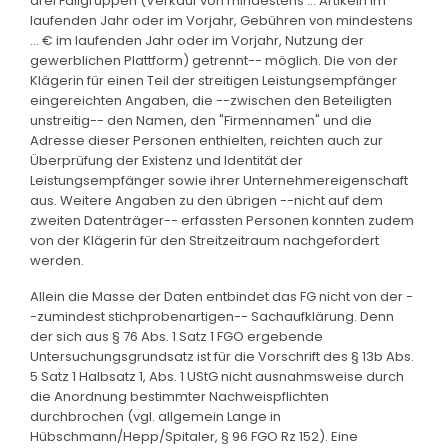
drei Fallgruppen (Verkauf von mindestens ... Artikeln im
laufenden Jahr oder im Vorjahr, Gebühren von mindestens
... € im laufenden Jahr oder im Vorjahr, Nutzung der
gewerblichen Plattform) getrennt-- möglich. Die von der
Klägerin für einen Teil der streitigen Leistungsempfänger
eingereichten Angaben, die --zwischen den Beteiligten
unstreitig-- den Namen, den "Firmennamen" und die
Adresse dieser Personen enthielten, reichten auch zur
Überprüfung der Existenz und Identität der
Leistungsempfänger sowie ihrer Unternehmereigenschaft
aus. Weitere Angaben zu den übrigen --nicht auf dem
zweiten Datenträger-- erfassten Personen konnten zudem
von der Klägerin für den Streitzeitraum nachgefordert
werden.
Allein die Masse der Daten entbindet das FG nicht von der -
-zumindest stichprobenartigen-- Sachaufklärung. Denn
der sich aus § 76 Abs. 1 Satz 1 FGO ergebende
Untersuchungsgrundsatz ist für die Vorschrift des § 13b Abs.
5 Satz 1 Halbsatz 1, Abs. 1 UStG nicht ausnahmsweise durch
die Anordnung bestimmter Nachweispflichten
durchbrochen (vgl. allgemein Lange in
Hübschmann/Hepp/Spitaler, § 96 FGO Rz 152). Eine