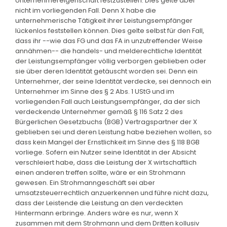
Unternehmereigenschaft festzustellen. Dies gelte aber
nicht im vorliegenden Fall. Denn X habe die
unternehmerische Tätigkeit ihrer Leistungsempfänger
lückenlos feststellen können. Dies gelte selbst für den Fall,
dass ihr --wie das FG und das FA in unzutreffender Weise
annähmen-- die handels- und melderechtliche Identität
der Leistungsempfänger völlig verborgen geblieben oder
sie über deren Identität getäuscht worden sei. Denn ein
Unternehmer, der seine Identität verdecke, sei dennoch ein
Unternehmer im Sinne des § 2 Abs. 1 UStG und im
vorliegenden Fall auch Leistungsempfänger, da der sich
verdeckende Unternehmer gemäß § 116 Satz 2 des
Bürgerlichen Gesetzbuchs (BGB) Vertragspartner der X
geblieben sei und deren Leistung habe beziehen wollen, so
dass kein Mangel der Ernstlichkeit im Sinne des § 118 BGB
vorliege. Sofern ein Nutzer seine Identität in der Absicht
verschleiert habe, dass die Leistung der X wirtschaftlich
einen anderen treffen sollte, wäre er ein Strohmann
gewesen. Ein Strohmanngeschäft sei aber
umsatzsteuerrechtlich anzuerkennen und führe nicht dazu,
dass der Leistende die Leistung an den verdeckten
Hintermann erbringe. Anders wäre es nur, wenn X
zusammen mit dem Strohmann und dem Dritten kollusiv