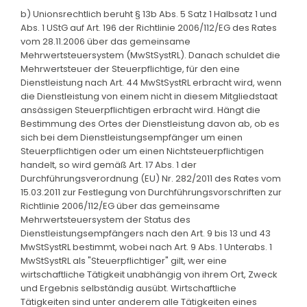
b) Unionsrechtlich beruht § 13b Abs. 5 Satz 1 Halbsatz 1 und
Abs. 1 UStG auf Art. 196 der Richtlinie 2006/112/EG des Rates
vom 28.11.2006 über das gemeinsame
Mehrwertsteuersystem (MwStSystRL). Danach schuldet die
Mehrwertsteuer der Steuerpflichtige, für den eine
Dienstleistung nach Art. 44 MwStSystRL erbracht wird, wenn
die Dienstleistung von einem nicht in diesem Mitgliedstaat
ansässigen Steuerpflichtigen erbracht wird. Hängt die
Bestimmung des Ortes der Dienstleistung davon ab, ob es
sich bei dem Dienstleistungsempfänger um einen
Steuerpflichtigen oder um einen Nichtsteuerpflichtigen
handelt, so wird gemäß Art. 17 Abs. 1 der
Durchführungsverordnung (EU) Nr. 282/2011 des Rates vom
15.03.2011 zur Festlegung von Durchführungsvorschriften zur
Richtlinie 2006/112/EG über das gemeinsame
Mehrwertsteuersystem der Status des
Dienstleistungsempfängers nach den Art. 9 bis 13 und 43
MwStSystRL bestimmt, wobei nach Art. 9 Abs. 1 Unterabs. 1
MwStSystRL als "Steuerpflichtiger" gilt, wer eine
wirtschaftliche Tätigkeit unabhängig von ihrem Ort, Zweck
und Ergebnis selbständig ausübt. Wirtschaftliche
Tätigkeiten sind unter anderem alle Tätigkeiten eines