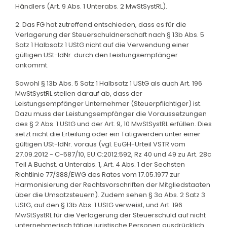
Händlers (Art. 9 Abs. 1 Unterabs. 2 MwStSystRL).
2. Das FG hat zutreffend entschieden, dass es für die
Verlagerung der Steuerschuldnerschaft nach § 13b Abs. 5
Satz 1 Halbsatz 1 UStG nicht auf die Verwendung einer
gültigen USt-IdNr. durch den Leistungsempfänger
ankommt.
Sowohl § 13b Abs. 5 Satz 1 Halbsatz 1 UStG als auch Art. 196
MwStSystRL stellen darauf ab, dass der
Leistungsempfänger Unternehmer (Steuerpflichtiger) ist.
Dazu muss der Leistungsempfänger die Voraussetzungen
des § 2 Abs. 1 UStG und der Art. 9, 10 MwStSystRL erfüllen. Dies
setzt nicht die Erteilung oder ein Tätigwerden unter einer
gültigen USt-IdNr. voraus (vgl. EuGH-Urteil VSTR vom
27.09.2012 - C-587/10, EU:C:2012:592, Rz 40 und 49 zu Art. 28c
Teil A Buchst. a Unterabs. 1, Art. 4 Abs. 1 der Sechsten
Richtlinie 77/388/EWG des Rates vom 17.05.1977 zur
Harmonisierung der Rechtsvorschriften der Mitgliedstaaten
über die Umsatzsteuern). Zudem sehen § 3a Abs. 2 Satz 3
UStG, auf den § 13b Abs. 1 UStG verweist, und Art. 196
MwStSystRL für die Verlagerung der Steuerschuld auf nicht
unternehmerisch tätige juristische Personen ausdrücklich