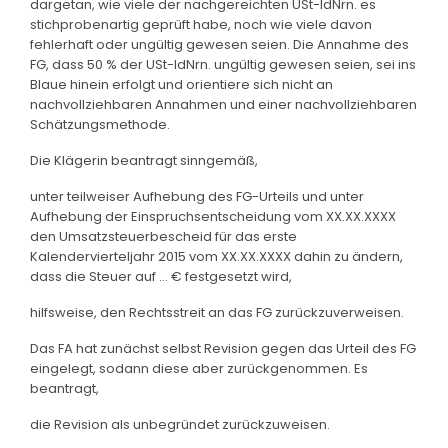
dargetan, wie viele der nachgereichten USt-IdNrn. es
stichprobenartig geprüft habe, noch wie viele davon
fehlerhaft oder ungültig gewesen seien. Die Annahme des
FG, dass 50 % der USt-IdNrn. ungültig gewesen seien, sei ins
Blaue hinein erfolgt und orientiere sich nicht an
nachvollziehbaren Annahmen und einer nachvollziehbaren
Schätzungsmethode.
Die Klägerin beantragt sinngemäß,
unter teilweiser Aufhebung des FG-Urteils und unter
Aufhebung der Einspruchsentscheidung vom XX.XX.XXXX
den Umsatzsteuerbescheid für das erste
Kalendervierteljahr 2015 vom XX.XX.XXXX dahin zu ändern,
dass die Steuer auf ... € festgesetzt wird,
hilfsweise, den Rechtsstreit an das FG zurückzuverweisen.
Das FA hat zunächst selbst Revision gegen das Urteil des FG
eingelegt, sodann diese aber zurückgenommen. Es
beantragt,
die Revision als unbegründet zurückzuweisen.