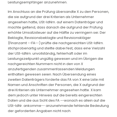
Leistungsempfänger anzunehmen.
Im Anschluss an die Prüfung übersandte X zu den Personen,
die sie aufgrund der drei Kriterien als Unternehmer
angesehen hatte, USt-IdNrn. auf einem Datenträger und
machte geltend, dass danach die aufgrund der Prüfung
erhöhte Umsatzsteuer auf die Hälfte zu verringern sei. Der
Beklagte, Revisionsbeklagte und Revisionskläger
(Finanzamt --FA--) prüfte die nachgereichten USt-IdNrn.
stichprobenartig und stellte dabei fest, dass eine Vielzahl
der USt-IdNrn. unvollständig, fehlerhaft oder im
Leistungszeitpunkt ungültig gewesen und im Übrigen die
nachgereichten Nummern nicht in den von X
anzufertigenden zusammenfassenden Meldungen
enthalten gewesen seien. Nach Übersendung eines
zweiten Datenträgers forderte das FA von X eine Liste mit
Namen und Anschriften der Personen, die X aufgrund der
drei Kriterien als Unternehmer angesehen hatte. X kam
dem jedoch unter Hinweis auf die bereits eingereichten
Daten und die aus Sicht des FA --wonach es allein auf die
USt-IdNr. ankomme-- anzunehmende fehlende Bedeutung
der geforderten Angaben nicht nach.