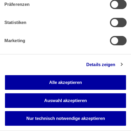
Präferenzen
4. Die Sache ist an das FG zurückzuverweisen, da der
erkennende Senat die erforderliche Sachaufklärung in
einem Revisionsverfahren nicht nachholen kann. Diese ist
Statistiken
erforderlich, da an der Vollständigkeit und Richtigkeit der
von der Klägerin mitgeteilten Angaben insoweit insgesamt
Zweifel bestehen, als das FA geltend gemacht hat, dass die
Marketing
auf dem ersten Datenträger nachgereichten USt-IdNrn. der
Leistungsempfänger teilweise unvollständig, fehlerhaft
oder im Leistungszeitpunkt ungültig gewesen seien.
Details zeigen
Alle akzeptieren
Auswahl akzeptieren
Nur technisch notwendige akzeptieren
Bundeskanzlerplatz 2
53113 Bonn