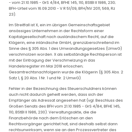
- vom 21.10.1985 - GrS 4/84, BFHE 145, 110, BStBl II 1986, 230;
BFH-Urteil vom 16.09.2010 - V R 51/09, BFH/NV 2011, 569, Rz
23).
Im Streitfall ist X, ein im übrigen Gemeinschaftsgebiet
ansässiges Unternehmen in der Rechtsform einer
Kapitalgesellschaft nach ausländischem Recht, auf die
Klägerin, eine inländische GmbH, grenzüberschreitend im
Sinne des § 305 Abs. 1 des Umwandlungsgesetzes (UmwG)
verschmolzen worden. X als selbständige Rechtsperson ist
mit der Eintragung der Verschmelzung in das
Handelsregister im Mai 2018 erloschen;
Gesamtrechtsnachfolgerin wurde die Klägerin (§ 305 Abs. 2
Satz 1, § 20 Abs. 1 Nr. 1 und Nr. 2 UmwG).
Fehler in der Bezeichnung des Steuerschuldners können
auch nicht dadurch geheilt werden, dass sich der
Empfänger als Adressat angesehen hat (vgl. Beschluss des
Großen Senats des BFH vom 21.10.1985 - GrS 4/84, BFHE 145,
110, BStBl II 1986, 230). Verwaltungsakte, die die
Finanzbehörde nach dem Erlöschen an den
Rechtsvorgänger gerichtet hat, sind deshalb selbst dann
rechtsunwirksam, wenn sie an den Prozessvertreter des