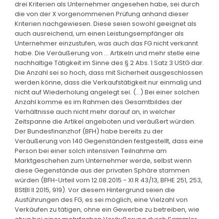
drei Kriterien als Unternehmer angesehen habe, sei durch
die von der X vorgenommenen Prüfung anhand dieser
Kriterien nachgewiesen. Diese seien sowohl geeignet als
auch ausreichend, um einen Leistungsempfänger als
Unternehmer einzustufen, was auch das FG nicht verkannt
habe. Die Veräußerung von ... Artikeln und mehr stelle eine
nachhaltige Tätigkeit im Sinne des § 2 Abs. 1 Satz 3 UStG dar.
Die Anzahl sei so hoch, dass mit Sicherheit ausgeschlossen
werden könne, dass die Verkaufstätigkeit nur einmalig und
nicht auf Wiederholung angelegt sei. (...) Bei einer solchen
Anzahl komme es im Rahmen des Gesamtbildes der
Verhältnisse auch nicht mehr darauf an, in welcher
Zeitspanne die Artikel angeboten und veräußert würden.
Der Bundesfinanzhof (BFH) habe bereits zu der
Veräußerung von 140 Gegenständen festgestellt, dass eine
Person bei einer solch intensiven Teilnahme am
Marktgeschehen zum Unternehmer werde, selbst wenn
diese Gegenstände aus der privaten Sphäre stammen
würden (BFH-Urteil vom 12.08.2015 - XI R 43/13, BFHE 251, 253,
BStBl II 2015, 919). Vor diesem Hintergrund seien die
Ausführungen des FG, es sei möglich, eine Vielzahl von
Verkäufen zu tätigen, ohne ein Gewerbe zu betreiben, wie