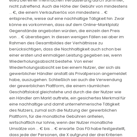
etwa bei einer mehrfachen Veräußerung durch Sammler,
nicht zutreffend. Auch die Höhe der Gebühr von mindestens
... €, die einem Verkaufserlös von mindestens ... €
entspreche, weise auf eine nachhaltige Tätigkeit hin. Zwar
könne es vorkommen, dass auf dem Online-Marktplatz
Gegenstände angeboten würden, die einzeln den Preis
von ... € überstiegen. In diesen wenigen Fällen sei aber im
Rahmen des Gesamtbildes der Verhältnisse zu
berücksichtigen, dass die Nachhaltigkeit auch schon bei
einer ersten und einmaligen Leistung gegeben sei, wenn
Wiederholungsabsicht bestehe. Von einer
Wiederholungsabsicht sei bei einem Nutzer, der sich als
gewerblicher Händler anstatt als Privatperson angemeldet
habe, auszugehen. Schließlich sei auch die Verwendung
der gewerblichen Plattform, die einem räumlichen
Geschäftslokal gleichstehe und durch die der Nutzer wie
ein Händler am Markt auftrete, ein gesichertes Merkmal für
eine nachhaltige und damit unternehmerische Tätigkeit
des Nutzers, zumal sich die Nutzung der gewerblichen
Plattform, für die monatliche Gebühren anfielen,
wirtschaftlich nur lohne, wenn der Nutzer monatliche
Umsätze von ... € bis ... € erwarte. Das FG habe festgestellt,
dass jede der Personen, die X aufgrund der drei Kriterien