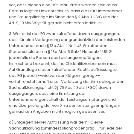
vor, dass diesen eine USt-IdNr. erteilt worden sein muss.
Daraus folgt im Umkehrschluss, dass dies für Unternehmer
und Steuerpflichtige im Sinne des § 2 Abs. 1 UStG und der
Art. 9, 10 MwStSystRL gerade nicht erforderlich ist.
3. Weiter ist das FG zwar zutreffend davon ausgegangen,
dass für eine Verlagerung der grundsätzlich den leistenden
Unternehmer nach § 13a Abs. 1 Nr. 1 UStG treffenden
Steuerschuld durch § 13b Abs. 5 Satz 1 Halbsatz 1 UStG
jedenfalls die Person des Leistungsempfängers
hinreichend bekannt, das heißt identifizierbar sein muss.
Auf Grundlage dieser zutreffenden Rechtsauffassung ist
das FG jedoch --wie von der Klägerin gerügt--
verfahrensfehlerhaft unter Verletzung der ihm obliegenden
Sachaufklärungspflicht (§ 76 Abs. 1 Satz 1 FGO) davon
ausgegangen, dass eine Ermittlung der
Unternehmereigenschaft der Leistungsempfänger und
eine Überprüfung der von X zu den Leistungsempfängern
gemachten Angaben nicht möglich gewesen sei.
a) Entgegen seiner Auffassung war dem FG eine
Sachaufklärung zumindest stichprobenartig --für jede der