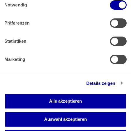
Impressum
 | 
Datenschutz
Notwendig
Präferenzen
Zahlung & Versand
Rücksendungen/Widerrufsbelehrung
Muster Widerrufsformular (PDF)
Statistiken
Remissionsbedingungen für den Handel
Kündigungsformular
Marketing
Barrierefreiheit
Details zeigen
Newsletter
Mediadaten
Alle akzeptieren
Media-Center
Auswahl akzeptieren