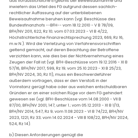
das voraussichtliche Ergebnis der Beweisaufnahme und
inwiefern das Urteil des FG aufgrund dessen sachlich-
rechtlicher Auffassung auf der unterbliebenen
Beweisaufnahme beruhen kann (vgl. Beschlüsse des
Bundesfinanzhofs --BFH-- vom 18.12.2010 - V B 78/09,
BFH/NV 2011, 622, Rz 10; vom 07.03.2023 - VI B 4/22,
Höchstrichterliche Finanzrechtsprechung 2023, 669, Rz 16,
m.w.N.). Wird die Verletzung von Verfahrensvorschriften
geltend gemacht, auf deren Beachtung der Betroffene
verzichten kann, wie dies bei der Nichtvernehmung eines
Zeugen der Fall ist (vgl. BFH-Beschlüsse vom 19.12.2016 - XI B
57/16, BFH/NV 2017, 599, Rz 19; vom 25.10.2023 - XI B 25/23,
BFH/NV 2024, 30, Rz 11), muss ein Beschwerdeführer
außerdem vortragen, dass er den Verstoß in der
Vorinstanz gerügt habe oder aus welchen entschuldbaren
Gründen er an einer solchen Rüge vor dem FG gehindert
gewesen sei (vgl. BFH-Beschlüsse vom 14.08.2000 - VII B
87/00, BFH/NV 2001, 147, unter 1.; vom 05.12.2013 - XI B 1/13,
BFH/NV 2014, 547, Rz 9; vom 11.08.2023 - VI B 74/22, BFH/NV
2023, 1221, Rz 33; vom 14.02.2024 - VIII B 108/22, BFH/NV 2024,
524, Rz 14).
b) Diesen Anforderungen genügt die