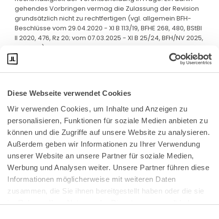
gehendes Vorbringen vermag die Zulassung der Revision
grundsätzlich nicht zu rechtfertigen (vgl. allgemein BFH-
Beschlüsse vom 29.04.2020 - XI B 113/19, BFHE 268, 480, BStBl
II 2020, 476, Rz 20; vom 07.03.2025 - XI B 25/24, BFH/NV 2025,
529, Rz 7).
Diese Webseite verwendet Cookies
Wir verwenden Cookies, um Inhalte und Anzeigen zu 
personalisieren, Funktionen für soziale Medien anbieten zu 
können und die Zugriffe auf unsere Website zu analysieren. 
Außerdem geben wir Informationen zu Ihrer Verwendung 
unserer Website an unsere Partner für soziale Medien, 
Bundeskanzlerplatz 2
Werbung und Analysen weiter. Unsere Partner führen diese 
53113 Bonn
Informationen möglicherweise mit weiteren Daten 
zusammen, die Sie ihnen bereitgestellt haben oder die sie 
Pressemitteilungen
AGB
|
im Rahmen Ihrer Nutzung der Dienste gesammelt haben.
Impressum
Datenschutz
|
Einwilligungsauswahl