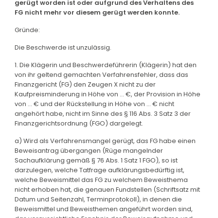
gerügt worden ist oder aufgrund des Verhaltens des
FG nicht mehr vor diesem gerügt werden konnte.
Gründe:
Die Beschwerde ist unzulässig.
1. Die Klägerin und Beschwerdeführerin (Klägerin) hat den
von ihr geltend gemachten Verfahrensfehler, dass das
Finanzgericht (FG) den Zeugen X nicht zu der
Kaufpreisminderung in Höhe von ... €, der Provision in Höhe
von ... € und der Rückstellung in Höhe von ... € nicht
angehört habe, nicht im Sinne des § 116 Abs. 3 Satz 3 der
Finanzgerichtsordnung (FGO) dargelegt.
a) Wird als Verfahrensmangel gerügt, das FG habe einen
Beweisantrag übergangen (Rüge mangelnder
Sachaufklärung gemäß § 76 Abs. 1 Satz 1 FGO), so ist
darzulegen, welche Tatfrage aufklärungsbedürftig ist,
welche Beweismittel das FG zu welchem Beweisthema
nicht erhoben hat, die genauen Fundstellen (Schriftsatz mit
Datum und Seitenzahl, Terminprotokoll), in denen die
Beweismittel und Beweisthemen angeführt worden sind,