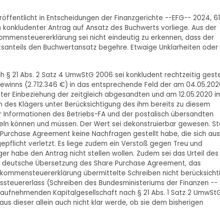
eröffentlicht in Entscheidungen der Finanzgerichte --EFG-- 2024, 6
n konkludenter Antrag auf Ansatz des Buchwerts vorliege. Aus der
mensteuererklärung sei nicht eindeutig zu erkennen, dass der
santeils den Buchwertansatz begehre. Etwaige Unklarheiten oder
ach § 21 Abs. 2 Satz 4 UmwStG 2006 sei konkludent rechtzeitig geste
ewinns (2.712.346 €) in das entsprechende Feld der am 04.05.202
nter Einbeziehung der zeitgleich abgesandten und am 12.05.2020 i
 des Klägers unter Berücksichtigung des ihm bereits zu diesem
 Informationen des Betriebs-FA und der postalisch übersandten
ln können und müssen. Der Wert sei dekonstruierbar gewesen. St
 Purchase Agreement keine Nachfragen gestellt habe, die sich aus
pflicht verletzt. Es liege zudem ein Verstoß gegen Treu und
ger habe den Antrag nicht stellen wollen. Zudem sei das Urteil des
e deutsche Übersetzung des Share Purchase Agreement, das
nkommensteuererklärung übermittelte Schreiben nicht berücksicht
steuererlass (Schreiben des Bundesministeriums der Finanzen --
 der aufnehmenden Kapitalgesellschaft nach § 21 Abs. 1 Satz 2 UmwSt
aus dieser allein auch nicht klar werde, ob sie dem bisherigen