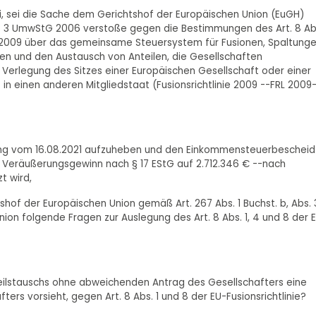
i, sei die Sache dem Gerichtshof der Europäischen Union (EuGH)
tz 3 UmwStG 2006 verstoße gegen die Bestimmungen des Art. 8 Abs
10.2009 über das gemeinsame Steuersystem für Fusionen, Spaltunge
en und den Austausch von Anteilen, die Gesellschaften
 Verlegung des Sitzes einer Europäischen Gesellschaft oder einer
n einen anderen Mitgliedstaat (Fusionsrichtlinie 2009 --FRL 2009-
ung vom 16.08.2021 aufzuheben und den Einkommensteuerbescheid
 Veräußerungsgewinn nach § 17 EStG auf 2.712.346 € --nach
t wird,
hof der Europäischen Union gemäß Art. 267 Abs. 1 Buchst. b, Abs. 
ion folgende Fragen zur Auslegung des Art. 8 Abs. 1, 4 und 8 der 
nteilstauschs ohne abweichenden Antrag des Gesellschafters eine
s vorsieht, gegen Art. 8 Abs. 1 und 8 der EU-Fusionsrichtlinie?