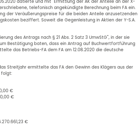
.2020 datierte und mit "Ermittlung der AK der Anteile an der X-
überschriebene, telefonisch angekündigte Berechnung beim FA ein.
nung der Veräußerungspreise für die beiden Anteile anzusetzenden
osten beziffert. Soweit die Gegenleistung in Aktien der Y-S.A.
ierung des Antrags nach § 21 Abs. 2 Satz 3 UmwStG", in der sie
um Bestätigung baten, dass ein Antrag auf Buchwertfortführung
ittelte das Betriebs-FA dem FA am 12.08.2020 die deutsche
s Streitjahr ermittelte das FA den Gewinn des Klägers aus der
folgt:
00,00 €
00,00 €
6.270.661,23 €