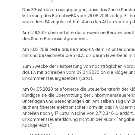
Das FG ist davon ausgegangen, dass das Share Purchas
Mitteilung des Betriebs-FA vom 29.08.2019 vorlag. Es h
wann dem FA zugeleitet hat. Auch den Akten vermag d
Am 12.11.2019 übermittelte der steuerliche Berater des 
des Share Purchase Agreement.
Am 10.12.2019 teilte das Betriebs-FA dem FA unter and
mit und bezeichnete die Y-S.A. als deren Erwerberin mit 
Zum Zwecke der Festsetzung von nachträglichen Voraus
das FA mit Schreiben vom 09.04.2020 an die Kläger u
Einkommensteuergesetzes (EStG).
Am 04.05.2020 telefonierte die Steuerberaterin der Kl
kündigte sie die Übermittlung der Einkommensteuererk
Unterlagen und Berechnungen an. Am selben Tag um 20:
authentifizierter elektronischer Form an das FA übermi
Anteilen nach § 17 EStG in Höhe von 2.712.346 € erklär
Einkommensteuererklärung nicht. In der Rubrik "Angab
nachgereicht."