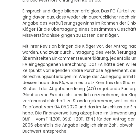
Die Buchwertfortführung lehnte es ab.
Einspruch und Klage blieben erfolglos. Das FG (Urteil v
ging davon aus, dass weder ein ausdrücklicher noch ei
Angabe des Veräußerungsgewinns im Rahmen der Einkom
Kläger für die Übertragung eines bestimmten Geschäft
Missverständnisse gingen zu Lasten der Kläger.
Mit ihrer Revision bringen die Kläger vor, der Antrag n
worden, und zwar durch Eintragung des Veräußerungsg
übermittelten Einkommensteuererklärung, jedenfalls u
FA eingegangenen Berechnung. Das FA hätte den Willen
Zeitpunkt vorliegenden Share Purchase Agreement, der
Berechnungsunterlagen im Wege der Auslegung ermitte
dessen habe das FA, wenn es trotz Kenntnis des Share
89 Abs. 1 der Abgabenordnung (AO) ergebende Fürsorge
Glauben vor. Es sei nicht ernstlich anzunehmen, der Klä
verfahrensfehlerhaft zu Stande gekommen, weil es di
Telefonat vom 04.05.2020 und das im Anschluss zur Ei
habe. Die Finanzverwaltung akzeptiere im Umwandlungs
BMF-- vom 11.11.2011, BStBl I 2011, 1314) für den Antrag
2006 ebenfalls die Angabe lediglich einer Zahl, obwohl 
Buchwert entspreche.