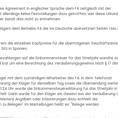
e Agreement in englischer Sprache dem FA zeitgleich mit der
at allerdings keine Feststellungen dazu getroffen, wer diese Urkun
er Senat dies nicht zu entnehmen.
Klägers dem Betriebs-FA die ins Deutsche übersetzten Seiten 1 bis
erem die einzelnen Kaufpreise für die übertragenen Geschäftsante
Sitz in Spanien.
zahlungen auf die Einkommensteuer für das Streitjahr wandte si
nd bat um eine Berechnung des Veräußerungsgewinns nach § 17 de
äger mit dem zuständigen Mitarbeiter des FA. In dem Telefonat
lärung der Kläger für denselben Tag sowie die Übersendung weite
24 Uhr wurde die Einkommensteuererklärung für das Streitjahr in
ttelt. Darin wurde für den Kläger ein Gewinn aus der Veräußerung 
t. Weitere Angaben oder Erläuterungen dazu enthielt die
en zu Belegen" im Mantelbogen heißt es: "Belege werden