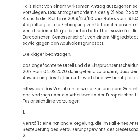
Falls nicht von einem wirksamen Antrag auszugehen se
vorzulegen. Das Antragserfordernis des § 21 Abs. 2 Sa
4 und 8 der Richtlinie 2009/133/EG des Rates vom 19.
Abspaltungen, die Einbringung von Unternehmensanteil
verschiedener Mitgliedstaaten betreffen, sowie für die
Europäischen Genossenschaft von einem Mitgliedstaat i
sowie gegen den Äquivalenzgrundsatz.
Die Kläger beantragen,
das angefochtene Urteil und die Einspruchsentscheid
2019 vom 04.09.2020 dahingehend zu ändern, dass der
Anwendung des Teileinkünfteverfahrens-- herabgesetz
hilfsweise das Verfahren auszusetzen und dem Gerichts
des Vertrags über die Arbeitsweise der Europäischen Un
Fusionsrichtlinie vorzulegen:
1.
Verstößt eine nationale Regelung, die im Fall eines A
Besteuerung des Veräußerungsgewinns des Gesellschafter
2.