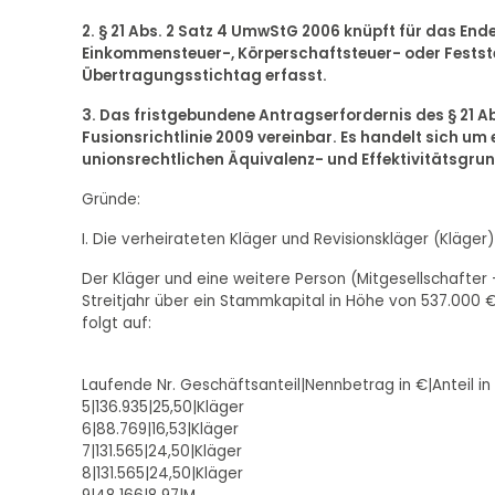
2. § 21 Abs. 2 Satz 4 UmwStG 2006 knüpft für das End
Einkommensteuer-, Körperschaftsteuer- oder Festste
Übertragungsstichtag erfasst.
3. Das fristgebundene Antragserfordernis des § 21 Abs
Fusionsrichtlinie 2009 vereinbar. Es handelt sich um
unionsrechtlichen Äquivalenz- und Effektivitätsgru
Gründe:
I. Die verheirateten Kläger und Revisionskläger (Kläg
Der Kläger und eine weitere Person (Mitgesellschafter
Streitjahr über ein Stammkapital in Höhe von 537.000
folgt auf:
Laufende Nr. Geschäftsanteil|Nennbetrag in €|Anteil in
5|136.935|25,50|Kläger
6|88.769|16,53|Kläger
7|131.565|24,50|Kläger
8|131.565|24,50|Kläger