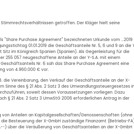
 Stimmrechtsverhältnissen getroffen. Der Kläger hielt seine
 als "Share Purchase Agreement" bezeichneten Urkunde vom ...2019
ngsstichtag 01.01.2019 die Geschäftsanteile Nr. 5, 6 und 9 an die 
 Sitz im Königreich Spanien (Spanien). Als Gegenleistung für die
äger 255 057 neugeschaffene Anteile an der Y-S.A. mit einem
 Geschäftsanteils Nr. 6 sah das Share Purchase Agreement eine
ng von 4.960.000 € vor.
8. die Vereinbarung, den Verkauf der Geschäftsanteile an der X-
 im Sinne des § 21 Abs. 2 Satz 3 des Umwandlungssteuergesetzes i
rchzuführen, soweit dessen Voraussetzungen vorliegen. Dazu
n nach § 21 Abs. 2 Satz 3 UmwStG 2006 erforderlichen Antrag in der
ng von Anteilen an Kapitalgesellschaften/Genossenschaften (ohne
r die Besteuerung der X-GmbH zuständige Finanzamt (Betriebs-FA
A--) über die Veräußerung von Geschäftsanteilen an der X-GmbH