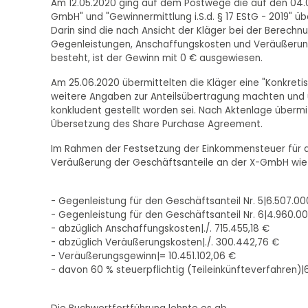
Am 12.05.2020 ging auf dem Postwege die auf den 04.05
GmbH" und "Gewinnermittlung i.S.d. § 17 EStG - 2019" 
Darin sind die nach Ansicht der Kläger bei der Berech
Gegenleistungen, Anschaffungskosten und Veräußerungsk
besteht, ist der Gewinn mit 0 € ausgewiesen.
Am 25.06.2020 übermittelten die Kläger eine "Konkretis
weitere Angaben zur Anteilsübertragung machten und 
konkludent gestellt worden sei. Nach Aktenlage überm
Übersetzung des Share Purchase Agreement.
Im Rahmen der Festsetzung der Einkommensteuer für da
Veräußerung der Geschäftsanteile an der X-GmbH wie 
- Gegenleistung für den Geschäftsanteil Nr. 5|6.507.0
- Gegenleistung für den Geschäftsanteil Nr. 6|4.960.0
- abzüglich Anschaffungskosten|./. 715.455,18 €
- abzüglich Veräußerungskosten|./. 300.442,76 €
- Veräußerungsgewinn|= 10.451.102,06 €
- davon 60 % steuerpflichtig (Teileinkünfteverfahren)|