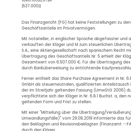
9|48.166|8,97|M
|537.000||
Das Finanzgericht (FG) hat keine Feststellungen zu den
Geschäftsanteile im Privatvermögen.
Mit notarieller, in englischer Sprache abgefasster und
verkauften der Kläger und M zum steuerlichen Übertragu
S.A., eine Aktiengesellschaft nach spanischem Recht mit
Übertragung des Geschäftsanteils Nr. 5 erhielt der Kl
Gesamtwert von 6.507.000 €. Für die Übertragung des
durch Banküberweisung zu entrichtende Kaufpreiszahlu
Ferner enthielt das Share Purchase Agreement in Nr. 6.
GmbH als steuerneutralen, qualifizierten Anteilstausch
der im Streitjahr geltenden Fassung (UmwStG 2006) du
verpflichtete sich der Kläger in Nr. 6.8.1 Buchst. a, de
geltenden Form und Frist zu stellen.
Mit einer "Mitteilung über die Übertragung/Veräußeru
Umwandlungsfälle)" vom 29.08.2019 informierte das fü
den Beklagten und Revisionsbeklagten (Finanzamt --F
durch den Kläger.