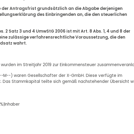
e der Antragsfrist grundsätzlich an die Abgabe derjenigen
llungserklärung des Einbringenden an, die den steuerlichen
. 2 Satz 3 und 4 UmwStG 2006 ist mit Art. 8 Abs. 1, 4 und 8 der
 eine zulässige verfahrensrechtliche Voraussetzung, die den
ndsatz wahrt.
er) wurden im Streitjahr 2019 zur Einkommensteuer zusammenveranla
 --M--) waren Gesellschafter der X-GmbH. Diese verfügte im
 €. Das Stammkapital teilte sich gemäß nachstehender Übersicht w
 %|Inhaber