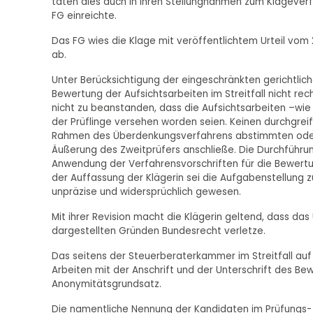
taten dies auch in ihren Stellungnahmen zum Klageverfa
FG einreichte.
Das FG wies die Klage mit veröffentlichtem Urteil vom 
ab.
Unter Berücksichtigung der eingeschränkten gerichtli
Bewertung der Aufsichtsarbeiten im Streitfall nicht rec
nicht zu beanstanden, dass die Aufsichtsarbeiten –wie
der Prüflinge versehen worden seien. Keinen durchgre
Rahmen des Überdenkungsverfahrens abstimmten oder w
Äußerung des Zweitprüfers anschließe. Die Durchführ
Anwendung der Verfahrensvorschriften für die Bewert
der Auffassung der Klägerin sei die Aufgabenstellung z
unpräzise und widersprüchlich gewesen.
Mit ihrer Revision macht die Klägerin geltend, dass d
dargestellten Gründen Bundesrecht verletze.
Das seitens der Steuerberaterkammer im Streitfall auf
Arbeiten mit der Anschrift und der Unterschrift des Be
Anonymitätsgrundsatz.
Die namentliche Nennung der Kandidaten im Prüfungs- 