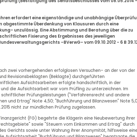
erprüfung (Bestätigung des Senatsbeschlusses vom 08.05.2014 - 
ahren erfordert eine eigenständige und unabhängige Überprüf
sam abgestimmte Überdenkung von Klausuren durch eine
enkung– unzulässig. Eine Abstimmung und Beratung über die zu
schriftlichen Fixierung des Ergebnisses des jeweiligen
undesverwaltungsgerichts –BVerwG– vom 09.10.2012 - 6 B 39.1
 –nach zwei vorhergehenden erfolglosen Versuchen– an der von der
und Revisionsbeklagten (Beklagte) durchgeführten
iftlichen Aufsichtsarbeiten erfolgte handschriftlich, in der
und die Aufsichtsarbeit war vom Prüfling zu unterzeichnen. Im
 schriftlicher Prüfungsleistungen ("Verfahrensrecht und andere
en und Ertrag" Note 4,50; "Buchführung und Bilanzwesen" Note 5,0
.2015 nicht zur mündlichen Prüfung zugelassen.
nanzgericht (FG) begehrte die Klägerin eine Neubewertung ihrer
rrechtsgebiete" sowie "Steuern vom Einkommen und Ertrag" durch
s Gerichts sowie unter Wahrung ihrer Anonymität, hilfsweise ein
ie Aufsichtsarbeit "Buchführung und Bilanzwesen" beantragte die