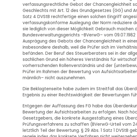
verfassungsrechtliche Gebot der Chancengleichheit so
Geschlechts mit Art. 12 des Grundgesetzes (GG) und Art.
Satz 4 DVStB rechtfertige einen solchen Eingriff anges
verfassungskonforme Auslegung der Norm reduziere d
sie lediglich von dieser Möglichkeit Gebrauch machen d
Bundesverwaltungsgerichts –BVerwG– vom 09.07.1982 - 7
Ausprägung des Gebots der Chancengleichheit in einer
insbesondere deshalb, weil die Prüfer sich im Verhältni
befänden. Der Beruf des Steuerberaters sei in der a
sachlichen Grund ein höheres Verständnis für wirtscha
vorherrschenden Rollenverständnis und der (unterbewu
Prüfer im Rahmen der Bewertung von Aufsichtsarbeiten
männlich– nicht auszunehmen.
Die Beklagtenseite habe zudem im Streitfall das Über
Ergebnis zu einer Rechtswidrigkeit der Bewertungen füh
Entgegen der Auffassung des FG habe das Überdenkung
Bewertung der Aufsichtsarbeiten zu erfolgen. Nach höc
Gesetzgebers, die konkrete Ausgestaltung eines Über
Prüfungsverfahrens zu schaffen (BVerwG-Urteil vom 24.
letztlich Teil der Bewertung. § 29 Abs. 1 Satz 1 DVSt
regele indes das konkrete Verfahren nicht weitergehen