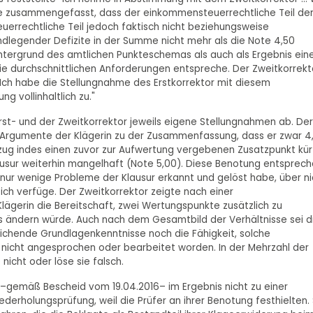
ete zusammengefasst, dass der einkommensteuerrechtliche Teil de
uerrechtliche Teil jedoch faktisch nicht beziehungsweise
dlegender Defizite in der Summe nicht mehr als die Note 4,50
tergrund des amtlichen Punkteschemas als auch als Ergebnis ein
ie durchschnittlichen Anforderungen entspreche. Der Zweitkorrekt
 "Ich habe die Stellungnahme des Erstkorrektor mit diesem
 vollinhaltlich zu."
rst- und der Zweitkorrektor jeweils eigene Stellungnahmen ab. Der
 Argumente der Klägerin zu der Zusammenfassung, dass er zwar 4
ug indes einen zuvor zur Aufwertung vergebenen Zusatzpunkt kü
ausur weiterhin mangelhaft (Note 5,00). Diese Benotung entsprech
nur wenige Probleme der Klausur erkannt und gelöst habe, über ni
ch verfüge. Der Zweitkorrektor zeigte nach einer
ägerin die Bereitschaft, zwei Wertungspunkte zusätzlich zu
s ändern würde. Auch nach dem Gesamtbild der Verhältnisse sei d
ichende Grundlagenkenntnisse noch die Fähigkeit, solche
 nicht angesprochen oder bearbeitet worden. In der Mehrzahl der
nicht oder löse sie falsch.
gemäß Bescheid vom 19.04.2016– im Ergebnis nicht zu einer
rholungsprüfung, weil die Prüfer an ihrer Benotung festhielten. 