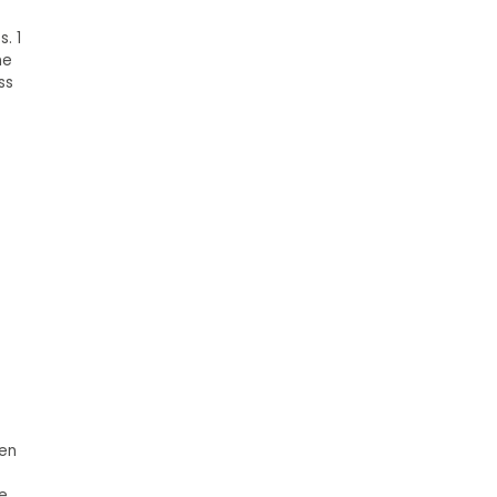
. 1
ne
ss
ien
e