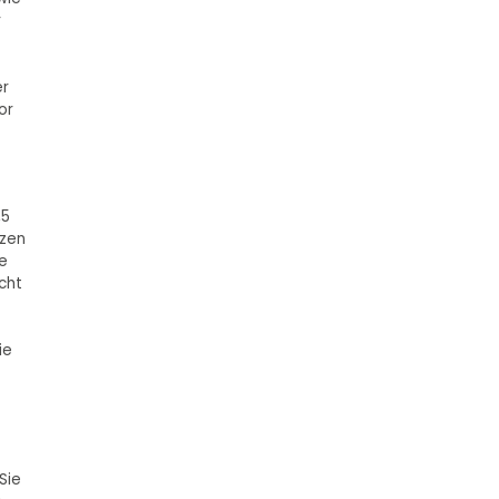
r
er
or
,5
rzen
e
cht
ie
Sie