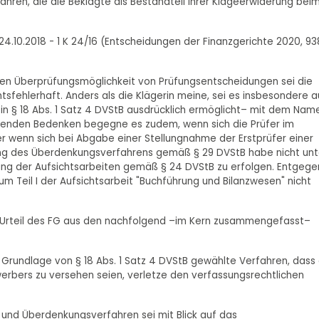
hren, die die Beklagte als Bestandteil ihrer Klageerwiderung bei
24.10.2018 - 1 K 24/16 (Entscheidungen der Finanzgerichte 2020, 93
chen Überprüfungsmöglichkeit von Prüfungsentscheidungen sei die
htsfehlerhaft. Anders als die Klägerin meine, sei es insbesondere 
 in § 18 Abs. 1 Satz 4 DVStB ausdrücklich ermöglicht– mit dem Nam
ifenden Bedenken begegne es zudem, wenn sich die Prüfer im
enn sich bei Abgabe einer Stellungnahme der Erstprüfer einer
ung des Überdenkungsverfahrens gemäß § 29 DVStB habe nicht unt
ung der Aufsichtsarbeiten gemäß § 24 DVStB zu erfolgen. Entgege
um Teil I der Aufsichtsarbeit "Buchführung und Bilanzwesen" nicht
as Urteil des FG aus den nachfolgend –im Kern zusammengefasst–
 Grundlage von § 18 Abs. 1 Satz 4 DVStB gewählte Verfahren, dass 
werbers zu versehen seien, verletze den verfassungsrechtlichen
und Überdenkungsverfahren sei mit Blick auf das