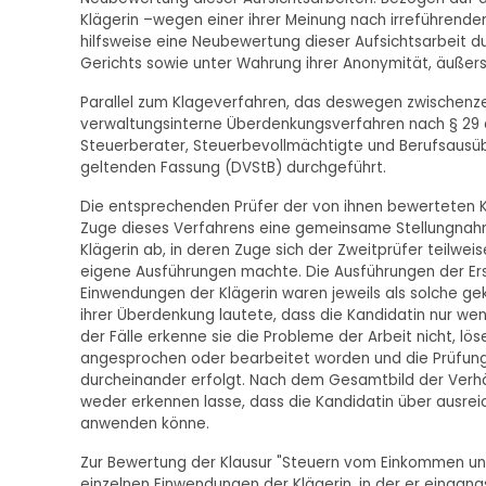
Klägerin –wegen einer ihrer Meinung nach irreführende
hilfsweise eine Neubewertung dieser Aufsichtsarbeit 
Gerichts sowie unter Wahrung ihrer Anonymität, äußers
Parallel zum Klageverfahren, das deswegen zwischenzei
verwaltungsinterne Überdenkungsverfahren nach § 29 d
Steuerberater, Steuerbevollmächtigte und Berufsausüb
geltenden Fassung (DVStB) durchgeführt.
Die entsprechenden Prüfer der von ihnen bewerteten 
Zuge dieses Verfahrens eine gemeinsame Stellungna
Klägerin ab, in deren Zuge sich der Zweitprüfer teilwei
eigene Ausführungen machte. Die Ausführungen der Ers
Einwendungen der Klägerin waren jeweils als solche 
ihrer Überdenkung lautete, dass die Kandidatin nur wen
der Fälle erkenne sie die Probleme der Arbeit nicht, lös
angesprochen oder bearbeitet worden und die Prüfung
durcheinander erfolgt. Nach dem Gesamtbild der Verhält
weder erkennen lasse, dass die Kandidatin über ausre
anwenden könne.
Zur Bewertung der Klausur "Steuern vom Einkommen und
einzelnen Einwendungen der Klägerin, in der er eingan