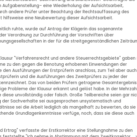
n Aufgabenstellung– eine Wiederholung der Aufsichtsarbeit,
durch andere Prüfer unter Beachtung der Rechtsauffassung des
t hilfsweise eine Neubewertung dieser Aufsichtsarbeit.
tlich ruhte, wurde auf Antrag der Klägerin das sogenannte
er Verordnung zur Durchführung der Vorschriften über
ungsgesellschaften in der für die streitgegenständlichen Zeiträ
Klausur "Verfahrensrecht und andere Steuerrechtsgebiete" gaben
hme zu den gegen die Benotung erhobenen Einwendungen der
se den Ausführungen der Erstprüferin anschloss, zum Teil aber auch
tprüferin und die Ausführungen des Zweitprüfers zu jeder der
gekennzeichnet. Das von beiden Prüfern getragene Gesamtergebnis
ige Probleme der Klausur erkannt und gelöst habe. In der Mehrzah
e diese unvollständig oder falsch. Große Teilbereiche seien gar nic
 der Sachverhalte sei ausgesprochen unsystematisch und
nisse sei die Arbeit lediglich als mangelhaft zu bewerten, da sie
ichende Grundlagenkenntnisse verfüge, noch, dass sie diese auch
 Ertrag" verfasste der Erstkorrektor eine Stellungnahme zu den
gs feststellte "Ich nehme in Abstimmung mit dem Zweitkorrektor … 