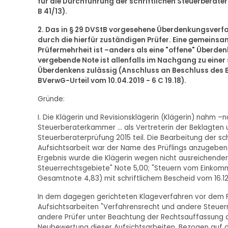
für die Durchführung der schriftlichen Steuerberat
B 41/13).
2. Das in § 29 DVStB vorgesehene Überdenkungsverf
durch die hierfür zuständigen Prüfer. Eine gemein
Prüfermehrheit ist –anders als eine "offene" Überd
vergebende Note ist allenfalls im Nachgang zu einer 
Überdenkens zulässig (Anschluss an Beschluss des B
BVerwG-Urteil vom 10.04.2019 - 6 C 19.18).
Gründe:
I. Die Klägerin und Revisionsklägerin (Klägerin) nahm
Steuerberaterkammer … als Vertreterin der Beklagten 
Steuerberaterprüfung 2015 teil. Die Bearbeitung der schr
Aufsichtsarbeit war der Name des Prüflings anzugeben 
Ergebnis wurde die Klägerin wegen nicht ausreichender
Steuerrechtsgebiete" Note 5,00; "Steuern vom Einkomm
Gesamtnote 4,83) mit schriftlichem Bescheid vom 16.12
In dem dagegen gerichteten Klageverfahren vor dem Fi
Aufsichtsarbeiten "Verfahrensrecht und andere Steue
andere Prüfer unter Beachtung der Rechtsauffassung de
Neubewertung dieser Aufsichtsarbeiten. Bezogen auf d