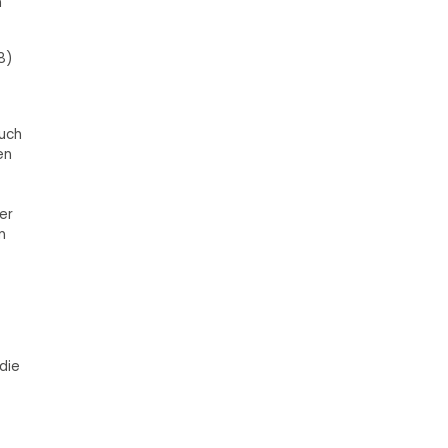
m
8)
auch
en
er
n
die