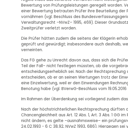
Bewertung von Prüfungsleistungen geregelt worden. Ve
einer Bewertung betrauten Prüfer ihre Beurteilung der
vornähmen (vgl. Beschluss des Bundesverfassungsgericht
Verwaltungsrecht –NVwZ– 1995, 469). Dieser Grundsat
Zweitprüfer verletzt worden.
Die Prüfer hätten zudem die seitens der Klägerin erh
geprüft und gewürdigt; insbesondere auch deshalb, wei
verneinten.
Das FG gehe zu Unrecht davon aus, dass sich die Prü
Teil der Fall– nicht festlegen müssten, ob die vorgeb
entscheidungserheblich sei. Nach der Rechtsprechung
entscheiden, ob er an seinen Wertungen trotz der Einw
eine Einzelwertung, weil er den Einwendungen Rechnun
Benotung habe (vgl. BVerwG-Beschluss vom 19.05.2016 - 
Im Rahmen der Überdenkung sei vorliegend zudem das
Nach der höchstrichterlichen Rechtsprechung dürften 
Chancengleichheit aus Art. 12 Abs. 1, Art. 3 Abs. 1 
nicht ändern, es gelte –ausnahmsweise– ein prüfungs
24.02.1993 - 6 C 38.92, NVwZ 1993, 686). Hiergegen se