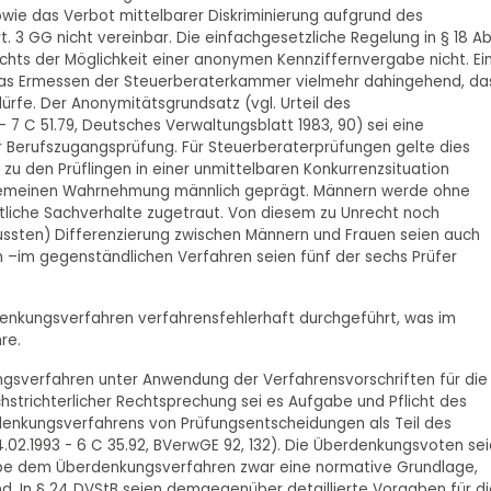
wie das Verbot mittelbarer Diskriminierung aufgrund des
 3 GG nicht vereinbar. Die einfachgesetzliche Regelung in § 18 Abs
ichts der Möglichkeit einer anonymen Kennziffernvergabe nicht. Ei
as Ermessen der Steuerberaterkammer vielmehr dahingehend, da
ürfe. Der Anonymitätsgrundsatz (vgl. Urteil des
 C 51.79, Deutsches Verwaltungsblatt 1983, 90) sei eine
 Berufszugangsprüfung. Für Steuerberaterprüfungen gelte dies
s zu den Prüflingen in einer unmittelbaren Konkurrenzsituation
llgemeinen Wahrnehmung männlich geprägt. Männern werde ohne
ftliche Sachverhalte zugetraut. Von diesem zu Unrecht noch
ssten) Differenzierung zwischen Männern und Frauen seien auch
 –im gegenständlichen Verfahren seien fünf der sechs Prüfer
denkungsverfahren verfahrensfehlerhaft durchgeführt, was im
re.
sverfahren unter Anwendung der Verfahrensvorschriften für die
hstrichterlicher Rechtsprechung sei es Aufgabe und Pflicht des
denkungsverfahrens von Prüfungsentscheidungen als Teil des
02.1993 - 6 C 35.92, BVerwGE 92, 132). Die Überdenkungsvoten se
B gebe dem Überdenkungsverfahren zwar eine normative Grundlage,
d. In § 24 DVStB seien demgegenüber detaillierte Vorgaben für di