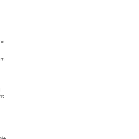
ume
 im
l
ht
wie