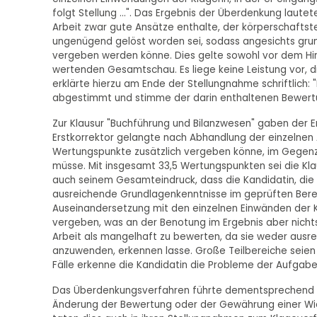
folgt Stellung …". Das Ergebnis der Überdenkung laut
Arbeit zwar gute Ansätze enthalte, der körperschaftste
ungenügend gelöst worden sei, sodass angesichts grun
vergeben werden könne. Dies gelte sowohl vor dem Hin
wertenden Gesamtschau. Es liege keine Leistung vor, d
erklärte hierzu am Ende der Stellungnahme schriftlich:
abgestimmt und stimme der darin enthaltenen Bewertung
Zur Klausur "Buchführung und Bilanzwesen" gaben der E
Erstkorrektor gelangte nach Abhandlung der einzelnen
Wertungspunkte zusätzlich vergeben könne, im Gegenz
müsse. Mit insgesamt 33,5 Wertungspunkten sei die Kl
auch seinem Gesamteindruck, dass die Kandidatin, die 
ausreichende Grundlagenkenntnisse im geprüften Berei
Auseinandersetzung mit den einzelnen Einwänden der Kl
vergeben, was an der Benotung im Ergebnis aber nicht
Arbeit als mangelhaft zu bewerten, da sie weder ausre
anzuwenden, erkennen lasse. Große Teilbereiche seien
Fälle erkenne die Kandidatin die Probleme der Aufgabe 
Das Überdenkungsverfahren führte dementsprechend –
Änderung der Bewertung oder der Gewährung einer Wiede