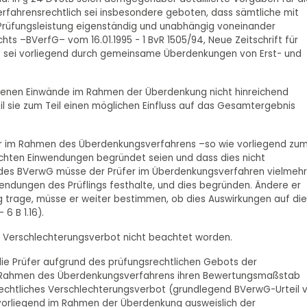
rfahrensrechtlich sei insbesondere geboten, dass sämtliche mit
 Prüfungsleistung eigenständig und unabhängig voneinander
s –BVerfG– vom 16.01.1995 - 1 BvR 1505/94, Neue Zeitschrift für
z sei vorliegend durch gemeinsame Überdenkungen von Erst- und
obenen Einwände im Rahmen der Überdenkung nicht hinreichend
l sie zum Teil einen möglichen Einfluss auf das Gesamtergebnis
fer im Rahmen des Überdenkungsverfahrens –so wie vorliegend zu
rachten Einwendungen begründet seien und dass dies nicht
 des BVerwG müsse der Prüfer im Überdenkungsverfahren vielmehr
endungen des Prüflings festhalte, und dies begründen. Ändere er
g trage, müsse er weiter bestimmen, ob dies Auswirkungen auf die
6 B 1.16).
 Verschlechterungsverbot nicht beachtet worden.
die Prüfer aufgrund des prüfungsrechtlichen Gebots der
GG im Rahmen des Überdenkungsverfahrens ihren Bewertungsmaßstab
rechtliches Verschlechterungsverbot (grundlegend BVerwG-Urteil
i vorliegend im Rahmen der Überdenkung ausweislich der