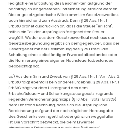
lediglich eine Entlastung des Beschenkten aufgrund der
nachträglich eingetretenen Entreicherung erreicht werden.
Dieser gesetzgeberische Wille kommt im Gesetzeswortlaut
auch hinreichend zum Ausdruck. Denn § 29 Abs. 1 Nr. 1
ErbStG ordnet ausdrücklich an, dass die Steuer "erlischt",
mithin ein Teil der ursprünglich festgesetzten Steuer
wegfällt. Weder aus dem Gesetzeswortlaut noch aus der
Gesetzesbegründung ergibt sich demgegenüber, dass der
Gesetzgeber mit der Bestimmung des § 29 ErbStG die
Schaffung eines selbständigen Erwerbstatbestandes oder
die Normierung eines eigenen Nachsteuertatbestandes
beabsichtigt hat.
cc) Aus dem Sinn und Zweck von § 29 Abs. 1 Nr. 1 i.V.m. Abs. 2
ErbStG folgt ebenfalls kein anderes Ergebnis. § 29 Abs. 1 Nr. 1
ErbStG trägt vor dem Hintergrund des dem
Erbschaftsteuer- und Schenkungsteuergesetz zugrunde
liegenden Bereicherungsprinzips (§ 10 Abs. 1 Satz 1 ErbStG)
dem Umstand Rechnung, dass sich die ursprüngliche
Bereicherung aufgrund der nachträglichen Herausgabe
des Geschenks verringert hat oder gänzlich weggefallen
ist. Die Vorschrift bezweckt, die beim Erwerber
eingetretene Entreicherung durch das (teilweise)