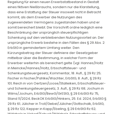
Regelung für einen neuen Erwerbstatbestand in Gestalt
eines fiktiven Nießbrauchs, sondern nur die Klarstellung,
dass eine Erstattung der Steuer insoweit nicht in Betracht
kommt, als dem Erwerber die Nutzungen des
zugewendeten Vermögens zugestanden haben und er
somit bereichert bleibt. Die Vorschrift ordne lediglich eine
Beschränkung der ursprünglich steuerpflichtigen
Schenkung auf den verbleibenden Nutzungsvorteil an. Der
ursprüngliche Erwerb bestehe in den Fällen des § 29 Abs. 2
ErbStG in gemindertem Umfang weiter. Den
Kürzungsbetrag der Steuer definiere der Gesetzgeber
mittelbar über die Bestimmung, in welcher Form der
Erwerber weiterhin als bereichert gelte (vgl. Hannes/Holtz
in Meincke/Hannes/Holtz, Erbschaftsteuer- und
Schenkungsteuergesetz, Kommentar, 18. Aufl., § 29 Rz 25;
Fischer in Fischer/Pahlke/Wachter, ErbStG, 8. Aufl., § 29 Rz
101; Reich in von Oertzen/Loose/Stalleiken, Erbschaftsteuer-
und Schenkungsteuergesetz, 3. Aufl., § 29 Rz 68; Jochum in
Wilms/Jochum, ErbStG/BewG/GrEStG, § 29 ErbStG Rz 75,
Stand 11/2024; BeckOK ErbStG/Hinkers, 25. Ed. 2024, ErbStG §
29 Rz 61; Jülicher in Troll/Gebel/Jülicher/Gottschalk, ErbStG,
§ 29 Rz 122; Kepper in Kapp/Ebeling, § 29 ErbStG Rz 62;
Wälzholz in Viskorf/Schuck/Wälzholz, Erbschaftsteuer- und