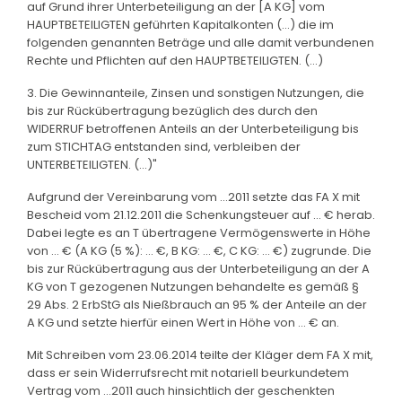
auf Grund ihrer Unterbeteiligung an der [A KG] vom
HAUPTBETEILIGTEN geführten Kapitalkonten (...) die im
folgenden genannten Beträge und alle damit verbundenen
Rechte und Pflichten auf den HAUPTBETEILIGTEN. (...)
3. Die Gewinnanteile, Zinsen und sonstigen Nutzungen, die
bis zur Rückübertragung bezüglich des durch den
WIDERRUF betroffenen Anteils an der Unterbeteiligung bis
zum STICHTAG entstanden sind, verbleiben der
UNTERBETEILIGTEN. (...)"
Aufgrund der Vereinbarung vom ...2011 setzte das FA X mit
Bescheid vom 21.12.2011 die Schenkungsteuer auf ... € herab.
Dabei legte es an T übertragene Vermögenswerte in Höhe
von ... € (A KG (5 %): ... €, B KG: ... €, C KG: ... €) zugrunde. Die
bis zur Rückübertragung aus der Unterbeteiligung an der A
KG von T gezogenen Nutzungen behandelte es gemäß §
29 Abs. 2 ErbStG als Nießbrauch an 95 % der Anteile an der
A KG und setzte hierfür einen Wert in Höhe von ... € an.
Mit Schreiben vom 23.06.2014 teilte der Kläger dem FA X mit,
dass er sein Widerrufsrecht mit notariell beurkundetem
Vertrag vom ...2011 auch hinsichtlich der geschenkten