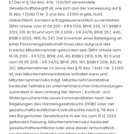
b) Der in § 13a Abs. 4 Nr. 1 ErbStG verwendete
Gesellschaftsbegriff ist, wie sich aus der Verweisung auf §
15 Abs. 1 (Satz 1) Nr. 2 und Abs. 3 EStG ergibt, nicht
zivilrechtlich, sondern ertragsteuerrechtlich zu verstehen
(BFH-Urteile vom 01.09.2011 - II R 67/09, BFHE 239, 137, BStBl II
2013, 210, Rz 51 und vom 06.11.2019 - II R 34/16, BFHE 267, 440,
BStBl II 2020, 465, Rz 24). Der Erwerber einer Beteiligung an
einer Personengesellschaft muss also aufgrund des
Erwerbs Mitunternehmer geworden sein (BFH-Urteile vom
16.05.2013 - II R 5/12, BFHE 241, 49, BStBl II 2013, 635, Rz 11 und
vom 06.05.2015 - II R 34/13, BFHE 250, 197, BStBl II 2015, 821, Rz
20). Mitunternehmer im Sinne des § 15 Abs. 1 Satz 1 Nr. 2 EStG
ist, wer Mitunternehmerinitiative entfalten kann und
Mitunternehmerrisiko trägt. Mitunternehmerinitiative
bedeutet Teilhabe an unternehmerischen Entscheidungen
zumindest in dem Umfang der Stimm-, Kontroll- und
Widerspruchsrechte eines Kommanditisten nach den
Regelungen des Handelsgesetzbuchs (HGB) oder der
gesellschaftsrechtlichen Kontrollrechte nach § 716 Abs. 1
des Bürgerlichen Gesetzbuchs in der bis zum 31.12.2023
geltenden Fassung. Mitunternehmerrisiko bedeutet
gesellschaftsrechtliche oder eine dieser wirtschaftlich
vergleichbaren Teilhabe am Erfolg oder Misserfolg des