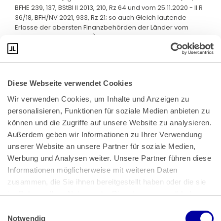
BFHE 239, 137, BStBl II 2013, 210, Rz 64 und vom 25.11.2020 - II R
36/18, BFH/NV 2021, 933, Rz 21; so auch Gleich lautende
Erlasse der obersten Finanzbehörden der Länder vom
02.11.2012, BStBl I 2012, 1101).
Diese Webseite verwendet Cookies
Wir verwenden Cookies, um Inhalte und Anzeigen zu 
personalisieren, Funktionen für soziale Medien anbieten zu 
können und die Zugriffe auf unsere Website zu analysieren. 
Außerdem geben wir Informationen zu Ihrer Verwendung 
unserer Website an unsere Partner für soziale Medien, 
Bundeskanzlerplatz 2
Werbung und Analysen weiter. Unsere Partner führen diese 
53113 Bonn
Informationen möglicherweise mit weiteren Daten 
zusammen, die Sie ihnen bereitgestellt haben oder die sie 
Pressemitteilungen
AGB
|
im Rahmen Ihrer Nutzung der Dienste gesammelt haben.
Impressum
Datenschutz
|
Einwilligungsauswahl
Impressum
 | 
Datenschutz
Notwendig