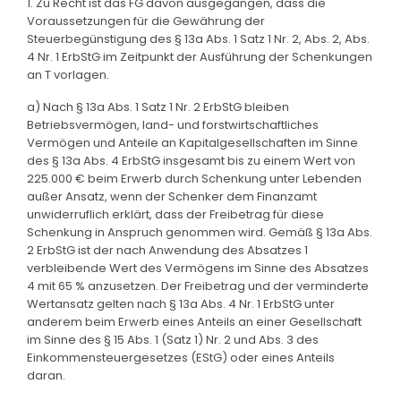
1. Zu Recht ist das FG davon ausgegangen, dass die
Voraussetzungen für die Gewährung der
Steuerbegünstigung des § 13a Abs. 1 Satz 1 Nr. 2, Abs. 2, Abs.
4 Nr. 1 ErbStG im Zeitpunkt der Ausführung der Schenkungen
an T vorlagen.
a) Nach § 13a Abs. 1 Satz 1 Nr. 2 ErbStG bleiben
Betriebsvermögen, land- und forstwirtschaftliches
Vermögen und Anteile an Kapitalgesellschaften im Sinne
des § 13a Abs. 4 ErbStG insgesamt bis zu einem Wert von
225.000 € beim Erwerb durch Schenkung unter Lebenden
außer Ansatz, wenn der Schenker dem Finanzamt
unwiderruflich erklärt, dass der Freibetrag für diese
Schenkung in Anspruch genommen wird. Gemäß § 13a Abs.
2 ErbStG ist der nach Anwendung des Absatzes 1
verbleibende Wert des Vermögens im Sinne des Absatzes
4 mit 65 % anzusetzen. Der Freibetrag und der verminderte
Wertansatz gelten nach § 13a Abs. 4 Nr. 1 ErbStG unter
anderem beim Erwerb eines Anteils an einer Gesellschaft
im Sinne des § 15 Abs. 1 (Satz 1) Nr. 2 und Abs. 3 des
Einkommensteuergesetzes (EStG) oder eines Anteils
daran.