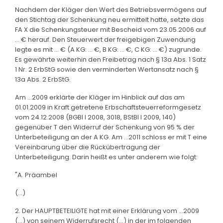
Nachdem der Kläger den Wert des Betriebsvermögens auf
den Stichtag der Schenkung neu ermittelt hatte, setzte das
FA X die Schenkungsteuer mit Bescheid vom 23.05.2006 auf
... € herauf. Den Steuerwert der freigebigen Zuwendung
legte es mit ... € (A KG: ... €, B KG: ... €, C KG: ... €) zugrunde.
Es gewährte weiterhin den Freibetrag nach § 13a Abs. 1 Satz
1 Nr. 2 ErbStG sowie den verminderten Wertansatz nach §
13a Abs. 2 ErbStG.
Am ...2009 erklärte der Kläger im Hinblick auf das am
01.01.2009 in Kraft getretene Erbschaftsteuerreformgesetz
vom 24.12.2008 (BGBl I 2008, 3018, BStBl I 2009, 140)
gegenüber T den Widerruf der Schenkung von 95 % der
Unterbeteiligung an der A KG. Am ...2011 schloss er mit T eine
Vereinbarung über die Rückübertragung der
Unterbeteiligung. Darin heißt es unter anderem wie folgt:
"A. Präambel
(...)
2. Der HAUPTBETEILIGTE hat mit einer Erklärung vom ...2009
(...) von seinem Widerrufsrecht (...) in der im folgenden