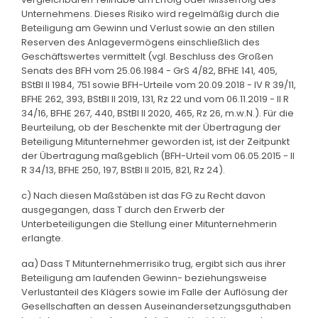
Unternehmens. Dieses Risiko wird regelmäßig durch die
Beteiligung am Gewinn und Verlust sowie an den stillen
Reserven des Anlagevermögens einschließlich des
Geschäftswertes vermittelt (vgl. Beschluss des Großen
Senats des BFH vom 25.06.1984 - GrS 4/82, BFHE 141, 405,
BStBl II 1984, 751 sowie BFH-Urteile vom 20.09.2018 - IV R 39/11,
BFHE 262, 393, BStBl II 2019, 131, Rz 22 und vom 06.11.2019 - II R
34/16, BFHE 267, 440, BStBl II 2020, 465, Rz 26, m.w.N.). Für die
Beurteilung, ob der Beschenkte mit der Übertragung der
Beteiligung Mitunternehmer geworden ist, ist der Zeitpunkt
der Übertragung maßgeblich (BFH-Urteil vom 06.05.2015 - II
R 34/13, BFHE 250, 197, BStBl II 2015, 821, Rz 24).
c) Nach diesen Maßstäben ist das FG zu Recht davon
ausgegangen, dass T durch den Erwerb der
Unterbeteiligungen die Stellung einer Mitunternehmerin
erlangte.
aa) Dass T Mitunternehmerrisiko trug, ergibt sich aus ihrer
Beteiligung am laufenden Gewinn- beziehungsweise
Verlustanteil des Klägers sowie im Falle der Auflösung der
Gesellschaften an dessen Auseinandersetzungsguthaben