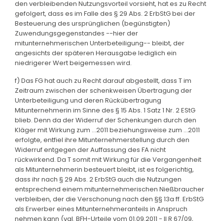
den verbleibenden Nutzungsvorteil vorsieht, hat es zu Recht
gefolgert, dass es im Falle des § 29 Abs. 2 ErbStG bei der
Besteuerung des ursprünglichen (begünstigten)
Zuwendungsgegenstandes --hier der
mitunternehmerischen Unterbeteiligung-- bleibt, der
angesichts der späteren Herausgabe lediglich ein
niedrigerer Wert beigemessen wird.
f) Das FG hat auch zu Recht darauf abgestellt, dass T im
Zeitraum zwischen der schenkweisen Übertragung der
Unterbeteiligung und deren Rückübertragung
Mitunternehmerin im Sinne des § 15 Abs. 1 Satz 1 Nr. 2 EStG
blieb. Denn da der Widerruf der Schenkungen durch den
Kläger mit Wirkung zum ...2011 beziehungsweise zum ...2011
erfolgte, entfiel ihre Mitunternehmerstellung durch den
Widerruf entgegen der Auffassung des FA nicht
rückwirkend. Da T somit mit Wirkung für die Vergangenheit
als Mitunternehmerin besteuert bleibt, ist es folgerichtig,
dass ihr nach § 29 Abs. 2 ErbStG auch die Nutzungen
entsprechend einem mitunternehmerischen Nießbraucher
verbleiben, der die Verschonung nach den §§ 13a ff. ErbStG
als Erwerber eines Mitunternehmeranteils in Anspruch
nehmen kann (vgl. BFH-Urteile vom 01.09.2011 - II R 67/09,