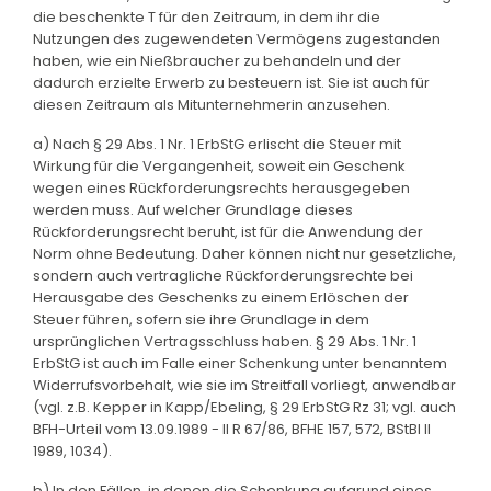
die beschenkte T für den Zeitraum, in dem ihr die
Nutzungen des zugewendeten Vermögens zugestanden
haben, wie ein Nießbraucher zu behandeln und der
dadurch erzielte Erwerb zu besteuern ist. Sie ist auch für
diesen Zeitraum als Mitunternehmerin anzusehen.
a) Nach § 29 Abs. 1 Nr. 1 ErbStG erlischt die Steuer mit
Wirkung für die Vergangenheit, soweit ein Geschenk
wegen eines Rückforderungsrechts herausgegeben
werden muss. Auf welcher Grundlage dieses
Rückforderungsrecht beruht, ist für die Anwendung der
Norm ohne Bedeutung. Daher können nicht nur gesetzliche,
sondern auch vertragliche Rückforderungsrechte bei
Herausgabe des Geschenks zu einem Erlöschen der
Steuer führen, sofern sie ihre Grundlage in dem
ursprünglichen Vertragsschluss haben. § 29 Abs. 1 Nr. 1
ErbStG ist auch im Falle einer Schenkung unter benanntem
Widerrufsvorbehalt, wie sie im Streitfall vorliegt, anwendbar
(vgl. z.B. Kepper in Kapp/Ebeling, § 29 ErbStG Rz 31; vgl. auch
BFH-Urteil vom 13.09.1989 - II R 67/86, BFHE 157, 572, BStBl II
1989, 1034).
b) In den Fällen, in denen die Schenkung aufgrund eines