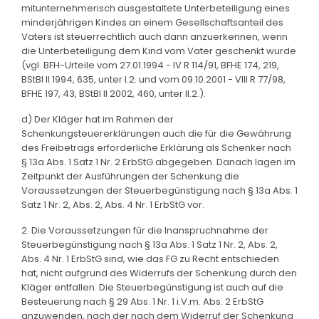
mitunternehmerisch ausgestaltete Unterbeteiligung eines
minderjährigen Kindes an einem Gesellschaftsanteil des
Vaters ist steuerrechtlich auch dann anzuerkennen, wenn
die Unterbeteiligung dem Kind vom Vater geschenkt wurde
(vgl. BFH-Urteile vom 27.01.1994 - IV R 114/91, BFHE 174, 219,
BStBl II 1994, 635, unter I.2. und vom 09.10.2001 - VIII R 77/98,
BFHE 197, 43, BStBl II 2002, 460, unter II.2.).
d) Der Kläger hat im Rahmen der
Schenkungsteuererklärungen auch die für die Gewährung
des Freibetrags erforderliche Erklärung als Schenker nach
§ 13a Abs. 1 Satz 1 Nr. 2 ErbStG abgegeben. Danach lagen im
Zeitpunkt der Ausführungen der Schenkung die
Voraussetzungen der Steuerbegünstigung nach § 13a Abs. 1
Satz 1 Nr. 2, Abs. 2, Abs. 4 Nr. 1 ErbStG vor.
2. Die Voraussetzungen für die Inanspruchnahme der
Steuerbegünstigung nach § 13a Abs. 1 Satz 1 Nr. 2, Abs. 2,
Abs. 4 Nr. 1 ErbStG sind, wie das FG zu Recht entschieden
hat, nicht aufgrund des Widerrufs der Schenkung durch den
Kläger entfallen. Die Steuerbegünstigung ist auch auf die
Besteuerung nach § 29 Abs. 1 Nr. 1 i.V.m. Abs. 2 ErbStG
anzuwenden, nach der nach dem Widerruf der Schenkung