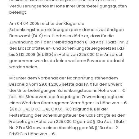
Veräußerungserlös in Höhe ihrer Unterbeteiligungsquoten
beteiligt.
Am 04.04.2005 reichte der Kläger die
Schenkungsteuererklärungen beim damals zuständigen
Finanzamt (FA X) ein. Hierbei erklärte er, dass für die
Zuwendung an T der Freibetrag nach § 13a Abs. 1 Satz 1 Nr. 2
des Erbschaftsteuer- und Schenkungsteuergesetzes i.d.F.
bis 31.12.2008 (ErbStG) in Höhe von 225.000 € in Anspruch
genommen werde, da keine weiteren Erwerber bedacht
worden seien.
Mit unter dem Vorbehalt der Nachprüfung stehendem
Bescheid vom 29.04.2005 setzte das FA X für den Erwerb
der Unterbeteiligungen Schenkungsteuer in Höhe von ... €
fest. Als Steuerwert der freigebigen Zuwendung legte es
einen Wert des übertragenen Vermögens in Höhe von ... €
(A KG: ... €, B KG: ... €, C KG: ... €) zugrunde. Bei der
Festsetzung der Schenkungsteuer berücksichtigte es den
Freibetrag in Höhe von 225.000 € gemäß § 13a Abs. 1 Satz 1
Nr. 2 ErbStG sowie einen Abschlag gemäß § 13a Abs. 2
ErbStG in Höhe von ... €.