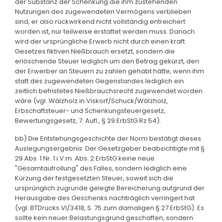
der Substanz der Schenkung die ihm zustehenden
Nutzungen des zugewendeten Vermögens verblieben
sind, er also rückwirkend nicht vollständig entreichert
worden ist, nur teilweise erstattet werden muss. Danach
wird der ursprüngliche Erwerb nicht durch einen kraft
Gesetzes fiktiven Nießbrauch ersetzt, sondern die
erlöschende Steuer lediglich um den Betrag gekürzt, den
der Erwerber an Steuern zu zahlen gehabt hätte, wenn ihm
statt des zugewendeten Gegenstandes lediglich ein
zeitlich befristetes Nießbrauchsrecht zugewendet worden
wäre (vgl. Wälzholz in Viskorf/Schuck/Wälzholz,
Erbschaftsteuer- und Schenkungsteuergesetz,
Bewertungsgesetz, 7. Aufl., § 29 ErbStG Rz 54).
bb) Die Entstehungsgeschichte der Norm bestätigt dieses
Auslegungsergebnis. Der Gesetzgeber beabsichtigte mit §
29 Abs. 1 Nr. 1 i.V.m. Abs. 2 ErbStG keine neue
"Gesamtaufrollung" des Falles, sondern lediglich eine
Kürzung der festgesetzten Steuer, soweit sich die
ursprünglich zugrunde gelegte Bereicherung aufgrund der
Herausgabe des Geschenks nachträglich verringert hat
(vgl. BTDrucks VI/3418, S. 75 zum damaligen § 27 ErbStG). Es
sollte kein neuer Belastungsgrund geschaffen, sondern