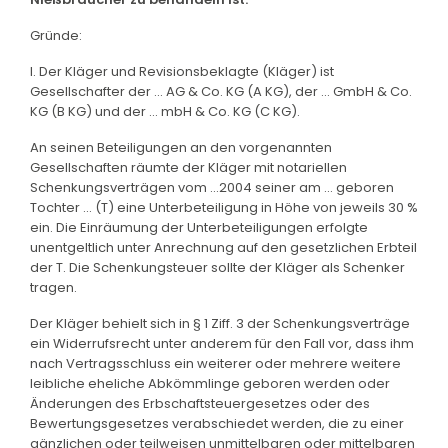
Gründe:
I. Der Kläger und Revisionsbeklagte (Kläger) ist
Gesellschafter der ... AG & Co. KG (A KG), der ... GmbH & Co.
KG (B KG) und der ... mbH & Co. KG (C KG).
An seinen Beteiligungen an den vorgenannten
Gesellschaften räumte der Kläger mit notariellen
Schenkungsverträgen vom ...2004 seiner am ... geboren
Tochter ... (T) eine Unterbeteiligung in Höhe von jeweils 30 %
ein. Die Einräumung der Unterbeteiligungen erfolgte
unentgeltlich unter Anrechnung auf den gesetzlichen Erbteil
der T. Die Schenkungsteuer sollte der Kläger als Schenker
tragen.
Der Kläger behielt sich in § 1 Ziff. 3 der Schenkungsverträge
ein Widerrufsrecht unter anderem für den Fall vor, dass ihm
nach Vertragsschluss ein weiterer oder mehrere weitere
leibliche eheliche Abkömmlinge geboren werden oder
Änderungen des Erbschaftsteuergesetzes oder des
Bewertungsgesetzes verabschiedet werden, die zu einer
gänzlichen oder teilweisen unmittelbaren oder mittelbaren