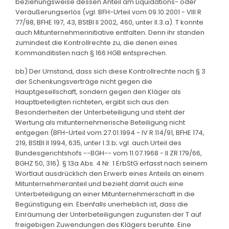
beziehungsweise dessen Anteil am Liquidations- oder
Veräußerungserlös (vgl. BFH-Urteil vom 09.10.2001 - VIII R
77/98, BFHE 197, 43, BStBl II 2002, 460, unter II.3.a). T konnte
auch Mitunternehmerinitiative entfalten. Denn ihr standen
zumindest die Kontrollrechte zu, die denen eines
Kommanditisten nach § 166 HGB entsprechen.
bb) Der Umstand, dass sich diese Kontrollrechte nach § 3
der Schenkungsverträge nicht gegen die
Hauptgesellschaft, sondern gegen den Kläger als
Hauptbeteiligten richteten, ergibt sich aus den
Besonderheiten der Unterbeteiligung und steht der
Wertung als mitunternehmerische Beteiligung nicht
entgegen (BFH-Urteil vom 27.01.1994 - IV R 114/91, BFHE 174,
219, BStBl II 1994, 635, unter I.3.b; vgl. auch Urteil des
Bundesgerichtshofs --BGH-- vom 11.07.1968 - II ZR 179/66,
BGHZ 50, 316). § 13a Abs. 4 Nr. 1 ErbStG erfasst nach seinem
Wortlaut ausdrücklich den Erwerb eines Anteils an einem
Mitunternehmeranteil und bezieht damit auch eine
Unterbeteiligung an einer Mitunternehmerschaft in die
Begünstigung ein. Ebenfalls unerheblich ist, dass die
Einräumung der Unterbeteiligungen zugunsten der T auf
freigebigen Zuwendungen des Klägers beruhte. Eine