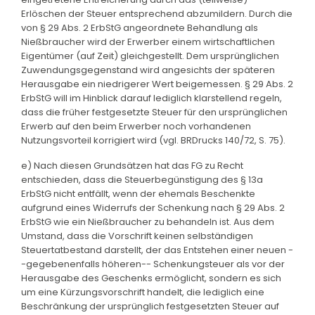
Erlöschen der Steuer entsprechend abzumildern. Durch die
von § 29 Abs. 2 ErbStG angeordnete Behandlung als
Nießbraucher wird der Erwerber einem wirtschaftlichen
Eigentümer (auf Zeit) gleichgestellt. Dem ursprünglichen
Zuwendungsgegenstand wird angesichts der späteren
Herausgabe ein niedrigerer Wert beigemessen. § 29 Abs. 2
ErbStG will im Hinblick darauf lediglich klarstellend regeln,
dass die früher festgesetzte Steuer für den ursprünglichen
Erwerb auf den beim Erwerber noch vorhandenen
Nutzungsvorteil korrigiert wird (vgl. BRDrucks 140/72, S. 75).
e) Nach diesen Grundsätzen hat das FG zu Recht
entschieden, dass die Steuerbegünstigung des § 13a
ErbStG nicht entfällt, wenn der ehemals Beschenkte
aufgrund eines Widerrufs der Schenkung nach § 29 Abs. 2
ErbStG wie ein Nießbraucher zu behandeln ist. Aus dem
Umstand, dass die Vorschrift keinen selbständigen
Steuertatbestand darstellt, der das Entstehen einer neuen -
-gegebenenfalls höheren-- Schenkungsteuer als vor der
Herausgabe des Geschenks ermöglicht, sondern es sich
um eine Kürzungsvorschrift handelt, die lediglich eine
Beschränkung der ursprünglich festgesetzten Steuer auf