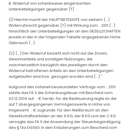
B. Widerruf von schenkweise eingeräumten
Unterbeteiligungen gegenüber [T]
(1) Hiermit macht der HAUPTBETEILIGTE von seinem (...)
Widerrufsrecht gegenüber [T] mit Wirkung zum ...2011 (...)
hinsichtlich der Unterbeteiligungen an den GESELLSCHAFTEN
jeweils in der in der folgenden Tabelle angegebenen Höhe
Gebrauch (...).
(2) (...) Der Widerruf bezieht sich nicht auf die Zinsen,
Gewinnanteile und sonstigen Nutzungen, die
zwischenzeitlich bezüglich des jeweiligen durch den
Widerruf betroffenen Anteils an den Unterbeteiligungen
aufgelaufen sind bzw. gezogen worden sind (...)."
Aufgrund des notariell beurkundeten Vertrags vom ...2011
setzte das FA X die Schenkungsteuer mit Bescheid vom
02.12.2014 auf ... € herab. Für die Besteuerung legte es die
auf T übergegangenen Vermögenswerte in Höhe von
insgesamt ... € zugrunde. Für den Nießbrauch an den
Gesellschaftsanteilen an der A KG, der B KG und der C KG
versagte das FA X die Anwendung der Steuerbegünstigung
des § 13a ErbStG. In den Erläuterungen zum Bescheid vom