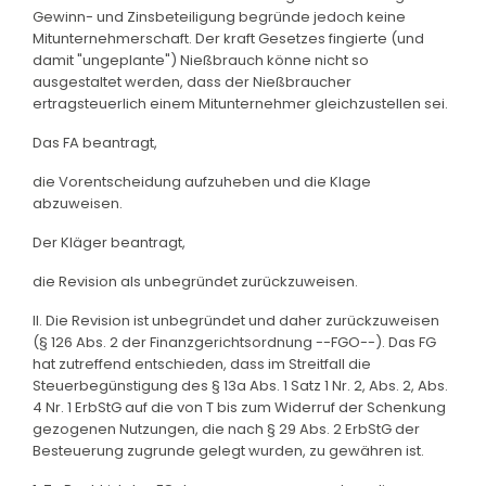
Gewinn- und Zinsbeteiligung begründe jedoch keine
Mitunternehmerschaft. Der kraft Gesetzes fingierte (und
damit "ungeplante") Nießbrauch könne nicht so
ausgestaltet werden, dass der Nießbraucher
ertragsteuerlich einem Mitunternehmer gleichzustellen sei.
Das FA beantragt,
die Vorentscheidung aufzuheben und die Klage
abzuweisen.
Der Kläger beantragt,
die Revision als unbegründet zurückzuweisen.
II. Die Revision ist unbegründet und daher zurückzuweisen
(§ 126 Abs. 2 der Finanzgerichtsordnung --FGO--). Das FG
hat zutreffend entschieden, dass im Streitfall die
Steuerbegünstigung des § 13a Abs. 1 Satz 1 Nr. 2, Abs. 2, Abs.
4 Nr. 1 ErbStG auf die von T bis zum Widerruf der Schenkung
gezogenen Nutzungen, die nach § 29 Abs. 2 ErbStG der
Besteuerung zugrunde gelegt wurden, zu gewähren ist.