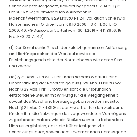
Schenkungsteuergesetz, Bewertungsgesetz, 7. Aufl., § 29
ErbStG Rz 54; nunmehr auch Weinmann in
Moench/Weinmann, § 29 ErbStG Rz 24; vgl. auch Schleswig-
Holsteinisches FG, Urteil vom 09.10.2008 - 3 K 111/06, EFG
2009, 40; FG Düsseldorf, Urteil vom 30.11.2016 - 4 K 3976/15
Erb, EFG 2017, 142).
d) Der Senat schließt sich der zuletzt genannten Auffassung
an. Hierfür sprechen der Wortlaut sowie die
Entstehungsgeschichte der Norm ebenso wie deren Sinn
und Zweck.
aa) § 29 Abs. 2 ErbStG sieht nach seinem Wortlaut eine
Einschränkung der Rechtsfolge aus § 29 Abs. 1 ErbStG vor.
Nach § 29 Abs. 1 Nr. 1 ErbStG erlischt die ursprünglich
entstandene Steuer mit Wirkung für die Vergangenheit,
soweit das Geschenk herausgegeben werden musste.
Nach § 29 Abs. 2 ErbStG ist der Erwerber für den Zeitraum,
für den ihm die Nutzungen des zugewendeten Vermögens
zugestanden haben, wie ein Nießbraucher zu behandeln.
Hieraus ergibt sich, dass die früher festgesetzte
Schenkungsteuer, soweit dem Erwerber nach Herausgabe