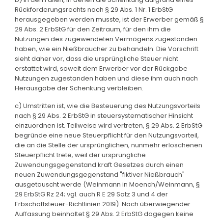
Rückforderungsrechts nach § 29 Abs. 1 Nr. 1 ErbStG
herausgegeben werden musste, ist der Erwerber gemäß §
29 Abs. 2 ErbStG für den Zeitraum, für den ihm die
Nutzungen des zugewendeten Vermögens zugestanden
haben, wie ein Nießbraucher zu behandeln. Die Vorschrift
sieht daher vor, dass die ursprüngliche Steuer nicht
erstattet wird, soweit dem Erwerber vor der Rückgabe
Nutzungen zugestanden haben und diese ihm auch nach
Herausgabe der Schenkung verbleiben.
c) Umstritten ist, wie die Besteuerung des Nutzungsvorteils
nach § 29 Abs. 2 ErbStG in steuersystematischer Hinsicht
einzuordnen ist. Teilweise wird vertreten, § 29 Abs. 2 ErbStG
begründe eine neue Steuerpflicht für den Nutzungsvorteil,
die an die Stelle der ursprünglichen, nunmehr erloschenen
Steuerpflicht trete, weil der ursprüngliche
Zuwendungsgegenstand kraft Gesetzes durch einen
neuen Zuwendungsgegenstand "fiktiver Nießbrauch"
ausgetauscht werde (Weinmann in Moench/Weinmann, §
29 ErbStG Rz 24; vgl. auch R E 29 Satz 3 und 4 der
Erbschaftsteuer-Richtlinien 2019). Nach überwiegender
Auffassung beinhaltet § 29 Abs. 2 ErbStG dagegen keine