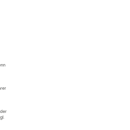
enn
rer
 der
gl.