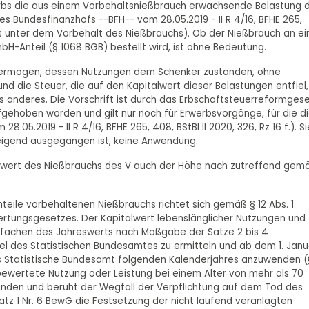
rwerbs die aus einem Vorbehaltsnießbrauch erwachsende Belastung 
 Bundesfinanzhofs --BFH-- vom 28.05.2019 - II R 4/16, BFHE 265,
ks unter dem Vorbehalt des Nießbrauchs). Ob der Nießbrauch an ei
bH-Anteil (§ 1068 BGB) bestellt wird, ist ohne Bedeutung.
n Vermögen, dessen Nutzungen dem Schenker zustanden, ohne
d die Steuer, die auf den Kapitalwert dieser Belastungen entfiel,
ts anderes. Die Vorschrift ist durch das Erbschaftsteuerreformges
aufgehoben worden und gilt nur noch für Erwerbsvorgänge, für die d
8.05.2019 - II R 4/16, BFHE 265, 408, BStBl II 2020, 326, Rz 16 f.). Si
hweigend ausgegangen ist, keine Anwendung.
alwert des Nießbrauchs des V auch der Höhe nach zutreffend gem
ile vorbehaltenen Nießbrauchs richtet sich gemäß § 12 Abs. 1
ertungsgesetzes. Der Kapitalwert lebenslänglicher Nutzungen und
ielfachen des Jahreswerts nach Maßgabe der Sätze 2 bis 4
fel des Statistischen Bundesamtes zu ermitteln und ab dem 1. Janu
as Statistische Bundesamt folgenden Kalenderjahres anzuwenden (
 bewertete Nutzung oder Leistung bei einem Alter von mehr als 70
tanden und beruht der Wegfall der Verpflichtung auf dem Tod des
Satz 1 Nr. 6 BewG die Festsetzung der nicht laufend veranlagten