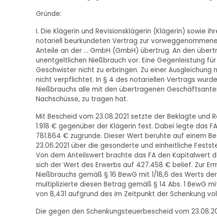
Gründe:
I. Die Klägerin und Revisionsklägerin (Klägerin) sowie i
notariell beurkundeten Vertrag zur vorweggenommenen 
Anteile an der ... GmbH (GmbH) übertrug. An den übert
unentgeltlichen Nießbrauch vor. Eine Gegenleistung für
Geschwister nicht zu erbringen. Zu einer Ausgleichung
nicht verpflichtet. In § 4 des notariellen Vertrags wu
Nießbrauchs alle mit den übertragenen Geschäftsantei
Nachschüsse, zu tragen hat.
Mit Bescheid vom 23.08.2021 setzte der Beklagte und 
1.918 € gegenüber der Klägerin fest. Dabei legte das F
781.864 € zugrunde. Dieser Wert beruhte auf einem B
23.06.2021 über die gesonderte und einheitliche Festste
Von dem Anteilswert brachte das FA den Kapitalwert d
sich der Wert des Erwerbs auf 427.458 € belief. Zur Er
Nießbrauchs gemäß § 16 BewG mit 1/18,6 des Werts der 
multiplizierte diesen Betrag gemäß § 14 Abs. 1 BewG m
von 8,431 aufgrund des im Zeitpunkt der Schenkung vo
Die gegen den Schenkungsteuerbescheid vom 23.08.20