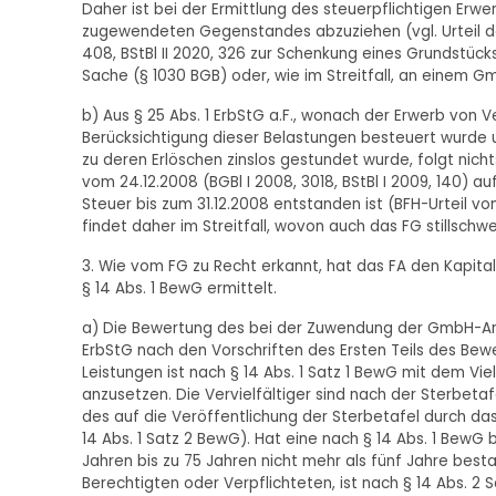
Daher ist bei der Ermittlung des steuerpflichtigen E
zugewendeten Gegenstandes abzuziehen (vgl. Urteil des
408, BStBl II 2020, 326 zur Schenkung eines Grundstüc
Sache (§ 1030 BGB) oder, wie im Streitfall, an einem Gm
b) Aus § 25 Abs. 1 ErbStG a.F., wonach der Erwerb vo
Berücksichtigung dieser Belastungen besteuert wurde un
zu deren Erlöschen zinslos gestundet wurde, folgt nich
vom 24.12.2008 (BGBl I 2008, 3018, BStBl I 2009, 140) 
Steuer bis zum 31.12.2008 entstanden ist (BFH-Urteil vom 2
findet daher im Streitfall, wovon auch das FG stillsc
3. Wie vom FG zu Recht erkannt, hat das FA den Kapit
§ 14 Abs. 1 BewG ermittelt.
a) Die Bewertung des bei der Zuwendung der GmbH-Ante
ErbStG nach den Vorschriften des Ersten Teils des Bew
Leistungen ist nach § 14 Abs. 1 Satz 1 BewG mit dem V
anzusetzen. Die Vervielfältiger sind nach der Sterbeta
des auf die Veröffentlichung der Sterbetafel durch d
14 Abs. 1 Satz 2 BewG). Hat eine nach § 14 Abs. 1 BewG
Jahren bis zu 75 Jahren nicht mehr als fünf Jahre bes
Berechtigten oder Verpflichteten, ist nach § 14 Abs. 2 