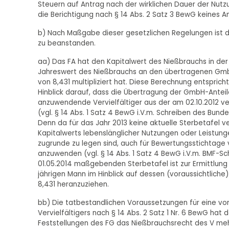
Steuern auf Antrag nach der wirklichen Dauer der Nutzu
die Berichtigung nach § 14 Abs. 2 Satz 3 BewG keines A
b) Nach Maßgabe dieser gesetzlichen Regelungen ist d
zu beanstanden.
aa) Das FA hat den Kapitalwert des Nießbrauchs in der
Jahreswert des Nießbrauchs an den übertragenen GmbH-
von 8,431 multipliziert hat. Diese Berechnung entspric
Hinblick darauf, dass die Übertragung der GmbH-Anteile 
anzuwendende Vervielfältiger aus der am 02.10.2012 ve
(vgl. § 14 Abs. 1 Satz 4 BewG i.V.m. Schreiben des Bunde
Denn da für das Jahr 2013 keine aktuelle Sterbetafel ve
Kapitalwerts lebenslänglicher Nutzungen oder Leistunge
zugrunde zu legen sind, auch für Bewertungsstichtage vo
anzuwenden (vgl. § 14 Abs. 1 Satz 4 BewG i.V.m. BMF-Schr
01.05.2014 maßgebenden Sterbetafel ist zur Ermittlung
jährigen Mann im Hinblick auf dessen (voraussichtliche)
8,431 heranzuziehen.
bb) Die tatbestandlichen Voraussetzungen für eine v
Vervielfältigers nach § 14 Abs. 2 Satz 1 Nr. 6 BewG hat 
Feststellungen des FG das Nießbrauchsrecht des V meh