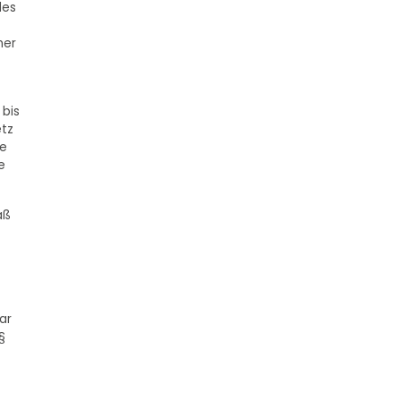
des
ner
 bis
etz
ie
e
äß
ar
§