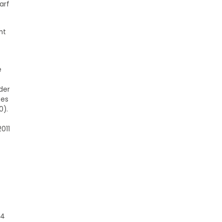
arf
ht
e
der
tes
0).
011
-
14