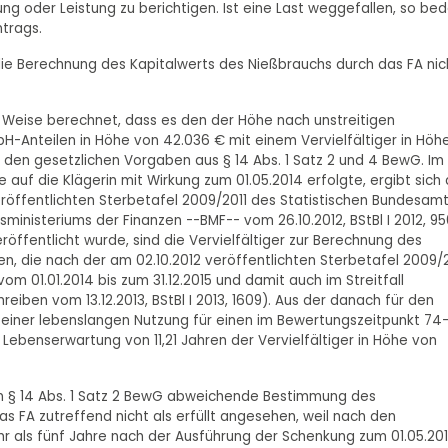
ng oder Leistung zu berichtigen. Ist eine Last weggefallen, so bed
ntrags.
ie Berechnung des Kapitalwerts des Nießbrauchs durch das FA nic
 Weise berechnet, dass es den der Höhe nach unstreitigen
Anteilen in Höhe von 42.036 € mit einem Vervielfältiger in Höh
ht den gesetzlichen Vorgaben aus § 14 Abs. 1 Satz 2 und 4 BewG. Im
auf die Klägerin mit Wirkung zum 01.05.2014 erfolgte, ergibt sich 
röffentlichten Sterbetafel 2009/2011 des Statistischen Bundesam
sministeriums der Finanzen --BMF-- vom 26.10.2012, BStBl I 2012, 95
röffentlicht wurde, sind die Vervielfältiger zur Berechnung des
n, die nach der am 02.10.2012 veröffentlichten Sterbetafel 2009/2
m 01.01.2014 bis zum 31.12.2015 und damit auch im Streitfall
eiben vom 13.12.2013, BStBl I 2013, 1609). Aus der danach für den
 einer lebenslangen Nutzung für einen im Bewertungszeitpunkt 74
 Lebenserwartung von 11,21 Jahren der Vervielfältiger in Höhe von
on § 14 Abs. 1 Satz 2 BewG abweichende Bestimmung des
das FA zutreffend nicht als erfüllt angesehen, weil nach den
r als fünf Jahre nach der Ausführung der Schenkung zum 01.05.20