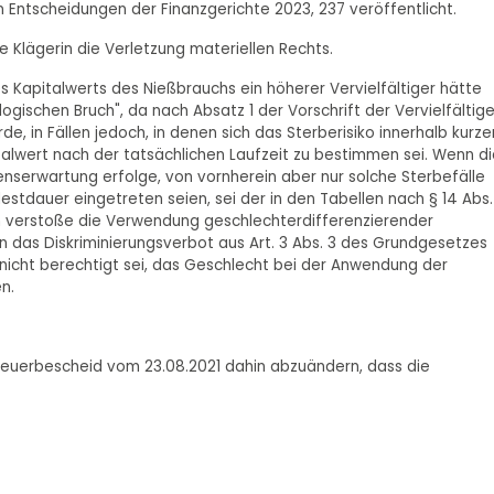
in Entscheidungen der Finanzgerichte 2023, 237 veröffentlicht.
e Klägerin die Verletzung materiellen Rechts.
es Kapitalwerts des Nießbrauchs ein höherer Vervielfältiger hätte
ischen Bruch", da nach Absatz 1 der Vorschrift der Vervielfältige
 in Fällen jedoch, in denen sich das Sterberisiko innerhalb kurze
italwert nach der tatsächlichen Laufzeit zu bestimmen sei. Wenn d
enserwartung erfolge, von vornherein aber nur solche Sterbefälle
stdauer eingetreten seien, sei der in den Tabellen nach § 14 Abs.
 verstoße die Verwendung geschlechterdifferenzierender
 das Diskriminierungsverbot aus Art. 3 Abs. 3 des Grundgesetzes
icht berechtigt sei, das Geschlecht bei der Anwendung der
n.
euerbescheid vom 23.08.2021 dahin abzuändern, dass die