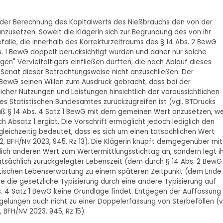
 der Berechnung des Kapitalwerts des Nießbrauchs den von der
nzusetzen. Soweit die Klägerin sich zur Begründung des von ihr
fälle, die innerhalb des Korrekturzeitraums des § 14 Abs. 2 BewG
s. 1 BewG doppelt berücksichtigt würden und daher nur solche
en" Vervielfältigers einfließen dürften, die nach Ablauf dieses
 Senat dieser Betrachtungsweise nicht anzuschließen. Der
2 BewG seinen Willen zum Ausdruck gebracht, dass bei der
icher Nutzungen und Leistungen hinsichtlich der voraussichtlichen
es Statistischen Bundesamtes zurückzugreifen ist (vgl. BTDrucks
emäß § 14 Abs. 4 Satz 1 BewG mit dem gemeinen Wert anzusetzen, w
ch Absatz 1 ergibt. Die Vorschrift ermöglicht jedoch lediglich den
leichzeitig bedeutet, dass es sich um einen tatsächlichen Wert
2, BFH/NV 2023, 945, Rz 13). Die Klägerin knüpft demgegenüber mit
ich anderen Wert zum Wertermittlungsstichtag an, sondern legt ih
atsächlich zurückgelegter Lebenszeit (dem durch § 14 Abs. 2 BewG
stischen Lebenserwartung zu einem späteren Zeitpunkt (dem Ende
e die gesetzliche Typisierung durch eine andere Typisierung auf
 4 Satz 1 BewG keine Grundlage findet. Entgegen der Auffassung
elungen auch nicht zu einer Doppelerfassung von Sterbefällen (v
, BFH/NV 2023, 945, Rz 15).