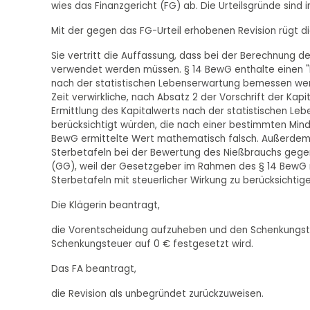
wies das Finanzgericht (FG) ab. Die Urteilsgründe sind 
Mit der gegen das FG-Urteil erhobenen Revision rügt di
Sie vertritt die Auffassung, dass bei der Berechnung d
verwendet werden müssen. § 14 BewG enthalte einen "log
nach der statistischen Lebenserwartung bemessen werde,
Zeit verwirkliche, nach Absatz 2 der Vorschrift der Kap
Ermittlung des Kapitalwerts nach der statistischen Leb
berücksichtigt würden, die nach einer bestimmten Minde
BewG ermittelte Wert mathematisch falsch. Außerdem
Sterbetafeln bei der Bewertung des Nießbrauchs gegen
(GG), weil der Gesetzgeber im Rahmen des § 14 BewG n
Sterbetafeln mit steuerlicher Wirkung zu berücksichtige
Die Klägerin beantragt,
die Vorentscheidung aufzuheben und den Schenkungst
Schenkungsteuer auf 0 € festgesetzt wird.
Das FA beantragt,
die Revision als unbegründet zurückzuweisen.