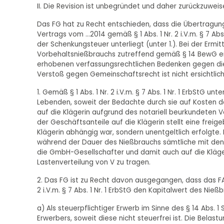
II. Die Revision ist unbegründet und daher zurückzuwei
Das FG hat zu Recht entschieden, dass die Übertragung
Vertrags vom ...2014 gemäß § 1 Abs. 1 Nr. 2 i.V.m. § 7 
der Schenkungsteuer unterliegt (unter 1.). Bei der Ermi
Vorbehaltsnießbrauchs zutreffend gemäß § 14 BewG ermi
erhobenen verfassungsrechtlichen Bedenken gegen die V
Verstoß gegen Gemeinschaftsrecht ist nicht ersichtlich 
1. Gemäß § 1 Abs. 1 Nr. 2 i.V.m. § 7 Abs. 1 Nr. 1 ErbStG
Lebenden, soweit der Bedachte durch sie auf Kosten 
auf die Klägerin aufgrund des notariell beurkundeten V
der Geschäftsanteile auf die Klägerin stellt eine frei
Klägerin abhängig war, sondern unentgeltlich erfolgte.
während der Dauer des Nießbrauchs sämtliche mit den
die GmbH-Gesellschafter und damit auch auf die Kläge
Lastenverteilung von V zu tragen.
2. Das FG ist zu Recht davon ausgegangen, dass das FA 
2 i.V.m. § 7 Abs. 1 Nr. 1 ErbStG den Kapitalwert des Ni
a) Als steuerpflichtiger Erwerb im Sinne des § 14 Abs. 1 
Erwerbers, soweit diese nicht steuerfrei ist. Die Bela