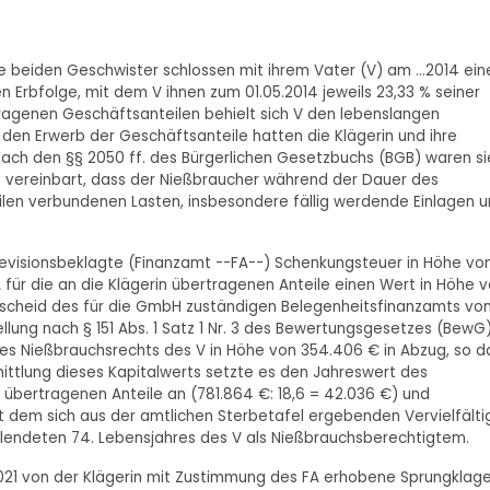
hre beiden Geschwister schlossen mit ihrem Vater (V) am ...2014 ein
Erbfolge, mit dem V ihnen zum 01.05.2014 jeweils 23,33 % seiner
ragenen Geschäftsanteilen behielt sich V den lebenslangen
 den Erwerb der Geschäftsanteile hatten die Klägerin und ihre
 nach den §§ 2050 ff. des Bürgerlichen Gesetzbuchs (BGB) waren si
rde vereinbart, dass der Nießbraucher während der Dauer des
len verbundenen Lasten, insbesondere fällig werdende Einlagen 
Revisionsbeklagte (Finanzamt --FA--) Schenkungsteuer in Höhe vo
A für die an die Klägerin übertragenen Anteile einen Wert in Höhe 
escheid des für die GmbH zuständigen Belegenheitsfinanzamts vo
llung nach § 151 Abs. 1 Satz 1 Nr. 3 des Bewertungsgesetzes (BewG)
es Nießbrauchsrechts des V in Höhe von 354.406 € in Abzug, so d
mittlung dieses Kapitalwerts setzte es den Jahreswert des
übertragenen Anteile an (781.864 €: 18,6 = 42.036 €) und
it dem sich aus der amtlichen Sterbetafel ergebenden Vervielfälti
llendeten 74. Lebensjahres des V als Nießbrauchsberechtigtem.
21 von der Klägerin mit Zustimmung des FA erhobene Sprungklag