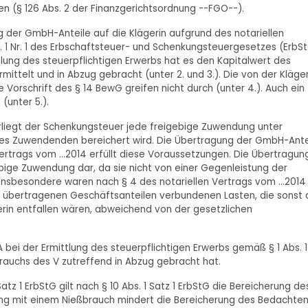
sen (§ 126 Abs. 2 der Finanzgerichtsordnung --FGO--).
 der GmbH-Anteile auf die Klägerin aufgrund des notariellen
Abs. 1 Nr. 1 des Erbschaftsteuer- und Schenkungsteuergesetzes (ErbS
ttlung des steuerpflichtigen Erwerbs hat es den Kapitalwert des
ttelt und in Abzug gebracht (unter 2. und 3.). Die von der Kläger
orschrift des § 14 BewG greifen nicht durch (unter 4.). Auch ein
(unter 5.).
 unterliegt der Schenkungsteuer jede freigebige Zuwendung unter
des Zuwendenden bereichert wird. Die Übertragung der GmbH-Ante
ertrags vom ...2014 erfüllt diese Voraussetzungen. Die Übertragun
gebige Zuwendung dar, da sie nicht von einer Gegenleistung der
 Insbesondere waren nach § 4 des notariellen Vertrags vom ...2014
 übertragenen Geschäftsanteilen verbundenen Lasten, die sonst 
rin entfallen wären, abweichend von der gesetzlichen
bei der Ermittlung des steuerpflichtigen Erwerbs gemäß § 1 Abs. 1 
eßbrauchs des V zutreffend in Abzug gebracht hat.
Satz 1 ErbStG gilt nach § 10 Abs. 1 Satz 1 ErbStG die Bereicherung de
stung mit einem Nießbrauch mindert die Bereicherung des Bedachten