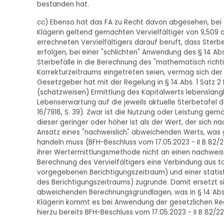
bestanden hat.
cc) Ebenso hat das FA zu Recht davon abgesehen, bei
Klägerin geltend gemachten Vervielfältiger von 9,509 a
errechneten Vervielfältigers darauf beruft, dass Sterbe
erfolgen, bei einer "schlichten" Anwendung des § 14 Ab
Sterbefälle in die Berechnung des "mathematisch richtig
Korrekturzeitraums eingetreten seien, vermag sich der
Gesetzgeber hat mit der Regelung in § 14 Abs. 1 Satz 
(schätzweisen) Ermittlung des Kapitalwerts lebenslängl
Lebenserwartung auf die jeweils aktuelle Sterbetafel d
16/7918, S. 39). Zwar ist die Nutzung oder Leistung g
dieser geringer oder höher ist als der Wert, der sich na
Ansatz eines "nachweislich" abweichenden Werts, was g
handeln muss (BFH-Beschluss vom 17.05.2023 - II B 82/2
ihrer Wertermittlungsmethode nicht an einen nachweisl
Berechnung des Vervielfältigers eine Verbindung aus t
vorgegebenen Berichtigungszeitraum) und einer stati
des Berichtigungszeitraums) zugrunde. Damit ersetzt si
abweichenden Berechnungsgrundlagen, was in § 14 Abs.
Klägerin kommt es bei Anwendung der gesetzlichen Reg
hierzu bereits BFH-Beschluss vom 17.05.2023 - II B 82/22