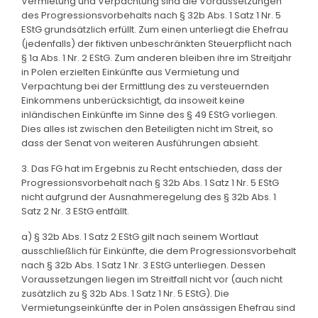
Vermietung und Verpachtung sind die Voraussetzungen
des Progressionsvorbehalts nach § 32b Abs. 1 Satz 1 Nr. 5
EStG grundsätzlich erfüllt. Zum einen unterliegt die Ehefrau
(jedenfalls) der fiktiven unbeschränkten Steuerpflicht nach
§ 1a Abs. 1 Nr. 2 EStG. Zum anderen bleiben ihre im Streitjahr
in Polen erzielten Einkünfte aus Vermietung und
Verpachtung bei der Ermittlung des zu versteuernden
Einkommens unberücksichtigt, da insoweit keine
inländischen Einkünfte im Sinne des § 49 EStG vorliegen.
Dies alles ist zwischen den Beteiligten nicht im Streit, so
dass der Senat von weiteren Ausführungen absieht.
3. Das FG hat im Ergebnis zu Recht entschieden, dass der
Progressionsvorbehalt nach § 32b Abs. 1 Satz 1 Nr. 5 EStG
nicht aufgrund der Ausnahmeregelung des § 32b Abs. 1
Satz 2 Nr. 3 EStG entfällt.
a) § 32b Abs. 1 Satz 2 EStG gilt nach seinem Wortlaut
ausschließlich für Einkünfte, die dem Progressionsvorbehalt
nach § 32b Abs. 1 Satz 1 Nr. 3 EStG unterliegen. Dessen
Voraussetzungen liegen im Streitfall nicht vor (auch nicht
zusätzlich zu § 32b Abs. 1 Satz 1 Nr. 5 EStG). Die
Vermietungseinkünfte der in Polen ansässigen Ehefrau sind