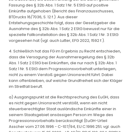
Fassung des § 32b Abs. 1 Satz 1 Nr. 5 EStG auf positive
Einkünfte aufgehoben (Bericht des Finanzausschusses,
BTDrucks 16/7036, S. 12 f.). Aus dieser
Entstehungsgeschichte folgt, dass der Gesetzgeber die
Ausnahme des § 32b Abs. 1 Satz 2 EStG bewusst nur für die
spezielle Fallkonstellation des § 32b Abs. 1 Satz 1 Nr. 3 EStG
vorgesehen hat (vgl. auch Lutter, EFG 2022, 1592 f.).
4. Schließlich hat das FG im Ergebnis zu Recht entschieden,
dass die Versagung der Ausnahmeregelung des § 32b
Abs. 1 Satz 2 EStG bei Einkünften, die nur nach § 32b Abs. 1
Satz 1 Nr. 5 EStG dem Progressionsvorbehalt unterliegen,
nicht zu einem Verstoß gegen Unionsrecht führt. Dabei
kann offenbleiben, auf welche Grundfreiheit sich der Kläger
im Streitfall beruft.
a) Ausgangspunkt ist die Rechtsprechung des EuGH, dass
es nicht gegen Unionsrecht verstößt, wenn ein nicht
steuerberechtigter Staat ausländische Einkünfte einer in
seinem Staatsgebiet ansässigen Person im Wege des
Progressionsvorbehalts berücksichtigt (EuGH-Urteil
Asscher vom 27.06.1996 - C-107/94, EU:C:1996:251; vgl. auch