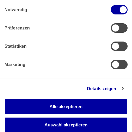
Einwilligungsauswahl
Impressum
 | 
Datenschutz
Notwendig
Präferenzen
Zahlung & Versand
Rücksendungen/Widerrufsbelehrung
Muster Widerrufsformular (PDF)
Statistiken
Remissionsbedingungen für den Handel
Kündigungsformular
Marketing
Barrierefreiheit
Details zeigen
Newsletter
Mediadaten
Alle akzeptieren
Media-Center
Auswahl akzeptieren