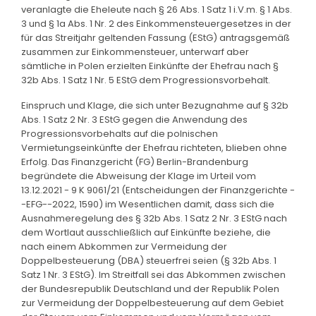
veranlagte die Eheleute nach § 26 Abs. 1 Satz 1 i.V.m. § 1 Abs.
3 und § 1a Abs. 1 Nr. 2 des Einkommensteuergesetzes in der
für das Streitjahr geltenden Fassung (EStG) antragsgemäß
zusammen zur Einkommensteuer, unterwarf aber
sämtliche in Polen erzielten Einkünfte der Ehefrau nach §
32b Abs. 1 Satz 1 Nr. 5 EStG dem Progressionsvorbehalt.
Einspruch und Klage, die sich unter Bezugnahme auf § 32b
Abs. 1 Satz 2 Nr. 3 EStG gegen die Anwendung des
Progressionsvorbehalts auf die polnischen
Vermietungseinkünfte der Ehefrau richteten, blieben ohne
Erfolg. Das Finanzgericht (FG) Berlin-Brandenburg
begründete die Abweisung der Klage im Urteil vom
13.12.2021 - 9 K 9061/21 (Entscheidungen der Finanzgerichte -
-EFG--2022, 1590) im Wesentlichen damit, dass sich die
Ausnahmeregelung des § 32b Abs. 1 Satz 2 Nr. 3 EStG nach
dem Wortlaut ausschließlich auf Einkünfte beziehe, die
nach einem Abkommen zur Vermeidung der
Doppelbesteuerung (DBA) steuerfrei seien (§ 32b Abs. 1
Satz 1 Nr. 3 EStG). Im Streitfall sei das Abkommen zwischen
der Bundesrepublik Deutschland und der Republik Polen
zur Vermeidung der Doppelbesteuerung auf dem Gebiet