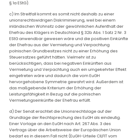
§ 1a EStG).
c) Im Streitfall kommt es somit nicht deshalb zu einer
unionsrechtswidrigen Diskriminierung, weil bei einem
inländischen Wohnsitz oder gewöhnlichen Aufenthalt der
Ehefrau des Klägers in Deutschland § 32b Abs. 1 Satz 2 Nr. 3
EStG anwendbar gewesen wäre und die positiven Einkünfte
der Ehefrau aus der Vermietung und Verpachtung
polnischen Grundbesitzes nicht zu einer Erhöhung des
Steuersatzes geführt hätten. Vielmehr ist zu
berücksichtigen, dass bei negativen Einkünften aus
Vermietung und Verpachtung auch ein umgekehrter Effekt
eingetreten wäre und dadurch die vom EuGH
hervorgehobene Symmetrie gewahrt wird. Außerdem ist
das maßgebende Kriterium der Erhöhung der
Leistungsfähigkeit in Bezug auf die polnischen
Vermietungseinkünfte der Ehefrau erfüllt.
d) Der Senat erachtet die Unionsrechtslage auf der
Grundlage der Rechtsprechung des EuGH als eindeutig.
Einer Vorlage an den EuGH nach Art. 267 Abs. 3 des
Vertrags über die Arbeitsweise der Europäischen Union
bedarf es in diesem Fall nicht (EuGH-Urteile CILFIT vom