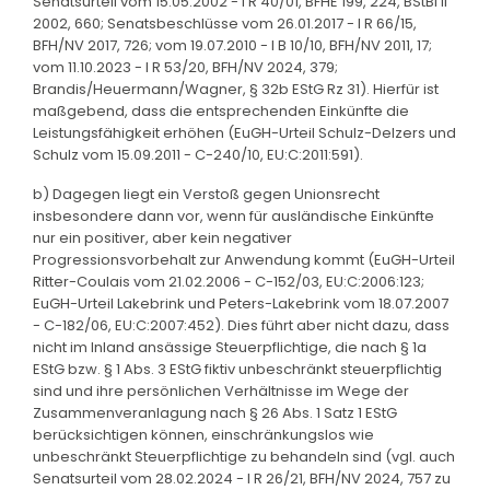
Senatsurteil vom 15.05.2002 - I R 40/01, BFHE 199, 224, BStBl II
2002, 660; Senatsbeschlüsse vom 26.01.2017 - I R 66/15,
BFH/NV 2017, 726; vom 19.07.2010 - I B 10/10, BFH/NV 2011, 17;
vom 11.10.2023 - I R 53/20, BFH/NV 2024, 379;
Brandis/Heuermann/Wagner, § 32b EStG Rz 31). Hierfür ist
maßgebend, dass die entsprechenden Einkünfte die
Leistungsfähigkeit erhöhen (EuGH-Urteil Schulz-Delzers und
Schulz vom 15.09.2011 - C-240/10, EU:C:2011:591).
b) Dagegen liegt ein Verstoß gegen Unionsrecht
insbesondere dann vor, wenn für ausländische Einkünfte
nur ein positiver, aber kein negativer
Progressionsvorbehalt zur Anwendung kommt (EuGH-Urteil
Ritter-Coulais vom 21.02.2006 - C-152/03, EU:C:2006:123;
EuGH-Urteil Lakebrink und Peters-Lakebrink vom 18.07.2007
- C-182/06, EU:C:2007:452). Dies führt aber nicht dazu, dass
nicht im Inland ansässige Steuerpflichtige, die nach § 1a
EStG bzw. § 1 Abs. 3 EStG fiktiv unbeschränkt steuerpflichtig
sind und ihre persönlichen Verhältnisse im Wege der
Zusammenveranlagung nach § 26 Abs. 1 Satz 1 EStG
berücksichtigen können, einschränkungslos wie
unbeschränkt Steuerpflichtige zu behandeln sind (vgl. auch
Senatsurteil vom 28.02.2024 - I R 26/21, BFH/NV 2024, 757 zu