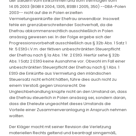
der Steuern vom Einkommen und vom Vermögen vom
14.05.2003 (BGBl II 2004, 1305, BStBl I 2005, 350) --DBA-Polen
2003-- nicht auf die in Polen erzielten
Vermietungseinkünfte der Ehefrau anwendbar. Insoweit
fehle ein grenzüberschreitender Sachverhalt, da die
Ehefrau abkommensrechtlich ausschließlich in Polen
ansässig gewesen sei. In der Folge ergebe sich der
Progressionsvorbehalt ausschließlich aus § 32b Abs. 1 Satz 1
Nr. 5 EStG i.V.m. der fiktiven unbeschränkten Steuerpflicht
der Ehefrau nach § 1a Abs. 1 Nr. 2 EStG. Hierfür sehe § 32b
Abs. 1 Satz 2 EStG keine Ausnahme vor. Obwohl im Fall einer
unbeschränkten Steuerpflicht der Ehefrau nach § 1 Abs. 1
EStG die Einkünfte aus Vermietung den inländischen
Steuersatz nicht erhöht hätten, führe dies auch nicht zu
einem Verstoß gegen Unionsrecht. Die
Ungleichbehandlung knüpfe nicht an den Umstand an, dass
die Ehefrau steuerlich in Polen ansässig sei, sondern daran,
dass die Eheleute ungeachtet dieses Umstands die
Vorteile einer Zusammenveranlagung in Anspruch nehmen
wollten.
Der Kläger macht mit seiner Revision die Verletzung
materiellen Rechts geltend und beantragt sinngemäß,