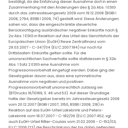
bestätigt, da die Einführung dieser Ausnahme dort in einen
Zusammenhang mit den Änderungen des § 2a Abs. 1 EStG
durch das Jahressteuergesetz 2009 vom 19.12.2008 (BGBl I
2008, 2794, BStBl I 2009, 74) gestellt wird. Diese Änderungen
sahen vor, dass die eingeschränkte steuerliche
Berücksichtigung ausländischer negativer Einkünfte nach §
2a Abs. 1 EStG in Reaktion auf das Urteil des Gerichtshofs der
Europäischen Union (EuGH) Rewe Zentralfinanz vom
29.03.2007 - C-347/04 (EU:C:2007:194) nur noch für
Drittstaaten-Einkünfte gelten sollte. Für die
unionsrechtlichen Sachverhalte sollte stattdessen in § 32b
Abs. 1 Satz 2 EStG eine Ausnahme vom
Progressionsvorbehalt eingefügt werden. Dabei ging der
Gesetzgeber davon aus, dass eine symmetrische
Ausnahme vom negativen und positiven
Progressionsvorbehalt unionsrechtlich zulässig sei
(BTDrucks 16/10189, S. 46 und 53). Auf dieser Grundlage
hatte der Gesetzgeber bereits im Jahressteuergesetz 2008
vom 20.12.2007 (BGBl I 2007, 3150, BStBl I 2008, 218) in
Reaktion auf das EuGH-Urteil Lakebrink und Peters-
Lakebrink vom 18.07.2007 - C-182/06 (EU:C:2007:452; vgl.
auch EuGH-Urteil Ritter-Coulais vom 21.02.2006 - C-152/03,
EU:C:2006:123) die Beschränkung der bis dahin geltenden