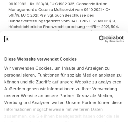
06.10.1982 - Rs. 283/81, EU:C:1982:335; Consorzio Italian
Management e Catania Multiservizi vom 06.10.2021 - C-
561/19, EU:C:2021:799; vgl. auch Beschlüsse des
Bundesverfassungsgerichts vom 04.03.2021 - 2 BvR 1161/19,
Höchstrichterliche Finanzrechtsprechung --HFR-- 2021, 504;
vom 08.11.2023 - 2 BvR 1079/20, HFR 2024, 357).
Diese Webseite verwendet Cookies
Wir verwenden Cookies, um Inhalte und Anzeigen zu 
personalisieren, Funktionen für soziale Medien anbieten zu 
können und die Zugriffe auf unsere Website zu analysieren. 
Außerdem geben wir Informationen zu Ihrer Verwendung 
unserer Website an unsere Partner für soziale Medien, 
Bundeskanzlerplatz 2
Werbung und Analysen weiter. Unsere Partner führen diese 
53113 Bonn
Informationen möglicherweise mit weiteren Daten 
zusammen, die Sie ihnen bereitgestellt haben oder die sie 
Pressemitteilungen
AGB
|
im Rahmen Ihrer Nutzung der Dienste gesammelt haben.
Impressum
Datenschutz
|