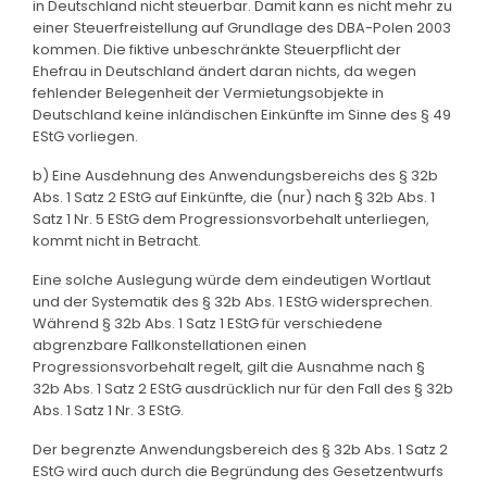
in Deutschland nicht steuerbar. Damit kann es nicht mehr zu
einer Steuerfreistellung auf Grundlage des DBA-Polen 2003
kommen. Die fiktive unbeschränkte Steuerpflicht der
Ehefrau in Deutschland ändert daran nichts, da wegen
fehlender Belegenheit der Vermietungsobjekte in
Deutschland keine inländischen Einkünfte im Sinne des § 49
EStG vorliegen.
b) Eine Ausdehnung des Anwendungsbereichs des § 32b
Abs. 1 Satz 2 EStG auf Einkünfte, die (nur) nach § 32b Abs. 1
Satz 1 Nr. 5 EStG dem Progressionsvorbehalt unterliegen,
kommt nicht in Betracht.
Eine solche Auslegung würde dem eindeutigen Wortlaut
und der Systematik des § 32b Abs. 1 EStG widersprechen.
Während § 32b Abs. 1 Satz 1 EStG für verschiedene
abgrenzbare Fallkonstellationen einen
Progressionsvorbehalt regelt, gilt die Ausnahme nach §
32b Abs. 1 Satz 2 EStG ausdrücklich nur für den Fall des § 32b
Abs. 1 Satz 1 Nr. 3 EStG.
Der begrenzte Anwendungsbereich des § 32b Abs. 1 Satz 2
EStG wird auch durch die Begründung des Gesetzentwurfs