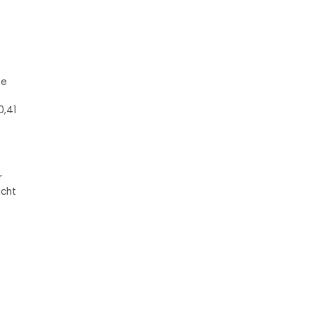
te
0,41
r
icht