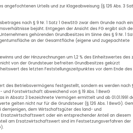
 des angefochtenen Urteils und zur Klageabweisung (§ 126 Abs. 3 Sat
sbetrages nach § 9 Nr. 1 Satz 1 GewStG zwar dem Grunde nach ei
sverhältnisse bejaht. Entgegen der Ansicht des FG ergibt sich de
nternehmers gehörenden Grundbesitzes im Sinne des § 9 Nr. 1 Sat
Eigentumsfläche an der Gesamtfläche (eigene und zugepachtete
Gewinns und der Hinzurechnungen um 1,2 % des Einheitswertes des
icht von der Grundsteuer befreiten Grundbesitzes gekürzt
heitswert des letzten Feststellungszeitpunktes vor dem Ende des
wert des Betriebsvermögens festgestellt, sondern es werden nach 
and- und Forstwirtschaft abweichend von § 19 Abs. 1 BewG
das in Absatz 3 bezeichnete Vermögen ermittelt und ab 01.01.1991 d
erte gelten nicht nur für die Grundsteuer (§ 126 Abs. 1 BewG). G
bei demjenigen, dem Wirtschaftsgüter des land- und
 Ersatzwirtschaftswert oder ein entsprechender Anteil an diesem
teil am Ersatzwirtschaftswert sind im Festsetzungsverfahren der
).