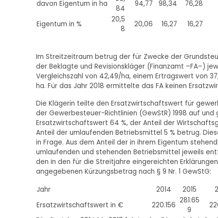
davon Eigentum in ha
94,77
98,34
76,28
84
20,5
Eigentum in %
20,06
16,27
16,27
8
Im Streitzeitraum betrug der für Zwecke der Grundsteu
der Beklagte und Revisionskläger (Finanzamt –FA–) jewe
Vergleichszahl von 42,49/ha, einem Ertragswert von 37
ha. Für das Jahr 2018 ermittelte das FA keinen Ersatzwi
Die Klägerin teilte den Ersatzwirtschaftswert für gew
der Gewerbesteuer-Richtlinien (GewStR) 1998 auf und 
Ersatzwirtschaftswert 64 %, der Anteil der Wirtschafts
Anteil der umlaufenden Betriebsmittel 5 % betrug. Dies
in Frage. Aus dem Anteil der in ihrem Eigentum stehe
umlaufenden und stehenden Betriebsmittel jeweils entf
den in den für die Streitjahre eingereichten Erklärun
angegebenen Kürzungsbetrag nach § 9 Nr. 1 GewStG:
Jahr
2014
2015
281.65
Ersatzwirtschaftswert in €
220.156
22
9