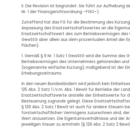
II. Die Revision ist begründet. Sie führt zur Aufhebung
Nr. 1 der Finanzgerichtsordnung –FGO–).
Zutreffend hat das FG für die Bestimmung des Kürzung
Anpassung des Ersatzwirtschaftswertes an die Eigentum
Ersatzwirtschaftswert des zum Betriebsvermögen des U
GewStG aber allein aus dem prozentualen Anteil der 
Flächen).
1. Gemäß § 9 Nr. 1 Satz 1 GewStG wird die Summe des 
Betriebsvermögen des Unternehmers gehörenden und n
(sogenannte einfache Kürzung); maßgebend ist der Ein
Erhebungszeitraums.
In den neuen Bundesländern wird jedoch kein Einheits
125 Abs. 2 Satz 1 i.V.m. Abs. 1 BewG für Betriebe der L
Ersatzwirtschaftswerte anstelle der Einheitswerte für 
Besteuerung zugrunde gelegt. Diese Ersatzwirtschaftsw
§ 126 Abs. 2 Satz 1 BewG ist auch für andere Steuern 
forstwirtschaftlichen Vermögens zuzurechnen sind, der
Wert anzusetzen. Die Eigentumsverhältnisse und der An
jeweiligen Steuer zu ermitteln (§ 126 Abs. 2 Satz 2 BewG