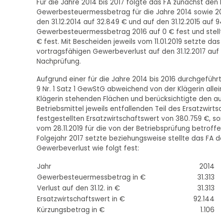
Für die Jahre 2014 bis 2017 folgte das FA zunächst den
Gewerbesteuermessbetrag für die Jahre 2014 sowie 201
den 31.12.2014 auf 32.849 € und auf den 31.12.2015 auf 
Gewerbesteuermessbetrag 2016 auf 0 € fest und stellt
€ fest. Mit Bescheiden jeweils vom 11.01.2019 setzte 
vortragsfähigen Gewerbeverlust auf den 31.12.2017 auf
Nachprüfung.
Aufgrund einer für die Jahre 2014 bis 2016 durchgefü
9 Nr. 1 Satz 1 GewStG abweichend von der Klägerin all
Klägerin stehenden Flächen und berücksichtigte den a
Betriebsmittel jeweils entfallenden Teil des Ersatzwirt
festgestellten Ersatzwirtschaftswert von 380.759 €, s
vom 28.11.2019 für die von der Betriebsprüfung betroff
Folgejahr 2017 setzte beziehungsweise stellte das F
Gewerbeverlust wie folgt fest:
Jahr
2014
Gewerbesteuermessbetrag in €
31.313
Verlust auf den 31.12. in €
31.313
Ersatzwirtschaftswert in €
92.144
Kürzungsbetrag in €
1.106