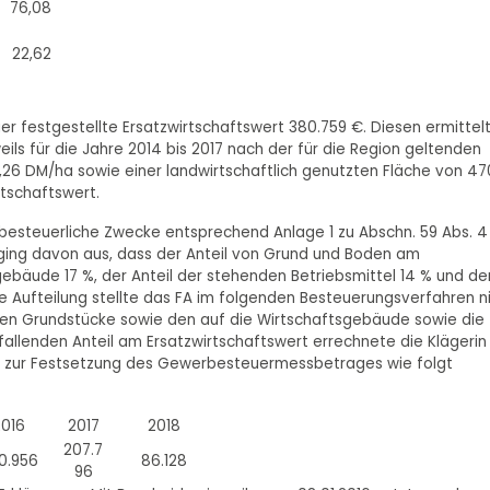
76,08
22,62
er festgestellte Ersatzwirtschaftswert 380.759 €. Diesen ermittel
ils für die Jahre 2014 bis 2017 nach der für die Region geltenden
,26 DM/ha sowie einer landwirtschaftlich genutzten Fläche von 47
rtschaftswert.
erbesteuerliche Zwecke entsprechend Anlage 1 zu Abschn. 59 Abs. 4
ging davon aus, dass der Anteil von Grund und Boden am
gebäude 17 %, der Anteil der stehenden Betriebsmittel 14 % und de
e Aufteilung stellte das FA im folgenden Besteuerungsverfahren n
nden Grundstücke sowie den auf die Wirtschaftsgebäude sowie die
allenden Anteil am Ersatzwirtschaftswert errechnete die Klägerin
gen zur Festsetzung des Gewerbesteuermessbetrages wie folgt
2016
2017
2018
207.7
0.956
86.128
96