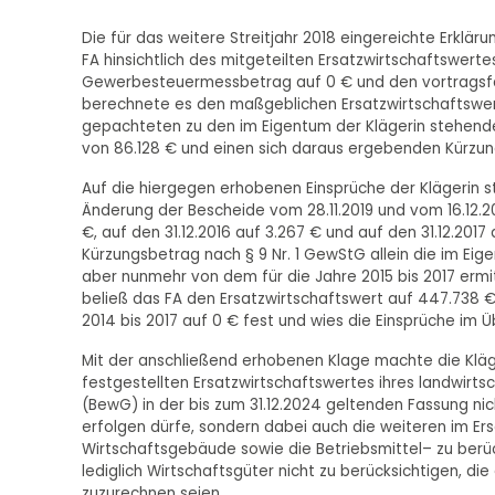
Die für das weitere Streitjahr 2018 eingereichte Erk
FA hinsichtlich des mitgeteilten Ersatzwirtschaftswer
Gewerbesteuermessbetrag auf 0 € und den vortragsfäh
berechnete es den maßgeblichen Ersatzwirtschaftswert
gepachteten zu den im Eigentum der Klägerin stehende
von 86.128 € und einen sich daraus ergebenden Kürzun
Auf die hiergegen erhobenen Einsprüche der Klägerin s
Änderung der Bescheide vom 28.11.2019 und vom 16.12.2
€, auf den 31.12.2016 auf 3.267 € und auf den 31.12.201
Kürzungsbetrag nach § 9 Nr. 1 GewStG allein die im Ei
aber nunmehr von dem für die Jahre 2015 bis 2017 ermit
beließ das FA den Ersatzwirtschaftswert auf 447.738 
2014 bis 2017 auf 0 € fest und wies die Einsprüche im 
Mit der anschließend erhobenen Klage machte die Kläge
festgestellten Ersatzwirtschaftswertes ihres landwirt
(BewG) in der bis zum 31.12.2024 geltenden Fassung ni
erfolgen dürfe, sondern dabei auch die weiteren im Er
Wirtschaftsgebäude sowie die Betriebsmittel– zu berü
lediglich Wirtschaftsgüter nicht zu berücksichtigen, d
zuzurechnen seien.