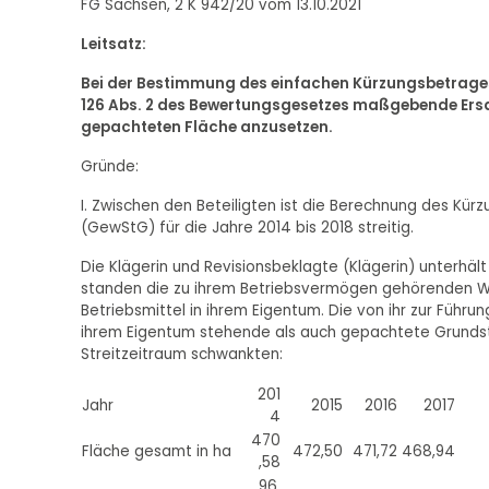
FG Sachsen, 2 K 942/20 vom 13.10.2021
Leitsatz:
Bei der Bestimmung des einfachen Kürzungsbetrages 
126 Abs. 2 des Bewertungsgesetzes maßgebende Ersat
gepachteten Fläche anzusetzen.
Gründe:
I. Zwischen den Beteiligten ist die Berechnung des Kü
(GewStG) für die Jahre 2014 bis 2018 streitig.
Die Klägerin und Revisionsbeklagte (Klägerin) unterhält
standen die zu ihrem Betriebsvermögen gehörenden W
Betriebsmittel in ihrem Eigentum. Die von ihr zur Führ
ihrem Eigentum stehende als auch gepachtete Grunds
Streitzeitraum schwankten:
201
Jahr
2015
2016
2017
4
470
Fläche gesamt in ha
472,50
471,72
468,94
,58
96,