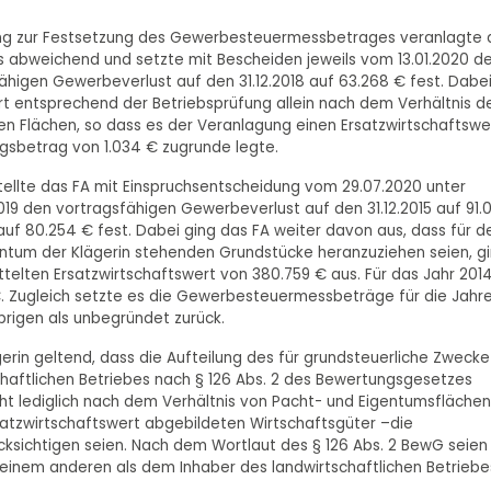
lärung zur Festsetzung des Gewerbesteuermessbetrages veranlagte 
tes abweichend und setzte mit Bescheiden jeweils vom 13.01.2020 d
igen Gewerbeverlust auf den 31.12.2018 auf 63.268 € fest. Dabe
 entsprechend der Betriebsprüfung allein nach dem Verhältnis d
n Flächen, so dass es der Veranlagung einen Ersatzwirtschaftswe
gsbetrag von 1.034 € zugrunde legte.
tellte das FA mit Einspruchsentscheidung vom 29.07.2020 unter
019 den vortragsfähigen Gewerbeverlust auf den 31.12.2015 auf 91.
7 auf 80.254 € fest. Dabei ging das FA weiter davon aus, dass für d
gentum der Klägerin stehenden Grundstücke heranzuziehen seien, g
telten Ersatzwirtschaftswert von 380.759 € aus. Für das Jahr 201
€. Zugleich setzte es die Gewerbesteuermessbeträge für die Jahr
Übrigen als unbegründet zurück.
rin geltend, dass die Aufteilung des für grundsteuerliche Zwecke
schaftlichen Betriebes nach § 126 Abs. 2 des Bewertungsgesetzes
cht lediglich nach dem Verhältnis von Pacht- und Eigentumsflächen
satzwirtschaftswert abgebildeten Wirtschaftsgüter –die
cksichtigen seien. Nach dem Wortlaut des § 126 Abs. 2 BewG seien
ie einem anderen als dem Inhaber des landwirtschaftlichen Betriebe