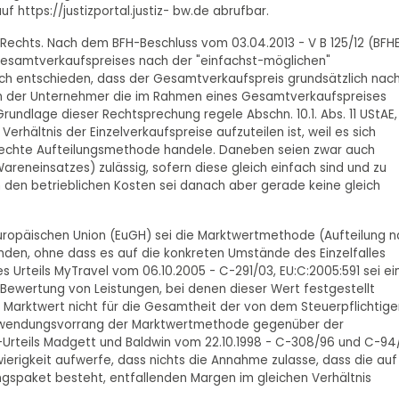
uf https://justizportal.justiz- bw.de abrufbar.
n Rechts. Nach dem BFH-Beschluss vom 03.04.2013 - V B 125/12 (BFH
s Gesamtverkaufspreises nach der "einfachst-möglichen"
ch entschieden, dass der Gesamtverkaufspreis grundsätzlich nac
enn der Unternehmer die im Rahmen eines Gesamtverkaufspreises
rundlage dieser Rechtsprechung regele Abschn. 10.1. Abs. 11 UStAE,
rhältnis der Einzelverkaufspreise aufzuteilen ist, weil es sich
erechte Aufteilungsmethode handele. Daneben seien zwar auch
reneinsatzes) zulässig, sofern diese gleich einfach sind und zu
 den betrieblichen Kosten sei danach aber gerade keine gleich
uropäischen Union (EuGH) sei die Marktwertmethode (Aufteilung 
nden, ohne dass es auf die konkreten Umstände des Einzelfalles
Urteils MyTravel vom 06.10.2005 - C-291/03, EU:C:2005:591 sei ei
ewertung von Leistungen, bei denen dieser Wert festgestellt
 Marktwert nicht für die Gesamtheit der von dem Steuerpflichtige
nwendungsvorrang der Marktwertmethode gegenüber der
rteils Madgett und Baldwin vom 22.10.1998 - C-308/96 und C-94
erigkeit aufwerfe, dass nichts die Annahme zulasse, dass die auf
ngspaket besteht, entfallenden Margen im gleichen Verhältnis