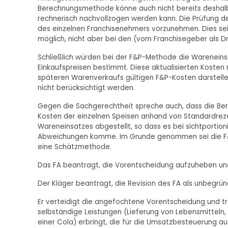
Berechnungsmethode könne auch nicht bereits deshalb e
rechnerisch nachvollzogen werden kann. Die Prüfung d
des einzelnen Franchisenehmers vorzunehmen. Dies sei 
möglich, nicht aber bei den (vom Franchisegeber als D
Schließlich würden bei der F&P-Methode die Warenein
Einkaufspreisen bestimmt. Diese aktualisierten Koste
späteren Warenverkaufs gültigen F&P-Kosten darstell
nicht berücksichtigt werden.
Gegen die Sachgerechtheit spreche auch, dass die Be
Kosten der einzelnen Speisen anhand von Standardreze
Wareneinsatzes abgestellt, so dass es bei sichtportio
Abweichungen komme. Im Grunde genommen sei die F&
eine Schätzmethode.
Das FA beantragt, die Vorentscheidung aufzuheben un
Der Kläger beantragt, die Revision des FA als unbegrü
Er verteidigt die angefochtene Vorentscheidung und tr
selbständige Leistungen (Lieferung von Lebensmitteln, 
einer Cola) erbringt, die für die Umsatzbesteuerung au