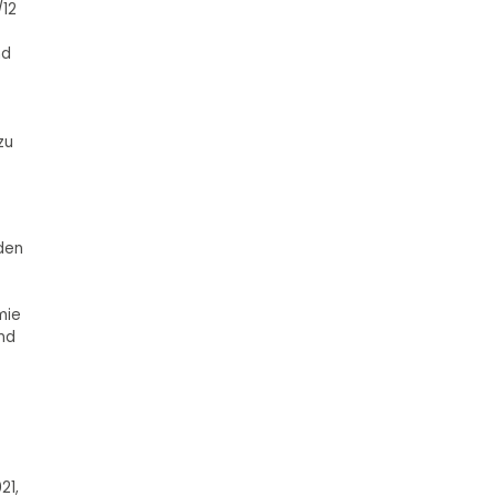
/12
nd
zu
den
mie
nd
21,