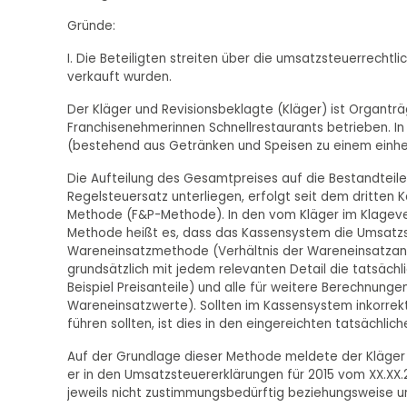
Gründe:
I. Die Beteiligten streiten über die umsatzsteuerrec
verkauft wurden.
Der Kläger und Revisionsbeklagte (Kläger) ist Organträg
Franchisenehmerinnen Schnellrestaurants betrieben. 
(bestehend aus Getränken und Speisen zu einem einhe
Die Aufteilung des Gesamtpreises auf die Bestandtei
Regelsteuersatz unterliegen, erfolgt seit dem dritten
Methode (F&P-Methode). In den vom Kläger im Klageve
Methode heißt es, dass das Kassensystem die Umsatzs
Wareneinsatzmethode (Verhältnis der Wareneinsatzan
grundsätzlich mit jedem relevanten Detail die tatsäc
Beispiel Preisanteile) und alle für weitere Berechnun
Wareneinsatzwerte). Sollten im Kassensystem inkorre
führen sollten, ist dies in den eingereichten tatsächlic
Auf der Grundlage dieser Methode meldete der Kläger 
er in den Umsatzsteuererklärungen für 2015 vom XX.XX.
jeweils nicht zustimmungsbedürftig beziehungsweise 