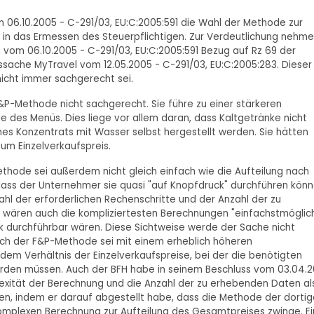
m 06.10.2005 - C-291/03, EU:C:2005:591 die Wahl der Methode zur
ht in das Ermessen des Steuerpflichtigen. Zur Verdeutlichung nehme
 vom 06.10.2005 - C-291/03, EU:C:2005:591 Bezug auf Rz 69 der
ssache MyTravel vom 12.05.2005 - C-291/03, EU:C:2005:283. Dieser
icht immer sachgerecht sei.
&P-Methode nicht sachgerecht. Sie führe zu einer stärkeren
 des Menüs. Dies liege vor allem daran, dass Kaltgetränke nicht
es Konzentrats mit Wasser selbst hergestellt werden. Sie hätten
zum Einzelverkaufspreis.
hode sei außerdem nicht gleich einfach wie die Aufteilung nach
 dass der Unternehmer sie quasi "auf Knopfdruck" durchführen könn
ahl der erforderlichen Rechenschritte und der Anzahl der zu
" wären auch die kompliziertesten Berechnungen "einfachstmöglich
durchführbar wären. Diese Sichtweise werde der Sache nicht
ach der F&P-Methode sei mit einem erheblich höheren
dem Verhältnis der Einzelverkaufspreise, bei der die benötigten
den müssen. Auch der BFH habe in seinem Beschluss vom 03.04.2
mplexität der Berechnung und die Anzahl der zu erhebenden Daten al
en, indem er darauf abgestellt habe, dass die Methode der dorti
komplexen Berechnung zur Aufteilung des Gesamtpreises zwinge. E