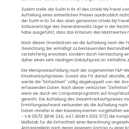
Zudem stelle der EuGH in Rz 41 des Urteils MyTravel vo
Aufteilung eines einheitlichen Preises ausdrücklich nic
der EuGH in Rz 34 des oben genannten Urteils MyTravel
Schlussanträge des Generalanwalts Léger in der Recht
habe ausgeführt, dass das Kriterium des Marktwertes n
Nach diesen Grundsätzen sei die Aufteilung nach der F
Gewichtung der ermäßigt zu besteuernden Bestandteile
verzehrfertig erworben, sondern durch Vermischung ein
daher einen sehr niedrigen Einkaufspreis im Verhältnis 
Die Menüpreisaufteilung nach der sogenannten F&P-Met
Einzelverkaufspreisen. Soweit das FG darauf abstelle,
werde die "Einfachheit" völlig abgekoppelt von der Anz
erfassenden Daten. Nach dieser verkürzten "Definition
wenn sie durch ein Computerprogramm auf Knopfdruck 
gerecht. Die Aufteilung des Gesamtverkaufspreises n
Ermittlungsaufwand verbunden als die Aufteilung nach 
Daten ohnehin in den Kassensystemen vorgehalten wer
- V B 125/12 (BFHE 240, 447, BStBl II 2013, 973) die Ko
Maßstab für die Einfachheit einer Berechnung angeseh
Antragstellerin nach deren eigenem Vortrag zu einer 