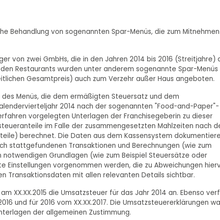
htliche Behandlung von sogenannten Spar-Menüs, die zum Mitnehmen
er von zwei GmbHs, die in den Jahren 2014 bis 2016 (Streitjahre) 
In den Restaurants wurden unter anderem sogenannte Spar-Menüs
itlichen Gesamtpreis) auch zum Verzehr außer Haus angeboten.
le des Menüs, die dem ermäßigten Steuersatz und dem
 Kalendervierteljahr 2014 nach der sogenannten "Food-and-Paper"-
rfahren vorgelegten Unterlagen der Franchisegeberin zu dieser
teueranteile im Falle der zusammengesetzten Mahlzeiten nach d
teile) berechnet. Die Daten aus dem Kassensystem dokumentier
hlich stattgefundenen Transaktionen und Berechnungen (wie zum
gen notwendigen Grundlagen (wie zum Beispiel Steuersätze oder
kte Einstellungen vorgenommen werden, die zu Abweichungen hier
hen Transaktionsdaten mit allen relevanten Details sichtbar.
am XX.XX.2015 die Umsatzsteuer für das Jahr 2014 an. Ebenso verf
2016 und für 2016 vom XX.XX.2017. Die Umsatzsteuererklärungen w
unterlagen der allgemeinen Zustimmung.