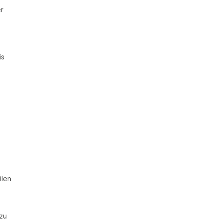
r
is
ilen
zu