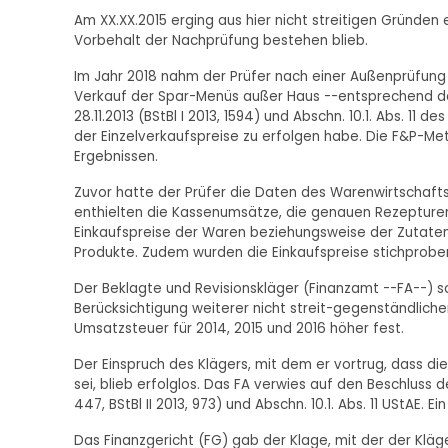
Am XX.XX.2015 erging aus hier nicht streitigen Gründe
Vorbehalt der Nachprüfung bestehen blieb.
Im Jahr 2018 nahm der Prüfer nach einer Außenprüfung 
Verkauf der Spar-Menüs außer Haus --entsprechend d
28.11.2013 (BStBl I 2013, 1594) und Abschn. 10.1. Abs. 
der Einzelverkaufspreise zu erfolgen habe. Die F&P-Met
Ergebnissen.
Zuvor hatte der Prüfer die Daten des Warenwirtschaf
enthielten die Kassenumsätze, die genauen Rezepture
Einkaufspreise der Waren beziehungsweise der Zutaten
Produkte. Zudem wurden die Einkaufspreise stichprobe
Der Beklagte und Revisionskläger (Finanzamt --FA--) s
Berücksichtigung weiterer nicht streit-gegenständlich
Umsatzsteuer für 2014, 2015 und 2016 höher fest.
Der Einspruch des Klägers, mit dem er vortrug, dass 
sei, blieb erfolglos. Das FA verwies auf den Beschluss 
447, BStBl II 2013, 973) und Abschn. 10.1. Abs. 11 UStAE. E
Das Finanzgericht (FG) gab der Klage, mit der der Klä