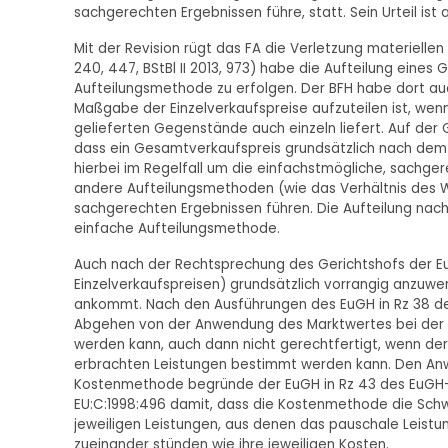
sachgerechten Ergebnissen führe, statt. Sein Urteil ist a
Mit der Revision rügt das FA die Verletzung materielle
240, 447, BStBl II 2013, 973) habe die Aufteilung eine
Aufteilungsmethode zu erfolgen. Der BFH habe dort au
Maßgabe der Einzelverkaufspreise aufzuteilen ist, w
gelieferten Gegenstände auch einzeln liefert. Auf der G
dass ein Gesamtverkaufspreis grundsätzlich nach dem Ve
hierbei im Regelfall um die einfachstmögliche, sachg
andere Aufteilungsmethoden (wie das Verhältnis des Wa
sachgerechten Ergebnissen führen. Die Aufteilung nach
einfache Aufteilungsmethode.
Auch nach der Rechtsprechung des Gerichtshofs der E
Einzelverkaufspreisen) grundsätzlich vorrangig anzuwe
ankommt. Nach den Ausführungen des EuGH in Rz 38 des 
Abgehen von der Anwendung des Marktwertes bei der B
werden kann, auch dann nicht gerechtfertigt, wenn der
erbrachten Leistungen bestimmt werden kann. Den A
Kostenmethode begründe der EuGH in Rz 43 des EuGH-U
EU:C:1998:496 damit, dass die Kostenmethode die Schwi
jeweiligen Leistungen, aus denen das pauschale Leistu
zueinander stünden wie ihre jeweiligen Kosten.