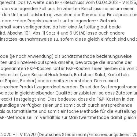
recht. Das FA weite den BFH-Beschluss vom 03.04.2013 - V B 125
f den vorliegenden Fall aus. Im zitierten Beschluss sei es um einen
 den Unterschiedsbetrag zwischen der Summe der Einzelpreise u
ei dem --dem Regelsteuersatz unterliegenden-- Getränk
erhalt vom vorliegenden, da hier eine Aufteilung auf beide
Abschn. 10.1. Abs. 11 Satz 4 und 5 UStAE lasse auch andere
nsatzes-ausnahmsweise zu, sofern diese gleich einfach sind und 
hode (je nach Anwendung) als Schätzmethode beziehungsweise
en und Einzelverkaufspreis ansehe, bevorzuge die Branche der
sogenannten F&P-Kosten. Unter F&P-Kosten seien hierbei die von 
nsmittel (zum Beispiel Hackfleisch, Brötchen, Salat, Kartoffeln,
el Papier, Becher) andererseits zu verstehen. Durch exakt
inzelnen Produkt zugeordnet werden. Es sei der Systemgastrono
alette in gleichbleibender Qualität anzubieten, so dass Zutaten u
exakt festgelegt sind. Dies bedeute, dass die F&P-Kosten in den
grundlage verfügbar seien und somit auch durch entsprechende
s automatisierte und somit einfache Methode für die Aufteilung
P-Methode sei im Verhältnis zur Marktwertmethode damit gleich
2020 - 11 V 112/20 (Deutsches Steuerrecht/Entscheidungsdienst 20