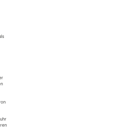
als
er
en
von
uhr
aren