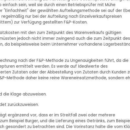
infach sein, weil sie durch einen Betriebsprüfer mit Mühe
er "Einfachheit" der gewählten Aufteilungsmethode sei auf der Eb
regelmäßig nur bei der Aufteilung nach Einzelverkaufspreisen
rittem) zur Verfügung gestellten F&P-Kosten.
satzkosten mit den zum Zeitpunkt des Warenverkaufs gültigen
n müssten jedoch nicht immer zwingend auch die zum Zeitpunkt des
en, da beispielsweise beim Unternehmer vorhandene Lagerbestän
rechnung nach der F&P-Methode zu Ungenauigkeiten führt, da die
pturen ermittelt werden. Es werde auf Idealwerte des
nierten Zutaten oder der Abbestellung von Zutaten durch Kunden z
P-Methode daher keine reine Wareneinsatzmethode, sondern eh
d die Klage abzuweisen.
ndet zurückzuweisen.
ägt ergänzend vor, dass er im Streitfall zwei oder mehrere
zum Beispiel Burger, und die Lieferung eines Getränks, zum Beispie
ch gesondert zu betrachten sind. Die Vorinstanz halte die vom Kl