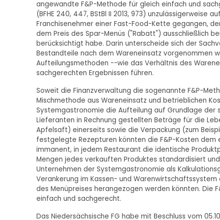
angewandte F&P-Methode für gleich einfach und sachge
(BFHE 240, 447, BStBl II 2013, 973) unzulässigerweise au
Franchisenehmer einer Fast-Food-Kette gegangen, der
dem Preis des Spar-Menüs ("Rabatt") ausschließlich b
berücksichtigt habe. Darin unterscheide sich der Sachv
Bestandteile nach dem Wareneinsatz vorgenommen wird. 
Aufteilungsmethoden --wie das Verhältnis des Warenei
sachgerechten Ergebnissen führen.
Soweit die Finanzverwaltung die sogenannte F&P-Met
Mischmethode aus Wareneinsatz und betrieblichen Kost
Systemgastronomie die Aufteilung auf Grundlage der 
Lieferanten in Rechnung gestellten Beträge für die Lebe
Apfelsaft) einerseits sowie die Verpackung (zum Beispi
festgelegte Rezepturen könnten die F&P-Kosten dem e
immanent, in jedem Restaurant die identische Produktp
Mengen jedes verkauften Produktes standardisiert und 
Unternehmen der Systemgastronomie als Kalkulations
Verankerung im Kassen- und Warenwirtschaftssystem al
des Menüpreises herangezogen werden könnten. Die F&
einfach und sachgerecht.
Das Niedersächsische FG habe mit Beschluss vom 05.10.