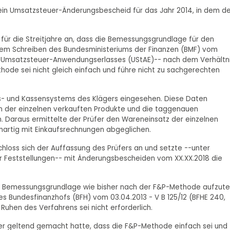
n ein Umsatzsteuer-Änderungsbescheid für das Jahr 2014, in dem de
für die Streitjahre an, dass die Bemessungsgrundlage für den
em Schreiben des Bundesministeriums der Finanzen (BMF) vom
11 des Umsatzsteuer-Anwendungserlasses (UStAE)-- nach dem Verhältn
hode sei nicht gleich einfach und führe nicht zu sachgerechten
ts- und Kassensystems des Klägers eingesehen. Diese Daten
n der einzelnen verkauften Produkte und die taggenauen
. Daraus ermittelte der Prüfer den Wareneinsatz der einzelnen
nartig mit Einkaufsrechnungen abgeglichen.
chloss sich der Auffassung des Prüfers an und setzte --unter
er Feststellungen-- mit Änderungsbescheiden vom XX.XX.2018 die
die Bemessungsgrundlage wie bisher nach der F&P-Methode aufzute
des Bundesfinanzhofs (BFH) vom 03.04.2013 - V B 125/12 (BFHE 240,
in Ruhen des Verfahrens sei nicht erforderlich.
ger geltend gemacht hatte, dass die F&P-Methode einfach sei und 