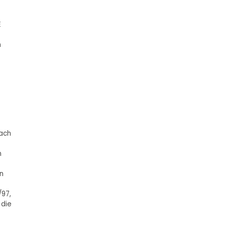
E
h
nach
n
n
/97,
 die