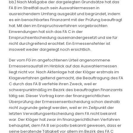
bb) Nach Maßgabe der dargelegten Grundsätze hat das
FA B im Streitfall auch sein Auswahlermessen in
ausreichendem Umfang ausgeübt und begründet, indem
es ein benachbartes Finanzamt mit der Prüfung beauftragt
hat. Mit den im Einspruchsverfahren vorgebrachten
Einwendungen hat sich das FA C in der
Einspruchsentscheidung auseinandergesetzt und sie für
nicht durchgreifend erachtet. Ein Ermessensfehler ist
insoweit weder dargelegt noch ersichtlich.
Der vom FG im angefochtenen Urteil angenommene
Ermessensausfall im Hinblick auf das Auswahlermessen
liegt nicht vor. Nach Aktenlage hat der Kläger erstmals im
Klageverfahren geltend gemacht, die Beauftragung des FA
C durch das FA B verfehle ihren Zweck, weil er
schwerpunktmäßig im Bezirk des beauftragten Finanzamts
tätig sei. Dieser Vortrag kann der finanzgerichtlichen
Überprüfung der Ermessensentscheidung schon deshalb
nicht zugrunde gelegt werden, weil er im Zeitpunkt der
letzten Verwaltungsentscheidung dem FA nicht bekannt
war. Der Kläger hat zwar im finanzgerichtlichen Verfahren
behauptet, dem FA B sei positiv bekannt gewesen, dass er
seine beratende Tätigkeit vor allem im Bezirk des FA C