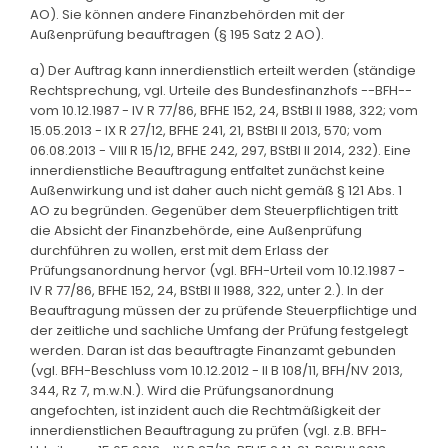
AO). Sie können andere Finanzbehörden mit der
Außenprüfung beauftragen (§ 195 Satz 2 AO).
a) Der Auftrag kann innerdienstlich erteilt werden (ständige
Rechtsprechung, vgl. Urteile des Bundesfinanzhofs --BFH--
vom 10.12.1987 - IV R 77/86, BFHE 152, 24, BStBl II 1988, 322; vom
15.05.2013 - IX R 27/12, BFHE 241, 21, BStBl II 2013, 570; vom
06.08.2013 - VIII R 15/12, BFHE 242, 297, BStBl II 2014, 232). Eine
innerdienstliche Beauftragung entfaltet zunächst keine
Außenwirkung und ist daher auch nicht gemäß § 121 Abs. 1
AO zu begründen. Gegenüber dem Steuerpflichtigen tritt
die Absicht der Finanzbehörde, eine Außenprüfung
durchführen zu wollen, erst mit dem Erlass der
Prüfungsanordnung hervor (vgl. BFH-Urteil vom 10.12.1987 -
IV R 77/86, BFHE 152, 24, BStBl II 1988, 322, unter 2.). In der
Beauftragung müssen der zu prüfende Steuerpflichtige und
der zeitliche und sachliche Umfang der Prüfung festgelegt
werden. Daran ist das beauftragte Finanzamt gebunden
(vgl. BFH-Beschluss vom 10.12.2012 - II B 108/11, BFH/NV 2013,
344, Rz 7, m.w.N.). Wird die Prüfungsanordnung
angefochten, ist inzident auch die Rechtmäßigkeit der
innerdienstlichen Beauftragung zu prüfen (vgl. z.B. BFH-