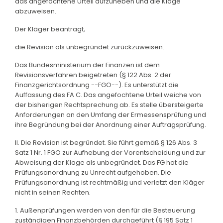
das angefochtene Urteil aufzuheben und die Klage
abzuweisen.
Der Kläger beantragt,
die Revision als unbegründet zurückzuweisen.
Das Bundesministerium der Finanzen ist dem
Revisionsverfahren beigetreten (§ 122 Abs. 2 der
Finanzgerichtsordnung --FGO--). Es unterstützt die
Auffassung des FA C. Das angefochtene Urteil weiche von
der bisherigen Rechtsprechung ab. Es stelle übersteigerte
Anforderungen an den Umfang der Ermessensprüfung und
ihre Begründung bei der Anordnung einer Auftragsprüfung.
II. Die Revision ist begründet. Sie führt gemäß § 126 Abs. 3
Satz 1 Nr. 1 FGO zur Aufhebung der Vorentscheidung und zur
Abweisung der Klage als unbegründet. Das FG hat die
Prüfungsanordnung zu Unrecht aufgehoben. Die
Prüfungsanordnung ist rechtmäßig und verletzt den Kläger
nicht in seinen Rechten.
1. Außenprüfungen werden von den für die Besteuerung
zuständigen Finanzbehörden durchgeführt (§ 195 Satz 1