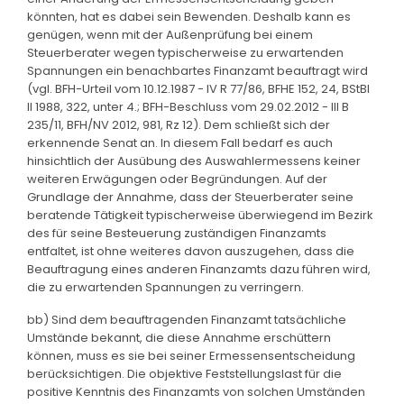
könnten, hat es dabei sein Bewenden. Deshalb kann es
genügen, wenn mit der Außenprüfung bei einem
Steuerberater wegen typischerweise zu erwartenden
Spannungen ein benachbartes Finanzamt beauftragt wird
(vgl. BFH-Urteil vom 10.12.1987 - IV R 77/86, BFHE 152, 24, BStBl
II 1988, 322, unter 4.; BFH-Beschluss vom 29.02.2012 - III B
235/11, BFH/NV 2012, 981, Rz 12). Dem schließt sich der
erkennende Senat an. In diesem Fall bedarf es auch
hinsichtlich der Ausübung des Auswahlermessens keiner
weiteren Erwägungen oder Begründungen. Auf der
Grundlage der Annahme, dass der Steuerberater seine
beratende Tätigkeit typischerweise überwiegend im Bezirk
des für seine Besteuerung zuständigen Finanzamts
entfaltet, ist ohne weiteres davon auszugehen, dass die
Beauftragung eines anderen Finanzamts dazu führen wird,
die zu erwartenden Spannungen zu verringern.
bb) Sind dem beauftragenden Finanzamt tatsächliche
Umstände bekannt, die diese Annahme erschüttern
können, muss es sie bei seiner Ermessensentscheidung
berücksichtigen. Die objektive Feststellungslast für die
positive Kenntnis des Finanzamts von solchen Umständen