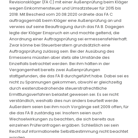
Revisionskläger (FA C) mit einer Außenprüfung beim Kläger
wegen Einkommensteuer und Umsatzsteuer für 2015 bis
2018. Mit Bescheid vom 20.08.2020 ordnete das FA C
auftragsgemäß beim Kläger eine Außenprüfung an und
verwies auf seine Beauftragung durch das FA B. Dagegen
legte der Kläger Einspruch ein und machte geltend, die
Anordnung einer Auftragsprüfung sei ermessensfehlerhaft.
Zwar könne bei Steuerberatern grundsätzlich eine
Auftragsprüfung zulässig sein. Bei der Ausübung des
Ermessens müssten aber stets alle Umstände des
Einzelfalls betrachtet werden. Bei ihm hätten in der
Vergangenheit bereits zwei Außenprüfungen
stattgefunden, die das FA B durchgeführt habe. Dabei sei es
nicht zu Spannungen gekommen, obwohl er gleichzeitig
durch existenzbedrohende steuerstrafrechtliche
Ermittlungsverfahren belastet gewesen sei. Es sei nicht
verständlich, weshalb dies nun anders beurteilt werde.
Außerdem seien bei ihm noch Vorgänge seit 2009 offen, für
die das FA B zuständig sei. Insofern seien auch
Wechselwirkungen zu beachten, die sich bereits aus
einzelnen Prüferanfragen ergäben. Schließlich sei sein
Recht auf informationelle Selbstbestimmung nicht beachtet
worden.