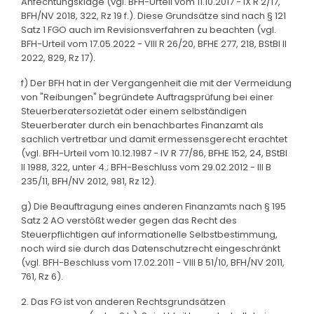
Anfechtungsklage (vgl. BFH-Urteil vom 11.10.2017 - IX R 2/17,
BFH/NV 2018, 322, Rz 19 f.). Diese Grundsätze sind nach § 121
Satz 1 FGO auch im Revisionsverfahren zu beachten (vgl.
BFH-Urteil vom 17.05.2022 - VIII R 26/20, BFHE 277, 218, BStBl II
2022, 829, Rz 17).
f) Der BFH hat in der Vergangenheit die mit der Vermeidung
von "Reibungen" begründete Auftragsprüfung bei einer
Steuerberatersozietät oder einem selbständigen
Steuerberater durch ein benachbartes Finanzamt als
sachlich vertretbar und damit ermessensgerecht erachtet
(vgl. BFH-Urteil vom 10.12.1987 - IV R 77/86, BFHE 152, 24, BStBl
II 1988, 322, unter 4.; BFH-Beschluss vom 29.02.2012 - III B
235/11, BFH/NV 2012, 981, Rz 12).
g) Die Beauftragung eines anderen Finanzamts nach § 195
Satz 2 AO verstößt weder gegen das Recht des
Steuerpflichtigen auf informationelle Selbstbestimmung,
noch wird sie durch das Datenschutzrecht eingeschränkt
(vgl. BFH-Beschluss vom 17.02.2011 - VIII B 51/10, BFH/NV 2011,
761, Rz 6).
2. Das FG ist von anderen Rechtsgrundsätzen