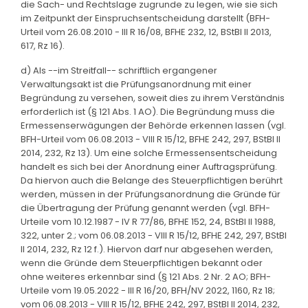
die Sach- und Rechtslage zugrunde zu legen, wie sie sich
im Zeitpunkt der Einspruchsentscheidung darstellt (BFH-
Urteil vom 26.08.2010 - III R 16/08, BFHE 232, 12, BStBl II 2013,
617, Rz 16).
d) Als --im Streitfall-- schriftlich ergangener
Verwaltungsakt ist die Prüfungsanordnung mit einer
Begründung zu versehen, soweit dies zu ihrem Verständnis
erforderlich ist (§ 121 Abs. 1 AO). Die Begründung muss die
Ermessenserwägungen der Behörde erkennen lassen (vgl.
BFH-Urteil vom 06.08.2013 - VIII R 15/12, BFHE 242, 297, BStBl II
2014, 232, Rz 13). Um eine solche Ermessensentscheidung
handelt es sich bei der Anordnung einer Auftragsprüfung.
Da hiervon auch die Belange des Steuerpflichtigen berührt
werden, müssen in der Prüfungsanordnung die Gründe für
die Übertragung der Prüfung genannt werden (vgl. BFH-
Urteile vom 10.12.1987 - IV R 77/86, BFHE 152, 24, BStBl II 1988,
322, unter 2.; vom 06.08.2013 - VIII R 15/12, BFHE 242, 297, BStBl
II 2014, 232, Rz 12 f.). Hiervon darf nur abgesehen werden,
wenn die Gründe dem Steuerpflichtigen bekannt oder
ohne weiteres erkennbar sind (§ 121 Abs. 2 Nr. 2 AO; BFH-
Urteile vom 19.05.2022 - III R 16/20, BFH/NV 2022, 1160, Rz 18;
vom 06.08.2013 - VIII R 15/12, BFHE 242, 297, BStBl II 2014, 232,