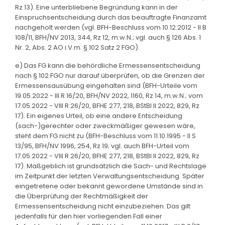
Rz 13). Eine unterbliebene Begründung kann in der
Einspruchsentscheidung durch das beauftragte Finanzamt
nachgeholt werden (vgl. BFH-Beschluss vom 10.12.2012 - II B
108/11, BFH/NV 2013, 344, Rz 12, m.w.N.; vgl. auch § 126 Abs. 1
Nr. 2, Abs. 2 AO i.V.m. § 102 Satz 2 FGO).
e) Das FG kann die behördliche Ermessensentscheidung
nach § 102 FGO nur darauf überprüfen, ob die Grenzen der
Ermessensausübung eingehalten sind (BFH-Urteile vom
19.05.2022 - III R 16/20, BFH/NV 2022, 1160, Rz 14, m.w.N.; vom
17.05.2022 - VIII R 26/20, BFHE 277, 218, BStBl II 2022, 829, Rz
17). Ein eigenes Urteil, ob eine andere Entscheidung
(sach-)gerechter oder zweckmäßiger gewesen wäre,
steht dem FG nicht zu (BFH-Beschluss vom 11.10.1995 - II S
13/95, BFH/NV 1996, 254, Rz 19; vgl. auch BFH-Urteil vom
17.05.2022 - VIII R 26/20, BFHE 277, 218, BStBl II 2022, 829, Rz
17). Maßgeblich ist grundsätzlich die Sach- und Rechtslage
im Zeitpunkt der letzten Verwaltungsentscheidung. Später
eingetretene oder bekannt gewordene Umstände sind in
die Überprüfung der Rechtmäßigkeit der
Ermessensentscheidung nicht einzubeziehen. Das gilt
jedenfalls für den hier vorliegenden Fall einer