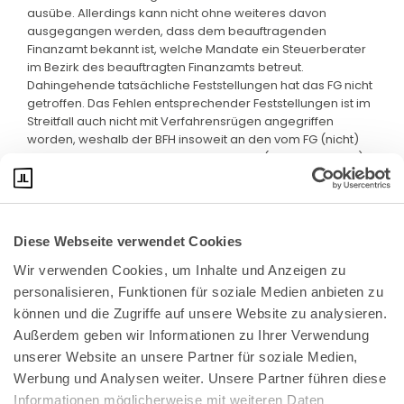
ausübe. Allerdings kann nicht ohne weiteres davon
ausgegangen werden, dass dem beauftragenden
Finanzamt bekannt ist, welche Mandate ein Steuerberater
im Bezirk des beauftragten Finanzamts betreut.
Dahingehende tatsächliche Feststellungen hat das FG nicht
getroffen. Das Fehlen entsprechender Feststellungen ist im
Streitfall auch nicht mit Verfahrensrügen angegriffen
worden, weshalb der BFH insoweit an den vom FG (nicht)
festgestellten Sachverhalt gebunden ist (§ 118 Abs. 2 FGO).
Diese Webseite verwendet Cookies
Wir verwenden Cookies, um Inhalte und Anzeigen zu 
personalisieren, Funktionen für soziale Medien anbieten zu 
können und die Zugriffe auf unsere Website zu analysieren. 
Außerdem geben wir Informationen zu Ihrer Verwendung 
unserer Website an unsere Partner für soziale Medien, 
Bundeskanzlerplatz 2
Werbung und Analysen weiter. Unsere Partner führen diese 
53113 Bonn
Informationen möglicherweise mit weiteren Daten 