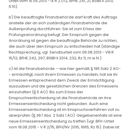
Urteil vom 15.05.2013 - IX R 27/12, BFHE 241, 21, BStBl II 2013,
570).
b) Die beauftragte Finanzbehörde darf kraft des Auftrags
anstelle der an sich zuständigen Finanzbehörde die
Außenprüfung durchführen. Sie ist zum Erlass der
Prüfungsanordnung befugt. Der Einspruch gegen die
Anordnung ist gegen die beauftragte Behörde zu richten,
die auch über den Einspruch zu entscheiden hat (ständige
Rechtsprechung, vgl. Senatsurteil vom 06.08.2013 - VIII R
15/12, BFHE 242, 297, BStBl II 2014, 232, Rz 11, m.w.N.).
c) Ist die Finanzbehörde --wie hier gemäß § 195 Satz 2 AO-
- ermächtigt, nach ihrem Ermessen zu handeln, hat sie ihr
Ermessen entsprechend dem Zweck der Ermächtigung
auszuüben und die gesetzlichen Grenzen des Ermessens
einzuhalten (§ 5 AO). Bis zum Erlass der
Einspruchsentscheidung ist die Finanzbehörde an ihre
Ermessensentscheidung nicht gebunden. Auch eine
Ermessensentscheidung ist im Einspruchsverfahren voll zu
überprüfen (§ 367 Abs. 2 Satz 1 AO). Gegebenenfalls ist eine
neue Ermessensentscheidung zu treffen (vgl. BFH-Urteil
vom 18.08.2015 - V R 2/15, BFH/NV 2015, 1665, Rz 15). Dabei ist