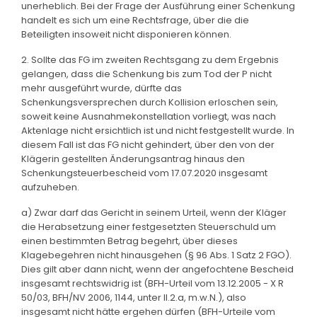
unerheblich. Bei der Frage der Ausführung einer Schenkung
handelt es sich um eine Rechtsfrage, über die die
Beteiligten insoweit nicht disponieren können.
2. Sollte das FG im zweiten Rechtsgang zu dem Ergebnis
gelangen, dass die Schenkung bis zum Tod der P nicht
mehr ausgeführt wurde, dürfte das
Schenkungsversprechen durch Kollision erloschen sein,
soweit keine Ausnahmekonstellation vorliegt, was nach
Aktenlage nicht ersichtlich ist und nicht festgestellt wurde. In
diesem Fall ist das FG nicht gehindert, über den von der
Klägerin gestellten Änderungsantrag hinaus den
Schenkungsteuerbescheid vom 17.07.2020 insgesamt
aufzuheben.
a) Zwar darf das Gericht in seinem Urteil, wenn der Kläger
die Herabsetzung einer festgesetzten Steuerschuld um
einen bestimmten Betrag begehrt, über dieses
Klagebegehren nicht hinausgehen (§ 96 Abs. 1 Satz 2 FGO).
Dies gilt aber dann nicht, wenn der angefochtene Bescheid
insgesamt rechtswidrig ist (BFH-Urteil vom 13.12.2005 - X R
50/03, BFH/NV 2006, 1144, unter II.2.a, m.w.N.), also
insgesamt nicht hätte ergehen dürfen (BFH-Urteile vom