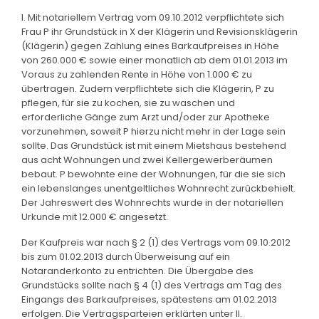
I. Mit notariellem Vertrag vom 09.10.2012 verpflichtete sich
Frau P ihr Grundstück in X der Klägerin und Revisionsklägerin
(Klägerin) gegen Zahlung eines Barkaufpreises in Höhe
von 260.000 € sowie einer monatlich ab dem 01.01.2013 im
Voraus zu zahlenden Rente in Höhe von 1.000 € zu
übertragen. Zudem verpflichtete sich die Klägerin, P zu
pflegen, für sie zu kochen, sie zu waschen und
erforderliche Gänge zum Arzt und/oder zur Apotheke
vorzunehmen, soweit P hierzu nicht mehr in der Lage sein
sollte. Das Grundstück ist mit einem Mietshaus bestehend
aus acht Wohnungen und zwei Kellergewerberäumen
bebaut. P bewohnte eine der Wohnungen, für die sie sich
ein lebenslanges unentgeltliches Wohnrecht zurückbehielt.
Der Jahreswert des Wohnrechts wurde in der notariellen
Urkunde mit 12.000 € angesetzt.
Der Kaufpreis war nach § 2 (1) des Vertrags vom 09.10.2012
bis zum 01.02.2013 durch Überweisung auf ein
Notaranderkonto zu entrichten. Die Übergabe des
Grundstücks sollte nach § 4 (1) des Vertrags am Tag des
Eingangs des Barkaufpreises, spätestens am 01.02.2013
erfolgen. Die Vertragsparteien erklärten unter II.