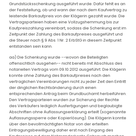
Grundstücksschenkung ausgeführt wurde. Dafür fehlt es an
der Feststellung, ob und wann der nach dem Kaufvertrag zu
leistende Barkaufpreis von der Klägerin gezahlt wurde. Die
Vertragsparteien haben eine Vollzugshemmung bis zur
Kaufpreiszahlung vereinbart, sodass die Schenkung erst im
Zeitpunkt der Zahlung des Barkaufpreises ausgeführt und
die Steuer nach § 9 Abs. 1 Nr. 2 ErbStG in diesem Zeitpunkt
entstanden sein kann.
aa) Die Schenkung wurde --wovon die Beteiligten
offensichtlich ausgehen-- nicht bereits mit Abschluss des
notariellen Vertrags vom 09.10.2012 ausgeführt. Die Klägerin
konnte ohne Zahlung des Barkaufpreises nach den
vertraglichen Vereinbarungen nicht zu jeder Zeit den Eintritt
der dinglichen Rechtsänderung durch einen
entsprechenden Antrag beim Grundbuchamt herbeiführen.
Den Vertragsparteien wurden zur Sicherung der Rechte
des Verkäufers lediglich Ausfertigungen und beglaubigte
Abschriften ohne Auflassungserklärung erteilt (sogenannte
Auflassungssperre oder Kopierlösung). Die Klägerin konnte
über den bevollmächtigten Notar von der erteilten
Eintragungsbewilligung daher erst nach Eingang des