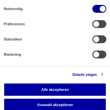
Einwilligungsauswahl
Impressum
 | 
Datenschutz
Notwendig
Präferenzen
Zahlung & Versand
Rücksendungen/Widerrufsbelehrung
Muster Widerrufsformular (PDF)
Statistiken
Remissionsbedingungen für den Handel
Kündigungsformular
Marketing
Barrierefreiheit
Details zeigen
Newsletter
Mediadaten
Alle akzeptieren
Media-Center
Auswahl akzeptieren