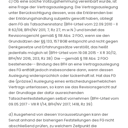
c) Ob eine solche Vollzugshemmung vereinbart wurde, ist
eine Frage der Vertragsauslegung. Die Vertragsauslegung
unter Berücksichtigung dessen, was die Erklärenden bei
der Erklärungshandlung subjektiv gewollt haben, obliegt
dem FG als Tatsacheninstanz (BFH-Urteil vom 22.09.2010 - II
R 62/08, BFH/NV 2011, 7, Rz 27, m.w.N.) und bindet das
Revisionsgericht gemäß § 118 Abs. 2 FGO, wenn sie den
Grundsätzen der §§ 133, 157 BGB entspricht und nicht gegen
Denkgesetze und Erfahrungssätze verstößt, das heißt
jedenfalls möglich ist (BFH-Urteil vom 19.08.2015 - X R 30/12,
BFH/NV 2016, 203, Rz 38). Die --gemäß § 118 Abs. 2 FGO
bestehende-- Bindung des BFH an eine Vertragsauslegung
des FG entfällt jedoch insbesondere dann, wenn dessen
Auslegung widersprüchlich oder lückenhaft ist. Hat das FG
die (präzise) Auslegung eines entscheidungserheblichen
Vertrags unterlassen, so kann sie das Revisionsgericht auf
der Grundlage der dafür ausreichenden
Tatsachenfeststellungen selbst vornehmen (BFH-Urteil vom
09.05.2017 - VIII R 1/14, BFH/NV 2017, 1418, Rz 39).
d) Ausgehend von diesen Voraussetzungen kann der
Senat anhand der bisherigen Feststellungen des FG nicht
abschließend prüfen, zu welchem Zeitpunkt die