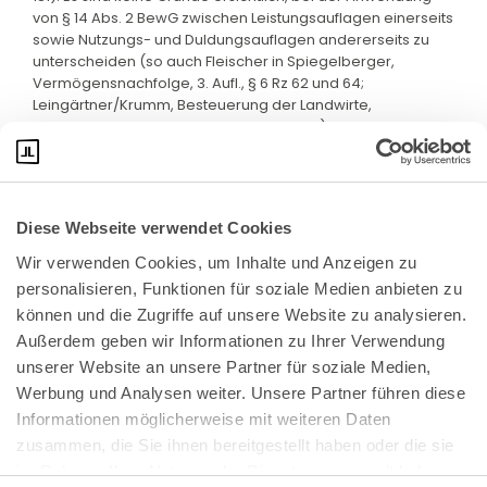
von § 14 Abs. 2 BewG zwischen Leistungsauflagen einerseits
sowie Nutzungs- und Duldungsauflagen andererseits zu
unterscheiden (so auch Fleischer in Spiegelberger,
Vermögensnachfolge, 3. Aufl., § 6 Rz 62 und 64;
Leingärtner/Krumm, Besteuerung der Landwirte,
Werkstand: 46. EL Juli 2024, Kap. 92 Rz 114).
Diese Webseite verwendet Cookies
Wir verwenden Cookies, um Inhalte und Anzeigen zu 
personalisieren, Funktionen für soziale Medien anbieten zu 
können und die Zugriffe auf unsere Website zu analysieren. 
Außerdem geben wir Informationen zu Ihrer Verwendung 
unserer Website an unsere Partner für soziale Medien, 
Bundeskanzlerplatz 2
Werbung und Analysen weiter. Unsere Partner führen diese 
53113 Bonn
Informationen möglicherweise mit weiteren Daten 
zusammen, die Sie ihnen bereitgestellt haben oder die sie 
Pressemitteilungen
AGB
|
im Rahmen Ihrer Nutzung der Dienste gesammelt haben.
Impressum
Datenschutz
|