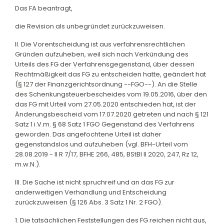
Das FA beantragt,
die Revision als unbegründet zurückzuweisen.
II. Die Vorentscheidung ist aus verfahrensrechtlichen
Gründen aufzuheben, weil sich nach Verkündung des
Urteils des FG der Verfahrensgegenstand, über dessen
Rechtmäßigkeit das FG zu entscheiden hatte, geändert hat
(§ 127 der Finanzgerichtsordnung --FGO--). An die Stelle
des Schenkungsteuerbescheides vom 19.05.2016, über den
das FG mit Urteil vom 27.05.2020 entschieden hat, ist der
Änderungsbescheid vom 17.07.2020 getreten und nach § 121
Satz 1 i.V.m. § 68 Satz 1 FGO Gegenstand des Verfahrens
geworden. Das angefochtene Urteil ist daher
gegenstandslos und aufzuheben (vgl. BFH-Urteil vom
28.08.2019 - II R 7/17, BFHE 266, 485, BStBl II 2020, 247, Rz 12,
m.w.N.).
III. Die Sache ist nicht spruchreif und an das FG zur
anderweitigen Verhandlung und Entscheidung
zurückzuweisen (§ 126 Abs. 3 Satz 1 Nr. 2 FGO).
1. Die tatsächlichen Feststellungen des FG reichen nicht aus,