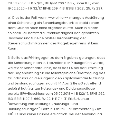
28.03.2007 - II R 57/05, BFH/NV 2007, 1537, unter II.3.; vom
19.02.2020 - II R 32/17, BFHE 269, 413, BStBl II 2021, 25, Rz 23).
b) Dies ist der Fall, wenn --wie hier-- mangels Ausführung
einer Schenkung ein Schenkungsteuerbescheid schon
dem Grunde nach nicht ergehen durfte. Auch in einem
solchen Fall betrifft die Rechtswidrigkeit den gesamten
Bescheid und für eine bloße Herabsetzung der
Steuerschuld im Rahmen des Klagebegehrens ist kein
Raum.
3. Sollte das FG hingegen zu dem Ergebnis gelangen, dass
die Schenkung noch zu Lebzeiten der P ausgeführt wurde,
weist der Senat darauf hin, dass das FA bei der Ermittlung
der Gegenleistung für die teilentgeltliche Übertragung des
Grundstücks an die Klägerin den Kapitalwert der Nutzungs-
und Leistungsauflagen nach § 14 Abs. 2 BewG zutreffend
gekürzt hat (vgl. zur Nutzungs- und Duldungsauflage
bereits BFH-Beschluss vom 05.07.2018 - II B 122/17, BFHE 262,
163, BStBl II 2018, 660, Rz 22; H E 7.4 (1) ErbStH, unter
"Bewertung von Leistungs-, Nutzungs- und
Duldungsauflagen"; Götz in: ErbStG - eKommentar § 7 Rz
181). Es sind keine Gründe ersichtlich, bei der Anwendung