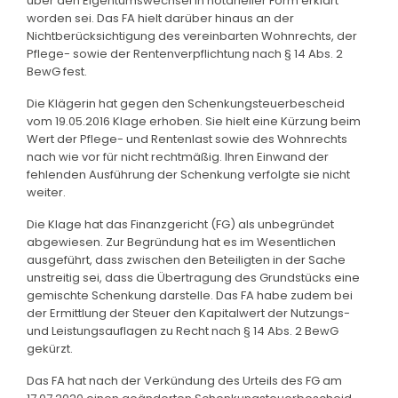
über den Eigentumswechsel in notarieller Form erklärt
worden sei. Das FA hielt darüber hinaus an der
Nichtberücksichtigung des vereinbarten Wohnrechts, der
Pflege- sowie der Rentenverpflichtung nach § 14 Abs. 2
BewG fest.
Die Klägerin hat gegen den Schenkungsteuerbescheid
vom 19.05.2016 Klage erhoben. Sie hielt eine Kürzung beim
Wert der Pflege- und Rentenlast sowie des Wohnrechts
nach wie vor für nicht rechtmäßig. Ihren Einwand der
fehlenden Ausführung der Schenkung verfolgte sie nicht
weiter.
Die Klage hat das Finanzgericht (FG) als unbegründet
abgewiesen. Zur Begründung hat es im Wesentlichen
ausgeführt, dass zwischen den Beteiligten in der Sache
unstreitig sei, dass die Übertragung des Grundstücks eine
gemischte Schenkung darstelle. Das FA habe zudem bei
der Ermittlung der Steuer den Kapitalwert der Nutzungs-
und Leistungsauflagen zu Recht nach § 14 Abs. 2 BewG
gekürzt.
Das FA hat nach der Verkündung des Urteils des FG am