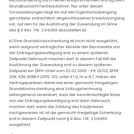
Rechtsänderung durch einen entsprechenden Antrag beim
Grundbuchamt herbeizuführen. Nur unter diesen
Voraussetzungen liegt ein auf den Eigentumsübergang
gerichteter zivilrechtlich abgeschlossener Erwerbsvorgang
vor, auf den für die Ausführung der Zuwendung im Sinne
des § 9 Abs. 1 Nr. 2 ErbStG abzustellen ist.
b) Eine Grundstücksschenkung ist noch nicht ausgeführt,
wenn aufgrund vertraglicher Abrede der Beschenkte von
der Eintragungsbewilligung erst zu einem späteren
Zeitpunkt Gebrauch machen darf. In diesem Fall tritt die
Ausführung der Zuwendung erst zu diesem späteren
Zeitpunkt ein (BFH-Urteil vom 02.02.2005 - II R 26/02, BFHE
208, 438, BStBl II 2005, 312, unter II.1.a, m.w.N.). Haben die
Vertragsparteien daher bei einer gemischt-freigebigen
Grundstücksschenkung eine Vollzugshemmung
dahingehend vereinbart, dass der bevollmächtigte Notar
von der Eintragungsbewilligung erst dann Gebrauch
machen darf, wenn die Zahlung des Kaufpreises
nachgewiesen ist, ist die gemischt-freigebige Schenkung
erst in diesem Zeitpunkt nach § 9 Abs. 1 Nr. 2 ErbStG
ausgeführt.