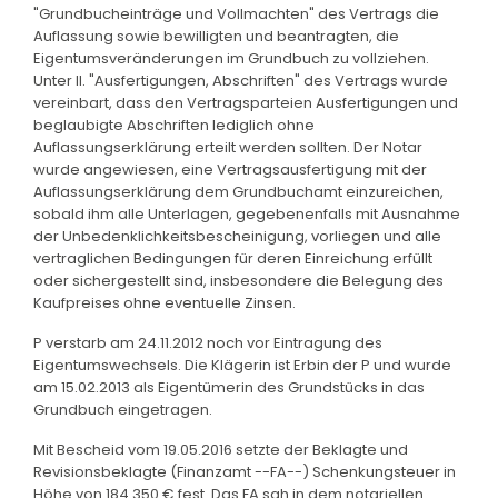
"Grundbucheinträge und Vollmachten" des Vertrags die
Auflassung sowie bewilligten und beantragten, die
Eigentumsveränderungen im Grundbuch zu vollziehen.
Unter II. "Ausfertigungen, Abschriften" des Vertrags wurde
vereinbart, dass den Vertragsparteien Ausfertigungen und
beglaubigte Abschriften lediglich ohne
Auflassungserklärung erteilt werden sollten. Der Notar
wurde angewiesen, eine Vertragsausfertigung mit der
Auflassungserklärung dem Grundbuchamt einzureichen,
sobald ihm alle Unterlagen, gegebenenfalls mit Ausnahme
der Unbedenklichkeitsbescheinigung, vorliegen und alle
vertraglichen Bedingungen für deren Einreichung erfüllt
oder sichergestellt sind, insbesondere die Belegung des
Kaufpreises ohne eventuelle Zinsen.
P verstarb am 24.11.2012 noch vor Eintragung des
Eigentumswechsels. Die Klägerin ist Erbin der P und wurde
am 15.02.2013 als Eigentümerin des Grundstücks in das
Grundbuch eingetragen.
Mit Bescheid vom 19.05.2016 setzte der Beklagte und
Revisionsbeklagte (Finanzamt --FA--) Schenkungsteuer in
Höhe von 184.350 € fest. Das FA sah in dem notariellen