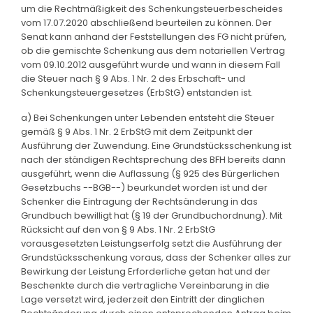
um die Rechtmäßigkeit des Schenkungsteuerbescheides
vom 17.07.2020 abschließend beurteilen zu können. Der
Senat kann anhand der Feststellungen des FG nicht prüfen,
ob die gemischte Schenkung aus dem notariellen Vertrag
vom 09.10.2012 ausgeführt wurde und wann in diesem Fall
die Steuer nach § 9 Abs. 1 Nr. 2 des Erbschaft- und
Schenkungsteuergesetzes (ErbStG) entstanden ist.
a) Bei Schenkungen unter Lebenden entsteht die Steuer
gemäß § 9 Abs. 1 Nr. 2 ErbStG mit dem Zeitpunkt der
Ausführung der Zuwendung. Eine Grundstücksschenkung ist
nach der ständigen Rechtsprechung des BFH bereits dann
ausgeführt, wenn die Auflassung (§ 925 des Bürgerlichen
Gesetzbuchs --BGB--) beurkundet worden ist und der
Schenker die Eintragung der Rechtsänderung in das
Grundbuch bewilligt hat (§ 19 der Grundbuchordnung). Mit
Rücksicht auf den von § 9 Abs. 1 Nr. 2 ErbStG
vorausgesetzten Leistungserfolg setzt die Ausführung der
Grundstücksschenkung voraus, dass der Schenker alles zur
Bewirkung der Leistung Erforderliche getan hat und der
Beschenkte durch die vertragliche Vereinbarung in die
Lage versetzt wird, jederzeit den Eintritt der dinglichen