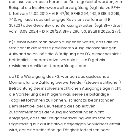
der Insolvenzmasse heraus an Dritte geleistet werden, zum
Beispiel die Insolvenzverwaltervergütung (vgl. hierzu BFH-
Urteil vom 14.02.2019 - VI R 47/16, BFHE 264, 142, BStBl II 2019,
743; vgl. auch das anhängige Revisionsverfahren III R
35/23) oder Gerichts- und Beratungskosten (vgl. BFH-Urteil
vom 13.08.2024 - IX R 29/23, BFHE 286, 50, BStBl II 2025, 277).
b) Selbst wenn man davon ausgehen wollte, dass die im
Streitjahr in die Masse geleisteten Ausgleichszahlungen
Aufwand seien, hält die Würdigung des FG, dieser sei nicht
betrieblich, sondern privat veranlasst, im Ergebnis
revisions-rechtlicher Überprüfung stand.
aa) Die Würdigung des FG, wonach das auslösende
Moment für die Zahlung bei wertender (steuerrechtlicher)
Betrachtung der insolvenzrechtlichen Ausgangslage nicht
die Vorstellung des Klägers war, seine selbständige
Tätigkeit fortführen zu können, ist nicht zu beanstanden.
Dem steht bei der Beurteilung des objektiven
Zusammenhangs der Ausgleichszahlungen nicht
entgegen, dass die Freigabeerklärung wie im Streitfall
regelmäßig nur auf Initiative desjenigen Schuldners erteilt
wird, der eine selbständige Tätigkeit fortsetzen oder