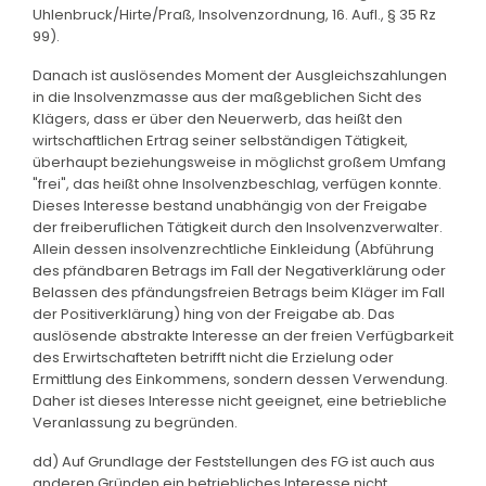
Uhlenbruck/Hirte/Praß, Insolvenzordnung, 16. Aufl., § 35 Rz
99).
Danach ist auslösendes Moment der Ausgleichszahlungen
in die Insolvenzmasse aus der maßgeblichen Sicht des
Klägers, dass er über den Neuerwerb, das heißt den
wirtschaftlichen Ertrag seiner selbständigen Tätigkeit,
überhaupt beziehungsweise in möglichst großem Umfang
"frei", das heißt ohne Insolvenzbeschlag, verfügen konnte.
Dieses Interesse bestand unabhängig von der Freigabe
der freiberuflichen Tätigkeit durch den Insolvenzverwalter.
Allein dessen insolvenzrechtliche Einkleidung (Abführung
des pfändbaren Betrags im Fall der Negativerklärung oder
Belassen des pfändungsfreien Betrags beim Kläger im Fall
der Positiverklärung) hing von der Freigabe ab. Das
auslösende abstrakte Interesse an der freien Verfügbarkeit
des Erwirtschafteten betrifft nicht die Erzielung oder
Ermittlung des Einkommens, sondern dessen Verwendung.
Daher ist dieses Interesse nicht geeignet, eine betriebliche
Veranlassung zu begründen.
dd) Auf Grundlage der Feststellungen des FG ist auch aus
anderen Gründen ein betriebliches Interesse nicht