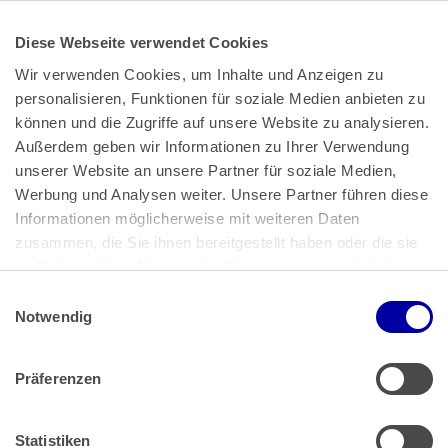
Diese Webseite verwendet Cookies
Wir verwenden Cookies, um Inhalte und Anzeigen zu 
personalisieren, Funktionen für soziale Medien anbieten zu 
können und die Zugriffe auf unsere Website zu analysieren. 
Außerdem geben wir Informationen zu Ihrer Verwendung 
unserer Website an unsere Partner für soziale Medien, 
Bundeskanzlerplatz 2
Werbung und Analysen weiter. Unsere Partner führen diese 
53113 Bonn
Informationen möglicherweise mit weiteren Daten 
zusammen, die Sie ihnen bereitgestellt haben oder die sie 
Pressemitteilungen
AGB
|
im Rahmen Ihrer Nutzung der Dienste gesammelt haben.
Impressum
Datenschutz
|
Einwilligungsauswahl
Impressum
 | 
Datenschutz
Notwendig
Präferenzen
Zahlung & Versand
Rücksendungen/Widerrufsbelehrung
Muster Widerrufsformular (PDF)
Statistiken