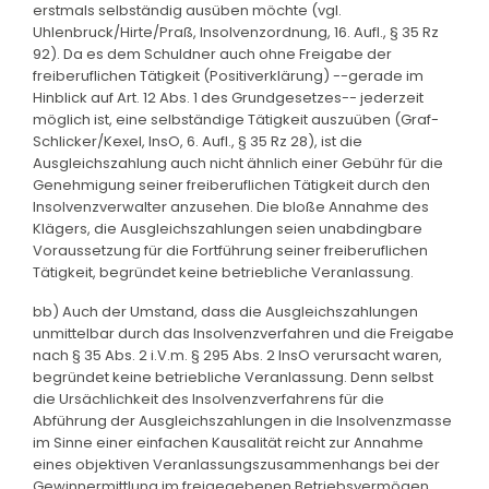
erstmals selbständig ausüben möchte (vgl.
Uhlenbruck/Hirte/Praß, Insolvenzordnung, 16. Aufl., § 35 Rz
92). Da es dem Schuldner auch ohne Freigabe der
freiberuflichen Tätigkeit (Positiverklärung) --gerade im
Hinblick auf Art. 12 Abs. 1 des Grundgesetzes-- jederzeit
möglich ist, eine selbständige Tätigkeit auszuüben (Graf-
Schlicker/Kexel, InsO, 6. Aufl., § 35 Rz 28), ist die
Ausgleichszahlung auch nicht ähnlich einer Gebühr für die
Genehmigung seiner freiberuflichen Tätigkeit durch den
Insolvenzverwalter anzusehen. Die bloße Annahme des
Klägers, die Ausgleichszahlungen seien unabdingbare
Voraussetzung für die Fortführung seiner freiberuflichen
Tätigkeit, begründet keine betriebliche Veranlassung.
bb) Auch der Umstand, dass die Ausgleichszahlungen
unmittelbar durch das Insolvenzverfahren und die Freigabe
nach § 35 Abs. 2 i.V.m. § 295 Abs. 2 InsO verursacht waren,
begründet keine betriebliche Veranlassung. Denn selbst
die Ursächlichkeit des Insolvenzverfahrens für die
Abführung der Ausgleichszahlungen in die Insolvenzmasse
im Sinne einer einfachen Kausalität reicht zur Annahme
eines objektiven Veranlassungszusammenhangs bei der
Gewinnermittlung im freigegebenen Betriebsvermögen