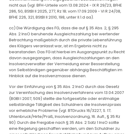
nicht aus (vgl. BFH-Urteile vom 13.08.2024 - IX R 29/23, BFHE
286, 50, BStBl II 2025, 277, Rz 18; vom 17.09.2009 - VI R 24/08,
BFHE 226, 321, BStBl II 2010, 198, unter II.1.d aa).
cc) Die Würdigung des FG, dass die auf § 35 Abs. 2, § 295
Abs. 2 InsO beruhende Ausgleichszahlung bei wertender
Betrachtung maßgeblich durch die private Lebensführung
des Klägers veranlasst war, ist im Ergebnis nicht zu
beanstanden. Das FG ist hierbei im Ausgangspunkt zu Recht
davon ausgegangen, dass Ausgleichszahlungen an den
Insolvenzverwalter der Vermeidung einer Besserstellung
von Selbständigen gegenüber abhängig Beschäftigten im
Hinblick auf die Insolvenzmasse dienen.
Vor der Einführung von § 35 Abs. 2 InsO durch das Gesetz
zur Vereinfachung des Insolvenzverfahrens vom 13.04.2007
(BGBl I 2007, 509) stellte die fortgesetzte oder erstmalige
selbständige Tätigkeit des Schuldners die Insolvenzpraxis
vor erhebliche Probleme (vgl. BTDrucks 16/3227, S. 17;
Uhlenbruck/Hirte/Praß, Insolvenzordnung, 16. Aufl., § 35 Rz
90). Durch die Freigabe nach § 35 Abs. 2 Satz 1 InsO sollte
eine Regelung geschaffen werden, um den Schuldner zu