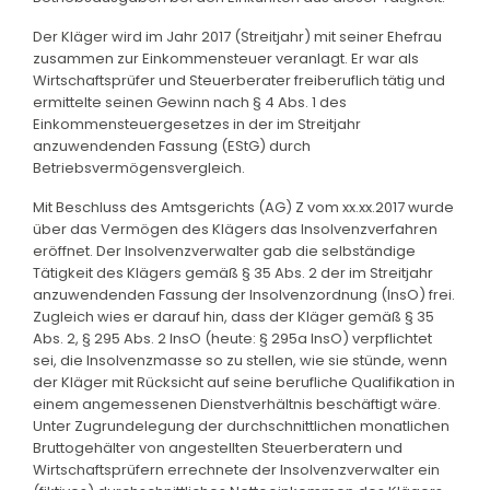
Der Kläger wird im Jahr 2017 (Streitjahr) mit seiner Ehefrau
zusammen zur Einkommensteuer veranlagt. Er war als
Wirtschaftsprüfer und Steuerberater freiberuflich tätig und
ermittelte seinen Gewinn nach § 4 Abs. 1 des
Einkommensteuergesetzes in der im Streitjahr
anzuwendenden Fassung (EStG) durch
Betriebsvermögensvergleich.
Mit Beschluss des Amtsgerichts (AG) Z vom xx.xx.2017 wurde
über das Vermögen des Klägers das Insolvenzverfahren
eröffnet. Der Insolvenzverwalter gab die selbständige
Tätigkeit des Klägers gemäß § 35 Abs. 2 der im Streitjahr
anzuwendenden Fassung der Insolvenzordnung (InsO) frei.
Zugleich wies er darauf hin, dass der Kläger gemäß § 35
Abs. 2, § 295 Abs. 2 InsO (heute: § 295a InsO) verpflichtet
sei, die Insolvenzmasse so zu stellen, wie sie stünde, wenn
der Kläger mit Rücksicht auf seine berufliche Qualifikation in
einem angemessenen Dienstverhältnis beschäftigt wäre.
Unter Zugrundelegung der durchschnittlichen monatlichen
Bruttogehälter von angestellten Steuerberatern und
Wirtschaftsprüfern errechnete der Insolvenzverwalter ein