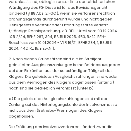
veranlasst sind, obliegt in erster Linie der tatrichterlichen
Würdigung des FG. Diese ist für das Revisionsgericht
bindend (§ 118 Abs. 2 FGO), wenn sie verfahrensrechtlich
ordnungsgemäß durchgeführt wurde und nicht gegen
Denkgesetze verstößt oder Erfahrungssätze verletzt
(ständige Rechtsprechung, z.B. BFH-Urteil vom 03.12.2024 -
IX R 2/24, BFHE 287, 394, BStBl II 2025, 453, Rz 12; BFH-
Beschluss vom 10.01.2024 - VI R 16/21, BFHE 284, 1, BStBl II
2024, 442, Rz 15, m.w.N.).
2. Nach diesen Grundsätzen sind die im Streitjahr
geleisteten Ausgleichszahlungen keine Betriebsausgaben
bei den Einkünften aus der selbständigen Tätigkeit des
Klägers. Die geleisteten Ausgleichszahlungen sind weder
aus dem Vermögen des Klägers abgeflossen (unter a)
noch sind sie betrieblich veranlasst (unter b).
a) Die geleisteten Ausgleichszahlungen sind mit der
Zahlung auf das Hinterlegungskonto der Insolvenzmasse
nicht aus dem (Betriebs-)Vermögen des Klägers
abgeflossen.
Die Eröffnung des Insolvenzverfahrens ändert zwar die