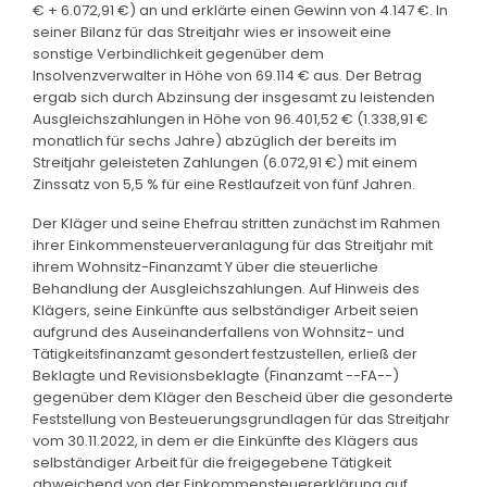
€ + 6.072,91 €) an und erklärte einen Gewinn von 4.147 €. In
seiner Bilanz für das Streitjahr wies er insoweit eine
sonstige Verbindlichkeit gegenüber dem
Insolvenzverwalter in Höhe von 69.114 € aus. Der Betrag
ergab sich durch Abzinsung der insgesamt zu leistenden
Ausgleichszahlungen in Höhe von 96.401,52 € (1.338,91 €
monatlich für sechs Jahre) abzüglich der bereits im
Streitjahr geleisteten Zahlungen (6.072,91 €) mit einem
Zinssatz von 5,5 % für eine Restlaufzeit von fünf Jahren.
Der Kläger und seine Ehefrau stritten zunächst im Rahmen
ihrer Einkommensteuerveranlagung für das Streitjahr mit
ihrem Wohnsitz-Finanzamt Y über die steuerliche
Behandlung der Ausgleichszahlungen. Auf Hinweis des
Klägers, seine Einkünfte aus selbständiger Arbeit seien
aufgrund des Auseinanderfallens von Wohnsitz- und
Tätigkeitsfinanzamt gesondert festzustellen, erließ der
Beklagte und Revisionsbeklagte (Finanzamt --FA--)
gegenüber dem Kläger den Bescheid über die gesonderte
Feststellung von Besteuerungsgrundlagen für das Streitjahr
vom 30.11.2022, in dem er die Einkünfte des Klägers aus
selbständiger Arbeit für die freigegebene Tätigkeit
abweichend von der Einkommensteuererklärung auf