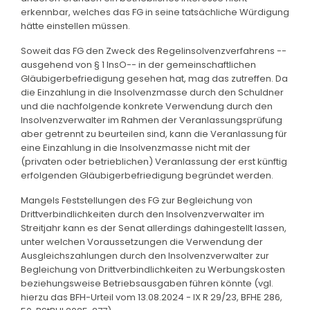
erkennbar, welches das FG in seine tatsächliche Würdigung
hätte einstellen müssen.
Soweit das FG den Zweck des Regelinsolvenzverfahrens --
ausgehend von § 1 InsO-- in der gemeinschaftlichen
Gläubigerbefriedigung gesehen hat, mag das zutreffen. Da
die Einzahlung in die Insolvenzmasse durch den Schuldner
und die nachfolgende konkrete Verwendung durch den
Insolvenzverwalter im Rahmen der Veranlassungsprüfung
aber getrennt zu beurteilen sind, kann die Veranlassung für
eine Einzahlung in die Insolvenzmasse nicht mit der
(privaten oder betrieblichen) Veranlassung der erst künftig
erfolgenden Gläubigerbefriedigung begründet werden.
Mangels Feststellungen des FG zur Begleichung von
Drittverbindlichkeiten durch den Insolvenzverwalter im
Streitjahr kann es der Senat allerdings dahingestellt lassen,
unter welchen Voraussetzungen die Verwendung der
Ausgleichszahlungen durch den Insolvenzverwalter zur
Begleichung von Drittverbindlichkeiten zu Werbungskosten
beziehungsweise Betriebsausgaben führen könnte (vgl.
hierzu das BFH-Urteil vom 13.08.2024 - IX R 29/23, BFHE 286,