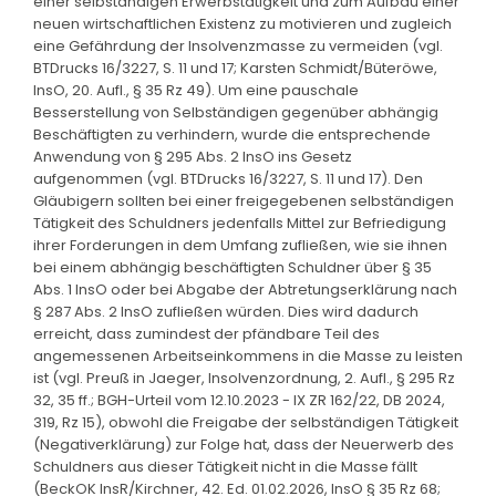
einer selbständigen Erwerbstätigkeit und zum Aufbau einer
neuen wirtschaftlichen Existenz zu motivieren und zugleich
eine Gefährdung der Insolvenzmasse zu vermeiden (vgl.
BTDrucks 16/3227, S. 11 und 17; Karsten Schmidt/Büteröwe,
InsO, 20. Aufl., § 35 Rz 49). Um eine pauschale
Besserstellung von Selbständigen gegenüber abhängig
Beschäftigten zu verhindern, wurde die entsprechende
Anwendung von § 295 Abs. 2 InsO ins Gesetz
aufgenommen (vgl. BTDrucks 16/3227, S. 11 und 17). Den
Gläubigern sollten bei einer freigegebenen selbständigen
Tätigkeit des Schuldners jedenfalls Mittel zur Befriedigung
ihrer Forderungen in dem Umfang zufließen, wie sie ihnen
bei einem abhängig beschäftigten Schuldner über § 35
Abs. 1 InsO oder bei Abgabe der Abtretungserklärung nach
§ 287 Abs. 2 InsO zufließen würden. Dies wird dadurch
erreicht, dass zumindest der pfändbare Teil des
angemessenen Arbeitseinkommens in die Masse zu leisten
ist (vgl. Preuß in Jaeger, Insolvenzordnung, 2. Aufl., § 295 Rz
32, 35 ff.; BGH-Urteil vom 12.10.2023 - IX ZR 162/22, DB 2024,
319, Rz 15), obwohl die Freigabe der selbständigen Tätigkeit
(Negativerklärung) zur Folge hat, dass der Neuerwerb des
Schuldners aus dieser Tätigkeit nicht in die Masse fällt
(BeckOK InsR/Kirchner, 42. Ed. 01.02.2026, InsO § 35 Rz 68;