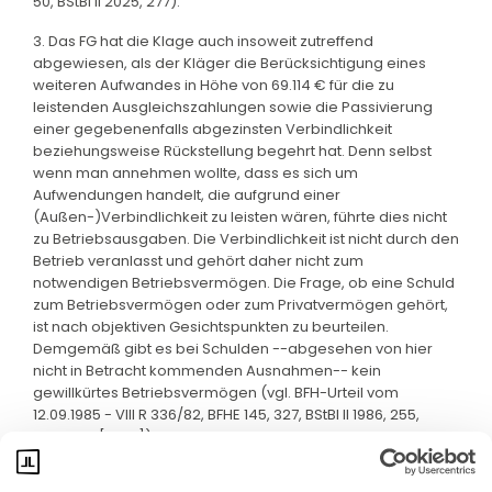
50, BStBl II 2025, 277).
3. Das FG hat die Klage auch insoweit zutreffend
abgewiesen, als der Kläger die Berücksichtigung eines
weiteren Aufwandes in Höhe von 69.114 € für die zu
leistenden Ausgleichszahlungen sowie die Passivierung
einer gegebenenfalls abgezinsten Verbindlichkeit
beziehungsweise Rückstellung begehrt hat. Denn selbst
wenn man annehmen wollte, dass es sich um
Aufwendungen handelt, die aufgrund einer
(Außen-)Verbindlichkeit zu leisten wären, führte dies nicht
zu Betriebsausgaben. Die Verbindlichkeit ist nicht durch den
Betrieb veranlasst und gehört daher nicht zum
notwendigen Betriebsvermögen. Die Frage, ob eine Schuld
zum Betriebsvermögen oder zum Privatvermögen gehört,
ist nach objektiven Gesichtspunkten zu beurteilen.
Demgemäß gibt es bei Schulden --abgesehen von hier
nicht in Betracht kommenden Ausnahmen-- kein
gewillkürtes Betriebsvermögen (vgl. BFH-Urteil vom
12.09.1985 - VIII R 336/82, BFHE 145, 327, BStBl II 1986, 255,
unter 2.a [Rz 21]).