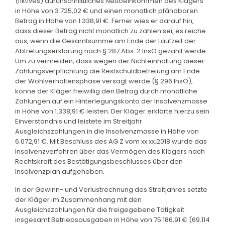
(fiktives) durchschnittliches Nettoeinkommen des Klägers
in Höhe von 3.725,02 € und einen monatlich pfändbaren
Betrag in Höhe von 1.338,91 €. Ferner wies er darauf hin,
dass dieser Betrag nicht monatlich zu zahlen sei; es reiche
aus, wenn die Gesamtsumme am Ende der Laufzeit der
Abtretungserklärung nach § 287 Abs. 2 InsO gezahlt werde.
Um zu vermeiden, dass wegen der Nichteinhaltung dieser
Zahlungsverpflichtung die Restschuldbefreiung am Ende
der Wohlverhaltensphase versagt werde (§ 296 InsO),
könne der Kläger freiwillig den Betrag durch monatliche
Zahlungen auf ein Hinterlegungskonto der Insolvenzmasse
in Höhe von 1.338,91 € leisten. Der Kläger erklärte hierzu sein
Einverständnis und leistete im Streitjahr
Ausgleichszahlungen in die Insolvenzmasse in Höhe von
6.072,91 €. Mit Beschluss des AG Z vom xx.xx.2018 wurde das
Insolvenzverfahren über das Vermögen des Klägers nach
Rechtskraft des Bestätigungsbeschlusses über den
Insolvenzplan aufgehoben.
In der Gewinn- und Verlustrechnung des Streitjahres setzte
der Kläger im Zusammenhang mit den
Ausgleichszahlungen für die freigegebene Tätigkeit
insgesamt Betriebsausgaben in Höhe von 75.186,91 € (69.114