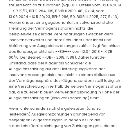
steuerrechtlich zuzuordnen (vgl. BFH-Urteile vom 02.04.2019
- IX R 21/17, BFHE 264, 109, BStBl II 2019, 481, Rz 14; vom
13.08.2024 - IX R 29/23, BFHE 286, 50, BStBl II 2025, 277, Rz 13).
Hieran ändert eine gegebenenfalls insolvenzrechtliche
Trennung der Vermögenssphären nichts, die
beispielsweise gerade Vereinbarungen zwischen dem
Insolvenzverwalter und dem Schuldner über Inhalt und
Abführung von Ausgleichszahlungen zulässt (vgl. Beschluss
des Bundesgerichtshofs --BGH-- vom 12.04.2018 - IX ZB
60/16, Der Betrieb --DB-- 2018, 1588). Daher führt der
Umstand, dass der Kläger als Schuldner die
Ausgleichszahlung auf das Hinterlegungskonto der
Insolvenzmasse geleistet hat, nicht zu einem Abfluss aus
der Vermögenssphäre des Klägers, sondern stellt lediglich
eine Verschiebung innerhalb derselben Vermögenssphäre
dar, die zu einer bloßen Verwendungsbindung in Höhe der
Ausgleichszahlungen (Insolvenzbeschlag) führt.
Hierin unterscheiden sich die geleisteten (und zu
leistenden) Ausgleichszahlungen grundlegend von
denjenigen Fallgestaltungen, in denen es um die
steuerliche Berücksichtigung von Zahlungen geht, die aus