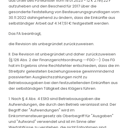
das Urteil des FG Münster vom 19.01.2023 - 12 K 2791/22 F
aufzuheben und den Bescheid für 2017 über die
gesonderte Feststellung von Besteuerungsgrundlagen vom
30.11.2022 dahingehend zu ändern, dass die Einkünfte aus
selbständiger Arbeit auf 4.147,51 € festgestellt werden.
Das FA beantragt,
die Revision als unbegründet zurückzuweisen.
II. Die Revision ist unbegründet und daher zurückzuweisen
(§ 126 Abs. 2 der Finanzgerichtsordnung --FGO--). Das FG
hat im Ergebnis ohne Rechtsfehler entschieden, dass die im
Streitjahr geleisteten beziehungsweise gewinnmindernd
passivierten Ausgleichszahlungen nicht zu
Betriebsausgaben bei den festzustellenden Einkünften aus
der selbständigen Tätigkeit des Klägers führen.
1. Nach § 4 Abs. 4 EStG sind Betriebsausgaben die
Aufwendungen, die durch den Betrieb veranlasst sind. Der
Begriff der "Aufwendungen" wird im
Einkommensteuergesetz als Oberbegriff für "Ausgaben"
und "Aufwand" verwendet und ist im Sinne aller
Wertabflüsse zu verstehen, die nicht Entnahmen sind.