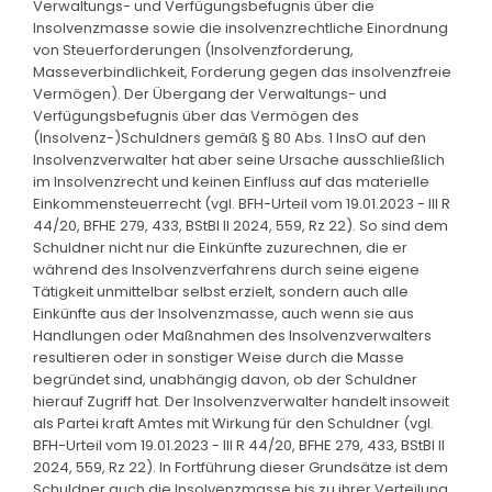
Verwaltungs- und Verfügungsbefugnis über die
Insolvenzmasse sowie die insolvenzrechtliche Einordnung
von Steuerforderungen (Insolvenzforderung,
Masseverbindlichkeit, Forderung gegen das insolvenzfreie
Vermögen). Der Übergang der Verwaltungs- und
Verfügungsbefugnis über das Vermögen des
(Insolvenz-)Schuldners gemäß § 80 Abs. 1 InsO auf den
Insolvenzverwalter hat aber seine Ursache ausschließlich
im Insolvenzrecht und keinen Einfluss auf das materielle
Einkommensteuerrecht (vgl. BFH-Urteil vom 19.01.2023 - III R
44/20, BFHE 279, 433, BStBl II 2024, 559, Rz 22). So sind dem
Schuldner nicht nur die Einkünfte zuzurechnen, die er
während des Insolvenzverfahrens durch seine eigene
Tätigkeit unmittelbar selbst erzielt, sondern auch alle
Einkünfte aus der Insolvenzmasse, auch wenn sie aus
Handlungen oder Maßnahmen des Insolvenzverwalters
resultieren oder in sonstiger Weise durch die Masse
begründet sind, unabhängig davon, ob der Schuldner
hierauf Zugriff hat. Der Insolvenzverwalter handelt insoweit
als Partei kraft Amtes mit Wirkung für den Schuldner (vgl.
BFH-Urteil vom 19.01.2023 - III R 44/20, BFHE 279, 433, BStBl II
2024, 559, Rz 22). In Fortführung dieser Grundsätze ist dem
Schuldner auch die Insolvenzmasse bis zu ihrer Verteilung