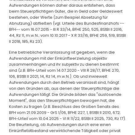
Aufwendungen können daher daraus entstehen, dass
beim Steuerpflichtigen Güter, die in Geld oder Geldeswert
bestehen, oder Werte (zum Beispiel Absetzung für
Abnutzung) abfließen (vgl. Urteile des Bundesfinanzhofs --
BFH-- vom 16.07.2015 - III R 33/14, BFHE 250, 525, BStBl II 2016,
44, Rz 11, m.w.N.; vom 10.10.2017 - X R 33/16, BFHE 259, 519, BStBl
II 2018, 185, Rz 23).
Eine betriebliche Veranlassung ist gegeben, wenn die
Aufwendungen mit der Einkünfteerzielung objektiv
zusammenhängen und ihr subjektiv zu dienen bestimmt
sind (z.B. BFH-Urteil vom 14.07.2020 - VIII R 28/17, BFHE 270,
106, BStBl II 2021, 14, Rz 14, m.w.N.). Ob und inwieweit
Aufwendungen durch den Betrieb veranlasst sind, hängt
von den Gründen ab, aus denen der Steuerpflichtige die
Aufwendungen tätigt. Die Gründe bilden das "auslösende
Moment", das den Steuerpflichtigen bewogen hat, die
Kosten zu tragen (z.B. Beschluss des Großen Senats des
BFH vom 21.09.2009 - GrS 1/06, BFHE 227, 1, BStBl II 2010, 672;
BFH-Urteil vom 10.04.2025 - VI R 11/22, BStBl II 2025, 730, Rz 17).
Die Beurteilung, ob Aufwendungen durch eine einen
Einkünftetatbestand verwirklichende Tätigkeit oder privat