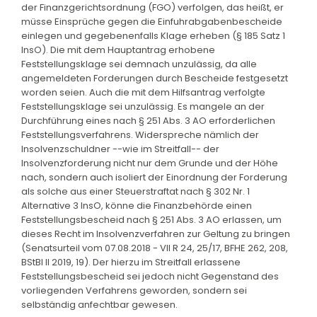
der Finanzgerichtsordnung (FGO) verfolgen, das heißt, er
müsse Einsprüche gegen die Einfuhrabgabenbescheide
einlegen und gegebenenfalls Klage erheben (§ 185 Satz 1
InsO). Die mit dem Hauptantrag erhobene
Feststellungsklage sei demnach unzulässig, da alle
angemeldeten Forderungen durch Bescheide festgesetzt
worden seien. Auch die mit dem Hilfsantrag verfolgte
Feststellungsklage sei unzulässig. Es mangele an der
Durchführung eines nach § 251 Abs. 3 AO erforderlichen
Feststellungsverfahrens. Widerspreche nämlich der
Insolvenzschuldner --wie im Streitfall-- der
Insolvenzforderung nicht nur dem Grunde und der Höhe
nach, sondern auch isoliert der Einordnung der Forderung
als solche aus einer Steuerstraftat nach § 302 Nr. 1
Alternative 3 InsO, könne die Finanzbehörde einen
Feststellungsbescheid nach § 251 Abs. 3 AO erlassen, um
dieses Recht im Insolvenzverfahren zur Geltung zu bringen
(Senatsurteil vom 07.08.2018 - VII R 24, 25/17, BFHE 262, 208,
BStBl II 2019, 19). Der hierzu im Streitfall erlassene
Feststellungsbescheid sei jedoch nicht Gegenstand des
vorliegenden Verfahrens geworden, sondern sei
selbständig anfechtbar gewesen.