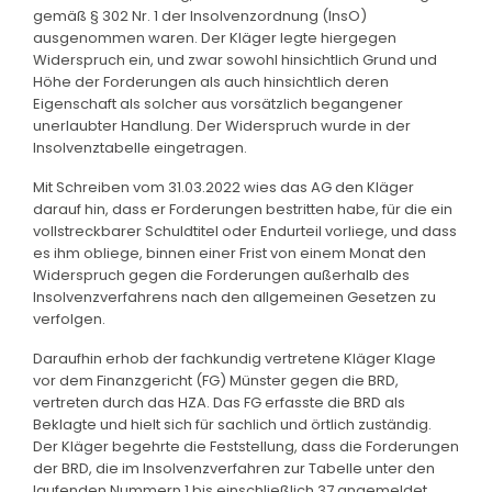
gemäß § 302 Nr. 1 der Insolvenzordnung (InsO)
ausgenommen waren. Der Kläger legte hiergegen
Widerspruch ein, und zwar sowohl hinsichtlich Grund und
Höhe der Forderungen als auch hinsichtlich deren
Eigenschaft als solcher aus vorsätzlich begangener
unerlaubter Handlung. Der Widerspruch wurde in der
Insolvenztabelle eingetragen.
Mit Schreiben vom 31.03.2022 wies das AG den Kläger
darauf hin, dass er Forderungen bestritten habe, für die ein
vollstreckbarer Schuldtitel oder Endurteil vorliege, und dass
es ihm obliege, binnen einer Frist von einem Monat den
Widerspruch gegen die Forderungen außerhalb des
Insolvenzverfahrens nach den allgemeinen Gesetzen zu
verfolgen.
Daraufhin erhob der fachkundig vertretene Kläger Klage
vor dem Finanzgericht (FG) Münster gegen die BRD,
vertreten durch das HZA. Das FG erfasste die BRD als
Beklagte und hielt sich für sachlich und örtlich zuständig.
Der Kläger begehrte die Feststellung, dass die Forderungen
der BRD, die im Insolvenzverfahren zur Tabelle unter den
laufenden Nummern 1 bis einschließlich 37 angemeldet