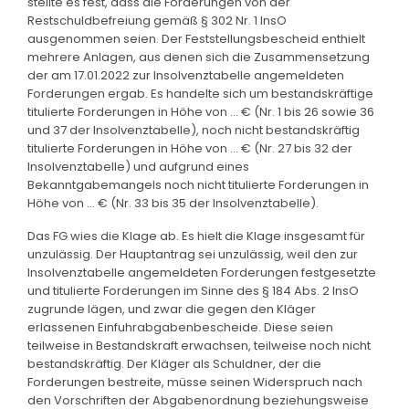
stellte es fest, dass die Forderungen von der
Restschuldbefreiung gemäß § 302 Nr. 1 InsO
ausgenommen seien. Der Feststellungsbescheid enthielt
mehrere Anlagen, aus denen sich die Zusammensetzung
der am 17.01.2022 zur Insolvenztabelle angemeldeten
Forderungen ergab. Es handelte sich um bestandskräftige
titulierte Forderungen in Höhe von ... € (Nr. 1 bis 26 sowie 36
und 37 der Insolvenztabelle), noch nicht bestandskräftig
titulierte Forderungen in Höhe von ... € (Nr. 27 bis 32 der
Insolvenztabelle) und aufgrund eines
Bekanntgabemangels noch nicht titulierte Forderungen in
Höhe von ... € (Nr. 33 bis 35 der Insolvenztabelle).
Das FG wies die Klage ab. Es hielt die Klage insgesamt für
unzulässig. Der Hauptantrag sei unzulässig, weil den zur
Insolvenztabelle angemeldeten Forderungen festgesetzte
und titulierte Forderungen im Sinne des § 184 Abs. 2 InsO
zugrunde lägen, und zwar die gegen den Kläger
erlassenen Einfuhrabgabenbescheide. Diese seien
teilweise in Bestandskraft erwachsen, teilweise noch nicht
bestandskräftig. Der Kläger als Schuldner, der die
Forderungen bestreite, müsse seinen Widerspruch nach
den Vorschriften der Abgabenordnung beziehungsweise