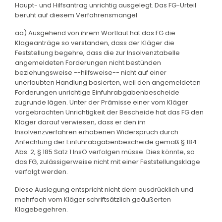
Haupt- und Hilfsantrag unrichtig ausgelegt. Das FG-Urteil
beruht auf diesem Verfahrensmangel.
aa) Ausgehend von ihrem Wortlaut hat das FG die
Klageanträge so verstanden, dass der Kläger die
Feststellung begehre, dass die zur Insolvenztabelle
angemeldeten Forderungen nicht bestünden
beziehungsweise --hilfsweise-- nicht auf einer
unerlaubten Handlung basierten, weil den angemeldeten
Forderungen unrichtige Einfuhrabgabenbescheide
zugrunde lägen. Unter der Prämisse einer vom Kläger
vorgebrachten Unrichtigkeit der Bescheide hat das FG den
Kläger darauf verwiesen, dass er den im
Insolvenzverfahren erhobenen Widerspruch durch
Anfechtung der Einfuhrabgabenbescheide gemäß § 184
Abs. 2, § 185 Satz 1 InsO verfolgen müsse. Dies könnte, so
das FG, zulässigerweise nicht mit einer Feststellungsklage
verfolgt werden.
Diese Auslegung entspricht nicht dem ausdrücklich und
mehrfach vom Kläger schriftsätzlich geäußerten
Klagebegehren.