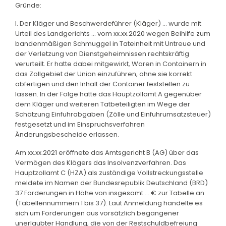
Gründe:
I. Der Kläger und Beschwerdeführer (Kläger) ... wurde mit
Urteil des Landgerichts ... vom xx.xx.2020 wegen Beihilfe zum
bandenmäßigen Schmuggel in Tateinheit mit Untreue und
der Verletzung von Dienstgeheimnissen rechtskräftig
verurteilt. Er hatte dabei mitgewirkt, Waren in Containern in
das Zollgebiet der Union einzuführen, ohne sie korrekt
abfertigen und den Inhalt der Container feststellen zu
lassen. In der Folge hatte das Hauptzollamt A gegenüber
dem Kläger und weiteren Tatbeteiligten im Wege der
Schätzung Einfuhrabgaben (Zölle und Einfuhrumsatzsteuer)
festgesetzt und im Einspruchsverfahren
Änderungsbescheide erlassen.
Am xx.xx.2021 eröffnete das Amtsgericht B (AG) über das
Vermögen des Klägers das Insolvenzverfahren. Das
Hauptzollamt C (HZA) als zuständige Vollstreckungsstelle
meldete im Namen der Bundesrepublik Deutschland (BRD)
37 Forderungen in Höhe von insgesamt ... € zur Tabelle an
(Tabellennummern 1 bis 37). Laut Anmeldung handelte es
sich um Forderungen aus vorsätzlich begangener
unerlaubter Handlung, die von der Restschuldbefreiung