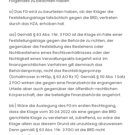
Folgendes zu beachten haben.
a) Das FG wird zu beurteilen haben, ob der Kläger die
Feststellungsklage tatsächlich gegen die BRD, vertreten
durch das HZA, erhoben hat.
aa) Gemäß § 63 Abs. 1 Nr. 3 FGO ist die Klage im Falle einer
Feststellungsklage gegen die Behörde zu richten, der
gegenüber die Feststellung des Bestehens oder
Nichtbestehens eines Rechtsverhältnisses oder der
Nichtigkeit eines Verwaltungsakts begehrt wird. Im
finanzgerichtlichen Verfahren gilt demnach das
Behördenprinzip, nicht das Rechtsträgerprinzip
(Schallmoser in HHSp, § 63 AO Rz 11). Gemäß § 110 Abs. 1 Satz
2 FGO wirken die gegen eine Finanzbehörde ergangenen
Urteile aber auch gegenüber der öffentlich-rechtlichen
Körperschaft, der die beteiligte Finanzbehörde angehört.
bb) Wäre die Auslegung des FG im ersten Rechtsgang,
dass die Klage vom 30.04.2022 als eine gegen die BRD
gerichtete Klage zu verstehen ist, zutreffend, so wäre die
Klage allein aus diesem Grund als unzulässig abzuweisen.
Denn gemäß § 63 Abs. 1 Nr. 3 FGO ist die BRD nicht