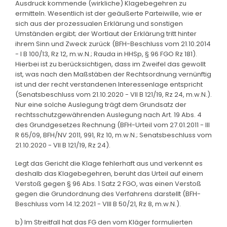
Ausdruck kommende (wirkliche) Klagebegehren zu
ermitteln. Wesentlich ist der geäußerte Parteiwille, wie er
sich aus der prozessualen Erklärung und sonstigen
Umständen ergibt; der Wortlaut der Erklärung tritt hinter
ihrem Sinn und Zweck zurück (BFH-Beschluss vom 21.10.2014
- I B 100/13, Rz 12, m.w.N.; Rauda in HHSp, § 96 FGO Rz 181).
Hierbei ist zu berücksichtigen, dass im Zweifel das gewollt
ist, was nach den Maßstäben der Rechtsordnung vernünftig
ist und der recht verstandenen Interessenlage entspricht
(Senatsbeschluss vom 21.10.2020 - VII B 121/19, Rz 24, m.w.N.).
Nur eine solche Auslegung trägt dem Grundsatz der
rechtsschutzgewährenden Auslegung nach Art. 19 Abs. 4
des Grundgesetzes Rechnung (BFH-Urteil vom 27.01.2011 - III
R 65/09, BFH/NV 2011, 991, Rz 10, m.w.N.; Senatsbeschluss vom
21.10.2020 - VII B 121/19, Rz 24).
Legt das Gericht die Klage fehlerhaft aus und verkennt es
deshalb das Klagebegehren, beruht das Urteil auf einem
Verstoß gegen § 96 Abs. 1 Satz 2 FGO, was einen Verstoß
gegen die Grundordnung des Verfahrens darstellt (BFH-
Beschluss vom 14.12.2021 - VIII B 50/21, Rz 8, m.w.N.).
b) Im Streitfall hat das FG den vom Kläger formulierten