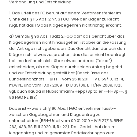
Verhandlung und Entscheidung.
1. Das Urteil des FG beruht auf einem Verfahrensfehler im
Sinne des § 115 Abs. 2 Nr. 3 FGO. Wie der Kläger zu Recht
rügt, hat das FG das Klagebegehren nicht richtig erkannt.
a) Gemäß § 96 Abs. 1 Satz 2 FGO darf das Gericht über das
Klagebegehren nicht hinausgehen, ist aber an die Fassung
der Anträge nicht gebunden. Das Gericht darf danach dem
Kläger nicht etwas zusprechen, das dieser nicht beantragt
hat; es darf auch nicht über etwas anderes ("aliud")
entscheiden, als der Kläger durch seinen Antrag begehrt
und zur Entscheidung gestellt hat (Beschlüsse des
Bundesfinanzhofs --BFH-- vom 25.10.2011 - IV B 59/10, Rz 14,
m.w.N., und vom 13.07.2009 - IX B 33/09, BFH/NV 2009, 1821;
vgl. auch Rauda in Hübschmann/Hepp/Spitaler --HHSp--, §
96 FGO Rz 183).
Dabei ist --wie sich § 96 Abs. 1 FGO entnehmen lässt--
zwischen Klagebegehren und Klageantrag zu
unterscheiden (BFH-Urteil vom 09.01.2019 - IV R 27/16, BFHE
263, 438, BStBl II 2020, 11, Rz 22). Das Gericht hat das im
Klageantrag und im gesamten Parteivorbringen zum