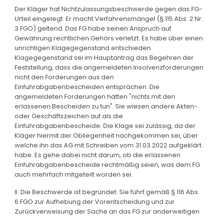
Der Kläger hat Nichtzulassungsbeschwerde gegen das FG-
Urteil eingelegt. Er macht Verfahrensmängel (§ 115 Abs. 2 Nr.
3 FGO) geltend. Das FG habe seinen Anspruch auf
Gewährung rechtlichen Gehörs verletzt. Es habe über einen
unrichtigen Klagegegenstand entschieden.
Klagegegenstand sei im Hauptantrag das Begehren der
Feststellung, dass die angemeldeten Insolvenzforderungen
nicht den Forderungen aus den
Einfuhrabgabenbescheiden entsprächen. Die
angemeldeten Forderungen hätten "nichts mit den
erlassenen Bescheiden zu tun". Sie wiesen andere Akten-
oder Geschäftszeichen auf als die
Einfuhrabgabenbescheide. Die Klage sei zulässig, da der
Kläger hiermit der Obliegenheit nachgekommen sei, über
welche ihn das AG mit Schreiben vom 31.03.2022 aufgeklärt
habe. Es gehe dabei nicht darum, ob die erlassenen
Einfuhrabgabenbescheide rechtmäßig seien, was dem FG
auch mehrfach mitgeteilt worden sei.
II. Die Beschwerde ist begründet. Sie führt gemäß § 116 Abs.
6 FGO zur Aufhebung der Vorentscheidung und zur
Zurückverweisung der Sache an das FG zur anderweitigen