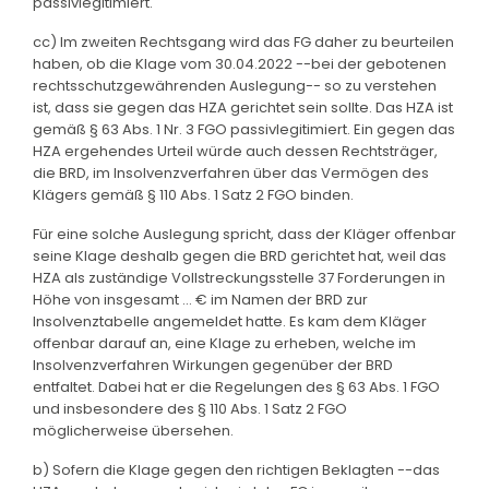
passivlegitimiert.
cc) Im zweiten Rechtsgang wird das FG daher zu beurteilen
haben, ob die Klage vom 30.04.2022 --bei der gebotenen
rechtsschutzgewährenden Auslegung-- so zu verstehen
ist, dass sie gegen das HZA gerichtet sein sollte. Das HZA ist
gemäß § 63 Abs. 1 Nr. 3 FGO passivlegitimiert. Ein gegen das
HZA ergehendes Urteil würde auch dessen Rechtsträger,
die BRD, im Insolvenzverfahren über das Vermögen des
Klägers gemäß § 110 Abs. 1 Satz 2 FGO binden.
Für eine solche Auslegung spricht, dass der Kläger offenbar
seine Klage deshalb gegen die BRD gerichtet hat, weil das
HZA als zuständige Vollstreckungsstelle 37 Forderungen in
Höhe von insgesamt ... € im Namen der BRD zur
Insolvenztabelle angemeldet hatte. Es kam dem Kläger
offenbar darauf an, eine Klage zu erheben, welche im
Insolvenzverfahren Wirkungen gegenüber der BRD
entfaltet. Dabei hat er die Regelungen des § 63 Abs. 1 FGO
und insbesondere des § 110 Abs. 1 Satz 2 FGO
möglicherweise übersehen.
b) Sofern die Klage gegen den richtigen Beklagten --das