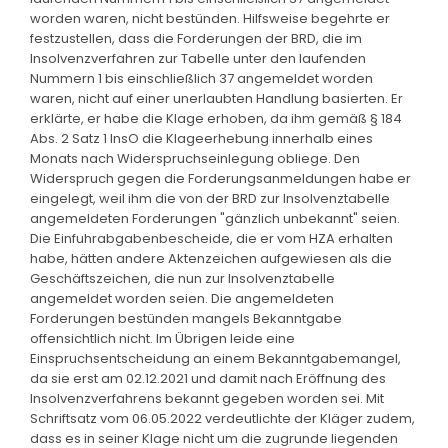
worden waren, nicht bestünden. Hilfsweise begehrte er
festzustellen, dass die Forderungen der BRD, die im
Insolvenzverfahren zur Tabelle unter den laufenden
Nummern 1 bis einschließlich 37 angemeldet worden
waren, nicht auf einer unerlaubten Handlung basierten. Er
erklärte, er habe die Klage erhoben, da ihm gemäß § 184
Abs. 2 Satz 1 InsO die Klageerhebung innerhalb eines
Monats nach Widerspruchseinlegung obliege. Den
Widerspruch gegen die Forderungsanmeldungen habe er
eingelegt, weil ihm die von der BRD zur Insolvenztabelle
angemeldeten Forderungen "gänzlich unbekannt" seien.
Die Einfuhrabgabenbescheide, die er vom HZA erhalten
habe, hätten andere Aktenzeichen aufgewiesen als die
Geschäftszeichen, die nun zur Insolvenztabelle
angemeldet worden seien. Die angemeldeten
Forderungen bestünden mangels Bekanntgabe
offensichtlich nicht. Im Übrigen leide eine
Einspruchsentscheidung an einem Bekanntgabemangel,
da sie erst am 02.12.2021 und damit nach Eröffnung des
Insolvenzverfahrens bekannt gegeben worden sei. Mit
Schriftsatz vom 06.05.2022 verdeutlichte der Kläger zudem,
dass es in seiner Klage nicht um die zugrunde liegenden