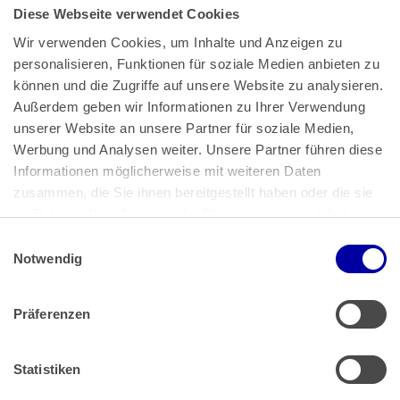
Diese Webseite verwendet Cookies
Wir verwenden Cookies, um Inhalte und Anzeigen zu 
personalisieren, Funktionen für soziale Medien anbieten zu 
können und die Zugriffe auf unsere Website zu analysieren. 
Außerdem geben wir Informationen zu Ihrer Verwendung 
unserer Website an unsere Partner für soziale Medien, 
Bundeskanzlerplatz 2
Werbung und Analysen weiter. Unsere Partner führen diese 
53113 Bonn
Informationen möglicherweise mit weiteren Daten 
zusammen, die Sie ihnen bereitgestellt haben oder die sie 
Pressemitteilungen
AGB
|
im Rahmen Ihrer Nutzung der Dienste gesammelt haben.
Impressum
Datenschutz
|
Einwilligungsauswahl
Impressum
 | 
Datenschutz
Notwendig
Präferenzen
Zahlung & Versand
Rücksendungen/Widerrufsbelehrung
Muster Widerrufsformular (PDF)
Statistiken
Remissionsbedingungen für den Handel