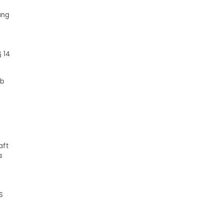
ung
 14
ob
aft
s
S