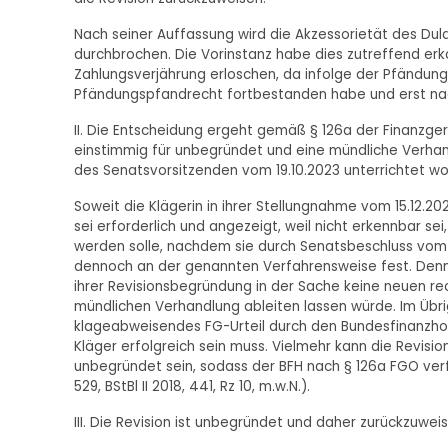
Nach seiner Auffassung wird die Akzessorietät des Duld
durchbrochen. Die Vorinstanz habe dies zutreffend er
Zahlungsverjährung erloschen, da infolge der Pfändun
Pfändungspfandrecht fortbestanden habe und erst nac
II. Die Entscheidung ergeht gemäß § 126a der Finanzger
einstimmig für unbegründet und eine mündliche Verhandl
des Senatsvorsitzenden vom 19.10.2023 unterrichtet w
Soweit die Klägerin in ihrer Stellungnahme vom 15.12.2
sei erforderlich und angezeigt, weil nicht erkennbar s
werden solle, nachdem sie durch Senatsbeschluss vom 25
dennoch an der genannten Verfahrensweise fest. Denn 
ihrer Revisionsbegründung in der Sache keine neuen re
mündlichen Verhandlung ableiten lassen würde. Im Übri
klageabweisendes FG-Urteil durch den Bundesfinanzhof 
Kläger erfolgreich sein muss. Vielmehr kann die Revisio
unbegründet sein, sodass der BFH nach § 126a FGO verfa
529, BStBl II 2018, 441, Rz 10, m.w.N.).
III. Die Revision ist unbegründet und daher zurückzuweis