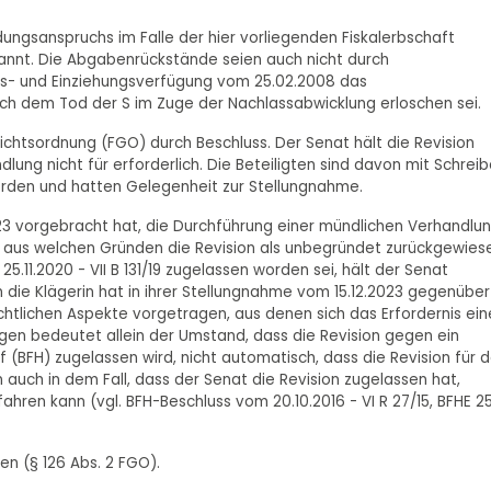
ungsanspruchs im Falle der hier vorliegenden Fiskalerbschaft
kannt. Die Abgabenrückstände seien auch nicht durch
gs- und Einziehungsverfügung vom 25.02.2008 das
h dem Tod der S im Zuge der Nachlassabwicklung erloschen sei.
ichtsordnung (FGO) durch Beschluss. Der Senat hält die Revision
ung nicht für erforderlich. Die Beteiligten sind davon mit Schrei
orden und hatten Gelegenheit zur Stellungnahme.
023 vorgebracht hat, die Durchführung einer mündlichen Verhandlu
ei, aus welchen Gründen die Revision als unbegründet zurückgewies
.11.2020 - VII B 131/19 zugelassen worden sei, hält der Senat
die Klägerin hat in ihrer Stellungnahme vom 15.12.2023 gegenüber
chtlichen Aspekte vorgetragen, aus denen sich das Erfordernis ein
gen bedeutet allein der Umstand, dass die Revision gegen ein
(BFH) zugelassen wird, nicht automatisch, dass die Revision für 
n auch in dem Fall, dass der Senat die Revision zugelassen hat,
hren kann (vgl. BFH-Beschluss vom 20.10.2016 - VI R 27/15, BFHE 25
en (§ 126 Abs. 2 FGO).