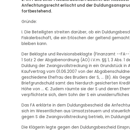
Anfechtungsrecht erlischt und der Duldungsanspruch 
fortbestehend.
Gründe:
I. Die Beteiligten streiten darüber, ob ein Duldungsb
Fiskalerbschaft, die ein Erlöschen der geltend gemac
bleiben kann.
Der Beklagte und Revisionsbeklagte (Finanzamt --FA--) 
1 Satz 2 der Abgabenordnung (AO) i.V.m. §§ 1, 3 Abs. 
Duldung der Zwangsvollstreckung in ein Grundstück in A
Kaufvertrag vom 01.06.2007 von der Abgabenschuldnerin
geschiedene Ehefrau des Bruders der S, ... (B). Als Ge
Briefgrundschuld samt des hierdurch gesicherten Kredit
Höhe von ... €. Zudem räumte sie der S und deren Ehe
verpflichtete sich, dem Sohn der S ein unwiderrufliche
Das FA erklärte in dem Duldungsbescheid die Anfechtu
sich im Wesentlichen aus Umsatzsteuern und steuerl
gegen S die Zwangsvollstreckung betrieb, im Duldungsbe
Die Klägerin legte gegen den Duldungsbescheid Einspr