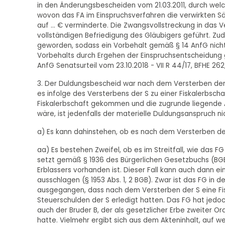
in den Änderungsbescheiden vom 21.03.2011, durch wel
wovon das FA im Einspruchsverfahren die verwirkten S
auf ... € verminderte. Die Zwangsvollstreckung in das
vollständigen Befriedigung des Gläubigers geführt. Zu
geworden, sodass ein Vorbehalt gemäß § 14 AnfG nicht 
Vorbehalts durch Ergehen der Einspruchsentscheidung g
AnfG Senatsurteil vom 23.10.2018 - VII R 44/17, BFHE 262, 33
3. Der Duldungsbescheid war nach dem Versterben der 
es infolge des Versterbens der S zu einer Fiskalerbsch
Fiskalerbschaft gekommen und die zugrunde liegende
wäre, ist jedenfalls der materielle Duldungsanspruch n
a) Es kann dahinstehen, ob es nach dem Versterben der
aa) Es bestehen Zweifel, ob es im Streitfall, wie das F
setzt gemäß § 1936 des Bürgerlichen Gesetzbuchs (BGB
Erblassers vorhanden ist. Dieser Fall kann auch dann e
ausschlagen (§ 1953 Abs. 1, 2 BGB). Zwar ist das FG in 
ausgegangen, dass nach dem Versterben der S eine Fisk
Steuerschulden der S erledigt hatten. Das FG hat jed
auch der Bruder B, der als gesetzlicher Erbe zweiter O
hatte. Vielmehr ergibt sich aus dem Akteninhalt, auf 