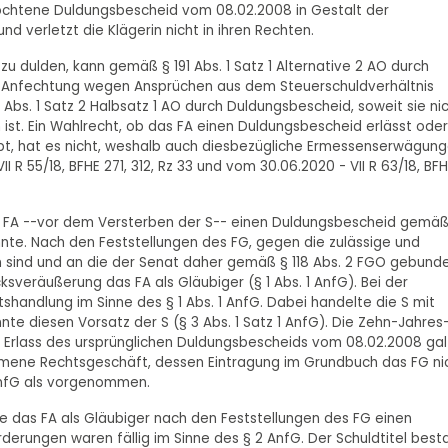
ochtene Duldungsbescheid vom 08.02.2008 in Gestalt der
d verletzt die Klägerin nicht in ihren Rechten.
g zu dulden, kann gemäß § 191 Abs. 1 Satz 1 Alternative 2 AO durch
Anfechtung wegen Ansprüchen aus dem Steuerschuldverhältnis
Abs. 1 Satz 2 Halbsatz 1 AO durch Duldungsbescheid, soweit sie ni
st. Ein Wahlrecht, ob das FA einen Duldungsbescheid erlässt oder
bt, hat es nicht, weshalb auch diesbezügliche Ermessenserwägun
II R 55/18, BFHE 271, 312, Rz 33 und vom 30.06.2020 - VII R 63/18, BF
s FA --vor dem Versterben der S-- einen Duldungsbescheid gemäß
 konnte. Nach den Feststellungen des FG, gegen die zulässige und
 sind und an die der Senat daher gemäß § 118 Abs. 2 FGO gebund
veräußerung das FA als Gläubiger (§ 1 Abs. 1 AnfG). Bei der
handlung im Sinne des § 1 Abs. 1 AnfG. Dabei handelte die S mit
nte diesen Vorsatz der S (§ 3 Abs. 1 Satz 1 AnfG). Die Zehn-Jahres
 Bei Erlass des ursprünglichen Duldungsbescheids vom 08.02.2008 gal
mene Rechtsgeschäft, dessen Eintragung im Grundbuch das FG ni
 AnfG als vorgenommen.
e das FA als Gläubiger nach den Feststellungen des FG einen
rderungen waren fällig im Sinne des § 2 AnfG. Der Schuldtitel best