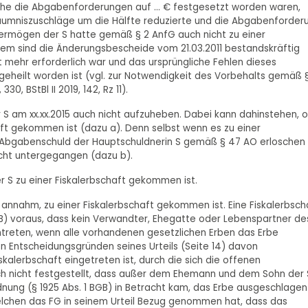
che die Abgabenforderungen auf ... € festgesetzt worden waren,
äumniszuschläge um die Hälfte reduzierte und die Abgabenforder
 Vermögen der S hatte gemäß § 2 AnfG auch nicht zu einer
dem sind die Änderungsbescheide vom 21.03.2011 bestandskräftig
mehr erforderlich war und das ursprüngliche Fehlen dieses
eheilt worden ist (vgl. zur Notwendigkeit des Vorbehalts gemäß §
0, BStBl II 2019, 142, Rz 11).
S am xx.xx.2015 auch nicht aufzuheben. Dabei kann dahinstehen, 
aft gekommen ist (dazu a). Denn selbst wenn es zu einer
 Abgabenschuld der Hauptschuldnerin S gemäß § 47 AO erloschen
icht untergegangen (dazu b).
 S zu einer Fiskalerbschaft gekommen ist.
G annahm, zu einer Fiskalerbschaft gekommen ist. Eine Fiskalerbsch
) voraus, dass kein Verwandter, Ehegatte oder Lebenspartner de
intreten, wenn alle vorhandenen gesetzlichen Erben das Erbe
den Entscheidungsgründen seines Urteils (Seite 14) davon
alerbschaft eingetreten ist, durch die sich die offenen
och nicht festgestellt, dass außer dem Ehemann und dem Sohn der 
rdnung (§ 1925 Abs. 1 BGB) in Betracht kam, das Erbe ausgeschlagen
welchen das FG in seinem Urteil Bezug genommen hat, dass das