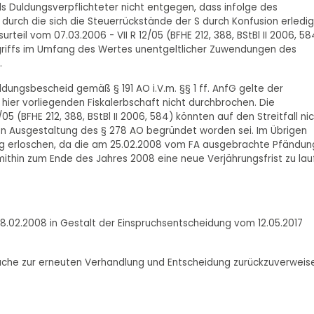
ls Duldungsverpflichteter nicht entgegen, dass infolge des
 durch die sich die Steuerrückstände der S durch Konfusion erledig
teil vom 07.03.2006 - VII R 12/05 (BFHE 212, 388, BStBl II 2006, 58
ugriffs im Umfang des Wertes unentgeltlicher Zuwendungen des
.
ldungsbescheid gemäß § 191 AO i.V.m. §§ 1 ff. AnfG gelte der
 hier vorliegenden Fiskalerbschaft nicht durchbrochen. Die
5 (BFHE 212, 388, BStBl II 2006, 584) könnten auf den Streitfall ni
en Ausgestaltung des § 278 AO begründet worden sei. Im Übrigen
g erloschen, da die am 25.02.2008 vom FA ausgebrachte Pfändun
mithin zum Ende des Jahres 2008 eine neue Verjährungsfrist zu la
.02.2008 in Gestalt der Einspruchsentscheidung vom 12.05.2017
ache zur erneuten Verhandlung und Entscheidung zurückzuverweis