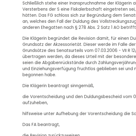
Schließlich stehe einer Inanspruchnahme der Klägerin a
Versterbens der S eine Fiskalerbschaft eingetreten sei,
hätten. Das FG schloss sich zur Begründung dem Senatsur
an, welches den Fall der Duldung des Vollstreckungsz
anderen Ehegatten nach § 278 Abs. 2 Satz 1 AO betrifft
Die Klägerin begründet die Revision damit, für einen Du
Grundsatz der Akzessorietät. Dieser werde im Falle der
Grundsätze des Senatsurteils vom 07.03.2006 - VII R 12/0
übertragen werden, da dieses Urteil mit der besonder
seien die Abgabenrückstände durch Zahlungsverjährun
und Einziehungsverfügung fruchtlos geblieben sei und 
begonnen habe.
Die Klägerin beantragt sinngemäß,
die Vorentscheidung und den Duldungsbescheid vom 08
aufzuheben,
hilfsweise unter Aufhebung der Vorentscheidung die S
Das FA beantragt,
die Revision zurückzuweisen.