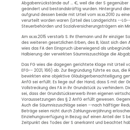
Abgabenrückstände auf ... €, weil die der S gegenübe
geändert und bestandskräftig wurden. Hintergrund die
aufgrund dessen beide mit Urteil vom xx.xx.2010 zu ein
verurteilt worden waren (Urteil des Landgerichts --LG--
Steuerbehörden und Sozialversicherungsträgern ein M
Am xx.xx.2015 verstarb S. Ihr Ehemann und ihr einziger 
des weiteren gesetzlichen Erben, des B, lässt sich den
wies das FA den Einspruch überwiegend als unbegründe
Halbierung der verwirkten Säumniszuschläge die Abgab
Das FG wies die dagegen gerichtete Klage mit Urteil vo
EFG-- 2021, 166) ab. Zur Begründung führte es aus, 
bewirkten eine objektive Gläubigerbenachteiligung gemä
AnfG sei erfüllt. Es liege auf der Hand, dass S mit de
Vollstreckung des FA in ihr Grundstück zu verhindern. 
sei, dass der Grundstückserwerb ihren eigenen wirtscha
Voraussetzungen des § 2 AnfG erfüllt gewesen. Gegenü
Auch die Säumniszuschläge seien --nach hälftiger Redu
Beträge seien nicht durch Zahlungsverjährung erlosch
Einziehungsverfügung in Bezug auf einen Anteil der S b
Zeitpunkt des Todes der S anerkannt und beachtet ha