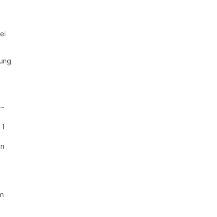
ei
gung
--
b
 1
en
um