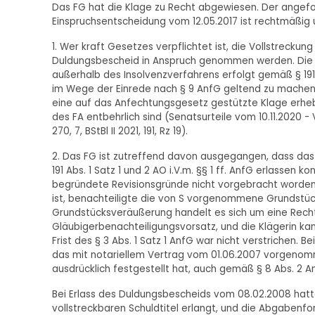
Das FG hat die Klage zu Recht abgewiesen. Der angef
Einspruchsentscheidung vom 12.05.2017 ist rechtmäßig un
1. Wer kraft Gesetzes verpflichtet ist, die Vollstreckun
Duldungsbescheid in Anspruch genommen werden. Die 
außerhalb des Insolvenzverfahrens erfolgt gemäß § 191 
im Wege der Einrede nach § 9 AnfG geltend zu machen i
eine auf das Anfechtungsgesetz gestützte Klage erhe
des FA entbehrlich sind (Senatsurteile vom 10.11.2020 - V
270, 7, BStBl II 2021, 191, Rz 19).
2. Das FG ist zutreffend davon ausgegangen, dass da
191 Abs. 1 Satz 1 und 2 AO i.V.m. §§ 1 ff. AnfG erlassen
begründete Revisionsgründe nicht vorgebracht worden
ist, benachteiligte die von S vorgenommene Grundstücks
Grundstücksveräußerung handelt es sich um eine Rechts
Gläubigerbenachteiligungsvorsatz, und die Klägerin kan
Frist des § 3 Abs. 1 Satz 1 AnfG war nicht verstrichen.
das mit notariellem Vertrag vom 01.06.2007 vorgenom
ausdrücklich festgestellt hat, auch gemäß § 8 Abs. 2
Bei Erlass des Duldungsbescheids vom 08.02.2008 hatt
vollstreckbaren Schuldtitel erlangt, und die Abgabenfo