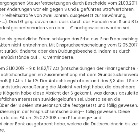
r ergangenen Steuerfestsetzungen durch Bescheide vom 21.03.2011
ser Änderungen war ein gegen S und B geführtes Strafverfahren,
er Freiheitsstrafe von zwei Jahren, ausgesetzt zur Bewährung,
 ...). Das LG ging davon aus, dass durch das Handeln von S und B b
indestgesamtschaden von über ... € nachgewiesen worden sei.
Sohn als gesetzliche Erben schlugen das Erbe aus. Eine Erbausschla
 Akten nicht entnehmen. Mit Einspruchsentscheidung vom 12.05.2017
t zurück, änderte aber den Duldungsbescheid, indem es durch
enrückstände auf ... € verminderte.
m 31.10.2019 - 9 K 1482/17 AO (Entscheidungen der Finanzgerichte 
die Rechtshandlungen im Zusammenhang mit dem Grundstückserwer
ß § 1 Abs. 1 AnfG. Der Anfechtungstatbestand des § 3 Abs. 1 Satz
r Grundstücksveräußerung die Absicht verfolgt habe, die absehbare
Die Klägerin habe diese Absicht der S gekannt, was daraus abzuleit
ftlichen Interessen zuwidergelaufen sei. Ebenso seien die
ber der S seien Steueransprüche festgesetzt und fällig gewesen.
zierung in der Einspruchsentscheidung-- fällig gewesen. Diese
en, da das FA am 25.02.2008 eine Pfändungs- und
ei einer Bank ausgebracht habe, welche die Drittschuldnerin bis z
be.