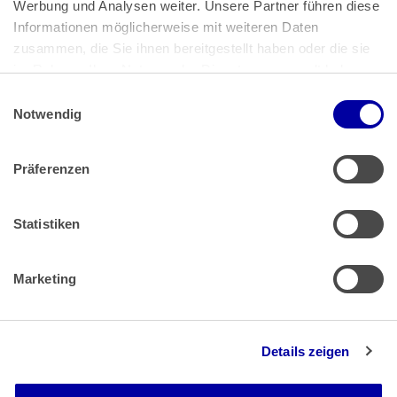
Werbung und Analysen weiter. Unsere Partner führen diese 
53113 Bonn
Informationen möglicherweise mit weiteren Daten 
zusammen, die Sie ihnen bereitgestellt haben oder die sie 
Pressemitteilungen
AGB
|
im Rahmen Ihrer Nutzung der Dienste gesammelt haben.
Impressum
Datenschutz
|
Einwilligungsauswahl
Impressum
 | 
Datenschutz
Notwendig
Präferenzen
Zahlung & Versand
Rücksendungen/Widerrufsbelehrung
Muster Widerrufsformular (PDF)
Statistiken
Remissionsbedingungen für den Handel
Kündigungsformular
Marketing
Barrierefreiheit
Details zeigen
Newsletter
Mediadaten