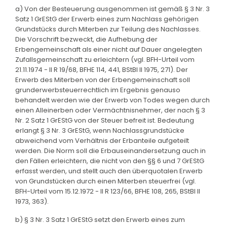
a) Von der Besteuerung ausgenommen ist gemäß § 3 Nr. 3
Satz 1 GrEStG der Erwerb eines zum Nachlass gehörigen
Grundstücks durch Miterben zur Teilung des Nachlasses.
Die Vorschrift bezweckt, die Aufhebung der
Erbengemeinschaft als einer nicht auf Dauer angelegten
Zufallsgemeinschaft zu erleichtern (vgl. BFH-Urteil vom
21.11.1974 - II R 19/68, BFHE 114, 441, BStBl II 1975, 271). Der
Erwerb des Miterben von der Erbengemeinschaft soll
grunderwerbsteuerrechtlich im Ergebnis genauso
behandelt werden wie der Erwerb von Todes wegen durch
einen Alleinerben oder Vermächtnisnehmer, der nach § 3
Nr. 2 Satz 1 GrEStG von der Steuer befreit ist. Bedeutung
erlangt § 3 Nr. 3 GrEStG, wenn Nachlassgrundstücke
abweichend vom Verhältnis der Erbanteile aufgeteilt
werden. Die Norm soll die Erbauseinandersetzung auch in
den Fällen erleichtern, die nicht von den §§ 6 und 7 GrEStG
erfasst werden, und stellt auch den überquotalen Erwerb
von Grundstücken durch einen Miterben steuerfrei (vgl.
BFH-Urteil vom 15.12.1972 - II R 123/66, BFHE 108, 265, BStBl II
1973, 363).
b) § 3 Nr. 3 Satz 1 GrEStG setzt den Erwerb eines zum