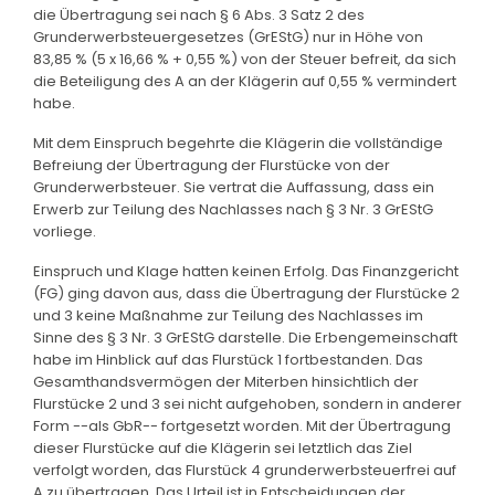
die Übertragung sei nach § 6 Abs. 3 Satz 2 des
Grunderwerbsteuergesetzes (GrEStG) nur in Höhe von
83,85 % (5 x 16,66 % + 0,55 %) von der Steuer befreit, da sich
die Beteiligung des A an der Klägerin auf 0,55 % vermindert
habe.
Mit dem Einspruch begehrte die Klägerin die vollständige
Befreiung der Übertragung der Flurstücke von der
Grunderwerbsteuer. Sie vertrat die Auffassung, dass ein
Erwerb zur Teilung des Nachlasses nach § 3 Nr. 3 GrEStG
vorliege.
Einspruch und Klage hatten keinen Erfolg. Das Finanzgericht
(FG) ging davon aus, dass die Übertragung der Flurstücke 2
und 3 keine Maßnahme zur Teilung des Nachlasses im
Sinne des § 3 Nr. 3 GrEStG darstelle. Die Erbengemeinschaft
habe im Hinblick auf das Flurstück 1 fortbestanden. Das
Gesamthandsvermögen der Miterben hinsichtlich der
Flurstücke 2 und 3 sei nicht aufgehoben, sondern in anderer
Form --als GbR-- fortgesetzt worden. Mit der Übertragung
dieser Flurstücke auf die Klägerin sei letztlich das Ziel
verfolgt worden, das Flurstück 4 grunderwerbsteuerfrei auf
A zu übertragen. Das Urteil ist in Entscheidungen der