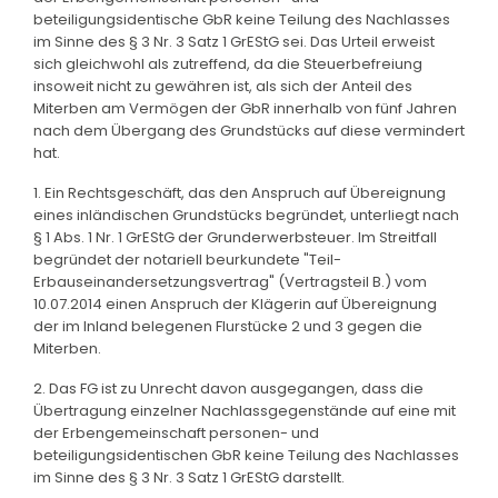
beteiligungsidentische GbR keine Teilung des Nachlasses
im Sinne des § 3 Nr. 3 Satz 1 GrEStG sei. Das Urteil erweist
sich gleichwohl als zutreffend, da die Steuerbefreiung
insoweit nicht zu gewähren ist, als sich der Anteil des
Miterben am Vermögen der GbR innerhalb von fünf Jahren
nach dem Übergang des Grundstücks auf diese vermindert
hat.
1. Ein Rechtsgeschäft, das den Anspruch auf Übereignung
eines inländischen Grundstücks begründet, unterliegt nach
§ 1 Abs. 1 Nr. 1 GrEStG der Grunderwerbsteuer. Im Streitfall
begründet der notariell beurkundete "Teil-
Erbauseinandersetzungsvertrag" (Vertragsteil B.) vom
10.07.2014 einen Anspruch der Klägerin auf Übereignung
der im Inland belegenen Flurstücke 2 und 3 gegen die
Miterben.
2. Das FG ist zu Unrecht davon ausgegangen, dass die
Übertragung einzelner Nachlassgegenstände auf eine mit
der Erbengemeinschaft personen- und
beteiligungsidentischen GbR keine Teilung des Nachlasses
im Sinne des § 3 Nr. 3 Satz 1 GrEStG darstellt.