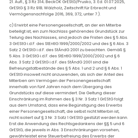
21. Aufl., § 3 Rz 314; BeckOK GrEStG/Prusko, 3. Ed. 01.07.2025,
GrEStG § 3 Rz 918; Wälzholz, Zeitschrift für Erbrecht und
Vermögensnachfolge 2016, 369, 372, unter 7.).
c) Erwirbt eine Personengesellschaft, an der ein Miterbe
beteiligt ist, ein zum Nachlass gehörendes Grundstück zur
Teilung des Nachlasses, sind jedoch die Fristen des § 5 Abs.
3 GrEStG i.d.F. des StEntlG 1999/2000/2002 und des § 6 Abs. 3
Satz 2 GrEStG i.d.F. des StÄndG 2001 zu beachten. Gemäß §
5 Abs. 3 GrEStG i.d.F. des StEntlG 1999/2000/2002 und § 6
Abs. 3 Satz 2 GrEStG i.d.F. des StÄndG 2001 sind die
Befreiungstatbestände des § 5 Abs. 1 und 2 und § 6 Abs. 1
GrEStG insoweit nicht anzuwenden, als sich der Anteil des
Miterben am Vermögen der Personengesellschaft
innerhalb von fünf Jahren nach dem Übergang des
Grundstücks auf diese vermindert. Die Geltung dieser
Einschränkung im Rahmen des § 3 Nr. 3 Satz 1 GrEStG folgt
aus dem Umstand, dass eine Begünstigung des Erwerbs
einer Personengesellschaft, die selbst nicht Miterbin ist,
nicht isoliert auf § 3 Nr. 3 Satz 1 GrEStG gestützt werden kann.
Erst die Anwendung des Rechtsgedankens der §§ 5 und 6
GrEStG, die jeweils in Abs. 3 Einschränkungen vorsehen,
gewährleistet eine Steuerbefreiung des Erwerbs der