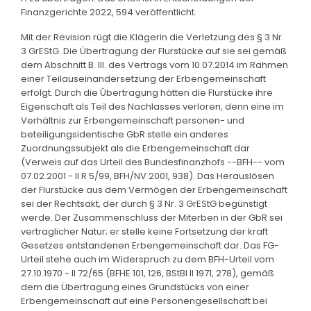
Finanzgerichte 2022, 594 veröffentlicht.
Mit der Revision rügt die Klägerin die Verletzung des § 3 Nr.
3 GrEStG. Die Übertragung der Flurstücke auf sie sei gemäß
dem Abschnitt B. III. des Vertrags vom 10.07.2014 im Rahmen
einer Teilauseinandersetzung der Erbengemeinschaft
erfolgt. Durch die Übertragung hätten die Flurstücke ihre
Eigenschaft als Teil des Nachlasses verloren, denn eine im
Verhältnis zur Erbengemeinschaft personen- und
beteiligungsidentische GbR stelle ein anderes
Zuordnungssubjekt als die Erbengemeinschaft dar
(Verweis auf das Urteil des Bundesfinanzhofs --BFH-- vom
07.02.2001 - II R 5/99, BFH/NV 2001, 938). Das Herauslösen
der Flurstücke aus dem Vermögen der Erbengemeinschaft
sei der Rechtsakt, der durch § 3 Nr. 3 GrEStG begünstigt
werde. Der Zusammenschluss der Miterben in der GbR sei
vertraglicher Natur; er stelle keine Fortsetzung der kraft
Gesetzes entstandenen Erbengemeinschaft dar. Das FG-
Urteil stehe auch im Widerspruch zu dem BFH-Urteil vom
27.10.1970 - II 72/65 (BFHE 101, 126, BStBl II 1971, 278), gemäß
dem die Übertragung eines Grundstücks von einer
Erbengemeinschaft auf eine Personengesellschaft bei