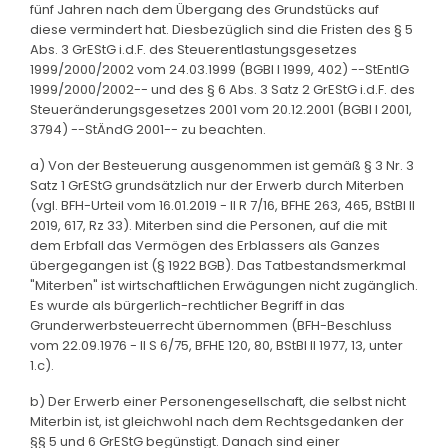
fünf Jahren nach dem Übergang des Grundstücks auf
diese vermindert hat. Diesbezüglich sind die Fristen des § 5
Abs. 3 GrEStG i.d.F. des Steuerentlastungsgesetzes
1999/2000/2002 vom 24.03.1999 (BGBl I 1999, 402) --StEntlG
1999/2000/2002-- und des § 6 Abs. 3 Satz 2 GrEStG i.d.F. des
Steueränderungsgesetzes 2001 vom 20.12.2001 (BGBl I 2001,
3794) --StÄndG 2001-- zu beachten.
a) Von der Besteuerung ausgenommen ist gemäß § 3 Nr. 3
Satz 1 GrEStG grundsätzlich nur der Erwerb durch Miterben
(vgl. BFH-Urteil vom 16.01.2019 - II R 7/16, BFHE 263, 465, BStBl II
2019, 617, Rz 33). Miterben sind die Personen, auf die mit
dem Erbfall das Vermögen des Erblassers als Ganzes
übergegangen ist (§ 1922 BGB). Das Tatbestandsmerkmal
"Miterben" ist wirtschaftlichen Erwägungen nicht zugänglich.
Es wurde als bürgerlich-rechtlicher Begriff in das
Grunderwerbsteuerrecht übernommen (BFH-Beschluss
vom 22.09.1976 - II S 6/75, BFHE 120, 80, BStBl II 1977, 13, unter
1.c).
b) Der Erwerb einer Personengesellschaft, die selbst nicht
Miterbin ist, ist gleichwohl nach dem Rechtsgedanken der
§§ 5 und 6 GrEStG begünstigt. Danach sind einer