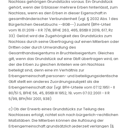
Nachlass gehörigen Grundstücks voraus. Ein Grundstück
gehört, wenn der Erblasser mehrere Erben hinterlässt, zum
Nachlass, wenn es den Erben in dieser Eigenschaft in
gesamthänderischer Verbundenheit (vgl. § 2032 Abs. 1 des
Bürgerlichen Gesetzbuchs --BGB--) zusteht (BFH-Urteil
vom 16.01.2019 - II R 7/16, BFHE 263, 465, BStBl II 2019, 617, Rz
33). Gelöst wird die Zugehörigkeit des Grundstücks zum
Nachlass durch seine Übertragung auf einen Miterben oder
Dritten oder durch Umwandlung des
Gesamthandseigentums in Bruchteilseigentum. Gleiches
gilt, wenn das Grundstück auf eine GbR übertragen wird, an
der die Erben zu gleichen Anteilen wie am Nachlass
beteiligt sind, denn eine im Verhältnis zur
Erbengemeinschaft personen- und beteiligungsidentische
GbR stellt ein anderes Zuordnungssubjekt als die
Erbengemeinschaft dar (vgl. BFH-Urteile vom 07.12.1951 - II
80/51 S, BFHE 56, 45, BStBl III 1952, 19; vom 07.02.2001 - II R
5/99, BFH/NV 2001, 938).
c) Ob der Erwerb eines Grundstücks zur Teilung des
Nachlasses erfolgt, richtet sich nach bürgerlich-rechtlichen
Maßstäben. Die Miterben können die Auflösung der
Erbengemeinschaft grundsätzlich jederzeit verlangen (§