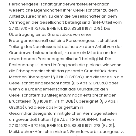
Personengesellschaft grunderwerbsteuerrechtlich
wesentliche Eigenschaften ihrer Gesellschafter zu dem
Anteil zuzurechnen, zu dem die Gesellschafter an dem
Vermögen der Gesellschaft beteiligt sind (BFH-Urteil vom
27.10.1970 - II 72/65, BFHE 101, 126, BStBl II 1971, 278). Die
Übertragung eines Grundstücks von einer
Erbengemeinschaft auf eine Personengesellschaft bei
Teilung des Nachlasses ist deshalb zu dem Anteil von der
Grunderwerbsteuer befreit, zu dem ein Miterbe an der
erwerbenden Personengesellschaft beteiligt ist. Die
Besteuerung ist dem Umfang nach die gleiche, wie wenn
die Erbengemeinschaft das gesamte Grundstück dem
Miterben übereignet (§ 3 Nr. 3 GrEStG) und dieser es in die
Gesellschaft eingebracht hätte (§ 5 Abs. 2 GrEStG) oder
wenn die Erbengemeinschaft das Grundstück den
Gesellschaftern zu Miteigentum nach entsprechenden
Bruchteilen (§§ 1008 ff., 741 ff. BGB) übereignet (§ 6 Abs. 1
GrEStG) und diese das Miteigentum in
Gesamthandseigentum mit gleichen Vermögensteilen
umgewandelt hätten (§ 5 Abs. 1 GrEStG; BFH-Urteil vom
27.10.1970 - II 72/65, BFHE 101, 126, BStBl II 1971, 278 [Rz 21];
Meßbacher-Hönsch in Viskorf, Grunderwerbsteuergesetz,