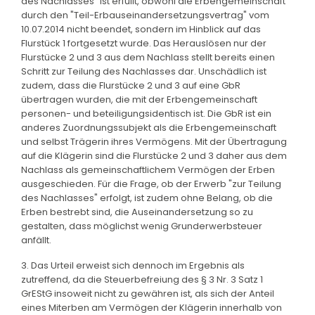
des Nachlasses" ist erfüllt, obwohl die Erbengemeinschaft
durch den "Teil-Erbauseinandersetzungsvertrag" vom
10.07.2014 nicht beendet, sondern im Hinblick auf das
Flurstück 1 fortgesetzt wurde. Das Herauslösen nur der
Flurstücke 2 und 3 aus dem Nachlass stellt bereits einen
Schritt zur Teilung des Nachlasses dar. Unschädlich ist
zudem, dass die Flurstücke 2 und 3 auf eine GbR
übertragen wurden, die mit der Erbengemeinschaft
personen- und beteiligungsidentisch ist. Die GbR ist ein
anderes Zuordnungssubjekt als die Erbengemeinschaft
und selbst Trägerin ihres Vermögens. Mit der Übertragung
auf die Klägerin sind die Flurstücke 2 und 3 daher aus dem
Nachlass als gemeinschaftlichem Vermögen der Erben
ausgeschieden. Für die Frage, ob der Erwerb "zur Teilung
des Nachlasses" erfolgt, ist zudem ohne Belang, ob die
Erben bestrebt sind, die Auseinandersetzung so zu
gestalten, dass möglichst wenig Grunderwerbsteuer
anfällt.
3. Das Urteil erweist sich dennoch im Ergebnis als
zutreffend, da die Steuerbefreiung des § 3 Nr. 3 Satz 1
GrEStG insoweit nicht zu gewähren ist, als sich der Anteil
eines Miterben am Vermögen der Klägerin innerhalb von