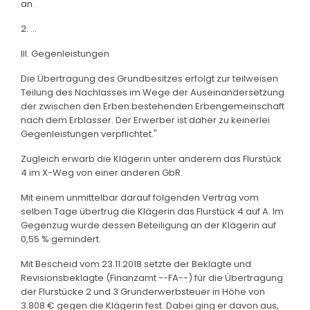
an.
2. ...
III. Gegenleistungen
Die Übertragung des Grundbesitzes erfolgt zur teilweisen
Teilung des Nachlasses im Wege der Auseinandersetzung
der zwischen den Erben bestehenden Erbengemeinschaft
nach dem Erblasser. Der Erwerber ist daher zu keinerlei
Gegenleistungen verpflichtet."
Zugleich erwarb die Klägerin unter anderem das Flurstück
4 im X-Weg von einer anderen GbR.
Mit einem unmittelbar darauf folgenden Vertrag vom
selben Tage übertrug die Klägerin das Flurstück 4 auf A. Im
Gegenzug wurde dessen Beteiligung an der Klägerin auf
0,55 % gemindert.
Mit Bescheid vom 23.11.2018 setzte der Beklagte und
Revisionsbeklagte (Finanzamt --FA--) für die Übertragung
der Flurstücke 2 und 3 Grunderwerbsteuer in Höhe von
3.808 € gegen die Klägerin fest. Dabei ging er davon aus,