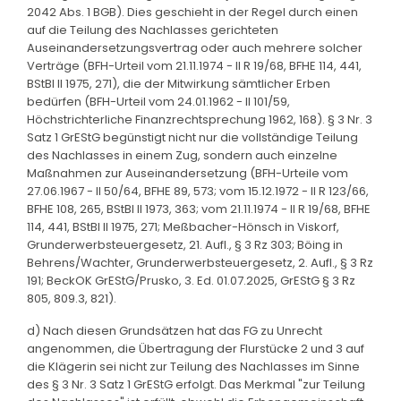
2042 Abs. 1 BGB). Dies geschieht in der Regel durch einen
auf die Teilung des Nachlasses gerichteten
Auseinandersetzungsvertrag oder auch mehrere solcher
Verträge (BFH-Urteil vom 21.11.1974 - II R 19/68, BFHE 114, 441,
BStBl II 1975, 271), die der Mitwirkung sämtlicher Erben
bedürfen (BFH-Urteil vom 24.01.1962 - II 101/59,
Höchstrichterliche Finanzrechtsprechung 1962, 168). § 3 Nr. 3
Satz 1 GrEStG begünstigt nicht nur die vollständige Teilung
des Nachlasses in einem Zug, sondern auch einzelne
Maßnahmen zur Auseinandersetzung (BFH-Urteile vom
27.06.1967 - II 50/64, BFHE 89, 573; vom 15.12.1972 - II R 123/66,
BFHE 108, 265, BStBl II 1973, 363; vom 21.11.1974 - II R 19/68, BFHE
114, 441, BStBl II 1975, 271; Meßbacher-Hönsch in Viskorf,
Grunderwerbsteuergesetz, 21. Aufl., § 3 Rz 303; Böing in
Behrens/Wachter, Grunderwerbsteuergesetz, 2. Aufl., § 3 Rz
191; BeckOK GrEStG/Prusko, 3. Ed. 01.07.2025, GrEStG § 3 Rz
805, 809.3, 821).
d) Nach diesen Grundsätzen hat das FG zu Unrecht
angenommen, die Übertragung der Flurstücke 2 und 3 auf
die Klägerin sei nicht zur Teilung des Nachlasses im Sinne
des § 3 Nr. 3 Satz 1 GrEStG erfolgt. Das Merkmal "zur Teilung