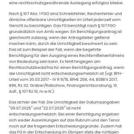
eine rechtsschutzgewährende Auslegung erfolglos bliebe.
Nach § 107 Abs. 1 FGO sind Schreibfehler, Rechenfehler und
ähnliche offenbare Unrichtigkeiten im Urteil jederzeit vom
Gericht zu berichtigen. Das FG berichtigt nach § 107 FGO
grundsätzlich von Amts wegen. Ein Berichtigungsantrag ist
gleichwohl zulässig, wenn der Antragsteller geltend
machen kann, durch die Unrichtigkeit beschwert zu sein.
Das ist zum Beispiel der Fall, wenn die begehrte
Berichtigung für den Ausgang eines Rechtsmittelverfahrens
von Bedeutung sein kann. Es fehlt hingegen am
Rechtsschutzbedürfnis für einen Berichtigungsantrag, wenn
die Unrichtigkeit nicht entscheidungserheblich ist (vgl. BFH-
Urteil vom 30.03.2017 - IV R 9/15, BFHE 258, 44, BStBl II 2017,
896, Rz 32; Gräber/Ratschow, Finanzgerichtsordnung, 10.
Aufl., § 107 Rz 10, m.w.N.).
Das ist hier der Fall. Die Unrichtigkeit der Datumsangaben
"09.07.2025" und "22.07.2025" ist nicht
entscheidungserheblich. Bei einer Berichtigung ergeben
sich weder Auswirkungen auf das Rubrum und den Tenor
noch auf die tragenden Entscheidungsgründe. Zudem hat
das FG in der Entscheidung im Übrigen stets die richtigen