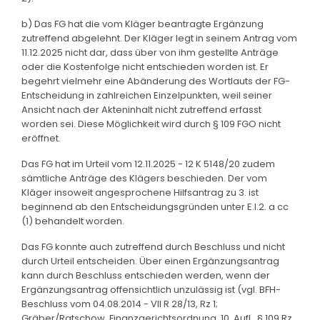
b) Das FG hat die vom Kläger beantragte Ergänzung
zutreffend abgelehnt. Der Kläger legt in seinem Antrag vom
11.12.2025 nicht dar, dass über von ihm gestellte Anträge
oder die Kostenfolge nicht entschieden worden ist. Er
begehrt vielmehr eine Abänderung des Wortlauts der FG-
Entscheidung in zahlreichen Einzelpunkten, weil seiner
Ansicht nach der Akteninhalt nicht zutreffend erfasst
worden sei. Diese Möglichkeit wird durch § 109 FGO nicht
eröffnet.
Das FG hat im Urteil vom 12.11.2025 - 12 K 5148/20 zudem
sämtliche Anträge des Klägers beschieden. Der vom
Kläger insoweit angesprochene Hilfsantrag zu 3. ist
beginnend ab den Entscheidungsgründen unter E.I.2. a cc
(1) behandelt worden.
Das FG konnte auch zutreffend durch Beschluss und nicht
durch Urteil entscheiden. Über einen Ergänzungsantrag
kann durch Beschluss entschieden werden, wenn der
Ergänzungsantrag offensichtlich unzulässig ist (vgl. BFH-
Beschluss vom 04.08.2014 - VII R 28/13, Rz 1;
Gräber/Ratschow, Finanzgerichtsordnung, 10. Aufl., § 109 Rz