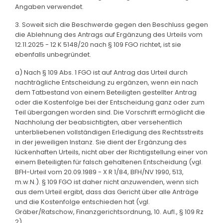
Angaben verwendet.
3. Soweit sich die Beschwerde gegen den Beschluss gegen
die Ablehnung des Antrags auf Ergänzung des Urteils vom
12.11.2025 - 12 K 5148/20 nach § 109 FGO richtet, ist sie
ebenfalls unbegründet.
a) Nach § 109 Abs. 1 FGO ist auf Antrag das Urteil durch
nachträgliche Entscheidung zu ergänzen, wenn ein nach
dem Tatbestand von einem Beteiligten gestellter Antrag
oder die Kostenfolge bei der Entscheidung ganz oder zum
Teil übergangen worden sind. Die Vorschrift ermöglicht die
Nachholung der beabsichtigten, aber versehentlich
unterbliebenen vollständigen Erledigung des Rechtsstreits
in der jeweiligen Instanz. Sie dient der Ergänzung des
lückenhaften Urteils, nicht aber der Richtigstellung einer von
einem Beteiligten für falsch gehaltenen Entscheidung (vgl.
BFH-Urteil vom 20.09.1989 - X R 1/84, BFH/NV 1990, 513,
m.w.N.). § 109 FGO ist daher nicht anzuwenden, wenn sich
aus dem Urteil ergibt, dass das Gericht über alle Anträge
und die Kostenfolge entschieden hat (vgl.
Gräber/Ratschow, Finanzgerichtsordnung, 10. Aufl., § 109 Rz
2).