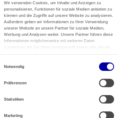
Wir verwenden Cookies, um Inhalte und Anzeigen zu 
personalisieren, Funktionen für soziale Medien anbieten zu 
können und die Zugriffe auf unsere Website zu analysieren. 
Außerdem geben wir Informationen zu Ihrer Verwendung 
unserer Website an unsere Partner für soziale Medien, 
Bundeskanzlerplatz 2
Werbung und Analysen weiter. Unsere Partner führen diese 
53113 Bonn
Informationen möglicherweise mit weiteren Daten 
zusammen, die Sie ihnen bereitgestellt haben oder die sie 
Pressemitteilungen
AGB
|
im Rahmen Ihrer Nutzung der Dienste gesammelt haben.
Impressum
Datenschutz
|
Einwilligungsauswahl
Impressum
 | 
Datenschutz
Notwendig
Präferenzen
Zahlung & Versand
Rücksendungen/Widerrufsbelehrung
Muster Widerrufsformular (PDF)
Statistiken
Remissionsbedingungen für den Handel
Kündigungsformular
Marketing
Barrierefreiheit