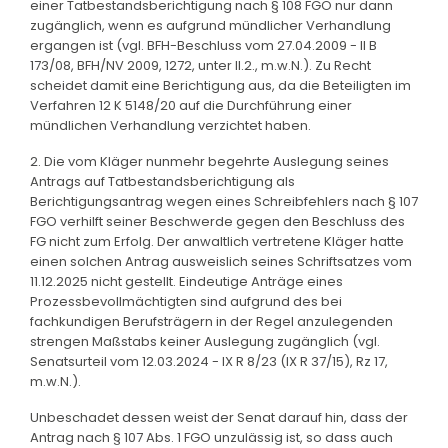
einer Tatbestandsberichtigung nach § 108 FGO nur dann
zugänglich, wenn es aufgrund mündlicher Verhandlung
ergangen ist (vgl. BFH-Beschluss vom 27.04.2009 - II B
173/08, BFH/NV 2009, 1272, unter II.2., m.w.N.). Zu Recht
scheidet damit eine Berichtigung aus, da die Beteiligten im
Verfahren 12 K 5148/20 auf die Durchführung einer
mündlichen Verhandlung verzichtet haben.
2. Die vom Kläger nunmehr begehrte Auslegung seines
Antrags auf Tatbestandsberichtigung als
Berichtigungsantrag wegen eines Schreibfehlers nach § 107
FGO verhilft seiner Beschwerde gegen den Beschluss des
FG nicht zum Erfolg. Der anwaltlich vertretene Kläger hatte
einen solchen Antrag ausweislich seines Schriftsatzes vom
11.12.2025 nicht gestellt. Eindeutige Anträge eines
Prozessbevollmächtigten sind aufgrund des bei
fachkundigen Berufsträgern in der Regel anzulegenden
strengen Maßstabs keiner Auslegung zugänglich (vgl.
Senatsurteil vom 12.03.2024 - IX R 8/23 (IX R 37/15), Rz 17,
m.w.N.).
Unbeschadet dessen weist der Senat darauf hin, dass der
Antrag nach § 107 Abs. 1 FGO unzulässig ist, so dass auch